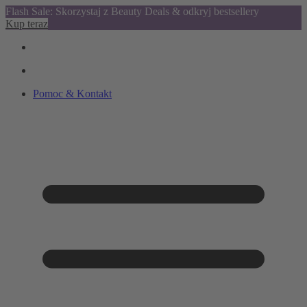
Flash Sale: Skorzystaj z Beauty Deals & odkryj bestsellery
Kup teraz
Pomoc & Kontakt