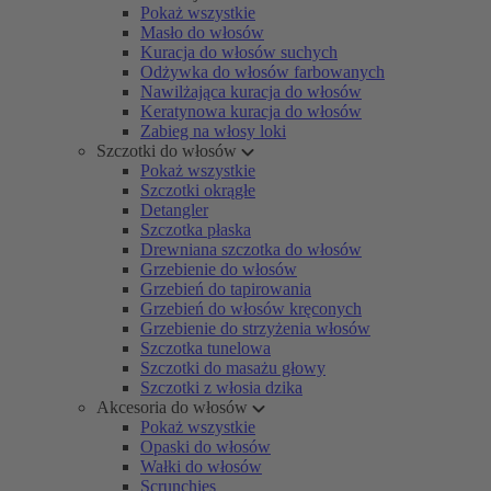
Pokaż wszystkie
Masło do włosów
Kuracja do włosów suchych
Odżywka do włosów farbowanych
Nawilżająca kuracja do włosów
Keratynowa kuracja do włosów
Zabieg na włosy loki
Szczotki do włosów
Pokaż wszystkie
Szczotki okrągłe
Detangler
Szczotka płaska
Drewniana szczotka do włosów
Grzebienie do włosów
Grzebień do tapirowania
Grzebień do włosów kręconych
Grzebienie do strzyżenia włosów
Szczotka tunelowa
Szczotki do masażu głowy
Szczotki z włosia dzika
Akcesoria do włosów
Pokaż wszystkie
Opaski do włosów
Wałki do włosów
Scrunchies