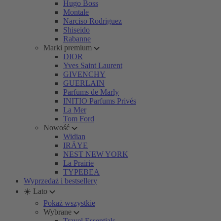
Hugo Boss
Montale
Narciso Rodriguez
Shiseido
Rabanne
Marki premium
DIOR
Yves Saint Laurent
GIVENCHY
GUERLAIN
Parfums de Marly
INITIO Parfums Privés
La Mer
Tom Ford
Nowość
Widian
IRÄYE
NEST NEW YORK
La Prairie
TYPEBEA
Wyprzedaż i bestsellery
☀️ Lato
Pokaż wszystkie
Wybrane
Travel Essentials