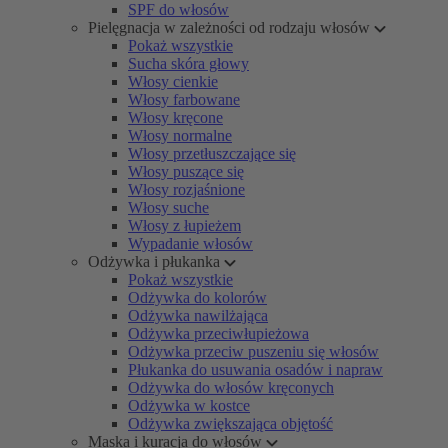
SPF do włosów
Pielęgnacja w zależności od rodzaju włosów
Pokaż wszystkie
Sucha skóra głowy
Włosy cienkie
Włosy farbowane
Włosy kręcone
Włosy normalne
Włosy przetłuszczające się
Włosy puszące się
Włosy rozjaśnione
Włosy suche
Włosy z łupieżem
Wypadanie włosów
Odżywka i płukanka
Pokaż wszystkie
Odżywka do kolorów
Odżywka nawilżająca
Odżywka przeciwłupieżowa
Odżywka przeciw puszeniu się włosów
Płukanka do usuwania osadów i napraw
Odżywka do włosów kręconych
Odżywka w kostce
Odżywka zwiększająca objętość
Maska i kuracja do włosów