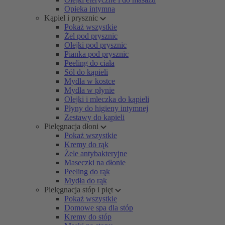
Opieka intymna
Kąpiel i prysznic
Pokaż wszystkie
Żel pod prysznic
Olejki pod prysznic
Pianka pod prysznic
Peeling do ciała
Sól do kąpieli
Mydła w kostce
Mydła w płynie
Olejki i mleczka do kąpieli
Płyny do higieny intymnej
Zestawy do kąpieli
Pielęgnacja dłoni
Pokaż wszystkie
Kremy do rąk
Żele antybakteryjne
Maseczki na dłonie
Peeling do rąk
Mydła do rąk
Pielęgnacja stóp i pięt
Pokaż wszystkie
Domowe spa dla stóp
Kremy do stóp