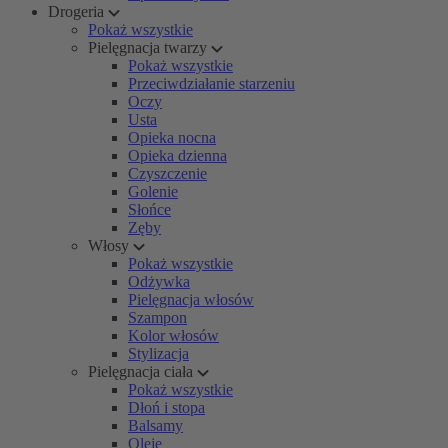
Drogeria
Pokaż wszystkie
Pielęgnacja twarzy
Pokaż wszystkie
Przeciwdziałanie starzeniu
Oczy
Usta
Opieka nocna
Opieka dzienna
Czyszczenie
Golenie
Słońce
Zęby
Włosy
Pokaż wszystkie
Odżywka
Pielęgnacja włosów
Szampon
Kolor włosów
Stylizacja
Pielęgnacja ciała
Pokaż wszystkie
Dłoń i stopa
Balsamy
Oleje