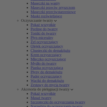
Maseczki na wągry
Maseczki przeciw pryszczom
Maseczki przeciwstarzeniowe
Maski rozświetlające
Oczyszczanie twarzy
Pokaż wszystkie
Peeling do twarzy
Toniki do twarzy
Płyn miceralny
Żel oczyszczający
Olejek oczyszczający
Chusteczki do demakijażu
Krem oczyszczający
Mleczko oczyszczające
Mydło do twarzy
Pianka oczyszczająca
Płyny do demakijażu
Puder oczyszczający
Waciki do demakijażu
Zestawy do mycia twarzy
Akcesoria do pielęgnacji twarzy
Pokaż wszystkie
Masaż twarzy
Szczoteczki do oczyszczania twarzy
Narzędzia do oczyszczania twarzy