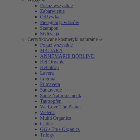
Pokaż wszystkie
Zabarwienie
Odżywka
Pielęgnacja włosów
Szampon
Stylizacja
Certyfikowane kosmetyki naturalne
Pokaż wszystkie
MÁDARA
ANNEMARIE BÖRLIND
Hej Organic
Heliotrop
Lavera
Logona
Primavera
Santaverde
Sante Naturkosmetik
Tautropfen
We Love The Planet
Weleda
Mukti Organics
Cattier
GG's True Organics
Trilogy