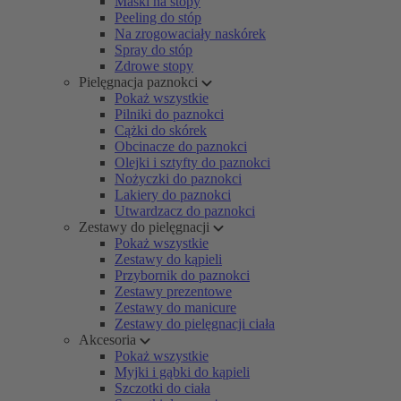
Maski na stopy
Peeling do stóp
Na zrogowaciały naskórek
Spray do stóp
Zdrowe stopy
Pielęgnacja paznokci
Pokaż wszystkie
Pilniki do paznokci
Cążki do skórek
Obcinacze do paznokci
Olejki i sztyfty do paznokci
Nożyczki do paznokci
Lakiery do paznokci
Utwardzacz do paznokci
Zestawy do pielęgnacji
Pokaż wszystkie
Zestawy do kąpieli
Przybornik do paznokci
Zestawy prezentowe
Zestawy do manicure
Zestawy do pielęgnacji ciała
Akcesoria
Pokaż wszystkie
Myjki i gąbki do kąpieli
Szczotki do ciała