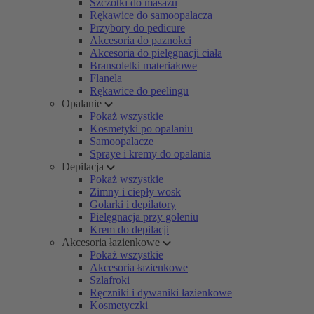
Szczotki do masażu
Rękawice do samoopalacza
Przybory do pedicure
Akcesoria do paznokci
Akcesoria do pielęgnacji ciała
Bransoletki materiałowe
Flanela
Rękawice do peelingu
Opalanie
Pokaż wszystkie
Kosmetyki po opalaniu
Samoopalacze
Spraye i kremy do opalania
Depilacja
Pokaż wszystkie
Zimny i ciepły wosk
Golarki i depilatory
Pielęgnacja przy goleniu
Krem do depilacji
Akcesoria łazienkowe
Pokaż wszystkie
Akcesoria łazienkowe
Szlafroki
Ręczniki i dywaniki łazienkowe
Kosmetyczki