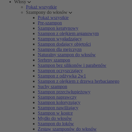
Włosy
Pokaż wszystkie
Szampony do włosów
Pokaż wszystkie
Pre-szampon
Szampon keratynowy
Szampon z olejkiem arganowym
Szampon wygładzający
Szampon dodający objętości
Szampon dla mężczyzn
Naturalny szampon do włosów
Srebrny szampon
Szampon bez silikonów i parabenów
Szampon oczyszczający
Szampon z odżywką 2w1
Szampon z olejkiem z drzewa herbacianego
Suchy szampon
Szampon przeciwłupieżowy
Szampon naprawczy
Szampon koloryzujący
Szampon nawilżający
Szampon w kostce
Mydło do włosów
Szampon do loków
Zestaw szamponów do włosów