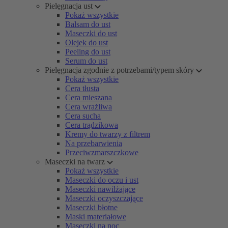
Pielęgnacja ust
Pokaż wszystkie
Balsam do ust
Maseczki do ust
Olejek do ust
Peeling do ust
Serum do ust
Pielęgnacja zgodnie z potrzebami/typem skóry
Pokaż wszystkie
Cera tłusta
Cera mieszana
Cera wrażliwa
Cera sucha
Cera trądzikowa
Kremy do twarzy z filtrem
Na przebarwienia
Przeciwzmarszczkowe
Maseczki na twarz
Pokaż wszystkie
Maseczki do oczu i ust
Maseczki nawilżające
Maseczki oczyszczające
Maseczki błotne
Maski materiałowe
Maseczki na noc