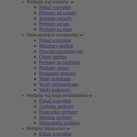
Perfumy wg sezonów
Pokaż wszystkie
Perfumy na wiosnę
Jesienne zapachy
Perfumy na lato
Perfumy na zimę
Najważniejsze wydarzenia
Pokaż wszystkie
Miniatury perfum
Nowości perfumeryjne
Oferty perfum
Perfumy na rachunek
Perfumy unisex
Popularne perfumy
Wody kolońskie
Wody perfumowane
Wody toaletowe
Perfumy wg kraju pochodzenia
Pokaż wszystkie
Arabskie perfumy
Francuskie perfumy
Włoskie perfumy
Hiszpańskie perfumy
Perfumy luksusowe
Pokaż wszystkie