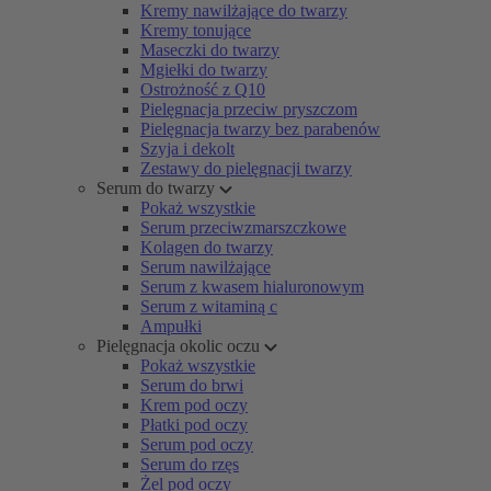
Kremy nawilżające do twarzy
Kremy tonujące
Maseczki do twarzy
Mgiełki do twarzy
Ostrożność z Q10
Pielęgnacja przeciw pryszczom
Pielęgnacja twarzy bez parabenów
Szyja i dekolt
Zestawy do pielęgnacji twarzy
Serum do twarzy
Pokaż wszystkie
Serum przeciwzmarszczkowe
Kolagen do twarzy
Serum nawilżające
Serum z kwasem hialuronowym
Serum z witaminą c
Ampułki
Pielęgnacja okolic oczu
Pokaż wszystkie
Serum do brwi
Krem pod oczy
Płatki pod oczy
Serum pod oczy
Serum do rzęs
Żel pod oczy