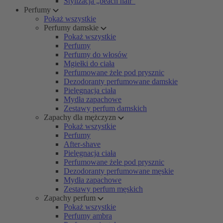
Stylizacja „beach hair”
Perfumy
Pokaż wszystkie
Perfumy damskie
Pokaż wszystkie
Perfumy
Perfumy do włosów
Mgiełki do ciała
Perfumowane żele pod prysznic
Dezodoranty perfumowane damskie
Pielęgnacja ciała
Mydła zapachowe
Zestawy perfum damskich
Zapachy dla mężczyzn
Pokaż wszystkie
Perfumy
After-shave
Pielęgnacja ciała
Perfumowane żele pod prysznic
Dezodoranty perfumowane męskie
Mydła zapachowe
Zestawy perfum męskich
Zapachy perfum
Pokaż wszystkie
Perfumy ambra