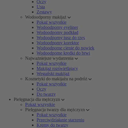
Oczy
Usta
Zestawy
Wodoodporny makijaż
Pokaż wszystkie
Wodoodporny eyeliner
Wodoodporny podkład
Wodoodporny tusz do rzęs
Wodoodporny korektor
Wodoodporne cienie do powiek
Wodoodporne kredki do brwi
Najważniejsze wydarzenia
Pokaż wszystkie
Makijaż rozświetlający
Wegański makijaż
Kosmetyki do makijażu na podróż
Pokaż wszystkie
Oczy
Do twarzy
Pielęgnacja dla mężczyzn
Pokaż wszystkie
Pielęgnacja twarzy dla mężczyzn
Pokaż wszystkie
Przeciwdziałanie starzeniu
Kremy do twarzy