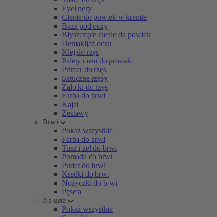
Eyelinery
Cienie do powiek w kremie
Baza pod oczy
Błyszczące cienie do powiek
Demakijaż oczu
Klej do rzęs
Palety cieni do powiek
Primer do rzęs
Sztuczne rzęsy
Zalotki do rzęs
Farba do brwi
Kajal
Zestawy
Brwi
Pokaż wszystkie
Farba do brwi
Tusz i żel do brwi
Pomada do brwi
Puder do brwi
Kredki do brwi
Nożyczki do brwi
Pęseta
Na usta
Pokaż wszystkie