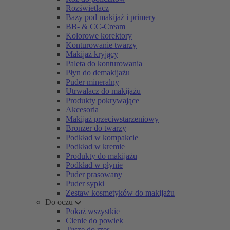
Rozświetlacz
Bazy pod makijaż i primery
BB- & CC-Cream
Kolorowe korektory
Konturowanie twarzy
Makijaż kryjący
Paleta do konturowania
Płyn do demakijażu
Puder mineralny
Utrwalacz do makijażu
Produkty pokrywające
Akcesoria
Makijaż przeciwstarzeniowy
Bronzer do twarzy
Podkład w kompakcie
Podkład w kremie
Produkty do makijażu
Podkład w płynie
Puder prasowany
Puder sypki
Zestaw kosmetyków do makijażu
Do oczu
Pokaż wszystkie
Cienie do powiek
Tusze do rzęs