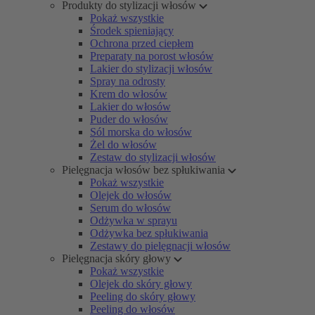
Produkty do stylizacji włosów
Pokaż wszystkie
Środek spieniający
Ochrona przed ciepłem
Preparaty na porost włosów
Lakier do stylizacji włosów
Spray na odrosty
Krem do włosów
Lakier do włosów
Puder do włosów
Sól morska do włosów
Żel do włosów
Zestaw do stylizacji włosów
Pielęgnacja włosów bez spłukiwania
Pokaż wszystkie
Olejek do włosów
Serum do włosów
Odżywka w sprayu
Odżywka bez spłukiwania
Zestawy do pielęgnacji włosów
Pielęgnacja skóry głowy
Pokaż wszystkie
Olejek do skóry głowy
Peeling do skóry głowy
Peeling do włosów