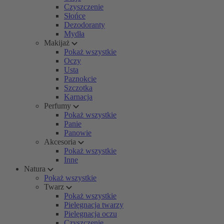
Czyszczenie
Słońce
Dezodoranty
Mydła
Makijaż
Pokaż wszystkie
Oczy
Usta
Paznokcie
Szczotka
Karnacja
Perfumy
Pokaż wszystkie
Panie
Panowie
Akcesoria
Pokaż wszystkie
Inne
Natura
Pokaż wszystkie
Twarz
Pokaż wszystkie
Pielęgnacja twarzy
Pielęgnacja oczu
Czyszczenie