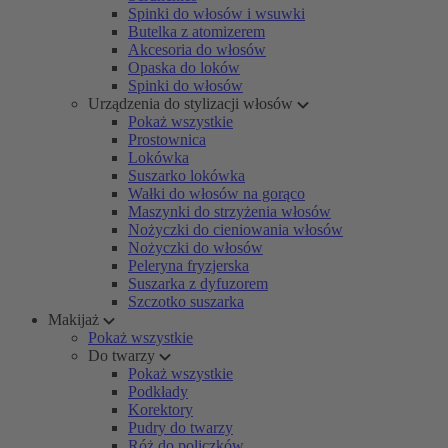
Spinki do włosów i wsuwki
Butelka z atomizerem
Akcesoria do włosów
Opaska do loków
Spinki do włosów
Urządzenia do stylizacji włosów
Pokaż wszystkie
Prostownica
Lokówka
Suszarko lokówka
Wałki do włosów na gorąco
Maszynki do strzyżenia włosów
Nożyczki do cieniowania włosów
Nożyczki do włosów
Peleryna fryzjerska
Suszarka z dyfuzorem
Szczotko suszarka
Makijaż
Pokaż wszystkie
Do twarzy
Pokaż wszystkie
Podkłady
Korektory
Pudry do twarzy
Róż do policzków