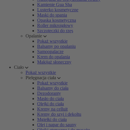
Kamienie Gua Sha
Lusterko kosmetyczne
Maski do spania
Opaska kosmetyczna
Roller mikroigłowy
Szczoteczki do rzęs
Opalanie
Pokaż wszystkie
Balsamy po opalaniu
Samoopalacze
Krem do opalania
Makijaż słoneczny
Ciało
Pokaż wszystkie
Pielęgnacja ciała
Pokaż wszystkie
Balsamy do ciała
Dezodoranty
Masło do ciała
Olejki do ciała
Kremy na celluit
Kremy do szyi i dekoltu
Mgiełki do ciała
Olej i napar do sauny
Olejki eteryczne i do masażu