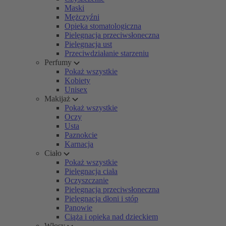
Maski
Mężczyźni
Opieka stomatologiczna
Pielęgnacja przeciwsłoneczna
Pielęgnacja ust
Przeciwdziałanie starzeniu
Perfumy
Pokaż wszystkie
Kobiety
Unisex
Makijaż
Pokaż wszystkie
Oczy
Usta
Paznokcie
Karnacja
Ciało
Pokaż wszystkie
Pielęgnacja ciała
Oczyszczanie
Pielęgnacja przeciwsłoneczna
Pielęgnacja dłoni i stóp
Panowie
Ciąża i opieka nad dzieckiem
Włosy