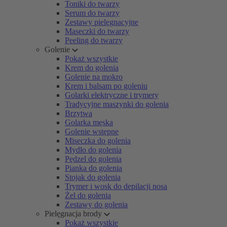
Toniki do twarzy
Serum do twarzy
Zestawy pielęgnacyjne
Maseczki do twarzy
Peeling do twarzy
Golenie
Pokaż wszystkie
Krem do golenia
Golenie na mokro
Krem i balsam po goleniu
Golarki elektryczne i trymery
Tradycyjne maszynki do golenia
Brzytwa
Golarka męska
Golenie wstępne
Miseczka do golenia
Mydło do golenia
Pędzel do golenia
Pianka do golenia
Stojak do golenia
Trymer i wosk do depilacji nosa
Żel do golenia
Zestawy do golenia
Pielęgnacja brody
Pokaż wszystkie