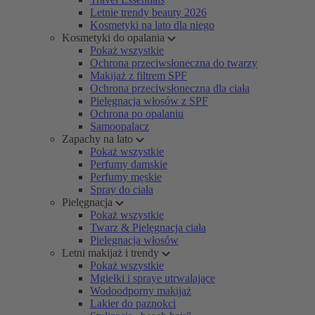
Letnie trendy beauty 2026
Kosmetyki na lato dla niego
Kosmetyki do opalania
Pokaż wszystkie
Ochrona przeciwsłoneczna do twarzy
Makijaż z filtrem SPF
Ochrona przeciwsłoneczna dla ciała
Pielęgnacja włosów z SPF
Ochrona po opalaniu
Samoopalacz
Zapachy na lato
Pokaż wszystkie
Perfumy damskie
Perfumy męskie
Spray do ciała
Pielęgnacja
Pokaż wszystkie
Twarz & Pielęgnacja ciała
Pielęgnacja włosów
Letni makijaż i trendy
Pokaż wszystkie
Mgiełki i spraye utrwalające
Wodoodporny makijaż
Lakier do paznokci