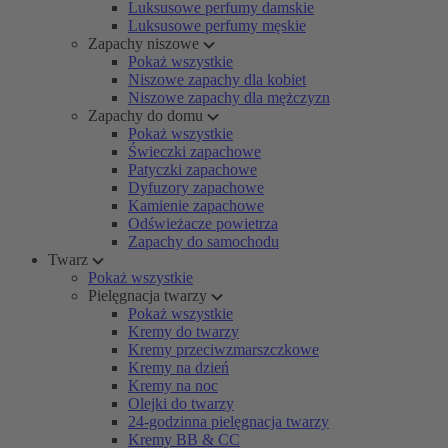
Luksusowe perfumy damskie
Luksusowe perfumy męskie
Zapachy niszowe
Pokaż wszystkie
Niszowe zapachy dla kobiet
Niszowe zapachy dla mężczyzn
Zapachy do domu
Pokaż wszystkie
Świeczki zapachowe
Patyczki zapachowe
Dyfuzory zapachowe
Kamienie zapachowe
Odświeżacze powietrza
Zapachy do samochodu
Twarz
Pokaż wszystkie
Pielęgnacja twarzy
Pokaż wszystkie
Kremy do twarzy
Kremy przeciwzmarszczkowe
Kremy na dzień
Kremy na noc
Olejki do twarzy
24-godzinna pielęgnacja twarzy
Kremy BB & CC