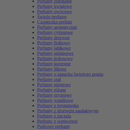
Perfumy orientalne
Perfumy kwiatowe
Perfumy owocowe
Świeże perfumy
Cząsteczka perfum
Perfumy aromatyczne
Perfumy cytrusowe
Perfumy drzewne
Perfumy fiołkowe
Perfumy jabłkowe
Perfumy jaśminowe
Perfumy kokosowe
Perfumy korzenne
Perfumy liliowe
Perfumy o zapachu świeżego prania
Perfumy oud
Perfumy piżmowe
Perfumy różane
Perfumy szyprowe
Perfumy waniliowe
Perfumy z bergamotką
Perfumy z drzewem sandałowym
Perfumy z paczulą
Perfumy z wetiwerem
Pudrowe perfumy