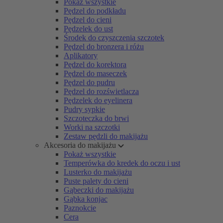
Pokaż wszystkie
Pędzel do podkładu
Pędzel do cieni
Pędzelek do ust
Środek do czyszczenia szczotek
Pędzel do bronzera i różu
Aplikatory
Pędzel do korektora
Pędzel do maseczek
Pędzel do pudru
Pędzel do rozświetlacza
Pędzelek do eyelinera
Pudry sypkie
Szczoteczka do brwi
Worki na szczotki
Zestaw pędzli do makijażu
Akcesoria do makijażu
Pokaż wszystkie
Temperówka do kredek do oczu i ust
Lusterko do makijażu
Puste palety do cieni
Gąbeczki do makijażu
Gąbka konjac
Paznokcie
Cera