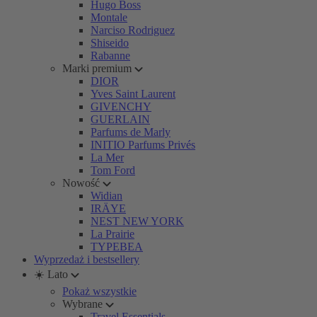
Hugo Boss
Montale
Narciso Rodriguez
Shiseido
Rabanne
Marki premium
DIOR
Yves Saint Laurent
GIVENCHY
GUERLAIN
Parfums de Marly
INITIO Parfums Privés
La Mer
Tom Ford
Nowość
Widian
IRÄYE
NEST NEW YORK
La Prairie
TYPEBEA
Wyprzedaż i bestsellery
☀️ Lato
Pokaż wszystkie
Wybrane
Travel Essentials