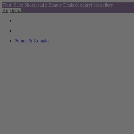
Flash Sale: Skorzystaj z Beauty Deals & odkryj bestsellery
Kup teraz
Pomoc & Kontakt