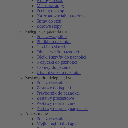
Kremy do stóp
Maski na stopy
Peeling do stóp
Na zrogowaciały naskórek
Spray do stóp
Zdrowe stopy
Pielęgnacja paznokci
Pokaż wszystkie
Pilniki do paznokci
Cążki do skórek
Obcinacze do paznokci
Olejki i sztyfty do paznokci
Nożyczki do paznokci
Lakiery do paznokci
Utwardzacz do paznokci
Zestawy do pielęgnacji
Pokaż wszystkie
Zestawy do kąpieli
Przybornik do paznokci
Zestawy prezentowe
Zestawy do manicure
Zestawy do pielęgnacji ciała
Akcesoria
Pokaż wszystkie
Myjki i gąbki do kąpieli