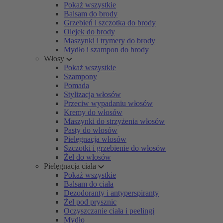
Pokaż wszystkie
Balsam do brody
Grzebień i szczotka do brody
Olejek do brody
Maszynki i trymery do brody
Mydło i szampon do brody
Włosy
Pokaż wszystkie
Szampony
Pomada
Stylizacja włosów
Przeciw wypadaniu włosów
Kremy do włosów
Maszynki do strzyżenia włosów
Pasty do włosów
Pielęgnacja włosów
Szczotki i grzebienie do włosów
Żel do włosów
Pielęgnacja ciała
Pokaż wszystkie
Balsam do ciała
Dezodoranty i antyperspiranty
Żel pod prysznic
Oczyszczanie ciała i peelingi
Mydło