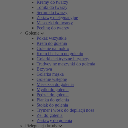
Kremy do twarzy
Toniki do twarzy
Serum do twarzy
Zestawy pielęgnacyjne
Maseczki do twarzy
Peeling do twarzy
Golenie
Pokaż wszystkie
Krem do golenia
Golenie na mokro
Krem i balsam po goleniu
Golarki elektryczne i trymery
Tradycyjne maszynki do golenia
Brzytwa
Golarka męska
Golenie wstępne
Miseczka do golenia
Mydło do golenia
Pędzel do golenia
Pianka do golenia
Stojak do golenia
Trymer i wosk do depilacji nosa
Żel do golenia
Zestawy do golenia
Pielęgnacja brody