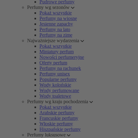
Pudrowe perfumy
Perfumy wg sezonów
Pokaż wszystkie
Perfumy na wiosnę
Jesienne zapachy
Perfumy na lato
Perfumy na zimę
Najważniejsze wydarzenia
Pokaż wszystkie
Miniatury perfum
Nowości perfumeryjne
Oferty perfum
Perfumy na rachunek
Perfumy unisex
Popularne perfumy
Wody kolońskie
Wody perfumowane
Wody toaletowe
Perfumy wg kraju pochodzenia
Pokaż wszystkie
Arabskie perfumy
Francuskie perfumy
Włoskie perfumy
Hiszpańskie perfumy
Perfumy luksusowe