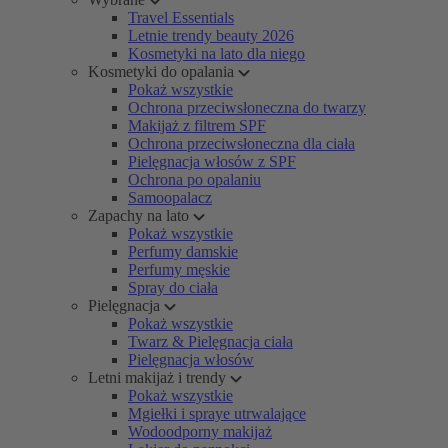
Travel Essentials
Letnie trendy beauty 2026
Kosmetyki na lato dla niego
Kosmetyki do opalania
Pokaż wszystkie
Ochrona przeciwsłoneczna do twarzy
Makijaż z filtrem SPF
Ochrona przeciwsłoneczna dla ciała
Pielęgnacja włosów z SPF
Ochrona po opalaniu
Samoopalacz
Zapachy na lato
Pokaż wszystkie
Perfumy damskie
Perfumy męskie
Spray do ciała
Pielęgnacja
Pokaż wszystkie
Twarz & Pielęgnacja ciała
Pielęgnacja włosów
Letni makijaż i trendy
Pokaż wszystkie
Mgiełki i spraye utrwalające
Wodoodporny makijaż