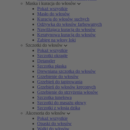
Maska i kuracja do włosów
Pokaż wszystkie
Masło do włosów
Kuracja do włosów suchych
Odżywka do włosów farbowanych
Nawilżająca kuracja do włosów
Keratynowa kuracja do włosów
Zabieg na włosy loki
Szczotki do włosów
Pokaż wszystkie
Szczotki okrągłe
Detangler
Szczotka płaska
Drewniana szczotka do włosów
Grzebienie do włosów
Grzebień do tapirowania
Grzebień do włosów kręconych
Grzebienie do strzyżenia włosów
Szczotka tunelowa
Szczotki do masażu głowy
Szczotki z włosia dzika
Akcesoria do włosów
Pokaż wszystkie
Opaski do włosów
Wałki do włosów