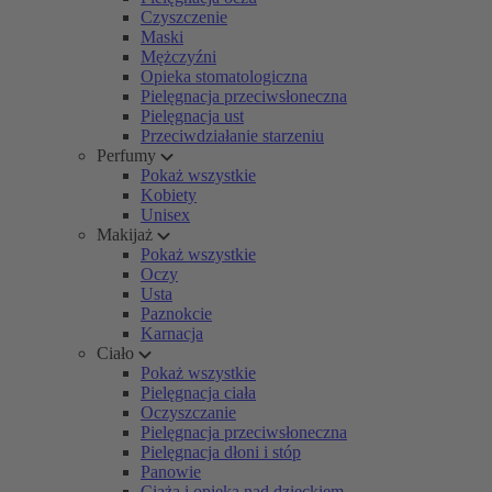
Czyszczenie
Maski
Mężczyźni
Opieka stomatologiczna
Pielęgnacja przeciwsłoneczna
Pielęgnacja ust
Przeciwdziałanie starzeniu
Perfumy
Pokaż wszystkie
Kobiety
Unisex
Makijaż
Pokaż wszystkie
Oczy
Usta
Paznokcie
Karnacja
Ciało
Pokaż wszystkie
Pielęgnacja ciała
Oczyszczanie
Pielęgnacja przeciwsłoneczna
Pielęgnacja dłoni i stóp
Panowie
Ciąża i opieka nad dzieckiem