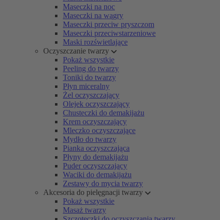
Maseczki na noc
Maseczki na wągry
Maseczki przeciw pryszczom
Maseczki przeciwstarzeniowe
Maski rozświetlające
Oczyszczanie twarzy
Pokaż wszystkie
Peeling do twarzy
Toniki do twarzy
Płyn miceralny
Żel oczyszczający
Olejek oczyszczający
Chusteczki do demakijażu
Krem oczyszczający
Mleczko oczyszczające
Mydło do twarzy
Pianka oczyszczająca
Płyny do demakijażu
Puder oczyszczający
Waciki do demakijażu
Zestawy do mycia twarzy
Akcesoria do pielęgnacji twarzy
Pokaż wszystkie
Masaż twarzy
Szczoteczki do oczyszczania twarzy