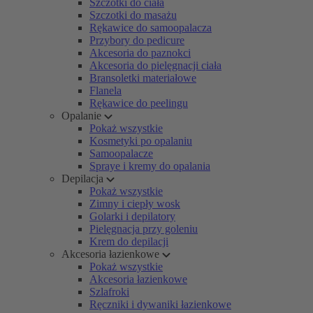
Szczotki do ciała
Szczotki do masażu
Rękawice do samoopalacza
Przybory do pedicure
Akcesoria do paznokci
Akcesoria do pielęgnacji ciała
Bransoletki materiałowe
Flanela
Rękawice do peelingu
Opalanie
Pokaż wszystkie
Kosmetyki po opalaniu
Samoopalacze
Spraye i kremy do opalania
Depilacja
Pokaż wszystkie
Zimny i ciepły wosk
Golarki i depilatory
Pielęgnacja przy goleniu
Krem do depilacji
Akcesoria łazienkowe
Pokaż wszystkie
Akcesoria łazienkowe
Szlafroki
Ręczniki i dywaniki łazienkowe