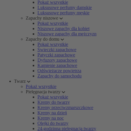
Pokaż wszystkie
Luksusowe perfumy damskie
Luksusowe perfumy męskie
Zapachy niszowe
Pokaż wszystkie
Niszowe zapachy dla kobiet
Niszowe zapachy dla mężczyzn
Zapachy do domu
Pokaż wszystkie
Świeczki zapachowe
Patyczki zapachowe
Dyfuzory zapachowe
Kamienie zapachowe
Odświeżacze powietrza
Zapachy do samochodu
Twarz
Pokaż wszystkie
Pielęgnacja twarzy
Pokaż wszystkie
Kremy do twarzy
Kremy przeciwzmarszczkowe
Kremy na dzień
Kremy na noc
Olejki do twarzy
24-godzinna pielęgnacja twarzy