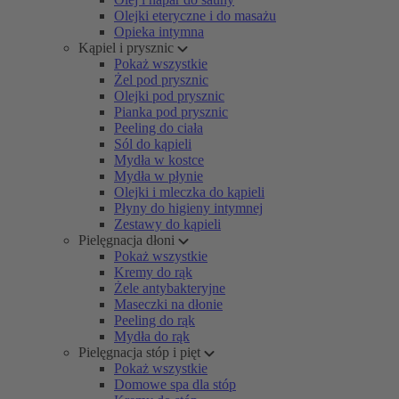
Olejki eteryczne i do masażu
Opieka intymna
Kąpiel i prysznic
Pokaż wszystkie
Żel pod prysznic
Olejki pod prysznic
Pianka pod prysznic
Peeling do ciała
Sól do kąpieli
Mydła w kostce
Mydła w płynie
Olejki i mleczka do kąpieli
Płyny do higieny intymnej
Zestawy do kąpieli
Pielęgnacja dłoni
Pokaż wszystkie
Kremy do rąk
Żele antybakteryjne
Maseczki na dłonie
Peeling do rąk
Mydła do rąk
Pielęgnacja stóp i pięt
Pokaż wszystkie
Domowe spa dla stóp