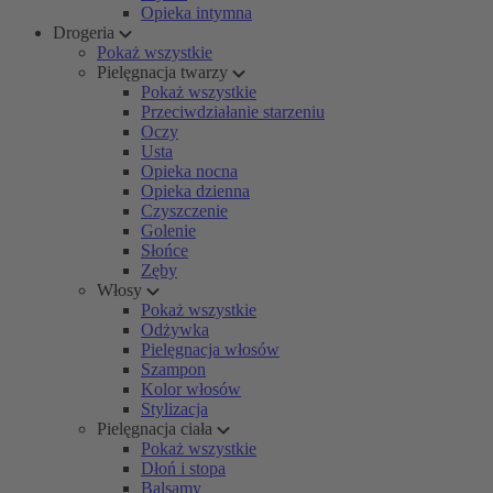
Opieka intymna
Drogeria
Pokaż wszystkie
Pielęgnacja twarzy
Pokaż wszystkie
Przeciwdziałanie starzeniu
Oczy
Usta
Opieka nocna
Opieka dzienna
Czyszczenie
Golenie
Słońce
Zęby
Włosy
Pokaż wszystkie
Odżywka
Pielęgnacja włosów
Szampon
Kolor włosów
Stylizacja
Pielęgnacja ciała
Pokaż wszystkie
Dłoń i stopa
Balsamy