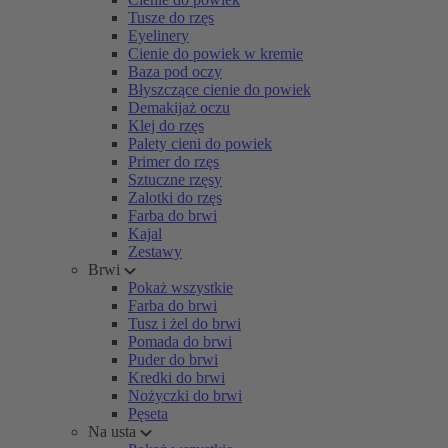
Tusze do rzęs
Eyelinery
Cienie do powiek w kremie
Baza pod oczy
Błyszczące cienie do powiek
Demakijaż oczu
Klej do rzęs
Palety cieni do powiek
Primer do rzęs
Sztuczne rzęsy
Zalotki do rzęs
Farba do brwi
Kajal
Zestawy
Brwi
Pokaż wszystkie
Farba do brwi
Tusz i żel do brwi
Pomada do brwi
Puder do brwi
Kredki do brwi
Nożyczki do brwi
Pęseta
Na usta