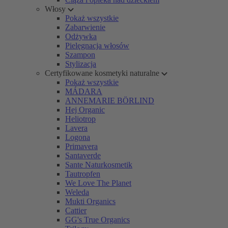
Włosy
Pokaż wszystkie
Zabarwienie
Odżywka
Pielęgnacja włosów
Szampon
Stylizacja
Certyfikowane kosmetyki naturalne
Pokaż wszystkie
MÁDARA
ANNEMARIE BÖRLIND
Hej Organic
Heliotrop
Lavera
Logona
Primavera
Santaverde
Sante Naturkosmetik
Tautropfen
We Love The Planet
Weleda
Mukti Organics
Cattier
GG's True Organics