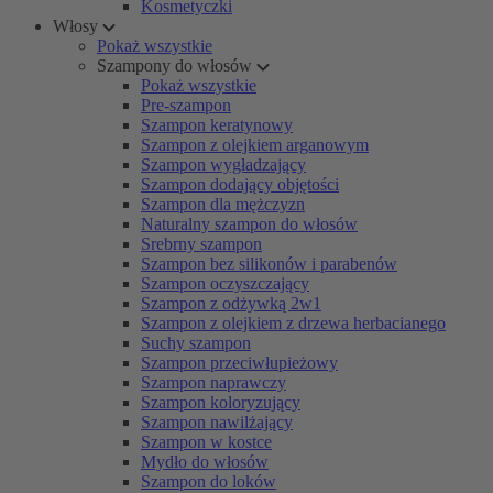
Kosmetyczki
Włosy
Pokaż wszystkie
Szampony do włosów
Pokaż wszystkie
Pre-szampon
Szampon keratynowy
Szampon z olejkiem arganowym
Szampon wygładzający
Szampon dodający objętości
Szampon dla mężczyzn
Naturalny szampon do włosów
Srebrny szampon
Szampon bez silikonów i parabenów
Szampon oczyszczający
Szampon z odżywką 2w1
Szampon z olejkiem z drzewa herbacianego
Suchy szampon
Szampon przeciwłupieżowy
Szampon naprawczy
Szampon koloryzujący
Szampon nawilżający
Szampon w kostce
Mydło do włosów
Szampon do loków