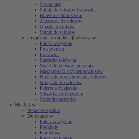
Scrunchies
Spinki do włosów i wsuwki
Butelka z atomizerem
Akcesoria do włosów
Opaska do loków
Spinki do włosów
Urządzenia do stylizacji włosów
Pokaż wszystkie
Prostownica
Lokówka
Suszarko lokówka
Wałki do włosów na gorąco
Maszynki do strzyżenia włosów
Nożyczki do cieniowania włosów
Nożyczki do włosów
Peleryna fryzjerska
Suszarka z dyfuzorem
Szczotko suszarka
Makijaż
Pokaż wszystkie
Do twarzy
Pokaż wszystkie
Podkłady
Korektory
Pudry do twarzy