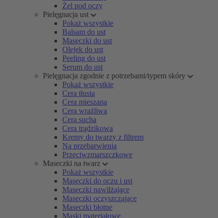
Żel pod oczy
Pielęgnacja ust
Pokaż wszystkie
Balsam do ust
Maseczki do ust
Olejek do ust
Peeling do ust
Serum do ust
Pielęgnacja zgodnie z potrzebami/typem skóry
Pokaż wszystkie
Cera tłusta
Cera mieszana
Cera wrażliwa
Cera sucha
Cera trądzikowa
Kremy do twarzy z filtrem
Na przebarwienia
Przeciwzmarszczkowe
Maseczki na twarz
Pokaż wszystkie
Maseczki do oczu i ust
Maseczki nawilżające
Maseczki oczyszczające
Maseczki błotne
Maski materiałowe