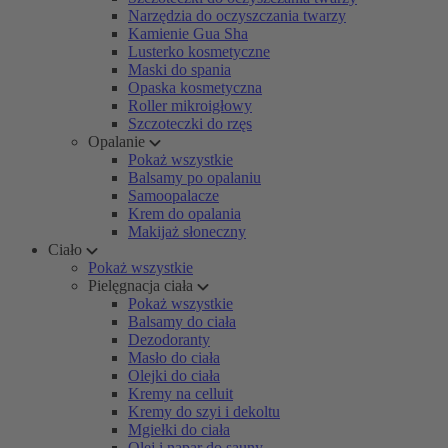
Narzędzia do oczyszczania twarzy
Kamienie Gua Sha
Lusterko kosmetyczne
Maski do spania
Opaska kosmetyczna
Roller mikroigłowy
Szczoteczki do rzęs
Opalanie
Pokaż wszystkie
Balsamy po opalaniu
Samoopalacze
Krem do opalania
Makijaż słoneczny
Ciało
Pokaż wszystkie
Pielęgnacja ciała
Pokaż wszystkie
Balsamy do ciała
Dezodoranty
Masło do ciała
Olejki do ciała
Kremy na celluit
Kremy do szyi i dekoltu
Mgiełki do ciała
Olej i napar do sauny