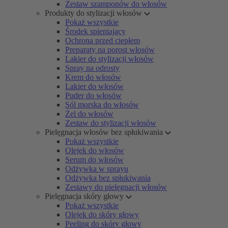
Zestaw szamponów do włosów
Produkty do stylizacji włosów
Pokaż wszystkie
Środek spieniający
Ochrona przed ciepłem
Preparaty na porost włosów
Lakier do stylizacji włosów
Spray na odrosty
Krem do włosów
Lakier do włosów
Puder do włosów
Sól morska do włosów
Żel do włosów
Zestaw do stylizacji włosów
Pielęgnacja włosów bez spłukiwania
Pokaż wszystkie
Olejek do włosów
Serum do włosów
Odżywka w sprayu
Odżywka bez spłukiwania
Zestawy do pielęgnacji włosów
Pielęgnacja skóry głowy
Pokaż wszystkie
Olejek do skóry głowy
Peeling do skóry głowy