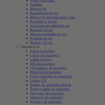
Pokaż wszystkie
Szminki
Błyszczyki
Konturówki do ust
Błyszczyk powiększający usta
Pomadki w płynie
Akcesoria do makijażu ust
Balsamy do ust
Matowa pomadka do ust
Podkład do ust
Zestawy do ust
Paznokcie
Pokaż wszystkie
Lakier do paznokci
Lakier bazowy
Top do paznokci
Utwardzacz do paznokci
Pilniczki do paznokci
Folie i naklejki na paznokcie
Lampy UV
Środek do usuwania skórek
Żelowy lakier do paznokci
Zmywacz do paznokci
Odżywki do paznokci
Zestawy do paznokci