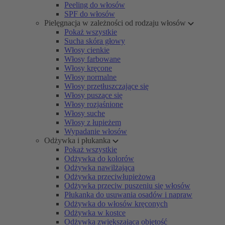
Peeling do włosów
SPF do włosów
Pielęgnacja w zależności od rodzaju włosów
Pokaż wszystkie
Sucha skóra głowy
Włosy cienkie
Włosy farbowane
Włosy kręcone
Włosy normalne
Włosy przetłuszczające się
Włosy puszące się
Włosy rozjaśnione
Włosy suche
Włosy z łupieżem
Wypadanie włosów
Odżywka i płukanka
Pokaż wszystkie
Odżywka do kolorów
Odżywka nawilżająca
Odżywka przeciwłupieżowa
Odżywka przeciw puszeniu się włosów
Płukanka do usuwania osadów i napraw
Odżywka do włosów kręconych
Odżywka w kostce
Odżywka zwiększająca objętość