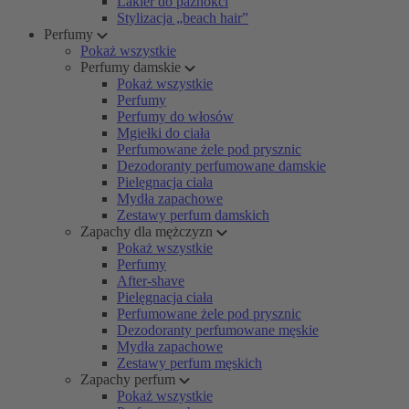
Lakier do paznokci
Stylizacja „beach hair”
Perfumy
Pokaż wszystkie
Perfumy damskie
Pokaż wszystkie
Perfumy
Perfumy do włosów
Mgiełki do ciała
Perfumowane żele pod prysznic
Dezodoranty perfumowane damskie
Pielęgnacja ciała
Mydła zapachowe
Zestawy perfum damskich
Zapachy dla mężczyzn
Pokaż wszystkie
Perfumy
After-shave
Pielęgnacja ciała
Perfumowane żele pod prysznic
Dezodoranty perfumowane męskie
Mydła zapachowe
Zestawy perfum męskich
Zapachy perfum
Pokaż wszystkie