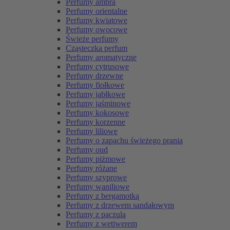
Perfumy ambra
Perfumy orientalne
Perfumy kwiatowe
Perfumy owocowe
Świeże perfumy
Cząsteczka perfum
Perfumy aromatyczne
Perfumy cytrusowe
Perfumy drzewne
Perfumy fiołkowe
Perfumy jabłkowe
Perfumy jaśminowe
Perfumy kokosowe
Perfumy korzenne
Perfumy liliowe
Perfumy o zapachu świeżego prania
Perfumy oud
Perfumy piżmowe
Perfumy różane
Perfumy szyprowe
Perfumy waniliowe
Perfumy z bergamotką
Perfumy z drzewem sandałowym
Perfumy z paczulą
Perfumy z wetiwerem