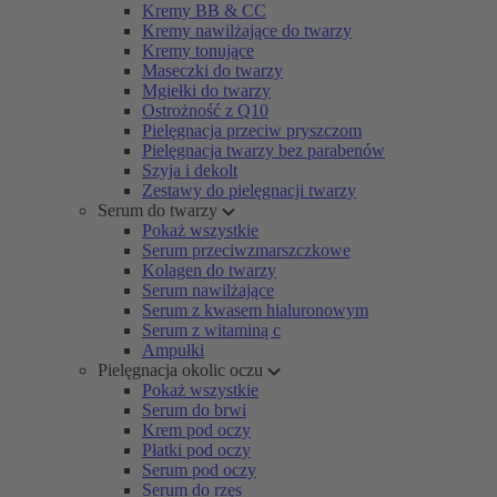
Kremy BB & CC
Kremy nawilżające do twarzy
Kremy tonujące
Maseczki do twarzy
Mgiełki do twarzy
Ostrożność z Q10
Pielęgnacja przeciw pryszczom
Pielęgnacja twarzy bez parabenów
Szyja i dekolt
Zestawy do pielęgnacji twarzy
Serum do twarzy
Pokaż wszystkie
Serum przeciwzmarszczkowe
Kolagen do twarzy
Serum nawilżające
Serum z kwasem hialuronowym
Serum z witaminą c
Ampułki
Pielęgnacja okolic oczu
Pokaż wszystkie
Serum do brwi
Krem pod oczy
Płatki pod oczy
Serum pod oczy
Serum do rzęs