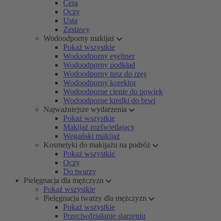
Cera
Oczy
Usta
Zestawy
Wodoodporny makijaż
Pokaż wszystkie
Wodoodporny eyeliner
Wodoodporny podkład
Wodoodporny tusz do rzęs
Wodoodporny korektor
Wodoodporne cienie do powiek
Wodoodporne kredki do brwi
Najważniejsze wydarzenia
Pokaż wszystkie
Makijaż rozświetlający
Wegański makijaż
Kosmetyki do makijażu na podróż
Pokaż wszystkie
Oczy
Do twarzy
Pielęgnacja dla mężczyzn
Pokaż wszystkie
Pielęgnacja twarzy dla mężczyzn
Pokaż wszystkie
Przeciwdziałanie starzeniu