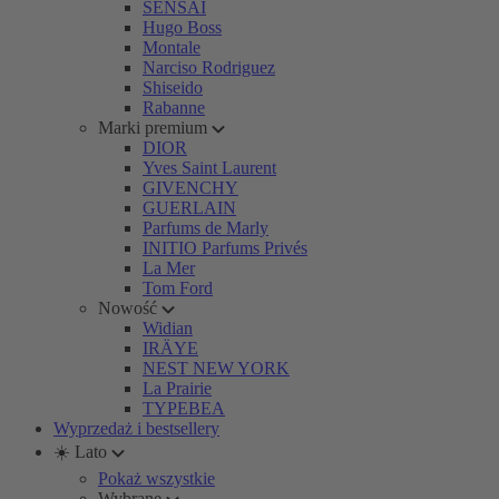
SENSAI
Hugo Boss
Montale
Narciso Rodriguez
Shiseido
Rabanne
Marki premium
DIOR
Yves Saint Laurent
GIVENCHY
GUERLAIN
Parfums de Marly
INITIO Parfums Privés
La Mer
Tom Ford
Nowość
Widian
IRÄYE
NEST NEW YORK
La Prairie
TYPEBEA
Wyprzedaż i bestsellery
☀️ Lato
Pokaż wszystkie
Wybrane