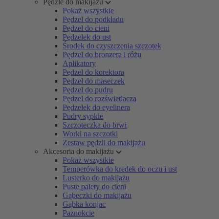
Pędzle do makijażu
Pokaż wszystkie
Pędzel do podkładu
Pędzel do cieni
Pędzelek do ust
Środek do czyszczenia szczotek
Pędzel do bronzera i różu
Aplikatory
Pędzel do korektora
Pędzel do maseczek
Pędzel do pudru
Pędzel do rozświetlacza
Pędzelek do eyelinera
Pudry sypkie
Szczoteczka do brwi
Worki na szczotki
Zestaw pędzli do makijażu
Akcesoria do makijażu
Pokaż wszystkie
Temperówka do kredek do oczu i ust
Lusterko do makijażu
Puste palety do cieni
Gąbeczki do makijażu
Gąbka konjac
Paznokcie