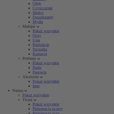
Oleje
Czyszczenie
Słońce
Dezodoranty
Mydła
Makijaż
Pokaż wszystkie
Oczy
Usta
Paznokcie
Szczotka
Karnacja
Perfumy
Pokaż wszystkie
Panie
Panowie
Akcesoria
Pokaż wszystkie
Inne
Natura
Pokaż wszystkie
Twarz
Pokaż wszystkie
Pielęgnacja twarzy
Pielęgnacja oczu