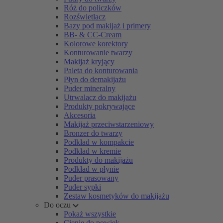
Róż do policzków
Rozświetlacz
Bazy pod makijaż i primery
BB- & CC-Cream
Kolorowe korektory
Konturowanie twarzy
Makijaż kryjący
Paleta do konturowania
Płyn do demakijażu
Puder mineralny
Utrwalacz do makijażu
Produkty pokrywające
Akcesoria
Makijaż przeciwstarzeniowy
Bronzer do twarzy
Podkład w kompakcie
Podkład w kremie
Produkty do makijażu
Podkład w płynie
Puder prasowany
Puder sypki
Zestaw kosmetyków do makijażu
Do oczu
Pokaż wszystkie
Cienie do powiek