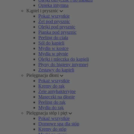
Opieka intymna
Kąpiel i prysznic
Pokaż wszystkie
Żel pod prysznic
Olejki pod prysznic
Pianka pod prysznic
Peeling do ciała
Sól do kąpieli
Mydła w kostce
Mydła w płynie
Olejki i mleczka do kąpieli
Płyny do higieny intymnej
Zestawy do kąpieli
Pielęgnacja dłoni
Pokaż wszystkie
Kremy do rąk
Żele antybakteryjne
Maseczki na dłonie
Peeling do rąk
Mydła do rąk
Pielęgnacja stóp i pięt
Pokaż wszystkie
Domowe spa dla stóp
Kremy do stóp