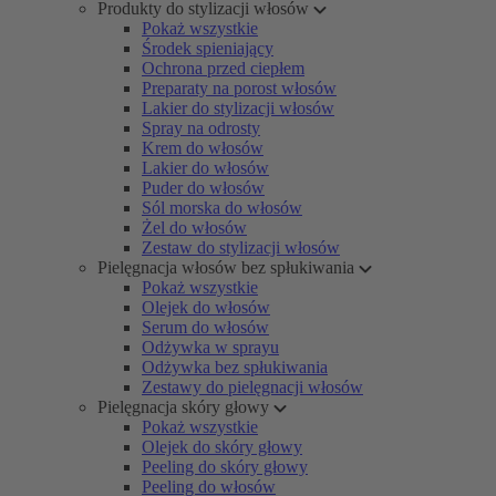
Produkty do stylizacji włosów
Pokaż wszystkie
Środek spieniający
Ochrona przed ciepłem
Preparaty na porost włosów
Lakier do stylizacji włosów
Spray na odrosty
Krem do włosów
Lakier do włosów
Puder do włosów
Sól morska do włosów
Żel do włosów
Zestaw do stylizacji włosów
Pielęgnacja włosów bez spłukiwania
Pokaż wszystkie
Olejek do włosów
Serum do włosów
Odżywka w sprayu
Odżywka bez spłukiwania
Zestawy do pielęgnacji włosów
Pielęgnacja skóry głowy
Pokaż wszystkie
Olejek do skóry głowy
Peeling do skóry głowy
Peeling do włosów