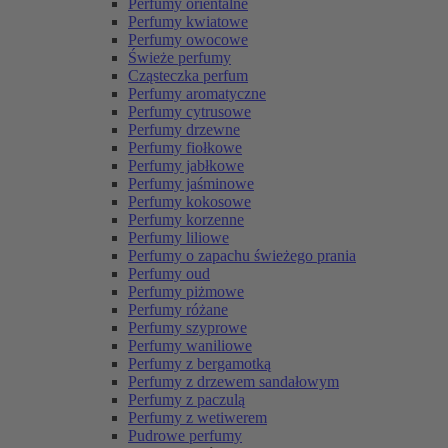
Perfumy orientalne
Perfumy kwiatowe
Perfumy owocowe
Świeże perfumy
Cząsteczka perfum
Perfumy aromatyczne
Perfumy cytrusowe
Perfumy drzewne
Perfumy fiołkowe
Perfumy jabłkowe
Perfumy jaśminowe
Perfumy kokosowe
Perfumy korzenne
Perfumy liliowe
Perfumy o zapachu świeżego prania
Perfumy oud
Perfumy piżmowe
Perfumy różane
Perfumy szyprowe
Perfumy waniliowe
Perfumy z bergamotką
Perfumy z drzewem sandałowym
Perfumy z paczulą
Perfumy z wetiwerem
Pudrowe perfumy