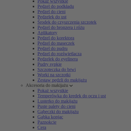
Pokaż wszystkie
Pędzel do podkładu
Pędzel do cieni
Pędzelek do ust
Środek do czyszczenia szczotek
Pędzel do bronzera i różu
Aplikatory
Pędzel do korektora
Pędzel do maseczek
Pędzel do pudru
Pędzel do rozświetlacza
Pędzelek do eyelinera
Pudry sypkie
Szczoteczka do brwi
Worki na szczotki
Zestaw pędzli do makijażu
Akcesoria do makijażu
Pokaż wszystkie
Temperówka do kredek do oczu i ust
Lusterko do makijażu
Puste palety do cieni
Gąbeczki do makijażu
Gąbka konjac
Paznokcie
Cera