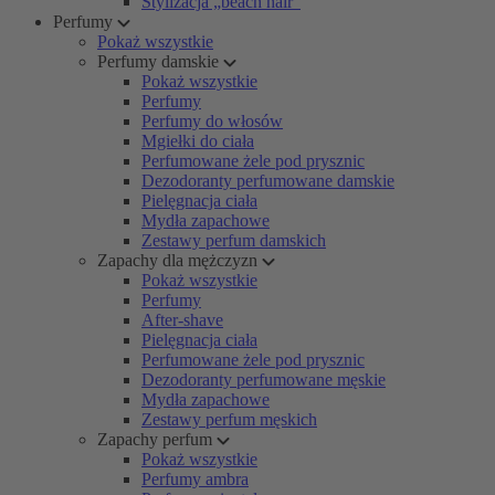
Stylizacja „beach hair”
Perfumy
Pokaż wszystkie
Perfumy damskie
Pokaż wszystkie
Perfumy
Perfumy do włosów
Mgiełki do ciała
Perfumowane żele pod prysznic
Dezodoranty perfumowane damskie
Pielęgnacja ciała
Mydła zapachowe
Zestawy perfum damskich
Zapachy dla mężczyzn
Pokaż wszystkie
Perfumy
After-shave
Pielęgnacja ciała
Perfumowane żele pod prysznic
Dezodoranty perfumowane męskie
Mydła zapachowe
Zestawy perfum męskich
Zapachy perfum
Pokaż wszystkie
Perfumy ambra