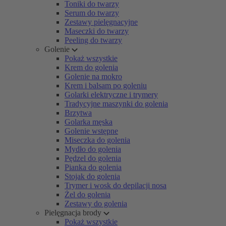
Toniki do twarzy
Serum do twarzy
Zestawy pielęgnacyjne
Maseczki do twarzy
Peeling do twarzy
Golenie
Pokaż wszystkie
Krem do golenia
Golenie na mokro
Krem i balsam po goleniu
Golarki elektryczne i trymery
Tradycyjne maszynki do golenia
Brzytwa
Golarka męska
Golenie wstępne
Miseczka do golenia
Mydło do golenia
Pędzel do golenia
Pianka do golenia
Stojak do golenia
Trymer i wosk do depilacji nosa
Żel do golenia
Zestawy do golenia
Pielęgnacja brody
Pokaż wszystkie