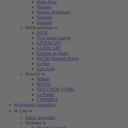
Hugo Boss
Montale
Narciso Rodriguez
Shiseido
Rabanne
Marki premium
DIOR
Yves Saint Laurent
GIVENCHY
GUERLAIN
Parfums de Marly
INITIO Parfums Privés
La Mer
Tom Ford
Nowość
Widian
IRÄYE
NEST NEW YORK
La Prairie
TYPEBEA
Wyprzedaż i bestsellery
☀️ Lato
Pokaż wszystkie
Wybrane
Travel Essentials