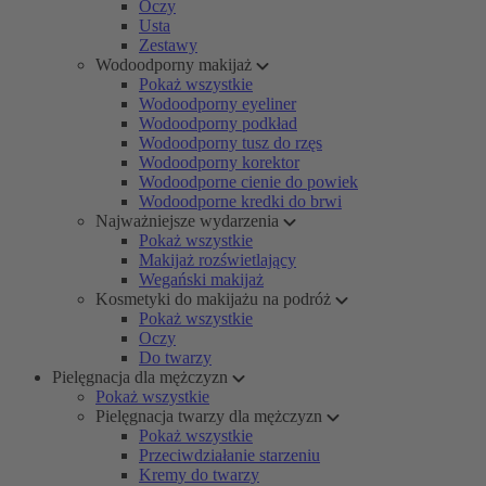
Oczy
Usta
Zestawy
Wodoodporny makijaż
Pokaż wszystkie
Wodoodporny eyeliner
Wodoodporny podkład
Wodoodporny tusz do rzęs
Wodoodporny korektor
Wodoodporne cienie do powiek
Wodoodporne kredki do brwi
Najważniejsze wydarzenia
Pokaż wszystkie
Makijaż rozświetlający
Wegański makijaż
Kosmetyki do makijażu na podróż
Pokaż wszystkie
Oczy
Do twarzy
Pielęgnacja dla mężczyzn
Pokaż wszystkie
Pielęgnacja twarzy dla mężczyzn
Pokaż wszystkie
Przeciwdziałanie starzeniu
Kremy do twarzy