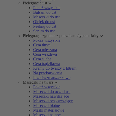
Pielęgnacja ust
Pokaż wszystkie
Balsam do ust
Maseczki do ust
Olejek do ust
Peeling do ust
Serum do ust
Pielęgnacja zgodnie z potrzebami/typem skóry
Pokaż wszystkie
Cera tłusta
Cera mieszana
Cera wrażliwa
Cera sucha
Cera trądzikowa
Kremy do twarzy z filtrem
Na przebarwienia
Przeciwzmarszczkowe
Maseczki na twarz
Pokaż wszystkie
Maseczki do oczu i ust
Maseczki nawilżające
Maseczki oczyszczające
Maseczki błotne
Maski materiałowe
Maseczki na noc