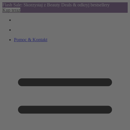
Flash Sale: Skorzystaj z Beauty Deals & odkryj bestsellery
Kup teraz
Pomoc & Kontakt