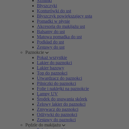
Szminki
Błyszczyki
Konturówki do ust
Błyszczyk powiększający usta
Pomadki w płynie
Akcesoria do makijażu ust
Balsamy do ust
Matowa pomadka do ust
Podkład do ust
Zestawy do ust
Paznokcie
Pokaż wszystkie
Lakier do paznokci
Lakier bazowy
Top do paznokci
Utwardzacz do paznokci
Pilniczki do paznokci
Folie i naklejki na paznokcie
Lampy UV
Środek do usuwania skórek
Żelowy lakier do paznokci
Zmywacz do paznokci
Odżywki do paznokci
Zestawy do paznokci
Pędzle do makijażu