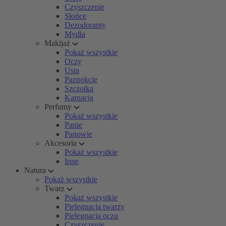
Czyszczenie
Słońce
Dezodoranty
Mydła
Makijaż
Pokaż wszystkie
Oczy
Usta
Paznokcie
Szczotka
Karnacja
Perfumy
Pokaż wszystkie
Panie
Panowie
Akcesoria
Pokaż wszystkie
Inne
Natura
Pokaż wszystkie
Twarz
Pokaż wszystkie
Pielęgnacja twarzy
Pielęgnacja oczu
Czyszczenie