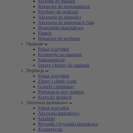
Szczotki do masażu
Rękawice do samoopalacza
Przybory do pedicure
Akcesoria do paznokci
Akcesoria do pielęgnacji ciała
Bransoletki materiałowe
Flanela
Rękawice do peelingu
Opalanie
Pokaż wszystkie
Kosmetyki po opalaniu
Samoopalacze
Spraye i kremy do opalania
Depilacja
Pokaż wszystkie
Zimny i ciepły wosk
Golarki i depilatory
Pielęgnacja przy goleniu
Krem do depilacji
Akcesoria łazienkowe
Pokaż wszystkie
Akcesoria łazienkowe
Szlafroki
Ręczniki i dywaniki łazienkowe
Kosmetyczki