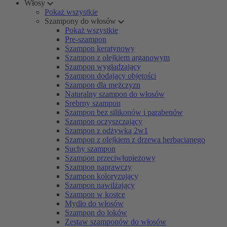
Włosy
Pokaż wszystkie
Szampony do włosów
Pokaż wszystkie
Pre-szampon
Szampon keratynowy
Szampon z olejkiem arganowym
Szampon wygładzający
Szampon dodający objętości
Szampon dla mężczyzn
Naturalny szampon do włosów
Srebrny szampon
Szampon bez silikonów i parabenów
Szampon oczyszczający
Szampon z odżywką 2w1
Szampon z olejkiem z drzewa herbacianego
Suchy szampon
Szampon przeciwłupieżowy
Szampon naprawczy
Szampon koloryzujący
Szampon nawilżający
Szampon w kostce
Mydło do włosów
Szampon do loków
Zestaw szamponów do włosów