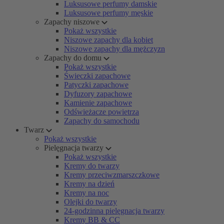
Luksusowe perfumy damskie
Luksusowe perfumy męskie
Zapachy niszowe
Pokaż wszystkie
Niszowe zapachy dla kobiet
Niszowe zapachy dla mężczyzn
Zapachy do domu
Pokaż wszystkie
Świeczki zapachowe
Patyczki zapachowe
Dyfuzory zapachowe
Kamienie zapachowe
Odświeżacze powietrza
Zapachy do samochodu
Twarz
Pokaż wszystkie
Pielęgnacja twarzy
Pokaż wszystkie
Kremy do twarzy
Kremy przeciwzmarszczkowe
Kremy na dzień
Kremy na noc
Olejki do twarzy
24-godzinna pielęgnacja twarzy
Kremy BB & CC