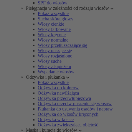
SPF do włosów
Pielęgnacja w zależności od rodzaju włosów
Pokaż wszystkie
Sucha skóra głowy
Włosy cienkie
Włosy farbowane
Włosy kręcone
Włosy normalne
Włosy przetłuszczające się
Włosy puszące się
Włosy rozjaśnione
Włosy suche
Włosy z łupieżem
Wypadanie włosów
Odżywka i płukanka
Pokaż wszystkie
Odżywka do kolorów
Odżywka nawilżająca
Odżywka przeciwłupieżowa
Odżywka przeciw puszeniu się włosów
Płukanka do usuwania osadów i napraw
Odżywka do włosów kręconych
Odżywka w kostce
Odżywka zwiększająca objętość
Maska i kuracja do włosów