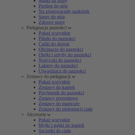
Maski na stopy
Peeling do stóp
Na zrogowaciały naskórek
Spray do stóp
Zdrowe stopy
Pielęgnacja paznokci
Pokaż wszystkie
Pilniki do paznokci
Cążki do skórek
Obcinacze do paznokci
Olejki i sztyfty do paznokci
Nożyczki do paznokci
Lakiery do paznokci
Utwardzacz do paznokci
Zestawy do pielęgnacji
Pokaż wszystkie
Zestawy do kąpieli
Przybornik do paznokci
Zestawy prezentowe
Zestawy do manicure
Zestawy do pielęgnacji ciała
Akcesoria
Pokaż wszystkie
Myjki i gąbki do kąpieli
Szczotki do ciała