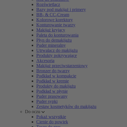
Rozświetlacz
Bazy pod makijaż i primery
BB- & CC-Cream
Kolorowe korektory
Konturowanie twarzy
Makijaż kryjący
Paleta do konturowania
Płyn do demakijażu
Puder mineralny
Utrwalacz do makijażu
Produkty pokrywające
Akcesoria
Makijaż przeciwstarzeniowy
Bronzer do twarzy
Podkład w kompakcie
Podkład w kremie
Produkty do makijażu
Podkład w płynie
Puder prasowany
Puder sypki
Zestaw kosmetyków do makijażu
Do oczu
Pokaż wszystkie
Cienie do powiek
Tusze do rzęs