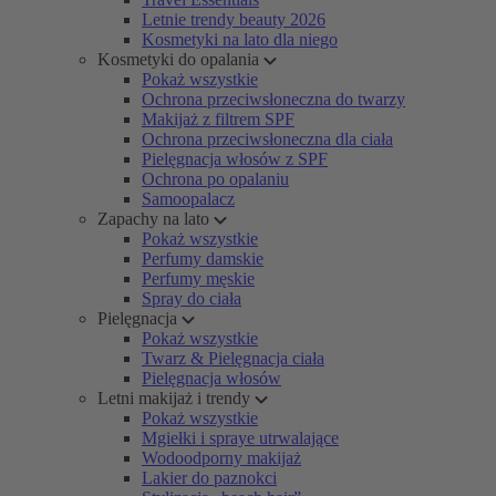
Letnie trendy beauty 2026
Kosmetyki na lato dla niego
Kosmetyki do opalania
Pokaż wszystkie
Ochrona przeciwsłoneczna do twarzy
Makijaż z filtrem SPF
Ochrona przeciwsłoneczna dla ciała
Pielęgnacja włosów z SPF
Ochrona po opalaniu
Samoopalacz
Zapachy na lato
Pokaż wszystkie
Perfumy damskie
Perfumy męskie
Spray do ciała
Pielęgnacja
Pokaż wszystkie
Twarz & Pielęgnacja ciała
Pielęgnacja włosów
Letni makijaż i trendy
Pokaż wszystkie
Mgiełki i spraye utrwalające
Wodoodporny makijaż
Lakier do paznokci