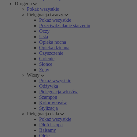
Drogeria
Pokaż wszystkie
Pielęgnacja twarzy
Pokaż wszystkie
Przeciwdziałanie starzeniu
Oczy
Usta
Opieka nocna
Opieka dzienna
Czyszczenie
Golenie
Słońce
Zęby
Włosy
Pokaż wszystkie
Odżywka
Pielęgnacja włosów
Szampon
Kolor włosów
Stylizacja
Pielęgnacja ciała
Pokaż wszystkie
Dłoń i stopa
Balsamy
Oleje