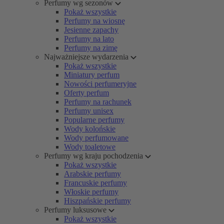
Perfumy wg sezonów
Pokaż wszystkie
Perfumy na wiosnę
Jesienne zapachy
Perfumy na lato
Perfumy na zimę
Najważniejsze wydarzenia
Pokaż wszystkie
Miniatury perfum
Nowości perfumeryjne
Oferty perfum
Perfumy na rachunek
Perfumy unisex
Popularne perfumy
Wody kolońskie
Wody perfumowane
Wody toaletowe
Perfumy wg kraju pochodzenia
Pokaż wszystkie
Arabskie perfumy
Francuskie perfumy
Włoskie perfumy
Hiszpańskie perfumy
Perfumy luksusowe
Pokaż wszystkie