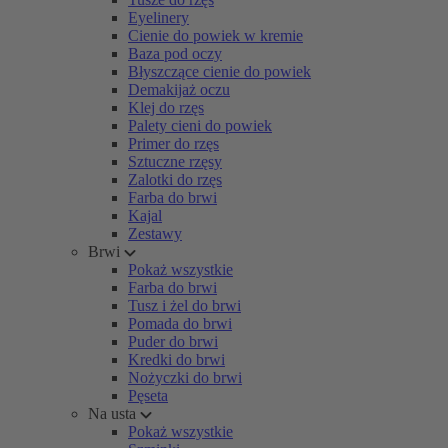
Eyelinery
Cienie do powiek w kremie
Baza pod oczy
Błyszczące cienie do powiek
Demakijaż oczu
Klej do rzęs
Palety cieni do powiek
Primer do rzęs
Sztuczne rzęsy
Zalotki do rzęs
Farba do brwi
Kajal
Zestawy
Brwi
Pokaż wszystkie
Farba do brwi
Tusz i żel do brwi
Pomada do brwi
Puder do brwi
Kredki do brwi
Nożyczki do brwi
Pęseta
Na usta
Pokaż wszystkie