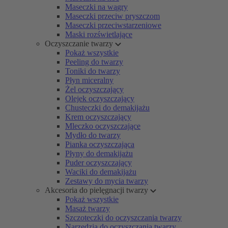
Maseczki na wągry
Maseczki przeciw pryszczom
Maseczki przeciwstarzeniowe
Maski rozświetlające
Oczyszczanie twarzy
Pokaż wszystkie
Peeling do twarzy
Toniki do twarzy
Płyn miceralny
Żel oczyszczający
Olejek oczyszczający
Chusteczki do demakijażu
Krem oczyszczający
Mleczko oczyszczające
Mydło do twarzy
Pianka oczyszczająca
Płyny do demakijażu
Puder oczyszczający
Waciki do demakijażu
Zestawy do mycia twarzy
Akcesoria do pielęgnacji twarzy
Pokaż wszystkie
Masaż twarzy
Szczoteczki do oczyszczania twarzy
Narzędzia do oczyszczania twarzy