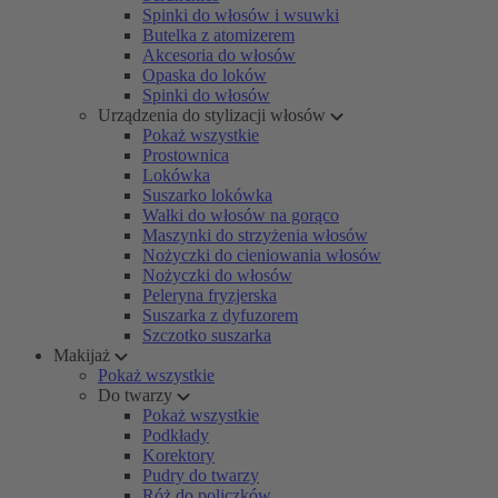
Spinki do włosów i wsuwki
Butelka z atomizerem
Akcesoria do włosów
Opaska do loków
Spinki do włosów
Urządzenia do stylizacji włosów
Pokaż wszystkie
Prostownica
Lokówka
Suszarko lokówka
Wałki do włosów na gorąco
Maszynki do strzyżenia włosów
Nożyczki do cieniowania włosów
Nożyczki do włosów
Peleryna fryzjerska
Suszarka z dyfuzorem
Szczotko suszarka
Makijaż
Pokaż wszystkie
Do twarzy
Pokaż wszystkie
Podkłady
Korektory
Pudry do twarzy
Róż do policzków