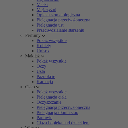
Maski
Mężczyźni
Opieka stomatologiczna
Pielęgnacja przeciwsłoneczna
Pielęgnacja ust
Przeciwdziałanie starzeniu
Perfumy
Pokaż wszystkie
Kobiety
Unisex
Makijaż
Pokaż wszystkie
Oczy
Usta
Paznokcie
Karnacja
Ciało
Pokaż wszystkie
Pielęgnacja ciała
Oczyszczanie
Pielęgnacja przeciwsłoneczna
Pielęgnacja dłoni i stóp
Panowie
Ciąża i opieka nad dzieckiem
Włosy