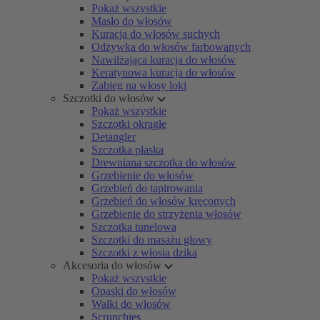
Pokaż wszystkie
Masło do włosów
Kuracja do włosów suchych
Odżywka do włosów farbowanych
Nawilżająca kuracja do włosów
Keratynowa kuracja do włosów
Zabieg na włosy loki
Szczotki do włosów
Pokaż wszystkie
Szczotki okrągłe
Detangler
Szczotka płaska
Drewniana szczotka do włosów
Grzebienie do włosów
Grzebień do tapirowania
Grzebień do włosów kręconych
Grzebienie do strzyżenia włosów
Szczotka tunelowa
Szczotki do masażu głowy
Szczotki z włosia dzika
Akcesoria do włosów
Pokaż wszystkie
Opaski do włosów
Wałki do włosów
Scrunchies