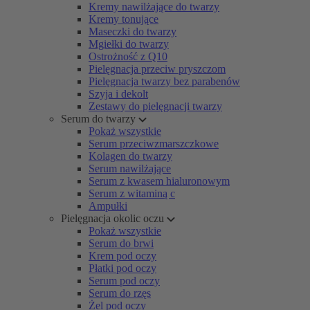
Kremy nawilżające do twarzy
Kremy tonujące
Maseczki do twarzy
Mgiełki do twarzy
Ostrożność z Q10
Pielęgnacja przeciw pryszczom
Pielęgnacja twarzy bez parabenów
Szyja i dekolt
Zestawy do pielęgnacji twarzy
Serum do twarzy
Pokaż wszystkie
Serum przeciwzmarszczkowe
Kolagen do twarzy
Serum nawilżające
Serum z kwasem hialuronowym
Serum z witaminą c
Ampułki
Pielęgnacja okolic oczu
Pokaż wszystkie
Serum do brwi
Krem pod oczy
Płatki pod oczy
Serum pod oczy
Serum do rzęs
Żel pod oczy