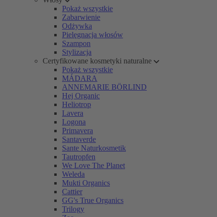
Pokaż wszystkie
Zabarwienie
Odżywka
Pielęgnacja włosów
Szampon
Stylizacja
Certyfikowane kosmetyki naturalne
Pokaż wszystkie
MÁDARA
ANNEMARIE BÖRLIND
Hej Organic
Heliotrop
Lavera
Logona
Primavera
Santaverde
Sante Naturkosmetik
Tautropfen
We Love The Planet
Weleda
Mukti Organics
Cattier
GG's True Organics
Trilogy