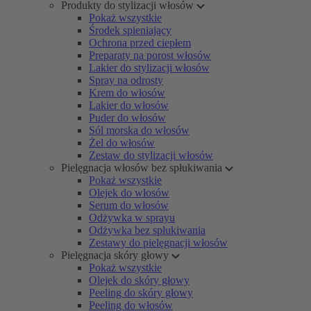
Produkty do stylizacji włosów
Pokaż wszystkie
Środek spieniający
Ochrona przed ciepłem
Preparaty na porost włosów
Lakier do stylizacji włosów
Spray na odrosty
Krem do włosów
Lakier do włosów
Puder do włosów
Sól morska do włosów
Żel do włosów
Zestaw do stylizacji włosów
Pielęgnacja włosów bez spłukiwania
Pokaż wszystkie
Olejek do włosów
Serum do włosów
Odżywka w sprayu
Odżywka bez spłukiwania
Zestawy do pielęgnacji włosów
Pielęgnacja skóry głowy
Pokaż wszystkie
Olejek do skóry głowy
Peeling do skóry głowy
Peeling do włosów