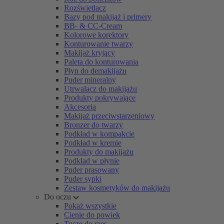
Rozświetlacz
Bazy pod makijaż i primery
BB- & CC-Cream
Kolorowe korektory
Konturowanie twarzy
Makijaż kryjący
Paleta do konturowania
Płyn do demakijażu
Puder mineralny
Utrwalacz do makijażu
Produkty pokrywające
Akcesoria
Makijaż przeciwstarzeniowy
Bronzer do twarzy
Podkład w kompakcie
Podkład w kremie
Produkty do makijażu
Podkład w płynie
Puder prasowany
Puder sypki
Zestaw kosmetyków do makijażu
Do oczu
Pokaż wszystkie
Cienie do powiek
Tusze do rzęs