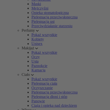
Maski
Mężczyźni
Opieka stomatologiczna
Pielęgnacja przeciwsłoneczna
Pielęgnacja ust
Przeciwdziałanie starzeniu
Perfumy
Pokaż wszystkie
Kobiety
Unisex
Makijaż
Pokaż wszystkie
Oczy
Usta
Paznokcie
Karnacja
Ciało
Pokaż wszystkie
Pielęgnacja ciała
Oczyszczanie
Pielęgnacja przeciwsłoneczna
Pielęgnacja dłoni i stóp
Panowie
Ciąża i opieka nad dzieckiem
Włosy