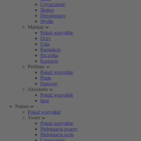
Czyszczenie
Słońce
Dezodoranty
Mydła
Makijaż
Pokaż wszystkie
Oczy
Usta
Paznokcie
Szczotka
Karnacja
Perfumy
Pokaż wszystkie
Panie
Panowie
Akcesoria
Pokaż wszystkie
Inne
Natura
Pokaż wszystkie
Twarz
Pokaż wszystkie
Pielęgnacja twarzy
Pielęgnacja oczu
Czyszczenie