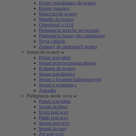
Kremy nawilżające do twarzy
Kremy tonujące
Maseczki do twarzy
Mgiełki do twarzy
Ostrożność z Q10
Pielęgnacja przeciw pryszczom
Pielęgnacja twarzy bez parabenów
Szyja i dekolt
Zestawy do pielęgnacji twarzy
Serum do twarzy
Pokaż wszystkie
Serum przeciwzmarszczkowe
Kolagen do twarzy
Serum nawilżające
Serum z kwasem hialuronowym
Serum z witaminą c
Ampułki
Pielęgnacja okolic oczu
Pokaż wszystkie
Serum do brwi
Krem pod oczy
Płatki pod oczy
Serum pod oczy
Serum do rzęs
Żel pod oczy