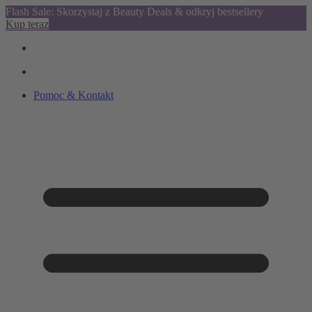
Flash Sale: Skorzystaj z Beauty Deals & odkryj bestsellery
Kup teraz
Pomoc & Kontakt