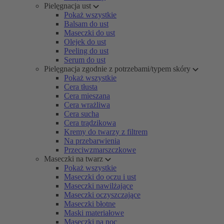
Pielęgnacja ust
Pokaż wszystkie
Balsam do ust
Maseczki do ust
Olejek do ust
Peeling do ust
Serum do ust
Pielęgnacja zgodnie z potrzebami/typem skóry
Pokaż wszystkie
Cera tłusta
Cera mieszana
Cera wrażliwa
Cera sucha
Cera trądzikowa
Kremy do twarzy z filtrem
Na przebarwienia
Przeciwzmarszczkowe
Maseczki na twarz
Pokaż wszystkie
Maseczki do oczu i ust
Maseczki nawilżające
Maseczki oczyszczające
Maseczki błotne
Maski materiałowe
Maseczki na noc