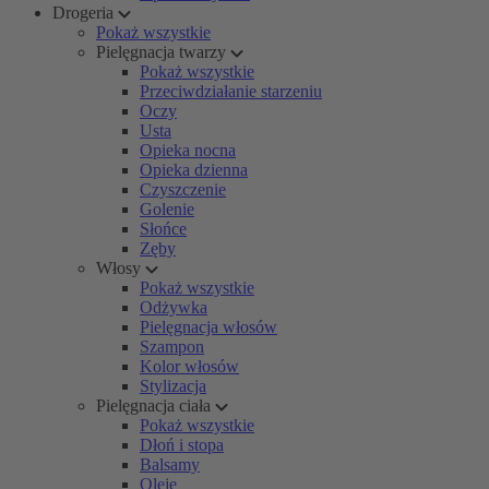
Drogeria
Pokaż wszystkie
Pielęgnacja twarzy
Pokaż wszystkie
Przeciwdziałanie starzeniu
Oczy
Usta
Opieka nocna
Opieka dzienna
Czyszczenie
Golenie
Słońce
Zęby
Włosy
Pokaż wszystkie
Odżywka
Pielęgnacja włosów
Szampon
Kolor włosów
Stylizacja
Pielęgnacja ciała
Pokaż wszystkie
Dłoń i stopa
Balsamy
Oleje