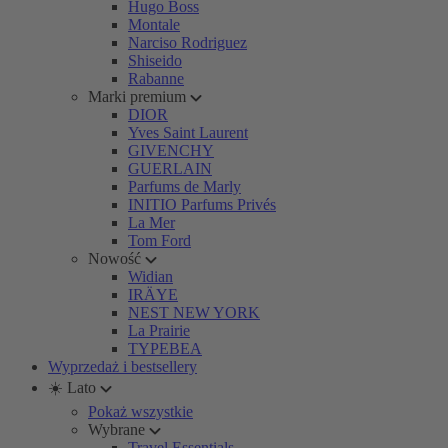
Hugo Boss
Montale
Narciso Rodriguez
Shiseido
Rabanne
Marki premium
DIOR
Yves Saint Laurent
GIVENCHY
GUERLAIN
Parfums de Marly
INITIO Parfums Privés
La Mer
Tom Ford
Nowość
Widian
IRÄYE
NEST NEW YORK
La Prairie
TYPEBEA
Wyprzedaż i bestsellery
☀️ Lato
Pokaż wszystkie
Wybrane
Travel Essentials