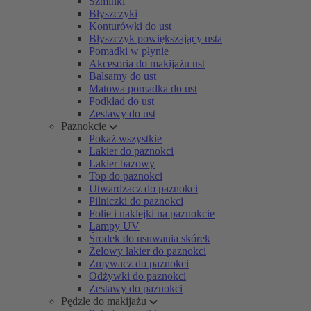
Szminki
Błyszczyki
Konturówki do ust
Błyszczyk powiększający usta
Pomadki w płynie
Akcesoria do makijażu ust
Balsamy do ust
Matowa pomadka do ust
Podkład do ust
Zestawy do ust
Paznokcie
Pokaż wszystkie
Lakier do paznokci
Lakier bazowy
Top do paznokci
Utwardzacz do paznokci
Pilniczki do paznokci
Folie i naklejki na paznokcie
Lampy UV
Środek do usuwania skórek
Żelowy lakier do paznokci
Zmywacz do paznokci
Odżywki do paznokci
Zestawy do paznokci
Pędzle do makijażu