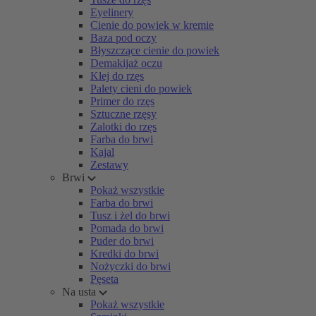
Eyelinery
Cienie do powiek w kremie
Baza pod oczy
Błyszczące cienie do powiek
Demakijaż oczu
Klej do rzęs
Palety cieni do powiek
Primer do rzęs
Sztuczne rzęsy
Zalotki do rzęs
Farba do brwi
Kajal
Zestawy
Brwi
Pokaż wszystkie
Farba do brwi
Tusz i żel do brwi
Pomada do brwi
Puder do brwi
Kredki do brwi
Nożyczki do brwi
Pęseta
Na usta
Pokaż wszystkie