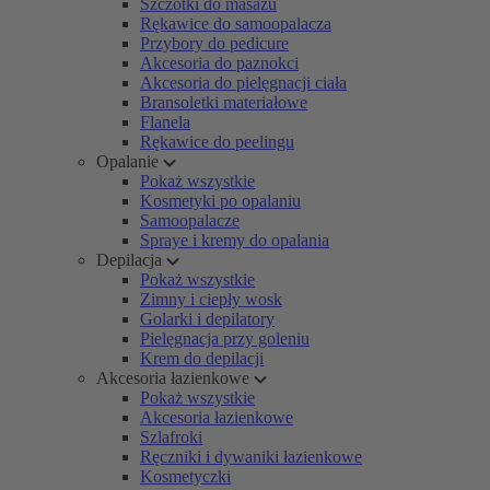
Szczotki do masażu
Rękawice do samoopalacza
Przybory do pedicure
Akcesoria do paznokci
Akcesoria do pielęgnacji ciała
Bransoletki materiałowe
Flanela
Rękawice do peelingu
Opalanie
Pokaż wszystkie
Kosmetyki po opalaniu
Samoopalacze
Spraye i kremy do opalania
Depilacja
Pokaż wszystkie
Zimny i ciepły wosk
Golarki i depilatory
Pielęgnacja przy goleniu
Krem do depilacji
Akcesoria łazienkowe
Pokaż wszystkie
Akcesoria łazienkowe
Szlafroki
Ręczniki i dywaniki łazienkowe
Kosmetyczki