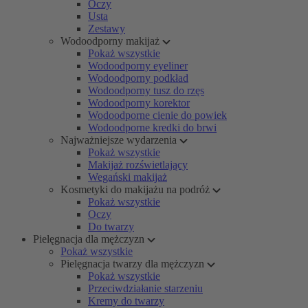
Oczy
Usta
Zestawy
Wodoodporny makijaż
Pokaż wszystkie
Wodoodporny eyeliner
Wodoodporny podkład
Wodoodporny tusz do rzęs
Wodoodporny korektor
Wodoodporne cienie do powiek
Wodoodporne kredki do brwi
Najważniejsze wydarzenia
Pokaż wszystkie
Makijaż rozświetlający
Wegański makijaż
Kosmetyki do makijażu na podróż
Pokaż wszystkie
Oczy
Do twarzy
Pielęgnacja dla mężczyzn
Pokaż wszystkie
Pielęgnacja twarzy dla mężczyzn
Pokaż wszystkie
Przeciwdziałanie starzeniu
Kremy do twarzy