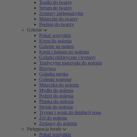
Toniki do twarzy
Serum do twarzy
Zestawy pielęgnacyjne
Maseczki do twarzy
Peeling do twarzy
Golenie
Pokaż wszystkie
Krem do golenia
Golenie na mokro
Krem i balsam po goleniu
Golarki elektryczne i trymery
Tradycyjne maszynki do golenia
Brzytwa
Golarka męska
Golenie wstępne
Miseczka do golenia
Mydło do golenia
Pędzel do golenia
Pianka do golenia
Stojak do golenia
Trymer i wosk do depilacji nosa
Żel do golenia
Zestawy do golenia
Pielęgnacja brody
Pokaż wszystkie