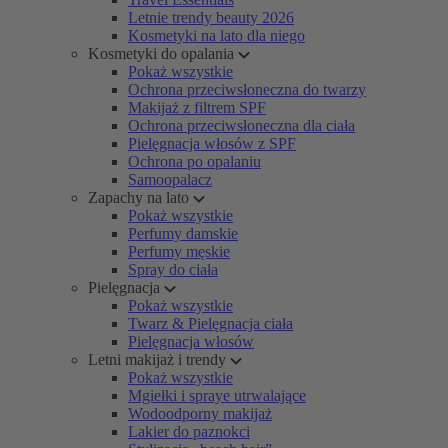
Letnie trendy beauty 2026
Kosmetyki na lato dla niego
Kosmetyki do opalania
Pokaż wszystkie
Ochrona przeciwsłoneczna do twarzy
Makijaż z filtrem SPF
Ochrona przeciwsłoneczna dla ciała
Pielęgnacja włosów z SPF
Ochrona po opalaniu
Samoopalacz
Zapachy na lato
Pokaż wszystkie
Perfumy damskie
Perfumy męskie
Spray do ciała
Pielęgnacja
Pokaż wszystkie
Twarz & Pielęgnacja ciała
Pielęgnacja włosów
Letni makijaż i trendy
Pokaż wszystkie
Mgiełki i spraye utrwalające
Wodoodporny makijaż
Lakier do paznokci