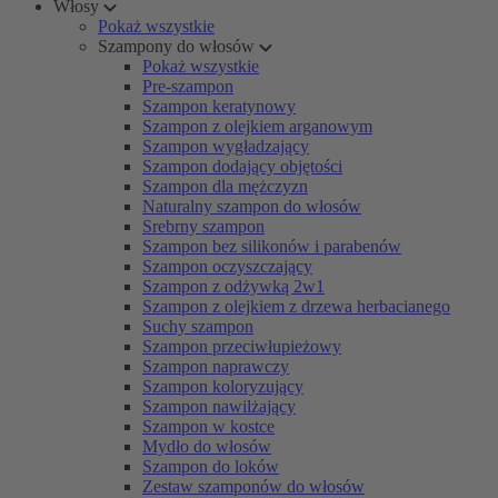
Włosy
Pokaż wszystkie
Szampony do włosów
Pokaż wszystkie
Pre-szampon
Szampon keratynowy
Szampon z olejkiem arganowym
Szampon wygładzający
Szampon dodający objętości
Szampon dla mężczyzn
Naturalny szampon do włosów
Srebrny szampon
Szampon bez silikonów i parabenów
Szampon oczyszczający
Szampon z odżywką 2w1
Szampon z olejkiem z drzewa herbacianego
Suchy szampon
Szampon przeciwłupieżowy
Szampon naprawczy
Szampon koloryzujący
Szampon nawilżający
Szampon w kostce
Mydło do włosów
Szampon do loków
Zestaw szamponów do włosów