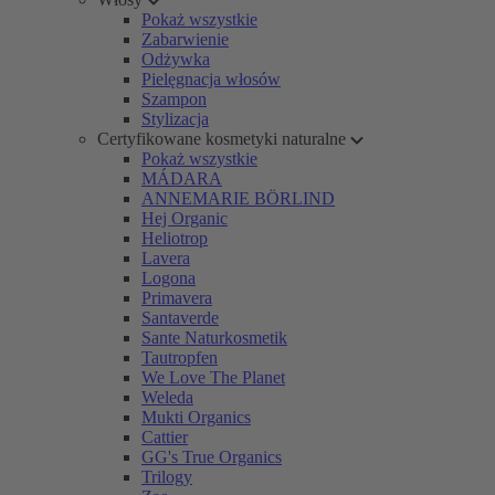
Pokaż wszystkie
Zabarwienie
Odżywka
Pielęgnacja włosów
Szampon
Stylizacja
Certyfikowane kosmetyki naturalne
Pokaż wszystkie
MÁDARA
ANNEMARIE BÖRLIND
Hej Organic
Heliotrop
Lavera
Logona
Primavera
Santaverde
Sante Naturkosmetik
Tautropfen
We Love The Planet
Weleda
Mukti Organics
Cattier
GG's True Organics
Trilogy