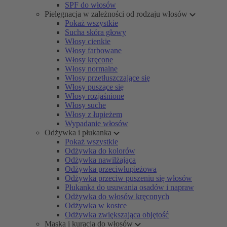
SPF do włosów
Pielęgnacja w zależności od rodzaju włosów
Pokaż wszystkie
Sucha skóra głowy
Włosy cienkie
Włosy farbowane
Włosy kręcone
Włosy normalne
Włosy przetłuszczające się
Włosy puszące się
Włosy rozjaśnione
Włosy suche
Włosy z łupieżem
Wypadanie włosów
Odżywka i płukanka
Pokaż wszystkie
Odżywka do kolorów
Odżywka nawilżająca
Odżywka przeciwłupieżowa
Odżywka przeciw puszeniu się włosów
Płukanka do usuwania osadów i napraw
Odżywka do włosów kręconych
Odżywka w kostce
Odżywka zwiększająca objętość
Maska i kuracja do włosów