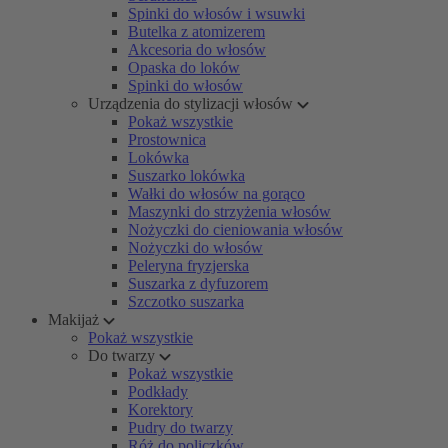
Spinki do włosów i wsuwki
Butelka z atomizerem
Akcesoria do włosów
Opaska do loków
Spinki do włosów
Urządzenia do stylizacji włosów
Pokaż wszystkie
Prostownica
Lokówka
Suszarko lokówka
Wałki do włosów na gorąco
Maszynki do strzyżenia włosów
Nożyczki do cieniowania włosów
Nożyczki do włosów
Peleryna fryzjerska
Suszarka z dyfuzorem
Szczotko suszarka
Makijaż
Pokaż wszystkie
Do twarzy
Pokaż wszystkie
Podkłady
Korektory
Pudry do twarzy
Róż do policzków