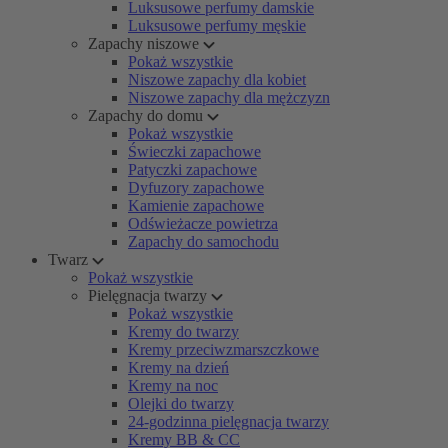
Luksusowe perfumy damskie
Luksusowe perfumy męskie
Zapachy niszowe
Pokaż wszystkie
Niszowe zapachy dla kobiet
Niszowe zapachy dla mężczyzn
Zapachy do domu
Pokaż wszystkie
Świeczki zapachowe
Patyczki zapachowe
Dyfuzory zapachowe
Kamienie zapachowe
Odświeżacze powietrza
Zapachy do samochodu
Twarz
Pokaż wszystkie
Pielęgnacja twarzy
Pokaż wszystkie
Kremy do twarzy
Kremy przeciwzmarszczkowe
Kremy na dzień
Kremy na noc
Olejki do twarzy
24-godzinna pielęgnacja twarzy
Kremy BB & CC