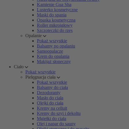
Kamienie Gua Sha
Lusterko kosmetyczne
Maski do spania
Opaska kosmetyczna
Roller mikroigłowy
Szczoteczki do rzęs
Opalanie
Pokaż wszystkie
Balsamy po opalaniu
Samoopalacze
Krem do opalania
Makijaż słoneczny
Ciało
Pokaż wszystkie
Pielęgnacja ciała
Pokaż wszystkie
Balsamy do ciała
Dezodoranty
Masło do ciała
Olejki do ciała
Kremy na celluit
Kremy do szyi i dekoltu
Mgiełki do ciała
Olej i napar do sauny
Olejki eteryczne i do masażu