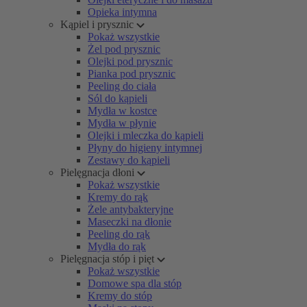
Opieka intymna
Kąpiel i prysznic
Pokaż wszystkie
Żel pod prysznic
Olejki pod prysznic
Pianka pod prysznic
Peeling do ciała
Sól do kąpieli
Mydła w kostce
Mydła w płynie
Olejki i mleczka do kąpieli
Płyny do higieny intymnej
Zestawy do kąpieli
Pielęgnacja dłoni
Pokaż wszystkie
Kremy do rąk
Żele antybakteryjne
Maseczki na dłonie
Peeling do rąk
Mydła do rąk
Pielęgnacja stóp i pięt
Pokaż wszystkie
Domowe spa dla stóp
Kremy do stóp