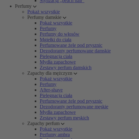
Stylizacja „beach hair”
Perfumy
Pokaż wszystkie
Perfumy damskie
Pokaż wszystkie
Perfumy
Perfumy do włosów
Mgiełki do ciała
Perfumowane żele pod prysznic
Dezodoranty perfumowane damskie
Pielęgnacja ciała
Mydła zapachowe
Zestawy perfum damskich
Zapachy dla mężczyzn
Pokaż wszystkie
Perfumy
After-shave
Pielęgnacja ciała
Perfumowane żele pod prysznic
Dezodoranty perfumowane męskie
Mydła zapachowe
Zestawy perfum męskich
Zapachy perfum
Pokaż wszystkie
Perfumy ambra