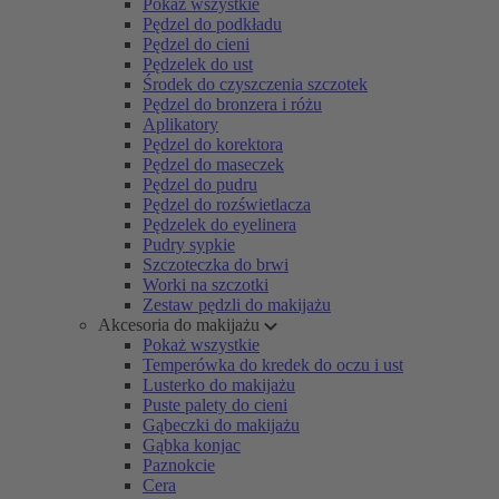
Pokaż wszystkie
Pędzel do podkładu
Pędzel do cieni
Pędzelek do ust
Środek do czyszczenia szczotek
Pędzel do bronzera i różu
Aplikatory
Pędzel do korektora
Pędzel do maseczek
Pędzel do pudru
Pędzel do rozświetlacza
Pędzelek do eyelinera
Pudry sypkie
Szczoteczka do brwi
Worki na szczotki
Zestaw pędzli do makijażu
Akcesoria do makijażu
Pokaż wszystkie
Temperówka do kredek do oczu i ust
Lusterko do makijażu
Puste palety do cieni
Gąbeczki do makijażu
Gąbka konjac
Paznokcie
Cera