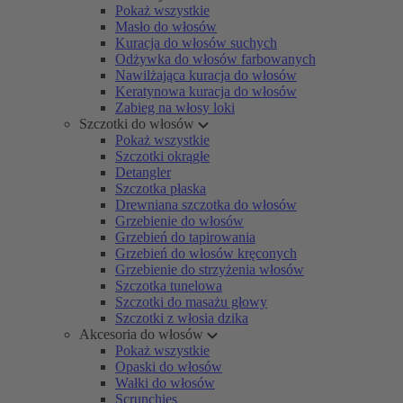
Pokaż wszystkie
Masło do włosów
Kuracja do włosów suchych
Odżywka do włosów farbowanych
Nawilżająca kuracja do włosów
Keratynowa kuracja do włosów
Zabieg na włosy loki
Szczotki do włosów
Pokaż wszystkie
Szczotki okrągłe
Detangler
Szczotka płaska
Drewniana szczotka do włosów
Grzebienie do włosów
Grzebień do tapirowania
Grzebień do włosów kręconych
Grzebienie do strzyżenia włosów
Szczotka tunelowa
Szczotki do masażu głowy
Szczotki z włosia dzika
Akcesoria do włosów
Pokaż wszystkie
Opaski do włosów
Wałki do włosów
Scrunchies