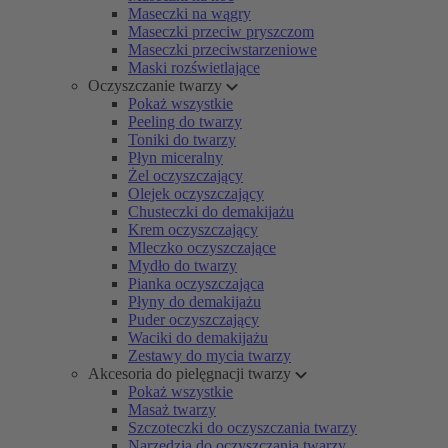
Maseczki na wągry
Maseczki przeciw pryszczom
Maseczki przeciwstarzeniowe
Maski rozświetlające
Oczyszczanie twarzy
Pokaż wszystkie
Peeling do twarzy
Toniki do twarzy
Płyn miceralny
Żel oczyszczający
Olejek oczyszczający
Chusteczki do demakijażu
Krem oczyszczający
Mleczko oczyszczające
Mydło do twarzy
Pianka oczyszczająca
Płyny do demakijażu
Puder oczyszczający
Waciki do demakijażu
Zestawy do mycia twarzy
Akcesoria do pielęgnacji twarzy
Pokaż wszystkie
Masaż twarzy
Szczoteczki do oczyszczania twarzy
Narzędzia do oczyszczania twarzy