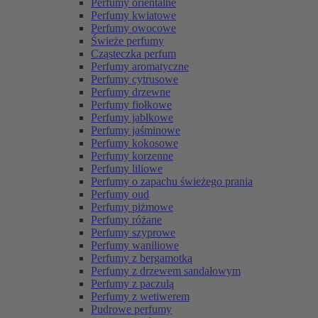
Perfumy orientalne
Perfumy kwiatowe
Perfumy owocowe
Świeże perfumy
Cząsteczka perfum
Perfumy aromatyczne
Perfumy cytrusowe
Perfumy drzewne
Perfumy fiołkowe
Perfumy jabłkowe
Perfumy jaśminowe
Perfumy kokosowe
Perfumy korzenne
Perfumy liliowe
Perfumy o zapachu świeżego prania
Perfumy oud
Perfumy piżmowe
Perfumy różane
Perfumy szyprowe
Perfumy waniliowe
Perfumy z bergamotką
Perfumy z drzewem sandałowym
Perfumy z paczulą
Perfumy z wetiwerem
Pudrowe perfumy