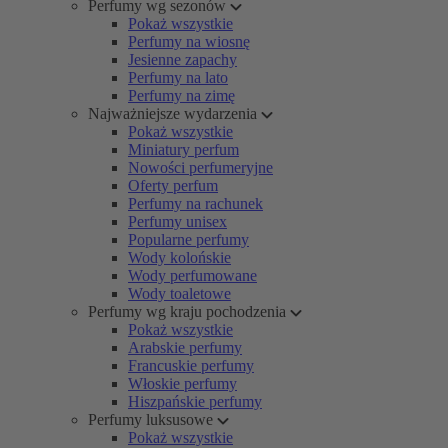
Perfumy wg sezonów
Pokaż wszystkie
Perfumy na wiosnę
Jesienne zapachy
Perfumy na lato
Perfumy na zimę
Najważniejsze wydarzenia
Pokaż wszystkie
Miniatury perfum
Nowości perfumeryjne
Oferty perfum
Perfumy na rachunek
Perfumy unisex
Popularne perfumy
Wody kolońskie
Wody perfumowane
Wody toaletowe
Perfumy wg kraju pochodzenia
Pokaż wszystkie
Arabskie perfumy
Francuskie perfumy
Włoskie perfumy
Hiszpańskie perfumy
Perfumy luksusowe
Pokaż wszystkie