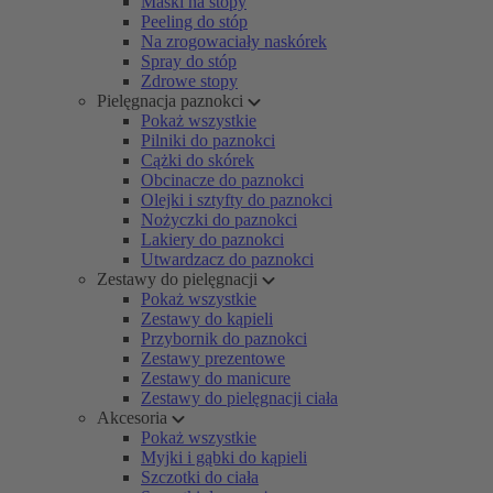
Maski na stopy
Peeling do stóp
Na zrogowaciały naskórek
Spray do stóp
Zdrowe stopy
Pielęgnacja paznokci
Pokaż wszystkie
Pilniki do paznokci
Cążki do skórek
Obcinacze do paznokci
Olejki i sztyfty do paznokci
Nożyczki do paznokci
Lakiery do paznokci
Utwardzacz do paznokci
Zestawy do pielęgnacji
Pokaż wszystkie
Zestawy do kąpieli
Przybornik do paznokci
Zestawy prezentowe
Zestawy do manicure
Zestawy do pielęgnacji ciała
Akcesoria
Pokaż wszystkie
Myjki i gąbki do kąpieli
Szczotki do ciała