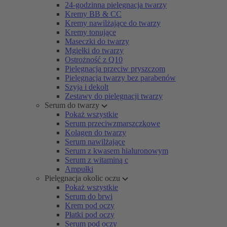
24-godzinna pielęgnacja twarzy
Kremy BB & CC
Kremy nawilżające do twarzy
Kremy tonujące
Maseczki do twarzy
Mgiełki do twarzy
Ostrożność z Q10
Pielęgnacja przeciw pryszczom
Pielęgnacja twarzy bez parabenów
Szyja i dekolt
Zestawy do pielęgnacji twarzy
Serum do twarzy
Pokaż wszystkie
Serum przeciwzmarszczkowe
Kolagen do twarzy
Serum nawilżające
Serum z kwasem hialuronowym
Serum z witaminą c
Ampułki
Pielęgnacja okolic oczu
Pokaż wszystkie
Serum do brwi
Krem pod oczy
Płatki pod oczy
Serum pod oczy