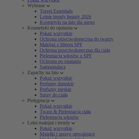
Wybrane
Travel Essentials
Letnie trendy beauty 2026
Kosmetyki na lato dla niego
Kosmetyki do opalania
Pokaż wszystkie
Ochrona przeciwsłoneczna do twarzy
Makijaż z filtrem SPF
Ochrona przeciwsłoneczna dla ciała
Pielęgnacja włosów z SPF
Ochrona po opalaniu
Samoopalacz
Zapachy na lato
Pokaż wszystkie
Perfumy damskie
Perfumy męskie
Spray do ciała
Pielęgnacja
Pokaż wszystkie
Twarz & Pielęgnacja ciała
Pielęgnacja włosów
Letni makijaż i trendy
Pokaż wszystkie
Mgiełki i spraye utrwalające