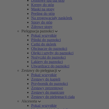
Domowe spa dla stóp
Kremy do stóp
Maski na stopy
Peeling do stóp
Na zrogowaciały naskórek
Spray do stóp
Zdrowe stopy
Pielęgnacja paznokci
Pokaż wszystkie
Pilniki do paznokci
Cążki do skórek
Obcinacze do paznokci
Olejki i sztyfty do paznokci
Nożyczki do paznokci
Lakiery do paznokci
Utwardzacz do paznokci
Zestawy do pielęgnacji
Pokaż wszystkie
Zestawy do kąpieli
Przybornik do paznokci
Zestawy prezentowe
Zestawy do manicure
Zestawy do pielęgnacji ciała
Akcesoria
Pokaż wszystkie