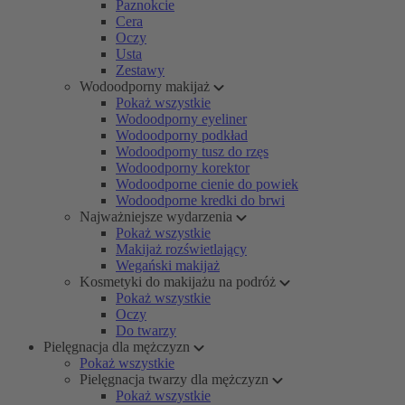
Paznokcie
Cera
Oczy
Usta
Zestawy
Wodoodporny makijaż
Pokaż wszystkie
Wodoodporny eyeliner
Wodoodporny podkład
Wodoodporny tusz do rzęs
Wodoodporny korektor
Wodoodporne cienie do powiek
Wodoodporne kredki do brwi
Najważniejsze wydarzenia
Pokaż wszystkie
Makijaż rozświetlający
Wegański makijaż
Kosmetyki do makijażu na podróż
Pokaż wszystkie
Oczy
Do twarzy
Pielęgnacja dla mężczyzn
Pokaż wszystkie
Pielęgnacja twarzy dla mężczyzn
Pokaż wszystkie