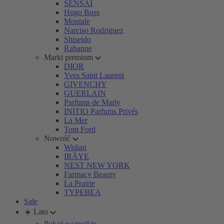
SENSAI
Hugo Boss
Montale
Narciso Rodriguez
Shiseido
Rabanne
Marki premium
DIOR
Yves Saint Laurent
GIVENCHY
GUERLAIN
Parfums de Marly
INITIO Parfums Privés
La Mer
Tom Ford
Nowość
Widian
IRÄYE
NEST NEW YORK
Farmacy Beauty
La Prairie
TYPEBEA
Sale
☀️ Lato
Pokaż wszystkie