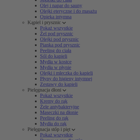
Olej i napar do sauny
Olejki eteryczne i do masażu
Opieka intymna
Kąpiel i prysznic
Pokaż wszystkie
Żel pod prysznic
Olejki pod prysznic
Pianka pod prysznic
Peeling do ciała
Sól do kąpieli
Mydła w kostce
Mydła w płynie
Olejki i mleczka do kąpieli
Płyny do higieny intymnej
Zestawy do kąpieli
Pielęgnacja dłoni
Pokaż wszystkie
Kremy do rąk
Żele antybakteryjne
Maseczki na dłonie
Peeling do rąk
Mydła do rąk
Pielęgnacja stóp i pięt
Pokaż wszystkie