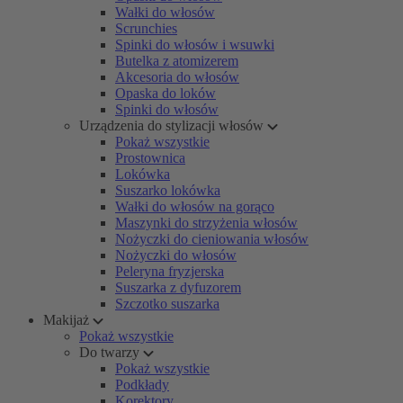
Wałki do włosów
Scrunchies
Spinki do włosów i wsuwki
Butelka z atomizerem
Akcesoria do włosów
Opaska do loków
Spinki do włosów
Urządzenia do stylizacji włosów
Pokaż wszystkie
Prostownica
Lokówka
Suszarko lokówka
Wałki do włosów na gorąco
Maszynki do strzyżenia włosów
Nożyczki do cieniowania włosów
Nożyczki do włosów
Peleryna fryzjerska
Suszarka z dyfuzorem
Szczotko suszarka
Makijaż
Pokaż wszystkie
Do twarzy
Pokaż wszystkie
Podkłady
Korektory