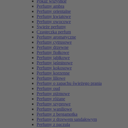
Pokaż wszystkie
Perfumy ambra
Perfumy orientalne
Perfumy kwiatowe
Perfumy owocowe
Świeże perfumy
Cząsteczka perfum
Perfumy aromatyczne
Perfumy cytrusowe
Perfumy drzewne
Perfumy fiołkowe
Perfumy jabłkowe
Perfumy jaśminowe
Perfumy kokosowe
Perfumy korzenne
Perfumy liliowe
Perfumy o zapachu świeżego prania
Perfumy oud
Perfumy piżmowe
Perfumy różane
Perfumy szyprowe
Perfumy waniliowe
Perfumy z bergamotką
Perfumy z drzewem sandałowym
Perfumy z paczulą