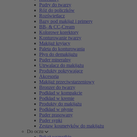
Pudry do twarzy
Róż do policzków
Rozświetlacz
Bazy pod makijaż i primery
BB- & CC-Cream
Kolorowe korektory
Konturowanie twarzy
Makijaż kryjący
Paleta do konturowania
Płyn do demakijażu
Puder mineralny
Utrwalacz do makijażu
Produkty pokrywające
Akcesoria
Makijaż przeciwstarzeniowy
Bronzer do twarzy
Podkład w kompakcie
Podkład w kremie
Produkty do makijażu
Podkład w płynie
Puder prasowany
Puder sypki
Zestaw kosmetyków do makijażu
Do oczu
Pokaż wszystkie