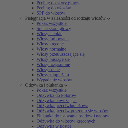
Peeling do skóry głowy
Peeling do włosów
SPF do włosów
Pielęgnacja w zależności od rodzaju włosów
Pokaż wszystkie
Sucha skóra głowy
Włosy cienkie
Włosy farbowane
Włosy kręcone
Włosy normalne
Włosy przetłuszczające się
Włosy puszące się
Włosy rozjaśnione
Włosy suche
Włosy z łupieżem
Wypadanie włosów
Odżywka i płukanka
Pokaż wszystkie
Odżywka do kolorów
Odżywka nawilżająca
Odżywka przeciwłupieżowa
Odżywka przeciw puszeniu się włosów
Płukanka do usuwania osadów i napraw
Odżywka do włosów kręconych
Odżywka w kostce