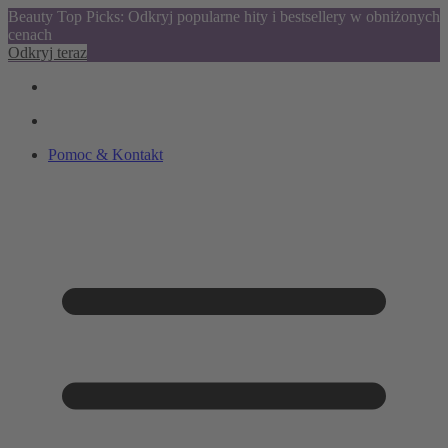
Beauty Top Picks: Odkryj popularne hity i bestsellery w obniżonych
cenach
Odkryj teraz
Pomoc & Kontakt