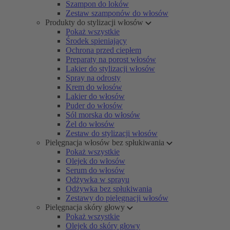
Szampon do loków
Zestaw szamponów do włosów
Produkty do stylizacji włosów
Pokaż wszystkie
Środek spieniający
Ochrona przed ciepłem
Preparaty na porost włosów
Lakier do stylizacji włosów
Spray na odrosty
Krem do włosów
Lakier do włosów
Puder do włosów
Sól morska do włosów
Żel do włosów
Zestaw do stylizacji włosów
Pielęgnacja włosów bez spłukiwania
Pokaż wszystkie
Olejek do włosów
Serum do włosów
Odżywka w sprayu
Odżywka bez spłukiwania
Zestawy do pielęgnacji włosów
Pielęgnacja skóry głowy
Pokaż wszystkie
Olejek do skóry głowy