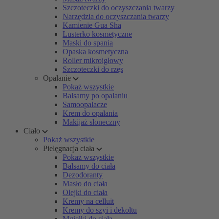
Szczoteczki do oczyszczania twarzy
Narzędzia do oczyszczania twarzy
Kamienie Gua Sha
Lusterko kosmetyczne
Maski do spania
Opaska kosmetyczna
Roller mikroigłowy
Szczoteczki do rzęs
Opalanie
Pokaż wszystkie
Balsamy po opalaniu
Samoopalacze
Krem do opalania
Makijaż słoneczny
Ciało
Pokaż wszystkie
Pielęgnacja ciała
Pokaż wszystkie
Balsamy do ciała
Dezodoranty
Masło do ciała
Olejki do ciała
Kremy na celluit
Kremy do szyi i dekoltu
Mgiełki do ciała