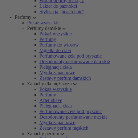
Wodoodporny makijaż
Lakier do paznokci
Stylizacja „beach hair”
Perfumy
Pokaż wszystkie
Perfumy damskie
Pokaż wszystkie
Perfumy
Perfumy do włosów
Mgiełki do ciała
Perfumowane żele pod prysznic
Dezodoranty perfumowane damskie
Pielęgnacja ciała
Mydła zapachowe
Zestawy perfum damskich
Zapachy dla mężczyzn
Pokaż wszystkie
Perfumy
After-shave
Pielęgnacja ciała
Perfumowane żele pod prysznic
Dezodoranty perfumowane męskie
Mydła zapachowe
Zestawy perfum męskich
Zapachy perfum