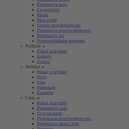
Pielęgnacja oczu
Czyszczenie
Maski
Mężczyźni
Opieka stomatologiczna
Pielęgnacja przeciwsłoneczna
Pielęgnacja ust
Przeciwdziałanie starzeniu
Perfumy
Pokaż wszystkie
Kobiety
Unisex
Makijaż
Pokaż wszystkie
Oczy
Usta
Paznokcie
Karnacja
Ciało
Pokaż wszystkie
Pielęgnacja ciała
Oczyszczanie
Pielęgnacja przeciwsłoneczna
Pielęgnacja dłoni i stóp
Panowie