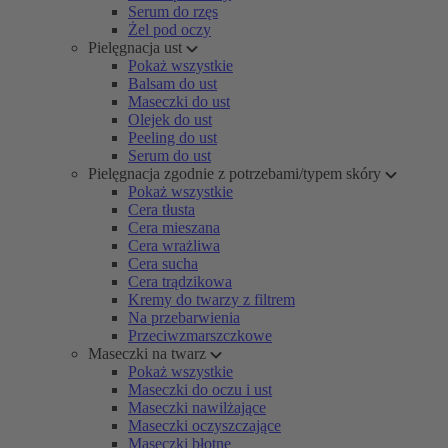
Serum do rzęs
Żel pod oczy
Pielęgnacja ust
Pokaż wszystkie
Balsam do ust
Maseczki do ust
Olejek do ust
Peeling do ust
Serum do ust
Pielęgnacja zgodnie z potrzebami/typem skóry
Pokaż wszystkie
Cera tłusta
Cera mieszana
Cera wrażliwa
Cera sucha
Cera trądzikowa
Kremy do twarzy z filtrem
Na przebarwienia
Przeciwzmarszczkowe
Maseczki na twarz
Pokaż wszystkie
Maseczki do oczu i ust
Maseczki nawilżające
Maseczki oczyszczające
Maseczki błotne