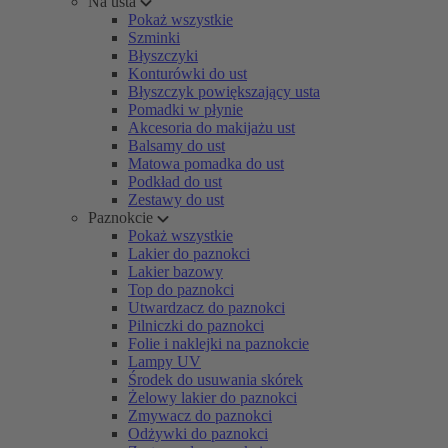
Na usta
Pokaż wszystkie
Szminki
Błyszczyki
Konturówki do ust
Błyszczyk powiększający usta
Pomadki w płynie
Akcesoria do makijażu ust
Balsamy do ust
Matowa pomadka do ust
Podkład do ust
Zestawy do ust
Paznokcie
Pokaż wszystkie
Lakier do paznokci
Lakier bazowy
Top do paznokci
Utwardzacz do paznokci
Pilniczki do paznokci
Folie i naklejki na paznokcie
Lampy UV
Środek do usuwania skórek
Żelowy lakier do paznokci
Zmywacz do paznokci
Odżywki do paznokci