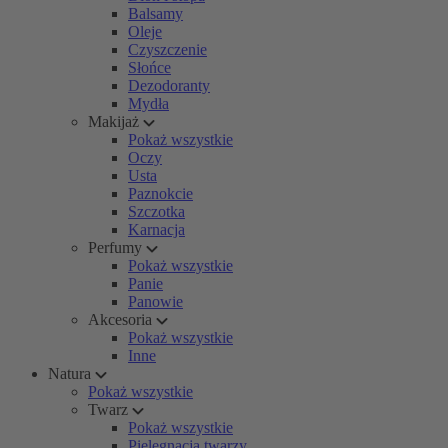
Balsamy
Oleje
Czyszczenie
Słońce
Dezodoranty
Mydła
Makijaż
Pokaż wszystkie
Oczy
Usta
Paznokcie
Szczotka
Karnacja
Perfumy
Pokaż wszystkie
Panie
Panowie
Akcesoria
Pokaż wszystkie
Inne
Natura
Pokaż wszystkie
Twarz
Pokaż wszystkie
Pielęgnacja twarzy