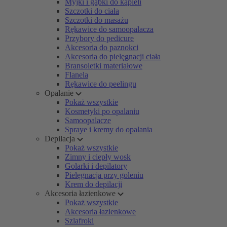
Myjki i gąbki do kąpieli
Szczotki do ciała
Szczotki do masażu
Rękawice do samoopalacza
Przybory do pedicure
Akcesoria do paznokci
Akcesoria do pielęgnacji ciała
Bransoletki materiałowe
Flanela
Rękawice do peelingu
Opalanie
Pokaż wszystkie
Kosmetyki po opalaniu
Samoopalacze
Spraye i kremy do opalania
Depilacja
Pokaż wszystkie
Zimny i ciepły wosk
Golarki i depilatory
Pielęgnacja przy goleniu
Krem do depilacji
Akcesoria łazienkowe
Pokaż wszystkie
Akcesoria łazienkowe
Szlafroki