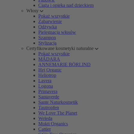
Ciąża i opieka nad dzieckiem
Włosy
Pokaż wszystkie
Zabarwienie
Odżywka
Pielęgnacja włosów
Szampon
Stylizacja
Certyfikowane kosmetyki naturalne
Pokaż wszystkie
MÁDARA
ANNEMARIE BÖRLIND
Hej Organic
Heliotrop
Lavera
Logona
Primavera
Santaverde
Sante Naturkosmetik
Tautropfen
We Love The Planet
Weleda
Mukti Organics
Cattier