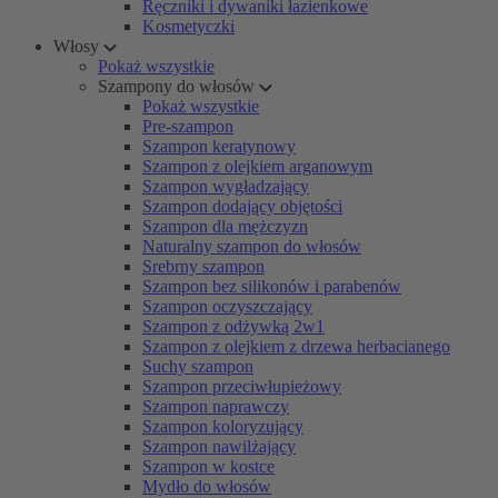
Ręczniki i dywaniki łazienkowe
Kosmetyczki
Włosy
Pokaż wszystkie
Szampony do włosów
Pokaż wszystkie
Pre-szampon
Szampon keratynowy
Szampon z olejkiem arganowym
Szampon wygładzający
Szampon dodający objętości
Szampon dla mężczyzn
Naturalny szampon do włosów
Srebrny szampon
Szampon bez silikonów i parabenów
Szampon oczyszczający
Szampon z odżywką 2w1
Szampon z olejkiem z drzewa herbacianego
Suchy szampon
Szampon przeciwłupieżowy
Szampon naprawczy
Szampon koloryzujący
Szampon nawilżający
Szampon w kostce
Mydło do włosów