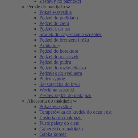
Zestawy do paznokci
Pędzle do makijażu
Pokaż wszystkie
Pędzel do podkładu
Pędzel do cieni
Pędzelek do ust
Środek do czyszczenia szczotek
Pędzel do bronzera i różu
Aplikatory
Pędzel do korektora
Pędzel do maseczek
Pędzel do pudru
Pędzel do rozświetlacza
Pędzelek do eyelinera
Pudry sypkie
Szczoteczka do brwi
Worki na szczotki
Zestaw pędzli do makijażu
Akcesoria do makijażu
Pokaż wszystkie
Temperówka do kredek do oczu i ust
Lusterko do makijażu
Puste palety do cieni
Gąbeczki do makijażu
Gąbka konjac