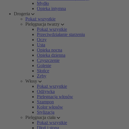
Mydło
Opieka intymna
Drogeria
Pokaż wszystkie
Pielęgnacja twarzy
Pokaż wszystkie
Przeciwdziałanie starzeniu
Oczy
Usta
Opieka nocna
Opieka dzienna
Czyszczenie
Golenie
Słońce
Zęby
Włosy
Pokaż wszystkie
Odżywka
Pielęgnacja włosów
Szampon
Kolor włosów
Stylizacja
Pielęgnacja ciała
Pokaż wszystkie
Dłoń i stopa