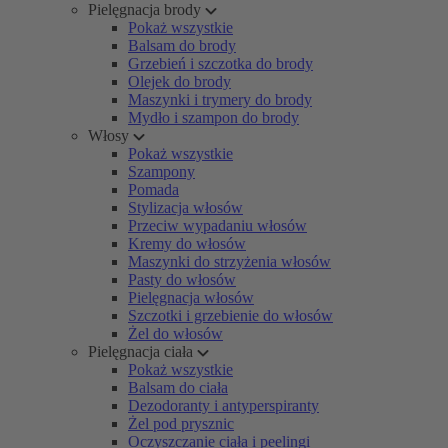
Pielęgnacja brody
Pokaż wszystkie
Balsam do brody
Grzebień i szczotka do brody
Olejek do brody
Maszynki i trymery do brody
Mydło i szampon do brody
Włosy
Pokaż wszystkie
Szampony
Pomada
Stylizacja włosów
Przeciw wypadaniu włosów
Kremy do włosów
Maszynki do strzyżenia włosów
Pasty do włosów
Pielęgnacja włosów
Szczotki i grzebienie do włosów
Żel do włosów
Pielęgnacja ciała
Pokaż wszystkie
Balsam do ciała
Dezodoranty i antyperspiranty
Żel pod prysznic
Oczyszczanie ciała i peelingi