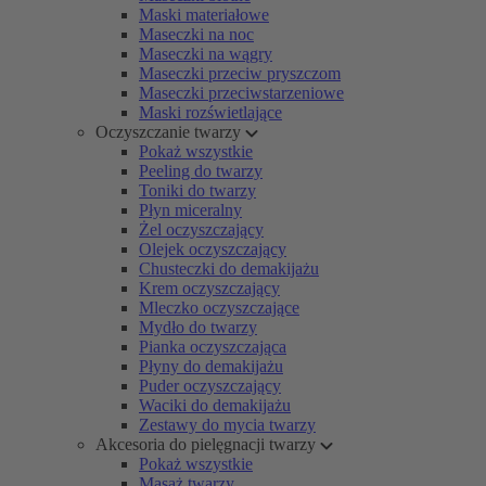
Maski materiałowe
Maseczki na noc
Maseczki na wągry
Maseczki przeciw pryszczom
Maseczki przeciwstarzeniowe
Maski rozświetlające
Oczyszczanie twarzy
Pokaż wszystkie
Peeling do twarzy
Toniki do twarzy
Płyn miceralny
Żel oczyszczający
Olejek oczyszczający
Chusteczki do demakijażu
Krem oczyszczający
Mleczko oczyszczające
Mydło do twarzy
Pianka oczyszczająca
Płyny do demakijażu
Puder oczyszczający
Waciki do demakijażu
Zestawy do mycia twarzy
Akcesoria do pielęgnacji twarzy
Pokaż wszystkie
Masaż twarzy