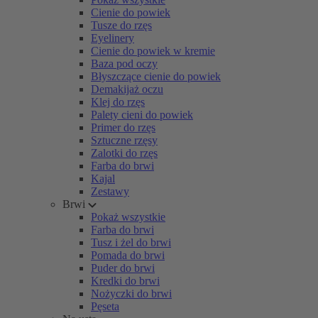
Cienie do powiek
Tusze do rzęs
Eyelinery
Cienie do powiek w kremie
Baza pod oczy
Błyszczące cienie do powiek
Demakijaż oczu
Klej do rzęs
Palety cieni do powiek
Primer do rzęs
Sztuczne rzęsy
Zalotki do rzęs
Farba do brwi
Kajal
Zestawy
Brwi
Pokaż wszystkie
Farba do brwi
Tusz i żel do brwi
Pomada do brwi
Puder do brwi
Kredki do brwi
Nożyczki do brwi
Pęseta