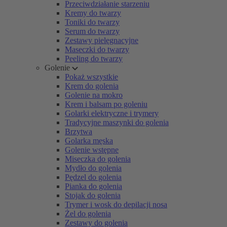
Przeciwdziałanie starzeniu
Kremy do twarzy
Toniki do twarzy
Serum do twarzy
Zestawy pielęgnacyjne
Maseczki do twarzy
Peeling do twarzy
Golenie
Pokaż wszystkie
Krem do golenia
Golenie na mokro
Krem i balsam po goleniu
Golarki elektryczne i trymery
Tradycyjne maszynki do golenia
Brzytwa
Golarka męska
Golenie wstępne
Miseczka do golenia
Mydło do golenia
Pędzel do golenia
Pianka do golenia
Stojak do golenia
Trymer i wosk do depilacji nosa
Żel do golenia
Zestawy do golenia