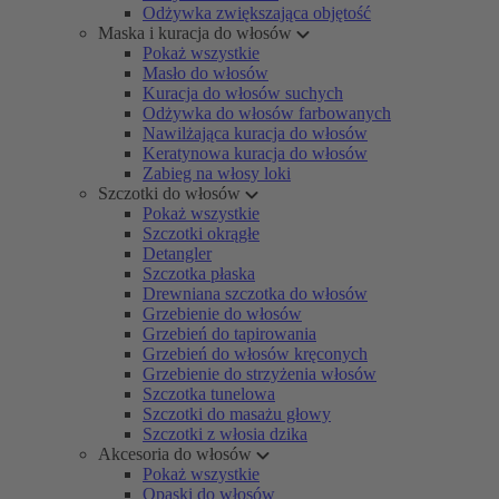
Odżywka zwiększająca objętość
Maska i kuracja do włosów
Pokaż wszystkie
Masło do włosów
Kuracja do włosów suchych
Odżywka do włosów farbowanych
Nawilżająca kuracja do włosów
Keratynowa kuracja do włosów
Zabieg na włosy loki
Szczotki do włosów
Pokaż wszystkie
Szczotki okrągłe
Detangler
Szczotka płaska
Drewniana szczotka do włosów
Grzebienie do włosów
Grzebień do tapirowania
Grzebień do włosów kręconych
Grzebienie do strzyżenia włosów
Szczotka tunelowa
Szczotki do masażu głowy
Szczotki z włosia dzika
Akcesoria do włosów
Pokaż wszystkie
Opaski do włosów