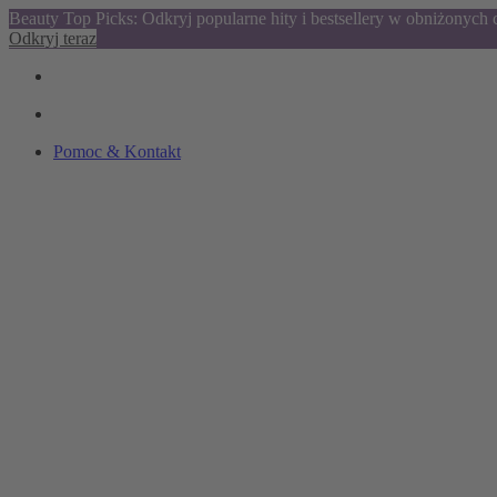
Beauty Top Picks: Odkryj popularne hity i bestsellery w obniżonych
Odkryj teraz
Pomoc & Kontakt