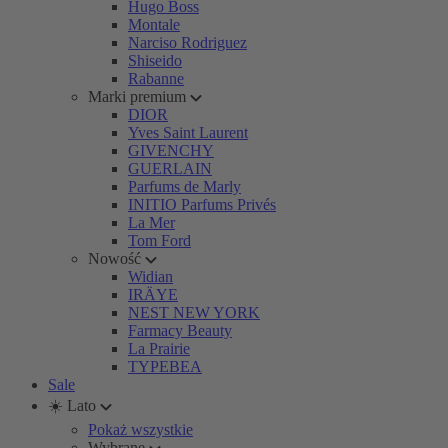
Hugo Boss
Montale
Narciso Rodriguez
Shiseido
Rabanne
Marki premium
DIOR
Yves Saint Laurent
GIVENCHY
GUERLAIN
Parfums de Marly
INITIO Parfums Privés
La Mer
Tom Ford
Nowość
Widian
IRÄYE
NEST NEW YORK
Farmacy Beauty
La Prairie
TYPEBEA
Sale
☀️ Lato
Pokaż wszystkie
Wybrane