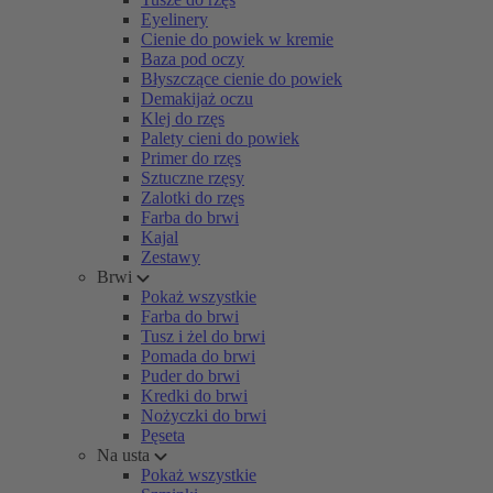
Eyelinery
Cienie do powiek w kremie
Baza pod oczy
Błyszczące cienie do powiek
Demakijaż oczu
Klej do rzęs
Palety cieni do powiek
Primer do rzęs
Sztuczne rzęsy
Zalotki do rzęs
Farba do brwi
Kajal
Zestawy
Brwi
Pokaż wszystkie
Farba do brwi
Tusz i żel do brwi
Pomada do brwi
Puder do brwi
Kredki do brwi
Nożyczki do brwi
Pęseta
Na usta
Pokaż wszystkie