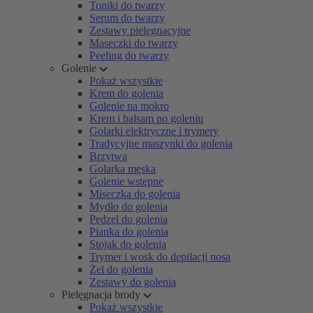
Toniki do twarzy
Serum do twarzy
Zestawy pielęgnacyjne
Maseczki do twarzy
Peeling do twarzy
Golenie
Pokaż wszystkie
Krem do golenia
Golenie na mokro
Krem i balsam po goleniu
Golarki elektryczne i trymery
Tradycyjne maszynki do golenia
Brzytwa
Golarka męska
Golenie wstępne
Miseczka do golenia
Mydło do golenia
Pędzel do golenia
Pianka do golenia
Stojak do golenia
Trymer i wosk do depilacji nosa
Żel do golenia
Zestawy do golenia
Pielęgnacja brody
Pokaż wszystkie