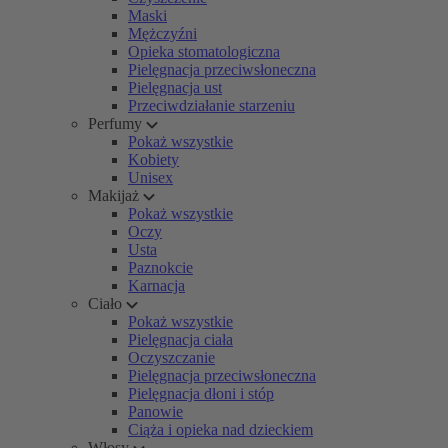
Maski
Mężczyźni
Opieka stomatologiczna
Pielęgnacja przeciwsłoneczna
Pielęgnacja ust
Przeciwdziałanie starzeniu
Perfumy
Pokaż wszystkie
Kobiety
Unisex
Makijaż
Pokaż wszystkie
Oczy
Usta
Paznokcie
Karnacja
Ciało
Pokaż wszystkie
Pielęgnacja ciała
Oczyszczanie
Pielęgnacja przeciwsłoneczna
Pielęgnacja dłoni i stóp
Panowie
Ciąża i opieka nad dzieckiem
Włosy