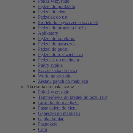
Pokaż wszystkie
Pędzel do podkładu
Pędzel do cieni
Pędzelek do ust
Środek do czyszczenia szczotek
Pędzel do bronzera i różu
Aplikatory
Pędzel do korektora
Pędzel do maseczek
Pędzel do pudru
Pędzel do rozświetlacza
Pędzelek do eyelinera
Pudry sypkie
Szczoteczka do brwi
Worki na szczotki
Zestaw pędzli do makijażu
Akcesoria do makijażu
Pokaż wszystkie
Temperówka do kredek do oczu i ust
Lusterko do makijażu
Puste palety do cieni
Gąbeczki do makijażu
Gąbka konjac
Paznokcie
Cera