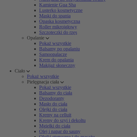
Kamienie Gua Sha
Lusterko kosmetyczne
Maski do spania
Opaska kosmetyczna
Roller mikroigłowy
Szczoteczki do rzęs
Opalanie
Pokaż wszystkie
Balsamy po opalaniu
Samoopalacze
Krem do opalania
Makijaż słoneczny
Ciało
Pokaż wszystkie
Pielęgnacja ciała
Pokaż wszystkie
Balsamy do ciała
Dezodoranty
Masło do ciała
Olejki do ciała
Kremy na celluit
Kremy do szyi i dekoltu
Mgiełki do ciała
Olej i napar do sauny
Olejki eteryczne i do masażu