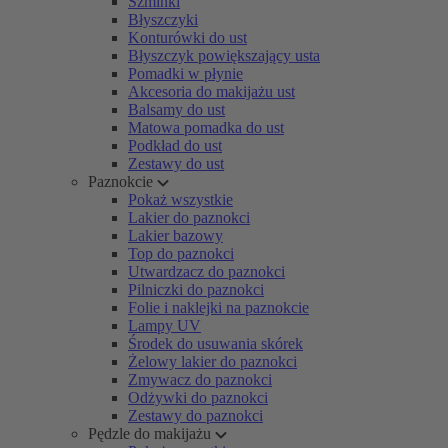
Szminki
Błyszczyki
Konturówki do ust
Błyszczyk powiększający usta
Pomadki w płynie
Akcesoria do makijażu ust
Balsamy do ust
Matowa pomadka do ust
Podkład do ust
Zestawy do ust
Paznokcie
Pokaż wszystkie
Lakier do paznokci
Lakier bazowy
Top do paznokci
Utwardzacz do paznokci
Pilniczki do paznokci
Folie i naklejki na paznokcie
Lampy UV
Środek do usuwania skórek
Żelowy lakier do paznokci
Zmywacz do paznokci
Odżywki do paznokci
Zestawy do paznokci
Pędzle do makijażu