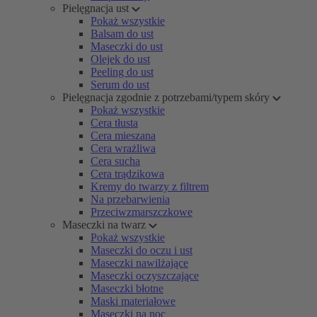
Pielęgnacja ust
Pokaż wszystkie
Balsam do ust
Maseczki do ust
Olejek do ust
Peeling do ust
Serum do ust
Pielęgnacja zgodnie z potrzebami/typem skóry
Pokaż wszystkie
Cera tłusta
Cera mieszana
Cera wrażliwa
Cera sucha
Cera trądzikowa
Kremy do twarzy z filtrem
Na przebarwienia
Przeciwzmarszczkowe
Maseczki na twarz
Pokaż wszystkie
Maseczki do oczu i ust
Maseczki nawilżające
Maseczki oczyszczające
Maseczki błotne
Maski materiałowe
Maseczki na noc