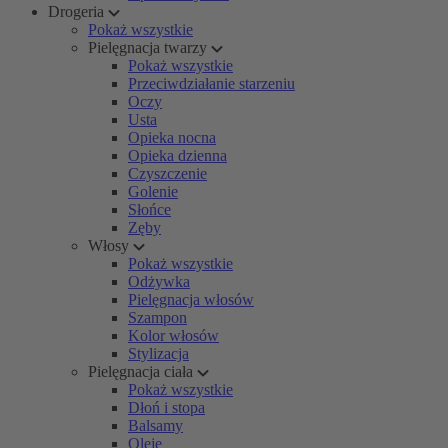
Drogeria
Pokaż wszystkie
Pielęgnacja twarzy
Pokaż wszystkie
Przeciwdziałanie starzeniu
Oczy
Usta
Opieka nocna
Opieka dzienna
Czyszczenie
Golenie
Słońce
Zęby
Włosy
Pokaż wszystkie
Odżywka
Pielęgnacja włosów
Szampon
Kolor włosów
Stylizacja
Pielęgnacja ciała
Pokaż wszystkie
Dłoń i stopa
Balsamy
Oleje