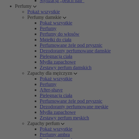
Stylizacja „beach hair”
Perfumy
Pokaż wszystkie
Perfumy damskie
Pokaż wszystkie
Perfumy
Perfumy do włosów
Mgiełki do ciała
Perfumowane żele pod prysznic
Dezodoranty perfumowane damskie
Pielęgnacja ciała
Mydła zapachowe
Zestawy perfum damskich
Zapachy dla mężczyzn
Pokaż wszystkie
Perfumy
After-shave
Pielęgnacja ciała
Perfumowane żele pod prysznic
Dezodoranty perfumowane męskie
Mydła zapachowe
Zestawy perfum męskich
Zapachy perfum
Pokaż wszystkie
Perfumy ambra