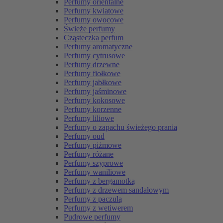
Perfumy orientalne
Perfumy kwiatowe
Perfumy owocowe
Świeże perfumy
Cząsteczka perfum
Perfumy aromatyczne
Perfumy cytrusowe
Perfumy drzewne
Perfumy fiołkowe
Perfumy jabłkowe
Perfumy jaśminowe
Perfumy kokosowe
Perfumy korzenne
Perfumy liliowe
Perfumy o zapachu świeżego prania
Perfumy oud
Perfumy piżmowe
Perfumy różane
Perfumy szyprowe
Perfumy waniliowe
Perfumy z bergamotką
Perfumy z drzewem sandałowym
Perfumy z paczulą
Perfumy z wetiwerem
Pudrowe perfumy