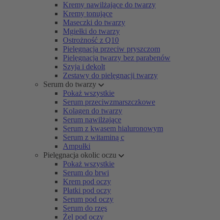
Kremy nawilżające do twarzy
Kremy tonujące
Maseczki do twarzy
Mgiełki do twarzy
Ostrożność z Q10
Pielęgnacja przeciw pryszczom
Pielęgnacja twarzy bez parabenów
Szyja i dekolt
Zestawy do pielęgnacji twarzy
Serum do twarzy
Pokaż wszystkie
Serum przeciwzmarszczkowe
Kolagen do twarzy
Serum nawilżające
Serum z kwasem hialuronowym
Serum z witaminą c
Ampułki
Pielęgnacja okolic oczu
Pokaż wszystkie
Serum do brwi
Krem pod oczy
Płatki pod oczy
Serum pod oczy
Serum do rzęs
Żel pod oczy