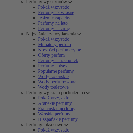
Perfumy wg sezonów
Pokaż wszystkie
Perfumy na wiosnę
Jesienne zapachy
Perfumy na lato
Perfumy na zimę
Najważniejsze wydarzenia
Pokaż wszystkie
Miniatury perfum
Nowości perfumeryjne
Oferty perfum
Perfumy na rachunek
Perfumy unisex
Popularne perfumy
Wody kolońskie
Wody perfumowane
Wody toaletowe
Perfumy wg kraju pochodzenia
Pokaż wszystkie
Arabskie perfumy
Francuskie perfumy
Włoskie perfumy
Hiszpańskie perfumy
Perfumy luksusowe
Pokaż wszystkie