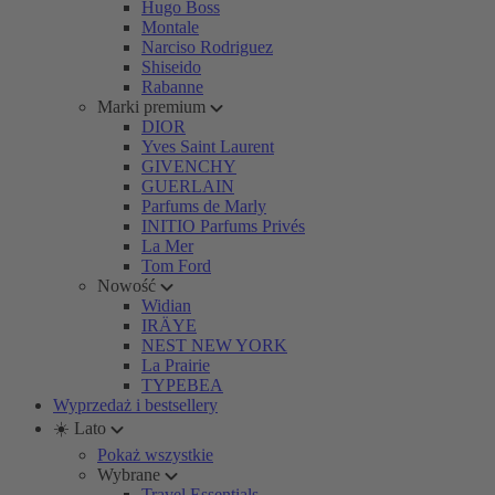
Hugo Boss
Montale
Narciso Rodriguez
Shiseido
Rabanne
Marki premium
DIOR
Yves Saint Laurent
GIVENCHY
GUERLAIN
Parfums de Marly
INITIO Parfums Privés
La Mer
Tom Ford
Nowość
Widian
IRÄYE
NEST NEW YORK
La Prairie
TYPEBEA
Wyprzedaż i bestsellery
☀️ Lato
Pokaż wszystkie
Wybrane
Travel Essentials