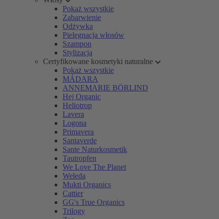
Pokaż wszystkie
Zabarwienie
Odżywka
Pielęgnacja włosów
Szampon
Stylizacja
Certyfikowane kosmetyki naturalne
Pokaż wszystkie
MÁDARA
ANNEMARIE BÖRLIND
Hej Organic
Heliotrop
Lavera
Logona
Primavera
Santaverde
Sante Naturkosmetik
Tautropfen
We Love The Planet
Weleda
Mukti Organics
Cattier
GG's True Organics
Trilogy