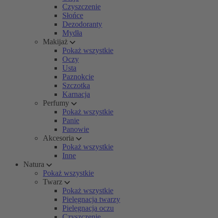
Czyszczenie
Słońce
Dezodoranty
Mydła
Makijaż
Pokaż wszystkie
Oczy
Usta
Paznokcie
Szczotka
Karnacja
Perfumy
Pokaż wszystkie
Panie
Panowie
Akcesoria
Pokaż wszystkie
Inne
Natura
Pokaż wszystkie
Twarz
Pokaż wszystkie
Pielęgnacja twarzy
Pielęgnacja oczu
Czyszczenie