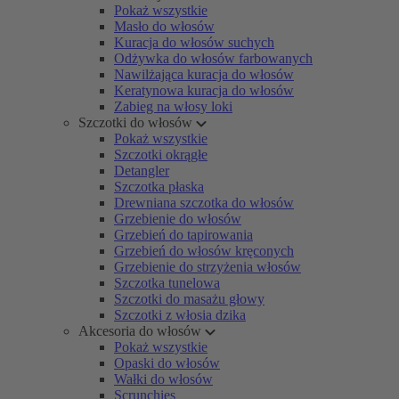
Pokaż wszystkie
Masło do włosów
Kuracja do włosów suchych
Odżywka do włosów farbowanych
Nawilżająca kuracja do włosów
Keratynowa kuracja do włosów
Zabieg na włosy loki
Szczotki do włosów
Pokaż wszystkie
Szczotki okrągłe
Detangler
Szczotka płaska
Drewniana szczotka do włosów
Grzebienie do włosów
Grzebień do tapirowania
Grzebień do włosów kręconych
Grzebienie do strzyżenia włosów
Szczotka tunelowa
Szczotki do masażu głowy
Szczotki z włosia dzika
Akcesoria do włosów
Pokaż wszystkie
Opaski do włosów
Wałki do włosów
Scrunchies