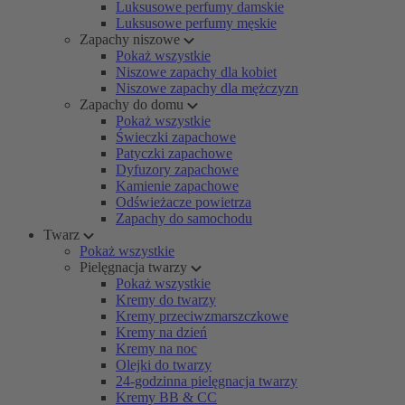
Luksusowe perfumy damskie
Luksusowe perfumy męskie
Zapachy niszowe
Pokaż wszystkie
Niszowe zapachy dla kobiet
Niszowe zapachy dla mężczyzn
Zapachy do domu
Pokaż wszystkie
Świeczki zapachowe
Patyczki zapachowe
Dyfuzory zapachowe
Kamienie zapachowe
Odświeżacze powietrza
Zapachy do samochodu
Twarz
Pokaż wszystkie
Pielęgnacja twarzy
Pokaż wszystkie
Kremy do twarzy
Kremy przeciwzmarszczkowe
Kremy na dzień
Kremy na noc
Olejki do twarzy
24-godzinna pielęgnacja twarzy
Kremy BB & CC