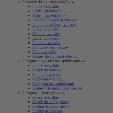
Produkty do stylizacji włosów
Pokaż wszystkie
Środek spieniający
Ochrona przed ciepłem
Preparaty na porost włosów
Lakier do stylizacji włosów
Spray na odrosty
Krem do włosów
Lakier do włosów
Puder do włosów
Sól morska do włosów
Żel do włosów
Zestaw do stylizacji włosów
Pielęgnacja włosów bez spłukiwania
Pokaż wszystkie
Olejek do włosów
Serum do włosów
Odżywka w sprayu
Odżywka bez spłukiwania
Zestawy do pielęgnacji włosów
Pielęgnacja skóry głowy
Pokaż wszystkie
Olejek do skóry głowy
Peeling do skóry głowy
Peeling do włosów