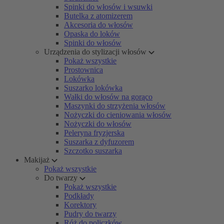
Spinki do włosów i wsuwki
Butelka z atomizerem
Akcesoria do włosów
Opaska do loków
Spinki do włosów
Urządzenia do stylizacji włosów
Pokaż wszystkie
Prostownica
Lokówka
Suszarko lokówka
Wałki do włosów na gorąco
Maszynki do strzyżenia włosów
Nożyczki do cieniowania włosów
Nożyczki do włosów
Peleryna fryzjerska
Suszarka z dyfuzorem
Szczotko suszarka
Makijaż
Pokaż wszystkie
Do twarzy
Pokaż wszystkie
Podkłady
Korektory
Pudry do twarzy
Róż do policzków