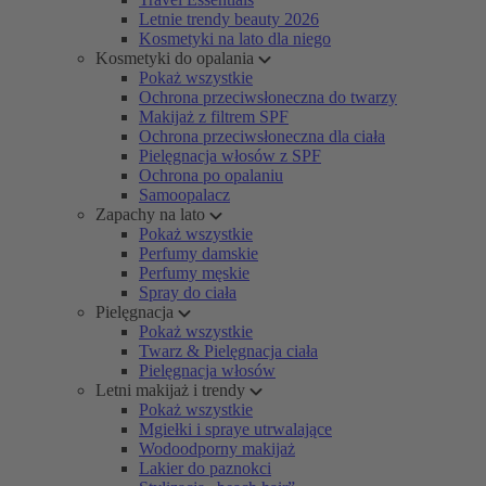
Letnie trendy beauty 2026
Kosmetyki na lato dla niego
Kosmetyki do opalania
Pokaż wszystkie
Ochrona przeciwsłoneczna do twarzy
Makijaż z filtrem SPF
Ochrona przeciwsłoneczna dla ciała
Pielęgnacja włosów z SPF
Ochrona po opalaniu
Samoopalacz
Zapachy na lato
Pokaż wszystkie
Perfumy damskie
Perfumy męskie
Spray do ciała
Pielęgnacja
Pokaż wszystkie
Twarz & Pielęgnacja ciała
Pielęgnacja włosów
Letni makijaż i trendy
Pokaż wszystkie
Mgiełki i spraye utrwalające
Wodoodporny makijaż
Lakier do paznokci