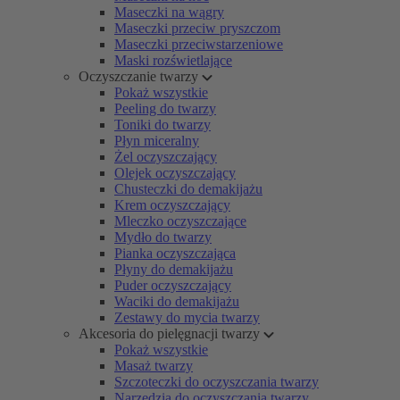
Maseczki na wągry
Maseczki przeciw pryszczom
Maseczki przeciwstarzeniowe
Maski rozświetlające
Oczyszczanie twarzy
Pokaż wszystkie
Peeling do twarzy
Toniki do twarzy
Płyn miceralny
Żel oczyszczający
Olejek oczyszczający
Chusteczki do demakijażu
Krem oczyszczający
Mleczko oczyszczające
Mydło do twarzy
Pianka oczyszczająca
Płyny do demakijażu
Puder oczyszczający
Waciki do demakijażu
Zestawy do mycia twarzy
Akcesoria do pielęgnacji twarzy
Pokaż wszystkie
Masaż twarzy
Szczoteczki do oczyszczania twarzy
Narzędzia do oczyszczania twarzy