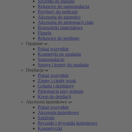
Szczotki do masażu
Rękawice do samoopalacza
Przybory do pedicure
Akcesoria do paznokci
Akcesoria do pielęgnacji ciała
Bransoletki materiałowe
Flanela
Rękawice do peelingu
Opalanie
Pokaż wszystkie
Kosmetyki po opalaniu
Samoopalacze
Spraye i kremy do opalania
Depilacja
Pokaż wszystkie
Zimny i ciepły wosk
Golarki i depilatory
Pielęgnacja przy goleniu
Krem do depilacji
Akcesoria łazienkowe
Pokaż wszystkie
Akcesoria łazienkowe
Szlafroki
Ręczniki i dywaniki łazienkowe
Kosmetyczki