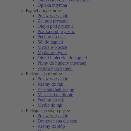
Opieka intymna
Kąpiel i prysznic
Pokaż wszystkie
Żel pod prysznic
Olejki pod prysznic
Pianka pod prysznic
Peeling do ciała
Sól do kąpieli
Mydła w kostce
Mydła w płynie
Olejki i mleczka do kąpieli
Płyny do higieny intymnej
Zestawy do kąpieli
Pielęgnacja dłoni
Pokaż wszystkie
Kremy do rąk
Żele antybakteryjne
Maseczki na dłonie
Peeling do rąk
Mydła do rąk
Pielęgnacja stóp i pięt
Pokaż wszystkie
Domowe spa dla stóp
Kremy do stóp