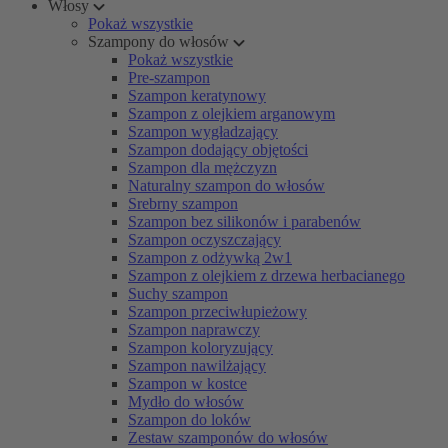
Włosy
Pokaż wszystkie
Szampony do włosów
Pokaż wszystkie
Pre-szampon
Szampon keratynowy
Szampon z olejkiem arganowym
Szampon wygładzający
Szampon dodający objętości
Szampon dla mężczyzn
Naturalny szampon do włosów
Srebrny szampon
Szampon bez silikonów i parabenów
Szampon oczyszczający
Szampon z odżywką 2w1
Szampon z olejkiem z drzewa herbacianego
Suchy szampon
Szampon przeciwłupieżowy
Szampon naprawczy
Szampon koloryzujący
Szampon nawilżający
Szampon w kostce
Mydło do włosów
Szampon do loków
Zestaw szamponów do włosów