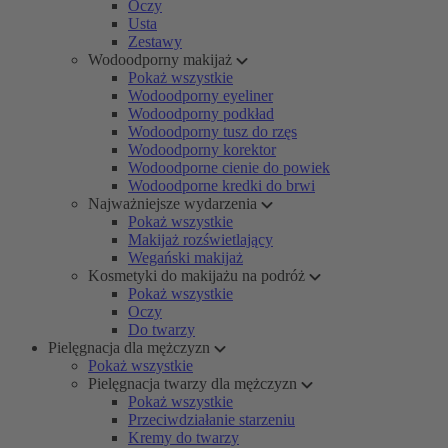
Oczy
Usta
Zestawy
Wodoodporny makijaż
Pokaż wszystkie
Wodoodporny eyeliner
Wodoodporny podkład
Wodoodporny tusz do rzęs
Wodoodporny korektor
Wodoodporne cienie do powiek
Wodoodporne kredki do brwi
Najważniejsze wydarzenia
Pokaż wszystkie
Makijaż rozświetlający
Wegański makijaż
Kosmetyki do makijażu na podróż
Pokaż wszystkie
Oczy
Do twarzy
Pielęgnacja dla mężczyzn
Pokaż wszystkie
Pielęgnacja twarzy dla mężczyzn
Pokaż wszystkie
Przeciwdziałanie starzeniu
Kremy do twarzy