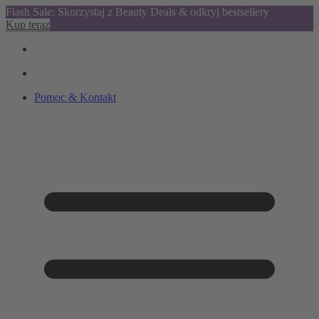
Flash Sale: Skorzystaj z Beauty Deals & odkryj bestsellery
Kup teraz
Pomoc & Kontakt