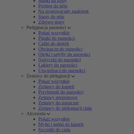
Maski na stopy
Peeling do stóp
Na zrogowaciały naskórek
Spray do stóp
Zdrowe stopy
Pielęgnacja paznokci
Pokaż wszystkie
Pilniki do paznokci
Cążki do skórek
Obcinacze do paznokci
Olejki i sztyfty do paznokci
Nożyczki do paznokci
Lakiery do paznokci
Utwardzacz do paznokci
Zestawy do pielęgnacji
Pokaż wszystkie
Zestawy do kąpieli
Przybornik do paznokci
Zestawy prezentowe
Zestawy do manicure
Zestawy do pielęgnacji ciała
Akcesoria
Pokaż wszystkie
Myjki i gąbki do kąpieli
Szczotki do ciała