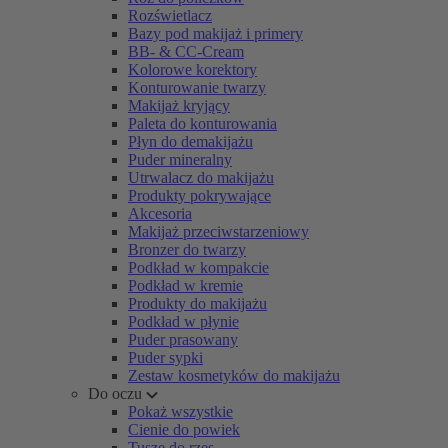
Rozświetlacz
Bazy pod makijaż i primery
BB- & CC-Cream
Kolorowe korektory
Konturowanie twarzy
Makijaż kryjący
Paleta do konturowania
Płyn do demakijażu
Puder mineralny
Utrwalacz do makijażu
Produkty pokrywające
Akcesoria
Makijaż przeciwstarzeniowy
Bronzer do twarzy
Podkład w kompakcie
Podkład w kremie
Produkty do makijażu
Podkład w płynie
Puder prasowany
Puder sypki
Zestaw kosmetyków do makijażu
Do oczu
Pokaż wszystkie
Cienie do powiek
Tusze do rzęs