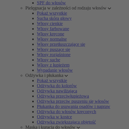
SPF do włosów
Pielęgnacja w zależności od rodzaju włosów
Pokaż wszystkie
Sucha skóra głowy
Włosy cienkie
Włosy farbowane
Włosy kręcone
Włosy normalne
Włosy przetłuszczające się
Włosy puszące się
Włosy rozjaśnione
Włosy suche
Włosy z łupieżem
Wypadanie włosów
Odżywka i płukanka
Pokaż wszystkie
Odżywka do kolorów
Odżywka nawilżająca
Odżywka przeciwłupieżowa
Odżywka przeciw puszeniu się włosów
Płukanka do usuwania osadów i napraw
Odżywka do włosów kręconych
Odżywka w kostce
Odżywka zwiększająca objętość
Maska i kuracja do włosów