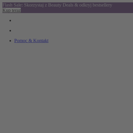
Flash Sale: Skorzystaj z Beauty Deals & odkryj bestsellery
Kup teraz
Pomoc & Kontakt