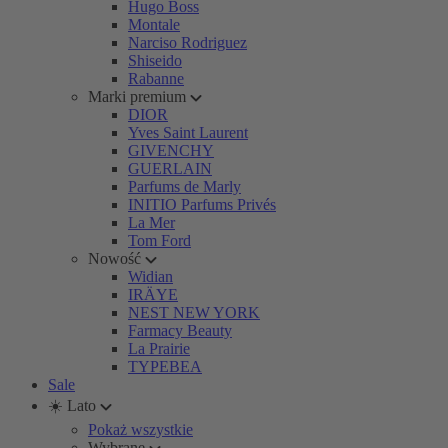
Hugo Boss
Montale
Narciso Rodriguez
Shiseido
Rabanne
Marki premium
DIOR
Yves Saint Laurent
GIVENCHY
GUERLAIN
Parfums de Marly
INITIO Parfums Privés
La Mer
Tom Ford
Nowość
Widian
IRÄYE
NEST NEW YORK
Farmacy Beauty
La Prairie
TYPEBEA
Sale
☀️ Lato
Pokaż wszystkie
Wybrane