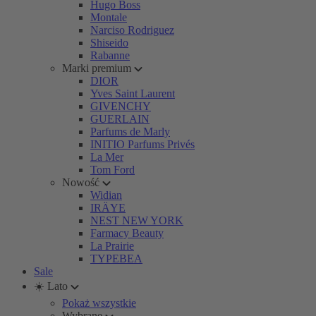
Hugo Boss
Montale
Narciso Rodriguez
Shiseido
Rabanne
Marki premium
DIOR
Yves Saint Laurent
GIVENCHY
GUERLAIN
Parfums de Marly
INITIO Parfums Privés
La Mer
Tom Ford
Nowość
Widian
IRÄYE
NEST NEW YORK
Farmacy Beauty
La Prairie
TYPEBEA
Sale
☀️ Lato
Pokaż wszystkie
Wybrane