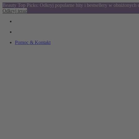
Beauty Top Picks: Odkryj popularne hity i bestsellery w obniżonych
Odkryj teraz
Pomoc & Kontakt