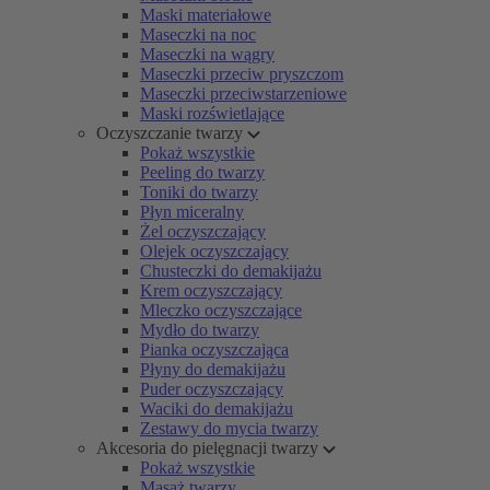
Maski materiałowe
Maseczki na noc
Maseczki na wągry
Maseczki przeciw pryszczom
Maseczki przeciwstarzeniowe
Maski rozświetlające
Oczyszczanie twarzy
Pokaż wszystkie
Peeling do twarzy
Toniki do twarzy
Płyn miceralny
Żel oczyszczający
Olejek oczyszczający
Chusteczki do demakijażu
Krem oczyszczający
Mleczko oczyszczające
Mydło do twarzy
Pianka oczyszczająca
Płyny do demakijażu
Puder oczyszczający
Waciki do demakijażu
Zestawy do mycia twarzy
Akcesoria do pielęgnacji twarzy
Pokaż wszystkie
Masaż twarzy