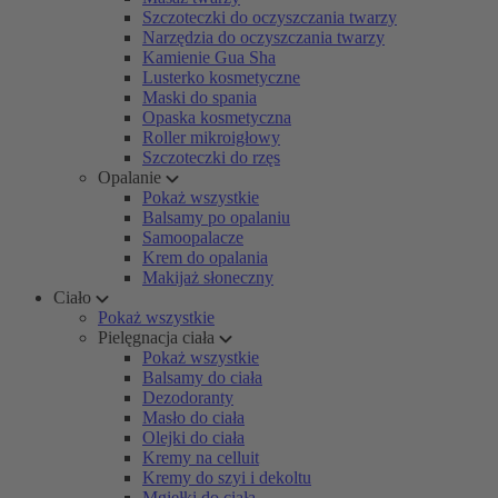
Szczoteczki do oczyszczania twarzy
Narzędzia do oczyszczania twarzy
Kamienie Gua Sha
Lusterko kosmetyczne
Maski do spania
Opaska kosmetyczna
Roller mikroigłowy
Szczoteczki do rzęs
Opalanie
Pokaż wszystkie
Balsamy po opalaniu
Samoopalacze
Krem do opalania
Makijaż słoneczny
Ciało
Pokaż wszystkie
Pielęgnacja ciała
Pokaż wszystkie
Balsamy do ciała
Dezodoranty
Masło do ciała
Olejki do ciała
Kremy na celluit
Kremy do szyi i dekoltu
Mgiełki do ciała