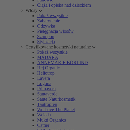
Ciąża i opieka nad dzieckiem
Włosy
Pokaż wszystkie
Zabarwienie
Odżywka
Pielęgnacja włosów
Szampon
Stylizacja
Certyfikowane kosmetyki naturalne
Pokaż wszystkie
MÁDARA
ANNEMARIE BÖRLIND
Hej Organic
Heliotrop
Lavera
Logona
Primavera
Santaverde
Sante Naturkosmetik
Tautropfen
We Love The Planet
Weleda
Mukti Organics
Cattier