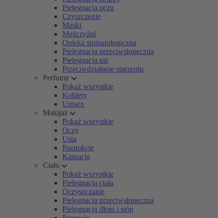
Pielęgnacja oczu
Czyszczenie
Maski
Mężczyźni
Opieka stomatologiczna
Pielęgnacja przeciwsłoneczna
Pielęgnacja ust
Przeciwdziałanie starzeniu
Perfumy
Pokaż wszystkie
Kobiety
Unisex
Makijaż
Pokaż wszystkie
Oczy
Usta
Paznokcie
Karnacja
Ciało
Pokaż wszystkie
Pielęgnacja ciała
Oczyszczanie
Pielęgnacja przeciwsłoneczna
Pielęgnacja dłoni i stóp
Panowie