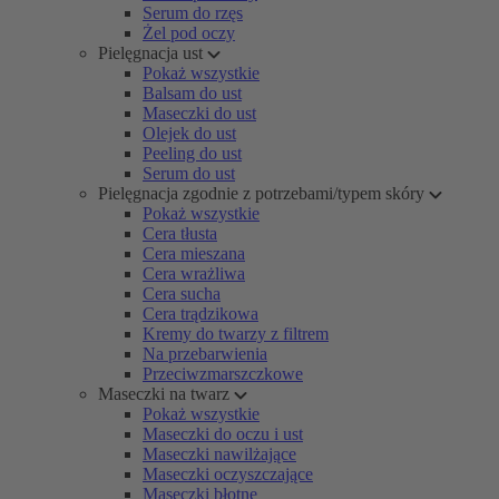
Serum do rzęs
Żel pod oczy
Pielęgnacja ust
Pokaż wszystkie
Balsam do ust
Maseczki do ust
Olejek do ust
Peeling do ust
Serum do ust
Pielęgnacja zgodnie z potrzebami/typem skóry
Pokaż wszystkie
Cera tłusta
Cera mieszana
Cera wrażliwa
Cera sucha
Cera trądzikowa
Kremy do twarzy z filtrem
Na przebarwienia
Przeciwzmarszczkowe
Maseczki na twarz
Pokaż wszystkie
Maseczki do oczu i ust
Maseczki nawilżające
Maseczki oczyszczające
Maseczki błotne