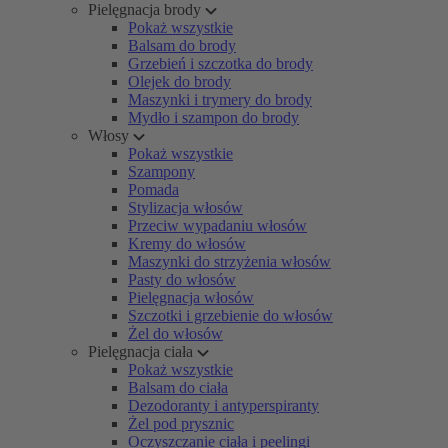
Pielęgnacja brody
Pokaż wszystkie
Balsam do brody
Grzebień i szczotka do brody
Olejek do brody
Maszynki i trymery do brody
Mydło i szampon do brody
Włosy
Pokaż wszystkie
Szampony
Pomada
Stylizacja włosów
Przeciw wypadaniu włosów
Kremy do włosów
Maszynki do strzyżenia włosów
Pasty do włosów
Pielęgnacja włosów
Szczotki i grzebienie do włosów
Żel do włosów
Pielęgnacja ciała
Pokaż wszystkie
Balsam do ciała
Dezodoranty i antyperspiranty
Żel pod prysznic
Oczyszczanie ciała i peelingi