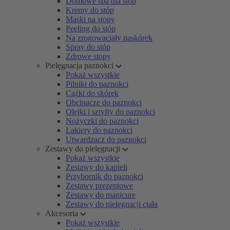
Domowe spa dla stóp
Kremy do stóp
Maski na stopy
Peeling do stóp
Na zrogowaciały naskórek
Spray do stóp
Zdrowe stopy
Pielęgnacja paznokci
Pokaż wszystkie
Pilniki do paznokci
Cążki do skórek
Obcinacze do paznokci
Olejki i sztyfty do paznokci
Nożyczki do paznokci
Lakiery do paznokci
Utwardzacz do paznokci
Zestawy do pielęgnacji
Pokaż wszystkie
Zestawy do kąpieli
Przybornik do paznokci
Zestawy prezentowe
Zestawy do manicure
Zestawy do pielęgnacji ciała
Akcesoria
Pokaż wszystkie