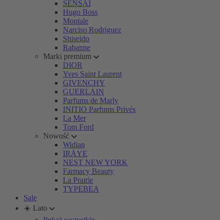
SENSAI
Hugo Boss
Montale
Narciso Rodriguez
Shiseido
Rabanne
Marki premium
DIOR
Yves Saint Laurent
GIVENCHY
GUERLAIN
Parfums de Marly
INITIO Parfums Privés
La Mer
Tom Ford
Nowość
Widian
IRÄYE
NEST NEW YORK
Farmacy Beauty
La Prairie
TYPEBEA
Sale
☀️ Lato
Pokaż wszystkie