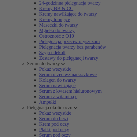
24-godzinna pielęgnacja twarzy
Kremy BB & CC
Kremy nawilżające do twarzy
Kremy tonujące
Maseczki do twarzy
Mgiełki do twarzy
Ostrożność z Q10
Pielęgnacja przeciw pryszczom
Pielęgnacja twarzy bez parabenów
Szyja i dekolt
Zestawy do pielęgnacji twarzy
Serum do twarzy
Pokaż wszystkie
Serum przeciwzmarszczkowe
Kolagen do twarzy
Serum nawilżające
Serum z kwasem hialuronowym
Serum z witaminą c
Ampułki
Pielęgnacja okolic oczu
Pokaż wszystkie
Serum do brwi
Krem pod oczy
Płatki pod oczy
Serum pod oczy