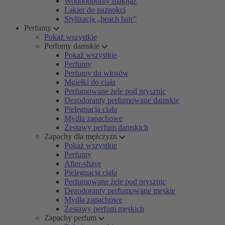
Wodoodporny makijaż
Lakier do paznokci
Stylizacja „beach hair”
Perfumy
Pokaż wszystkie
Perfumy damskie
Pokaż wszystkie
Perfumy
Perfumy do włosów
Mgiełki do ciała
Perfumowane żele pod prysznic
Dezodoranty perfumowane damskie
Pielęgnacja ciała
Mydła zapachowe
Zestawy perfum damskich
Zapachy dla mężczyzn
Pokaż wszystkie
Perfumy
After-shave
Pielęgnacja ciała
Perfumowane żele pod prysznic
Dezodoranty perfumowane męskie
Mydła zapachowe
Zestawy perfum męskich
Zapachy perfum