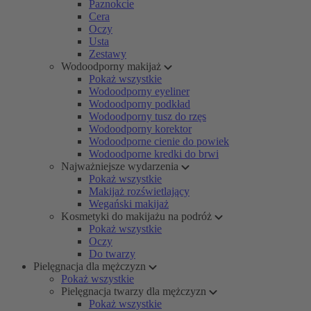
Paznokcie
Cera
Oczy
Usta
Zestawy
Wodoodporny makijaż
Pokaż wszystkie
Wodoodporny eyeliner
Wodoodporny podkład
Wodoodporny tusz do rzęs
Wodoodporny korektor
Wodoodporne cienie do powiek
Wodoodporne kredki do brwi
Najważniejsze wydarzenia
Pokaż wszystkie
Makijaż rozświetlający
Wegański makijaż
Kosmetyki do makijażu na podróż
Pokaż wszystkie
Oczy
Do twarzy
Pielęgnacja dla mężczyzn
Pokaż wszystkie
Pielęgnacja twarzy dla mężczyzn
Pokaż wszystkie