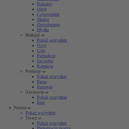
Balsamy
Oleje
Czyszczenie
Słońce
Dezodoranty
Mydła
Makijaż
Pokaż wszystkie
Oczy
Usta
Paznokcie
Szczotka
Karnacja
Perfumy
Pokaż wszystkie
Panie
Panowie
Akcesoria
Pokaż wszystkie
Inne
Natura
Pokaż wszystkie
Twarz
Pokaż wszystkie
Pielęgnacja twarzy