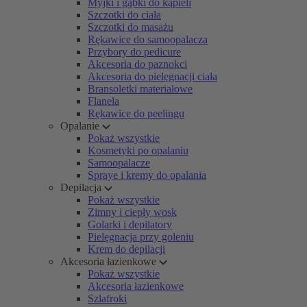
Myjki i gąbki do kąpieli
Szczotki do ciała
Szczotki do masażu
Rękawice do samoopalacza
Przybory do pedicure
Akcesoria do paznokci
Akcesoria do pielęgnacji ciała
Bransoletki materiałowe
Flanela
Rękawice do peelingu
Opalanie
Pokaż wszystkie
Kosmetyki po opalaniu
Samoopalacze
Spraye i kremy do opalania
Depilacja
Pokaż wszystkie
Zimny i ciepły wosk
Golarki i depilatory
Pielęgnacja przy goleniu
Krem do depilacji
Akcesoria łazienkowe
Pokaż wszystkie
Akcesoria łazienkowe
Szlafroki