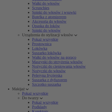
Wałki do włosów
Scrunchies
Spinki do włosów i wsuwki
Butelka z atomizerem
Akcesoria do włosów
Opaska do loków
Spinki do włosów
Urządzenia do stylizacji włosów
Pokaż wszystkie
Prostownica
Lokówka
Suszarko lokówka
Wałki do włosów na gorąco
Maszynki do strzyżenia włosów
Nożyczki do cieniowania włosów
Nożyczki do włosów
Peleryna fryzjerska
Suszarka z dyfuzorem
Szczotko suszarka
Makijaż
Pokaż wszystkie
Do twarzy
Pokaż wszystkie
Podkłady
Korektory