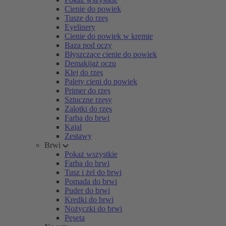
Cienie do powiek
Tusze do rzęs
Eyelinery
Cienie do powiek w kremie
Baza pod oczy
Błyszczące cienie do powiek
Demakijaż oczu
Klej do rzęs
Palety cieni do powiek
Primer do rzęs
Sztuczne rzęsy
Zalotki do rzęs
Farba do brwi
Kajal
Zestawy
Brwi
Pokaż wszystkie
Farba do brwi
Tusz i żel do brwi
Pomada do brwi
Puder do brwi
Kredki do brwi
Nożyczki do brwi
Pęseta