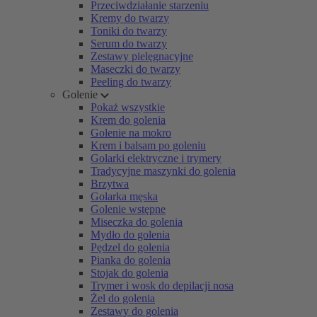
Przeciwdziałanie starzeniu
Kremy do twarzy
Toniki do twarzy
Serum do twarzy
Zestawy pielęgnacyjne
Maseczki do twarzy
Peeling do twarzy
Golenie
Pokaż wszystkie
Krem do golenia
Golenie na mokro
Krem i balsam po goleniu
Golarki elektryczne i trymery
Tradycyjne maszynki do golenia
Brzytwa
Golarka męska
Golenie wstępne
Miseczka do golenia
Mydło do golenia
Pędzel do golenia
Pianka do golenia
Stojak do golenia
Trymer i wosk do depilacji nosa
Żel do golenia
Zestawy do golenia