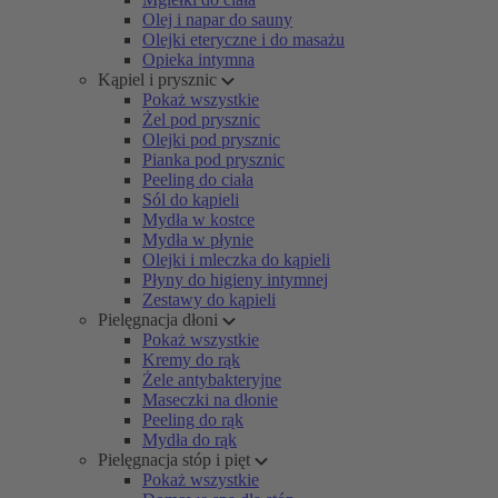
Olej i napar do sauny
Olejki eteryczne i do masażu
Opieka intymna
Kąpiel i prysznic
Pokaż wszystkie
Żel pod prysznic
Olejki pod prysznic
Pianka pod prysznic
Peeling do ciała
Sól do kąpieli
Mydła w kostce
Mydła w płynie
Olejki i mleczka do kąpieli
Płyny do higieny intymnej
Zestawy do kąpieli
Pielęgnacja dłoni
Pokaż wszystkie
Kremy do rąk
Żele antybakteryjne
Maseczki na dłonie
Peeling do rąk
Mydła do rąk
Pielęgnacja stóp i pięt
Pokaż wszystkie