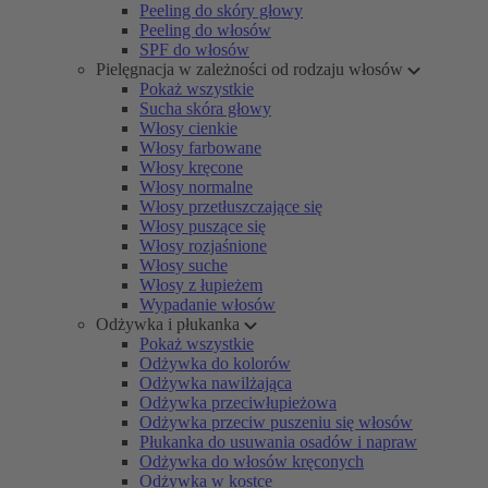
Peeling do skóry głowy
Peeling do włosów
SPF do włosów
Pielęgnacja w zależności od rodzaju włosów
Pokaż wszystkie
Sucha skóra głowy
Włosy cienkie
Włosy farbowane
Włosy kręcone
Włosy normalne
Włosy przetłuszczające się
Włosy puszące się
Włosy rozjaśnione
Włosy suche
Włosy z łupieżem
Wypadanie włosów
Odżywka i płukanka
Pokaż wszystkie
Odżywka do kolorów
Odżywka nawilżająca
Odżywka przeciwłupieżowa
Odżywka przeciw puszeniu się włosów
Płukanka do usuwania osadów i napraw
Odżywka do włosów kręconych
Odżywka w kostce