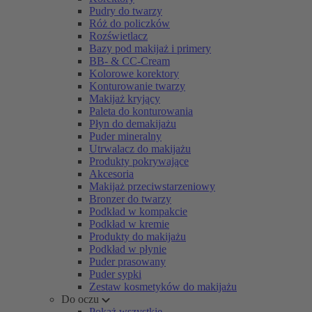
Pudry do twarzy
Róż do policzków
Rozświetlacz
Bazy pod makijaż i primery
BB- & CC-Cream
Kolorowe korektory
Konturowanie twarzy
Makijaż kryjący
Paleta do konturowania
Płyn do demakijażu
Puder mineralny
Utrwalacz do makijażu
Produkty pokrywające
Akcesoria
Makijaż przeciwstarzeniowy
Bronzer do twarzy
Podkład w kompakcie
Podkład w kremie
Produkty do makijażu
Podkład w płynie
Puder prasowany
Puder sypki
Zestaw kosmetyków do makijażu
Do oczu
Pokaż wszystkie