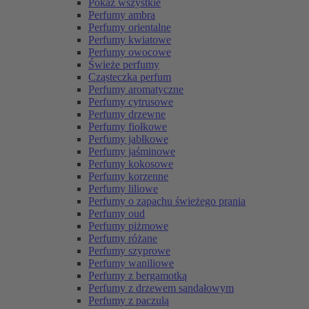
Pokaż wszystkie
Perfumy ambra
Perfumy orientalne
Perfumy kwiatowe
Perfumy owocowe
Świeże perfumy
Cząsteczka perfum
Perfumy aromatyczne
Perfumy cytrusowe
Perfumy drzewne
Perfumy fiołkowe
Perfumy jabłkowe
Perfumy jaśminowe
Perfumy kokosowe
Perfumy korzenne
Perfumy liliowe
Perfumy o zapachu świeżego prania
Perfumy oud
Perfumy piżmowe
Perfumy różane
Perfumy szyprowe
Perfumy waniliowe
Perfumy z bergamotką
Perfumy z drzewem sandałowym
Perfumy z paczulą