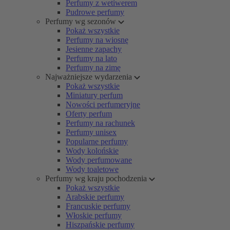
Perfumy z wetiwerem
Pudrowe perfumy
Perfumy wg sezonów
Pokaż wszystkie
Perfumy na wiosnę
Jesienne zapachy
Perfumy na lato
Perfumy na zimę
Najważniejsze wydarzenia
Pokaż wszystkie
Miniatury perfum
Nowości perfumeryjne
Oferty perfum
Perfumy na rachunek
Perfumy unisex
Popularne perfumy
Wody kolońskie
Wody perfumowane
Wody toaletowe
Perfumy wg kraju pochodzenia
Pokaż wszystkie
Arabskie perfumy
Francuskie perfumy
Włoskie perfumy
Hiszpańskie perfumy