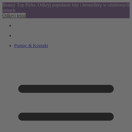
Beauty Top Picks: Odkryj popularne hity i bestsellery w obniżonych
cenach
Odkryj teraz
Pomoc & Kontakt