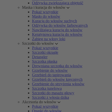
Odżywka zwiększająca objętość
Maska i kuracja do włosów
Pokaż wszystkie
Masło do włosów
Kuracja do włosów suchych
Odżywka do włosów farbowanych
Nawilżająca kuracja do włosów
Keratynowa kuracja do włosów
Zabieg na włosy loki
Szczotki do włosów
Pokaż wszystkie
Szczotki okrągłe
Detangler
Szczotka płaska
Drewniana szczotka do włosów
Grzebienie do włosów
Grzebień do tapirowania
Grzebień do włosów kręconych
Grzebienie do strzyżenia włosów
Szczotka tunelowa
Szczotki do masażu głowy
Szczotki z włosia dzika
Akcesoria do włosów
Pokaż wszystkie
Opaski do włosów