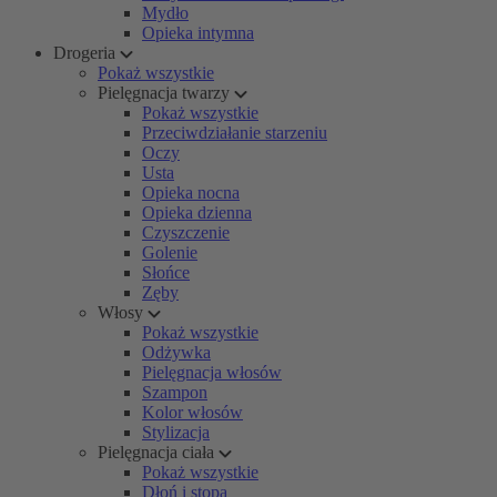
Mydło
Opieka intymna
Drogeria
Pokaż wszystkie
Pielęgnacja twarzy
Pokaż wszystkie
Przeciwdziałanie starzeniu
Oczy
Usta
Opieka nocna
Opieka dzienna
Czyszczenie
Golenie
Słońce
Zęby
Włosy
Pokaż wszystkie
Odżywka
Pielęgnacja włosów
Szampon
Kolor włosów
Stylizacja
Pielęgnacja ciała
Pokaż wszystkie
Dłoń i stopa