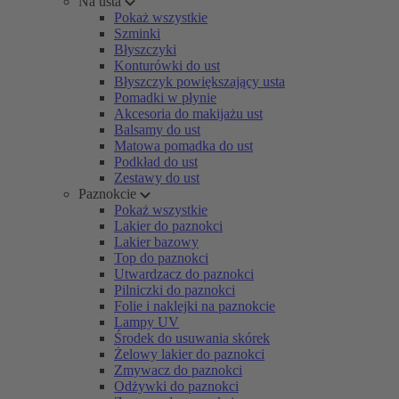
Na usta
Pokaż wszystkie
Szminki
Błyszczyki
Konturówki do ust
Błyszczyk powiększający usta
Pomadki w płynie
Akcesoria do makijażu ust
Balsamy do ust
Matowa pomadka do ust
Podkład do ust
Zestawy do ust
Paznokcie
Pokaż wszystkie
Lakier do paznokci
Lakier bazowy
Top do paznokci
Utwardzacz do paznokci
Pilniczki do paznokci
Folie i naklejki na paznokcie
Lampy UV
Środek do usuwania skórek
Żelowy lakier do paznokci
Zmywacz do paznokci
Odżywki do paznokci