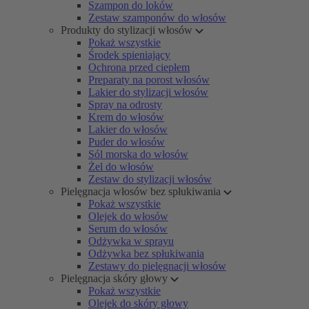
Szampon do loków
Zestaw szamponów do włosów
Produkty do stylizacji włosów
Pokaż wszystkie
Środek spieniający
Ochrona przed ciepłem
Preparaty na porost włosów
Lakier do stylizacji włosów
Spray na odrosty
Krem do włosów
Lakier do włosów
Puder do włosów
Sól morska do włosów
Żel do włosów
Zestaw do stylizacji włosów
Pielęgnacja włosów bez spłukiwania
Pokaż wszystkie
Olejek do włosów
Serum do włosów
Odżywka w sprayu
Odżywka bez spłukiwania
Zestawy do pielęgnacji włosów
Pielęgnacja skóry głowy
Pokaż wszystkie
Olejek do skóry głowy