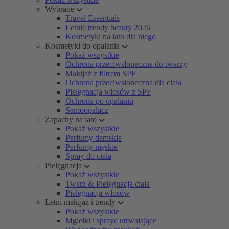
Wybrane
Travel Essentials
Letnie trendy beauty 2026
Kosmetyki na lato dla niego
Kosmetyki do opalania
Pokaż wszystkie
Ochrona przeciwsłoneczna do twarzy
Makijaż z filtrem SPF
Ochrona przeciwsłoneczna dla ciała
Pielęgnacja włosów z SPF
Ochrona po opalaniu
Samoopalacz
Zapachy na lato
Pokaż wszystkie
Perfumy damskie
Perfumy męskie
Spray do ciała
Pielęgnacja
Pokaż wszystkie
Twarz & Pielęgnacja ciała
Pielęgnacja włosów
Letni makijaż i trendy
Pokaż wszystkie
Mgiełki i spraye utrwalające