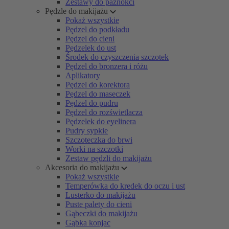
Zestawy do paznokci
Pędzle do makijażu
Pokaż wszystkie
Pędzel do podkładu
Pędzel do cieni
Pędzelek do ust
Środek do czyszczenia szczotek
Pędzel do bronzera i różu
Aplikatory
Pędzel do korektora
Pędzel do maseczek
Pędzel do pudru
Pędzel do rozświetlacza
Pędzelek do eyelinera
Pudry sypkie
Szczoteczka do brwi
Worki na szczotki
Zestaw pędzli do makijażu
Akcesoria do makijażu
Pokaż wszystkie
Temperówka do kredek do oczu i ust
Lusterko do makijażu
Puste palety do cieni
Gąbeczki do makijażu
Gąbka konjac