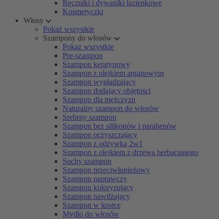
Ręczniki i dywaniki łazienkowe
Kosmetyczki
Włosy
Pokaż wszystkie
Szampony do włosów
Pokaż wszystkie
Pre-szampon
Szampon keratynowy
Szampon z olejkiem arganowym
Szampon wygładzający
Szampon dodający objętości
Szampon dla mężczyzn
Naturalny szampon do włosów
Srebrny szampon
Szampon bez silikonów i parabenów
Szampon oczyszczający
Szampon z odżywką 2w1
Szampon z olejkiem z drzewa herbacianego
Suchy szampon
Szampon przeciwłupieżowy
Szampon naprawczy
Szampon koloryzujący
Szampon nawilżający
Szampon w kostce
Mydło do włosów