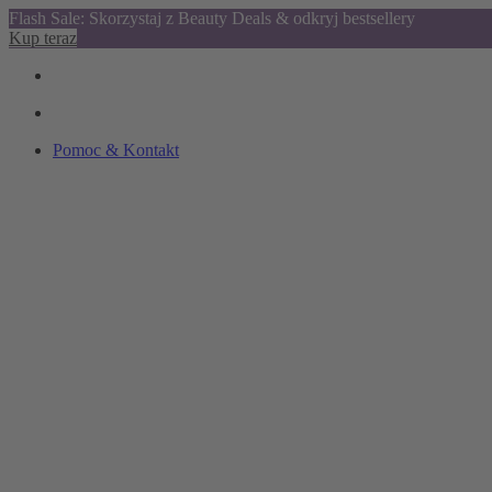
Flash Sale: Skorzystaj z Beauty Deals & odkryj bestsellery
Kup teraz
Pomoc & Kontakt