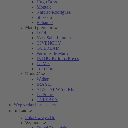
Hugo Boss
Montale
Narciso Rodriguez
Shiseido
Rabanne
Marki premium
DIOR
Yves Saint Laurent
GIVENCHY
GUERLAIN
Parfums de Marly
INITIO Parfums Privés
La Mer
Tom Ford
Nowość
Widian
IRÄYE
NEST NEW YORK
La Prairie
TYPEBEA
Wyprzedaż i bestsellery
☀️ Lato
Pokaż wszystkie
Wybrane
Travel Essentials