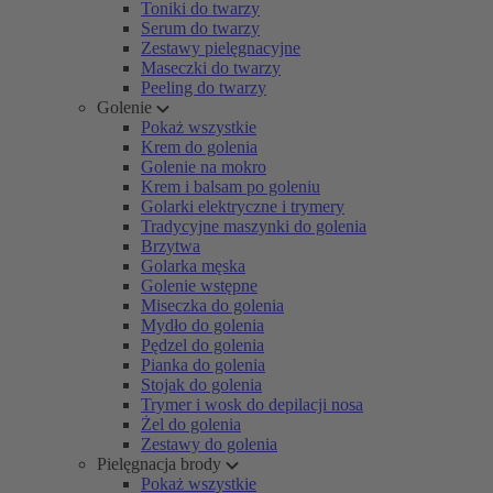
Toniki do twarzy
Serum do twarzy
Zestawy pielęgnacyjne
Maseczki do twarzy
Peeling do twarzy
Golenie
Pokaż wszystkie
Krem do golenia
Golenie na mokro
Krem i balsam po goleniu
Golarki elektryczne i trymery
Tradycyjne maszynki do golenia
Brzytwa
Golarka męska
Golenie wstępne
Miseczka do golenia
Mydło do golenia
Pędzel do golenia
Pianka do golenia
Stojak do golenia
Trymer i wosk do depilacji nosa
Żel do golenia
Zestawy do golenia
Pielęgnacja brody
Pokaż wszystkie