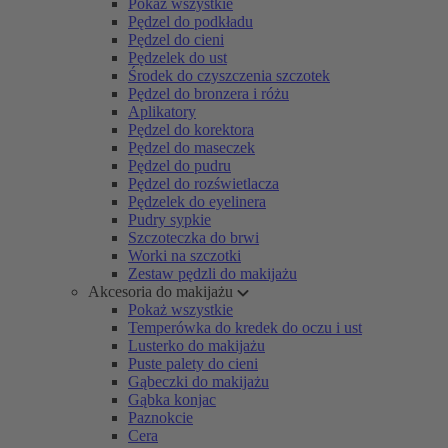
Pokaż wszystkie
Pędzel do podkładu
Pędzel do cieni
Pędzelek do ust
Środek do czyszczenia szczotek
Pędzel do bronzera i różu
Aplikatory
Pędzel do korektora
Pędzel do maseczek
Pędzel do pudru
Pędzel do rozświetlacza
Pędzelek do eyelinera
Pudry sypkie
Szczoteczka do brwi
Worki na szczotki
Zestaw pędzli do makijażu
Akcesoria do makijażu
Pokaż wszystkie
Temperówka do kredek do oczu i ust
Lusterko do makijażu
Puste palety do cieni
Gąbeczki do makijażu
Gąbka konjac
Paznokcie
Cera