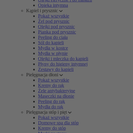
Opieka intymna
Kąpiel i prysznic
Pokaż wszystkie
Żel pod prysznic
Olejki pod prysznic
Pianka pod prysznic
Peeling do ciała
Sól do kąpieli
Mydła w kostce
Mydła w płynie
Olejki i mleczka do kąpieli
Płyny do higieny intymnej
Zestawy do kąpieli
Pielęgnacja dłoni
Pokaż wszystkie
Kremy do rąk
Żele antybakteryjne
Maseczki na dłonie
Peeling do rąk
Mydła do rąk
Pielęgnacja stóp i pięt
Pokaż wszystkie
Domowe spa dla stóp
Kremy do stóp