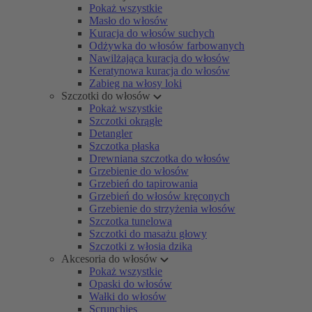
Pokaż wszystkie
Masło do włosów
Kuracja do włosów suchych
Odżywka do włosów farbowanych
Nawilżająca kuracja do włosów
Keratynowa kuracja do włosów
Zabieg na włosy loki
Szczotki do włosów
Pokaż wszystkie
Szczotki okrągłe
Detangler
Szczotka płaska
Drewniana szczotka do włosów
Grzebienie do włosów
Grzebień do tapirowania
Grzebień do włosów kręconych
Grzebienie do strzyżenia włosów
Szczotka tunelowa
Szczotki do masażu głowy
Szczotki z włosia dzika
Akcesoria do włosów
Pokaż wszystkie
Opaski do włosów
Wałki do włosów
Scrunchies