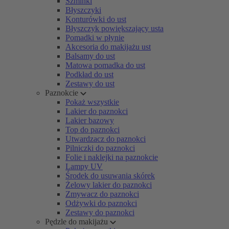
Szminki
Błyszczyki
Konturówki do ust
Błyszczyk powiększający usta
Pomadki w płynie
Akcesoria do makijażu ust
Balsamy do ust
Matowa pomadka do ust
Podkład do ust
Zestawy do ust
Paznokcie
Pokaż wszystkie
Lakier do paznokci
Lakier bazowy
Top do paznokci
Utwardzacz do paznokci
Pilniczki do paznokci
Folie i naklejki na paznokcie
Lampy UV
Środek do usuwania skórek
Żelowy lakier do paznokci
Zmywacz do paznokci
Odżywki do paznokci
Zestawy do paznokci
Pędzle do makijażu