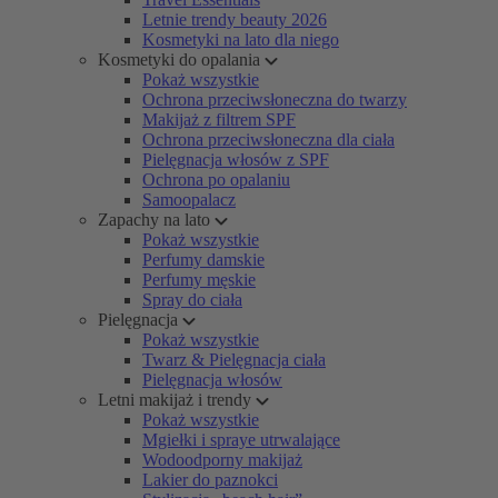
Letnie trendy beauty 2026
Kosmetyki na lato dla niego
Kosmetyki do opalania
Pokaż wszystkie
Ochrona przeciwsłoneczna do twarzy
Makijaż z filtrem SPF
Ochrona przeciwsłoneczna dla ciała
Pielęgnacja włosów z SPF
Ochrona po opalaniu
Samoopalacz
Zapachy na lato
Pokaż wszystkie
Perfumy damskie
Perfumy męskie
Spray do ciała
Pielęgnacja
Pokaż wszystkie
Twarz & Pielęgnacja ciała
Pielęgnacja włosów
Letni makijaż i trendy
Pokaż wszystkie
Mgiełki i spraye utrwalające
Wodoodporny makijaż
Lakier do paznokci