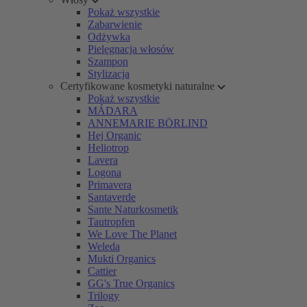
Pokaż wszystkie
Zabarwienie
Odżywka
Pielęgnacja włosów
Szampon
Stylizacja
Certyfikowane kosmetyki naturalne
Pokaż wszystkie
MÁDARA
ANNEMARIE BÖRLIND
Hej Organic
Heliotrop
Lavera
Logona
Primavera
Santaverde
Sante Naturkosmetik
Tautropfen
We Love The Planet
Weleda
Mukti Organics
Cattier
GG's True Organics
Trilogy