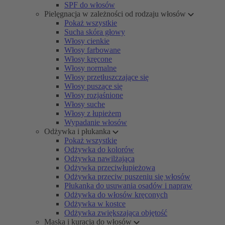
SPF do włosów
Pielęgnacja w zależności od rodzaju włosów
Pokaż wszystkie
Sucha skóra głowy
Włosy cienkie
Włosy farbowane
Włosy kręcone
Włosy normalne
Włosy przetłuszczające się
Włosy puszące się
Włosy rozjaśnione
Włosy suche
Włosy z łupieżem
Wypadanie włosów
Odżywka i płukanka
Pokaż wszystkie
Odżywka do kolorów
Odżywka nawilżająca
Odżywka przeciwłupieżowa
Odżywka przeciw puszeniu się włosów
Płukanka do usuwania osadów i napraw
Odżywka do włosów kręconych
Odżywka w kostce
Odżywka zwiększająca objętość
Maska i kuracja do włosów