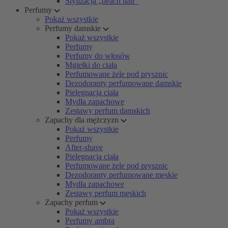
Stylizacja „beach hair”
Perfumy
Pokaż wszystkie
Perfumy damskie
Pokaż wszystkie
Perfumy
Perfumy do włosów
Mgiełki do ciała
Perfumowane żele pod prysznic
Dezodoranty perfumowane damskie
Pielęgnacja ciała
Mydła zapachowe
Zestawy perfum damskich
Zapachy dla mężczyzn
Pokaż wszystkie
Perfumy
After-shave
Pielęgnacja ciała
Perfumowane żele pod prysznic
Dezodoranty perfumowane męskie
Mydła zapachowe
Zestawy perfum męskich
Zapachy perfum
Pokaż wszystkie
Perfumy ambra