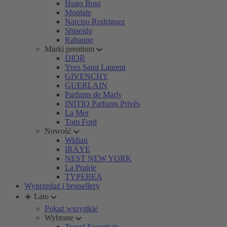
Hugo Boss
Montale
Narciso Rodriguez
Shiseido
Rabanne
Marki premium
DIOR
Yves Saint Laurent
GIVENCHY
GUERLAIN
Parfums de Marly
INITIO Parfums Privés
La Mer
Tom Ford
Nowość
Widian
IRÄYE
NEST NEW YORK
La Prairie
TYPEBEA
Wyprzedaż i bestsellery
☀️ Lato
Pokaż wszystkie
Wybrane
Travel Essentials