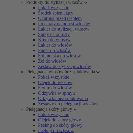
Produkty do stylizacji włosów
Pokaż wszystkie
Środek spieniający
Ochrona przed ciepłem
Preparaty na porost włosów
Lakier do stylizacji włosów
Spray na odrosty
Krem do włosów
Lakier do włosów
Puder do włosów
Sól morska do włosów
Żel do włosów
Zestaw do stylizacji włosów
Pielęgnacja włosów bez spłukiwania
Pokaż wszystkie
Olejek do włosów
Serum do włosów
Odżywka w sprayu
Odżywka bez spłukiwania
Zestawy do pielęgnacji włosów
Pielęgnacja skóry głowy
Pokaż wszystkie
Olejek do skóry głowy
Peeling do skóry głowy
Peeling do włosów