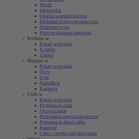
Maski
Mężczyźni
Opieka stomatologiczna
Pielęgnacja przeciwsłoneczna
Pielęgnacja ust
Przeciwdziałanie starzeniu
Perfumy
Pokaż wszystkie
Kobiety
Unisex
Makijaż
Pokaż wszystkie
Oczy
Usta
Paznokcie
Karnacja
Ciało
Pokaż wszystkie
Pielęgnacja ciała
Oczyszczanie
Pielęgnacja przeciwsłoneczna
Pielęgnacja dłoni i stóp
Panowie
Ciąża i opieka nad dzieckiem
Włosy