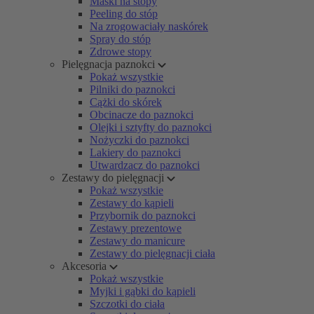
Maski na stopy
Peeling do stóp
Na zrogowaciały naskórek
Spray do stóp
Zdrowe stopy
Pielęgnacja paznokci
Pokaż wszystkie
Pilniki do paznokci
Cążki do skórek
Obcinacze do paznokci
Olejki i sztyfty do paznokci
Nożyczki do paznokci
Lakiery do paznokci
Utwardzacz do paznokci
Zestawy do pielęgnacji
Pokaż wszystkie
Zestawy do kąpieli
Przybornik do paznokci
Zestawy prezentowe
Zestawy do manicure
Zestawy do pielęgnacji ciała
Akcesoria
Pokaż wszystkie
Myjki i gąbki do kąpieli
Szczotki do ciała