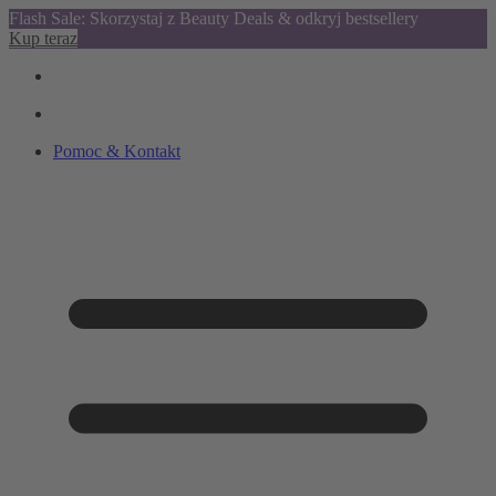
Flash Sale: Skorzystaj z Beauty Deals & odkryj bestsellery
Kup teraz
Pomoc & Kontakt