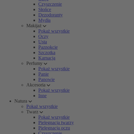
Czyszczenie
Słońce
Dezodoranty
Mydła
Makijaż
Pokaż wszystkie
Oczy
Usta
Paznokcie
Szczotka
Karnacja
Perfumy
Pokaż wszystkie
Panie
Panowie
Akcesoria
Pokaż wszystkie
Inne
Natura
Pokaż wszystkie
Twarz
Pokaż wszystkie
Pielęgnacja twarzy
Pielęgnacja oczu
Czyszczenie