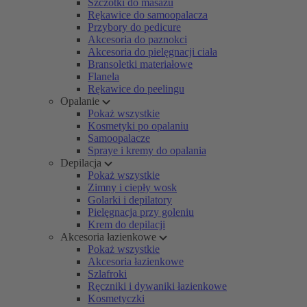
Szczotki do masażu
Rękawice do samoopalacza
Przybory do pedicure
Akcesoria do paznokci
Akcesoria do pielęgnacji ciała
Bransoletki materiałowe
Flanela
Rękawice do peelingu
Opalanie
Pokaż wszystkie
Kosmetyki po opalaniu
Samoopalacze
Spraye i kremy do opalania
Depilacja
Pokaż wszystkie
Zimny i ciepły wosk
Golarki i depilatory
Pielęgnacja przy goleniu
Krem do depilacji
Akcesoria łazienkowe
Pokaż wszystkie
Akcesoria łazienkowe
Szlafroki
Ręczniki i dywaniki łazienkowe
Kosmetyczki