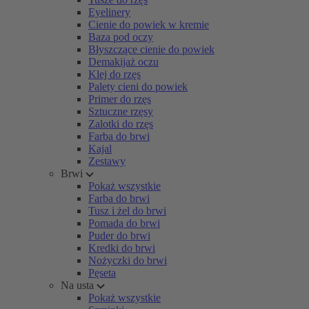
Eyelinery
Cienie do powiek w kremie
Baza pod oczy
Błyszczące cienie do powiek
Demakijaż oczu
Klej do rzęs
Palety cieni do powiek
Primer do rzęs
Sztuczne rzęsy
Zalotki do rzęs
Farba do brwi
Kajal
Zestawy
Brwi
Pokaż wszystkie
Farba do brwi
Tusz i żel do brwi
Pomada do brwi
Puder do brwi
Kredki do brwi
Nożyczki do brwi
Pęseta
Na usta
Pokaż wszystkie