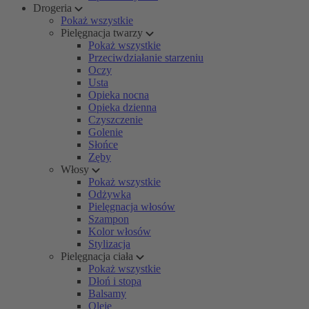
Drogeria
Pokaż wszystkie
Pielęgnacja twarzy
Pokaż wszystkie
Przeciwdziałanie starzeniu
Oczy
Usta
Opieka nocna
Opieka dzienna
Czyszczenie
Golenie
Słońce
Zęby
Włosy
Pokaż wszystkie
Odżywka
Pielęgnacja włosów
Szampon
Kolor włosów
Stylizacja
Pielęgnacja ciała
Pokaż wszystkie
Dłoń i stopa
Balsamy
Oleje