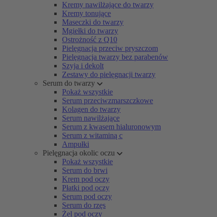
Kremy nawilżające do twarzy
Kremy tonujące
Maseczki do twarzy
Mgiełki do twarzy
Ostrożność z Q10
Pielęgnacja przeciw pryszczom
Pielęgnacja twarzy bez parabenów
Szyja i dekolt
Zestawy do pielęgnacji twarzy
Serum do twarzy
Pokaż wszystkie
Serum przeciwzmarszczkowe
Kolagen do twarzy
Serum nawilżające
Serum z kwasem hialuronowym
Serum z witaminą c
Ampułki
Pielęgnacja okolic oczu
Pokaż wszystkie
Serum do brwi
Krem pod oczy
Płatki pod oczy
Serum pod oczy
Serum do rzęs
Żel pod oczy