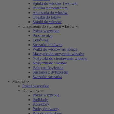
Spinki do włosów i wsuwki
Butelka z atomizerem
Akcesoria do włosów
Opaska do loków
Spinki do włosów
Urządzenia do stylizacji włosów
Pokaż wszystkie
Prostownica
Lokówka
Suszarko lokówka
Wałki do włosów na gorąco
Maszynki do strzyżenia włosów
Nożyczki do cieniowania włosów
Nożyczki do włosów
Peleryna fryzjerska
Suszarka z dyfuzorem
Szczotko suszarka
Makijaż
Pokaż wszystkie
Do twarzy
Pokaż wszystkie
Podkłady
Korektory
Pudry do twarzy
Róż do policzków