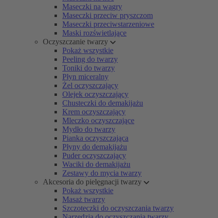
Maseczki na wągry
Maseczki przeciw pryszczom
Maseczki przeciwstarzeniowe
Maski rozświetlające
Oczyszczanie twarzy
Pokaż wszystkie
Peeling do twarzy
Toniki do twarzy
Płyn miceralny
Żel oczyszczający
Olejek oczyszczający
Chusteczki do demakijażu
Krem oczyszczający
Mleczko oczyszczające
Mydło do twarzy
Pianka oczyszczająca
Płyny do demakijażu
Puder oczyszczający
Waciki do demakijażu
Zestawy do mycia twarzy
Akcesoria do pielęgnacji twarzy
Pokaż wszystkie
Masaż twarzy
Szczoteczki do oczyszczania twarzy
Narzędzia do oczyszczania twarzy