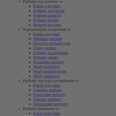
Perfumy wg sezonów
Pokaż wszystkie
Perfumy na wiosnę
Jesienne zapachy
Perfumy na lato
Perfumy na zimę
Najważniejsze wydarzenia
Pokaż wszystkie
Miniatury perfum
Nowości perfumeryjne
Oferty perfum
Perfumy na rachunek
Perfumy unisex
Popularne perfumy
Wody kolońskie
Wody perfumowane
Wody toaletowe
Perfumy wg kraju pochodzenia
Pokaż wszystkie
Arabskie perfumy
Francuskie perfumy
Włoskie perfumy
Hiszpańskie perfumy
Perfumy luksusowe
Pokaż wszystkie