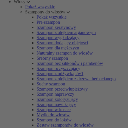
Włosy
Pokaż wszystkie
Szampony do włosów
Pokaż wszystkie
Pre-szampon
Szampon keratynowy
Szampon z olejkiem arganowym
Szampon wygładzający
Szampon dodający objętości
Szampon dla mężczyzn
Naturalny szampon do włosów
Srebrny szampon
Szampon bez silikonów i parabenów
Szampon oczyszczający
Szampon z odżywką 2w1
Szampon z olejkiem z drzewa herbacianego
Suchy szampon
Szampon przeciwłupieżowy
Szampon naprawczy
Szampon koloryzujący
Szampon nawilżający
Szampon w kostce
Mydło do włosów
Szampon do loków
Zestaw szamponów do włosów