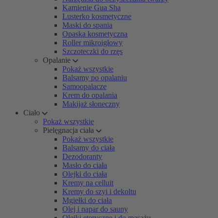
Kamienie Gua Sha
Lusterko kosmetyczne
Maski do spania
Opaska kosmetyczna
Roller mikroigłowy
Szczoteczki do rzęs
Opalanie
Pokaż wszystkie
Balsamy po opalaniu
Samoopalacze
Krem do opalania
Makijaż słoneczny
Ciało
Pokaż wszystkie
Pielęgnacja ciała
Pokaż wszystkie
Balsamy do ciała
Dezodoranty
Masło do ciała
Olejki do ciała
Kremy na celluit
Kremy do szyi i dekoltu
Mgiełki do ciała
Olej i napar do sauny
Olejki eteryczne i do masażu