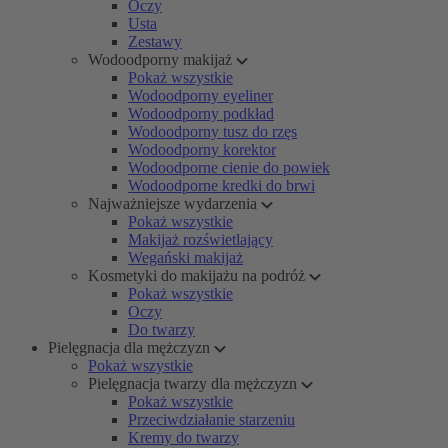
Oczy
Usta
Zestawy
Wodoodporny makijaż
Pokaż wszystkie
Wodoodporny eyeliner
Wodoodporny podkład
Wodoodporny tusz do rzęs
Wodoodporny korektor
Wodoodporne cienie do powiek
Wodoodporne kredki do brwi
Najważniejsze wydarzenia
Pokaż wszystkie
Makijaż rozświetlający
Wegański makijaż
Kosmetyki do makijażu na podróż
Pokaż wszystkie
Oczy
Do twarzy
Pielęgnacja dla mężczyzn
Pokaż wszystkie
Pielęgnacja twarzy dla mężczyzn
Pokaż wszystkie
Przeciwdziałanie starzeniu
Kremy do twarzy