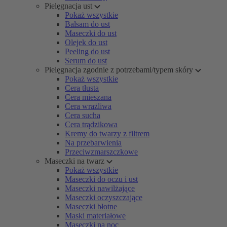
Pielęgnacja ust
Pokaż wszystkie
Balsam do ust
Maseczki do ust
Olejek do ust
Peeling do ust
Serum do ust
Pielęgnacja zgodnie z potrzebami/typem skóry
Pokaż wszystkie
Cera tłusta
Cera mieszana
Cera wrażliwa
Cera sucha
Cera trądzikowa
Kremy do twarzy z filtrem
Na przebarwienia
Przeciwzmarszczkowe
Maseczki na twarz
Pokaż wszystkie
Maseczki do oczu i ust
Maseczki nawilżające
Maseczki oczyszczające
Maseczki błotne
Maski materiałowe
Maseczki na noc