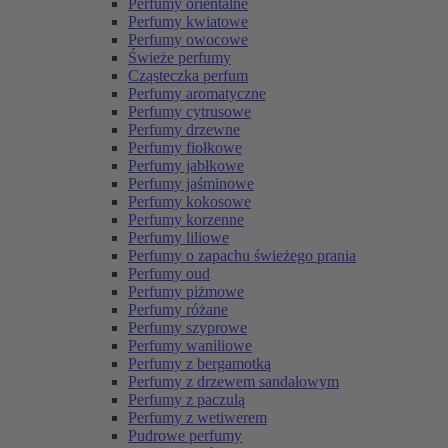
Perfumy orientalne
Perfumy kwiatowe
Perfumy owocowe
Świeże perfumy
Cząsteczka perfum
Perfumy aromatyczne
Perfumy cytrusowe
Perfumy drzewne
Perfumy fiołkowe
Perfumy jabłkowe
Perfumy jaśminowe
Perfumy kokosowe
Perfumy korzenne
Perfumy liliowe
Perfumy o zapachu świeżego prania
Perfumy oud
Perfumy piżmowe
Perfumy różane
Perfumy szyprowe
Perfumy waniliowe
Perfumy z bergamotką
Perfumy z drzewem sandałowym
Perfumy z paczulą
Perfumy z wetiwerem
Pudrowe perfumy