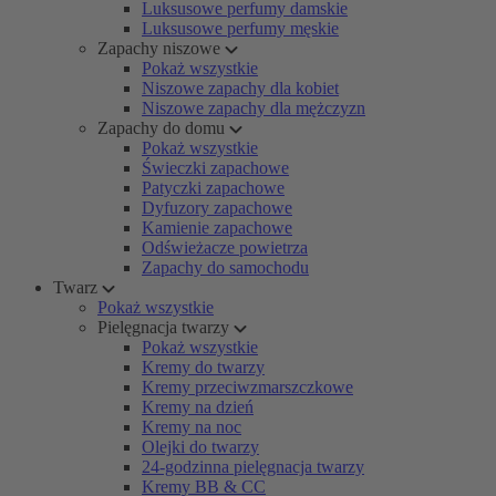
Luksusowe perfumy damskie
Luksusowe perfumy męskie
Zapachy niszowe
Pokaż wszystkie
Niszowe zapachy dla kobiet
Niszowe zapachy dla mężczyzn
Zapachy do domu
Pokaż wszystkie
Świeczki zapachowe
Patyczki zapachowe
Dyfuzory zapachowe
Kamienie zapachowe
Odświeżacze powietrza
Zapachy do samochodu
Twarz
Pokaż wszystkie
Pielęgnacja twarzy
Pokaż wszystkie
Kremy do twarzy
Kremy przeciwzmarszczkowe
Kremy na dzień
Kremy na noc
Olejki do twarzy
24-godzinna pielęgnacja twarzy
Kremy BB & CC