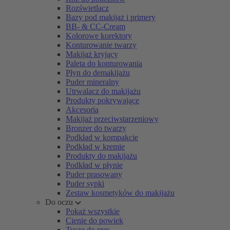
Rozświetlacz
Bazy pod makijaż i primery
BB- & CC-Cream
Kolorowe korektory
Konturowanie twarzy
Makijaż kryjący
Paleta do konturowania
Płyn do demakijażu
Puder mineralny
Utrwalacz do makijażu
Produkty pokrywające
Akcesoria
Makijaż przeciwstarzeniowy
Bronzer do twarzy
Podkład w kompakcie
Podkład w kremie
Produkty do makijażu
Podkład w płynie
Puder prasowany
Puder sypki
Zestaw kosmetyków do makijażu
Do oczu
Pokaż wszystkie
Cienie do powiek
Tusze do rzęs