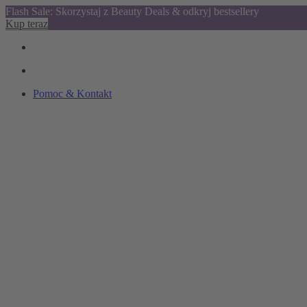
Flash Sale: Skorzystaj z Beauty Deals & odkryj bestsellery
Kup teraz
Pomoc & Kontakt