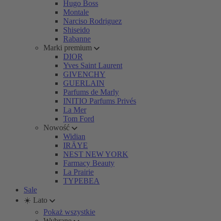
Hugo Boss
Montale
Narciso Rodriguez
Shiseido
Rabanne
Marki premium
DIOR
Yves Saint Laurent
GIVENCHY
GUERLAIN
Parfums de Marly
INITIO Parfums Privés
La Mer
Tom Ford
Nowość
Widian
IRÄYE
NEST NEW YORK
Farmacy Beauty
La Prairie
TYPEBEA
Sale
☀️ Lato
Pokaż wszystkie
Wybrane