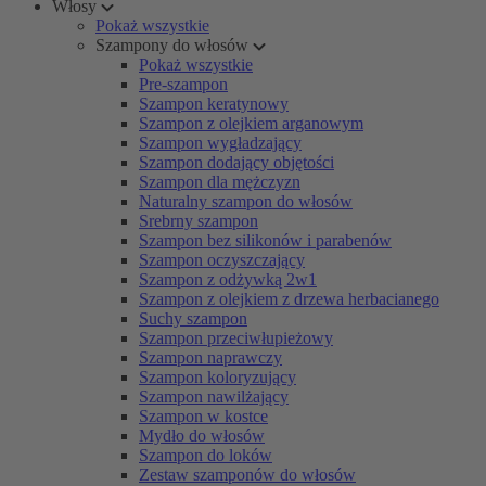
Włosy
Pokaż wszystkie
Szampony do włosów
Pokaż wszystkie
Pre-szampon
Szampon keratynowy
Szampon z olejkiem arganowym
Szampon wygładzający
Szampon dodający objętości
Szampon dla mężczyzn
Naturalny szampon do włosów
Srebrny szampon
Szampon bez silikonów i parabenów
Szampon oczyszczający
Szampon z odżywką 2w1
Szampon z olejkiem z drzewa herbacianego
Suchy szampon
Szampon przeciwłupieżowy
Szampon naprawczy
Szampon koloryzujący
Szampon nawilżający
Szampon w kostce
Mydło do włosów
Szampon do loków
Zestaw szamponów do włosów