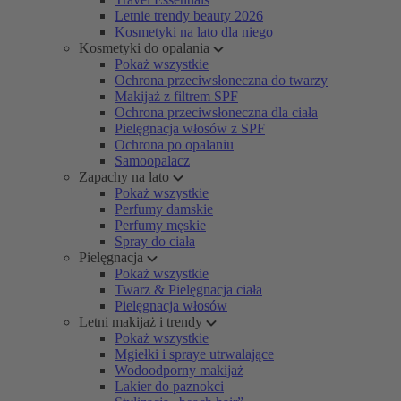
Letnie trendy beauty 2026
Kosmetyki na lato dla niego
Kosmetyki do opalania
Pokaż wszystkie
Ochrona przeciwsłoneczna do twarzy
Makijaż z filtrem SPF
Ochrona przeciwsłoneczna dla ciała
Pielęgnacja włosów z SPF
Ochrona po opalaniu
Samoopalacz
Zapachy na lato
Pokaż wszystkie
Perfumy damskie
Perfumy męskie
Spray do ciała
Pielęgnacja
Pokaż wszystkie
Twarz & Pielęgnacja ciała
Pielęgnacja włosów
Letni makijaż i trendy
Pokaż wszystkie
Mgiełki i spraye utrwalające
Wodoodporny makijaż
Lakier do paznokci