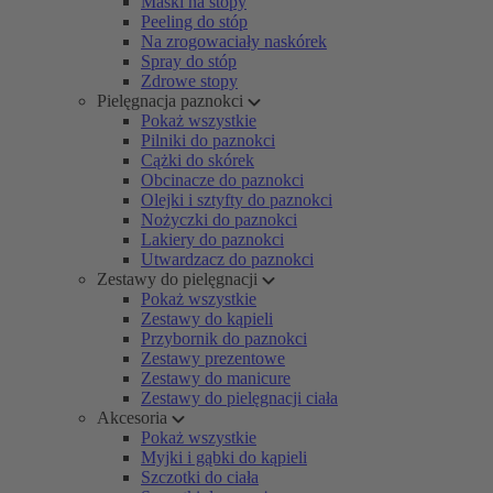
Maski na stopy
Peeling do stóp
Na zrogowaciały naskórek
Spray do stóp
Zdrowe stopy
Pielęgnacja paznokci
Pokaż wszystkie
Pilniki do paznokci
Cążki do skórek
Obcinacze do paznokci
Olejki i sztyfty do paznokci
Nożyczki do paznokci
Lakiery do paznokci
Utwardzacz do paznokci
Zestawy do pielęgnacji
Pokaż wszystkie
Zestawy do kąpieli
Przybornik do paznokci
Zestawy prezentowe
Zestawy do manicure
Zestawy do pielęgnacji ciała
Akcesoria
Pokaż wszystkie
Myjki i gąbki do kąpieli
Szczotki do ciała