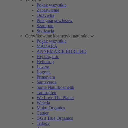
Pokaż wszystkie
Zabarwienie
Odżywka
Pielęgnacja włosów
Szampon
Stylizacja
Certyfikowane kosmetyki naturalne
Pokaż wszystkie
MÁDARA
ANNEMARIE BÖRLIND
Hej Organic
Heliotrop
Lavera
Logona
Primavera
Santaverde
Sante Naturkosmetik
Tautropfen
We Love The Planet
Weleda
Mukti Organics
Cattier
GG's True Organics
Trilogy