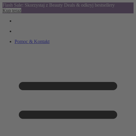
Flash Sale: Skorzystaj z Beauty Deals & odkryj bestsellery
Kup teraz
Pomoc & Kontakt