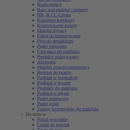
Rozświetlacz
Bazy pod makijaż i primery
BB- & CC-Cream
Kolorowe korektory
Konturowanie twarzy
Makijaż kryjący
Paleta do konturowania
Płyn do demakijażu
Puder mineralny
Utrwalacz do makijażu
Produkty pokrywające
Akcesoria
Makijaż przeciwstarzeniowy
Bronzer do twarzy
Podkład w kompakcie
Podkład w kremie
Produkty do makijażu
Podkład w płynie
Puder prasowany
Puder sypki
Zestaw kosmetyków do makijażu
Do oczu
Pokaż wszystkie
Cienie do powiek
Tusze do rzęs