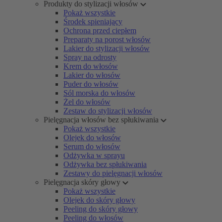
Produkty do stylizacji włosów
Pokaż wszystkie
Środek spieniający
Ochrona przed ciepłem
Preparaty na porost włosów
Lakier do stylizacji włosów
Spray na odrosty
Krem do włosów
Lakier do włosów
Puder do włosów
Sól morska do włosów
Żel do włosów
Zestaw do stylizacji włosów
Pielęgnacja włosów bez spłukiwania
Pokaż wszystkie
Olejek do włosów
Serum do włosów
Odżywka w sprayu
Odżywka bez spłukiwania
Zestawy do pielęgnacji włosów
Pielęgnacja skóry głowy
Pokaż wszystkie
Olejek do skóry głowy
Peeling do skóry głowy
Peeling do włosów