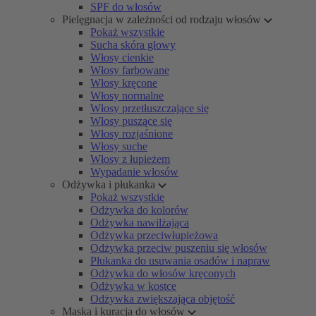
SPF do włosów
Pielęgnacja w zależności od rodzaju włosów
Pokaż wszystkie
Sucha skóra głowy
Włosy cienkie
Włosy farbowane
Włosy kręcone
Włosy normalne
Włosy przetłuszczające się
Włosy puszące się
Włosy rozjaśnione
Włosy suche
Włosy z łupieżem
Wypadanie włosów
Odżywka i płukanka
Pokaż wszystkie
Odżywka do kolorów
Odżywka nawilżająca
Odżywka przeciwłupieżowa
Odżywka przeciw puszeniu się włosów
Płukanka do usuwania osadów i napraw
Odżywka do włosów kręconych
Odżywka w kostce
Odżywka zwiększająca objętość
Maska i kuracja do włosów