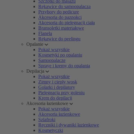
Szczotki do masażu
Rękawice do samoopalacza
Przybory do pedicure
Akcesoria do paznokci
Akcesoria do pielęgnacji ciała
Bransoletki materiałowe
Flanela
Rękawice do peelingu
Opalanie
Pokaż wszystkie
Kosmetyki po opalaniu
Samoopalacze
Spraye i kremy do opalania
Depilacja
Pokaż wszystkie
Zimny i ciepły wosk
Golarki i depilatory
Pielęgnacja przy goleniu
Krem do depilacji
Akcesoria łazienkowe
Pokaż wszystkie
Akcesoria łazienkowe
Szlafroki
Ręczniki i dywaniki łazienkowe
Kosmetyczki