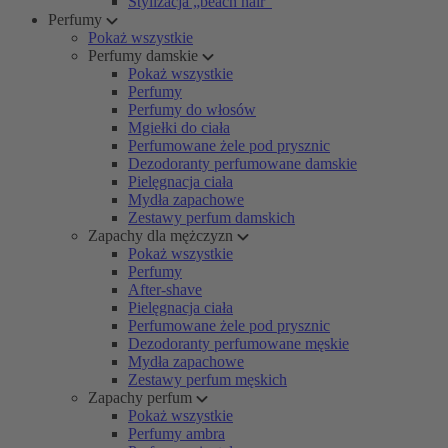
Stylizacja „beach hair”
Perfumy
Pokaż wszystkie
Perfumy damskie
Pokaż wszystkie
Perfumy
Perfumy do włosów
Mgiełki do ciała
Perfumowane żele pod prysznic
Dezodoranty perfumowane damskie
Pielęgnacja ciała
Mydła zapachowe
Zestawy perfum damskich
Zapachy dla mężczyzn
Pokaż wszystkie
Perfumy
After-shave
Pielęgnacja ciała
Perfumowane żele pod prysznic
Dezodoranty perfumowane męskie
Mydła zapachowe
Zestawy perfum męskich
Zapachy perfum
Pokaż wszystkie
Perfumy ambra