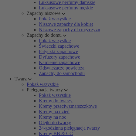
Luksusowe perfumy damskie
Luksusowe perfumy męskie
Zapachy niszowe
Pokaż wszystkie
Niszowe zapachy dla kobiet
Niszowe zapachy dla mężczyzn
Zapachy do domu
Pokaż wszystkie
Świeczki zapachowe
Patyczki zapachowe
Dyfuzory zapachowe
Kamienie zapachowe
Odświeżacze powietrza
Zapachy do samochodu
Twarz
Pokaż wszystkie
Pielęgnacja twarzy
Pokaż wszystkie
Kremy do twarzy
Kremy przeciwzmarszczkowe
Kremy na dzień
Kremy na noc
Olejki do twarzy
24-godzinna pielęgnacja twarzy
Kremy BB & CC