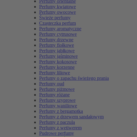
Perfumy orientalne
Perfumy kwiatowe
Perfumy owocowe
Świeże perfumy
Cząsteczka perfum
Perfumy aromatyczne
Perfumy cytrusowe
Perfumy drzewne
Perfumy fiołkowe
Perfumy jabłkowe
Perfumy jaśminowe
Perfumy kokosowe
Perfumy korzenne
Perfumy liliowe
Perfumy o zapachu świeżego prania
Perfumy oud
Perfumy piżmowe
Perfumy różane
Perfumy szyprowe
Perfumy waniliowe
Perfumy z bergamotką
Perfumy z drzewem sandałowym
Perfumy z paczulą
Perfumy z wetiwerem
Pudrowe perfumy