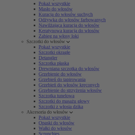
Pokaż wszystkie
Masło do włosów
Kuracja do włosów suchych
Odżywka do włosów farbowanych
Nawilżająca kuracja do włosów
Keratynowa kuracja do włosów
Zabieg na włosy loki
Szczotki do włosów
Pokaż wszystkie
Szczotki okrągłe
Detangler
Szczotka płaska
Drewniana szczotka do włosów
Grzebienie do włosów
Grzebień do tapirowania
Grzebień do włosów kręconych
Grzebienie do strzyżenia włosów
Szczotka tunelowa
Szczotki do masażu głowy
Szczotki z włosia dzika
Akcesoria do włosów
Pokaż wszystkie
Opaski do włosów
Wałki do włosów
Scrunchies