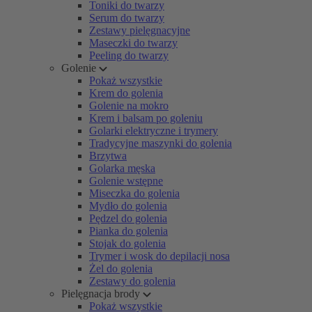
Toniki do twarzy
Serum do twarzy
Zestawy pielęgnacyjne
Maseczki do twarzy
Peeling do twarzy
Golenie
Pokaż wszystkie
Krem do golenia
Golenie na mokro
Krem i balsam po goleniu
Golarki elektryczne i trymery
Tradycyjne maszynki do golenia
Brzytwa
Golarka męska
Golenie wstępne
Miseczka do golenia
Mydło do golenia
Pędzel do golenia
Pianka do golenia
Stojak do golenia
Trymer i wosk do depilacji nosa
Żel do golenia
Zestawy do golenia
Pielęgnacja brody
Pokaż wszystkie