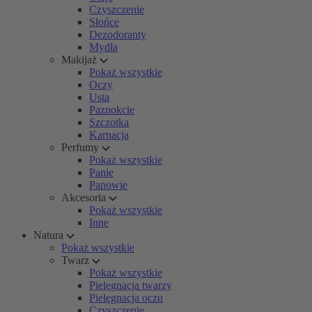
Czyszczenie
Słońce
Dezodoranty
Mydła
Makijaż
Pokaż wszystkie
Oczy
Usta
Paznokcie
Szczotka
Karnacja
Perfumy
Pokaż wszystkie
Panie
Panowie
Akcesoria
Pokaż wszystkie
Inne
Natura
Pokaż wszystkie
Twarz
Pokaż wszystkie
Pielęgnacja twarzy
Pielęgnacja oczu
Czyszczenie