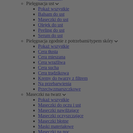
Pielęgnacja ust
Pokaż wszystkie
Balsam do ust
Maseczki do ust
Olejek do ust
Peeling do ust
Serum do ust
Pielęgnacja zgodnie z potrzebami/typem skóry
Pokaż wszystkie
Cera tłusta
Cera mieszana
Cera wrażliwa
Cera sucha
Cera trądzikowa
Kremy do twarzy z filtrem
Na przebarwienia
Przeciwzmarszczkowe
Maseczki na twarz
Pokaż wszystkie
Maseczki do oczu i ust
Maseczki nawilżające
Maseczki oczyszczające
Maseczki błotne
Maski materiałowe
Maseczki na noc