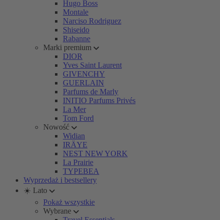
Hugo Boss
Montale
Narciso Rodriguez
Shiseido
Rabanne
Marki premium
DIOR
Yves Saint Laurent
GIVENCHY
GUERLAIN
Parfums de Marly
INITIO Parfums Privés
La Mer
Tom Ford
Nowość
Widian
IRÄYE
NEST NEW YORK
La Prairie
TYPEBEA
Wyprzedaż i bestsellery
☀️ Lato
Pokaż wszystkie
Wybrane
Travel Essentials