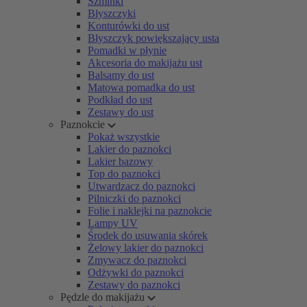
Szminki
Błyszczyki
Konturówki do ust
Błyszczyk powiększający usta
Pomadki w płynie
Akcesoria do makijażu ust
Balsamy do ust
Matowa pomadka do ust
Podkład do ust
Zestawy do ust
Paznokcie
Pokaż wszystkie
Lakier do paznokci
Lakier bazowy
Top do paznokci
Utwardzacz do paznokci
Pilniczki do paznokci
Folie i naklejki na paznokcie
Lampy UV
Środek do usuwania skórek
Żelowy lakier do paznokci
Zmywacz do paznokci
Odżywki do paznokci
Zestawy do paznokci
Pędzle do makijażu