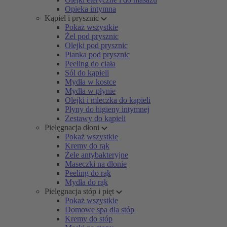
Opieka intymna
Kąpiel i prysznic
Pokaż wszystkie
Żel pod prysznic
Olejki pod prysznic
Pianka pod prysznic
Peeling do ciała
Sól do kąpieli
Mydła w kostce
Mydła w płynie
Olejki i mleczka do kąpieli
Płyny do higieny intymnej
Zestawy do kąpieli
Pielęgnacja dłoni
Pokaż wszystkie
Kremy do rąk
Żele antybakteryjne
Maseczki na dłonie
Peeling do rąk
Mydła do rąk
Pielęgnacja stóp i pięt
Pokaż wszystkie
Domowe spa dla stóp
Kremy do stóp