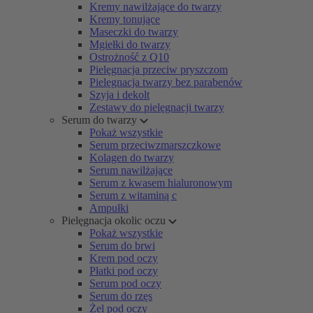
Kremy nawilżające do twarzy
Kremy tonujące
Maseczki do twarzy
Mgiełki do twarzy
Ostrożność z Q10
Pielęgnacja przeciw pryszczom
Pielęgnacja twarzy bez parabenów
Szyja i dekolt
Zestawy do pielęgnacji twarzy
Serum do twarzy
Pokaż wszystkie
Serum przeciwzmarszczkowe
Kolagen do twarzy
Serum nawilżające
Serum z kwasem hialuronowym
Serum z witaminą c
Ampułki
Pielęgnacja okolic oczu
Pokaż wszystkie
Serum do brwi
Krem pod oczy
Płatki pod oczy
Serum pod oczy
Serum do rzęs
Żel pod oczy