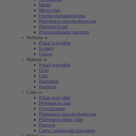
Maski
Mężczyźni
Opieka stomatologiczna
Pielęgnacja przeciwsłoneczna
Pielęgnacja ust
Przeciwdziałanie starzeniu
Perfumy
Pokaż wszystkie
Kobiety
Unisex
Makijaż
Pokaż wszystkie
Oczy
Usta
Paznokcie
Karnacja
Ciało
Pokaż wszystkie
Pielęgnacja ciała
Oczyszczanie
Pielęgnacja przeciwsłoneczna
Pielęgnacja dłoni i stóp
Panowie
Ciąża i opieka nad dzieckiem
Włosy