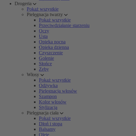
Drogeria
Pokaż wszystkie
Pielęgnacja twarzy
Pokaż wszystkie
Przeciwdziałanie starzeniu
Oczy
Usta
Opieka nocna
Opieka dzienna
Czyszczenie
Golenie
Słońce
Zęby
Włosy
Pokaż wszystkie
Odżywka
Pielęgnacja włosów
Szampon
Kolor włosów
Stylizacja
Pielęgnacja ciała
Pokaż wszystkie
Dłoń i stopa
Balsamy
Oleje