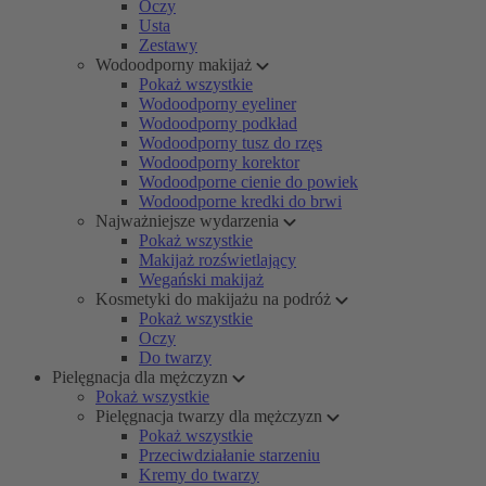
Oczy
Usta
Zestawy
Wodoodporny makijaż
Pokaż wszystkie
Wodoodporny eyeliner
Wodoodporny podkład
Wodoodporny tusz do rzęs
Wodoodporny korektor
Wodoodporne cienie do powiek
Wodoodporne kredki do brwi
Najważniejsze wydarzenia
Pokaż wszystkie
Makijaż rozświetlający
Wegański makijaż
Kosmetyki do makijażu na podróż
Pokaż wszystkie
Oczy
Do twarzy
Pielęgnacja dla mężczyzn
Pokaż wszystkie
Pielęgnacja twarzy dla mężczyzn
Pokaż wszystkie
Przeciwdziałanie starzeniu
Kremy do twarzy