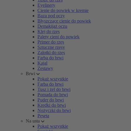
Eyelinery
Cienie do powiek w kremie
Baza pod oczy
Błyszczące cienie do powiek
Demakijaż oczu
Klej do rzęs
Palety cieni do powiek
Primer do rzęs
Sztuczne rzęsy
Zalotki do rzęs
Farba do brwi
Kajal
Zestawy
Brwi
Pokaż wszystkie
Farba do brwi
Tusz i żel do brwi
Pomada do brwi
Puder do brwi
Kredki do brwi
Nożyczki do brwi
Pęseta
Na usta
Pokaż wszystkie