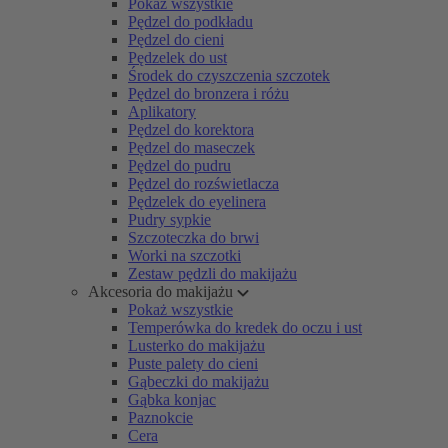
Pokaż wszystkie
Pędzel do podkładu
Pędzel do cieni
Pędzelek do ust
Środek do czyszczenia szczotek
Pędzel do bronzera i różu
Aplikatory
Pędzel do korektora
Pędzel do maseczek
Pędzel do pudru
Pędzel do rozświetlacza
Pędzelek do eyelinera
Pudry sypkie
Szczoteczka do brwi
Worki na szczotki
Zestaw pędzli do makijażu
Akcesoria do makijażu
Pokaż wszystkie
Temperówka do kredek do oczu i ust
Lusterko do makijażu
Puste palety do cieni
Gąbeczki do makijażu
Gąbka konjac
Paznokcie
Cera