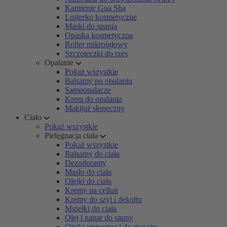
Kamienie Gua Sha
Lusterko kosmetyczne
Maski do spania
Opaska kosmetyczna
Roller mikroigłowy
Szczoteczki do rzęs
Opalanie
Pokaż wszystkie
Balsamy po opalaniu
Samoopalacze
Krem do opalania
Makijaż słoneczny
Ciało
Pokaż wszystkie
Pielęgnacja ciała
Pokaż wszystkie
Balsamy do ciała
Dezodoranty
Masło do ciała
Olejki do ciała
Kremy na celluit
Kremy do szyi i dekoltu
Mgiełki do ciała
Olej i napar do sauny
Olejki eteryczne i do masażu