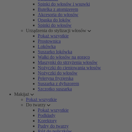
Spinki do włosów i wsuwki
Butelka z atomizerem
Akcesoria do włosów
Opaska do loków
Spinki do włosów
Urządzenia do stylizacji włosów
Pokaż wszystkie
Prostownica
Lokówka
Suszarko lokówka
Wałki do włosów na gorąco
Maszynki do strzyżenia włosów
Nożyczki do cieniowania włosów
Nożyczki do włosów
Peleryna fryzjerska
Suszarka z dyfuzorem
Szczotko suszarka
Makijaż
Pokaż wszystkie
Do twarzy
Pokaż wszystkie
Podkłady
Korektory
Pudry do twarzy
Róż do policzków