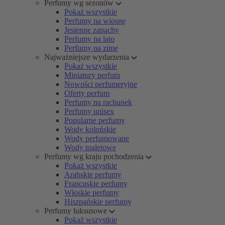
Perfumy wg sezonów
Pokaż wszystkie
Perfumy na wiosnę
Jesienne zapachy
Perfumy na lato
Perfumy na zimę
Najważniejsze wydarzenia
Pokaż wszystkie
Miniatury perfum
Nowości perfumeryjne
Oferty perfum
Perfumy na rachunek
Perfumy unisex
Popularne perfumy
Wody kolońskie
Wody perfumowane
Wody toaletowe
Perfumy wg kraju pochodzenia
Pokaż wszystkie
Arabskie perfumy
Francuskie perfumy
Włoskie perfumy
Hiszpańskie perfumy
Perfumy luksusowe
Pokaż wszystkie