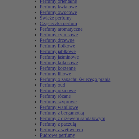
Perfumy orientalne
Perfumy kwiatowe
Perfumy owocowe
Świeże perfumy
Cząsteczka perfum
Perfumy aromatyczne
Perfumy cytrusowe
Perfumy drzewne
Perfumy fiołkowe
Perfumy jabłkowe
Perfumy jaśminowe
Perfumy kokosowe
Perfumy korzenne
Perfumy liliowe
Perfumy o zapachu świeżego prania
Perfumy oud
Perfumy piżmowe
Perfumy różane
Perfumy szyprowe
Perfumy waniliowe
Perfumy z bergamotką
Perfumy z drzewem sandałowym
Perfumy z paczulą
Perfumy z wetiwerem
Pudrowe perfumy