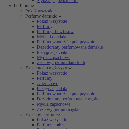
Stylizacja „beach hair”
Perfumy
Pokaż wszystkie
Perfumy damskie
Pokaż wszystkie
Perfumy
Perfumy do włosów
Mgiełki do ciała
Perfumowane żele pod prysznic
Dezodoranty perfumowane damskie
Pielęgnacja ciała
Mydła zapachowe
Zestawy perfum damskich
Zapachy dla mężczyzn
Pokaż wszystkie
Perfumy
After-shave
Pielęgnacja ciała
Perfumowane żele pod prysznic
Dezodoranty perfumowane męskie
Mydła zapachowe
Zestawy perfum męskich
Zapachy perfum
Pokaż wszystkie
Perfumy ambra