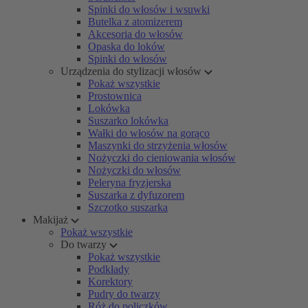
Spinki do włosów i wsuwki
Butelka z atomizerem
Akcesoria do włosów
Opaska do loków
Spinki do włosów
Urządzenia do stylizacji włosów
Pokaż wszystkie
Prostownica
Lokówka
Suszarko lokówka
Wałki do włosów na gorąco
Maszynki do strzyżenia włosów
Nożyczki do cieniowania włosów
Nożyczki do włosów
Peleryna fryzjerska
Suszarka z dyfuzorem
Szczotko suszarka
Makijaż
Pokaż wszystkie
Do twarzy
Pokaż wszystkie
Podkłady
Korektory
Pudry do twarzy
Róż do policzków