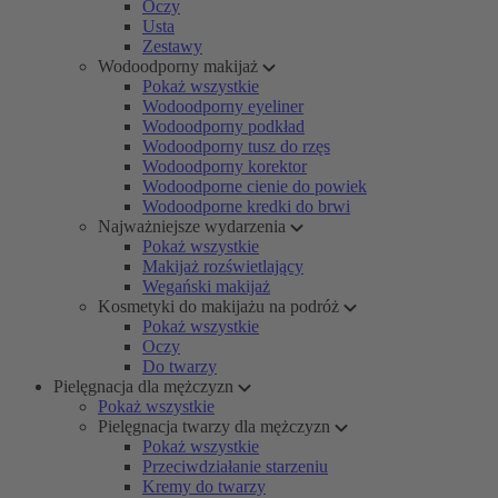
Oczy
Usta
Zestawy
Wodoodporny makijaż
Pokaż wszystkie
Wodoodporny eyeliner
Wodoodporny podkład
Wodoodporny tusz do rzęs
Wodoodporny korektor
Wodoodporne cienie do powiek
Wodoodporne kredki do brwi
Najważniejsze wydarzenia
Pokaż wszystkie
Makijaż rozświetlający
Wegański makijaż
Kosmetyki do makijażu na podróż
Pokaż wszystkie
Oczy
Do twarzy
Pielęgnacja dla mężczyzn
Pokaż wszystkie
Pielęgnacja twarzy dla mężczyzn
Pokaż wszystkie
Przeciwdziałanie starzeniu
Kremy do twarzy