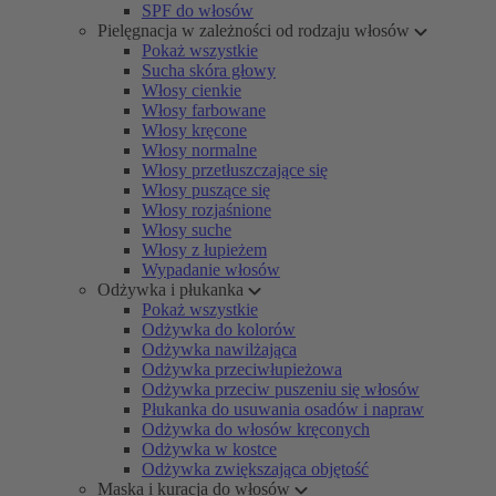
SPF do włosów
Pielęgnacja w zależności od rodzaju włosów
Pokaż wszystkie
Sucha skóra głowy
Włosy cienkie
Włosy farbowane
Włosy kręcone
Włosy normalne
Włosy przetłuszczające się
Włosy puszące się
Włosy rozjaśnione
Włosy suche
Włosy z łupieżem
Wypadanie włosów
Odżywka i płukanka
Pokaż wszystkie
Odżywka do kolorów
Odżywka nawilżająca
Odżywka przeciwłupieżowa
Odżywka przeciw puszeniu się włosów
Płukanka do usuwania osadów i napraw
Odżywka do włosów kręconych
Odżywka w kostce
Odżywka zwiększająca objętość
Maska i kuracja do włosów