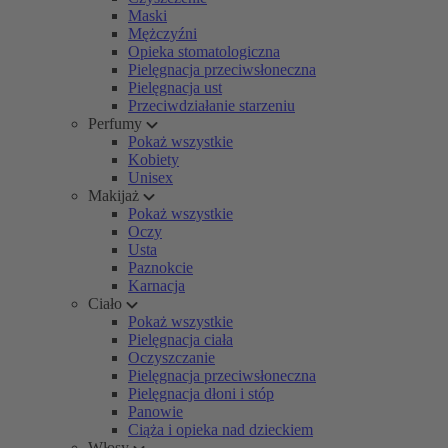
Maski
Mężczyźni
Opieka stomatologiczna
Pielęgnacja przeciwsłoneczna
Pielęgnacja ust
Przeciwdziałanie starzeniu
Perfumy
Pokaż wszystkie
Kobiety
Unisex
Makijaż
Pokaż wszystkie
Oczy
Usta
Paznokcie
Karnacja
Ciało
Pokaż wszystkie
Pielęgnacja ciała
Oczyszczanie
Pielęgnacja przeciwsłoneczna
Pielęgnacja dłoni i stóp
Panowie
Ciąża i opieka nad dzieckiem
Włosy