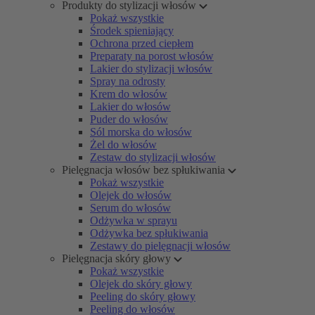
Produkty do stylizacji włosów
Pokaż wszystkie
Środek spieniający
Ochrona przed ciepłem
Preparaty na porost włosów
Lakier do stylizacji włosów
Spray na odrosty
Krem do włosów
Lakier do włosów
Puder do włosów
Sól morska do włosów
Żel do włosów
Zestaw do stylizacji włosów
Pielęgnacja włosów bez spłukiwania
Pokaż wszystkie
Olejek do włosów
Serum do włosów
Odżywka w sprayu
Odżywka bez spłukiwania
Zestawy do pielęgnacji włosów
Pielęgnacja skóry głowy
Pokaż wszystkie
Olejek do skóry głowy
Peeling do skóry głowy
Peeling do włosów