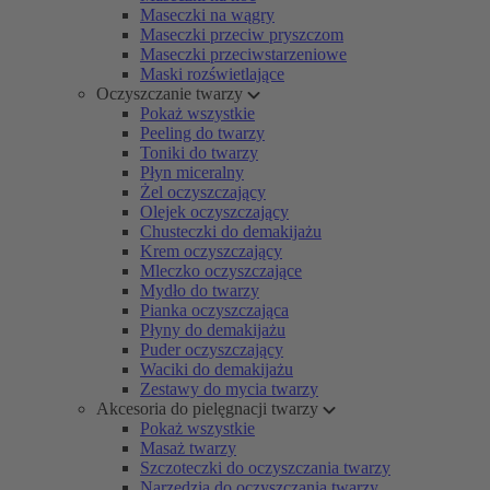
Maseczki na wągry
Maseczki przeciw pryszczom
Maseczki przeciwstarzeniowe
Maski rozświetlające
Oczyszczanie twarzy
Pokaż wszystkie
Peeling do twarzy
Toniki do twarzy
Płyn miceralny
Żel oczyszczający
Olejek oczyszczający
Chusteczki do demakijażu
Krem oczyszczający
Mleczko oczyszczające
Mydło do twarzy
Pianka oczyszczająca
Płyny do demakijażu
Puder oczyszczający
Waciki do demakijażu
Zestawy do mycia twarzy
Akcesoria do pielęgnacji twarzy
Pokaż wszystkie
Masaż twarzy
Szczoteczki do oczyszczania twarzy
Narzędzia do oczyszczania twarzy