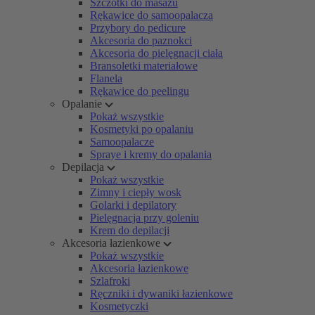
Szczotki do masażu
Rękawice do samoopalacza
Przybory do pedicure
Akcesoria do paznokci
Akcesoria do pielęgnacji ciała
Bransoletki materiałowe
Flanela
Rękawice do peelingu
Opalanie
Pokaż wszystkie
Kosmetyki po opalaniu
Samoopalacze
Spraye i kremy do opalania
Depilacja
Pokaż wszystkie
Zimny i ciepły wosk
Golarki i depilatory
Pielęgnacja przy goleniu
Krem do depilacji
Akcesoria łazienkowe
Pokaż wszystkie
Akcesoria łazienkowe
Szlafroki
Ręczniki i dywaniki łazienkowe
Kosmetyczki