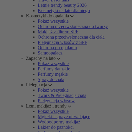
Letnie trendy beauty 2026
Kosmetyki na lato dla niego
Kosmetyki do opalania
Pokaż wszystkie
Ochrona przeciwsłoneczna do twarzy
Makijaż z filtrem SPF
Ochrona przeciwsłoneczna dla ciała
Pielęgnacja włosów z SPF
Ochrona po opalaniu
Samoopalacz
Zapachy na lato
Pokaż wszystkie
Perfumy damskie
Perfumy męskie
Spray do ciała
Pielęgnacja
Pokaż wszystkie
Twarz & Pielęgnacja ciała
Pielęgnacja włosów
Letni makijaż i trendy
Pokaż wszystkie
Mgiełki i spraye utrwalające
Wodoodporny makijaż
Lakier do paznokci