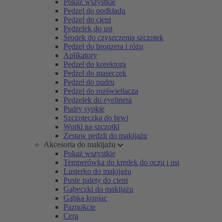
Pokaż wszystkie
Pędzel do podkładu
Pędzel do cieni
Pędzelek do ust
Środek do czyszczenia szczotek
Pędzel do bronzera i różu
Aplikatory
Pędzel do korektora
Pędzel do maseczek
Pędzel do pudru
Pędzel do rozświetlacza
Pędzelek do eyelinera
Pudry sypkie
Szczoteczka do brwi
Worki na szczotki
Zestaw pędzli do makijażu
Akcesoria do makijażu
Pokaż wszystkie
Temperówka do kredek do oczu i ust
Lusterko do makijażu
Puste palety do cieni
Gąbeczki do makijażu
Gąbka konjac
Paznokcie
Cera