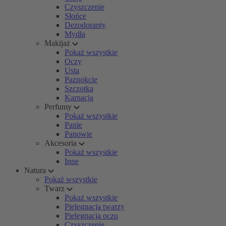
Czyszczenie
Słońce
Dezodoranty
Mydła
Makijaż
Pokaż wszystkie
Oczy
Usta
Paznokcie
Szczotka
Karnacja
Perfumy
Pokaż wszystkie
Panie
Panowie
Akcesoria
Pokaż wszystkie
Inne
Natura
Pokaż wszystkie
Twarz
Pokaż wszystkie
Pielęgnacja twarzy
Pielęgnacja oczu
Czyszczenie