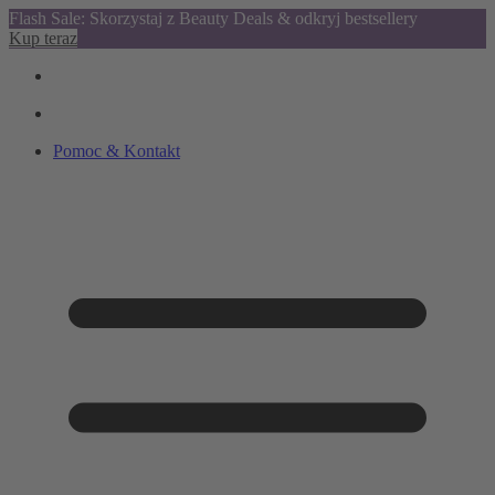
Flash Sale: Skorzystaj z Beauty Deals & odkryj bestsellery
Kup teraz
Pomoc & Kontakt