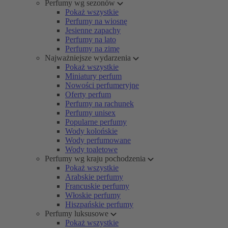
Perfumy wg sezonów
Pokaż wszystkie
Perfumy na wiosnę
Jesienne zapachy
Perfumy na lato
Perfumy na zimę
Najważniejsze wydarzenia
Pokaż wszystkie
Miniatury perfum
Nowości perfumeryjne
Oferty perfum
Perfumy na rachunek
Perfumy unisex
Popularne perfumy
Wody kolońskie
Wody perfumowane
Wody toaletowe
Perfumy wg kraju pochodzenia
Pokaż wszystkie
Arabskie perfumy
Francuskie perfumy
Włoskie perfumy
Hiszpańskie perfumy
Perfumy luksusowe
Pokaż wszystkie