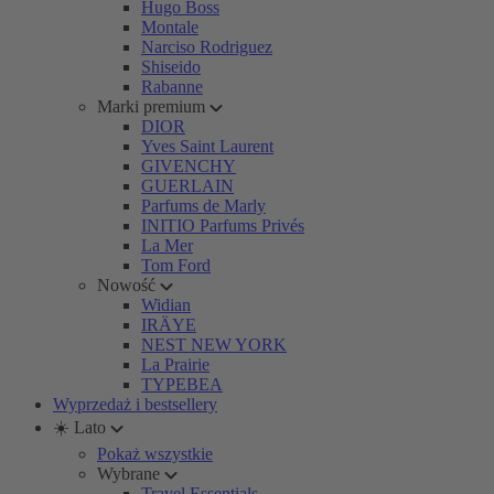
Hugo Boss
Montale
Narciso Rodriguez
Shiseido
Rabanne
Marki premium
DIOR
Yves Saint Laurent
GIVENCHY
GUERLAIN
Parfums de Marly
INITIO Parfums Privés
La Mer
Tom Ford
Nowość
Widian
IRÄYE
NEST NEW YORK
La Prairie
TYPEBEA
Wyprzedaż i bestsellery
☀️ Lato
Pokaż wszystkie
Wybrane
Travel Essentials