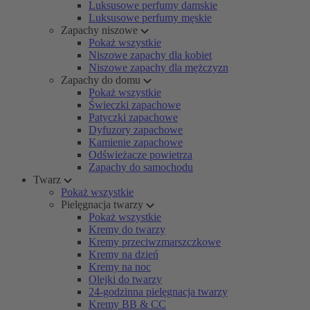
Luksusowe perfumy damskie
Luksusowe perfumy męskie
Zapachy niszowe
Pokaż wszystkie
Niszowe zapachy dla kobiet
Niszowe zapachy dla mężczyzn
Zapachy do domu
Pokaż wszystkie
Świeczki zapachowe
Patyczki zapachowe
Dyfuzory zapachowe
Kamienie zapachowe
Odświeżacze powietrza
Zapachy do samochodu
Twarz
Pokaż wszystkie
Pielęgnacja twarzy
Pokaż wszystkie
Kremy do twarzy
Kremy przeciwzmarszczkowe
Kremy na dzień
Kremy na noc
Olejki do twarzy
24-godzinna pielęgnacja twarzy
Kremy BB & CC