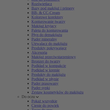
Rozświetlacz
Bazy pod makijaż i primery
BB- & CC-Cream
Kolorowe korektory
Konturowanie twarzy
Makijaż kryjący
Paleta do konturowania
Płyn do demakijażu
Puder mineralny
Utrwalacz do makijażu
Produkty pokrywające
Akcesoria
Makijaż przeciwstarzeniowy
Bronzer do twarzy
Podkład w kompakcie
Podkład w kremie
Produkty do makijażu
Podkład w płynie
Puder prasowany
Puder sypki
Zestaw kosmetyków do makijażu
Do oczu
Pokaż wszystkie
Cienie do powiek
Tusze do rzęs