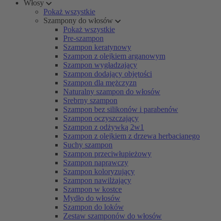
Włosy
Pokaż wszystkie
Szampony do włosów
Pokaż wszystkie
Pre-szampon
Szampon keratynowy
Szampon z olejkiem arganowym
Szampon wygładzający
Szampon dodający objętości
Szampon dla mężczyzn
Naturalny szampon do włosów
Srebrny szampon
Szampon bez silikonów i parabenów
Szampon oczyszczający
Szampon z odżywką 2w1
Szampon z olejkiem z drzewa herbacianego
Suchy szampon
Szampon przeciwłupieżowy
Szampon naprawczy
Szampon koloryzujący
Szampon nawilżający
Szampon w kostce
Mydło do włosów
Szampon do loków
Zestaw szamponów do włosów