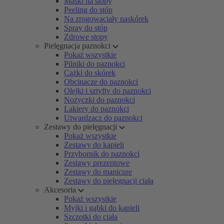
Maski na stopy
Peeling do stóp
Na zrogowaciały naskórek
Spray do stóp
Zdrowe stopy
Pielęgnacja paznokci
Pokaż wszystkie
Pilniki do paznokci
Cążki do skórek
Obcinacze do paznokci
Olejki i sztyfty do paznokci
Nożyczki do paznokci
Lakiery do paznokci
Utwardzacz do paznokci
Zestawy do pielęgnacji
Pokaż wszystkie
Zestawy do kąpieli
Przybornik do paznokci
Zestawy prezentowe
Zestawy do manicure
Zestawy do pielęgnacji ciała
Akcesoria
Pokaż wszystkie
Myjki i gąbki do kąpieli
Szczotki do ciała