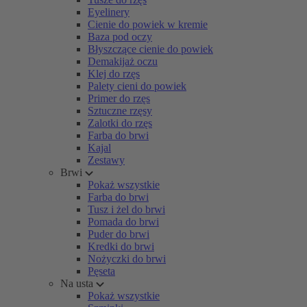
Eyelinery
Cienie do powiek w kremie
Baza pod oczy
Błyszczące cienie do powiek
Demakijaż oczu
Klej do rzęs
Palety cieni do powiek
Primer do rzęs
Sztuczne rzęsy
Zalotki do rzęs
Farba do brwi
Kajal
Zestawy
Brwi
Pokaż wszystkie
Farba do brwi
Tusz i żel do brwi
Pomada do brwi
Puder do brwi
Kredki do brwi
Nożyczki do brwi
Pęseta
Na usta
Pokaż wszystkie