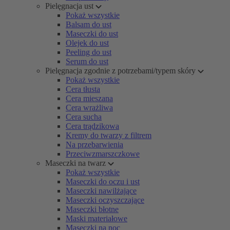
Pielęgnacja ust
Pokaż wszystkie
Balsam do ust
Maseczki do ust
Olejek do ust
Peeling do ust
Serum do ust
Pielęgnacja zgodnie z potrzebami/typem skóry
Pokaż wszystkie
Cera tłusta
Cera mieszana
Cera wrażliwa
Cera sucha
Cera trądzikowa
Kremy do twarzy z filtrem
Na przebarwienia
Przeciwzmarszczkowe
Maseczki na twarz
Pokaż wszystkie
Maseczki do oczu i ust
Maseczki nawilżające
Maseczki oczyszczające
Maseczki błotne
Maski materiałowe
Maseczki na noc