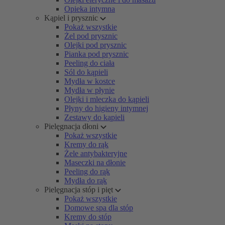
Opieka intymna
Kąpiel i prysznic
Pokaż wszystkie
Żel pod prysznic
Olejki pod prysznic
Pianka pod prysznic
Peeling do ciała
Sól do kąpieli
Mydła w kostce
Mydła w płynie
Olejki i mleczka do kąpieli
Płyny do higieny intymnej
Zestawy do kąpieli
Pielęgnacja dłoni
Pokaż wszystkie
Kremy do rąk
Żele antybakteryjne
Maseczki na dłonie
Peeling do rąk
Mydła do rąk
Pielęgnacja stóp i pięt
Pokaż wszystkie
Domowe spa dla stóp
Kremy do stóp