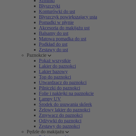
Szminki
Błyszczyki
Konturówki do ust
Błyszczyk powiększający usta
Pomadki w płynie
Akcesoria do makijażu ust
Balsamy do ust
Matowa pomadka do ust
Podkład do ust
Zestawy do ust
Paznokcie
Pokaż wszystkie
Lakier do paznokci
Lakier bazowy
Top do paznokci
Utwardzacz do paznokci
Pilniczki do paznokci
Folie i naklejki na paznokcie
Lampy UV
Środek do usuwania skórek
Żelowy lakier do paznokci
Zmywacz do paznokci
Odżywki do paznokci
Zestawy do paznokci
Pędzle do makijażu