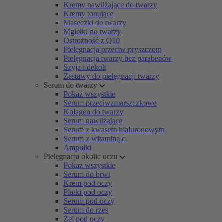
Kremy nawilżające do twarzy
Kremy tonujące
Maseczki do twarzy
Mgiełki do twarzy
Ostrożność z Q10
Pielęgnacja przeciw pryszczom
Pielęgnacja twarzy bez parabenów
Szyja i dekolt
Zestawy do pielęgnacji twarzy
Serum do twarzy
Pokaż wszystkie
Serum przeciwzmarszczkowe
Kolagen do twarzy
Serum nawilżające
Serum z kwasem hialuronowym
Serum z witaminą c
Ampułki
Pielęgnacja okolic oczu
Pokaż wszystkie
Serum do brwi
Krem pod oczy
Płatki pod oczy
Serum pod oczy
Serum do rzęs
Żel pod oczy