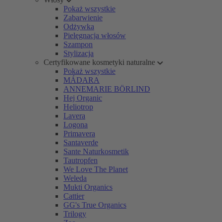
Pokaż wszystkie
Zabarwienie
Odżywka
Pielęgnacja włosów
Szampon
Stylizacja
Certyfikowane kosmetyki naturalne
Pokaż wszystkie
MÁDARA
ANNEMARIE BÖRLIND
Hej Organic
Heliotrop
Lavera
Logona
Primavera
Santaverde
Sante Naturkosmetik
Tautropfen
We Love The Planet
Weleda
Mukti Organics
Cattier
GG's True Organics
Trilogy