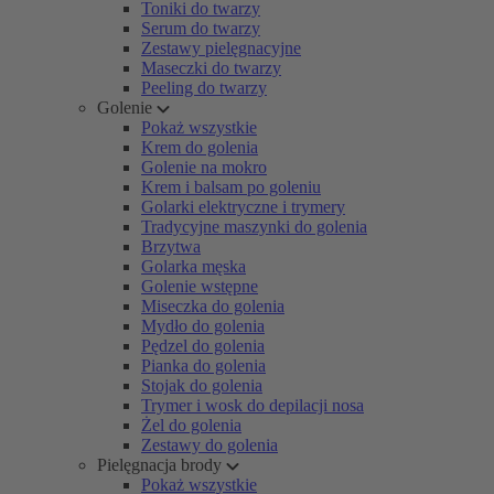
Toniki do twarzy
Serum do twarzy
Zestawy pielęgnacyjne
Maseczki do twarzy
Peeling do twarzy
Golenie
Pokaż wszystkie
Krem do golenia
Golenie na mokro
Krem i balsam po goleniu
Golarki elektryczne i trymery
Tradycyjne maszynki do golenia
Brzytwa
Golarka męska
Golenie wstępne
Miseczka do golenia
Mydło do golenia
Pędzel do golenia
Pianka do golenia
Stojak do golenia
Trymer i wosk do depilacji nosa
Żel do golenia
Zestawy do golenia
Pielęgnacja brody
Pokaż wszystkie