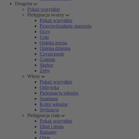
Drogeria
Pokaż wszystkie
Pielęgnacja twarzy
Pokaż wszystkie
Przeciwdziałanie starzeniu
Oczy
Usta
Opieka nocna
Opieka dzienna
Czyszczenie
Golenie
Słońce
Zęby
Włosy
Pokaż wszystkie
Odżywka
Pielęgnacja włosów
Szampon
Kolor włosów
Stylizacja
Pielęgnacja ciała
Pokaż wszystkie
Dłoń i stopa
Balsamy
Oleje