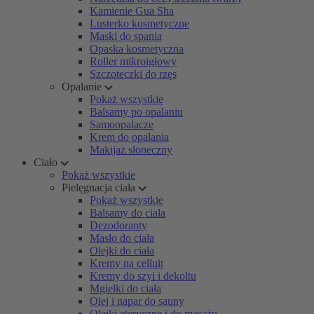
Kamienie Gua Sha
Lusterko kosmetyczne
Maski do spania
Opaska kosmetyczna
Roller mikroigłowy
Szczoteczki do rzęs
Opalanie
Pokaż wszystkie
Balsamy po opalaniu
Samoopalacze
Krem do opalania
Makijaż słoneczny
Ciało
Pokaż wszystkie
Pielęgnacja ciała
Pokaż wszystkie
Balsamy do ciała
Dezodoranty
Masło do ciała
Olejki do ciała
Kremy na celluit
Kremy do szyi i dekoltu
Mgiełki do ciała
Olej i napar do sauny
Olejki eteryczne i do masażu