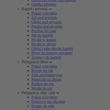
Opieka intymna
Kąpiel i prysznic
Pokaż wszystkie
Żel pod prysznic
Olejki pod prysznic
Pianka pod prysznic
Peeling do ciała
Sól do kąpieli
Mydła w kostce
Mydła w płynie
Olejki i mleczka do kąpieli
Płyny do higieny intymnej
Zestawy do kąpieli
Pielęgnacja dłoni
Pokaż wszystkie
Kremy do rąk
Żele antybakteryjne
Maseczki na dłonie
Peeling do rąk
Mydła do rąk
Pielęgnacja stóp i pięt
Pokaż wszystkie
Domowe spa dla stóp
Kremy do stóp