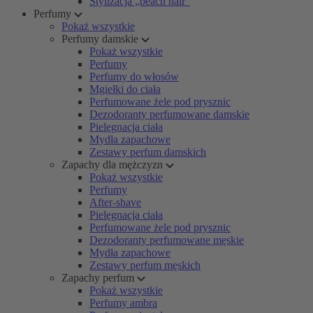
Stylizacja „beach hair”
Perfumy
Pokaż wszystkie
Perfumy damskie
Pokaż wszystkie
Perfumy
Perfumy do włosów
Mgiełki do ciała
Perfumowane żele pod prysznic
Dezodoranty perfumowane damskie
Pielęgnacja ciała
Mydła zapachowe
Zestawy perfum damskich
Zapachy dla mężczyzn
Pokaż wszystkie
Perfumy
After-shave
Pielęgnacja ciała
Perfumowane żele pod prysznic
Dezodoranty perfumowane męskie
Mydła zapachowe
Zestawy perfum męskich
Zapachy perfum
Pokaż wszystkie
Perfumy ambra