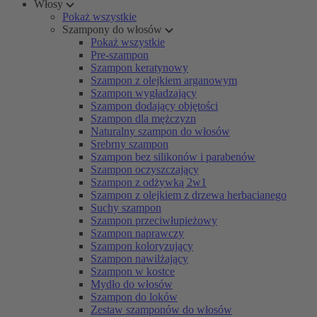
Włosy
Pokaż wszystkie
Szampony do włosów
Pokaż wszystkie
Pre-szampon
Szampon keratynowy
Szampon z olejkiem arganowym
Szampon wygładzający
Szampon dodający objętości
Szampon dla mężczyzn
Naturalny szampon do włosów
Srebrny szampon
Szampon bez silikonów i parabenów
Szampon oczyszczający
Szampon z odżywką 2w1
Szampon z olejkiem z drzewa herbacianego
Suchy szampon
Szampon przeciwłupieżowy
Szampon naprawczy
Szampon koloryzujący
Szampon nawilżający
Szampon w kostce
Mydło do włosów
Szampon do loków
Zestaw szamponów do włosów