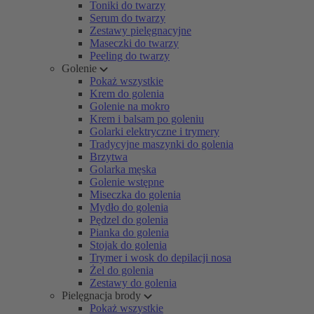
Toniki do twarzy
Serum do twarzy
Zestawy pielęgnacyjne
Maseczki do twarzy
Peeling do twarzy
Golenie
Pokaż wszystkie
Krem do golenia
Golenie na mokro
Krem i balsam po goleniu
Golarki elektryczne i trymery
Tradycyjne maszynki do golenia
Brzytwa
Golarka męska
Golenie wstępne
Miseczka do golenia
Mydło do golenia
Pędzel do golenia
Pianka do golenia
Stojak do golenia
Trymer i wosk do depilacji nosa
Żel do golenia
Zestawy do golenia
Pielęgnacja brody
Pokaż wszystkie