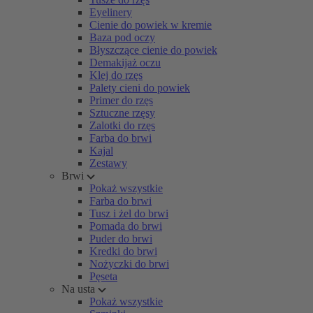
Eyelinery
Cienie do powiek w kremie
Baza pod oczy
Błyszczące cienie do powiek
Demakijaż oczu
Klej do rzęs
Palety cieni do powiek
Primer do rzęs
Sztuczne rzęsy
Zalotki do rzęs
Farba do brwi
Kajal
Zestawy
Brwi
Pokaż wszystkie
Farba do brwi
Tusz i żel do brwi
Pomada do brwi
Puder do brwi
Kredki do brwi
Nożyczki do brwi
Pęseta
Na usta
Pokaż wszystkie