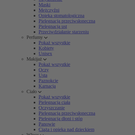
Maski
Mężczyźni
Opieka stomatologiczna
Pielęgnacja przeciwsłoneczna
Pielęgnacja ust
Przeciwdziałanie starzeniu
Perfumy
Pokaż wszystkie
Kobiety
Unisex
Makijaż
Pokaż wszystkie
Oczy
Usta
Paznokcie
Karnacja
Ciało
Pokaż wszystkie
Pielęgnacja ciała
Oczyszczanie
Pielęgnacja przeciwsłoneczna
Pielęgnacja dłoni i stóp
Panowie
Ciąża i opieka nad dzieckiem
Włosy