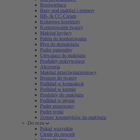
Rozświetlacz
Bazy pod makijaż i primery
BB- & CC-Cream
Kolorowe korektory
Konturowanie twarzy
Makijaż kryjący
Paleta do konturowania
Płyn do demakijażu
Puder mineralny
Utrwalacz do makijażu
Produkty pokrywające
Akcesoria
Makijaż przeciwstarzeniowy
Bronzer do twarzy
Podkład w kompakcie
Podkład w kremie
Produkty do makijażu
Podkład w płynie
Puder prasowany
Puder sypki
Zestaw kosmetyków do makijażu
Do oczu
Pokaż wszystkie
Cienie do powiek
Tusze do rzęs