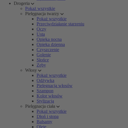
Drogeria
Pokaż wszystkie
Pielęgnacja twarzy
Pokaż wszystkie
Przeciwdziałanie starzeniu
Oczy
Usta
Opieka nocna
Opieka dzienna
Czyszczenie
Golenie
Słońce
Zęby
Włosy
Pokaż wszystkie
Odżywka
Pielęgnacja włosów
Szampon
Kolor włosów
Stylizacja
Pielęgnacja ciała
Pokaż wszystkie
Dłoń i stopa
Balsamy
Oleje