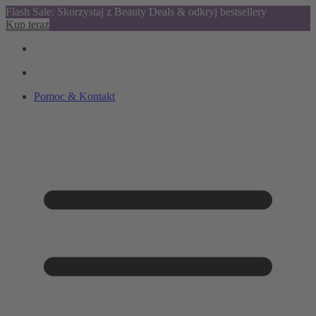
Flash Sale: Skorzystaj z Beauty Deals & odkryj bestsellery
Kup teraz
Pomoc & Kontakt