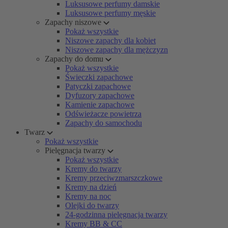
Luksusowe perfumy damskie
Luksusowe perfumy męskie
Zapachy niszowe
Pokaż wszystkie
Niszowe zapachy dla kobiet
Niszowe zapachy dla mężczyzn
Zapachy do domu
Pokaż wszystkie
Świeczki zapachowe
Patyczki zapachowe
Dyfuzory zapachowe
Kamienie zapachowe
Odświeżacze powietrza
Zapachy do samochodu
Twarz
Pokaż wszystkie
Pielęgnacja twarzy
Pokaż wszystkie
Kremy do twarzy
Kremy przeciwzmarszczkowe
Kremy na dzień
Kremy na noc
Olejki do twarzy
24-godzinna pielęgnacja twarzy
Kremy BB & CC