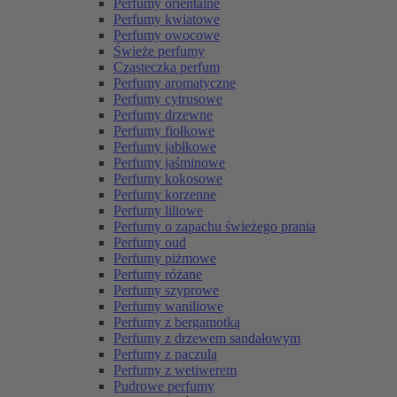
Perfumy orientalne
Perfumy kwiatowe
Perfumy owocowe
Świeże perfumy
Cząsteczka perfum
Perfumy aromatyczne
Perfumy cytrusowe
Perfumy drzewne
Perfumy fiołkowe
Perfumy jabłkowe
Perfumy jaśminowe
Perfumy kokosowe
Perfumy korzenne
Perfumy liliowe
Perfumy o zapachu świeżego prania
Perfumy oud
Perfumy piżmowe
Perfumy różane
Perfumy szyprowe
Perfumy waniliowe
Perfumy z bergamotką
Perfumy z drzewem sandałowym
Perfumy z paczulą
Perfumy z wetiwerem
Pudrowe perfumy