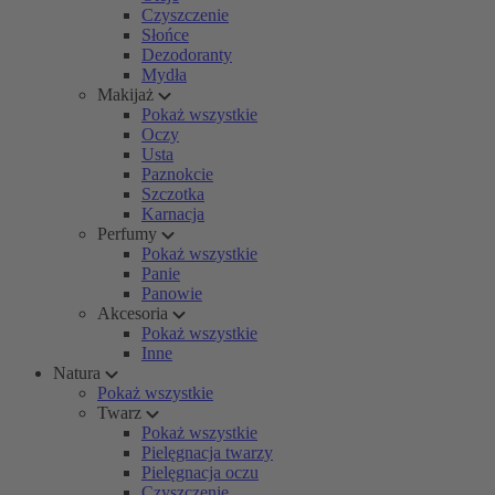
Czyszczenie
Słońce
Dezodoranty
Mydła
Makijaż
Pokaż wszystkie
Oczy
Usta
Paznokcie
Szczotka
Karnacja
Perfumy
Pokaż wszystkie
Panie
Panowie
Akcesoria
Pokaż wszystkie
Inne
Natura
Pokaż wszystkie
Twarz
Pokaż wszystkie
Pielęgnacja twarzy
Pielęgnacja oczu
Czyszczenie