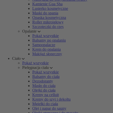
Kamienie Gua Sha
Lusterko kosmetyczne
Maski do spania
Opaska kosmetyczna
Roller mikroigłowy
Szczoteczki do rzęs
Opalanie
Pokaż wszystkie
Balsamy po opalaniu
Samoopalacze
Krem do opalania
Makijaż słoneczny
Ciało
Pokaż wszystkie
Pielęgnacja ciała
Pokaż wszystkie
Balsamy do ciała
Dezodoranty
Masło do ciała
Olejki do ciała
Kremy na celluit
Kremy do szyi i dekoltu
Mgiełki do ciała
Olej i napar do sauny
Olejki eteryczne i do masażu