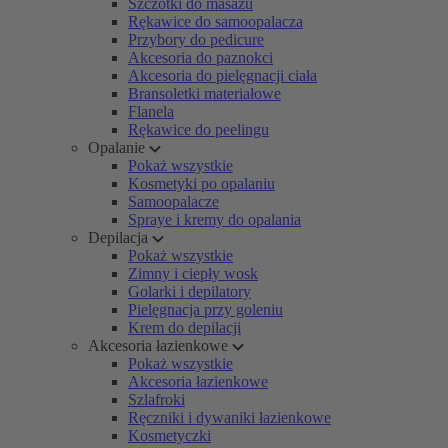
Szczotki do masażu
Rękawice do samoopalacza
Przybory do pedicure
Akcesoria do paznokci
Akcesoria do pielęgnacji ciała
Bransoletki materiałowe
Flanela
Rękawice do peelingu
Opalanie
Pokaż wszystkie
Kosmetyki po opalaniu
Samoopalacze
Spraye i kremy do opalania
Depilacja
Pokaż wszystkie
Zimny i ciepły wosk
Golarki i depilatory
Pielęgnacja przy goleniu
Krem do depilacji
Akcesoria łazienkowe
Pokaż wszystkie
Akcesoria łazienkowe
Szlafroki
Ręczniki i dywaniki łazienkowe
Kosmetyczki