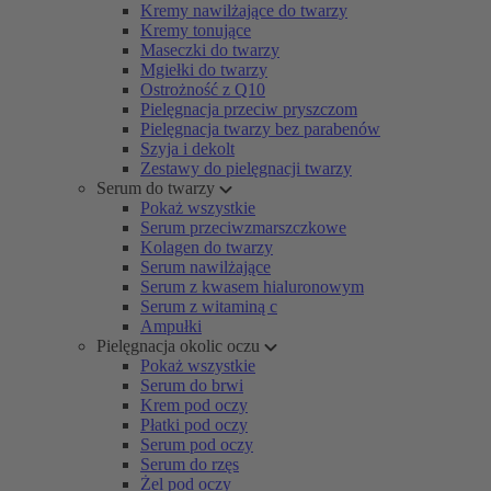
Kremy nawilżające do twarzy
Kremy tonujące
Maseczki do twarzy
Mgiełki do twarzy
Ostrożność z Q10
Pielęgnacja przeciw pryszczom
Pielęgnacja twarzy bez parabenów
Szyja i dekolt
Zestawy do pielęgnacji twarzy
Serum do twarzy
Pokaż wszystkie
Serum przeciwzmarszczkowe
Kolagen do twarzy
Serum nawilżające
Serum z kwasem hialuronowym
Serum z witaminą c
Ampułki
Pielęgnacja okolic oczu
Pokaż wszystkie
Serum do brwi
Krem pod oczy
Płatki pod oczy
Serum pod oczy
Serum do rzęs
Żel pod oczy