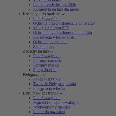
Letnie trendy beauty 2026
Kosmetyki na lato dla niego
Kosmetyki do opalania
Pokaż wszystkie
Ochrona przeciwsłoneczna do twarzy
Makijaż z filtrem SPF
Ochrona przeciwsłoneczna dla ciała
Pielęgnacja włosów z SPF
Ochrona po opalaniu
Samoopalacz
Zapachy na lato
Pokaż wszystkie
Perfumy damskie
Perfumy męskie
Spray do ciała
Pielęgnacja
Pokaż wszystkie
Twarz & Pielęgnacja ciała
Pielęgnacja włosów
Letni makijaż i trendy
Pokaż wszystkie
Mgiełki i spraye utrwalające
Wodoodporny makijaż
Lakier do paznokci