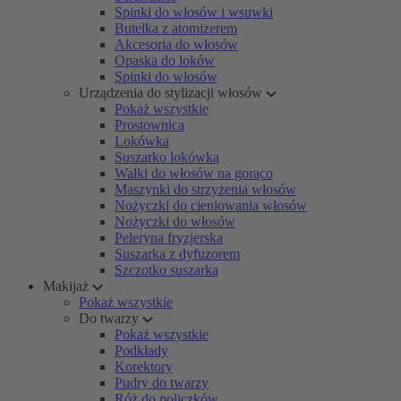
Spinki do włosów i wsuwki
Butelka z atomizerem
Akcesoria do włosów
Opaska do loków
Spinki do włosów
Urządzenia do stylizacji włosów
Pokaż wszystkie
Prostownica
Lokówka
Suszarko lokówka
Wałki do włosów na gorąco
Maszynki do strzyżenia włosów
Nożyczki do cieniowania włosów
Nożyczki do włosów
Peleryna fryzjerska
Suszarka z dyfuzorem
Szczotko suszarka
Makijaż
Pokaż wszystkie
Do twarzy
Pokaż wszystkie
Podkłady
Korektory
Pudry do twarzy
Róż do policzków