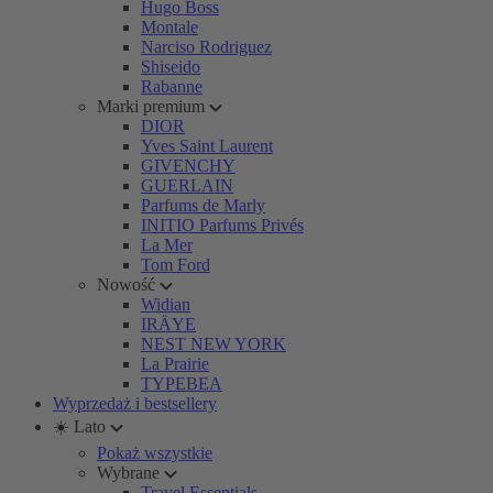
Hugo Boss
Montale
Narciso Rodriguez
Shiseido
Rabanne
Marki premium
DIOR
Yves Saint Laurent
GIVENCHY
GUERLAIN
Parfums de Marly
INITIO Parfums Privés
La Mer
Tom Ford
Nowość
Widian
IRÄYE
NEST NEW YORK
La Prairie
TYPEBEA
Wyprzedaż i bestsellery
☀️ Lato
Pokaż wszystkie
Wybrane
Travel Essentials