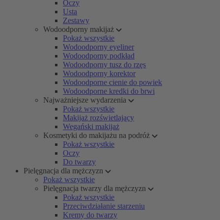
Oczy
Usta
Zestawy
Wodoodporny makijaż
Pokaż wszystkie
Wodoodporny eyeliner
Wodoodporny podkład
Wodoodporny tusz do rzęs
Wodoodporny korektor
Wodoodporne cienie do powiek
Wodoodporne kredki do brwi
Najważniejsze wydarzenia
Pokaż wszystkie
Makijaż rozświetlający
Wegański makijaż
Kosmetyki do makijażu na podróż
Pokaż wszystkie
Oczy
Do twarzy
Pielęgnacja dla mężczyzn
Pokaż wszystkie
Pielęgnacja twarzy dla mężczyzn
Pokaż wszystkie
Przeciwdziałanie starzeniu
Kremy do twarzy