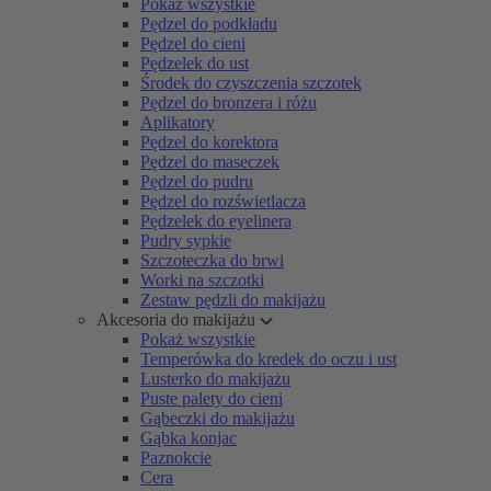
Pokaż wszystkie
Pędzel do podkładu
Pędzel do cieni
Pędzelek do ust
Środek do czyszczenia szczotek
Pędzel do bronzera i różu
Aplikatory
Pędzel do korektora
Pędzel do maseczek
Pędzel do pudru
Pędzel do rozświetlacza
Pędzelek do eyelinera
Pudry sypkie
Szczoteczka do brwi
Worki na szczotki
Zestaw pędzli do makijażu
Akcesoria do makijażu
Pokaż wszystkie
Temperówka do kredek do oczu i ust
Lusterko do makijażu
Puste palety do cieni
Gąbeczki do makijażu
Gąbka konjac
Paznokcie
Cera