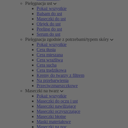
Pielęgnacja ust
Pokaż wszystkie
Balsam do ust
Maseczki do ust
Olejek do ust
Peeling do ust
Serum do ust
Pielęgnacja zgodnie z potrzebami/typem skóry
Pokaż wszystkie
Cera tłusta
Cera mieszana
Cera wrażliwa
Cera sucha
Cera trądzikowa
Kremy do twarzy z filtrem
Na przebarwienia
Przeciwzmarszczkowe
Maseczki na twarz
Pokaż wszystkie
Maseczki do oczu i ust
Maseczki nawilżające
Maseczki oczyszczające
Maseczki błotne
Maski materiałowe
Maseczki na noc