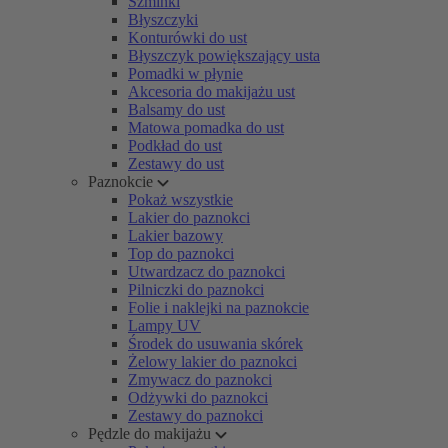
Szminki
Błyszczyki
Konturówki do ust
Błyszczyk powiększający usta
Pomadki w płynie
Akcesoria do makijażu ust
Balsamy do ust
Matowa pomadka do ust
Podkład do ust
Zestawy do ust
Paznokcie
Pokaż wszystkie
Lakier do paznokci
Lakier bazowy
Top do paznokci
Utwardzacz do paznokci
Pilniczki do paznokci
Folie i naklejki na paznokcie
Lampy UV
Środek do usuwania skórek
Żelowy lakier do paznokci
Zmywacz do paznokci
Odżywki do paznokci
Zestawy do paznokci
Pędzle do makijażu