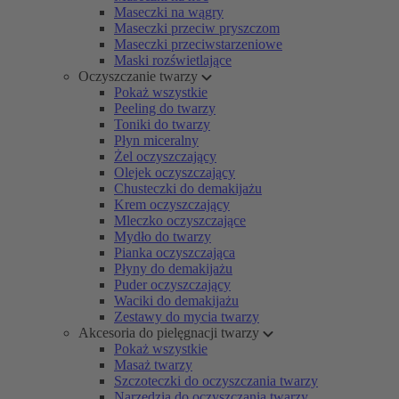
Maseczki na wągry
Maseczki przeciw pryszczom
Maseczki przeciwstarzeniowe
Maski rozświetlające
Oczyszczanie twarzy
Pokaż wszystkie
Peeling do twarzy
Toniki do twarzy
Płyn miceralny
Żel oczyszczający
Olejek oczyszczający
Chusteczki do demakijażu
Krem oczyszczający
Mleczko oczyszczające
Mydło do twarzy
Pianka oczyszczająca
Płyny do demakijażu
Puder oczyszczający
Waciki do demakijażu
Zestawy do mycia twarzy
Akcesoria do pielęgnacji twarzy
Pokaż wszystkie
Masaż twarzy
Szczoteczki do oczyszczania twarzy
Narzędzia do oczyszczania twarzy