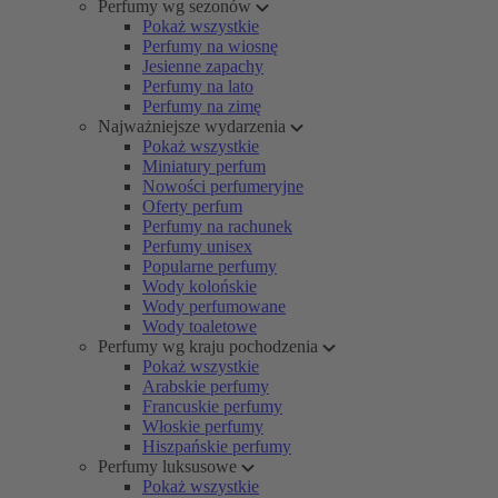
Perfumy wg sezonów
Pokaż wszystkie
Perfumy na wiosnę
Jesienne zapachy
Perfumy na lato
Perfumy na zimę
Najważniejsze wydarzenia
Pokaż wszystkie
Miniatury perfum
Nowości perfumeryjne
Oferty perfum
Perfumy na rachunek
Perfumy unisex
Popularne perfumy
Wody kolońskie
Wody perfumowane
Wody toaletowe
Perfumy wg kraju pochodzenia
Pokaż wszystkie
Arabskie perfumy
Francuskie perfumy
Włoskie perfumy
Hiszpańskie perfumy
Perfumy luksusowe
Pokaż wszystkie