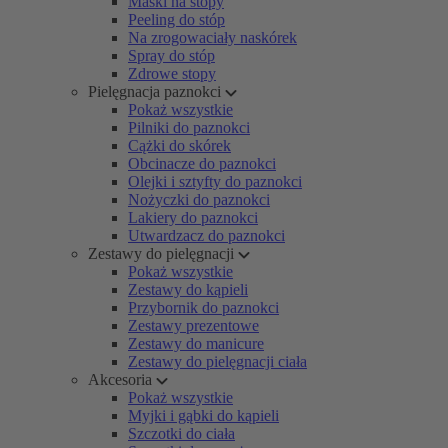
Maski na stopy
Peeling do stóp
Na zrogowaciały naskórek
Spray do stóp
Zdrowe stopy
Pielęgnacja paznokci
Pokaż wszystkie
Pilniki do paznokci
Cążki do skórek
Obcinacze do paznokci
Olejki i sztyfty do paznokci
Nożyczki do paznokci
Lakiery do paznokci
Utwardzacz do paznokci
Zestawy do pielęgnacji
Pokaż wszystkie
Zestawy do kąpieli
Przybornik do paznokci
Zestawy prezentowe
Zestawy do manicure
Zestawy do pielęgnacji ciała
Akcesoria
Pokaż wszystkie
Myjki i gąbki do kąpieli
Szczotki do ciała