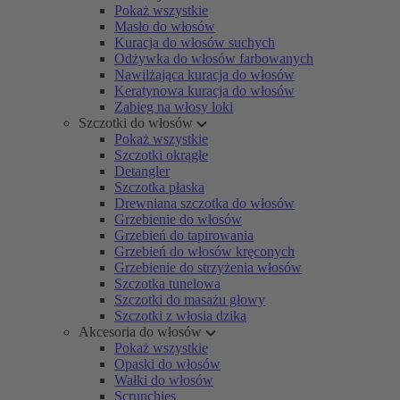
Pokaż wszystkie
Masło do włosów
Kuracja do włosów suchych
Odżywka do włosów farbowanych
Nawilżająca kuracja do włosów
Keratynowa kuracja do włosów
Zabieg na włosy loki
Szczotki do włosów
Pokaż wszystkie
Szczotki okrągłe
Detangler
Szczotka płaska
Drewniana szczotka do włosów
Grzebienie do włosów
Grzebień do tapirowania
Grzebień do włosów kręconych
Grzebienie do strzyżenia włosów
Szczotka tunelowa
Szczotki do masażu głowy
Szczotki z włosia dzika
Akcesoria do włosów
Pokaż wszystkie
Opaski do włosów
Wałki do włosów
Scrunchies