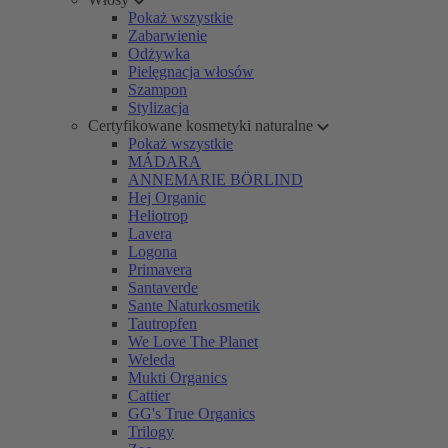
Pokaż wszystkie
Zabarwienie
Odżywka
Pielęgnacja włosów
Szampon
Stylizacja
Certyfikowane kosmetyki naturalne
Pokaż wszystkie
MÁDARA
ANNEMARIE BÖRLIND
Hej Organic
Heliotrop
Lavera
Logona
Primavera
Santaverde
Sante Naturkosmetik
Tautropfen
We Love The Planet
Weleda
Mukti Organics
Cattier
GG's True Organics
Trilogy