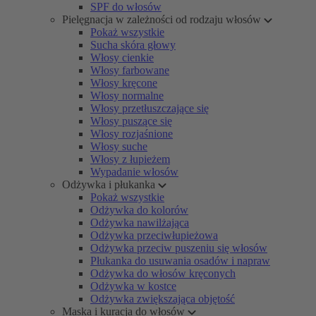
SPF do włosów
Pielęgnacja w zależności od rodzaju włosów
Pokaż wszystkie
Sucha skóra głowy
Włosy cienkie
Włosy farbowane
Włosy kręcone
Włosy normalne
Włosy przetłuszczające się
Włosy puszące się
Włosy rozjaśnione
Włosy suche
Włosy z łupieżem
Wypadanie włosów
Odżywka i płukanka
Pokaż wszystkie
Odżywka do kolorów
Odżywka nawilżająca
Odżywka przeciwłupieżowa
Odżywka przeciw puszeniu się włosów
Płukanka do usuwania osadów i napraw
Odżywka do włosów kręconych
Odżywka w kostce
Odżywka zwiększająca objętość
Maska i kuracja do włosów