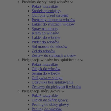
Produkty do stylizacji włosów
Pokaż wszystkie
Środek spieniający
Ochrona przed ciepłem
Preparaty na porost włosów
Lakier do stylizacji włosów
Spray na odrosty
Krem do włosów
Lakier do włosów
Puder do włosów
Sól morska do włosów
Żel do włosów
Zestaw do stylizacji włosów
Pielęgnacja włosów bez spłukiwania
Pokaż wszystkie
Olejek do włosów
Serum do włosów
Odżywka w sprayu
Odżywka bez spłukiwania
Zestawy do pielęgnacji włosów
Pielęgnacja skóry głowy
Pokaż wszystkie
Olejek do skóry głowy
Peeling do skóry głowy
Peeling do włosów