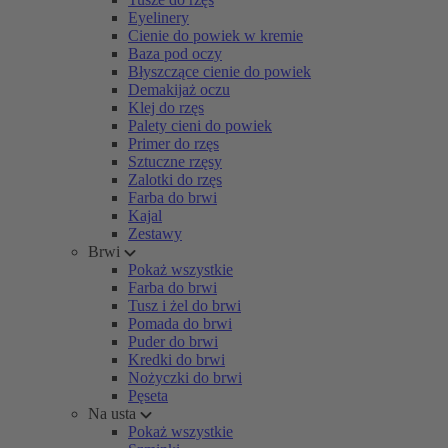
Eyelinery
Cienie do powiek w kremie
Baza pod oczy
Błyszczące cienie do powiek
Demakijaż oczu
Klej do rzęs
Palety cieni do powiek
Primer do rzęs
Sztuczne rzęsy
Zalotki do rzęs
Farba do brwi
Kajal
Zestawy
Brwi
Pokaż wszystkie
Farba do brwi
Tusz i żel do brwi
Pomada do brwi
Puder do brwi
Kredki do brwi
Nożyczki do brwi
Pęseta
Na usta
Pokaż wszystkie