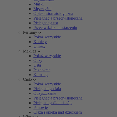
Maski
Mężczyźni
Opieka stomatologiczna
Pielęgnacja przeciwsłoneczna
Pielęgnacja ust
Przeciwdziałanie starzeniu
Perfumy
Pokaż wszystkie
Kobiety
Unisex
Makijaż
Pokaż wszystkie
Oczy
Usta
Paznokcie
Karnacja
Ciało
Pokaż wszystkie
Pielęgnacja ciała
Oczyszczanie
Pielęgnacja przeciwsłoneczna
Pielęgnacja dłoni i stóp
Panowie
Ciąża i opieka nad dzieckiem
Włosy