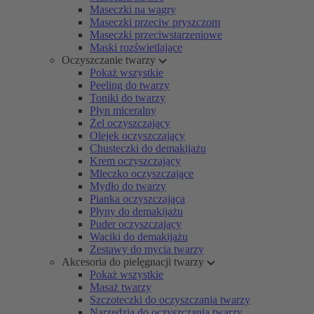
Maseczki na wągry
Maseczki przeciw pryszczom
Maseczki przeciwstarzeniowe
Maski rozświetlające
Oczyszczanie twarzy
Pokaż wszystkie
Peeling do twarzy
Toniki do twarzy
Płyn miceralny
Żel oczyszczający
Olejek oczyszczający
Chusteczki do demakijażu
Krem oczyszczający
Mleczko oczyszczające
Mydło do twarzy
Pianka oczyszczająca
Płyny do demakijażu
Puder oczyszczający
Waciki do demakijażu
Zestawy do mycia twarzy
Akcesoria do pielęgnacji twarzy
Pokaż wszystkie
Masaż twarzy
Szczoteczki do oczyszczania twarzy
Narzędzia do oczyszczania twarzy