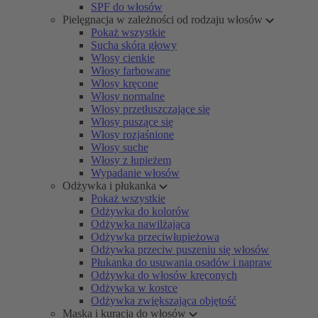
SPF do włosów
Pielęgnacja w zależności od rodzaju włosów
Pokaż wszystkie
Sucha skóra głowy
Włosy cienkie
Włosy farbowane
Włosy kręcone
Włosy normalne
Włosy przetłuszczające się
Włosy puszące się
Włosy rozjaśnione
Włosy suche
Włosy z łupieżem
Wypadanie włosów
Odżywka i płukanka
Pokaż wszystkie
Odżywka do kolorów
Odżywka nawilżająca
Odżywka przeciwłupieżowa
Odżywka przeciw puszeniu się włosów
Płukanka do usuwania osadów i napraw
Odżywka do włosów kręconych
Odżywka w kostce
Odżywka zwiększająca objętość
Maska i kuracja do włosów