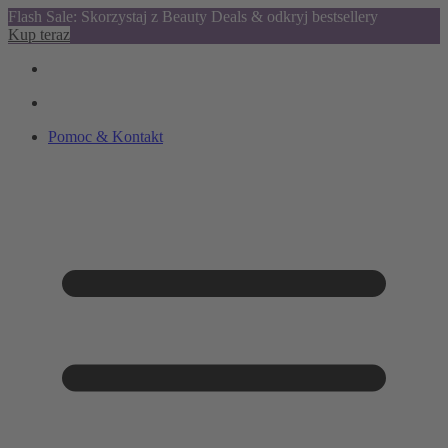
Flash Sale: Skorzystaj z Beauty Deals & odkryj bestsellery
Kup teraz
Pomoc & Kontakt