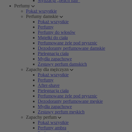
Stylizacja „beach hair”
Perfumy
Pokaż wszystkie
Perfumy damskie
Pokaż wszystkie
Perfumy
Perfumy do włosów
Mgiełki do ciała
Perfumowane żele pod prysznic
Dezodoranty perfumowane damskie
Pielęgnacja ciała
Mydła zapachowe
Zestawy perfum damskich
Zapachy dla mężczyzn
Pokaż wszystkie
Perfumy
After-shave
Pielęgnacja ciała
Perfumowane żele pod prysznic
Dezodoranty perfumowane męskie
Mydła zapachowe
Zestawy perfum męskich
Zapachy perfum
Pokaż wszystkie
Perfumy ambra