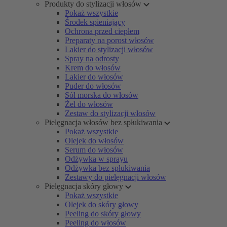
Produkty do stylizacji włosów
Pokaż wszystkie
Środek spieniający
Ochrona przed ciepłem
Preparaty na porost włosów
Lakier do stylizacji włosów
Spray na odrosty
Krem do włosów
Lakier do włosów
Puder do włosów
Sól morska do włosów
Żel do włosów
Zestaw do stylizacji włosów
Pielęgnacja włosów bez spłukiwania
Pokaż wszystkie
Olejek do włosów
Serum do włosów
Odżywka w sprayu
Odżywka bez spłukiwania
Zestawy do pielęgnacji włosów
Pielęgnacja skóry głowy
Pokaż wszystkie
Olejek do skóry głowy
Peeling do skóry głowy
Peeling do włosów