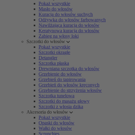
Pokaż wszystkie
Masło do włosów
Kuracja do włosów suchych
Odżywka do włosów farbowanych
Nawilżająca kuracja do włosów
Keratynowa kuracja do włosów
Zabieg na włosy loki
Szczotki do włosów
Pokaż wszystkie
Szczotki okrągłe
Detangler
Szczotka płaska
Drewniana szczotka do włosów
Grzebienie do włosów
Grzebień do tapirowania
Grzebień do włosów kręconych
Grzebienie do strzyżenia włosów
Szczotka tunelowa
Szczotki do masażu głowy
Szczotki z włosia dzika
Akcesoria do włosów
Pokaż wszystkie
Opaski do włosów
Wałki do włosów
Scrunchies