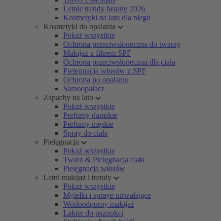
Letnie trendy beauty 2026
Kosmetyki na lato dla niego
Kosmetyki do opalania
Pokaż wszystkie
Ochrona przeciwsłoneczna do twarzy
Makijaż z filtrem SPF
Ochrona przeciwsłoneczna dla ciała
Pielęgnacja włosów z SPF
Ochrona po opalaniu
Samoopalacz
Zapachy na lato
Pokaż wszystkie
Perfumy damskie
Perfumy męskie
Spray do ciała
Pielęgnacja
Pokaż wszystkie
Twarz & Pielęgnacja ciała
Pielęgnacja włosów
Letni makijaż i trendy
Pokaż wszystkie
Mgiełki i spraye utrwalające
Wodoodporny makijaż
Lakier do paznokci