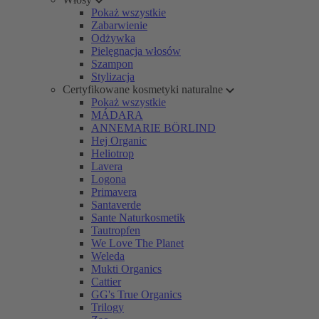
Pokaż wszystkie
Zabarwienie
Odżywka
Pielęgnacja włosów
Szampon
Stylizacja
Certyfikowane kosmetyki naturalne
Pokaż wszystkie
MÁDARA
ANNEMARIE BÖRLIND
Hej Organic
Heliotrop
Lavera
Logona
Primavera
Santaverde
Sante Naturkosmetik
Tautropfen
We Love The Planet
Weleda
Mukti Organics
Cattier
GG's True Organics
Trilogy