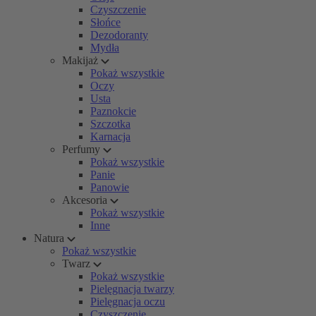
Czyszczenie
Słońce
Dezodoranty
Mydła
Makijaż
Pokaż wszystkie
Oczy
Usta
Paznokcie
Szczotka
Karnacja
Perfumy
Pokaż wszystkie
Panie
Panowie
Akcesoria
Pokaż wszystkie
Inne
Natura
Pokaż wszystkie
Twarz
Pokaż wszystkie
Pielęgnacja twarzy
Pielęgnacja oczu
Czyszczenie