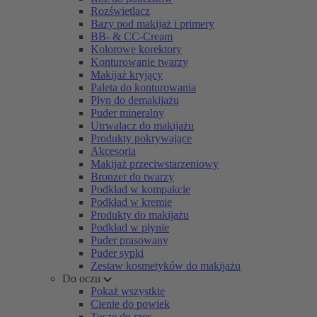
Rozświetlacz
Bazy pod makijaż i primery
BB- & CC-Cream
Kolorowe korektory
Konturowanie twarzy
Makijaż kryjący
Paleta do konturowania
Płyn do demakijażu
Puder mineralny
Utrwalacz do makijażu
Produkty pokrywające
Akcesoria
Makijaż przeciwstarzeniowy
Bronzer do twarzy
Podkład w kompakcie
Podkład w kremie
Produkty do makijażu
Podkład w płynie
Puder prasowany
Puder sypki
Zestaw kosmetyków do makijażu
Do oczu
Pokaż wszystkie
Cienie do powiek
Tusze do rzęs