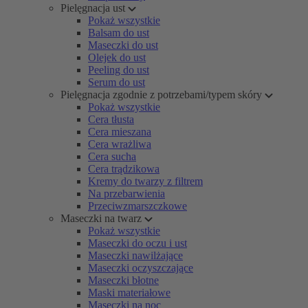
Pielęgnacja ust
Pokaż wszystkie
Balsam do ust
Maseczki do ust
Olejek do ust
Peeling do ust
Serum do ust
Pielęgnacja zgodnie z potrzebami/typem skóry
Pokaż wszystkie
Cera tłusta
Cera mieszana
Cera wrażliwa
Cera sucha
Cera trądzikowa
Kremy do twarzy z filtrem
Na przebarwienia
Przeciwzmarszczkowe
Maseczki na twarz
Pokaż wszystkie
Maseczki do oczu i ust
Maseczki nawilżające
Maseczki oczyszczające
Maseczki błotne
Maski materiałowe
Maseczki na noc