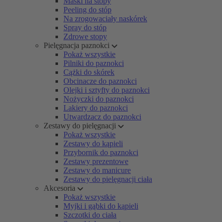
Maski na stopy
Peeling do stóp
Na zrogowaciały naskórek
Spray do stóp
Zdrowe stopy
Pielęgnacja paznokci
Pokaż wszystkie
Pilniki do paznokci
Cążki do skórek
Obcinacze do paznokci
Olejki i sztyfty do paznokci
Nożyczki do paznokci
Lakiery do paznokci
Utwardzacz do paznokci
Zestawy do pielęgnacji
Pokaż wszystkie
Zestawy do kąpieli
Przybornik do paznokci
Zestawy prezentowe
Zestawy do manicure
Zestawy do pielęgnacji ciała
Akcesoria
Pokaż wszystkie
Myjki i gąbki do kąpieli
Szczotki do ciała