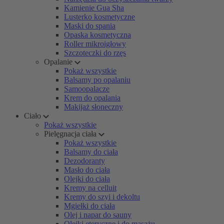
Kamienie Gua Sha
Lusterko kosmetyczne
Maski do spania
Opaska kosmetyczna
Roller mikroigłowy
Szczoteczki do rzęs
Opalanie
Pokaż wszystkie
Balsamy po opalaniu
Samoopalacze
Krem do opalania
Makijaż słoneczny
Ciało
Pokaż wszystkie
Pielęgnacja ciała
Pokaż wszystkie
Balsamy do ciała
Dezodoranty
Masło do ciała
Olejki do ciała
Kremy na celluit
Kremy do szyi i dekoltu
Mgiełki do ciała
Olej i napar do sauny
Olejki eteryczne i do masażu