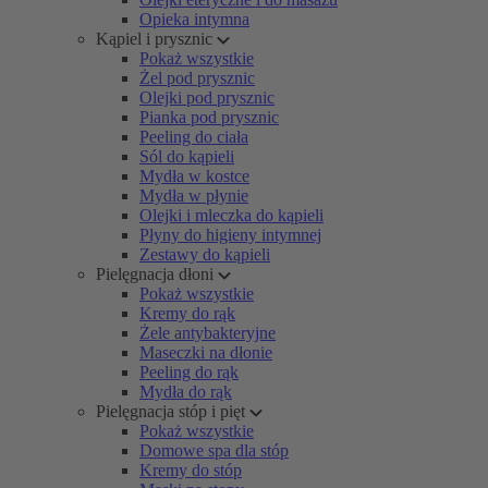
Opieka intymna
Kąpiel i prysznic
Pokaż wszystkie
Żel pod prysznic
Olejki pod prysznic
Pianka pod prysznic
Peeling do ciała
Sól do kąpieli
Mydła w kostce
Mydła w płynie
Olejki i mleczka do kąpieli
Płyny do higieny intymnej
Zestawy do kąpieli
Pielęgnacja dłoni
Pokaż wszystkie
Kremy do rąk
Żele antybakteryjne
Maseczki na dłonie
Peeling do rąk
Mydła do rąk
Pielęgnacja stóp i pięt
Pokaż wszystkie
Domowe spa dla stóp
Kremy do stóp