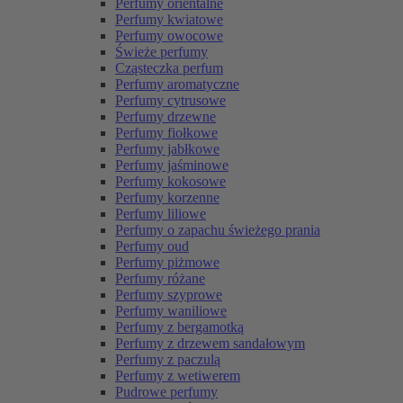
Perfumy orientalne
Perfumy kwiatowe
Perfumy owocowe
Świeże perfumy
Cząsteczka perfum
Perfumy aromatyczne
Perfumy cytrusowe
Perfumy drzewne
Perfumy fiołkowe
Perfumy jabłkowe
Perfumy jaśminowe
Perfumy kokosowe
Perfumy korzenne
Perfumy liliowe
Perfumy o zapachu świeżego prania
Perfumy oud
Perfumy piżmowe
Perfumy różane
Perfumy szyprowe
Perfumy waniliowe
Perfumy z bergamotką
Perfumy z drzewem sandałowym
Perfumy z paczulą
Perfumy z wetiwerem
Pudrowe perfumy