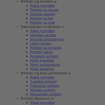
Perfumy wg sezonów
Pokaż wszystkie
Perfumy na wiosnę
Jesienne zapachy
Perfumy na lato
Perfumy na zimę
Najważniejsze wydarzenia
Pokaż wszystkie
Miniatury perfum
Nowości perfumeryjne
Oferty perfum
Perfumy na rachunek
Perfumy unisex
Popularne perfumy
Wody kolońskie
Wody perfumowane
Wody toaletowe
Perfumy wg kraju pochodzenia
Pokaż wszystkie
Arabskie perfumy
Francuskie perfumy
Włoskie perfumy
Hiszpańskie perfumy
Perfumy luksusowe
Pokaż wszystkie