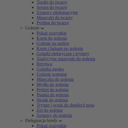
Toniki do twarzy
Serum do twarzy
Zestawy pielęgnacyjne
Maseczki do twarzy
Peeling do twarzy
Golenie
Pokaż wszystkie
Krem do golenia
Golenie na mokro
Krem i balsam po goleniu
Golarki elektryczne i trymery
Tradycyjne maszynki do golenia
Brzytwa
Golarka męska
Golenie wstępne
Miseczka do golenia
Mydło do golenia
Pędzel do golenia
Pianka do golenia
Stojak do golenia
Trymer i wosk do depilacji nosa
Żel do golenia
Zestawy do golenia
Pielęgnacja brody
Pokaż wszystkie