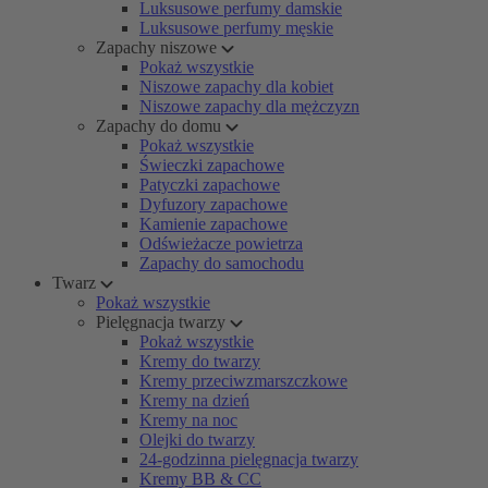
Luksusowe perfumy damskie
Luksusowe perfumy męskie
Zapachy niszowe
Pokaż wszystkie
Niszowe zapachy dla kobiet
Niszowe zapachy dla mężczyzn
Zapachy do domu
Pokaż wszystkie
Świeczki zapachowe
Patyczki zapachowe
Dyfuzory zapachowe
Kamienie zapachowe
Odświeżacze powietrza
Zapachy do samochodu
Twarz
Pokaż wszystkie
Pielęgnacja twarzy
Pokaż wszystkie
Kremy do twarzy
Kremy przeciwzmarszczkowe
Kremy na dzień
Kremy na noc
Olejki do twarzy
24-godzinna pielęgnacja twarzy
Kremy BB & CC