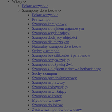
Włosy
Pokaż wszystkie
Szampony do włosów
Pokaż wszystkie
Pre-szampon
Szampon keratynowy
Szampon z olejkiem arganowym
Szampon wygładzający
Szampon dodający objętości
Szampon dla mężczyzn
Naturalny szampon do włosów
Srebrny szampon
Szampon bez silikonów i parabenów
Szampon oczyszczający
Szampon z odżywką 2w1
Szampon z olejkiem z drzewa herbacianego
Suchy szampon
Szampon przeciwłupieżowy
Szampon naprawczy
Szampon koloryzujący
Szampon nawilżający
Szampon w kostce
Mydło do włosów
Szampon do loków
Zestaw szamponów do włosów