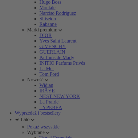
Hugo Boss
Montale
Narciso Rodriguez
Shiseido
Rabanne
Marki premium
DIOR
Yves Saint Laurent
GIVENCHY
GUERLAIN
Parfums de Marly
INITIO Parfums Privés
La Mer
Tom Ford
Nowość
Widian
IRÄYE
NEST NEW YORK
La Prairie
TYPEBEA
Wyprzedaż i bestsellery
☀️ Lato
Pokaż wszystkie
Wybrane
Travel Essentials