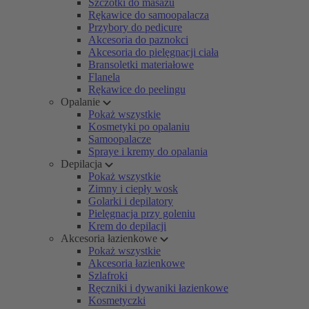
Szczotki do masażu
Rękawice do samoopalacza
Przybory do pedicure
Akcesoria do paznokci
Akcesoria do pielęgnacji ciała
Bransoletki materiałowe
Flanela
Rękawice do peelingu
Opalanie
Pokaż wszystkie
Kosmetyki po opalaniu
Samoopalacze
Spraye i kremy do opalania
Depilacja
Pokaż wszystkie
Zimny i ciepły wosk
Golarki i depilatory
Pielęgnacja przy goleniu
Krem do depilacji
Akcesoria łazienkowe
Pokaż wszystkie
Akcesoria łazienkowe
Szlafroki
Ręczniki i dywaniki łazienkowe
Kosmetyczki