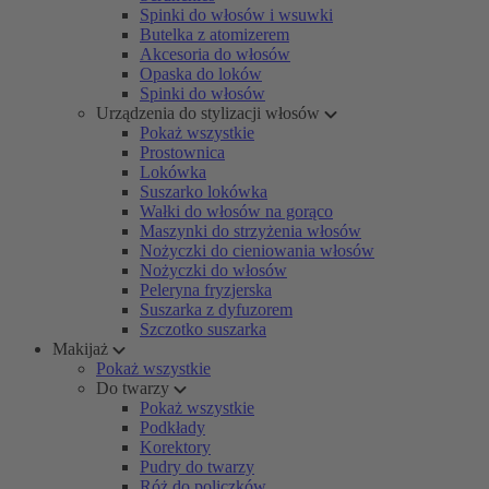
Spinki do włosów i wsuwki
Butelka z atomizerem
Akcesoria do włosów
Opaska do loków
Spinki do włosów
Urządzenia do stylizacji włosów
Pokaż wszystkie
Prostownica
Lokówka
Suszarko lokówka
Wałki do włosów na gorąco
Maszynki do strzyżenia włosów
Nożyczki do cieniowania włosów
Nożyczki do włosów
Peleryna fryzjerska
Suszarka z dyfuzorem
Szczotko suszarka
Makijaż
Pokaż wszystkie
Do twarzy
Pokaż wszystkie
Podkłady
Korektory
Pudry do twarzy
Róż do policzków