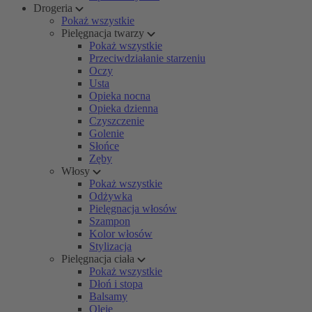
Drogeria
Pokaż wszystkie
Pielęgnacja twarzy
Pokaż wszystkie
Przeciwdziałanie starzeniu
Oczy
Usta
Opieka nocna
Opieka dzienna
Czyszczenie
Golenie
Słońce
Zęby
Włosy
Pokaż wszystkie
Odżywka
Pielęgnacja włosów
Szampon
Kolor włosów
Stylizacja
Pielęgnacja ciała
Pokaż wszystkie
Dłoń i stopa
Balsamy
Oleje