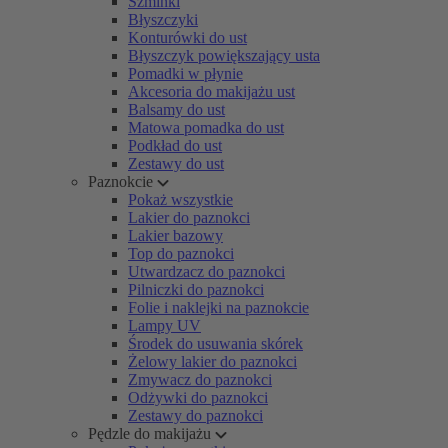
Szminki
Błyszczyki
Konturówki do ust
Błyszczyk powiększający usta
Pomadki w płynie
Akcesoria do makijażu ust
Balsamy do ust
Matowa pomadka do ust
Podkład do ust
Zestawy do ust
Paznokcie
Pokaż wszystkie
Lakier do paznokci
Lakier bazowy
Top do paznokci
Utwardzacz do paznokci
Pilniczki do paznokci
Folie i naklejki na paznokcie
Lampy UV
Środek do usuwania skórek
Żelowy lakier do paznokci
Zmywacz do paznokci
Odżywki do paznokci
Zestawy do paznokci
Pędzle do makijażu