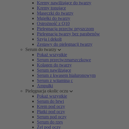
Kremy nawilżające do twarzy
Kremy tonujące
Maseczki do twarzy
Mgiełki do twarzy
Ostrożność z Q10
Pielęgnacja przeciw pryszczom
Pielęgnacja twarzy bez parabenów
Szyja i dekolt
Zestawy do pielęgnacji twarzy
Serum do twarzy
Pokaż wszystkie
Serum przeciwzmarszczkowe
Kolagen do twarzy
Serum nawilżające
Serum z kwasem hialuronowym
Serum z witaminą c
Ampułki
Pielęgnacja okolic oczu
Pokaż wszystkie
Serum do brwi
Krem pod oczy
Płatki pod oczy
Serum pod oczy
Serum do rzęs
Żel pod oczy