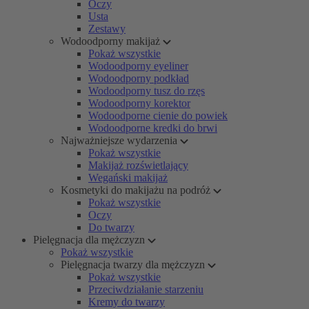
Oczy
Usta
Zestawy
Wodoodporny makijaż
Pokaż wszystkie
Wodoodporny eyeliner
Wodoodporny podkład
Wodoodporny tusz do rzęs
Wodoodporny korektor
Wodoodporne cienie do powiek
Wodoodporne kredki do brwi
Najważniejsze wydarzenia
Pokaż wszystkie
Makijaż rozświetlający
Wegański makijaż
Kosmetyki do makijażu na podróż
Pokaż wszystkie
Oczy
Do twarzy
Pielęgnacja dla mężczyzn
Pokaż wszystkie
Pielęgnacja twarzy dla mężczyzn
Pokaż wszystkie
Przeciwdziałanie starzeniu
Kremy do twarzy