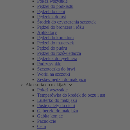
Pokaż wszystkie
Pędzel do podkładu
Pędzel do cieni
Pędzelek do ust
Środek do czyszczenia szczotek
Pędzel do bronzera i różu
Aplikatory
Pędzel do korektora
Pędzel do maseczek
Pędzel do pudru
Pędzel do rozświetlacza
Pędzelek do eyelinera
Pudry sypkie
Szczoteczka do brwi
Worki na szczotki
Zestaw pędzli do makijażu
Akcesoria do makijażu
Pokaż wszystkie
Temperówka do kredek do oczu i ust
Lusterko do makijażu
Puste palety do cieni
Gąbeczki do makijażu
Gąbka konjac
Paznokcie
Cera