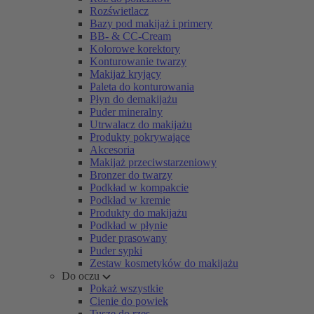
Rozświetlacz
Bazy pod makijaż i primery
BB- & CC-Cream
Kolorowe korektory
Konturowanie twarzy
Makijaż kryjący
Paleta do konturowania
Płyn do demakijażu
Puder mineralny
Utrwalacz do makijażu
Produkty pokrywające
Akcesoria
Makijaż przeciwstarzeniowy
Bronzer do twarzy
Podkład w kompakcie
Podkład w kremie
Produkty do makijażu
Podkład w płynie
Puder prasowany
Puder sypki
Zestaw kosmetyków do makijażu
Do oczu
Pokaż wszystkie
Cienie do powiek
Tusze do rzęs