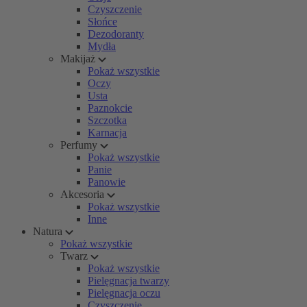
Czyszczenie
Słońce
Dezodoranty
Mydła
Makijaż
Pokaż wszystkie
Oczy
Usta
Paznokcie
Szczotka
Karnacja
Perfumy
Pokaż wszystkie
Panie
Panowie
Akcesoria
Pokaż wszystkie
Inne
Natura
Pokaż wszystkie
Twarz
Pokaż wszystkie
Pielęgnacja twarzy
Pielęgnacja oczu
Czyszczenie