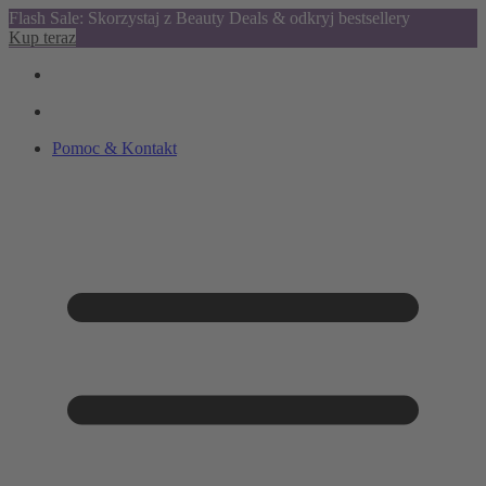
Flash Sale: Skorzystaj z Beauty Deals & odkryj bestsellery
Kup teraz
Pomoc & Kontakt