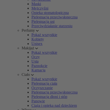
Maski
Mężczyźni
Opieka stomatologiczna
Pielęgnacja przeciwsłoneczna
Pielęgnacja ust
Przeciwdziałanie starzeniu
Perfumy
Pokaż wszystkie
Kobiety
Unisex
Makijaż
Pokaż wszystkie
Oczy
Usta
Paznokcie
Karnacja
Ciało
Pokaż wszystkie
Pielęgnacja ciała
Oczyszczanie
Pielęgnacja przeciwsłoneczna
Pielęgnacja dłoni i stóp
Panowie
Ciąża i opieka nad dzieckiem
Włosy