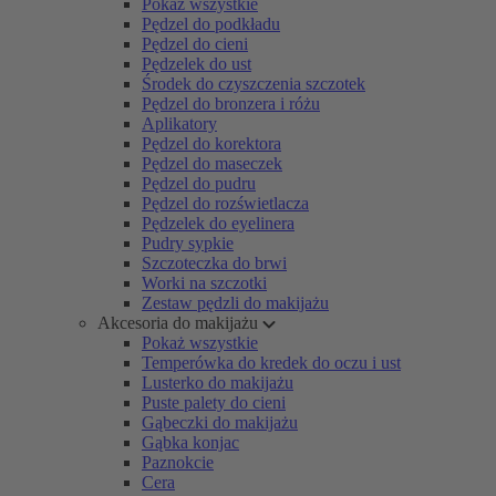
Pokaż wszystkie
Pędzel do podkładu
Pędzel do cieni
Pędzelek do ust
Środek do czyszczenia szczotek
Pędzel do bronzera i różu
Aplikatory
Pędzel do korektora
Pędzel do maseczek
Pędzel do pudru
Pędzel do rozświetlacza
Pędzelek do eyelinera
Pudry sypkie
Szczoteczka do brwi
Worki na szczotki
Zestaw pędzli do makijażu
Akcesoria do makijażu
Pokaż wszystkie
Temperówka do kredek do oczu i ust
Lusterko do makijażu
Puste palety do cieni
Gąbeczki do makijażu
Gąbka konjac
Paznokcie
Cera