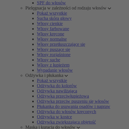
SPF do włosów
Pielęgnacja w zależności od rodzaju włosów
Pokaż wszystkie
Sucha skóra głowy
Włosy cienkie
Włosy farbowane
Włosy kręcone
Włosy normalne
Włosy przetłuszczające się
Włosy puszące się
Włosy rozjaśnione
Włosy suche
Włosy z łupieżem
Wypadanie włosów
Odżywka i płukanka
Pokaż wszystkie
Odżywka do kolorów
Odżywka nawilżająca
Odżywka przeciwłupieżowa
Odżywka przeciw puszeniu się włosów
Płukanka do usuwania osadów i napraw
Odżywka do włosów kręconych
Odżywka w kostce
Odżywka zwiększająca objętość
Maska i kuracja do włosów