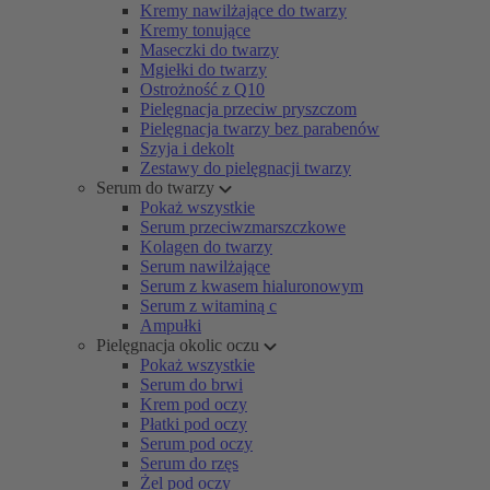
Kremy nawilżające do twarzy
Kremy tonujące
Maseczki do twarzy
Mgiełki do twarzy
Ostrożność z Q10
Pielęgnacja przeciw pryszczom
Pielęgnacja twarzy bez parabenów
Szyja i dekolt
Zestawy do pielęgnacji twarzy
Serum do twarzy
Pokaż wszystkie
Serum przeciwzmarszczkowe
Kolagen do twarzy
Serum nawilżające
Serum z kwasem hialuronowym
Serum z witaminą c
Ampułki
Pielęgnacja okolic oczu
Pokaż wszystkie
Serum do brwi
Krem pod oczy
Płatki pod oczy
Serum pod oczy
Serum do rzęs
Żel pod oczy