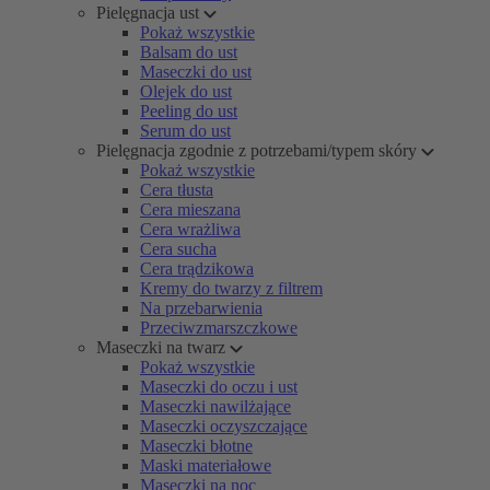
Pielęgnacja ust
Pokaż wszystkie
Balsam do ust
Maseczki do ust
Olejek do ust
Peeling do ust
Serum do ust
Pielęgnacja zgodnie z potrzebami/typem skóry
Pokaż wszystkie
Cera tłusta
Cera mieszana
Cera wrażliwa
Cera sucha
Cera trądzikowa
Kremy do twarzy z filtrem
Na przebarwienia
Przeciwzmarszczkowe
Maseczki na twarz
Pokaż wszystkie
Maseczki do oczu i ust
Maseczki nawilżające
Maseczki oczyszczające
Maseczki błotne
Maski materiałowe
Maseczki na noc