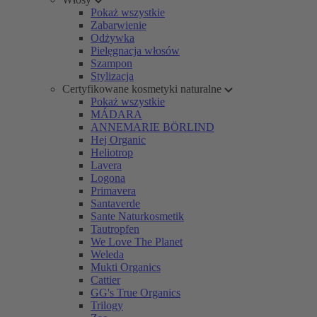
Pokaż wszystkie
Zabarwienie
Odżywka
Pielęgnacja włosów
Szampon
Stylizacja
Certyfikowane kosmetyki naturalne
Pokaż wszystkie
MÁDARA
ANNEMARIE BÖRLIND
Hej Organic
Heliotrop
Lavera
Logona
Primavera
Santaverde
Sante Naturkosmetik
Tautropfen
We Love The Planet
Weleda
Mukti Organics
Cattier
GG's True Organics
Trilogy