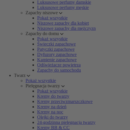
Luksusowe perfumy damskie
Luksusowe perfumy męskie
Zapachy niszowe
Pokaż wszystkie
Niszowe zapachy dla kobiet
Niszowe zapachy dla mężczyzn
Zapachy do domu
Pokaż wszystkie
Świeczki zapachowe
Patyczki zapachowe
Dyfuzory zapachowe
Kamienie zapachowe
Odświeżacze powietrza
Zapachy do samochodu
Twarz
Pokaż wszystkie
Pielęgnacja twarzy
Pokaż wszystkie
Kremy do twarzy
Kremy przeciwzmarszczkowe
Kremy na dzień
Kremy na noc
Olejki do twarzy
24-godzinna pielęgnacja twarzy
Kremy BB & CC