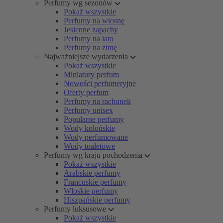
Perfumy wg sezonów
Pokaż wszystkie
Perfumy na wiosnę
Jesienne zapachy
Perfumy na lato
Perfumy na zimę
Najważniejsze wydarzenia
Pokaż wszystkie
Miniatury perfum
Nowości perfumeryjne
Oferty perfum
Perfumy na rachunek
Perfumy unisex
Popularne perfumy
Wody kolońskie
Wody perfumowane
Wody toaletowe
Perfumy wg kraju pochodzenia
Pokaż wszystkie
Arabskie perfumy
Francuskie perfumy
Włoskie perfumy
Hiszpańskie perfumy
Perfumy luksusowe
Pokaż wszystkie