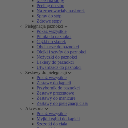
Maski na stopy
Peeling do stóp
Na zrogowaciały naskórek
Spray do stóp
Zdrowe stopy
Pielęgnacja paznokci
Pokaż wszystkie
Pilniki do paznokci
Cążki do skórek
Obcinacze do paznokci
Olejki i sztyfty do paznokci
Nożyczki do paznokci
Lakiery do paznokci
Utwardzacz do paznokci
Zestawy do pielęgnacji
Pokaż wszystkie
Zestawy do kąpieli
Przybornik do paznokci
Zestawy prezentowe
Zestawy do manicure
Zestawy do pielęgnacji ciała
Akcesoria
Pokaż wszystkie
Myjki i gąbki do kąpieli
Szczotki do ciała