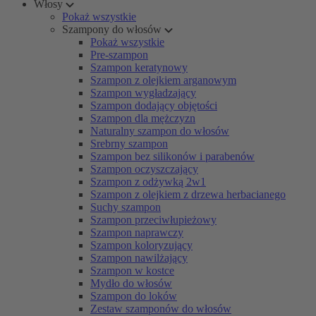
Włosy
Pokaż wszystkie
Szampony do włosów
Pokaż wszystkie
Pre-szampon
Szampon keratynowy
Szampon z olejkiem arganowym
Szampon wygładzający
Szampon dodający objętości
Szampon dla mężczyzn
Naturalny szampon do włosów
Srebrny szampon
Szampon bez silikonów i parabenów
Szampon oczyszczający
Szampon z odżywką 2w1
Szampon z olejkiem z drzewa herbacianego
Suchy szampon
Szampon przeciwłupieżowy
Szampon naprawczy
Szampon koloryzujący
Szampon nawilżający
Szampon w kostce
Mydło do włosów
Szampon do loków
Zestaw szamponów do włosów