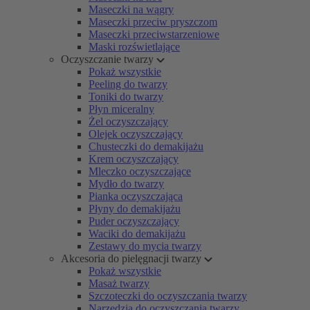
Maseczki na wągry
Maseczki przeciw pryszczom
Maseczki przeciwstarzeniowe
Maski rozświetlające
Oczyszczanie twarzy
Pokaż wszystkie
Peeling do twarzy
Toniki do twarzy
Płyn miceralny
Żel oczyszczający
Olejek oczyszczający
Chusteczki do demakijażu
Krem oczyszczający
Mleczko oczyszczające
Mydło do twarzy
Pianka oczyszczająca
Płyny do demakijażu
Puder oczyszczający
Waciki do demakijażu
Zestawy do mycia twarzy
Akcesoria do pielęgnacji twarzy
Pokaż wszystkie
Masaż twarzy
Szczoteczki do oczyszczania twarzy
Narzędzia do oczyszczania twarzy