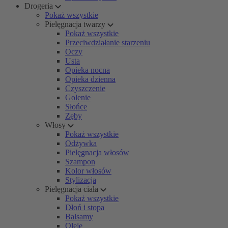
Drogeria
Pokaż wszystkie
Pielęgnacja twarzy
Pokaż wszystkie
Przeciwdziałanie starzeniu
Oczy
Usta
Opieka nocna
Opieka dzienna
Czyszczenie
Golenie
Słońce
Zęby
Włosy
Pokaż wszystkie
Odżywka
Pielęgnacja włosów
Szampon
Kolor włosów
Stylizacja
Pielęgnacja ciała
Pokaż wszystkie
Dłoń i stopa
Balsamy
Oleje