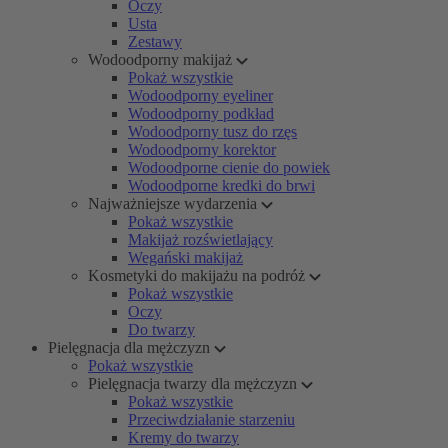
Oczy
Usta
Zestawy
Wodoodporny makijaż
Pokaż wszystkie
Wodoodporny eyeliner
Wodoodporny podkład
Wodoodporny tusz do rzęs
Wodoodporny korektor
Wodoodporne cienie do powiek
Wodoodporne kredki do brwi
Najważniejsze wydarzenia
Pokaż wszystkie
Makijaż rozświetlający
Wegański makijaż
Kosmetyki do makijażu na podróż
Pokaż wszystkie
Oczy
Do twarzy
Pielęgnacja dla mężczyzn
Pokaż wszystkie
Pielęgnacja twarzy dla mężczyzn
Pokaż wszystkie
Przeciwdziałanie starzeniu
Kremy do twarzy