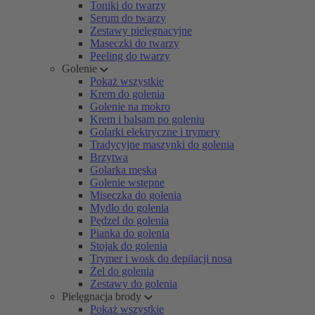
Toniki do twarzy
Serum do twarzy
Zestawy pielęgnacyjne
Maseczki do twarzy
Peeling do twarzy
Golenie
Pokaż wszystkie
Krem do golenia
Golenie na mokro
Krem i balsam po goleniu
Golarki elektryczne i trymery
Tradycyjne maszynki do golenia
Brzytwa
Golarka męska
Golenie wstępne
Miseczka do golenia
Mydło do golenia
Pędzel do golenia
Pianka do golenia
Stojak do golenia
Trymer i wosk do depilacji nosa
Żel do golenia
Zestawy do golenia
Pielęgnacja brody
Pokaż wszystkie