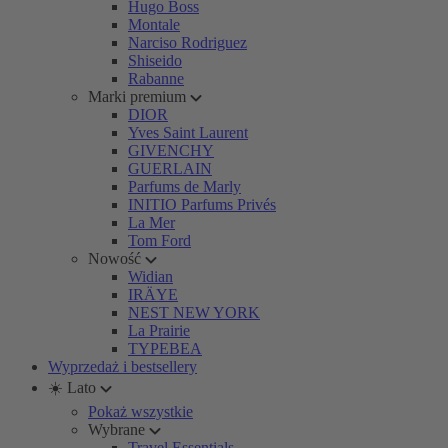
Hugo Boss
Montale
Narciso Rodriguez
Shiseido
Rabanne
Marki premium
DIOR
Yves Saint Laurent
GIVENCHY
GUERLAIN
Parfums de Marly
INITIO Parfums Privés
La Mer
Tom Ford
Nowość
Widian
IRÄYE
NEST NEW YORK
La Prairie
TYPEBEA
Wyprzedaż i bestsellery
☀️ Lato
Pokaż wszystkie
Wybrane
Travel Essentials