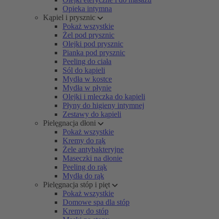
Opieka intymna
Kąpiel i prysznic
Pokaż wszystkie
Żel pod prysznic
Olejki pod prysznic
Pianka pod prysznic
Peeling do ciała
Sól do kąpieli
Mydła w kostce
Mydła w płynie
Olejki i mleczka do kąpieli
Płyny do higieny intymnej
Zestawy do kąpieli
Pielęgnacja dłoni
Pokaż wszystkie
Kremy do rąk
Żele antybakteryjne
Maseczki na dłonie
Peeling do rąk
Mydła do rąk
Pielęgnacja stóp i pięt
Pokaż wszystkie
Domowe spa dla stóp
Kremy do stóp