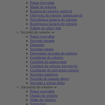
Pokaż wszystkie
Masło do włosów
Kuracja do włosów suchych
Odżywka do włosów farbowanych
Nawilżająca kuracja do włosów
Keratynowa kuracja do włosów
Zabieg na włosy loki
Szczotki do włosów
Pokaż wszystkie
Szczotki okrągłe
Detangler
Szczotka płaska
Drewniana szczotka do włosów
Grzebienie do włosów
Grzebień do tapirowania
Grzebień do włosów kręconych
Grzebienie do strzyżenia włosów
Szczotka tunelowa
Szczotki do masażu głowy
Szczotki z włosia dzika
Akcesoria do włosów
Pokaż wszystkie
Opaski do włosów
Wałki do włosów
Scrunchies