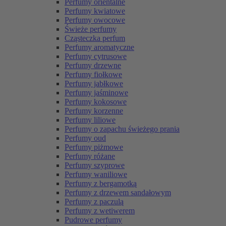
Perfumy orientalne
Perfumy kwiatowe
Perfumy owocowe
Świeże perfumy
Cząsteczka perfum
Perfumy aromatyczne
Perfumy cytrusowe
Perfumy drzewne
Perfumy fiołkowe
Perfumy jabłkowe
Perfumy jaśminowe
Perfumy kokosowe
Perfumy korzenne
Perfumy liliowe
Perfumy o zapachu świeżego prania
Perfumy oud
Perfumy piżmowe
Perfumy różane
Perfumy szyprowe
Perfumy waniliowe
Perfumy z bergamotką
Perfumy z drzewem sandałowym
Perfumy z paczulą
Perfumy z wetiwerem
Pudrowe perfumy