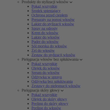
Produkty do stylizacji włosów
Pokaż wszystkie
Środek spieniający
Ochrona przed ciepłem
Preparaty na porost włosów
Lakier do stylizacji włosów
Spray na odrosty
Krem do włosów
Lakier do włosów
Puder do włosów
Sól morska do włosów
Żel do włosów
Zestaw do stylizacji włosów
Pielęgnacja włosów bez spłukiwania
Pokaż wszystkie
Olejek do włosów
Serum do włosów
Odżywka w sprayu
Odżywka bez spłukiwania
Zestawy do pielęgnacji włosów
Pielęgnacja skóry głowy
Pokaż wszystkie
Olejek do skóry głowy
Peeling do skóry głowy
Peeling do włosów