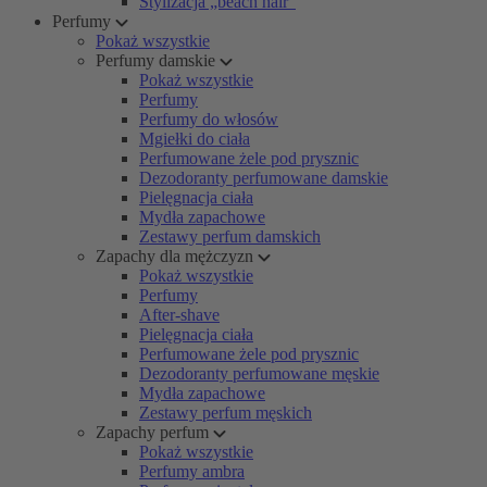
Stylizacja „beach hair”
Perfumy
Pokaż wszystkie
Perfumy damskie
Pokaż wszystkie
Perfumy
Perfumy do włosów
Mgiełki do ciała
Perfumowane żele pod prysznic
Dezodoranty perfumowane damskie
Pielęgnacja ciała
Mydła zapachowe
Zestawy perfum damskich
Zapachy dla mężczyzn
Pokaż wszystkie
Perfumy
After-shave
Pielęgnacja ciała
Perfumowane żele pod prysznic
Dezodoranty perfumowane męskie
Mydła zapachowe
Zestawy perfum męskich
Zapachy perfum
Pokaż wszystkie
Perfumy ambra