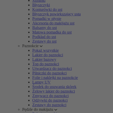
Szminki
Błyszczyki
Konturówki do ust
Błyszczyk powiększający usta
Pomadki w płynie
Akcesoria do makijażu ust
Balsamy do ust
Matowa pomadka do ust
Podkład do ust
Zestawy do ust
Paznokcie
Pokaż wszystkie
Lakier do paznokci
Lakier bazowy
Top do paznokci
Utwardzacz do paznokci
Pilniczki do paznokci
Folie i naklejki na paznokcie
Lampy UV
Środek do usuwania skórek
Żelowy lakier do paznokci
Zmywacz do paznokci
Odżywki do paznokci
Zestawy do paznokci
Pędzle do makijażu