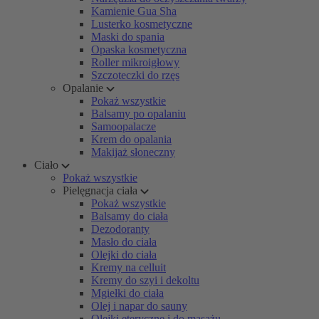
Kamienie Gua Sha
Lusterko kosmetyczne
Maski do spania
Opaska kosmetyczna
Roller mikroigłowy
Szczoteczki do rzęs
Opalanie
Pokaż wszystkie
Balsamy po opalaniu
Samoopalacze
Krem do opalania
Makijaż słoneczny
Ciało
Pokaż wszystkie
Pielęgnacja ciała
Pokaż wszystkie
Balsamy do ciała
Dezodoranty
Masło do ciała
Olejki do ciała
Kremy na celluit
Kremy do szyi i dekoltu
Mgiełki do ciała
Olej i napar do sauny
Olejki eteryczne i do masażu