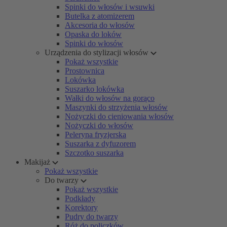
Spinki do włosów i wsuwki
Butelka z atomizerem
Akcesoria do włosów
Opaska do loków
Spinki do włosów
Urządzenia do stylizacji włosów
Pokaż wszystkie
Prostownica
Lokówka
Suszarko lokówka
Wałki do włosów na gorąco
Maszynki do strzyżenia włosów
Nożyczki do cieniowania włosów
Nożyczki do włosów
Peleryna fryzjerska
Suszarka z dyfuzorem
Szczotko suszarka
Makijaż
Pokaż wszystkie
Do twarzy
Pokaż wszystkie
Podkłady
Korektory
Pudry do twarzy
Róż do policzków