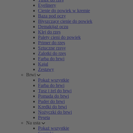
Eyelinery
Cienie do powiek w kremie
Baza pod oczy
Błyszczące cienie do powiek
Demakijaż oczu
Klej do rzęs
Palety cieni do powiek
Primer do rzęs
Sztuczne rzęsy
Zalotki do rzęs
Farba do brwi
Kajal
Zestawy
Brwi
Pokaż wszystkie
Farba do brwi
Tusz i żel do brwi
Pomada do brwi
Puder do brwi
Kredki do brwi
Nożyczki do brwi
Pęseta
Na usta
Pokaż wszystkie