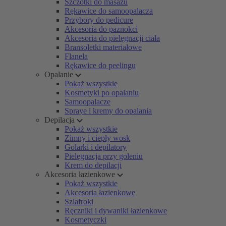
Szczotki do masażu
Rękawice do samoopalacza
Przybory do pedicure
Akcesoria do paznokci
Akcesoria do pielęgnacji ciała
Bransoletki materiałowe
Flanela
Rękawice do peelingu
Opalanie
Pokaż wszystkie
Kosmetyki po opalaniu
Samoopalacze
Spraye i kremy do opalania
Depilacja
Pokaż wszystkie
Zimny i ciepły wosk
Golarki i depilatory
Pielęgnacja przy goleniu
Krem do depilacji
Akcesoria łazienkowe
Pokaż wszystkie
Akcesoria łazienkowe
Szlafroki
Ręczniki i dywaniki łazienkowe
Kosmetyczki