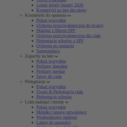
Letnie trendy beauty 2026
Kosmetyki na lato dla niego
Kosmetyki do opalania
Pokaż wszystkie
Ochrona przeciwsłoneczna do twarzy
Makijaż z filtrem SPF
Ochrona przeciwsłoneczna dla ciała
Pielęgnacja włosów z SPF
Ochrona po opalaniu
Samoopalacz
Zapachy na lato
Pokaż wszystkie
Perfumy damskie
Perfumy męskie
Spray do ciała
Pielęgnacja
Pokaż wszystkie
Twarz & Pielęgnacja ciała
Pielęgnacja włosów
Letni makijaż i trendy
Pokaż wszystkie
Mgiełki i spraye utrwalające
Wodoodporny makijaż
Lakier do paznokci