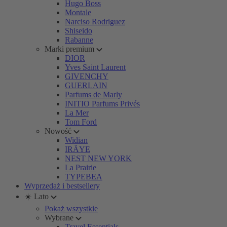
Hugo Boss
Montale
Narciso Rodriguez
Shiseido
Rabanne
Marki premium
DIOR
Yves Saint Laurent
GIVENCHY
GUERLAIN
Parfums de Marly
INITIO Parfums Privés
La Mer
Tom Ford
Nowość
Widian
IRÄYE
NEST NEW YORK
La Prairie
TYPEBEA
Wyprzedaż i bestsellery
☀️ Lato
Pokaż wszystkie
Wybrane
Travel Essentials