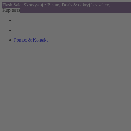
Flash Sale: Skorzystaj z Beauty Deals & odkryj bestsellery
Kup teraz
Pomoc & Kontakt