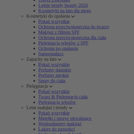
Letnie trendy beauty 2026
Kosmetyki na lato dla niego
Kosmetyki do opalania
Pokaż wszystkie
Ochrona przeciwsłoneczna do twarzy
Makijaż z filtrem SPF
Ochrona przeciwsłoneczna dla ciała
Pielęgnacja włosów z SPF
Ochrona po opalaniu
Samoopalacz
Zapachy na lato
Pokaż wszystkie
Perfumy damskie
Perfumy męskie
Spray do ciała
Pielęgnacja
Pokaż wszystkie
Twarz & Pielęgnacja ciała
Pielęgnacja włosów
Letni makijaż i trendy
Pokaż wszystkie
Mgiełki i spraye utrwalające
Wodoodporny makijaż
Lakier do paznokci