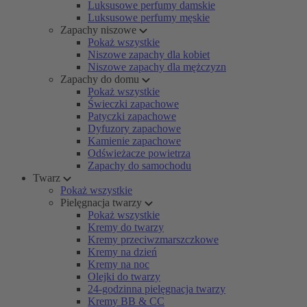
Luksusowe perfumy damskie
Luksusowe perfumy męskie
Zapachy niszowe
Pokaż wszystkie
Niszowe zapachy dla kobiet
Niszowe zapachy dla mężczyzn
Zapachy do domu
Pokaż wszystkie
Świeczki zapachowe
Patyczki zapachowe
Dyfuzory zapachowe
Kamienie zapachowe
Odświeżacze powietrza
Zapachy do samochodu
Twarz
Pokaż wszystkie
Pielęgnacja twarzy
Pokaż wszystkie
Kremy do twarzy
Kremy przeciwzmarszczkowe
Kremy na dzień
Kremy na noc
Olejki do twarzy
24-godzinna pielęgnacja twarzy
Kremy BB & CC