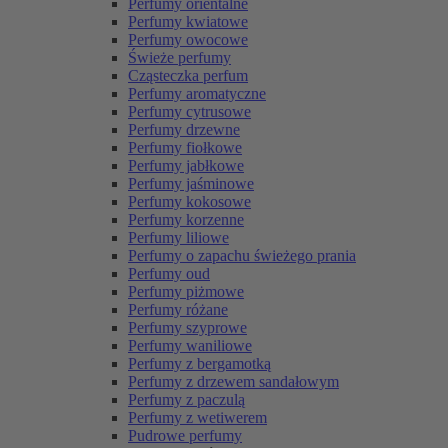
Perfumy orientalne
Perfumy kwiatowe
Perfumy owocowe
Świeże perfumy
Cząsteczka perfum
Perfumy aromatyczne
Perfumy cytrusowe
Perfumy drzewne
Perfumy fiołkowe
Perfumy jabłkowe
Perfumy jaśminowe
Perfumy kokosowe
Perfumy korzenne
Perfumy liliowe
Perfumy o zapachu świeżego prania
Perfumy oud
Perfumy piżmowe
Perfumy różane
Perfumy szyprowe
Perfumy waniliowe
Perfumy z bergamotką
Perfumy z drzewem sandałowym
Perfumy z paczulą
Perfumy z wetiwerem
Pudrowe perfumy