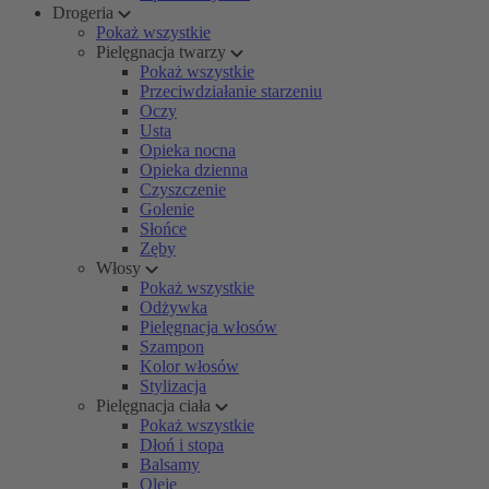
Drogeria
Pokaż wszystkie
Pielęgnacja twarzy
Pokaż wszystkie
Przeciwdziałanie starzeniu
Oczy
Usta
Opieka nocna
Opieka dzienna
Czyszczenie
Golenie
Słońce
Zęby
Włosy
Pokaż wszystkie
Odżywka
Pielęgnacja włosów
Szampon
Kolor włosów
Stylizacja
Pielęgnacja ciała
Pokaż wszystkie
Dłoń i stopa
Balsamy
Oleje