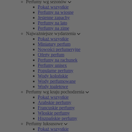
Perfumy wg sezonów
Pokaż wszystkie
Perfumy na wiosnę
Jesienne zapachy
Perfumy na lato
Perfumy na zimę
Najważniejsze wydarzenia
Pokaż wszystkie
Miniatury perfum
Nowości perfumeryjne
Oferty perfum
Perfumy na rachunek
Perfumy unisex
Popularne perfumy
Wody kolońskie
Wody perfumowane
Wody toaletowe
Perfumy wg kraju pochodzenia
Pokaż wszystkie
Arabskie perfumy
Francuskie perfumy
Włoskie perfumy
Hiszpańskie perfumy
Perfumy luksusowe
Pokaż wszystkie