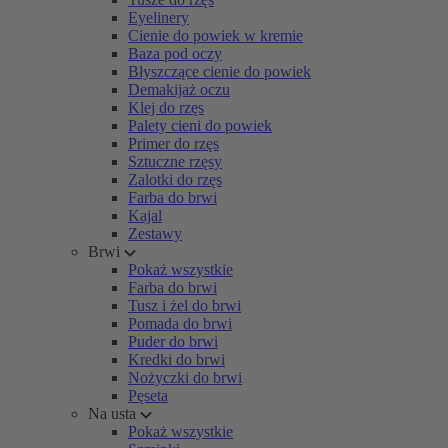
Eyelinery
Cienie do powiek w kremie
Baza pod oczy
Błyszczące cienie do powiek
Demakijaż oczu
Klej do rzęs
Palety cieni do powiek
Primer do rzęs
Sztuczne rzęsy
Zalotki do rzęs
Farba do brwi
Kajal
Zestawy
Brwi
Pokaż wszystkie
Farba do brwi
Tusz i żel do brwi
Pomada do brwi
Puder do brwi
Kredki do brwi
Nożyczki do brwi
Pęseta
Na usta
Pokaż wszystkie