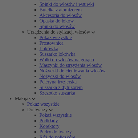
Spinki do włosów i wsuwki
Butelka z atomizerem
Akcesoria do włosów
Opaska do loków
Spinki do włosów
Urządzenia do stylizacji włosów
Pokaż wszystkie
Prostownica
Lokówka
Suszarko lokówka
Wałki do włosów na gorąco
Maszynki do strzyżenia włosów
Nożyczki do cieniowania włosów
Nożyczki do włosów
Peleryna fryzjerska
Suszarka z dyfuzorem
Szczotko suszarka
Makijaż
Pokaż wszystkie
Do twarzy
Pokaż wszystkie
Podkłady
Korektory
Pudry do twarzy
Róż do policzków