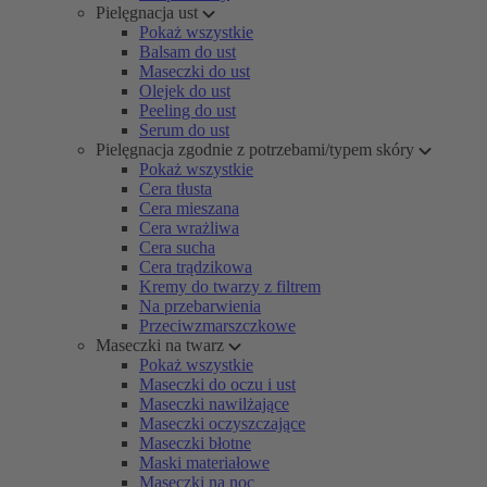
Pielęgnacja ust
Pokaż wszystkie
Balsam do ust
Maseczki do ust
Olejek do ust
Peeling do ust
Serum do ust
Pielęgnacja zgodnie z potrzebami/typem skóry
Pokaż wszystkie
Cera tłusta
Cera mieszana
Cera wrażliwa
Cera sucha
Cera trądzikowa
Kremy do twarzy z filtrem
Na przebarwienia
Przeciwzmarszczkowe
Maseczki na twarz
Pokaż wszystkie
Maseczki do oczu i ust
Maseczki nawilżające
Maseczki oczyszczające
Maseczki błotne
Maski materiałowe
Maseczki na noc