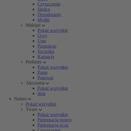
Czyszczenie
Słońce
Dezodoranty
Mydła
Makijaż
Pokaż wszystkie
Oczy
Usta
Paznokcie
Szczotka
Karnacja
Perfumy
Pokaż wszystkie
Panie
Panowie
Akcesoria
Pokaż wszystkie
Inne
Natura
Pokaż wszystkie
Twarz
Pokaż wszystkie
Pielęgnacja twarzy
Pielęgnacja oczu
Czyszczenie