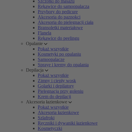
Szczotki do masażu
Rękawice do samoopalacza
Przybory do pedicure
Akcesoria do paznokci
Akcesoria do pielęgnacji ciała
Bransoletki materiałowe
Flanela
Rękawice do peelingu
Opalanie
Pokaż wszystkie
Kosmetyki po opalaniu
Samoopalacze
Spraye i kremy do opalania
Depilacja
Pokaż wszystkie
Zimny i ciepły wosk
Golarki i depilatory
Pielęgnacja przy goleniu
Krem do depilacji
Akcesoria łazienkowe
Pokaż wszystkie
Akcesoria łazienkowe
Szlafroki
Ręczniki i dywaniki łazienkowe
Kosmetyczki