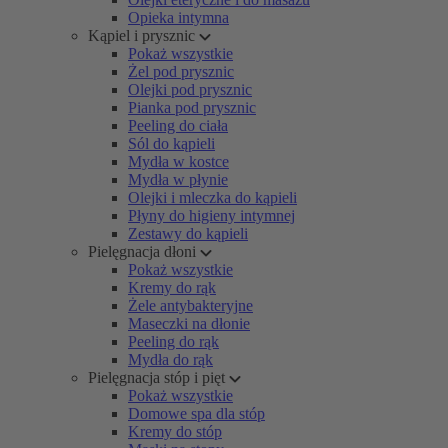
Opieka intymna
Kąpiel i prysznic
Pokaż wszystkie
Żel pod prysznic
Olejki pod prysznic
Pianka pod prysznic
Peeling do ciała
Sól do kąpieli
Mydła w kostce
Mydła w płynie
Olejki i mleczka do kąpieli
Płyny do higieny intymnej
Zestawy do kąpieli
Pielęgnacja dłoni
Pokaż wszystkie
Kremy do rąk
Żele antybakteryjne
Maseczki na dłonie
Peeling do rąk
Mydła do rąk
Pielęgnacja stóp i pięt
Pokaż wszystkie
Domowe spa dla stóp
Kremy do stóp