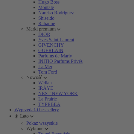
Hugo Boss
Montale
Narciso Rodriguez
Shiseido
Rabanne
Marki premium
DIOR
Yves Saint Laurent
GIVENCHY
GUERLAIN
Parfums de Marly
INITIO Parfums Privés
La Mer
Tom Ford
Nowość
Widian
IRÄYE
NEST NEW YORK
La Prairie
TYPEBEA
Wyprzedaż i bestsellery
☀️ Lato
Pokaż wszystkie
Wybrane
Travel Essentials