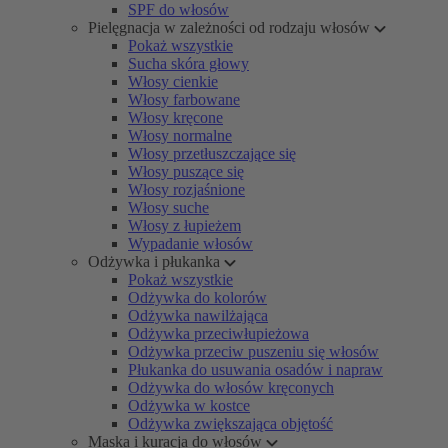
SPF do włosów
Pielęgnacja w zależności od rodzaju włosów
Pokaż wszystkie
Sucha skóra głowy
Włosy cienkie
Włosy farbowane
Włosy kręcone
Włosy normalne
Włosy przetłuszczające się
Włosy puszące się
Włosy rozjaśnione
Włosy suche
Włosy z łupieżem
Wypadanie włosów
Odżywka i płukanka
Pokaż wszystkie
Odżywka do kolorów
Odżywka nawilżająca
Odżywka przeciwłupieżowa
Odżywka przeciw puszeniu się włosów
Płukanka do usuwania osadów i napraw
Odżywka do włosów kręconych
Odżywka w kostce
Odżywka zwiększająca objętość
Maska i kuracja do włosów