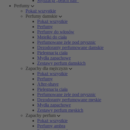
Stylizacja „beach hair”
Perfumy
Pokaż wszystkie
Perfumy damskie
Pokaż wszystkie
Perfumy
Perfumy do włosów
Mgiełki do ciała
Perfumowane żele pod prysznic
Dezodoranty perfumowane damskie
Pielęgnacja ciała
Mydła zapachowe
Zestawy perfum damskich
Zapachy dla mężczyzn
Pokaż wszystkie
Perfumy
After-shave
Pielęgnacja ciała
Perfumowane żele pod prysznic
Dezodoranty perfumowane męskie
Mydła zapachowe
Zestawy perfum męskich
Zapachy perfum
Pokaż wszystkie
Perfumy ambra