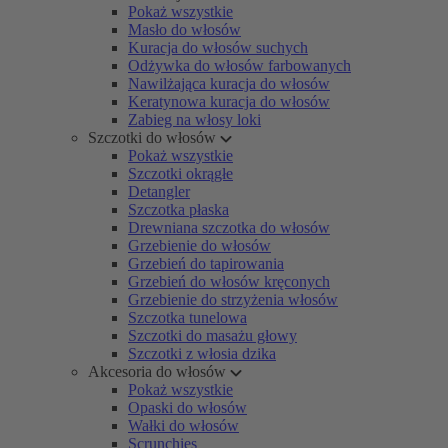
Pokaż wszystkie
Masło do włosów
Kuracja do włosów suchych
Odżywka do włosów farbowanych
Nawilżająca kuracja do włosów
Keratynowa kuracja do włosów
Zabieg na włosy loki
Szczotki do włosów
Pokaż wszystkie
Szczotki okrągłe
Detangler
Szczotka płaska
Drewniana szczotka do włosów
Grzebienie do włosów
Grzebień do tapirowania
Grzebień do włosów kręconych
Grzebienie do strzyżenia włosów
Szczotka tunelowa
Szczotki do masażu głowy
Szczotki z włosia dzika
Akcesoria do włosów
Pokaż wszystkie
Opaski do włosów
Wałki do włosów
Scrunchies