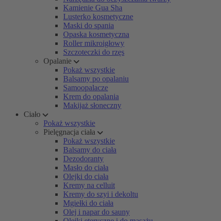
Kamienie Gua Sha
Lusterko kosmetyczne
Maski do spania
Opaska kosmetyczna
Roller mikroigłowy
Szczoteczki do rzęs
Opalanie
Pokaż wszystkie
Balsamy po opalaniu
Samoopalacze
Krem do opalania
Makijaż słoneczny
Ciało
Pokaż wszystkie
Pielęgnacja ciała
Pokaż wszystkie
Balsamy do ciała
Dezodoranty
Masło do ciała
Olejki do ciała
Kremy na celluit
Kremy do szyi i dekoltu
Mgiełki do ciała
Olej i napar do sauny
Olejki eteryczne i do masażu