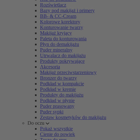
Rozświetlacz
Bazy pod makijaż i primery
BB- & CC-Cream
Kolorowe korektory
Konturowanie twarzy
Makijaż kryjący
Paleta do konturowania
Płyn do demakijażu
Puder mineralny
Utrwalacz do makijażu
Produkty pokrywające
Akcesoria
Makijaż przeciwstarzeniowy
Bronzer do twarzy
Podkład w kompakcie
Podkład w kremie
Produkty do makijażu
Podkład w płynie
Puder prasowany
Puder sypki
Zestaw kosmetyków do makijażu
Do oczu
Pokaż wszystkie
Cienie do powiek
Tusze do rzęs