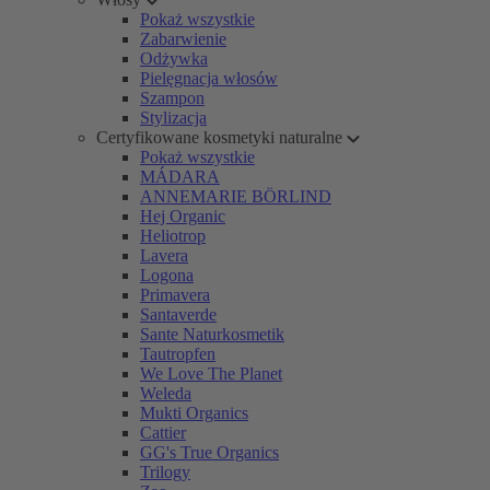
Pokaż wszystkie
Zabarwienie
Odżywka
Pielęgnacja włosów
Szampon
Stylizacja
Certyfikowane kosmetyki naturalne
Pokaż wszystkie
MÁDARA
ANNEMARIE BÖRLIND
Hej Organic
Heliotrop
Lavera
Logona
Primavera
Santaverde
Sante Naturkosmetik
Tautropfen
We Love The Planet
Weleda
Mukti Organics
Cattier
GG's True Organics
Trilogy