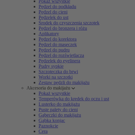
Pokaż wszystkie
Pędzel do podkładu
Pędzel do cieni
Pędzelek do ust
Środek do czyszczenia szczotek
Pędzel do bronzera i różu
Aplikatory
Pędzel do korektora
Pędzel do maseczek
Pędzel do pudru
Pędzel do rozświetlacza
Pędzelek do eyelinera
Pudry sypkie
Szczoteczka do brwi
Worki na szczotki
Zestaw pędzli do makijażu
Akcesoria do makijażu
Pokaż wszystkie
Temperówka do kredek do oczu i ust
Lusterko do makijażu
Puste palety do cieni
Gąbeczki do makijażu
Gąbka konjac
Paznokcie
Cera