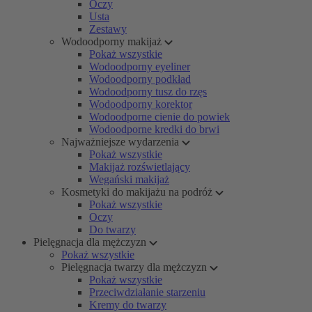
Oczy
Usta
Zestawy
Wodoodporny makijaż
Pokaż wszystkie
Wodoodporny eyeliner
Wodoodporny podkład
Wodoodporny tusz do rzęs
Wodoodporny korektor
Wodoodporne cienie do powiek
Wodoodporne kredki do brwi
Najważniejsze wydarzenia
Pokaż wszystkie
Makijaż rozświetlający
Wegański makijaż
Kosmetyki do makijażu na podróż
Pokaż wszystkie
Oczy
Do twarzy
Pielęgnacja dla mężczyzn
Pokaż wszystkie
Pielęgnacja twarzy dla mężczyzn
Pokaż wszystkie
Przeciwdziałanie starzeniu
Kremy do twarzy