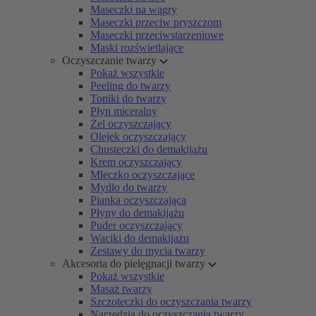
Maseczki na wągry
Maseczki przeciw pryszczom
Maseczki przeciwstarzeniowe
Maski rozświetlające
Oczyszczanie twarzy
Pokaż wszystkie
Peeling do twarzy
Toniki do twarzy
Płyn miceralny
Żel oczyszczający
Olejek oczyszczający
Chusteczki do demakijażu
Krem oczyszczający
Mleczko oczyszczające
Mydło do twarzy
Pianka oczyszczająca
Płyny do demakijażu
Puder oczyszczający
Waciki do demakijażu
Zestawy do mycia twarzy
Akcesoria do pielęgnacji twarzy
Pokaż wszystkie
Masaż twarzy
Szczoteczki do oczyszczania twarzy
Narzędzia do oczyszczania twarzy