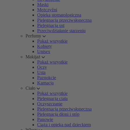
Maski
Mężczyźni
Opieka stomatologiczna
Pielęgnacja przeciwsłoneczna
Pielęgnacja ust
Przeciwdziałanie starzeniu
Perfumy
Pokaż wszystkie
Kobiety
Unisex
Makijaż
Pokaż wszystkie
Oczy
Usta
Paznokcie
Karnacja
Ciało
Pokaż wszystkie
Pielęgnacja ciała
Oczyszczanie
Pielęgnacja przeciwsłoneczna
Pielęgnacja dłoni i stóp
Panowie
Ciąża i opieka nad dzieckiem
Włosy