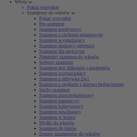
Włosy
Pokaż wszystkie
Szampony do włosów
Pokaż wszystkie
Pre-szampon
Szampon keratynowy
Szampon z olejkiem arganowym
Szampon wygładzający
Szampon dodający objętości
Szampon dla mężczyzn
Naturalny szampon do włosów
Srebrny szampon
Szampon bez silikonów i parabenów
Szampon oczyszczający
Szampon z odżywką 2w1
Szampon z olejkiem z drzewa herbacianego
Suchy szampon
Szampon przeciwłupieżowy
Szampon naprawczy
Szampon koloryzujący
Szampon nawilżający
Szampon w kostce
Mydło do włosów
Szampon do loków
Zestaw szamponów do włosów