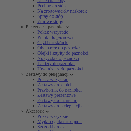
Maski na stopy
Peeling do stóp
Na zrogowaciały naskórek
Spray do stóp
Zdrowe stopy
Pielęgnacja paznokci
Pokaż wszystkie
Pilniki do paznokci
Cążki do skórek
Obcinacze do paznokci
Olejki i sztyfty do paznokci
Nożyczki do paznokci
Lakiery do paznokci
Utwardzacz do paznokci
Zestawy do pielęgnacji
Pokaż wszystkie
Zestawy do kąpieli
Przybornik do paznokci
Zestawy prezentowe
Zestawy do manicure
Zestawy do pielęgnacji ciała
Akcesoria
Pokaż wszystkie
Myjki i gąbki do kąpieli
Szczotki do ciała