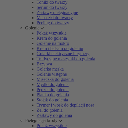
Toniki do twarzy
Serum do twarzy
Zestawy pielęgnacyjne
Maseczki do twarzy
Peeling do twarzy
Golenie
Pokaż wszystkie
Krem do golenia
Golenie na mokro
Krem i balsam po goleniu
Golarki elektryczne i trymery
Tradycyjne maszynki do golenia
Brzytwa
Golarka męska
Golenie wstępne
Miseczka do golenia
Mydło do golenia
Pędzel do golenia
Pianka do golenia
Stojak do golenia
Trymer i wosk do depilacji nosa
Żel do golenia
Zestawy do golenia
Pielęgnacja brody
Pokaż wszystkie