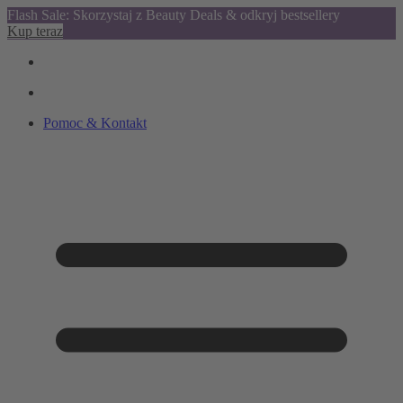
Flash Sale: Skorzystaj z Beauty Deals & odkryj bestsellery
Kup teraz
Pomoc & Kontakt