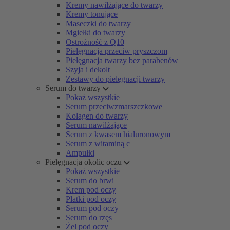
Kremy nawilżające do twarzy
Kremy tonujące
Maseczki do twarzy
Mgiełki do twarzy
Ostrożność z Q10
Pielęgnacja przeciw pryszczom
Pielęgnacja twarzy bez parabenów
Szyja i dekolt
Zestawy do pielęgnacji twarzy
Serum do twarzy
Pokaż wszystkie
Serum przeciwzmarszczkowe
Kolagen do twarzy
Serum nawilżające
Serum z kwasem hialuronowym
Serum z witaminą c
Ampułki
Pielęgnacja okolic oczu
Pokaż wszystkie
Serum do brwi
Krem pod oczy
Płatki pod oczy
Serum pod oczy
Serum do rzęs
Żel pod oczy