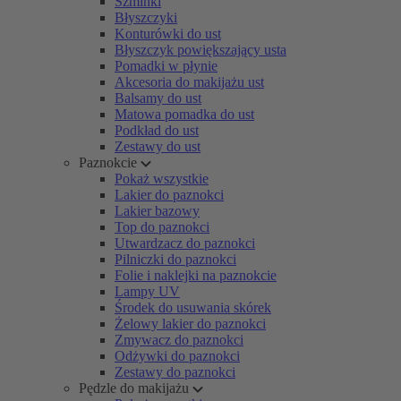
Szminki
Błyszczyki
Konturówki do ust
Błyszczyk powiększający usta
Pomadki w płynie
Akcesoria do makijażu ust
Balsamy do ust
Matowa pomadka do ust
Podkład do ust
Zestawy do ust
Paznokcie
Pokaż wszystkie
Lakier do paznokci
Lakier bazowy
Top do paznokci
Utwardzacz do paznokci
Pilniczki do paznokci
Folie i naklejki na paznokcie
Lampy UV
Środek do usuwania skórek
Żelowy lakier do paznokci
Zmywacz do paznokci
Odżywki do paznokci
Zestawy do paznokci
Pędzle do makijażu