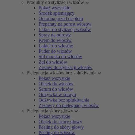
Produkty do stylizacji włosów
Pokaż wszystkie
Środek spieniający
Ochrona przed ciepłem
Preparaty na porost włosów
Lakier do stylizacji włosów
Spray na odrosty
Krem do włosów
Lakier do włosów
Puder do włosów
Sól morska do włosów
Żel do włosów
Zestaw do stylizacji włosów
Pielęgnacja włosów bez spłukiwania
Pokaż wszystkie
Olejek do włosów
Serum do włosów
Odżywka w sprayu
Odżywka bez spłukiwania
Zestawy do pielęgnacji włosów
Pielęgnacja skóry głowy
Pokaż wszystkie
Olejek do skóry głowy
Peeling do skóry głowy
Peeling do włosów