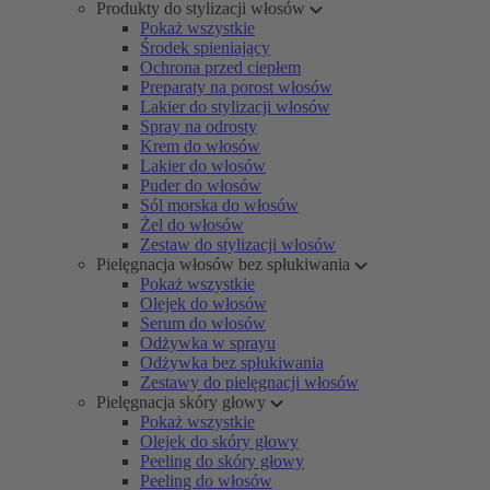
Produkty do stylizacji włosów
Pokaż wszystkie
Środek spieniający
Ochrona przed ciepłem
Preparaty na porost włosów
Lakier do stylizacji włosów
Spray na odrosty
Krem do włosów
Lakier do włosów
Puder do włosów
Sól morska do włosów
Żel do włosów
Zestaw do stylizacji włosów
Pielęgnacja włosów bez spłukiwania
Pokaż wszystkie
Olejek do włosów
Serum do włosów
Odżywka w sprayu
Odżywka bez spłukiwania
Zestawy do pielęgnacji włosów
Pielęgnacja skóry głowy
Pokaż wszystkie
Olejek do skóry głowy
Peeling do skóry głowy
Peeling do włosów