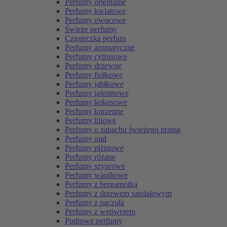
Perfumy orientalne
Perfumy kwiatowe
Perfumy owocowe
Świeże perfumy
Cząsteczka perfum
Perfumy aromatyczne
Perfumy cytrusowe
Perfumy drzewne
Perfumy fiołkowe
Perfumy jabłkowe
Perfumy jaśminowe
Perfumy kokosowe
Perfumy korzenne
Perfumy liliowe
Perfumy o zapachu świeżego prania
Perfumy oud
Perfumy piżmowe
Perfumy różane
Perfumy szyprowe
Perfumy waniliowe
Perfumy z bergamotką
Perfumy z drzewem sandałowym
Perfumy z paczulą
Perfumy z wetiwerem
Pudrowe perfumy