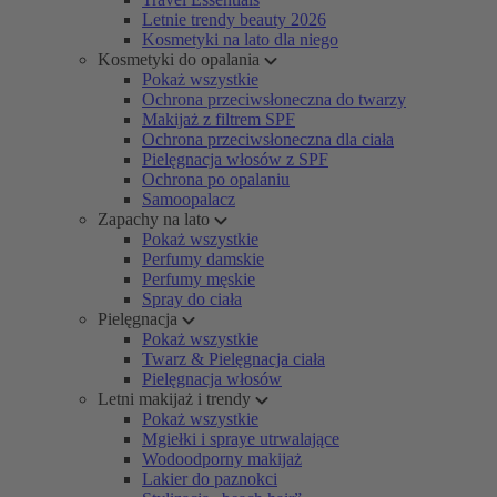
Letnie trendy beauty 2026
Kosmetyki na lato dla niego
Kosmetyki do opalania
Pokaż wszystkie
Ochrona przeciwsłoneczna do twarzy
Makijaż z filtrem SPF
Ochrona przeciwsłoneczna dla ciała
Pielęgnacja włosów z SPF
Ochrona po opalaniu
Samoopalacz
Zapachy na lato
Pokaż wszystkie
Perfumy damskie
Perfumy męskie
Spray do ciała
Pielęgnacja
Pokaż wszystkie
Twarz & Pielęgnacja ciała
Pielęgnacja włosów
Letni makijaż i trendy
Pokaż wszystkie
Mgiełki i spraye utrwalające
Wodoodporny makijaż
Lakier do paznokci