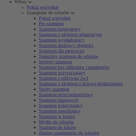
Włosy
Pokaż wszystkie
Szampony do włosów
Pokaż wszystkie
Pre-szampon
Szampon keratynowy
Szampon z olejkiem arganowym
Szampon wygładzający
Szampon dodający objętości
Szampon dla mężczyzn
Naturalny szampon do włosów
Srebrny szampon
Szampon bez silikonów i parabenów
Szampon oczyszczający
Szampon z odżywką 2w1
Szampon z olejkiem z drzewa herbacianego
Suchy szampon
Szampon przeciwłupieżowy
Szampon naprawczy
Szampon koloryzujący
Szampon nawilżający
Szampon w kostce
Mydło do włosów
Szampon do loków
Zestaw szamponów do włosów