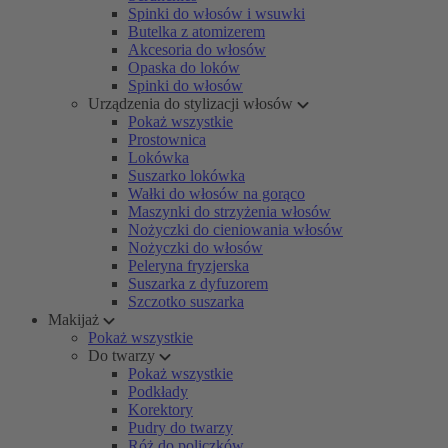
Spinki do włosów i wsuwki
Butelka z atomizerem
Akcesoria do włosów
Opaska do loków
Spinki do włosów
Urządzenia do stylizacji włosów
Pokaż wszystkie
Prostownica
Lokówka
Suszarko lokówka
Wałki do włosów na gorąco
Maszynki do strzyżenia włosów
Nożyczki do cieniowania włosów
Nożyczki do włosów
Peleryna fryzjerska
Suszarka z dyfuzorem
Szczotko suszarka
Makijaż
Pokaż wszystkie
Do twarzy
Pokaż wszystkie
Podkłady
Korektory
Pudry do twarzy
Róż do policzków