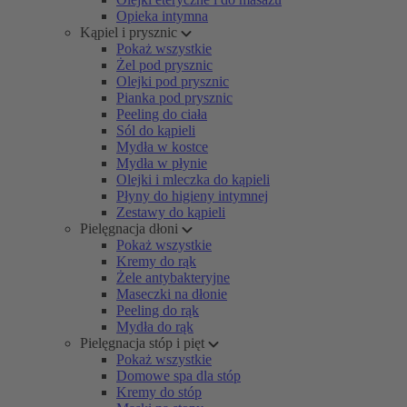
Opieka intymna
Kąpiel i prysznic
Pokaż wszystkie
Żel pod prysznic
Olejki pod prysznic
Pianka pod prysznic
Peeling do ciała
Sól do kąpieli
Mydła w kostce
Mydła w płynie
Olejki i mleczka do kąpieli
Płyny do higieny intymnej
Zestawy do kąpieli
Pielęgnacja dłoni
Pokaż wszystkie
Kremy do rąk
Żele antybakteryjne
Maseczki na dłonie
Peeling do rąk
Mydła do rąk
Pielęgnacja stóp i pięt
Pokaż wszystkie
Domowe spa dla stóp
Kremy do stóp