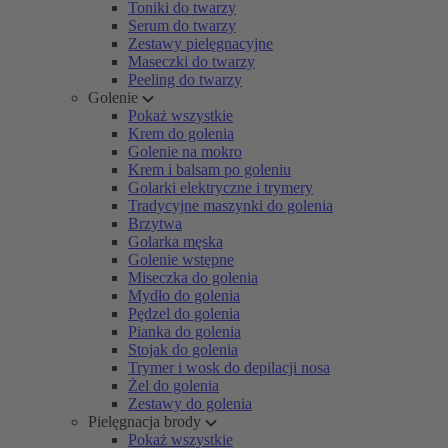
Toniki do twarzy
Serum do twarzy
Zestawy pielęgnacyjne
Maseczki do twarzy
Peeling do twarzy
Golenie
Pokaż wszystkie
Krem do golenia
Golenie na mokro
Krem i balsam po goleniu
Golarki elektryczne i trymery
Tradycyjne maszynki do golenia
Brzytwa
Golarka męska
Golenie wstępne
Miseczka do golenia
Mydło do golenia
Pędzel do golenia
Pianka do golenia
Stojak do golenia
Trymer i wosk do depilacji nosa
Żel do golenia
Zestawy do golenia
Pielęgnacja brody
Pokaż wszystkie