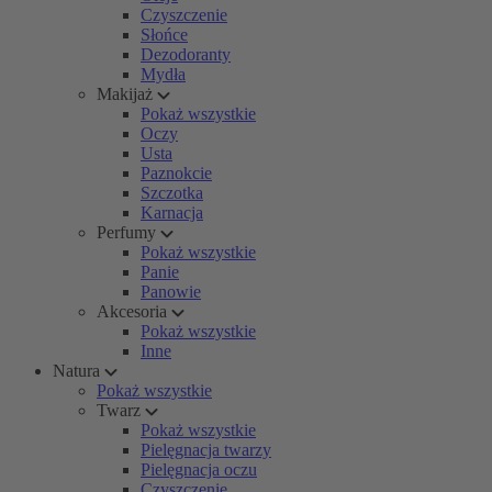
Czyszczenie
Słońce
Dezodoranty
Mydła
Makijaż
Pokaż wszystkie
Oczy
Usta
Paznokcie
Szczotka
Karnacja
Perfumy
Pokaż wszystkie
Panie
Panowie
Akcesoria
Pokaż wszystkie
Inne
Natura
Pokaż wszystkie
Twarz
Pokaż wszystkie
Pielęgnacja twarzy
Pielęgnacja oczu
Czyszczenie