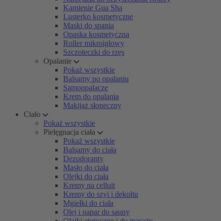
Kamienie Gua Sha
Lusterko kosmetyczne
Maski do spania
Opaska kosmetyczna
Roller mikroigłowy
Szczoteczki do rzęs
Opalanie
Pokaż wszystkie
Balsamy po opalaniu
Samoopalacze
Krem do opalania
Makijaż słoneczny
Ciało
Pokaż wszystkie
Pielęgnacja ciała
Pokaż wszystkie
Balsamy do ciała
Dezodoranty
Masło do ciała
Olejki do ciała
Kremy na celluit
Kremy do szyi i dekoltu
Mgiełki do ciała
Olej i napar do sauny
Olejki eteryczne i do masażu