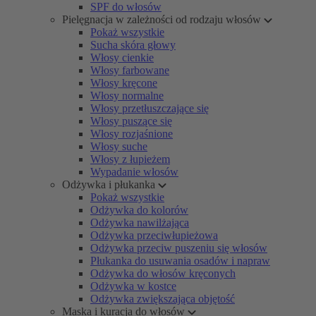
SPF do włosów
Pielęgnacja w zależności od rodzaju włosów
Pokaż wszystkie
Sucha skóra głowy
Włosy cienkie
Włosy farbowane
Włosy kręcone
Włosy normalne
Włosy przetłuszczające się
Włosy puszące się
Włosy rozjaśnione
Włosy suche
Włosy z łupieżem
Wypadanie włosów
Odżywka i płukanka
Pokaż wszystkie
Odżywka do kolorów
Odżywka nawilżająca
Odżywka przeciwłupieżowa
Odżywka przeciw puszeniu się włosów
Płukanka do usuwania osadów i napraw
Odżywka do włosów kręconych
Odżywka w kostce
Odżywka zwiększająca objętość
Maska i kuracja do włosów