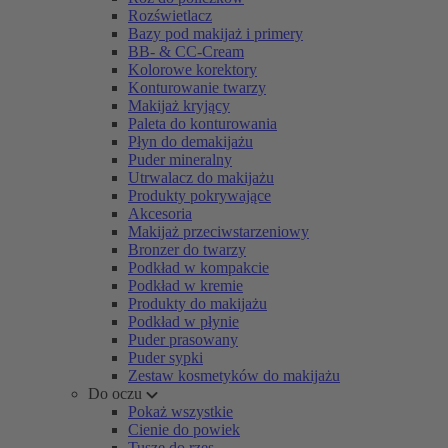
Rozświetlacz
Bazy pod makijaż i primery
BB- & CC-Cream
Kolorowe korektory
Konturowanie twarzy
Makijaż kryjący
Paleta do konturowania
Płyn do demakijażu
Puder mineralny
Utrwalacz do makijażu
Produkty pokrywające
Akcesoria
Makijaż przeciwstarzeniowy
Bronzer do twarzy
Podkład w kompakcie
Podkład w kremie
Produkty do makijażu
Podkład w płynie
Puder prasowany
Puder sypki
Zestaw kosmetyków do makijażu
Do oczu
Pokaż wszystkie
Cienie do powiek
Tusze do rzęs