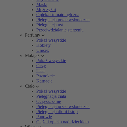
Maski
Mężczyźni
Opieka stomatologiczna
Pielęgnacja przeciwsłoneczna
Pielęgnacja ust
Przeciwdziałanie starzeniu
Perfumy
Pokaż wszystkie
Kobiety
Unisex
Makijaż
Pokaż wszystkie
Oczy
Usta
Paznokcie
Karnacja
Ciało
Pokaż wszystkie
Pielęgnacja ciała
Oczyszczanie
Pielęgnacja przeciwsłoneczna
Pielęgnacja dłoni i stóp
Panowie
Ciąża i opieka nad dzieckiem
Włosy