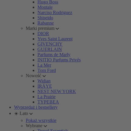
Hugo Boss
Montale
Narciso Rodriguez
Shiseido
Rabanne
Marki premium
DIOR
Yves Saint Laurent
GIVENCHY
GUERLAIN
Parfums de Marly
INITIO Parfums Privés
La Mer
Tom Ford
Nowość
Widian
IRÄYE
NEST NEW YORK
La Prairie
TYPEBEA
Wyprzedaż i bestsellery
☀️ Lato
Pokaż wszystkie
Wybrane
Travel Essentials