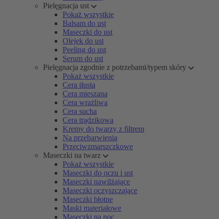
Pielęgnacja ust
Pokaż wszystkie
Balsam do ust
Maseczki do ust
Olejek do ust
Peeling do ust
Serum do ust
Pielęgnacja zgodnie z potrzebami/typem skóry
Pokaż wszystkie
Cera tłusta
Cera mieszana
Cera wrażliwa
Cera sucha
Cera trądzikowa
Kremy do twarzy z filtrem
Na przebarwienia
Przeciwzmarszczkowe
Maseczki na twarz
Pokaż wszystkie
Maseczki do oczu i ust
Maseczki nawilżające
Maseczki oczyszczające
Maseczki błotne
Maski materiałowe
Maseczki na noc