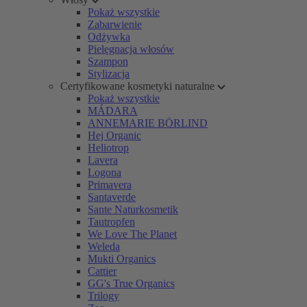
Pokaż wszystkie
Zabarwienie
Odżywka
Pielęgnacja włosów
Szampon
Stylizacja
Certyfikowane kosmetyki naturalne
Pokaż wszystkie
MÁDARA
ANNEMARIE BÖRLIND
Hej Organic
Heliotrop
Lavera
Logona
Primavera
Santaverde
Sante Naturkosmetik
Tautropfen
We Love The Planet
Weleda
Mukti Organics
Cattier
GG's True Organics
Trilogy