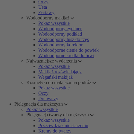
Oczy
Usta
Zestawy
Wodoodporny makijaż
Pokaż wszystkie
Wodoodporny eyeliner
Wodoodporny podkład
Wodoodporny tusz do rzęs
Wodoodporny korektor
Wodoodporne cienie do powiek
Wodoodporne kredki do brwi
Najważniejsze wydarzenia
Pokaż wszystkie
Makijaż rozświetlający
Wegański makijaż
Kosmetyki do makijażu na podróż
Pokaż wszystkie
Oczy
Do twarzy
Pielęgnacja dla mężczyzn
Pokaż wszystkie
Pielęgnacja twarzy dla mężczyzn
Pokaż wszystkie
Przeciwdziałanie starzeniu
Kremy do twarzy