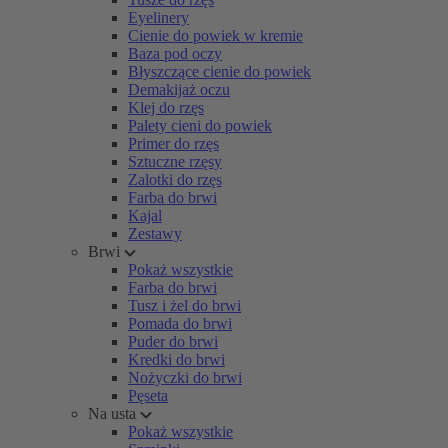
Eyelinery
Cienie do powiek w kremie
Baza pod oczy
Błyszczące cienie do powiek
Demakijaż oczu
Klej do rzęs
Palety cieni do powiek
Primer do rzęs
Sztuczne rzęsy
Zalotki do rzęs
Farba do brwi
Kajal
Zestawy
Brwi
Pokaż wszystkie
Farba do brwi
Tusz i żel do brwi
Pomada do brwi
Puder do brwi
Kredki do brwi
Nożyczki do brwi
Pęseta
Na usta
Pokaż wszystkie