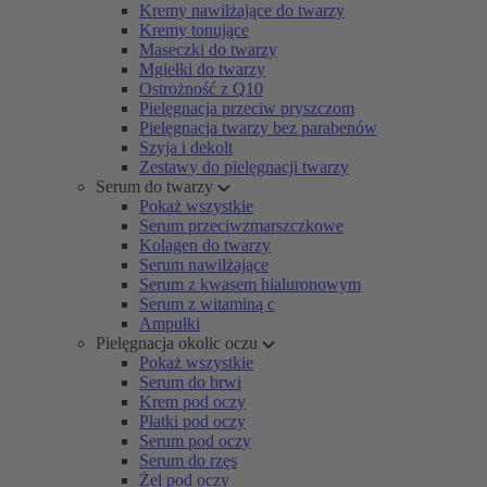
Kremy nawilżające do twarzy
Kremy tonujące
Maseczki do twarzy
Mgiełki do twarzy
Ostrożność z Q10
Pielęgnacja przeciw pryszczom
Pielęgnacja twarzy bez parabenów
Szyja i dekolt
Zestawy do pielęgnacji twarzy
Serum do twarzy
Pokaż wszystkie
Serum przeciwzmarszczkowe
Kolagen do twarzy
Serum nawilżające
Serum z kwasem hialuronowym
Serum z witaminą c
Ampułki
Pielęgnacja okolic oczu
Pokaż wszystkie
Serum do brwi
Krem pod oczy
Płatki pod oczy
Serum pod oczy
Serum do rzęs
Żel pod oczy