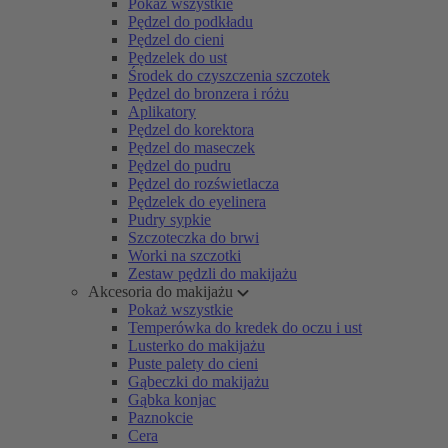
Pokaż wszystkie
Pędzel do podkładu
Pędzel do cieni
Pędzelek do ust
Środek do czyszczenia szczotek
Pędzel do bronzera i różu
Aplikatory
Pędzel do korektora
Pędzel do maseczek
Pędzel do pudru
Pędzel do rozświetlacza
Pędzelek do eyelinera
Pudry sypkie
Szczoteczka do brwi
Worki na szczotki
Zestaw pędzli do makijażu
Akcesoria do makijażu
Pokaż wszystkie
Temperówka do kredek do oczu i ust
Lusterko do makijażu
Puste palety do cieni
Gąbeczki do makijażu
Gąbka konjac
Paznokcie
Cera