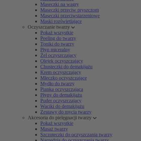
Maseczki na wągry
Maseczki przeciw pryszczom
Maseczki przeciwstarzeniowe
Maski rozświetlające
Oczyszczanie twarzy
Pokaż wszystkie
Peeling do twarzy
Toniki do twarzy
Płyn miceralny
Żel oczyszczający
Olejek oczyszczający
Chusteczki do demakijażu
Krem oczyszczający
Mleczko oczyszczające
Mydło do twarzy
Pianka oczyszczająca
Płyny do demakijażu
Puder oczyszczający
Waciki do demakijażu
Zestawy do mycia twarzy
Akcesoria do pielęgnacji twarzy
Pokaż wszystkie
Masaż twarzy
Szczoteczki do oczyszczania twarzy
Narzędzia do oczyszczania twarzy