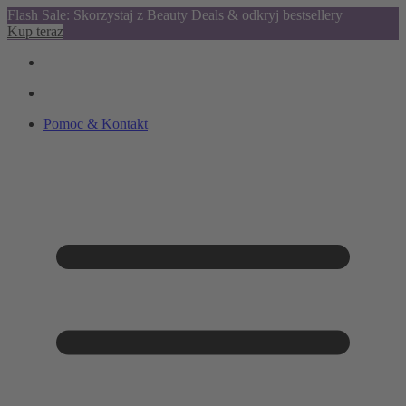
Flash Sale: Skorzystaj z Beauty Deals & odkryj bestsellery
Kup teraz
Pomoc & Kontakt