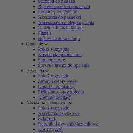
Szczotki do masażu
Rękawice do samoopalacza
Przybory do pedicure
Akcesoria do paznokci
Akcesoria do pielęgnacji ciała
Bransoletki materiałowe
Flanela
Rękawice do peelingu
Opalanie
Pokaż wszystkie
Kosmetyki po opalaniu
Samoopalacze
Spraye i kremy do opalania
Depilacja
Pokaż wszystkie
Zimny i ciepły wosk
Golarki i depilatory
Pielęgnacja przy goleniu
Krem do depilacji
Akcesoria łazienkowe
Pokaż wszystkie
Akcesoria łazienkowe
Szlafroki
Ręczniki i dywaniki łazienkowe
Kosmetyczki