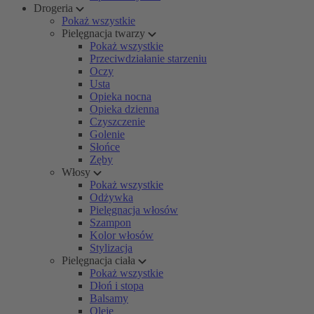
Drogeria
Pokaż wszystkie
Pielęgnacja twarzy
Pokaż wszystkie
Przeciwdziałanie starzeniu
Oczy
Usta
Opieka nocna
Opieka dzienna
Czyszczenie
Golenie
Słońce
Zęby
Włosy
Pokaż wszystkie
Odżywka
Pielęgnacja włosów
Szampon
Kolor włosów
Stylizacja
Pielęgnacja ciała
Pokaż wszystkie
Dłoń i stopa
Balsamy
Oleje