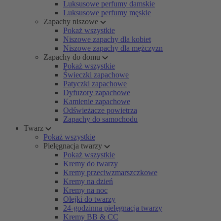
Luksusowe perfumy damskie
Luksusowe perfumy męskie
Zapachy niszowe
Pokaż wszystkie
Niszowe zapachy dla kobiet
Niszowe zapachy dla mężczyzn
Zapachy do domu
Pokaż wszystkie
Świeczki zapachowe
Patyczki zapachowe
Dyfuzory zapachowe
Kamienie zapachowe
Odświeżacze powietrza
Zapachy do samochodu
Twarz
Pokaż wszystkie
Pielęgnacja twarzy
Pokaż wszystkie
Kremy do twarzy
Kremy przeciwzmarszczkowe
Kremy na dzień
Kremy na noc
Olejki do twarzy
24-godzinna pielęgnacja twarzy
Kremy BB & CC