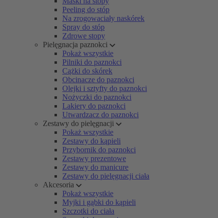
Maski na stopy
Peeling do stóp
Na zrogowaciały naskórek
Spray do stóp
Zdrowe stopy
Pielęgnacja paznokci
Pokaż wszystkie
Pilniki do paznokci
Cążki do skórek
Obcinacze do paznokci
Olejki i sztyfty do paznokci
Nożyczki do paznokci
Lakiery do paznokci
Utwardzacz do paznokci
Zestawy do pielęgnacji
Pokaż wszystkie
Zestawy do kąpieli
Przybornik do paznokci
Zestawy prezentowe
Zestawy do manicure
Zestawy do pielęgnacji ciała
Akcesoria
Pokaż wszystkie
Myjki i gąbki do kąpieli
Szczotki do ciała