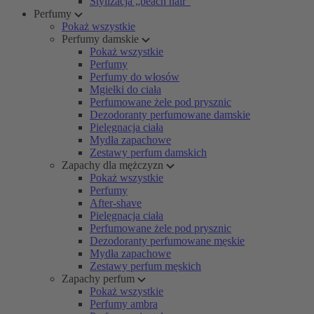
Stylizacja „beach hair”
Perfumy
Pokaż wszystkie
Perfumy damskie
Pokaż wszystkie
Perfumy
Perfumy do włosów
Mgiełki do ciała
Perfumowane żele pod prysznic
Dezodoranty perfumowane damskie
Pielęgnacja ciała
Mydła zapachowe
Zestawy perfum damskich
Zapachy dla mężczyzn
Pokaż wszystkie
Perfumy
After-shave
Pielęgnacja ciała
Perfumowane żele pod prysznic
Dezodoranty perfumowane męskie
Mydła zapachowe
Zestawy perfum męskich
Zapachy perfum
Pokaż wszystkie
Perfumy ambra