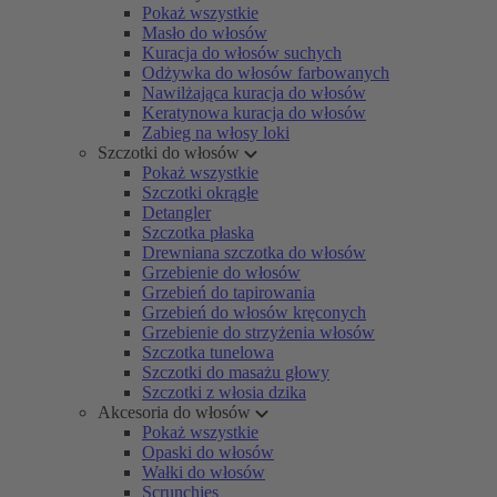
Pokaż wszystkie
Masło do włosów
Kuracja do włosów suchych
Odżywka do włosów farbowanych
Nawilżająca kuracja do włosów
Keratynowa kuracja do włosów
Zabieg na włosy loki
Szczotki do włosów
Pokaż wszystkie
Szczotki okrągłe
Detangler
Szczotka płaska
Drewniana szczotka do włosów
Grzebienie do włosów
Grzebień do tapirowania
Grzebień do włosów kręconych
Grzebienie do strzyżenia włosów
Szczotka tunelowa
Szczotki do masażu głowy
Szczotki z włosia dzika
Akcesoria do włosów
Pokaż wszystkie
Opaski do włosów
Wałki do włosów
Scrunchies