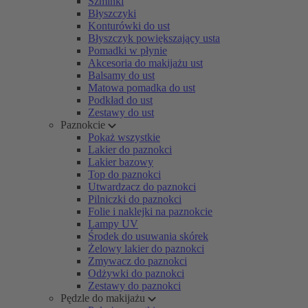
Szminki
Błyszczyki
Konturówki do ust
Błyszczyk powiększający usta
Pomadki w płynie
Akcesoria do makijażu ust
Balsamy do ust
Matowa pomadka do ust
Podkład do ust
Zestawy do ust
Paznokcie
Pokaż wszystkie
Lakier do paznokci
Lakier bazowy
Top do paznokci
Utwardzacz do paznokci
Pilniczki do paznokci
Folie i naklejki na paznokcie
Lampy UV
Środek do usuwania skórek
Żelowy lakier do paznokci
Zmywacz do paznokci
Odżywki do paznokci
Zestawy do paznokci
Pędzle do makijażu