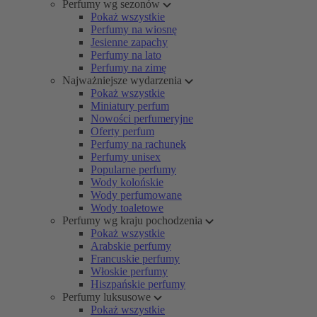
Perfumy wg sezonów
Pokaż wszystkie
Perfumy na wiosnę
Jesienne zapachy
Perfumy na lato
Perfumy na zimę
Najważniejsze wydarzenia
Pokaż wszystkie
Miniatury perfum
Nowości perfumeryjne
Oferty perfum
Perfumy na rachunek
Perfumy unisex
Popularne perfumy
Wody kolońskie
Wody perfumowane
Wody toaletowe
Perfumy wg kraju pochodzenia
Pokaż wszystkie
Arabskie perfumy
Francuskie perfumy
Włoskie perfumy
Hiszpańskie perfumy
Perfumy luksusowe
Pokaż wszystkie