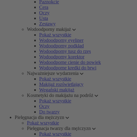
Paznokcie
Cera
Oczy
Usta
Zestawy
Wodoodporny makijaż
Pokaż wszystkie
Wodoodporny eyeliner
Wodoodporny podkład
Wodoodporny tusz do rzęs
Wodoodporny korektor
Wodoodporne cienie do powiek
Wodoodporne kredki do brwi
Najważniejsze wydarzenia
Pokaż wszystkie
Makijaż rozświetlający
Wegański makijaż
Kosmetyki do makijażu na podróż
Pokaż wszystkie
Oczy
Do twarzy
Pielęgnacja dla mężczyzn
Pokaż wszystkie
Pielęgnacja twarzy dla mężczyzn
Pokaż wszystkie