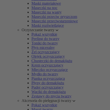
Maski materiałowe
Maseczki na noc
Maseczki na wągry
Maseczki przeciw pryszczom
Maseczki przeciwstarzeniowe
Maski rozświetlające
Oczyszczanie twarzy
Pokaż wszystkie
Peeling do twarzy
Toniki do twarzy
Płyn miceralny
Żel oczyszczający
Olejek oczyszczający
Chusteczki do demakijażu
Krem oczyszczający
Mleczko oczyszczające
Mydło do twarzy
Pianka oczyszczająca
Płyny do demakijażu
Puder oczyszczający
Waciki do demakijażu
Zestawy do mycia twarzy
Akcesoria do pielęgnacji twarzy
Pokaż wszystkie
Masaż twarzy