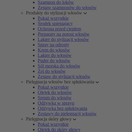
Szampon do loków
Zestaw szamponów do włosów
Produkty do stylizacji włosów
Pokaż wszystkie
Środek spieniający
Ochrona przed ciepłem
Preparaty na porost włosów
Lakier do stylizacji włosów
Spray na odrosty
Krem do włosów
Lakier do włosów
Puder do włosów
Sól morska do włosów
Żel do włosów
Zestaw do stylizacji włosów
Pielęgnacja włosów bez spłukiwania
Pokaż wszystkie
Olejek do włosów
Serum do włosów
Odżywka w sprayu
Odżywka bez spłukiwania
Zestawy do pielęgnacji włosów
Pielęgnacja skóry głowy
Pokaż wszystkie
Olejek do skóry głowy