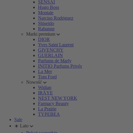
SENSAI
Hugo Boss
Montale
Narciso Rodriguez
Shiseido
Rabanne
Marki premium
DIOR
Yves Saint Laurent
GIVENCHY
GUERLAIN
Parfums de Marly
INITIO Parfums Privés
La Mer
Tom Ford
Nowość
Widian
IRÄYE
NEST NEW YORK
Farmacy Beauty
La Prairie
TYPEBEA
Sale
☀️ Lato
Pokaż wszystkie