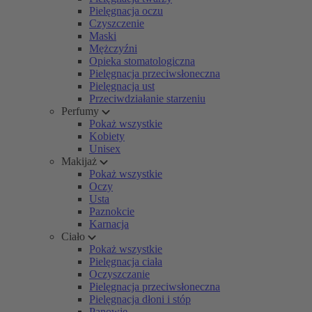
Pielęgnacja oczu
Czyszczenie
Maski
Mężczyźni
Opieka stomatologiczna
Pielęgnacja przeciwsłoneczna
Pielęgnacja ust
Przeciwdziałanie starzeniu
Perfumy
Pokaż wszystkie
Kobiety
Unisex
Makijaż
Pokaż wszystkie
Oczy
Usta
Paznokcie
Karnacja
Ciało
Pokaż wszystkie
Pielęgnacja ciała
Oczyszczanie
Pielęgnacja przeciwsłoneczna
Pielęgnacja dłoni i stóp
Panowie