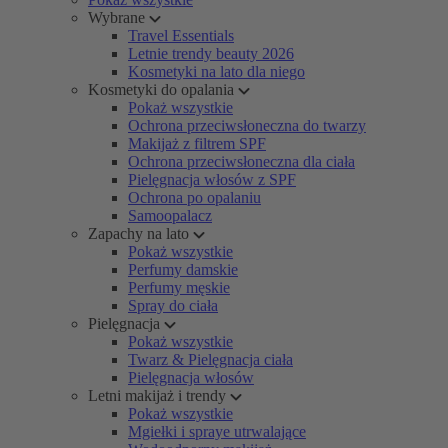
Wybrane
Travel Essentials
Letnie trendy beauty 2026
Kosmetyki na lato dla niego
Kosmetyki do opalania
Pokaż wszystkie
Ochrona przeciwsłoneczna do twarzy
Makijaż z filtrem SPF
Ochrona przeciwsłoneczna dla ciała
Pielęgnacja włosów z SPF
Ochrona po opalaniu
Samoopalacz
Zapachy na lato
Pokaż wszystkie
Perfumy damskie
Perfumy męskie
Spray do ciała
Pielęgnacja
Pokaż wszystkie
Twarz & Pielęgnacja ciała
Pielęgnacja włosów
Letni makijaż i trendy
Pokaż wszystkie
Mgiełki i spraye utrwalające