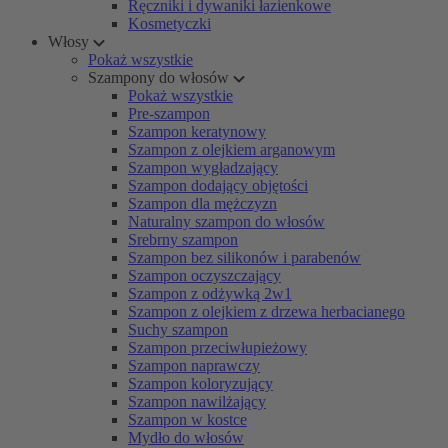
Ręczniki i dywaniki łazienkowe
Kosmetyczki
Włosy
Pokaż wszystkie
Szampony do włosów
Pokaż wszystkie
Pre-szampon
Szampon keratynowy
Szampon z olejkiem arganowym
Szampon wygładzający
Szampon dodający objętości
Szampon dla mężczyzn
Naturalny szampon do włosów
Srebrny szampon
Szampon bez silikonów i parabenów
Szampon oczyszczający
Szampon z odżywką 2w1
Szampon z olejkiem z drzewa herbacianego
Suchy szampon
Szampon przeciwłupieżowy
Szampon naprawczy
Szampon koloryzujący
Szampon nawilżający
Szampon w kostce
Mydło do włosów