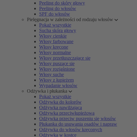
Peeling do skóry głowy
Peeling do włosów
SPF do włosów
Pielęgnacja w zależności od rodzaju włosów
Pokaż wszystkie
Sucha skóra głowy
Włosy cienkie
Włosy farbowane
Włosy kręcone
Włosy normalne
Włosy przetłuszczające się
Włosy puszące się
Włosy rozjaśnione
Włosy suche
Włosy z łupieżem
Wypadanie włosów
Odżywka i płukanka
Pokaż wszystkie
Odżywka do kolorów
Odżywka nawilżająca
Odżywka przeciwłupieżowa
Odżywka przeciw puszeniu się włosów
Płukanka do usuwania osadów i napraw
Odżywka do włosów kręconych
Odżywka w kostce