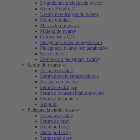
24-godzinna pielęgnacja twarzy
Kremy BB & CC
Kremy nawilżające do twarzy
Kremy tonujące
Maseczki do twarzy
Mgiełki do twarzy
Ostrożność z Q10
Pielęgnacja przeciw pryszczom
Pielęgnacja twarzy bez parabenów
Szyja i dekolt
Zestawy do pielęgnacji twarzy
Serum do twarzy
Pokaż wszystkie
Serum przeciwzmarszczkowe
Kolagen do twarzy
Serum nawilżające
Serum z kwasem hialuronowym
Serum z witaminą c
Ampułki
Pielęgnacja okolic oczu
Pokaż wszystkie
Serum do brwi
Krem pod oczy
Płatki pod oczy
Serum pod oczy