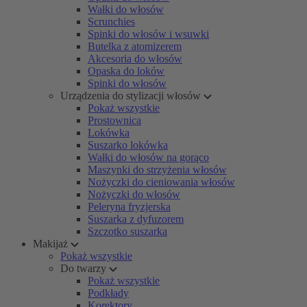
Wałki do włosów
Scrunchies
Spinki do włosów i wsuwki
Butelka z atomizerem
Akcesoria do włosów
Opaska do loków
Spinki do włosów
Urządzenia do stylizacji włosów
Pokaż wszystkie
Prostownica
Lokówka
Suszarko lokówka
Wałki do włosów na gorąco
Maszynki do strzyżenia włosów
Nożyczki do cieniowania włosów
Nożyczki do włosów
Peleryna fryzjerska
Suszarka z dyfuzorem
Szczotko suszarka
Makijaż
Pokaż wszystkie
Do twarzy
Pokaż wszystkie
Podkłady
Korektory