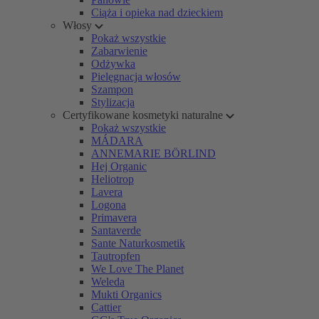
Ciąża i opieka nad dzieckiem
Włosy
Pokaż wszystkie
Zabarwienie
Odżywka
Pielęgnacja włosów
Szampon
Stylizacja
Certyfikowane kosmetyki naturalne
Pokaż wszystkie
MÁDARA
ANNEMARIE BÖRLIND
Hej Organic
Heliotrop
Lavera
Logona
Primavera
Santaverde
Sante Naturkosmetik
Tautropfen
We Love The Planet
Weleda
Mukti Organics
Cattier