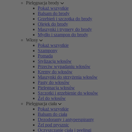
Pielęgnacja brody
Pokaż wszystkie
Balsam do brody
Grzebień i szczotka do brody
Olejek do brody
Maszynki i trymery do brody
Mydło i szampon do brody
Włosy
Pokaż wszystkie
Szampony
Pomada
Stylizacja włosów
Przeciw wypadaniu włosów
Kremy do włosów
Maszynki do strzyżenia włosów
Pasty do włosów
Pielęgnacja włosów
Szczotki i grzebienie do włosów
Żel do włosów
Pielęgnacja ciała
Pokaż wszystkie
Balsam do ciała
Dezodoranty i antyperspiranty
Żel pod prysznic
Oczyszczanie ciała i peelingi