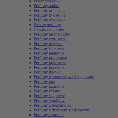
Pokaż wszystkie
Perfumy ambra
Perfumy orientalne
Perfumy kwiatowe
Perfumy owocowe
Świeże perfumy
Cząsteczka perfum
Perfumy aromatyczne
Perfumy cytrusowe
Perfumy drzewne
Perfumy fiołkowe
Perfumy jabłkowe
Perfumy jaśminowe
Perfumy kokosowe
Perfumy korzenne
Perfumy liliowe
Perfumy o zapachu świeżego prania
Perfumy oud
Perfumy piżmowe
Perfumy różane
Perfumy szyprowe
Perfumy waniliowe
Perfumy z bergamotką
Perfumy z drzewem sandałowym
Perfumy z paczulą