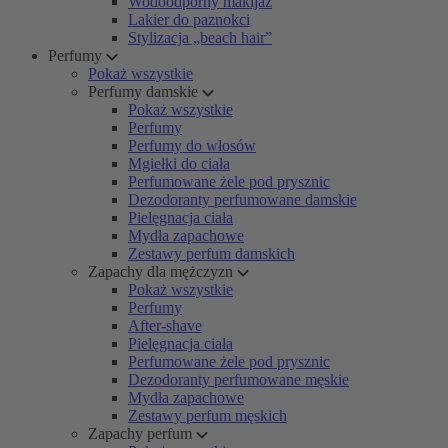
Wodoodporny makijaż
Lakier do paznokci
Stylizacja „beach hair”
Perfumy
Pokaż wszystkie
Perfumy damskie
Pokaż wszystkie
Perfumy
Perfumy do włosów
Mgiełki do ciała
Perfumowane żele pod prysznic
Dezodoranty perfumowane damskie
Pielęgnacja ciała
Mydła zapachowe
Zestawy perfum damskich
Zapachy dla mężczyzn
Pokaż wszystkie
Perfumy
After-shave
Pielęgnacja ciała
Perfumowane żele pod prysznic
Dezodoranty perfumowane męskie
Mydła zapachowe
Zestawy perfum męskich
Zapachy perfum