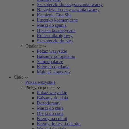
Szczoteczki do oczyszczania twarzy
Narzędzia do oczyszczania twarzy
Kamienie Gua Sha
Lusterko kosmetyczne
Maski do spania
Opaska kosmetyczna
Roller mikroigłowy
Szczoteczki do rzęs
Opalanie
Pokaż wszystkie
Balsamy po opalaniu
Samoopalacze
Krem do opalania
Makijaż słoneczny
Ciało
Pokaż wszystkie
Pielęgnacja ciała
Pokaż wszystkie
Balsamy do ciała
Dezodoranty
Masło do ciała
Olejki do ciała
Kremy na celluit
Kremy do szyi i dekoltu
Mgiełki do ciała