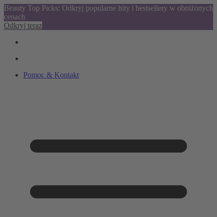
Beauty Top Picks: Odkryj popularne hity i bestsellery w obniżonych
cenach
Odkryj teraz
Pomoc & Kontakt