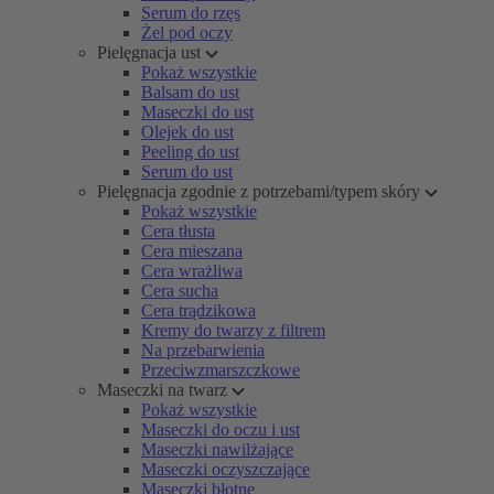
Serum do rzęs
Żel pod oczy
Pielęgnacja ust
Pokaż wszystkie
Balsam do ust
Maseczki do ust
Olejek do ust
Peeling do ust
Serum do ust
Pielęgnacja zgodnie z potrzebami/typem skóry
Pokaż wszystkie
Cera tłusta
Cera mieszana
Cera wrażliwa
Cera sucha
Cera trądzikowa
Kremy do twarzy z filtrem
Na przebarwienia
Przeciwzmarszczkowe
Maseczki na twarz
Pokaż wszystkie
Maseczki do oczu i ust
Maseczki nawilżające
Maseczki oczyszczające
Maseczki błotne