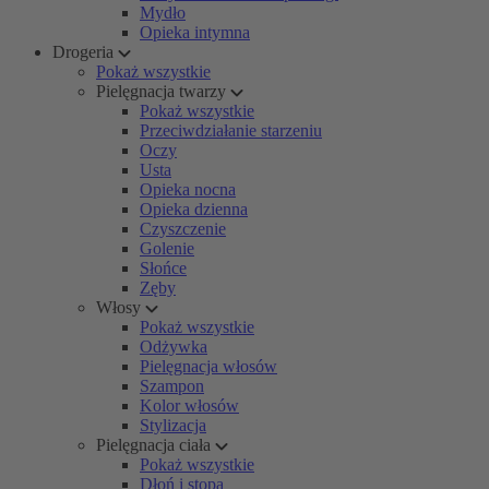
Mydło
Opieka intymna
Drogeria
Pokaż wszystkie
Pielęgnacja twarzy
Pokaż wszystkie
Przeciwdziałanie starzeniu
Oczy
Usta
Opieka nocna
Opieka dzienna
Czyszczenie
Golenie
Słońce
Zęby
Włosy
Pokaż wszystkie
Odżywka
Pielęgnacja włosów
Szampon
Kolor włosów
Stylizacja
Pielęgnacja ciała
Pokaż wszystkie
Dłoń i stopa