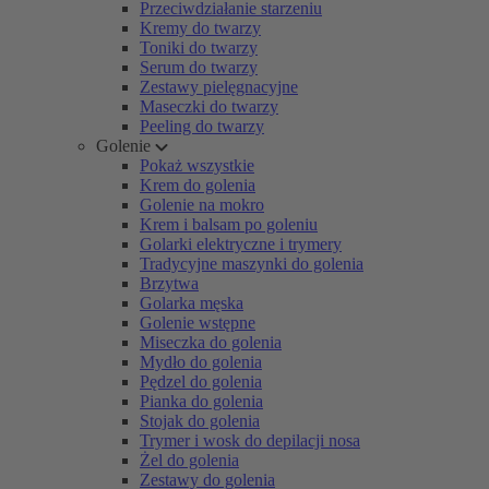
Przeciwdziałanie starzeniu
Kremy do twarzy
Toniki do twarzy
Serum do twarzy
Zestawy pielęgnacyjne
Maseczki do twarzy
Peeling do twarzy
Golenie
Pokaż wszystkie
Krem do golenia
Golenie na mokro
Krem i balsam po goleniu
Golarki elektryczne i trymery
Tradycyjne maszynki do golenia
Brzytwa
Golarka męska
Golenie wstępne
Miseczka do golenia
Mydło do golenia
Pędzel do golenia
Pianka do golenia
Stojak do golenia
Trymer i wosk do depilacji nosa
Żel do golenia
Zestawy do golenia