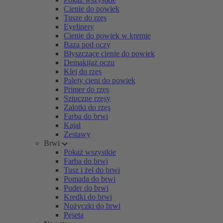
Cienie do powiek
Tusze do rzęs
Eyelinery
Cienie do powiek w kremie
Baza pod oczy
Błyszczące cienie do powiek
Demakijaż oczu
Klej do rzęs
Palety cieni do powiek
Primer do rzęs
Sztuczne rzęsy
Zalotki do rzęs
Farba do brwi
Kajal
Zestawy
Brwi
Pokaż wszystkie
Farba do brwi
Tusz i żel do brwi
Pomada do brwi
Puder do brwi
Kredki do brwi
Nożyczki do brwi
Pęseta