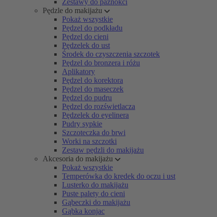
Zestawy do paznokci
Pędzle do makijażu
Pokaż wszystkie
Pędzel do podkładu
Pędzel do cieni
Pędzelek do ust
Środek do czyszczenia szczotek
Pędzel do bronzera i różu
Aplikatory
Pędzel do korektora
Pędzel do maseczek
Pędzel do pudru
Pędzel do rozświetlacza
Pędzelek do eyelinera
Pudry sypkie
Szczoteczka do brwi
Worki na szczotki
Zestaw pędzli do makijażu
Akcesoria do makijażu
Pokaż wszystkie
Temperówka do kredek do oczu i ust
Lusterko do makijażu
Puste palety do cieni
Gąbeczki do makijażu
Gąbka konjac