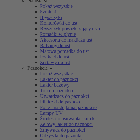
Na usta
Pokaż wszystkie
Szminki
Błyszczyki
Konturówki do ust
Błyszczyk powiększający usta
Pomadki w płynie
Akcesoria do makijażu ust
Balsamy do ust
Matowa pomadka do ust
Podkład do ust
Zestawy do ust
Paznokcie
Pokaż wszystkie
Lakier do paznokci
Lakier bazowy
Top do paznokci
Utwardzacz do paznokci
Pilniczki do paznokci
Folie i naklejki na paznokcie
Lampy UV
Środek do usuwania skórek
Żelowy lakier do paznokci
Zmywacz do paznokci
Odżywki do paznokci