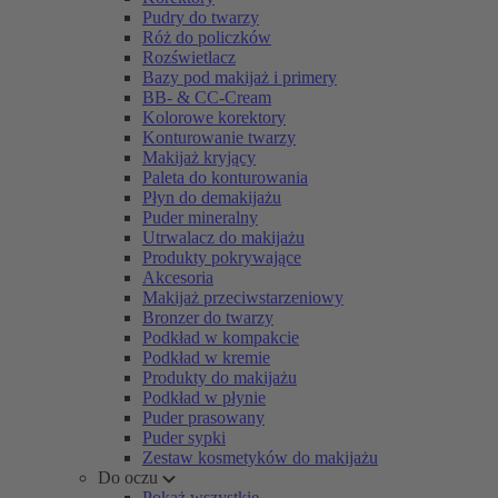
Pudry do twarzy
Róż do policzków
Rozświetlacz
Bazy pod makijaż i primery
BB- & CC-Cream
Kolorowe korektory
Konturowanie twarzy
Makijaż kryjący
Paleta do konturowania
Płyn do demakijażu
Puder mineralny
Utrwalacz do makijażu
Produkty pokrywające
Akcesoria
Makijaż przeciwstarzeniowy
Bronzer do twarzy
Podkład w kompakcie
Podkład w kremie
Produkty do makijażu
Podkład w płynie
Puder prasowany
Puder sypki
Zestaw kosmetyków do makijażu
Do oczu
Pokaż wszystkie