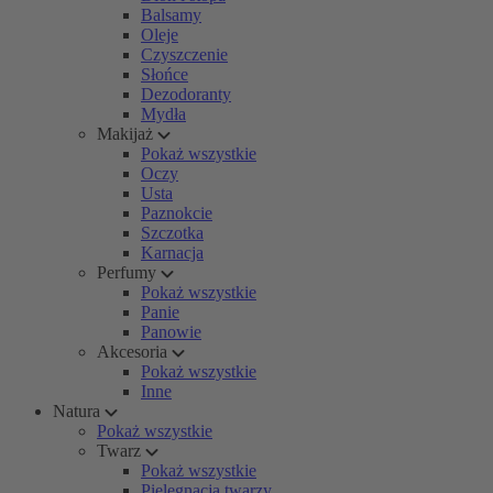
Balsamy
Oleje
Czyszczenie
Słońce
Dezodoranty
Mydła
Makijaż
Pokaż wszystkie
Oczy
Usta
Paznokcie
Szczotka
Karnacja
Perfumy
Pokaż wszystkie
Panie
Panowie
Akcesoria
Pokaż wszystkie
Inne
Natura
Pokaż wszystkie
Twarz
Pokaż wszystkie
Pielęgnacja twarzy