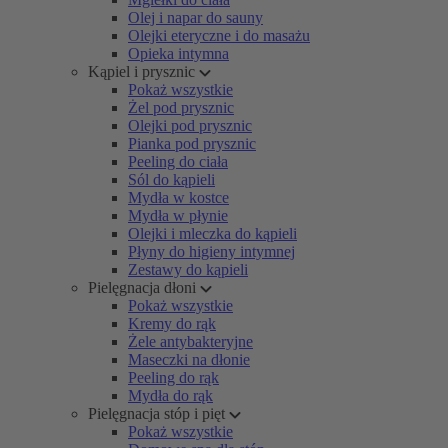
Olej i napar do sauny
Olejki eteryczne i do masażu
Opieka intymna
Kąpiel i prysznic
Pokaż wszystkie
Żel pod prysznic
Olejki pod prysznic
Pianka pod prysznic
Peeling do ciała
Sól do kąpieli
Mydła w kostce
Mydła w płynie
Olejki i mleczka do kąpieli
Płyny do higieny intymnej
Zestawy do kąpieli
Pielęgnacja dłoni
Pokaż wszystkie
Kremy do rąk
Żele antybakteryjne
Maseczki na dłonie
Peeling do rąk
Mydła do rąk
Pielęgnacja stóp i pięt
Pokaż wszystkie