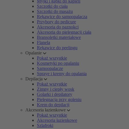
Myjki i gąbki do kąpieli
Szczotki do ciała
Szczotki do masażu
Rękawice do samoopalacza
Przybory do pedicure
Akcesoria do paznokci
Akcesoria do pielęgnacji ciała
Bransoletki materiałowe
Flanela
Rękawice do peelingu
Opalanie
Pokaż wszystkie
Kosmetyki po opalaniu
Samoopalacze
Spraye i kremy do opalania
Depilacja
Pokaż wszystkie
Zimny i ciepły wosk
Golarki i depilatory
Pielęgnacja przy goleniu
Krem do depilacji
Akcesoria łazienkowe
Pokaż wszystkie
Akcesoria łazienkowe
Szlafroki