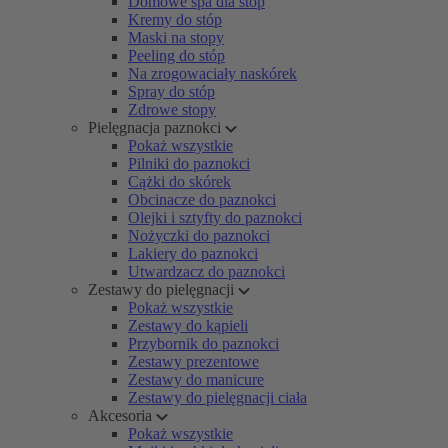
Domowe spa dla stóp
Kremy do stóp
Maski na stopy
Peeling do stóp
Na zrogowaciały naskórek
Spray do stóp
Zdrowe stopy
Pielęgnacja paznokci
Pokaż wszystkie
Pilniki do paznokci
Cążki do skórek
Obcinacze do paznokci
Olejki i sztyfty do paznokci
Nożyczki do paznokci
Lakiery do paznokci
Utwardzacz do paznokci
Zestawy do pielęgnacji
Pokaż wszystkie
Zestawy do kąpieli
Przybornik do paznokci
Zestawy prezentowe
Zestawy do manicure
Zestawy do pielęgnacji ciała
Akcesoria
Pokaż wszystkie