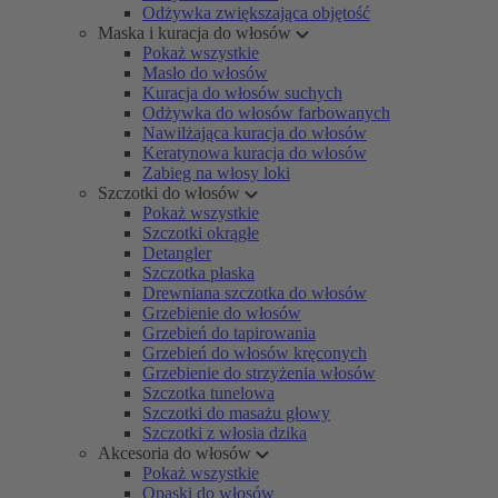
Odżywka zwiększająca objętość
Maska i kuracja do włosów
Pokaż wszystkie
Masło do włosów
Kuracja do włosów suchych
Odżywka do włosów farbowanych
Nawilżająca kuracja do włosów
Keratynowa kuracja do włosów
Zabieg na włosy loki
Szczotki do włosów
Pokaż wszystkie
Szczotki okrągłe
Detangler
Szczotka płaska
Drewniana szczotka do włosów
Grzebienie do włosów
Grzebień do tapirowania
Grzebień do włosów kręconych
Grzebienie do strzyżenia włosów
Szczotka tunelowa
Szczotki do masażu głowy
Szczotki z włosia dzika
Akcesoria do włosów
Pokaż wszystkie
Opaski do włosów