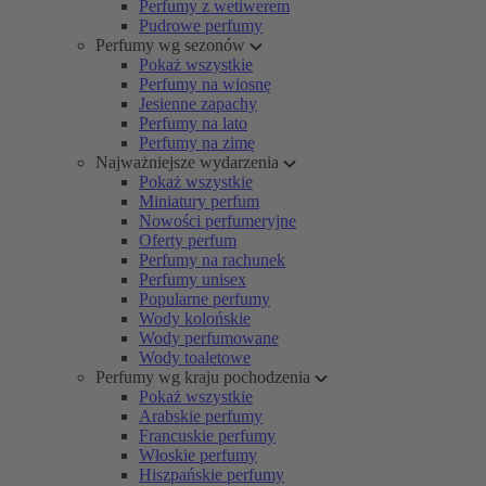
Perfumy z wetiwerem
Pudrowe perfumy
Perfumy wg sezonów
Pokaż wszystkie
Perfumy na wiosnę
Jesienne zapachy
Perfumy na lato
Perfumy na zimę
Najważniejsze wydarzenia
Pokaż wszystkie
Miniatury perfum
Nowości perfumeryjne
Oferty perfum
Perfumy na rachunek
Perfumy unisex
Popularne perfumy
Wody kolońskie
Wody perfumowane
Wody toaletowe
Perfumy wg kraju pochodzenia
Pokaż wszystkie
Arabskie perfumy
Francuskie perfumy
Włoskie perfumy
Hiszpańskie perfumy