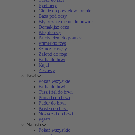
Eyelinery
Cienie do powiek w kremie
Baza pod oczy
Błyszczące cienie do powiek
Demakijaż oczu
Klej do rzęs
Palety cieni do powiek
Primer do rzęs
Sztuczne rzęsy
Zalotki do rzęs
Farba do brwi
Kajal
Zestawy
Brwi
Pokaż wszystkie
Farba do brwi
Tusz i żel do brwi
Pomada do brwi
Puder do brwi
Kredki do brwi
Nożyczki do brwi
Pęseta
Na usta
Pokaż wszystkie