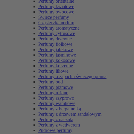
Perfumy orientalne
Perfumy kwiatowe
Perfumy owocowe
Świeże perfumy
Cząsteczka perfum
Perfumy aromatyczne
Perfumy cytrusowe
Perfumy drzewne
Perfumy fiołkowe
Perfumy jabłkowe
Perfumy jaśminowe
Perfumy kokosowe
Perfumy korzenne
Perfumy liliowe
Perfumy o zapachu świeżego prania
Perfumy oud
Perfumy piżmowe
Perfumy różane
Perfumy szyprowe
Perfumy waniliowe
Perfumy z bergamotką
Perfumy z drzewem sandałowym
Perfumy z paczulą
Perfumy z wetiwerem
Pudrowe perfumy