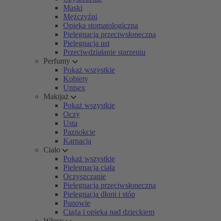
Maski
Mężczyźni
Opieka stomatologiczna
Pielęgnacja przeciwsłoneczna
Pielęgnacja ust
Przeciwdziałanie starzeniu
Perfumy
Pokaż wszystkie
Kobiety
Unisex
Makijaż
Pokaż wszystkie
Oczy
Usta
Paznokcie
Karnacja
Ciało
Pokaż wszystkie
Pielęgnacja ciała
Oczyszczanie
Pielęgnacja przeciwsłoneczna
Pielęgnacja dłoni i stóp
Panowie
Ciąża i opieka nad dzieckiem
Włosy