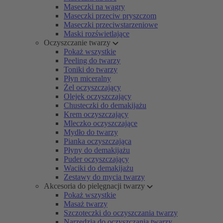
Maseczki na wągry
Maseczki przeciw pryszczom
Maseczki przeciwstarzeniowe
Maski rozświetlające
Oczyszczanie twarzy
Pokaż wszystkie
Peeling do twarzy
Toniki do twarzy
Płyn miceralny
Żel oczyszczający
Olejek oczyszczający
Chusteczki do demakijażu
Krem oczyszczający
Mleczko oczyszczające
Mydło do twarzy
Pianka oczyszczająca
Płyny do demakijażu
Puder oczyszczający
Waciki do demakijażu
Zestawy do mycia twarzy
Akcesoria do pielęgnacji twarzy
Pokaż wszystkie
Masaż twarzy
Szczoteczki do oczyszczania twarzy
Narzędzia do oczyszczania twarzy