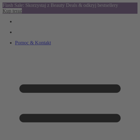
Flash Sale: Skorzystaj z Beauty Deals & odkryj bestsellery
Kup teraz
Pomoc & Kontakt