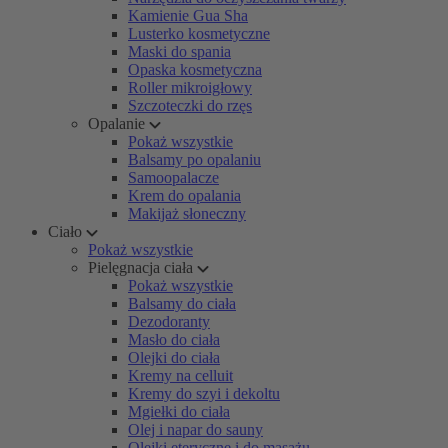
Kamienie Gua Sha
Lusterko kosmetyczne
Maski do spania
Opaska kosmetyczna
Roller mikroigłowy
Szczoteczki do rzęs
Opalanie
Pokaż wszystkie
Balsamy po opalaniu
Samoopalacze
Krem do opalania
Makijaż słoneczny
Ciało
Pokaż wszystkie
Pielęgnacja ciała
Pokaż wszystkie
Balsamy do ciała
Dezodoranty
Masło do ciała
Olejki do ciała
Kremy na celluit
Kremy do szyi i dekoltu
Mgiełki do ciała
Olej i napar do sauny
Olejki eteryczne i do masażu