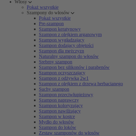
Włosy
Pokaż wszystkie
Szampony do włosów
Pokaż wszystkie
Pre-szampon
Szampon keratynowy
Szampon z olejkiem arganowym
Szampon wygładzający
Szampon dodający objętości
Szampon dla mężczyzn
Naturalny szampon do włosów
Srebrny szampon
Szampon bez silikonów i parabenów
Szampon oczyszczający
Szampon z odżywką 2w1
Szampon z olejkiem z drzewa herbacianego
Suchy szampon
Szampon przeciwłupieżowy
Szampon naprawczy
Szampon koloryzujący
Szampon nawilżający
Szampon w kostce
Mydło do włosów
Szampon do loków
Zestaw szamponów do włosów