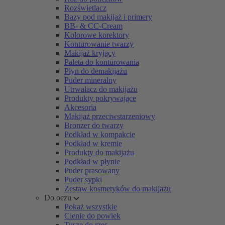
Rozświetlacz
Bazy pod makijaż i primery
BB- & CC-Cream
Kolorowe korektory
Konturowanie twarzy
Makijaż kryjący
Paleta do konturowania
Płyn do demakijażu
Puder mineralny
Utrwalacz do makijażu
Produkty pokrywające
Akcesoria
Makijaż przeciwstarzeniowy
Bronzer do twarzy
Podkład w kompakcie
Podkład w kremie
Produkty do makijażu
Podkład w płynie
Puder prasowany
Puder sypki
Zestaw kosmetyków do makijażu
Do oczu
Pokaż wszystkie
Cienie do powiek
Tusze do rzęs