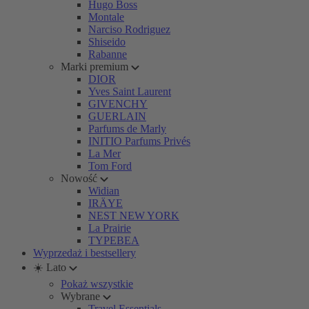
Hugo Boss
Montale
Narciso Rodriguez
Shiseido
Rabanne
Marki premium
DIOR
Yves Saint Laurent
GIVENCHY
GUERLAIN
Parfums de Marly
INITIO Parfums Privés
La Mer
Tom Ford
Nowość
Widian
IRÄYE
NEST NEW YORK
La Prairie
TYPEBEA
Wyprzedaż i bestsellery
☀️ Lato
Pokaż wszystkie
Wybrane
Travel Essentials