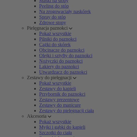
Maski na stopy
Peeling do stóp
Na zrogowaciały naskórek
Spray do stóp
Zdrowe stopy
Pielęgnacja paznokci
Pokaż wszystkie
Pilniki do paznokci
Cążki do skórek
Obcinacze do paznokci
Olejki i sztyfty do paznokci
Nożyczki do paznokci
Lakiery do paznokci
Utwardzacz do paznokci
Zestawy do pielęgnacji
Pokaż wszystkie
Zestawy do kąpieli
Przybornik do paznokci
Zestawy prezentowe
Zestawy do manicure
Zestawy do pielęgnacji ciała
Akcesoria
Pokaż wszystkie
Myjki i gąbki do kąpieli
Szczotki do ciała