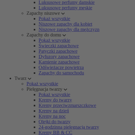
Luksusowe perfumy damskie
Luksusowe perfumy męskie
Zapachy niszowe
Pokaż wszystkie
Niszowe zapachy dla kobiet
Niszowe zapachy dla mężczyzn
Zapachy do domu
Pokaż wszystkie
Świeczki zapachowe
Patyczki zapachowe
Dyfuzory zapachowe
Kamienie zapachowe
Odświeżacze powietrza
Zapachy do samochodu
Twarz
Pokaż wszystkie
Pielęgnacja twarzy
Pokaż wszystkie
Kremy do twarzy
Kremy przeciwzmarszczkowe
Kremy na dzień
Kremy na noc
Olejki do twarzy
24-godzinna pielęgnacja twarzy
Kremy BB & CC