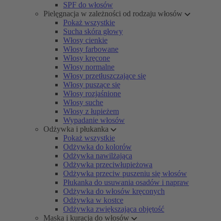
SPF do włosów
Pielęgnacja w zależności od rodzaju włosów
Pokaż wszystkie
Sucha skóra głowy
Włosy cienkie
Włosy farbowane
Włosy kręcone
Włosy normalne
Włosy przetłuszczające się
Włosy puszące się
Włosy rozjaśnione
Włosy suche
Włosy z łupieżem
Wypadanie włosów
Odżywka i płukanka
Pokaż wszystkie
Odżywka do kolorów
Odżywka nawilżająca
Odżywka przeciwłupieżowa
Odżywka przeciw puszeniu się włosów
Płukanka do usuwania osadów i napraw
Odżywka do włosów kręconych
Odżywka w kostce
Odżywka zwiększająca objętość
Maska i kuracja do włosów