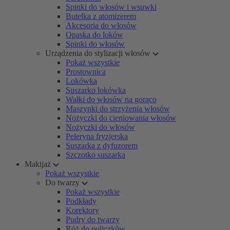
Spinki do włosów i wsuwki
Butelka z atomizerem
Akcesoria do włosów
Opaska do loków
Spinki do włosów
Urządzenia do stylizacji włosów
Pokaż wszystkie
Prostownica
Lokówka
Suszarko lokówka
Wałki do włosów na gorąco
Maszynki do strzyżenia włosów
Nożyczki do cieniowania włosów
Nożyczki do włosów
Peleryna fryzjerska
Suszarka z dyfuzorem
Szczotko suszarka
Makijaż
Pokaż wszystkie
Do twarzy
Pokaż wszystkie
Podkłady
Korektory
Pudry do twarzy
Róż do policzków