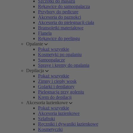
Szczotki do masażu
Rękawice do samoopalacza
Przybory do pedicure
Akcesoria do paznokci
Akcesoria do pielęgnacji ciała
Bransoletki materiałowe
Flanela
Rękawice do peelingu
Opalanie
Pokaż wszystkie
Kosmetyki po opalaniu
Samoopalacze
Spraye i kremy do opalania
Depilacja
Pokaż wszystkie
Zimny i ciepły wosk
Golarki i depilatory
Pielęgnacja przy goleniu
Krem do depilacji
Akcesoria łazienkowe
Pokaż wszystkie
Akcesoria łazienkowe
Szlafroki
Ręczniki i dywaniki łazienkowe
Kosmetyczki