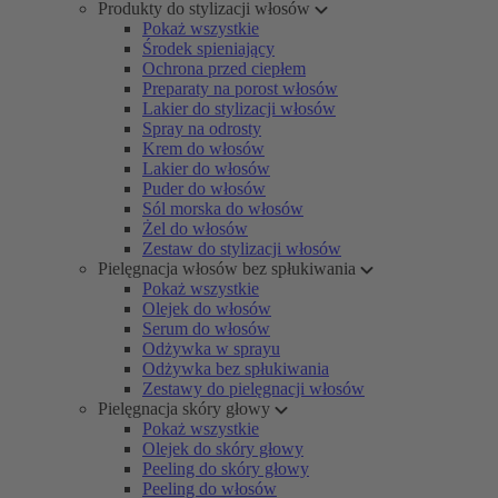
Produkty do stylizacji włosów
Pokaż wszystkie
Środek spieniający
Ochrona przed ciepłem
Preparaty na porost włosów
Lakier do stylizacji włosów
Spray na odrosty
Krem do włosów
Lakier do włosów
Puder do włosów
Sól morska do włosów
Żel do włosów
Zestaw do stylizacji włosów
Pielęgnacja włosów bez spłukiwania
Pokaż wszystkie
Olejek do włosów
Serum do włosów
Odżywka w sprayu
Odżywka bez spłukiwania
Zestawy do pielęgnacji włosów
Pielęgnacja skóry głowy
Pokaż wszystkie
Olejek do skóry głowy
Peeling do skóry głowy
Peeling do włosów