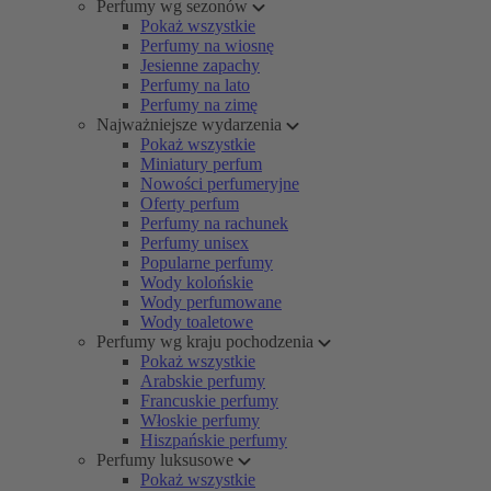
Perfumy wg sezonów
Pokaż wszystkie
Perfumy na wiosnę
Jesienne zapachy
Perfumy na lato
Perfumy na zimę
Najważniejsze wydarzenia
Pokaż wszystkie
Miniatury perfum
Nowości perfumeryjne
Oferty perfum
Perfumy na rachunek
Perfumy unisex
Popularne perfumy
Wody kolońskie
Wody perfumowane
Wody toaletowe
Perfumy wg kraju pochodzenia
Pokaż wszystkie
Arabskie perfumy
Francuskie perfumy
Włoskie perfumy
Hiszpańskie perfumy
Perfumy luksusowe
Pokaż wszystkie