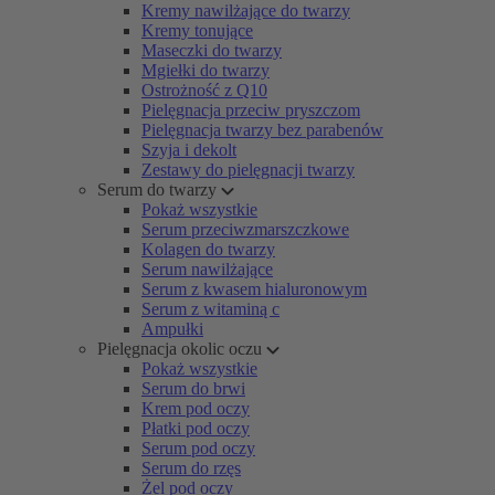
Kremy nawilżające do twarzy
Kremy tonujące
Maseczki do twarzy
Mgiełki do twarzy
Ostrożność z Q10
Pielęgnacja przeciw pryszczom
Pielęgnacja twarzy bez parabenów
Szyja i dekolt
Zestawy do pielęgnacji twarzy
Serum do twarzy
Pokaż wszystkie
Serum przeciwzmarszczkowe
Kolagen do twarzy
Serum nawilżające
Serum z kwasem hialuronowym
Serum z witaminą c
Ampułki
Pielęgnacja okolic oczu
Pokaż wszystkie
Serum do brwi
Krem pod oczy
Płatki pod oczy
Serum pod oczy
Serum do rzęs
Żel pod oczy