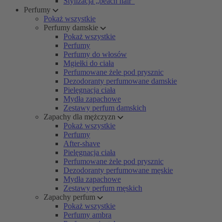
Stylizacja „beach hair”
Perfumy
Pokaż wszystkie
Perfumy damskie
Pokaż wszystkie
Perfumy
Perfumy do włosów
Mgiełki do ciała
Perfumowane żele pod prysznic
Dezodoranty perfumowane damskie
Pielęgnacja ciała
Mydła zapachowe
Zestawy perfum damskich
Zapachy dla mężczyzn
Pokaż wszystkie
Perfumy
After-shave
Pielęgnacja ciała
Perfumowane żele pod prysznic
Dezodoranty perfumowane męskie
Mydła zapachowe
Zestawy perfum męskich
Zapachy perfum
Pokaż wszystkie
Perfumy ambra