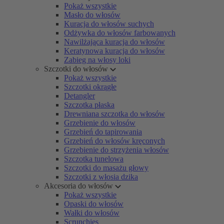
Pokaż wszystkie
Masło do włosów
Kuracja do włosów suchych
Odżywka do włosów farbowanych
Nawilżająca kuracja do włosów
Keratynowa kuracja do włosów
Zabieg na włosy loki
Szczotki do włosów
Pokaż wszystkie
Szczotki okrągłe
Detangler
Szczotka płaska
Drewniana szczotka do włosów
Grzebienie do włosów
Grzebień do tapirowania
Grzebień do włosów kręconych
Grzebienie do strzyżenia włosów
Szczotka tunelowa
Szczotki do masażu głowy
Szczotki z włosia dzika
Akcesoria do włosów
Pokaż wszystkie
Opaski do włosów
Wałki do włosów
Scrunchies