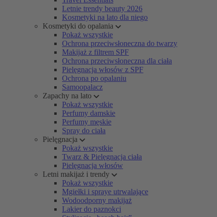
Letnie trendy beauty 2026
Kosmetyki na lato dla niego
Kosmetyki do opalania
Pokaż wszystkie
Ochrona przeciwsłoneczna do twarzy
Makijaż z filtrem SPF
Ochrona przeciwsłoneczna dla ciała
Pielęgnacja włosów z SPF
Ochrona po opalaniu
Samoopalacz
Zapachy na lato
Pokaż wszystkie
Perfumy damskie
Perfumy męskie
Spray do ciała
Pielęgnacja
Pokaż wszystkie
Twarz & Pielęgnacja ciała
Pielęgnacja włosów
Letni makijaż i trendy
Pokaż wszystkie
Mgiełki i spraye utrwalające
Wodoodporny makijaż
Lakier do paznokci