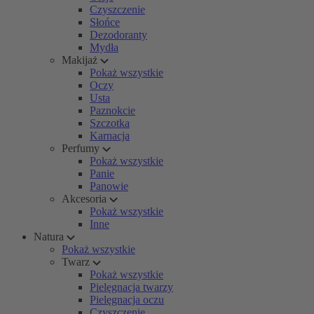
Czyszczenie
Słońce
Dezodoranty
Mydła
Makijaż
Pokaż wszystkie
Oczy
Usta
Paznokcie
Szczotka
Karnacja
Perfumy
Pokaż wszystkie
Panie
Panowie
Akcesoria
Pokaż wszystkie
Inne
Natura
Pokaż wszystkie
Twarz
Pokaż wszystkie
Pielęgnacja twarzy
Pielęgnacja oczu
Czyszczenie