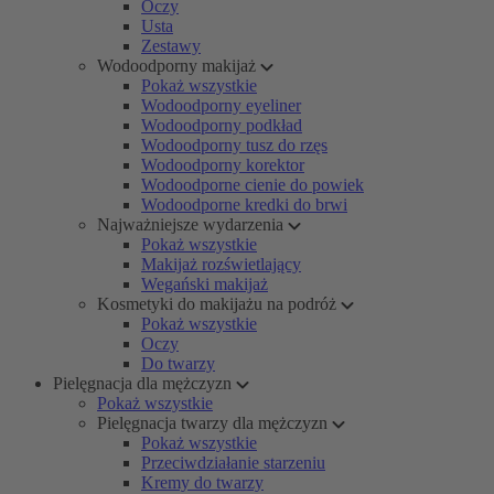
Oczy
Usta
Zestawy
Wodoodporny makijaż
Pokaż wszystkie
Wodoodporny eyeliner
Wodoodporny podkład
Wodoodporny tusz do rzęs
Wodoodporny korektor
Wodoodporne cienie do powiek
Wodoodporne kredki do brwi
Najważniejsze wydarzenia
Pokaż wszystkie
Makijaż rozświetlający
Wegański makijaż
Kosmetyki do makijażu na podróż
Pokaż wszystkie
Oczy
Do twarzy
Pielęgnacja dla mężczyzn
Pokaż wszystkie
Pielęgnacja twarzy dla mężczyzn
Pokaż wszystkie
Przeciwdziałanie starzeniu
Kremy do twarzy