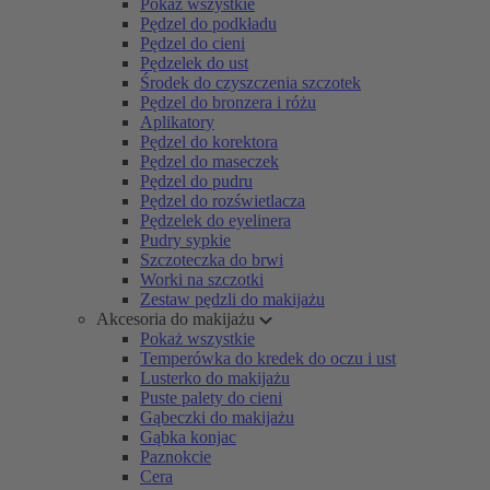
Pokaż wszystkie
Pędzel do podkładu
Pędzel do cieni
Pędzelek do ust
Środek do czyszczenia szczotek
Pędzel do bronzera i różu
Aplikatory
Pędzel do korektora
Pędzel do maseczek
Pędzel do pudru
Pędzel do rozświetlacza
Pędzelek do eyelinera
Pudry sypkie
Szczoteczka do brwi
Worki na szczotki
Zestaw pędzli do makijażu
Akcesoria do makijażu
Pokaż wszystkie
Temperówka do kredek do oczu i ust
Lusterko do makijażu
Puste palety do cieni
Gąbeczki do makijażu
Gąbka konjac
Paznokcie
Cera