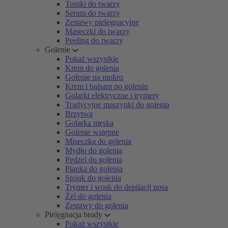
Toniki do twarzy
Serum do twarzy
Zestawy pielęgnacyjne
Maseczki do twarzy
Peeling do twarzy
Golenie
Pokaż wszystkie
Krem do golenia
Golenie na mokro
Krem i balsam po goleniu
Golarki elektryczne i trymery
Tradycyjne maszynki do golenia
Brzytwa
Golarka męska
Golenie wstępne
Miseczka do golenia
Mydło do golenia
Pędzel do golenia
Pianka do golenia
Stojak do golenia
Trymer i wosk do depilacji nosa
Żel do golenia
Zestawy do golenia
Pielęgnacja brody
Pokaż wszystkie