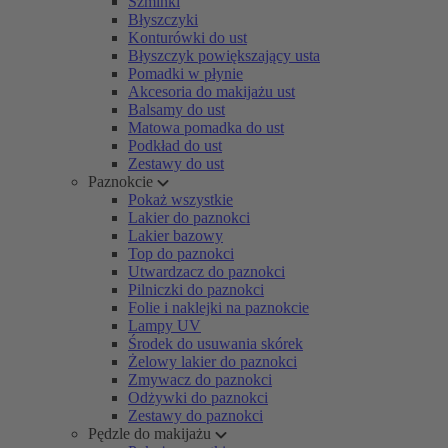
Szminki
Błyszczyki
Konturówki do ust
Błyszczyk powiększający usta
Pomadki w płynie
Akcesoria do makijażu ust
Balsamy do ust
Matowa pomadka do ust
Podkład do ust
Zestawy do ust
Paznokcie
Pokaż wszystkie
Lakier do paznokci
Lakier bazowy
Top do paznokci
Utwardzacz do paznokci
Pilniczki do paznokci
Folie i naklejki na paznokcie
Lampy UV
Środek do usuwania skórek
Żelowy lakier do paznokci
Zmywacz do paznokci
Odżywki do paznokci
Zestawy do paznokci
Pędzle do makijażu