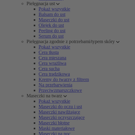
Pielęgnacja ust
Pokaż wszystkie
Balsam do ust
Maseczki do ust
Olejek do ust
Peeling do ust
Serum do ust
Pielęgnacja zgodnie z potrzebami/typem skóry
Pokaż wszystkie
Cera tłusta
Cera mieszana
Cera wrażliwa
Cera sucha
Cera trądzikowa
Kremy do twarzy z filtrem
Na przebarwienia
Przeciwzmarszczkowe
Maseczki na twarz
Pokaż wszystkie
Maseczki do oczu i ust
Maseczki nawilżające
Maseczki oczyszczające
Maseczki błotne
Maski materiałowe
Maseczki na noc