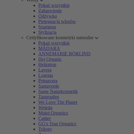
Pokaż wszystkie
Zabarwienie
Odżywka
Pielęgnacja włosów
Szampon
Stylizacja
Certyfikowane kosmetyki naturalne
Pokaż wszystkie
MÁDARA
ANNEMARIE BÖRLIND
Hej Organic
Heliotrop
Lavera
Logona
Primavera
Santaverde
Sante Naturkosmetik
Tautropfen
We Love The Planet
Weleda
Mukti Organics
Cattier
GG's True Organics
Trilogy