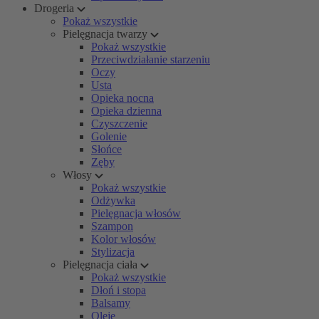
Drogeria
Pokaż wszystkie
Pielęgnacja twarzy
Pokaż wszystkie
Przeciwdziałanie starzeniu
Oczy
Usta
Opieka nocna
Opieka dzienna
Czyszczenie
Golenie
Słońce
Zęby
Włosy
Pokaż wszystkie
Odżywka
Pielęgnacja włosów
Szampon
Kolor włosów
Stylizacja
Pielęgnacja ciała
Pokaż wszystkie
Dłoń i stopa
Balsamy
Oleje