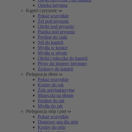
Opieka intymna
Kąpiel i prysznic
Pokaż wszystkie
Żel pod prysznic
Olejki pod prysznic
Pianka pod prysznic
Peeling do ciała
Sól do kąpieli
Mydła w kostce
Mydła w płynie
Olejki i mleczka do kąpieli
Płyny do higieny intymnej
Zestawy do kąpieli
Pielęgnacja dłoni
Pokaż wszystkie
Kremy do rąk
Żele antybakteryjne
Maseczki na dłonie
Peeling do rąk
Mydła do rąk
Pielęgnacja stóp i pięt
Pokaż wszystkie
Domowe spa dla stóp
Kremy do stóp