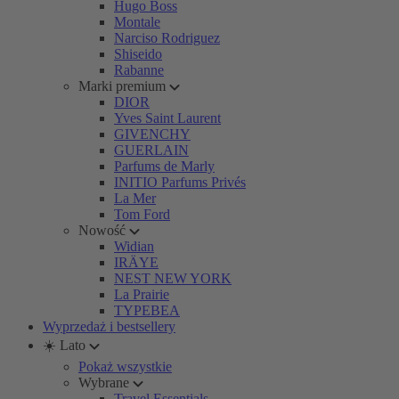
Hugo Boss
Montale
Narciso Rodriguez
Shiseido
Rabanne
Marki premium
DIOR
Yves Saint Laurent
GIVENCHY
GUERLAIN
Parfums de Marly
INITIO Parfums Privés
La Mer
Tom Ford
Nowość
Widian
IRÄYE
NEST NEW YORK
La Prairie
TYPEBEA
Wyprzedaż i bestsellery
☀️ Lato
Pokaż wszystkie
Wybrane
Travel Essentials