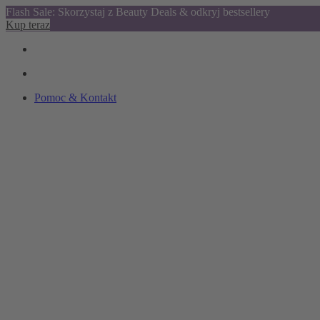
Flash Sale: Skorzystaj z Beauty Deals & odkryj bestsellery
Kup teraz
Pomoc & Kontakt