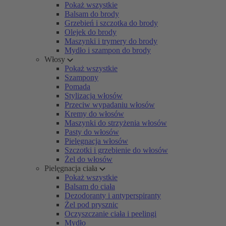
Pokaż wszystkie
Balsam do brody
Grzebień i szczotka do brody
Olejek do brody
Maszynki i trymery do brody
Mydło i szampon do brody
Włosy
Pokaż wszystkie
Szampony
Pomada
Stylizacja włosów
Przeciw wypadaniu włosów
Kremy do włosów
Maszynki do strzyżenia włosów
Pasty do włosów
Pielęgnacja włosów
Szczotki i grzebienie do włosów
Żel do włosów
Pielęgnacja ciała
Pokaż wszystkie
Balsam do ciała
Dezodoranty i antyperspiranty
Żel pod prysznic
Oczyszczanie ciała i peelingi
Mydło