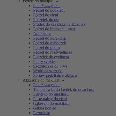
Pędzle do makijażu
Pokaż wszystkie
Pędzel do podkładu
Pędzel do cieni
Pędzelek do ust
Środek do czyszczenia szczotek
Pędzel do bronzera i różu
Aplikatory
Pędzel do korektora
Pędzel do maseczek
Pędzel do pudru
Pędzel do rozświetlacza
Pędzelek do eyelinera
Pudry sypkie
Szczoteczka do brwi
Worki na szczotki
Zestaw pędzli do makijażu
Akcesoria do makijażu
Pokaż wszystkie
Temperówka do kredek do oczu i ust
Lusterko do makijażu
Puste palety do cieni
Gąbeczki do makijażu
Gąbka konjac
Paznokcie