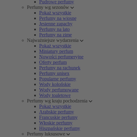
Pudrowe perfumy
Perfumy wg sezonów
Pokaż wszystkie
Perfumy na wiosnę
Jesienne zapachy
Perfumy na lato
Perfumy na zimę
Najważniejsze wydarzenia
Pokaż wszystkie
Miniatury perfum
Nowości perfumeryjne
Oferty perfum
Perfumy na rachunek
Perfumy unisex
Popularne perfumy
Wody kolońskie
Wody perfumowane
Wody toaletowe
Perfumy wg kraju pochodzenia
Pokaż wszystkie
Arabskie perfumy
Francuskie perfumy
Włoskie perfumy
Hiszpańskie perfumy
Perfumy luksusowe