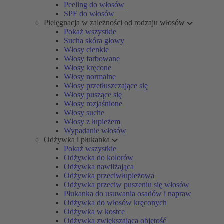
Peeling do włosów
SPF do włosów
Pielęgnacja w zależności od rodzaju włosów
Pokaż wszystkie
Sucha skóra głowy
Włosy cienkie
Włosy farbowane
Włosy kręcone
Włosy normalne
Włosy przetłuszczające się
Włosy puszące się
Włosy rozjaśnione
Włosy suche
Włosy z łupieżem
Wypadanie włosów
Odżywka i płukanka
Pokaż wszystkie
Odżywka do kolorów
Odżywka nawilżająca
Odżywka przeciwłupieżowa
Odżywka przeciw puszeniu się włosów
Płukanka do usuwania osadów i napraw
Odżywka do włosów kręconych
Odżywka w kostce
Odżywka zwiększająca objętość