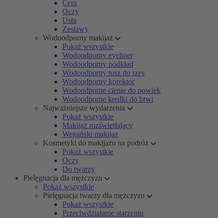
Cera
Oczy
Usta
Zestawy
Wodoodporny makijaż
Pokaż wszystkie
Wodoodporny eyeliner
Wodoodporny podkład
Wodoodporny tusz do rzęs
Wodoodporny korektor
Wodoodporne cienie do powiek
Wodoodporne kredki do brwi
Najważniejsze wydarzenia
Pokaż wszystkie
Makijaż rozświetlający
Wegański makijaż
Kosmetyki do makijażu na podróż
Pokaż wszystkie
Oczy
Do twarzy
Pielęgnacja dla mężczyzn
Pokaż wszystkie
Pielęgnacja twarzy dla mężczyzn
Pokaż wszystkie
Przeciwdziałanie starzeniu