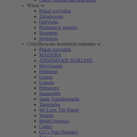
Włosy
Pokaż wszystkie
Zabarwienie
Odżywka
Pielęgnacja włosów
Szampon
Stylizacja
Certyfikowane kosmetyki naturalne
Pokaż wszystkie
MÁDARA
ANNEMARIE BÖRLIND
Hej Organic
Heliotrop
Lavera
Logona
Primavera
Santaverde
Sante Naturkosmetik
Tautropfen
We Love The Planet
Weleda
Mukti Organics
Cattier
GG's True Organics