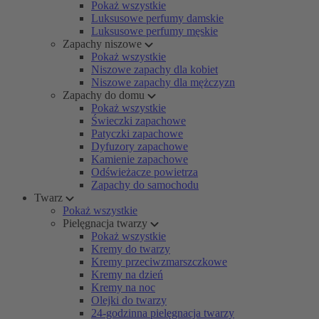
Pokaż wszystkie
Luksusowe perfumy damskie
Luksusowe perfumy męskie
Zapachy niszowe
Pokaż wszystkie
Niszowe zapachy dla kobiet
Niszowe zapachy dla mężczyzn
Zapachy do domu
Pokaż wszystkie
Świeczki zapachowe
Patyczki zapachowe
Dyfuzory zapachowe
Kamienie zapachowe
Odświeżacze powietrza
Zapachy do samochodu
Twarz
Pokaż wszystkie
Pielęgnacja twarzy
Pokaż wszystkie
Kremy do twarzy
Kremy przeciwzmarszczkowe
Kremy na dzień
Kremy na noc
Olejki do twarzy
24-godzinna pielęgnacja twarzy