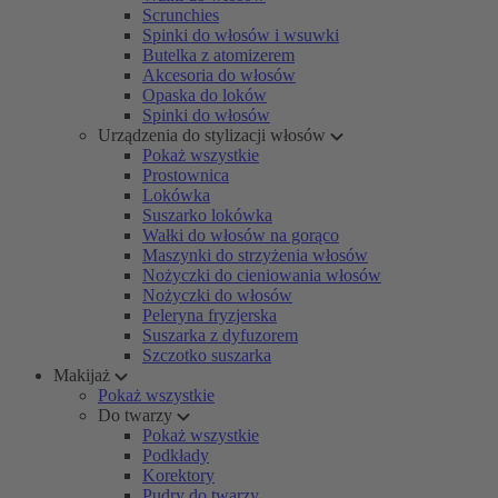
Scrunchies
Spinki do włosów i wsuwki
Butelka z atomizerem
Akcesoria do włosów
Opaska do loków
Spinki do włosów
Urządzenia do stylizacji włosów
Pokaż wszystkie
Prostownica
Lokówka
Suszarko lokówka
Wałki do włosów na gorąco
Maszynki do strzyżenia włosów
Nożyczki do cieniowania włosów
Nożyczki do włosów
Peleryna fryzjerska
Suszarka z dyfuzorem
Szczotko suszarka
Makijaż
Pokaż wszystkie
Do twarzy
Pokaż wszystkie
Podkłady
Korektory
Pudry do twarzy