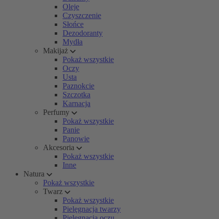
Oleje
Czyszczenie
Słońce
Dezodoranty
Mydła
Makijaż
Pokaż wszystkie
Oczy
Usta
Paznokcie
Szczotka
Karnacja
Perfumy
Pokaż wszystkie
Panie
Panowie
Akcesoria
Pokaż wszystkie
Inne
Natura
Pokaż wszystkie
Twarz
Pokaż wszystkie
Pielęgnacja twarzy
Pielęgnacja oczu