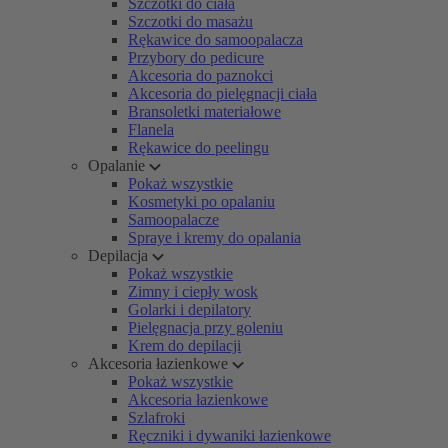
Szczotki do ciała
Szczotki do masażu
Rękawice do samoopalacza
Przybory do pedicure
Akcesoria do paznokci
Akcesoria do pielęgnacji ciała
Bransoletki materiałowe
Flanela
Rękawice do peelingu
Opalanie
Pokaż wszystkie
Kosmetyki po opalaniu
Samoopalacze
Spraye i kremy do opalania
Depilacja
Pokaż wszystkie
Zimny i ciepły wosk
Golarki i depilatory
Pielęgnacja przy goleniu
Krem do depilacji
Akcesoria łazienkowe
Pokaż wszystkie
Akcesoria łazienkowe
Szlafroki
Ręczniki i dywaniki łazienkowe