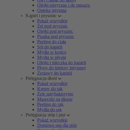
Olejki eteryczne i do masażu
Opieka intymna
Kąpiel i prysznic
Pokaż wszystkie
Żel pod prysznic
Olejki pod prysznic
Pianka pod prysznic
Peeling do ciała
Sól do kąpieli
Mydła w kostce
Mydła w płynie
Olejki i mleczka do kąpieli
Płyny do higieny intymnej
Zestawy do kąpieli
Pielęgnacja dłoni
Pokaż wszystkie
Kremy do rąk
Żele antybakteryjne
Maseczki na dłonie
Peeling do rąk
Mydła do rąk
Pielęgnacja stóp i pięt
Pokaż wszystkie
Domowe spa dla stóp