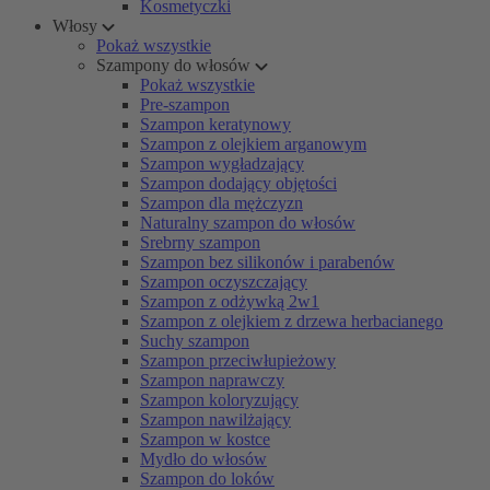
Kosmetyczki
Włosy
Pokaż wszystkie
Szampony do włosów
Pokaż wszystkie
Pre-szampon
Szampon keratynowy
Szampon z olejkiem arganowym
Szampon wygładzający
Szampon dodający objętości
Szampon dla mężczyzn
Naturalny szampon do włosów
Srebrny szampon
Szampon bez silikonów i parabenów
Szampon oczyszczający
Szampon z odżywką 2w1
Szampon z olejkiem z drzewa herbacianego
Suchy szampon
Szampon przeciwłupieżowy
Szampon naprawczy
Szampon koloryzujący
Szampon nawilżający
Szampon w kostce
Mydło do włosów
Szampon do loków