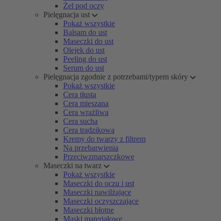
Żel pod oczy
Pielęgnacja ust
Pokaż wszystkie
Balsam do ust
Maseczki do ust
Olejek do ust
Peeling do ust
Serum do ust
Pielęgnacja zgodnie z potrzebami/typem skóry
Pokaż wszystkie
Cera tłusta
Cera mieszana
Cera wrażliwa
Cera sucha
Cera trądzikowa
Kremy do twarzy z filtrem
Na przebarwienia
Przeciwzmarszczkowe
Maseczki na twarz
Pokaż wszystkie
Maseczki do oczu i ust
Maseczki nawilżające
Maseczki oczyszczające
Maseczki błotne
Maski materiałowe