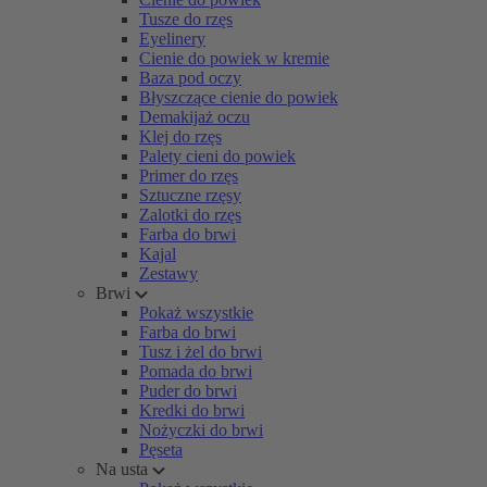
Tusze do rzęs
Eyelinery
Cienie do powiek w kremie
Baza pod oczy
Błyszczące cienie do powiek
Demakijaż oczu
Klej do rzęs
Palety cieni do powiek
Primer do rzęs
Sztuczne rzęsy
Zalotki do rzęs
Farba do brwi
Kajal
Zestawy
Brwi
Pokaż wszystkie
Farba do brwi
Tusz i żel do brwi
Pomada do brwi
Puder do brwi
Kredki do brwi
Nożyczki do brwi
Pęseta
Na usta