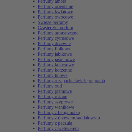
Perfumy ambra
Perfumy orientalne
Perfumy kwiatowe
Perfumy owocowe
Świeże perfumy
Cząsteczka perfum
Perfumy aromatyczne
Perfumy cytrusowe
Perfumy drzewne
Perfumy fiołkowe
Perfumy jabłkowe
Perfumy jaśminowe
Perfumy kokosowe
Perfumy korzenne
Perfumy liliowe
Perfumy o zapachu świeżego prania
Perfumy oud
Perfumy piżmowe
Perfumy różane
Perfumy szyprowe
Perfumy waniliowe
Perfumy z bergamotką
Perfumy z drzewem sandałowym
Perfumy z paczulą
Perfumy z wetiwerem