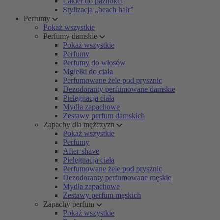
Lakier do paznokci
Stylizacja „beach hair”
Perfumy
Pokaż wszystkie
Perfumy damskie
Pokaż wszystkie
Perfumy
Perfumy do włosów
Mgiełki do ciała
Perfumowane żele pod prysznic
Dezodoranty perfumowane damskie
Pielęgnacja ciała
Mydła zapachowe
Zestawy perfum damskich
Zapachy dla mężczyzn
Pokaż wszystkie
Perfumy
After-shave
Pielęgnacja ciała
Perfumowane żele pod prysznic
Dezodoranty perfumowane męskie
Mydła zapachowe
Zestawy perfum męskich
Zapachy perfum
Pokaż wszystkie