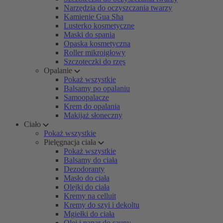
Narzędzia do oczyszczania twarzy
Kamienie Gua Sha
Lusterko kosmetyczne
Maski do spania
Opaska kosmetyczna
Roller mikroigłowy
Szczoteczki do rzęs
Opalanie
Pokaż wszystkie
Balsamy po opalaniu
Samoopalacze
Krem do opalania
Makijaż słoneczny
Ciało
Pokaż wszystkie
Pielęgnacja ciała
Pokaż wszystkie
Balsamy do ciała
Dezodoranty
Masło do ciała
Olejki do ciała
Kremy na celluit
Kremy do szyi i dekoltu
Mgiełki do ciała
Olej i napar do sauny