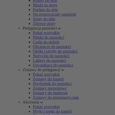
Kremy do stóp
Maski na stopy
Peeling do stóp
Na zrogowaciały naskórek
Spray do stóp
Zdrowe stopy
Pielęgnacja paznokci
Pokaż wszystkie
Pilniki do paznokci
Cążki do skórek
Obcinacze do paznokci
Olejki i sztyfty do paznokci
Nożyczki do paznokci
Lakiery do paznokci
Utwardzacz do paznokci
Zestawy do pielęgnacji
Pokaż wszystkie
Zestawy do kąpieli
Przybornik do paznokci
Zestawy prezentowe
Zestawy do manicure
Zestawy do pielęgnacji ciała
Akcesoria
Pokaż wszystkie
Myjki i gąbki do kąpieli