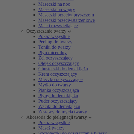
Maseczki na noc
Maseczki na wągry
Maseczki przeciw pryszczom
Maseczki przeciwstarzeniowe
Maski rozświetlające
Oczyszczanie twarzy
Pokaż wszystkie
Peeling do twarzy
Toniki do twarzy
Płyn miceralny
Żel oczyszczający
Olejek oczyszczający
Chusteczki do demakijażu
Krem oczyszczający
Mleczko oczyszczające
Mydło do twarzy
Pianka oczyszczająca
Płyny do demakijażu
Puder oczyszczający
Waciki do demakijażu
Zestawy do mycia twarzy
Akcesoria do pielęgnacji twarzy
Pokaż wszystkie
Masaż twarzy
Szczoteczki do oczyszczania twarzy