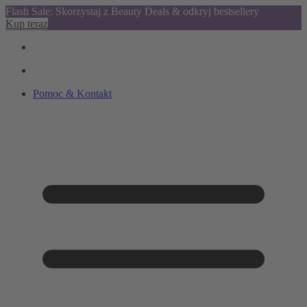
Flash Sale: Skorzystaj z Beauty Deals & odkryj bestsellery
Kup teraz
Pomoc & Kontakt