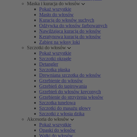
Maska i kuracja do włosów
Pokaż wszystkie
Masło do włosów
Kuracja do włosów suchych
Odżywka do włosów farbowanych
Nawilżająca kuracja do włosów
Keratynowa kuracja do włosów
Zabieg na włosy loki
Szczotki do włosów
Pokaż wszystkie
Szczotki okrągłe
Detangler
Szczotka płaska
Drewniana szczotka do włosów
Grzebienie do włosów
Grzebień do tapirowania
Grzebień do włosów kręconych
Grzebienie do strzyżenia włosów
Szczotka tunelowa
Szczotki do masażu głowy
Szczotki z włosia dzika
Akcesoria do włosów
Pokaż wszystkie
Opaski do włosów
Wałki do włosów