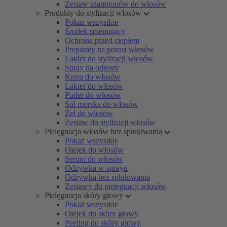
Zestaw szamponów do włosów
Produkty do stylizacji włosów
Pokaż wszystkie
Środek spieniający
Ochrona przed ciepłem
Preparaty na porost włosów
Lakier do stylizacji włosów
Spray na odrosty
Krem do włosów
Lakier do włosów
Puder do włosów
Sól morska do włosów
Żel do włosów
Zestaw do stylizacji włosów
Pielęgnacja włosów bez spłukiwania
Pokaż wszystkie
Olejek do włosów
Serum do włosów
Odżywka w sprayu
Odżywka bez spłukiwania
Zestawy do pielęgnacji włosów
Pielęgnacja skóry głowy
Pokaż wszystkie
Olejek do skóry głowy
Peeling do skóry głowy