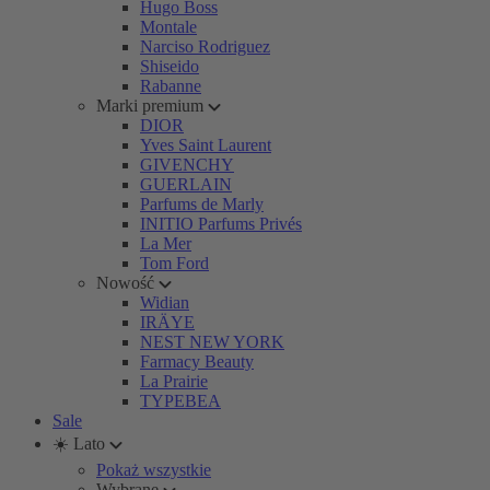
Hugo Boss
Montale
Narciso Rodriguez
Shiseido
Rabanne
Marki premium
DIOR
Yves Saint Laurent
GIVENCHY
GUERLAIN
Parfums de Marly
INITIO Parfums Privés
La Mer
Tom Ford
Nowość
Widian
IRÄYE
NEST NEW YORK
Farmacy Beauty
La Prairie
TYPEBEA
Sale
☀️ Lato
Pokaż wszystkie
Wybrane