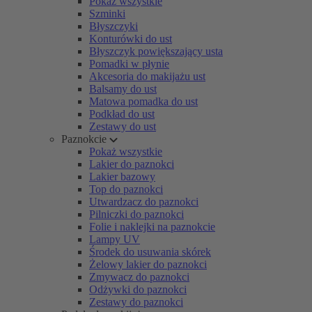
Pokaż wszystkie
Szminki
Błyszczyki
Konturówki do ust
Błyszczyk powiększający usta
Pomadki w płynie
Akcesoria do makijażu ust
Balsamy do ust
Matowa pomadka do ust
Podkład do ust
Zestawy do ust
Paznokcie
Pokaż wszystkie
Lakier do paznokci
Lakier bazowy
Top do paznokci
Utwardzacz do paznokci
Pilniczki do paznokci
Folie i naklejki na paznokcie
Lampy UV
Środek do usuwania skórek
Żelowy lakier do paznokci
Zmywacz do paznokci
Odżywki do paznokci
Zestawy do paznokci