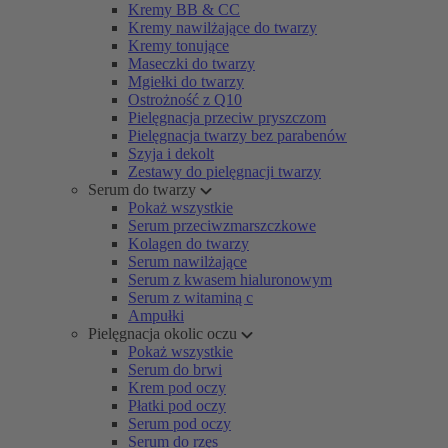
Kremy BB & CC
Kremy nawilżające do twarzy
Kremy tonujące
Maseczki do twarzy
Mgiełki do twarzy
Ostrożność z Q10
Pielęgnacja przeciw pryszczom
Pielęgnacja twarzy bez parabenów
Szyja i dekolt
Zestawy do pielęgnacji twarzy
Serum do twarzy
Pokaż wszystkie
Serum przeciwzmarszczkowe
Kolagen do twarzy
Serum nawilżające
Serum z kwasem hialuronowym
Serum z witaminą c
Ampułki
Pielęgnacja okolic oczu
Pokaż wszystkie
Serum do brwi
Krem pod oczy
Płatki pod oczy
Serum pod oczy
Serum do rzęs