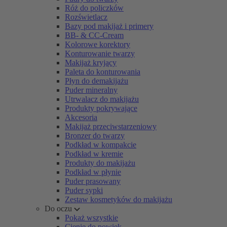
Róż do policzków
Rozświetlacz
Bazy pod makijaż i primery
BB- & CC-Cream
Kolorowe korektory
Konturowanie twarzy
Makijaż kryjący
Paleta do konturowania
Płyn do demakijażu
Puder mineralny
Utrwalacz do makijażu
Produkty pokrywające
Akcesoria
Makijaż przeciwstarzeniowy
Bronzer do twarzy
Podkład w kompakcie
Podkład w kremie
Produkty do makijażu
Podkład w płynie
Puder prasowany
Puder sypki
Zestaw kosmetyków do makijażu
Do oczu
Pokaż wszystkie
Cienie do powiek