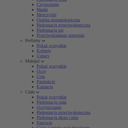
Czyszczenie
Maski
Mężczyźni
Opieka stomatologiczna
Pielęgnacja przeciwsłoneczna
Pielęgnacja ust
Przeciwdziałanie starzeniu
Perfumy
Pokaż wszystkie
Kobiety
Unisex
Makijaż
Pokaż wszystkie
Oczy
Usta
Paznokcie
Karnacja
Ciało
Pokaż wszystkie
Pielęgnacja ciała
Oczyszczanie
Pielęgnacja przeciwsłoneczna
Pielęgnacja dłoni i stóp
Panowie
Ciąża i opieka nad dzieckiem