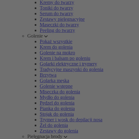
Kremy do twarzy
Toniki do twarzy
Serum do twarzy
Zestawy pielęgnacyjne
Maseczki do twarzy
Peeling do twarzy
Golenie
Pokaż wszystkie
Krem do golenia
Golenie na mokro
Krem i balsam po goleniu
Golarki elektryczne i trymery
Tradycyjne maszynki do golenia
Brzytwa
Golarka męska
Golenie wstępne
Miseczka do golenia
Mydło do golenia
Pędzel do golenia
Pianka do golenia
Stojak do golenia
Trymer i wosk do depilacji nosa
Żel do golenia
Zestawy do golenia
Pielęgnacja brody