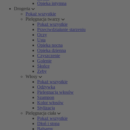
Opieka intymna
Drogeria
Pokaż wszystkie
Pielęgnacja twarzy
Pokaż wszystkie
Przeciwdziałanie starzeniu
Oczy
Usta
Opieka nocna
Opieka dzienna
Czyszczenie
Golenie
Słońce
Zęby
Włosy
Pokaż wszystkie
Odżywka
Pielęgnacja włosów
Szampon
Kolor włosów
Stylizacja
Pielęgnacja ciała
Pokaż wszystkie
Dłoń i stopa
Balsamy