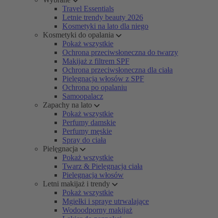
Travel Essentials
Letnie trendy beauty 2026
Kosmetyki na lato dla niego
Kosmetyki do opalania
Pokaż wszystkie
Ochrona przeciwsłoneczna do twarzy
Makijaż z filtrem SPF
Ochrona przeciwsłoneczna dla ciała
Pielęgnacja włosów z SPF
Ochrona po opalaniu
Samoopalacz
Zapachy na lato
Pokaż wszystkie
Perfumy damskie
Perfumy męskie
Spray do ciała
Pielęgnacja
Pokaż wszystkie
Twarz & Pielęgnacja ciała
Pielęgnacja włosów
Letni makijaż i trendy
Pokaż wszystkie
Mgiełki i spraye utrwalające
Wodoodporny makijaż