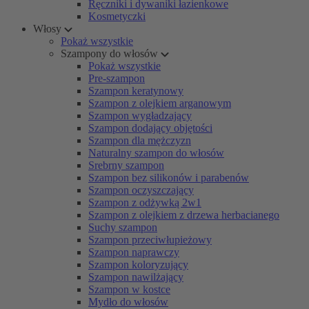
Ręczniki i dywaniki łazienkowe
Kosmetyczki
Włosy
Pokaż wszystkie
Szampony do włosów
Pokaż wszystkie
Pre-szampon
Szampon keratynowy
Szampon z olejkiem arganowym
Szampon wygładzający
Szampon dodający objętości
Szampon dla mężczyzn
Naturalny szampon do włosów
Srebrny szampon
Szampon bez silikonów i parabenów
Szampon oczyszczający
Szampon z odżywką 2w1
Szampon z olejkiem z drzewa herbacianego
Suchy szampon
Szampon przeciwłupieżowy
Szampon naprawczy
Szampon koloryzujący
Szampon nawilżający
Szampon w kostce
Mydło do włosów