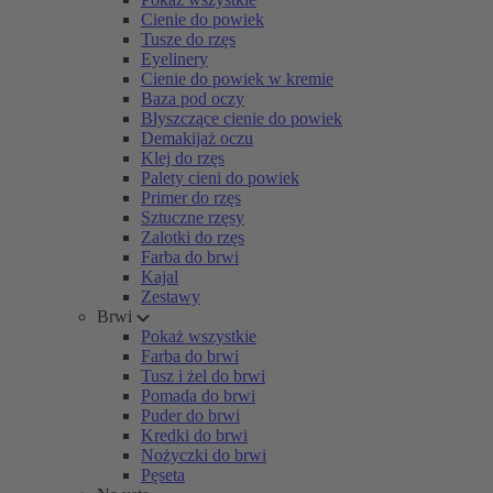
Cienie do powiek
Tusze do rzęs
Eyelinery
Cienie do powiek w kremie
Baza pod oczy
Błyszczące cienie do powiek
Demakijaż oczu
Klej do rzęs
Palety cieni do powiek
Primer do rzęs
Sztuczne rzęsy
Zalotki do rzęs
Farba do brwi
Kajal
Zestawy
Brwi
Pokaż wszystkie
Farba do brwi
Tusz i żel do brwi
Pomada do brwi
Puder do brwi
Kredki do brwi
Nożyczki do brwi
Pęseta