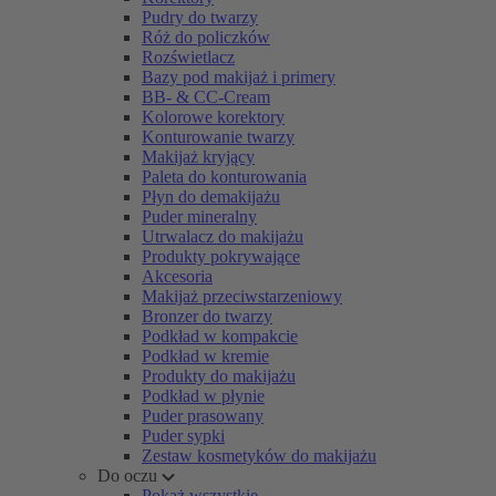
Pudry do twarzy
Róż do policzków
Rozświetlacz
Bazy pod makijaż i primery
BB- & CC-Cream
Kolorowe korektory
Konturowanie twarzy
Makijaż kryjący
Paleta do konturowania
Płyn do demakijażu
Puder mineralny
Utrwalacz do makijażu
Produkty pokrywające
Akcesoria
Makijaż przeciwstarzeniowy
Bronzer do twarzy
Podkład w kompakcie
Podkład w kremie
Produkty do makijażu
Podkład w płynie
Puder prasowany
Puder sypki
Zestaw kosmetyków do makijażu
Do oczu
Pokaż wszystkie