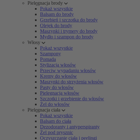
Pielęgnacja brody
Pokaż wszystkie
Balsam do brody
Grzebień i szczotka do brody
Olejek do brody
Maszynki i trymery do brody
Mydło i szampon do brody
Włosy
Pokaż wszystkie
Szampony
Pomada
Stylizacja włosów
Przeciw wypadaniu włosów
Kremy do włosów
Maszynki do strzyżenia włosów
Pasty do włosów
Pielęgnacja włosów
Szczotki i grzebienie do włosów
Żel do włosów
Pielęgnacja ciała
Pokaż wszystkie
Balsam do ciała
Dezodoranty i antyperspiranty
Żel pod prysznic
Oczyszczanie ciała i peelingi