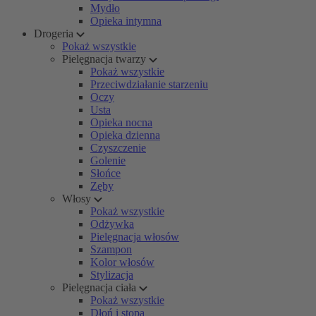
Mydło
Opieka intymna
Drogeria
Pokaż wszystkie
Pielęgnacja twarzy
Pokaż wszystkie
Przeciwdziałanie starzeniu
Oczy
Usta
Opieka nocna
Opieka dzienna
Czyszczenie
Golenie
Słońce
Zęby
Włosy
Pokaż wszystkie
Odżywka
Pielęgnacja włosów
Szampon
Kolor włosów
Stylizacja
Pielęgnacja ciała
Pokaż wszystkie
Dłoń i stopa