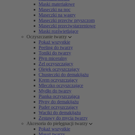
Maski materiałowe
Maseczki na noc
Maseczki na wągry
Maseczki przeciw pryszczom
Maseczki przeciwstarzeniowe
Maski rozświetlające
Oczyszczanie twarzy
Pokaż wszystkie
Peeling do twarzy
Toniki do twarzy
Płyn miceralny
Żel oczyszczający
Olejek oczyszczający
Chusteczki do demakijażu
Krem oczyszczający
Mleczko oczyszczające
Mydło do twarzy
Pianka oczyszczająca
Płyny do demakijażu
Puder oczyszczający
Waciki do demakijażu
Zestawy do mycia twarzy
Akcesoria do pielęgnacji twarzy
Pokaż wszystkie
Masaż twarzy