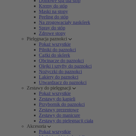
Domowe spa dla stóp
Kremy do stóp
Maski na stopy
Peeling do stóp
Na zrogowaciały naskórek
Spray do stóp
Zdrowe stopy
Pielęgnacja paznokci
Pokaż wszystkie
Pilniki do paznokci
Cążki do skórek
Obcinacze do paznokci
Olejki i sztyfty do paznokci
Nożyczki do paznokci
Lakiery do paznokci
Utwardzacz do paznokci
Zestawy do pielęgnacji
Pokaż wszystkie
Zestawy do kąpieli
Przybornik do paznokci
Zestawy prezentowe
Zestawy do manicure
Zestawy do pielęgnacji ciała
Akcesoria
Pokaż wszystkie