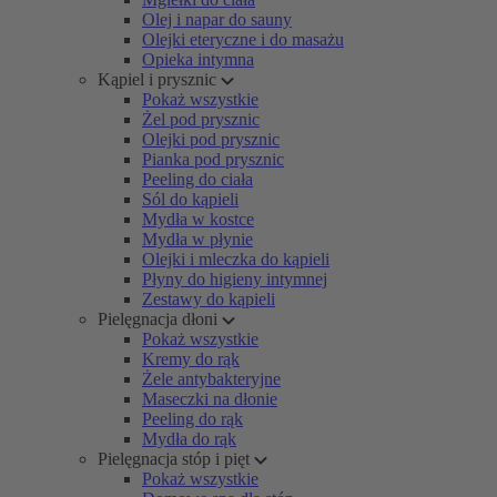
Olej i napar do sauny
Olejki eteryczne i do masażu
Opieka intymna
Kąpiel i prysznic
Pokaż wszystkie
Żel pod prysznic
Olejki pod prysznic
Pianka pod prysznic
Peeling do ciała
Sól do kąpieli
Mydła w kostce
Mydła w płynie
Olejki i mleczka do kąpieli
Płyny do higieny intymnej
Zestawy do kąpieli
Pielęgnacja dłoni
Pokaż wszystkie
Kremy do rąk
Żele antybakteryjne
Maseczki na dłonie
Peeling do rąk
Mydła do rąk
Pielęgnacja stóp i pięt
Pokaż wszystkie