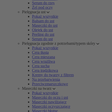
Serum do rzęs
Żel pod oczy
Pielęgnacja ust
Pokaż wszystkie
Balsam do ust
Maseczki do ust
Olejek do ust
Peeling do ust
Serum do ust
Pielęgnacja zgodnie z potrzebami/typem skóry
Pokaż wszystkie
Cera tłusta
Cera mieszana
Cera wrażliwa
Cera sucha
Cera trądzikowa
Kremy do twarzy z filtrem
Na przebarwienia
Przeciwzmarszczkowe
Maseczki na twarz
Pokaż wszystkie
Maseczki do oczu i ust
Maseczki nawilżające
Maseczki oczyszczające
Maseczki błotne