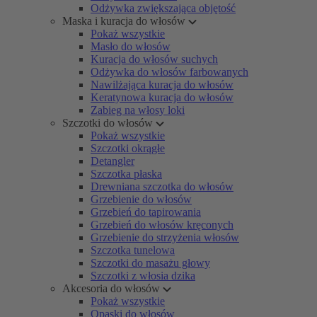
Odżywka zwiększająca objętość
Maska i kuracja do włosów
Pokaż wszystkie
Masło do włosów
Kuracja do włosów suchych
Odżywka do włosów farbowanych
Nawilżająca kuracja do włosów
Keratynowa kuracja do włosów
Zabieg na włosy loki
Szczotki do włosów
Pokaż wszystkie
Szczotki okrągłe
Detangler
Szczotka płaska
Drewniana szczotka do włosów
Grzebienie do włosów
Grzebień do tapirowania
Grzebień do włosów kręconych
Grzebienie do strzyżenia włosów
Szczotka tunelowa
Szczotki do masażu głowy
Szczotki z włosia dzika
Akcesoria do włosów
Pokaż wszystkie
Opaski do włosów