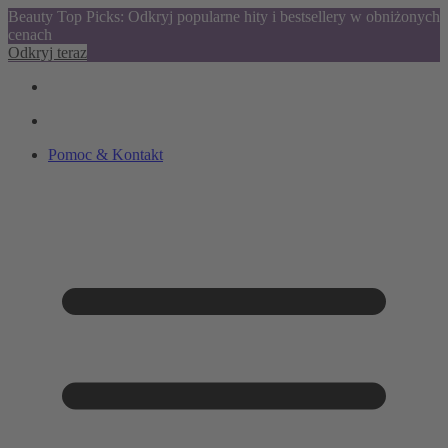
Beauty Top Picks: Odkryj popularne hity i bestsellery w obniżonych
cenach
Odkryj teraz
Pomoc & Kontakt