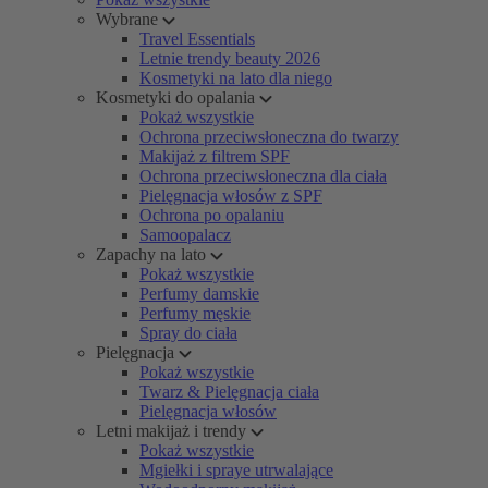
Wybrane
Travel Essentials
Letnie trendy beauty 2026
Kosmetyki na lato dla niego
Kosmetyki do opalania
Pokaż wszystkie
Ochrona przeciwsłoneczna do twarzy
Makijaż z filtrem SPF
Ochrona przeciwsłoneczna dla ciała
Pielęgnacja włosów z SPF
Ochrona po opalaniu
Samoopalacz
Zapachy na lato
Pokaż wszystkie
Perfumy damskie
Perfumy męskie
Spray do ciała
Pielęgnacja
Pokaż wszystkie
Twarz & Pielęgnacja ciała
Pielęgnacja włosów
Letni makijaż i trendy
Pokaż wszystkie
Mgiełki i spraye utrwalające