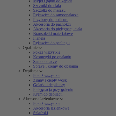
Myjki i gąbki do kąpieli
Szczotki do ciała
Szczotki do masażu
Rękawice do samoopalacza
Przybory do pedicure
Akcesoria do paznokci
Akcesoria do pielęgnacji ciała
Bransoletki materiałowe
Flanela
Rękawice do peelingu
Opalanie
Pokaż wszystkie
Kosmetyki po opalaniu
Samoopalacze
Spraye i kremy do opalania
Depilacja
Pokaż wszystkie
Zimny i ciepły wosk
Golarki i depilatory
Pielęgnacja przy goleniu
Krem do depilacji
Akcesoria łazienkowe
Pokaż wszystkie
Akcesoria łazienkowe
Szlafroki