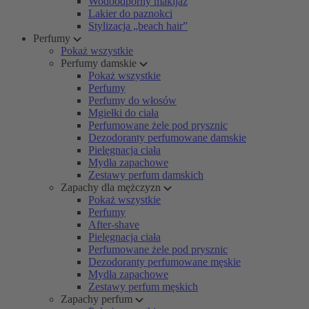
Wodoodporny makijaż
Lakier do paznokci
Stylizacja „beach hair”
Perfumy
Pokaż wszystkie
Perfumy damskie
Pokaż wszystkie
Perfumy
Perfumy do włosów
Mgiełki do ciała
Perfumowane żele pod prysznic
Dezodoranty perfumowane damskie
Pielęgnacja ciała
Mydła zapachowe
Zestawy perfum damskich
Zapachy dla mężczyzn
Pokaż wszystkie
Perfumy
After-shave
Pielęgnacja ciała
Perfumowane żele pod prysznic
Dezodoranty perfumowane męskie
Mydła zapachowe
Zestawy perfum męskich
Zapachy perfum