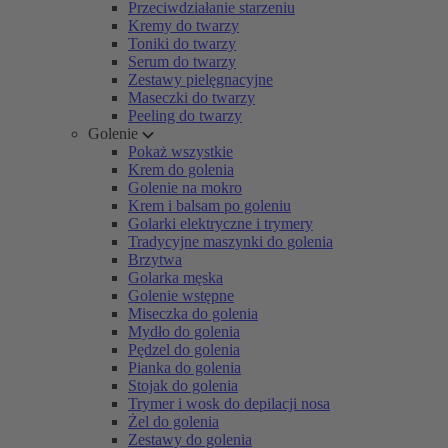
Przeciwdziałanie starzeniu
Kremy do twarzy
Toniki do twarzy
Serum do twarzy
Zestawy pielęgnacyjne
Maseczki do twarzy
Peeling do twarzy
Golenie
Pokaż wszystkie
Krem do golenia
Golenie na mokro
Krem i balsam po goleniu
Golarki elektryczne i trymery
Tradycyjne maszynki do golenia
Brzytwa
Golarka męska
Golenie wstępne
Miseczka do golenia
Mydło do golenia
Pędzel do golenia
Pianka do golenia
Stojak do golenia
Trymer i wosk do depilacji nosa
Żel do golenia
Zestawy do golenia