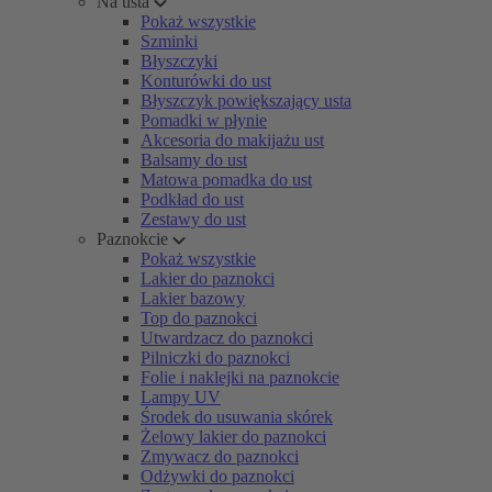
Na usta
Pokaż wszystkie
Szminki
Błyszczyki
Konturówki do ust
Błyszczyk powiększający usta
Pomadki w płynie
Akcesoria do makijażu ust
Balsamy do ust
Matowa pomadka do ust
Podkład do ust
Zestawy do ust
Paznokcie
Pokaż wszystkie
Lakier do paznokci
Lakier bazowy
Top do paznokci
Utwardzacz do paznokci
Pilniczki do paznokci
Folie i naklejki na paznokcie
Lampy UV
Środek do usuwania skórek
Żelowy lakier do paznokci
Zmywacz do paznokci
Odżywki do paznokci