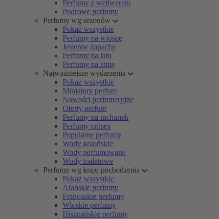
Perfumy z wetiwerem
Pudrowe perfumy
Perfumy wg sezonów
Pokaż wszystkie
Perfumy na wiosnę
Jesienne zapachy
Perfumy na lato
Perfumy na zimę
Najważniejsze wydarzenia
Pokaż wszystkie
Miniatury perfum
Nowości perfumeryjne
Oferty perfum
Perfumy na rachunek
Perfumy unisex
Popularne perfumy
Wody kolońskie
Wody perfumowane
Wody toaletowe
Perfumy wg kraju pochodzenia
Pokaż wszystkie
Arabskie perfumy
Francuskie perfumy
Włoskie perfumy
Hiszpańskie perfumy