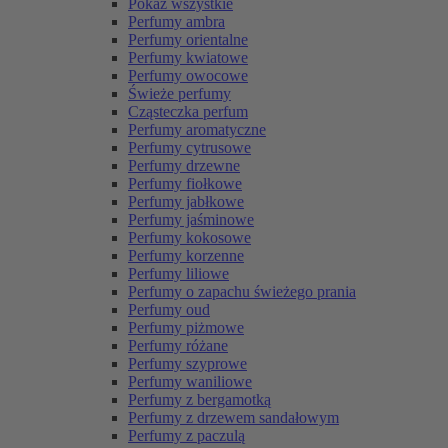
Pokaż wszystkie
Perfumy ambra
Perfumy orientalne
Perfumy kwiatowe
Perfumy owocowe
Świeże perfumy
Cząsteczka perfum
Perfumy aromatyczne
Perfumy cytrusowe
Perfumy drzewne
Perfumy fiołkowe
Perfumy jabłkowe
Perfumy jaśminowe
Perfumy kokosowe
Perfumy korzenne
Perfumy liliowe
Perfumy o zapachu świeżego prania
Perfumy oud
Perfumy piżmowe
Perfumy różane
Perfumy szyprowe
Perfumy waniliowe
Perfumy z bergamotką
Perfumy z drzewem sandałowym
Perfumy z paczulą