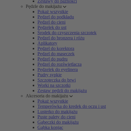
Zestawy do paznokci
Pędzle do makijażu
Pokaż wszystkie
Pędzel do podkładu
Pędzel do cieni
Pędzelek do ust
Środek do czyszczenia szczotek
Pędzel do bronzera i różu
Aplikatory
Pędzel do korektora
Pędzel do maseczek
Pędzel do pudru
Pędzel do rozświetlacza
Pędzelek do eyelinera
Pudry sypkie
Szczoteczka do brwi
Worki na szczotki
Zestaw pędzli do makijażu
Akcesoria do makijażu
Pokaż wszystkie
Temperówka do kredek do oczu i ust
Lusterko do makijażu
Puste palety do cieni
Gąbeczki do makijażu
Gąbka konjac