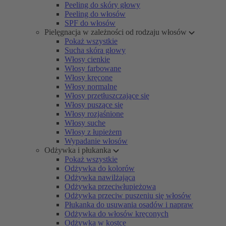
Peeling do skóry głowy
Peeling do włosów
SPF do włosów
Pielęgnacja w zależności od rodzaju włosów
Pokaż wszystkie
Sucha skóra głowy
Włosy cienkie
Włosy farbowane
Włosy kręcone
Włosy normalne
Włosy przetłuszczające się
Włosy puszące się
Włosy rozjaśnione
Włosy suche
Włosy z łupieżem
Wypadanie włosów
Odżywka i płukanka
Pokaż wszystkie
Odżywka do kolorów
Odżywka nawilżająca
Odżywka przeciwłupieżowa
Odżywka przeciw puszeniu się włosów
Płukanka do usuwania osadów i napraw
Odżywka do włosów kręconych
Odżywka w kostce