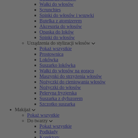
Wałki do włosów
Scrunchies
Spinki do włosów i wsuwki
Butelka z atomizerem
Akcesoria do włosów
Opaska do loków
Spinki do włosów
Urządzenia do stylizacji włosów
Pokaż wszystkie
Prostownica
Lokówka
Suszarko lokówka
Wałki do włosów na gorąco
Maszynki do strzyżenia włosów
Nożyczki do cieniowania włosów
Nożyczki do włosów
Peleryna fryzjerska
Suszarka z dyfuzorem
Szczotko suszarka
Makijaż
Pokaż wszystkie
Do twarzy
Pokaż wszystkie
Podkłady
Korektory