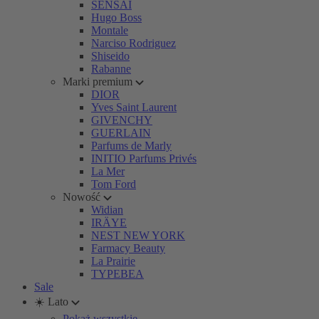
SENSAI
Hugo Boss
Montale
Narciso Rodriguez
Shiseido
Rabanne
Marki premium
DIOR
Yves Saint Laurent
GIVENCHY
GUERLAIN
Parfums de Marly
INITIO Parfums Privés
La Mer
Tom Ford
Nowość
Widian
IRÄYE
NEST NEW YORK
Farmacy Beauty
La Prairie
TYPEBEA
Sale
☀️ Lato
Pokaż wszystkie