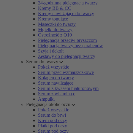
24-godzinna pielęgnacja twarzy
Kremy BB & CC
Kremy nawilżające do twarzy
Kremy tonujące
Maseczki do twarzy
Mgiełki do twarzy
Ostrożność z Q10
Pielęgnacja przeciw pryszczom
Pielęgnacja twarzy bez parabenów
Szyja i dekolt
Zestawy do pielęgnacji twarzy
Serum do twarzy
Pokaż wszystkie
Serum przeciwzmarszczkowe
Kolagen do twarzy
Serum nawilżające
Serum z kwasem hialuronowym
Serum z witaminą c
Ampułki
Pielęgnacja okolic oczu
Pokaż wszystkie
Serum do brwi
Krem pod oczy
Płatki pod oczy
Serum pod oczy