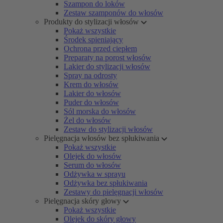
Szampon do loków
Zestaw szamponów do włosów
Produkty do stylizacji włosów
Pokaż wszystkie
Środek spieniający
Ochrona przed ciepłem
Preparaty na porost włosów
Lakier do stylizacji włosów
Spray na odrosty
Krem do włosów
Lakier do włosów
Puder do włosów
Sól morska do włosów
Żel do włosów
Zestaw do stylizacji włosów
Pielęgnacja włosów bez spłukiwania
Pokaż wszystkie
Olejek do włosów
Serum do włosów
Odżywka w sprayu
Odżywka bez spłukiwania
Zestawy do pielęgnacji włosów
Pielęgnacja skóry głowy
Pokaż wszystkie
Olejek do skóry głowy