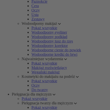
Paznokcie
Cera
Oczy
Usta
Zestawy
Wodoodporny makijaż
Pokaż wszystkie
Wodoodporny eyeliner
Wodoodporny podkład
Wodoodporny tusz do rzęs
Wodoodporny korektor
Wodoodporne cienie do powiek
Wodoodporne kredki do brwi
Najważniejsze wydarzenia
Pokaż wszystkie
Makijaż rozświetlający
Wegański makijaż
Kosmetyki do makijażu na podróż
Pokaż wszystkie
Oczy
Do twarzy
Pielęgnacja dla mężczyzn
Pokaż wszystkie
Pielęgnacja twarzy dla mężczyzn
Pokaż wszystkie