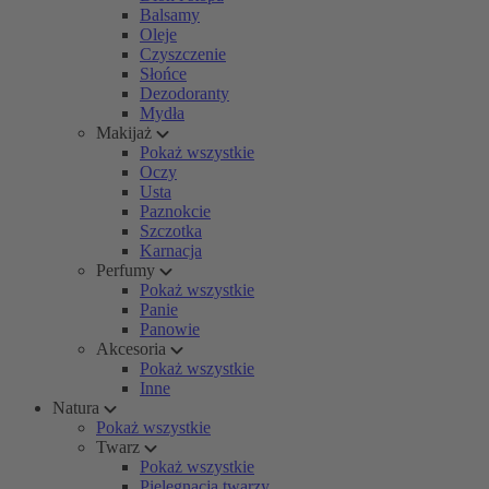
Balsamy
Oleje
Czyszczenie
Słońce
Dezodoranty
Mydła
Makijaż
Pokaż wszystkie
Oczy
Usta
Paznokcie
Szczotka
Karnacja
Perfumy
Pokaż wszystkie
Panie
Panowie
Akcesoria
Pokaż wszystkie
Inne
Natura
Pokaż wszystkie
Twarz
Pokaż wszystkie
Pielęgnacja twarzy