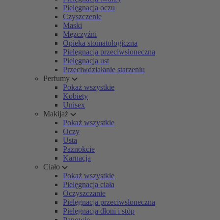
Pielęgnacja oczu
Czyszczenie
Maski
Mężczyźni
Opieka stomatologiczna
Pielęgnacja przeciwsłoneczna
Pielęgnacja ust
Przeciwdziałanie starzeniu
Perfumy
Pokaż wszystkie
Kobiety
Unisex
Makijaż
Pokaż wszystkie
Oczy
Usta
Paznokcie
Karnacja
Ciało
Pokaż wszystkie
Pielęgnacja ciała
Oczyszczanie
Pielęgnacja przeciwsłoneczna
Pielęgnacja dłoni i stóp
Panowie