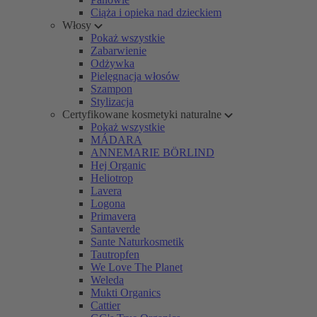
Ciąża i opieka nad dzieckiem
Włosy
Pokaż wszystkie
Zabarwienie
Odżywka
Pielęgnacja włosów
Szampon
Stylizacja
Certyfikowane kosmetyki naturalne
Pokaż wszystkie
MÁDARA
ANNEMARIE BÖRLIND
Hej Organic
Heliotrop
Lavera
Logona
Primavera
Santaverde
Sante Naturkosmetik
Tautropfen
We Love The Planet
Weleda
Mukti Organics
Cattier