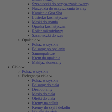
Szczoteczki do oczyszczania twarzy
Narzędzia do oczyszczania twarzy
Kamienie Gua Sha
Lusterko kosmetyczne
Maski do spania
Opaska kosmetyczna
Roller mikroigłowy
Szczoteczki do rzęs
Opalanie
Pokaż wszystkie
Balsamy po opalaniu
Samoopalacze
Krem do opalania
Makijaż słoneczny
Ciało
Pokaż wszystkie
Pielęgnacja ciała
Pokaż wszystkie
Balsamy do ciała
Dezodoranty
Masło do ciała
Olejki do ciała
Kremy na celluit
Kremy do szyi i dekoltu
Mgiełki do ciała