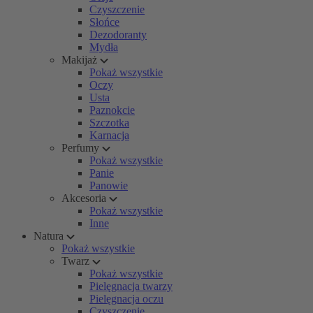
Czyszczenie
Słońce
Dezodoranty
Mydła
Makijaż
Pokaż wszystkie
Oczy
Usta
Paznokcie
Szczotka
Karnacja
Perfumy
Pokaż wszystkie
Panie
Panowie
Akcesoria
Pokaż wszystkie
Inne
Natura
Pokaż wszystkie
Twarz
Pokaż wszystkie
Pielęgnacja twarzy
Pielęgnacja oczu
Czyszczenie