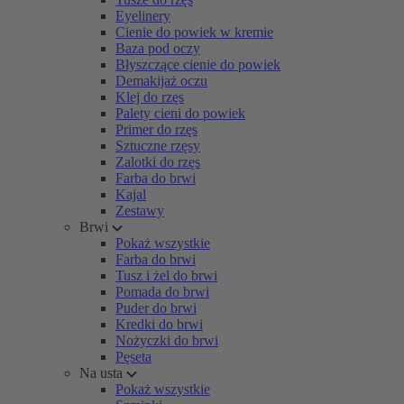
Eyelinery
Cienie do powiek w kremie
Baza pod oczy
Błyszczące cienie do powiek
Demakijaż oczu
Klej do rzęs
Palety cieni do powiek
Primer do rzęs
Sztuczne rzęsy
Zalotki do rzęs
Farba do brwi
Kajal
Zestawy
Brwi
Pokaż wszystkie
Farba do brwi
Tusz i żel do brwi
Pomada do brwi
Puder do brwi
Kredki do brwi
Nożyczki do brwi
Pęseta
Na usta
Pokaż wszystkie