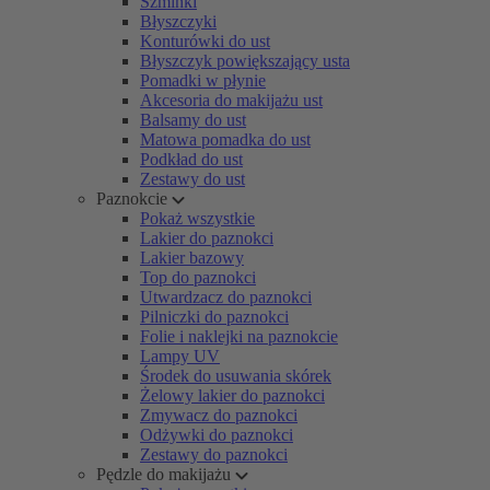
Szminki
Błyszczyki
Konturówki do ust
Błyszczyk powiększający usta
Pomadki w płynie
Akcesoria do makijażu ust
Balsamy do ust
Matowa pomadka do ust
Podkład do ust
Zestawy do ust
Paznokcie
Pokaż wszystkie
Lakier do paznokci
Lakier bazowy
Top do paznokci
Utwardzacz do paznokci
Pilniczki do paznokci
Folie i naklejki na paznokcie
Lampy UV
Środek do usuwania skórek
Żelowy lakier do paznokci
Zmywacz do paznokci
Odżywki do paznokci
Zestawy do paznokci
Pędzle do makijażu