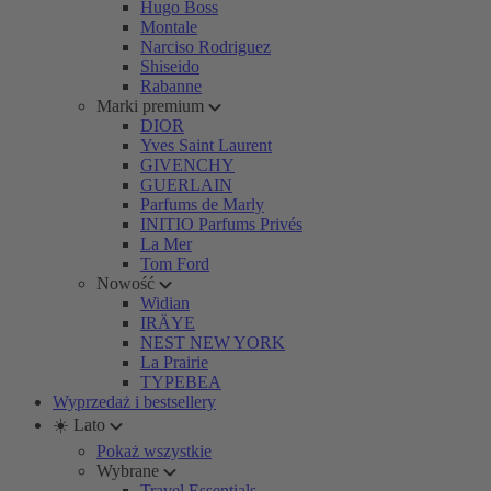
Hugo Boss
Montale
Narciso Rodriguez
Shiseido
Rabanne
Marki premium
DIOR
Yves Saint Laurent
GIVENCHY
GUERLAIN
Parfums de Marly
INITIO Parfums Privés
La Mer
Tom Ford
Nowość
Widian
IRÄYE
NEST NEW YORK
La Prairie
TYPEBEA
Wyprzedaż i bestsellery
☀️ Lato
Pokaż wszystkie
Wybrane
Travel Essentials