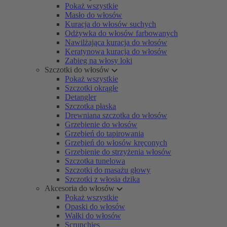
Pokaż wszystkie
Masło do włosów
Kuracja do włosów suchych
Odżywka do włosów farbowanych
Nawilżająca kuracja do włosów
Keratynowa kuracja do włosów
Zabieg na włosy loki
Szczotki do włosów
Pokaż wszystkie
Szczotki okrągłe
Detangler
Szczotka płaska
Drewniana szczotka do włosów
Grzebienie do włosów
Grzebień do tapirowania
Grzebień do włosów kręconych
Grzebienie do strzyżenia włosów
Szczotka tunelowa
Szczotki do masażu głowy
Szczotki z włosia dzika
Akcesoria do włosów
Pokaż wszystkie
Opaski do włosów
Wałki do włosów
Scrunchies