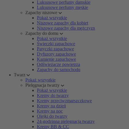
Luksusowe perfumy damskie
Luksusowe perfumy męskie
Zapachy niszowe
Pokaż wszystkie
Niszowe zapachy dla kobiet
Niszowe zapachy dla mężczyzn
Zapachy do domu
Pokaż wszystkie
Świeczki zapachowe
Patyczki zapachowe
Dyfuzory zapachowe
Kamienie zapachowe
Odświeżacze powietrza
Zapachy do samochodu
Twarz
Pokaż wszystkie
Pielęgnacja twarzy
Pokaż wszystkie
Kremy do twarzy
Kremy przeciwzmarszczkowe
Kremy na dzień
Kremy na noc
Olejki do twarzy
24-godzinna pielęgnacja twarzy
Kremy BB & CC