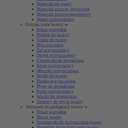
Maseczki na wągry
Maseczki przeciw pryszczom
Maseczki przeciwstarzeniowe
Maski rozświetlające
Oczyszczanie twarzy
Pokaż wszystkie
Peeling do twarzy
Toniki do twarzy
Płyn miceralny
Żel oczyszczający
Olejek oczyszczający
Chusteczki do demakijażu
Krem oczyszczający
Mleczko oczyszczające
Mydło do twarzy
Pianka oczyszczająca
Płyny do demakijażu
Puder oczyszczający
Waciki do demakijażu
Zestawy do mycia twarzy
Akcesoria do pielęgnacji twarzy
Pokaż wszystkie
Masaż twarzy
Szczoteczki do oczyszczania twarzy
Narzędzia do oczyszczania twarzy