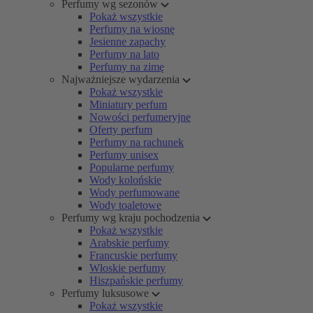
Perfumy wg sezonów
Pokaż wszystkie
Perfumy na wiosnę
Jesienne zapachy
Perfumy na lato
Perfumy na zimę
Najważniejsze wydarzenia
Pokaż wszystkie
Miniatury perfum
Nowości perfumeryjne
Oferty perfum
Perfumy na rachunek
Perfumy unisex
Popularne perfumy
Wody kolońskie
Wody perfumowane
Wody toaletowe
Perfumy wg kraju pochodzenia
Pokaż wszystkie
Arabskie perfumy
Francuskie perfumy
Włoskie perfumy
Hiszpańskie perfumy
Perfumy luksusowe
Pokaż wszystkie