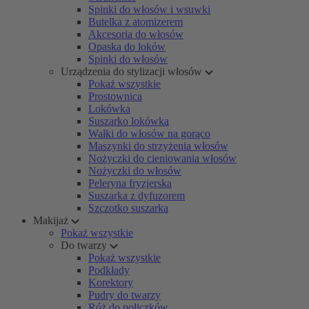
Spinki do włosów i wsuwki
Butelka z atomizerem
Akcesoria do włosów
Opaska do loków
Spinki do włosów
Urządzenia do stylizacji włosów
Pokaż wszystkie
Prostownica
Lokówka
Suszarko lokówka
Wałki do włosów na gorąco
Maszynki do strzyżenia włosów
Nożyczki do cieniowania włosów
Nożyczki do włosów
Peleryna fryzjerska
Suszarka z dyfuzorem
Szczotko suszarka
Makijaż
Pokaż wszystkie
Do twarzy
Pokaż wszystkie
Podkłady
Korektory
Pudry do twarzy
Róż do policzków