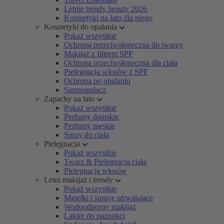
Letnie trendy beauty 2026
Kosmetyki na lato dla niego
Kosmetyki do opalania
Pokaż wszystkie
Ochrona przeciwsłoneczna do twarzy
Makijaż z filtrem SPF
Ochrona przeciwsłoneczna dla ciała
Pielęgnacja włosów z SPF
Ochrona po opalaniu
Samoopalacz
Zapachy na lato
Pokaż wszystkie
Perfumy damskie
Perfumy męskie
Spray do ciała
Pielęgnacja
Pokaż wszystkie
Twarz & Pielęgnacja ciała
Pielęgnacja włosów
Letni makijaż i trendy
Pokaż wszystkie
Mgiełki i spraye utrwalające
Wodoodporny makijaż
Lakier do paznokci