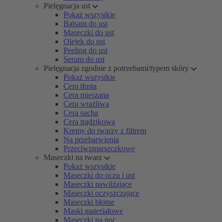
Pielęgnacja ust
Pokaż wszystkie
Balsam do ust
Maseczki do ust
Olejek do ust
Peeling do ust
Serum do ust
Pielęgnacja zgodnie z potrzebami/typem skóry
Pokaż wszystkie
Cera tłusta
Cera mieszana
Cera wrażliwa
Cera sucha
Cera trądzikowa
Kremy do twarzy z filtrem
Na przebarwienia
Przeciwzmarszczkowe
Maseczki na twarz
Pokaż wszystkie
Maseczki do oczu i ust
Maseczki nawilżające
Maseczki oczyszczające
Maseczki błotne
Maski materiałowe
Maseczki na noc