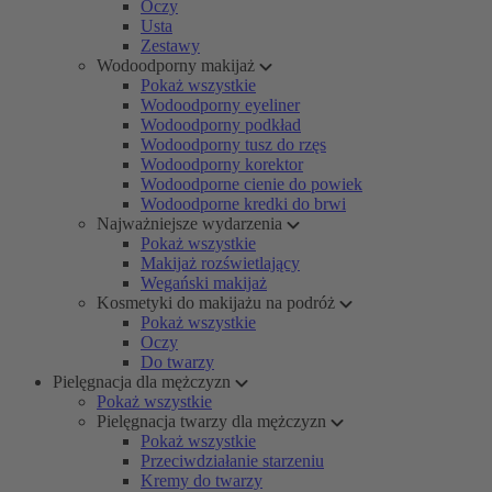
Oczy
Usta
Zestawy
Wodoodporny makijaż
Pokaż wszystkie
Wodoodporny eyeliner
Wodoodporny podkład
Wodoodporny tusz do rzęs
Wodoodporny korektor
Wodoodporne cienie do powiek
Wodoodporne kredki do brwi
Najważniejsze wydarzenia
Pokaż wszystkie
Makijaż rozświetlający
Wegański makijaż
Kosmetyki do makijażu na podróż
Pokaż wszystkie
Oczy
Do twarzy
Pielęgnacja dla mężczyzn
Pokaż wszystkie
Pielęgnacja twarzy dla mężczyzn
Pokaż wszystkie
Przeciwdziałanie starzeniu
Kremy do twarzy