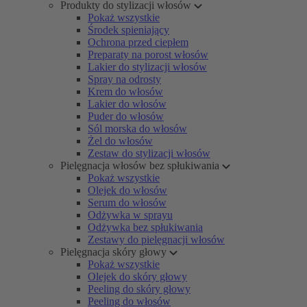
Produkty do stylizacji włosów
Pokaż wszystkie
Środek spieniający
Ochrona przed ciepłem
Preparaty na porost włosów
Lakier do stylizacji włosów
Spray na odrosty
Krem do włosów
Lakier do włosów
Puder do włosów
Sól morska do włosów
Żel do włosów
Zestaw do stylizacji włosów
Pielęgnacja włosów bez spłukiwania
Pokaż wszystkie
Olejek do włosów
Serum do włosów
Odżywka w sprayu
Odżywka bez spłukiwania
Zestawy do pielęgnacji włosów
Pielęgnacja skóry głowy
Pokaż wszystkie
Olejek do skóry głowy
Peeling do skóry głowy
Peeling do włosów