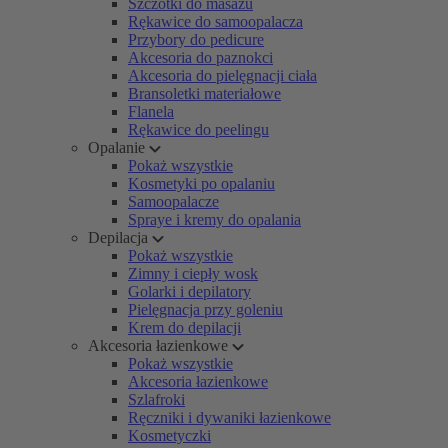
Szczotki do masażu
Rękawice do samoopalacza
Przybory do pedicure
Akcesoria do paznokci
Akcesoria do pielęgnacji ciała
Bransoletki materiałowe
Flanela
Rękawice do peelingu
Opalanie
Pokaż wszystkie
Kosmetyki po opalaniu
Samoopalacze
Spraye i kremy do opalania
Depilacja
Pokaż wszystkie
Zimny i ciepły wosk
Golarki i depilatory
Pielęgnacja przy goleniu
Krem do depilacji
Akcesoria łazienkowe
Pokaż wszystkie
Akcesoria łazienkowe
Szlafroki
Ręczniki i dywaniki łazienkowe
Kosmetyczki