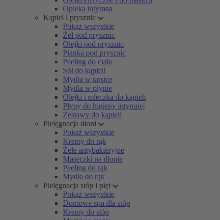
Opieka intymna
Kąpiel i prysznic
Pokaż wszystkie
Żel pod prysznic
Olejki pod prysznic
Pianka pod prysznic
Peeling do ciała
Sól do kąpieli
Mydła w kostce
Mydła w płynie
Olejki i mleczka do kąpieli
Płyny do higieny intymnej
Zestawy do kąpieli
Pielęgnacja dłoni
Pokaż wszystkie
Kremy do rąk
Żele antybakteryjne
Maseczki na dłonie
Peeling do rąk
Mydła do rąk
Pielęgnacja stóp i pięt
Pokaż wszystkie
Domowe spa dla stóp
Kremy do stóp