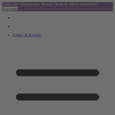
Flash Sale: Skorzystaj z Beauty Deals & odkryj bestsellery
Kup teraz
Pomoc & Kontakt