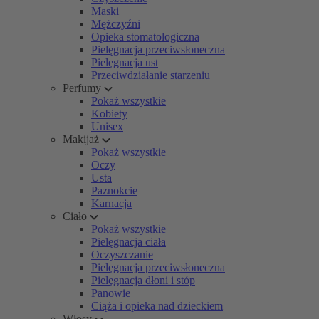
Maski
Mężczyźni
Opieka stomatologiczna
Pielęgnacja przeciwsłoneczna
Pielęgnacja ust
Przeciwdziałanie starzeniu
Perfumy
Pokaż wszystkie
Kobiety
Unisex
Makijaż
Pokaż wszystkie
Oczy
Usta
Paznokcie
Karnacja
Ciało
Pokaż wszystkie
Pielęgnacja ciała
Oczyszczanie
Pielęgnacja przeciwsłoneczna
Pielęgnacja dłoni i stóp
Panowie
Ciąża i opieka nad dzieckiem
Włosy