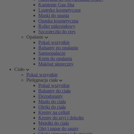
Kamienie Gua Sha
Lusterko kosmetyczne
Maski do spania
Opaska kosmetyczna
Roller mikroigłowy
Szczoteczki do rzęs
Opalanie
Pokaż wszystkie
Balsamy po opalaniu
Samoopalacze
Krem do opalania
Makijaż słoneczny
Ciało
Pokaż wszystkie
Pielęgnacja ciała
Pokaż wszystkie
Balsamy do ciała
Dezodoranty
Masło do ciała
Olejki do ciała
Kremy na celluit
Kremy do szyi i dekoltu
Mgiełki do ciała
Olej i napar do sauny
Olejki eteryczne i do masażu