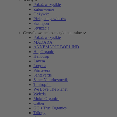
Pokaż wszystkie
Zabarwienie
Odżywka
Pielęgnacja włosów
Szampon
Stylizacja
Certyfikowane kosmetyki naturalne
Pokaż wszystkie
MÁDARA
ANNEMARIE BÖRLIND
Hej Organic
Heliotrop
Lavera
Logona
Primavera
Santaverde
Sante Naturkosmetik
Tautropfen
We Love The Planet
Weleda
Mukti Organics
Cattier
GG's True Organics
Trilogy