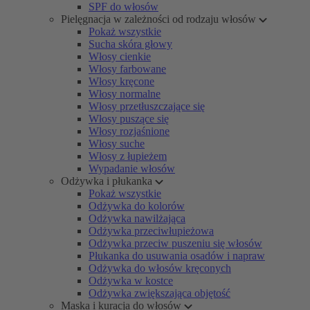
SPF do włosów
Pielęgnacja w zależności od rodzaju włosów
Pokaż wszystkie
Sucha skóra głowy
Włosy cienkie
Włosy farbowane
Włosy kręcone
Włosy normalne
Włosy przetłuszczające się
Włosy puszące się
Włosy rozjaśnione
Włosy suche
Włosy z łupieżem
Wypadanie włosów
Odżywka i płukanka
Pokaż wszystkie
Odżywka do kolorów
Odżywka nawilżająca
Odżywka przeciwłupieżowa
Odżywka przeciw puszeniu się włosów
Płukanka do usuwania osadów i napraw
Odżywka do włosów kręconych
Odżywka w kostce
Odżywka zwiększająca objętość
Maska i kuracja do włosów