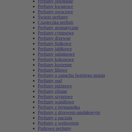
Perfumy orientalne
Perfumy kwiatowe
Perfumy owocowe
Świeże perfumy
Cząsteczka perfum
Perfumy aromatyczne
Perfumy cytrusowe
Perfumy drzewne
Perfumy fiołkowe
Perfumy jabłkowe
Perfumy jaśminowe
Perfumy kokosowe
Perfumy korzenne
Perfumy liliowe
Perfumy o zapachu świeżego prania
Perfumy oud
Perfumy piżmowe
Perfumy różane
Perfumy szyprowe
Perfumy waniliowe
Perfumy z bergamotką
Perfumy z drzewem sandałowym
Perfumy z paczulą
Perfumy z wetiwerem
Pudrowe perfumy