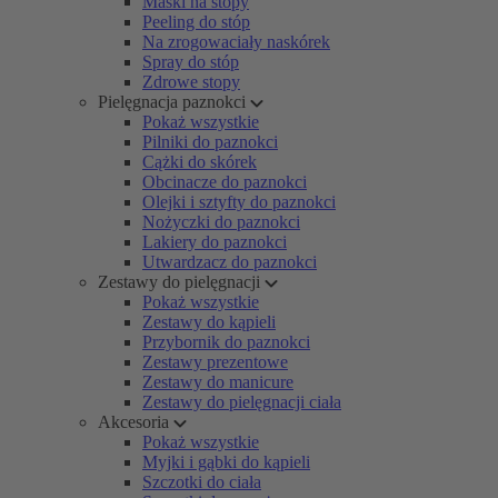
Maski na stopy
Peeling do stóp
Na zrogowaciały naskórek
Spray do stóp
Zdrowe stopy
Pielęgnacja paznokci
Pokaż wszystkie
Pilniki do paznokci
Cążki do skórek
Obcinacze do paznokci
Olejki i sztyfty do paznokci
Nożyczki do paznokci
Lakiery do paznokci
Utwardzacz do paznokci
Zestawy do pielęgnacji
Pokaż wszystkie
Zestawy do kąpieli
Przybornik do paznokci
Zestawy prezentowe
Zestawy do manicure
Zestawy do pielęgnacji ciała
Akcesoria
Pokaż wszystkie
Myjki i gąbki do kąpieli
Szczotki do ciała