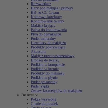
Rozświetlacz
Bazy pod makijaż i primery
BB- & CC-Cream
Kolorowe korektory
Konturowanie twarzy
Makijaż kryjący
Paleta do konturowania
Płyn do demakijażu
Puder mineralny
Utrwalacz do makijażu
Produkty pokrywające
Akcesoria
Makijaż przeciwstarzeniowy
Bronzer do twarzy
Podkład w kompakcie
Podkład w kremie
Produkty do makijażu
Podkład w płynie
Puder prasowany
Puder sypki
Zestaw kosmetyków do makijażu
Do oczu
Pokaż wszystkie
Cienie do powiek
Tusze do rzęs