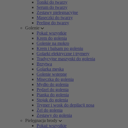
Toniki do twarzy
Serum do twarzy
Zestawy pielęgnacyjne
Maseczki do twarzy
Peeling do twarzy
Golenie
Pokaż wszystkie
Krem do golenia
Golenie na mokro
Krem i balsam po goleniu
Golarki elektryczne i trymery
Tradycyjne maszynki do golenia
Brzytwa
Golarka męska
Golenie wstępne
Miseczka do golenia
Mydło do golenia
Pędzel do golenia
Pianka do golenia
Stojak do golenia
Trymer i wosk do depilacji nosa
Żel do golenia
Zestawy do golenia
Pielęgnacja brody
Pokaż wszystkie