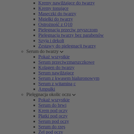
Kremy nawilżające do twarzy
Kremy tonujące
Maseczki do twarzy
Mgiełki do twarzy
Ostrożność z Q10
Pielęgnacja przeciw pryszczom
Pielęgnacja twarzy bez parabenów
Szyja i dekolt
Zestawy do pielęgnacji twarzy
Serum do twarzy
Pokaż wszystkie
Serum przeciwzmarszczkowe
Kolagen do twarzy
Serum nawilżające
Serum z kwasem hialuronowym
Serum z witaminą c
Ampułki
Pielęgnacja okolic oczu
Pokaż wszystkie
Serum do brwi
Krem pod oczy
Płatki pod oczy
Serum pod oczy
Serum do rzęs
Żel pod oczy