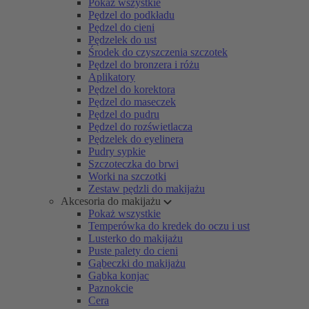
Pokaż wszystkie
Pędzel do podkładu
Pędzel do cieni
Pędzelek do ust
Środek do czyszczenia szczotek
Pędzel do bronzera i różu
Aplikatory
Pędzel do korektora
Pędzel do maseczek
Pędzel do pudru
Pędzel do rozświetlacza
Pędzelek do eyelinera
Pudry sypkie
Szczoteczka do brwi
Worki na szczotki
Zestaw pędzli do makijażu
Akcesoria do makijażu
Pokaż wszystkie
Temperówka do kredek do oczu i ust
Lusterko do makijażu
Puste palety do cieni
Gąbeczki do makijażu
Gąbka konjac
Paznokcie
Cera