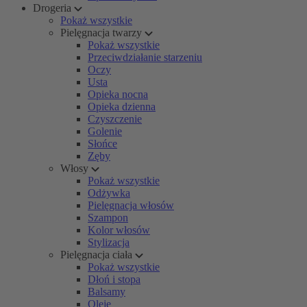
Drogeria
Pokaż wszystkie
Pielęgnacja twarzy
Pokaż wszystkie
Przeciwdziałanie starzeniu
Oczy
Usta
Opieka nocna
Opieka dzienna
Czyszczenie
Golenie
Słońce
Zęby
Włosy
Pokaż wszystkie
Odżywka
Pielęgnacja włosów
Szampon
Kolor włosów
Stylizacja
Pielęgnacja ciała
Pokaż wszystkie
Dłoń i stopa
Balsamy
Oleje