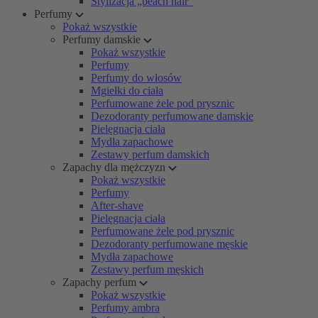
Stylizacja „beach hair”
Perfumy
Pokaż wszystkie
Perfumy damskie
Pokaż wszystkie
Perfumy
Perfumy do włosów
Mgiełki do ciała
Perfumowane żele pod prysznic
Dezodoranty perfumowane damskie
Pielęgnacja ciała
Mydła zapachowe
Zestawy perfum damskich
Zapachy dla mężczyzn
Pokaż wszystkie
Perfumy
After-shave
Pielęgnacja ciała
Perfumowane żele pod prysznic
Dezodoranty perfumowane męskie
Mydła zapachowe
Zestawy perfum męskich
Zapachy perfum
Pokaż wszystkie
Perfumy ambra