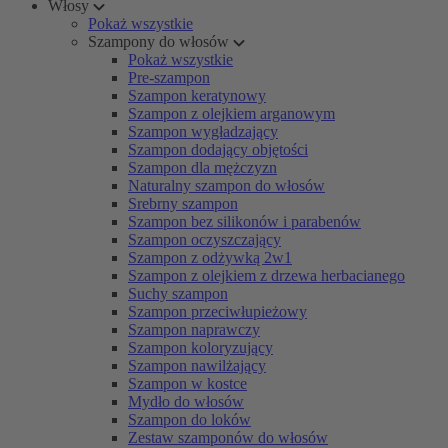
Włosy
Pokaż wszystkie
Szampony do włosów
Pokaż wszystkie
Pre-szampon
Szampon keratynowy
Szampon z olejkiem arganowym
Szampon wygładzający
Szampon dodający objętości
Szampon dla mężczyzn
Naturalny szampon do włosów
Srebrny szampon
Szampon bez silikonów i parabenów
Szampon oczyszczający
Szampon z odżywką 2w1
Szampon z olejkiem z drzewa herbacianego
Suchy szampon
Szampon przeciwłupieżowy
Szampon naprawczy
Szampon koloryzujący
Szampon nawilżający
Szampon w kostce
Mydło do włosów
Szampon do loków
Zestaw szamponów do włosów