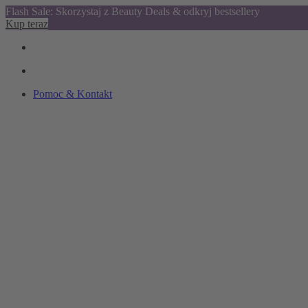
Flash Sale: Skorzystaj z Beauty Deals & odkryj bestsellery
Kup teraz
Pomoc & Kontakt