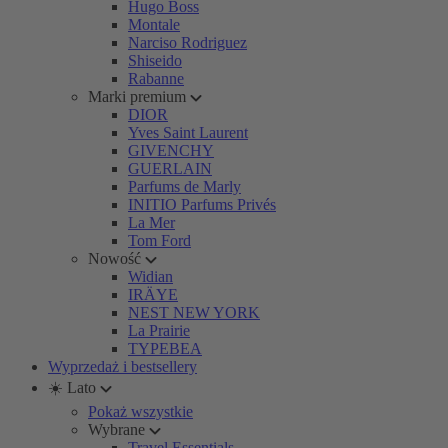
Hugo Boss
Montale
Narciso Rodriguez
Shiseido
Rabanne
Marki premium
DIOR
Yves Saint Laurent
GIVENCHY
GUERLAIN
Parfums de Marly
INITIO Parfums Privés
La Mer
Tom Ford
Nowość
Widian
IRÄYE
NEST NEW YORK
La Prairie
TYPEBEA
Wyprzedaż i bestsellery
☀️ Lato
Pokaż wszystkie
Wybrane
Travel Essentials