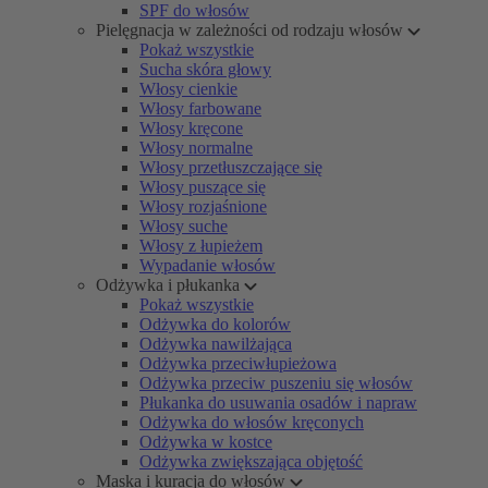
SPF do włosów
Pielęgnacja w zależności od rodzaju włosów
Pokaż wszystkie
Sucha skóra głowy
Włosy cienkie
Włosy farbowane
Włosy kręcone
Włosy normalne
Włosy przetłuszczające się
Włosy puszące się
Włosy rozjaśnione
Włosy suche
Włosy z łupieżem
Wypadanie włosów
Odżywka i płukanka
Pokaż wszystkie
Odżywka do kolorów
Odżywka nawilżająca
Odżywka przeciwłupieżowa
Odżywka przeciw puszeniu się włosów
Płukanka do usuwania osadów i napraw
Odżywka do włosów kręconych
Odżywka w kostce
Odżywka zwiększająca objętość
Maska i kuracja do włosów