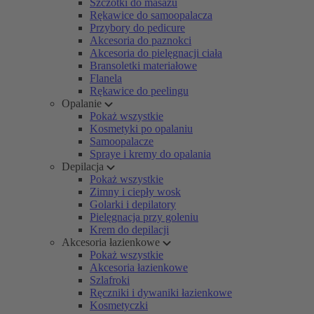
Szczotki do masażu
Rękawice do samoopalacza
Przybory do pedicure
Akcesoria do paznokci
Akcesoria do pielęgnacji ciała
Bransoletki materiałowe
Flanela
Rękawice do peelingu
Opalanie
Pokaż wszystkie
Kosmetyki po opalaniu
Samoopalacze
Spraye i kremy do opalania
Depilacja
Pokaż wszystkie
Zimny i ciepły wosk
Golarki i depilatory
Pielęgnacja przy goleniu
Krem do depilacji
Akcesoria łazienkowe
Pokaż wszystkie
Akcesoria łazienkowe
Szlafroki
Ręczniki i dywaniki łazienkowe
Kosmetyczki