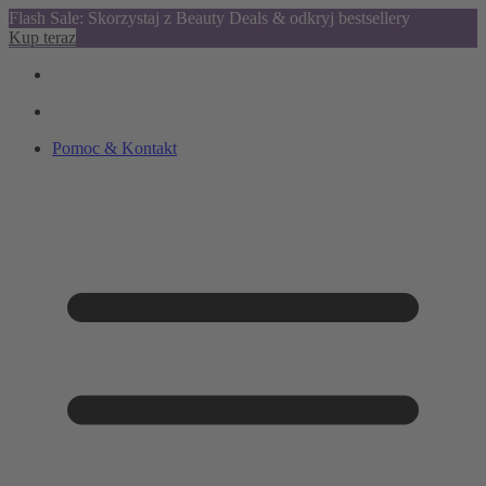
Flash Sale: Skorzystaj z Beauty Deals & odkryj bestsellery
Kup teraz
Pomoc & Kontakt