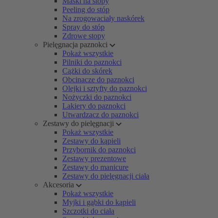
Maski na stopy
Peeling do stóp
Na zrogowaciały naskórek
Spray do stóp
Zdrowe stopy
Pielęgnacja paznokci
Pokaż wszystkie
Pilniki do paznokci
Cążki do skórek
Obcinacze do paznokci
Olejki i sztyfty do paznokci
Nożyczki do paznokci
Lakiery do paznokci
Utwardzacz do paznokci
Zestawy do pielęgnacji
Pokaż wszystkie
Zestawy do kąpieli
Przybornik do paznokci
Zestawy prezentowe
Zestawy do manicure
Zestawy do pielęgnacji ciała
Akcesoria
Pokaż wszystkie
Myjki i gąbki do kąpieli
Szczotki do ciała