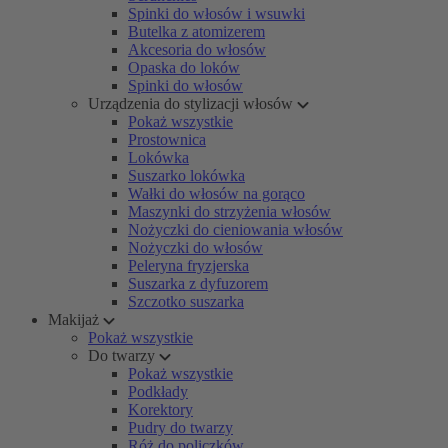
Spinki do włosów i wsuwki
Butelka z atomizerem
Akcesoria do włosów
Opaska do loków
Spinki do włosów
Urządzenia do stylizacji włosów
Pokaż wszystkie
Prostownica
Lokówka
Suszarko lokówka
Wałki do włosów na gorąco
Maszynki do strzyżenia włosów
Nożyczki do cieniowania włosów
Nożyczki do włosów
Peleryna fryzjerska
Suszarka z dyfuzorem
Szczotko suszarka
Makijaż
Pokaż wszystkie
Do twarzy
Pokaż wszystkie
Podkłady
Korektory
Pudry do twarzy
Róż do policzków