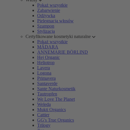
Pokaż wszystkie
Zabarwienie
Odżywka
Pielęgnacja włosów
Szampon
Stylizacja
Certyfikowane kosmetyki naturalne
Pokaż wszystkie
MÁDARA
ANNEMARIE BÖRLIND
Hej Organic
Heliotrop
Lavera
Logona
Primavera
Santaverde
Sante Naturkosmetik
Tautropfen
We Love The Planet
Weleda
Mukti Organics
Cattier
GG's True Organics
Trilogy