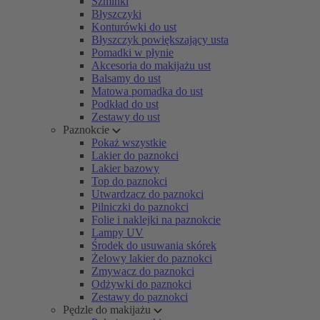
Szminki
Błyszczyki
Konturówki do ust
Błyszczyk powiększający usta
Pomadki w płynie
Akcesoria do makijażu ust
Balsamy do ust
Matowa pomadka do ust
Podkład do ust
Zestawy do ust
Paznokcie
Pokaż wszystkie
Lakier do paznokci
Lakier bazowy
Top do paznokci
Utwardzacz do paznokci
Pilniczki do paznokci
Folie i naklejki na paznokcie
Lampy UV
Środek do usuwania skórek
Żelowy lakier do paznokci
Zmywacz do paznokci
Odżywki do paznokci
Zestawy do paznokci
Pędzle do makijażu