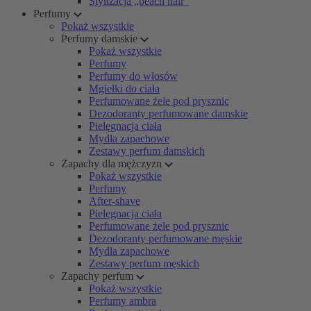
Stylizacja „beach hair”
Perfumy
Pokaż wszystkie
Perfumy damskie
Pokaż wszystkie
Perfumy
Perfumy do włosów
Mgiełki do ciała
Perfumowane żele pod prysznic
Dezodoranty perfumowane damskie
Pielęgnacja ciała
Mydła zapachowe
Zestawy perfum damskich
Zapachy dla mężczyzn
Pokaż wszystkie
Perfumy
After-shave
Pielęgnacja ciała
Perfumowane żele pod prysznic
Dezodoranty perfumowane męskie
Mydła zapachowe
Zestawy perfum męskich
Zapachy perfum
Pokaż wszystkie
Perfumy ambra