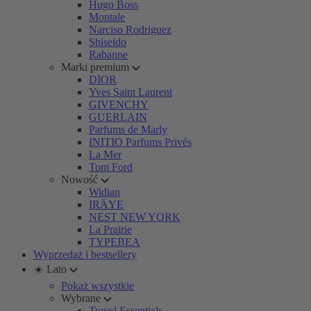
Hugo Boss
Montale
Narciso Rodriguez
Shiseido
Rabanne
Marki premium
DIOR
Yves Saint Laurent
GIVENCHY
GUERLAIN
Parfums de Marly
INITIO Parfums Privés
La Mer
Tom Ford
Nowość
Widian
IRÄYE
NEST NEW YORK
La Prairie
TYPEBEA
Wyprzedaż i bestsellery
☀️ Lato
Pokaż wszystkie
Wybrane
Travel Essentials