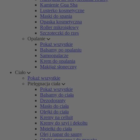
Kamienie Gua Sha
Lusterko kosmetyczne
Maski do spania
Opaska kosmetyczna
Roller mikroigłowy
Szczoteczki do rzęs
Opalanie
Pokaż wszystkie
Balsamy po opalaniu
Samoopalacze
Krem do opalania
Makijaż słoneczny
Ciało
Pokaż wszystkie
Pielęgnacja ciała
Pokaż wszystkie
Balsamy do ciała
Dezodoranty
Masło do ciała
Olejki do ciała
Kremy na celluit
Kremy do szyi i dekoltu
Mgiełki do ciała
Olej i napar do sauny
Olejki eteryczne i do masażu