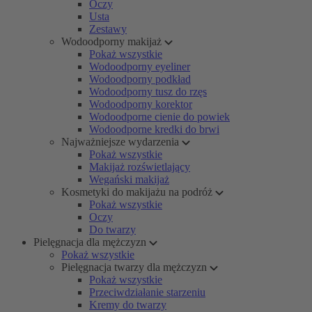
Oczy
Usta
Zestawy
Wodoodporny makijaż
Pokaż wszystkie
Wodoodporny eyeliner
Wodoodporny podkład
Wodoodporny tusz do rzęs
Wodoodporny korektor
Wodoodporne cienie do powiek
Wodoodporne kredki do brwi
Najważniejsze wydarzenia
Pokaż wszystkie
Makijaż rozświetlający
Wegański makijaż
Kosmetyki do makijażu na podróż
Pokaż wszystkie
Oczy
Do twarzy
Pielęgnacja dla mężczyzn
Pokaż wszystkie
Pielęgnacja twarzy dla mężczyzn
Pokaż wszystkie
Przeciwdziałanie starzeniu
Kremy do twarzy