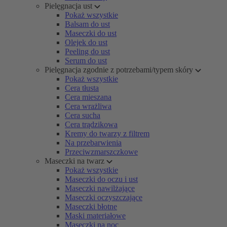
Pielęgnacja ust
Pokaż wszystkie
Balsam do ust
Maseczki do ust
Olejek do ust
Peeling do ust
Serum do ust
Pielęgnacja zgodnie z potrzebami/typem skóry
Pokaż wszystkie
Cera tłusta
Cera mieszana
Cera wrażliwa
Cera sucha
Cera trądzikowa
Kremy do twarzy z filtrem
Na przebarwienia
Przeciwzmarszczkowe
Maseczki na twarz
Pokaż wszystkie
Maseczki do oczu i ust
Maseczki nawilżające
Maseczki oczyszczające
Maseczki błotne
Maski materiałowe
Maseczki na noc