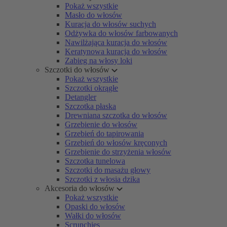
Pokaż wszystkie
Masło do włosów
Kuracja do włosów suchych
Odżywka do włosów farbowanych
Nawilżająca kuracja do włosów
Keratynowa kuracja do włosów
Zabieg na włosy loki
Szczotki do włosów
Pokaż wszystkie
Szczotki okrągłe
Detangler
Szczotka płaska
Drewniana szczotka do włosów
Grzebienie do włosów
Grzebień do tapirowania
Grzebień do włosów kręconych
Grzebienie do strzyżenia włosów
Szczotka tunelowa
Szczotki do masażu głowy
Szczotki z włosia dzika
Akcesoria do włosów
Pokaż wszystkie
Opaski do włosów
Wałki do włosów
Scrunchies