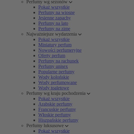
Perfumy wg sezonów
Pokaż wszystkie
Perfumy na wiosnę
Jesienne zapachy
Perfumy na lato
Perfumy na zimę
Najważniejsze wydarzenia
Pokaż wszystkie
Miniatury perfum
Nowości perfumeryjne
Oferty perfum
Perfumy na rachunek
Perfumy unisex
Popularne perfumy
Wody kolońskie
Wody perfumowane
Wody toaletowe
Perfumy wg kraju pochodzenia
Pokaż wszystkie
Arabskie perfumy
Francuskie perfumy
Włoskie perfumy
Hiszpańskie perfumy
Perfumy luksusowe
Pokaż wszystkie