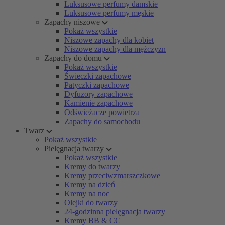
Luksusowe perfumy damskie
Luksusowe perfumy męskie
Zapachy niszowe
Pokaż wszystkie
Niszowe zapachy dla kobiet
Niszowe zapachy dla mężczyzn
Zapachy do domu
Pokaż wszystkie
Świeczki zapachowe
Patyczki zapachowe
Dyfuzory zapachowe
Kamienie zapachowe
Odświeżacze powietrza
Zapachy do samochodu
Twarz
Pokaż wszystkie
Pielęgnacja twarzy
Pokaż wszystkie
Kremy do twarzy
Kremy przeciwzmarszczkowe
Kremy na dzień
Kremy na noc
Olejki do twarzy
24-godzinna pielęgnacja twarzy
Kremy BB & CC