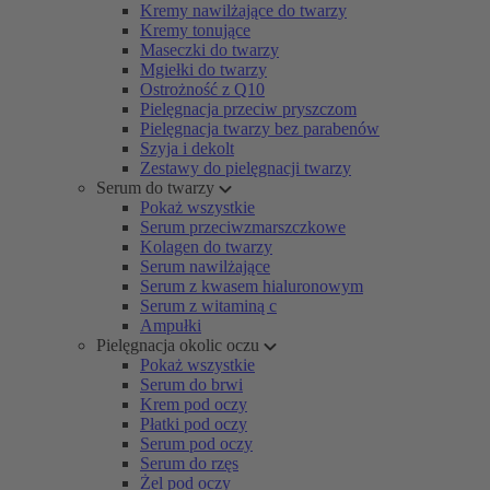
Kremy nawilżające do twarzy
Kremy tonujące
Maseczki do twarzy
Mgiełki do twarzy
Ostrożność z Q10
Pielęgnacja przeciw pryszczom
Pielęgnacja twarzy bez parabenów
Szyja i dekolt
Zestawy do pielęgnacji twarzy
Serum do twarzy
Pokaż wszystkie
Serum przeciwzmarszczkowe
Kolagen do twarzy
Serum nawilżające
Serum z kwasem hialuronowym
Serum z witaminą c
Ampułki
Pielęgnacja okolic oczu
Pokaż wszystkie
Serum do brwi
Krem pod oczy
Płatki pod oczy
Serum pod oczy
Serum do rzęs
Żel pod oczy