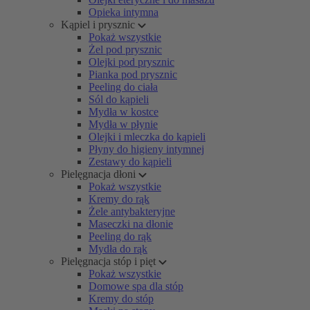
Opieka intymna
Kąpiel i prysznic
Pokaż wszystkie
Żel pod prysznic
Olejki pod prysznic
Pianka pod prysznic
Peeling do ciała
Sól do kąpieli
Mydła w kostce
Mydła w płynie
Olejki i mleczka do kąpieli
Płyny do higieny intymnej
Zestawy do kąpieli
Pielęgnacja dłoni
Pokaż wszystkie
Kremy do rąk
Żele antybakteryjne
Maseczki na dłonie
Peeling do rąk
Mydła do rąk
Pielęgnacja stóp i pięt
Pokaż wszystkie
Domowe spa dla stóp
Kremy do stóp