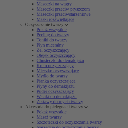
Maseczki na wągry
Maseczki przeciw pryszczom
Maseczki przeciwstarzeniowe
Maski rozświetlające
Oczyszczanie twarzy
Pokaż wszystkie
Peeling do twarzy
Toniki do twarzy
Płyn miceralny
Żel oczyszczający
Olejek oczyszczający
Chusteczki do demakijażu
Krem oczyszczający
Mleczko oczyszczające
Mydło do twarzy
Pianka oczyszczająca
Płyny do demakijażu
Puder oczyszczający
Waciki do demakijażu
Zestawy do mycia twarzy
Akcesoria do pielęgnacji twarzy
Pokaż wszystkie
Masaż twarzy
Szczoteczki do oczyszczania twarzy
Narzędzia do oczyszczania twarzy