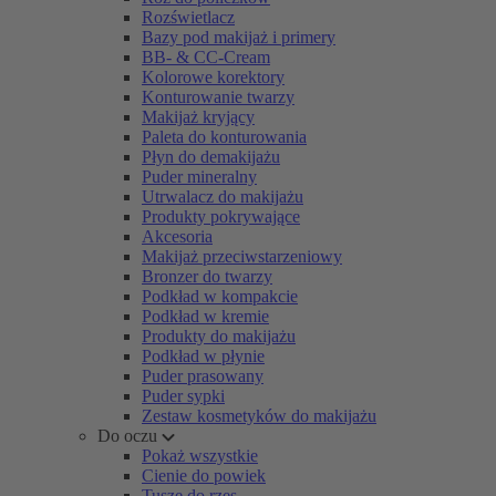
Rozświetlacz
Bazy pod makijaż i primery
BB- & CC-Cream
Kolorowe korektory
Konturowanie twarzy
Makijaż kryjący
Paleta do konturowania
Płyn do demakijażu
Puder mineralny
Utrwalacz do makijażu
Produkty pokrywające
Akcesoria
Makijaż przeciwstarzeniowy
Bronzer do twarzy
Podkład w kompakcie
Podkład w kremie
Produkty do makijażu
Podkład w płynie
Puder prasowany
Puder sypki
Zestaw kosmetyków do makijażu
Do oczu
Pokaż wszystkie
Cienie do powiek
Tusze do rzęs