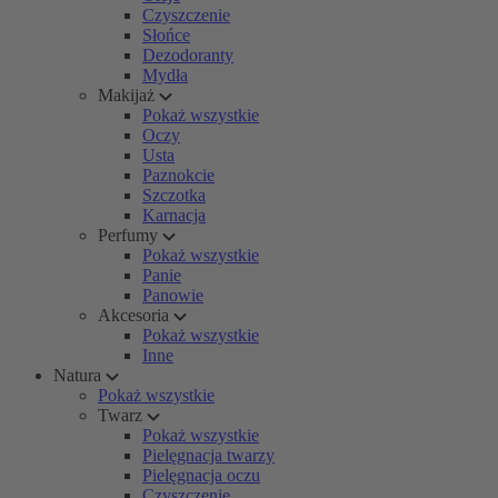
Czyszczenie
Słońce
Dezodoranty
Mydła
Makijaż
Pokaż wszystkie
Oczy
Usta
Paznokcie
Szczotka
Karnacja
Perfumy
Pokaż wszystkie
Panie
Panowie
Akcesoria
Pokaż wszystkie
Inne
Natura
Pokaż wszystkie
Twarz
Pokaż wszystkie
Pielęgnacja twarzy
Pielęgnacja oczu
Czyszczenie