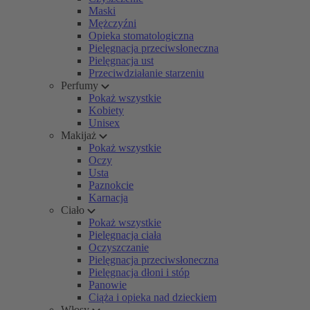
Maski
Mężczyźni
Opieka stomatologiczna
Pielęgnacja przeciwsłoneczna
Pielęgnacja ust
Przeciwdziałanie starzeniu
Perfumy
Pokaż wszystkie
Kobiety
Unisex
Makijaż
Pokaż wszystkie
Oczy
Usta
Paznokcie
Karnacja
Ciało
Pokaż wszystkie
Pielęgnacja ciała
Oczyszczanie
Pielęgnacja przeciwsłoneczna
Pielęgnacja dłoni i stóp
Panowie
Ciąża i opieka nad dzieckiem
Włosy