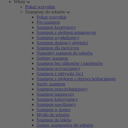
Włosy
Pokaż wszystkie
Szampony do włosów
Pokaż wszystkie
Pre-szampon
Szampon keratynowy
Szampon z olejkiem arganowym
Szampon wygładzający
Szampon dodający objętości
Szampon dla mężczyzn
Naturalny szampon do włosów
Srebrny szampon
Szampon bez silikonów i parabenów
Szampon oczyszczający
Szampon z odżywką 2w1
Szampon z olejkiem z drzewa herbacianego
Suchy szampon
Szampon przeciwłupieżowy
Szampon naprawczy
Szampon koloryzujący
Szampon nawilżający
Szampon w kostce
Mydło do włosów
Szampon do loków
Zestaw szamponów do włosów