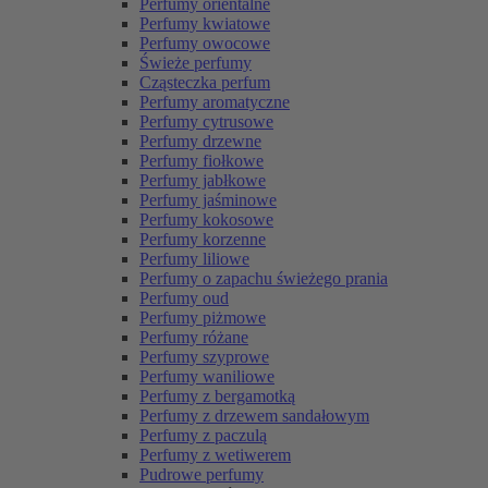
Perfumy orientalne
Perfumy kwiatowe
Perfumy owocowe
Świeże perfumy
Cząsteczka perfum
Perfumy aromatyczne
Perfumy cytrusowe
Perfumy drzewne
Perfumy fiołkowe
Perfumy jabłkowe
Perfumy jaśminowe
Perfumy kokosowe
Perfumy korzenne
Perfumy liliowe
Perfumy o zapachu świeżego prania
Perfumy oud
Perfumy piżmowe
Perfumy różane
Perfumy szyprowe
Perfumy waniliowe
Perfumy z bergamotką
Perfumy z drzewem sandałowym
Perfumy z paczulą
Perfumy z wetiwerem
Pudrowe perfumy