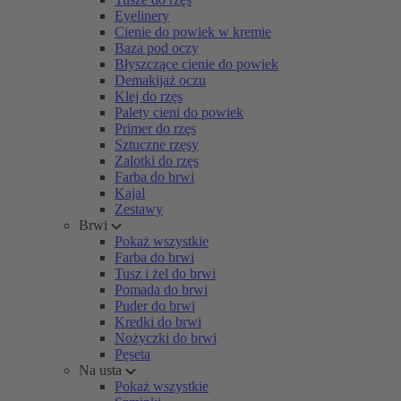
Eyelinery
Cienie do powiek w kremie
Baza pod oczy
Błyszczące cienie do powiek
Demakijaż oczu
Klej do rzęs
Palety cieni do powiek
Primer do rzęs
Sztuczne rzęsy
Zalotki do rzęs
Farba do brwi
Kajal
Zestawy
Brwi
Pokaż wszystkie
Farba do brwi
Tusz i żel do brwi
Pomada do brwi
Puder do brwi
Kredki do brwi
Nożyczki do brwi
Pęseta
Na usta
Pokaż wszystkie