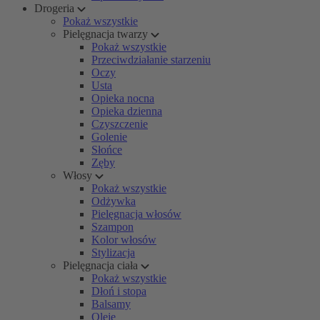
Drogeria
Pokaż wszystkie
Pielęgnacja twarzy
Pokaż wszystkie
Przeciwdziałanie starzeniu
Oczy
Usta
Opieka nocna
Opieka dzienna
Czyszczenie
Golenie
Słońce
Zęby
Włosy
Pokaż wszystkie
Odżywka
Pielęgnacja włosów
Szampon
Kolor włosów
Stylizacja
Pielęgnacja ciała
Pokaż wszystkie
Dłoń i stopa
Balsamy
Oleje