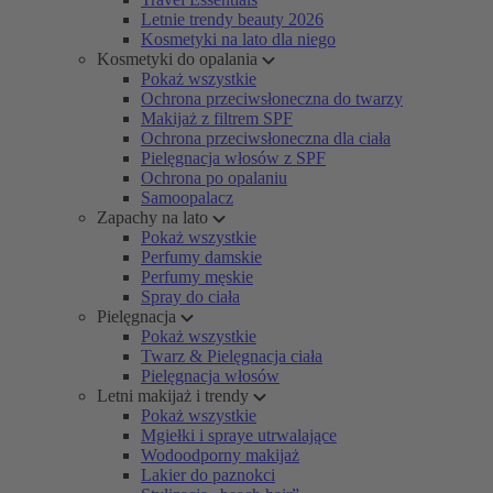
Letnie trendy beauty 2026
Kosmetyki na lato dla niego
Kosmetyki do opalania
Pokaż wszystkie
Ochrona przeciwsłoneczna do twarzy
Makijaż z filtrem SPF
Ochrona przeciwsłoneczna dla ciała
Pielęgnacja włosów z SPF
Ochrona po opalaniu
Samoopalacz
Zapachy na lato
Pokaż wszystkie
Perfumy damskie
Perfumy męskie
Spray do ciała
Pielęgnacja
Pokaż wszystkie
Twarz & Pielęgnacja ciała
Pielęgnacja włosów
Letni makijaż i trendy
Pokaż wszystkie
Mgiełki i spraye utrwalające
Wodoodporny makijaż
Lakier do paznokci