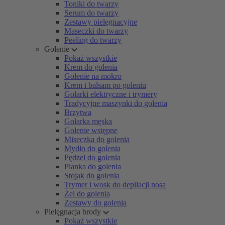
Toniki do twarzy
Serum do twarzy
Zestawy pielęgnacyjne
Maseczki do twarzy
Peeling do twarzy
Golenie
Pokaż wszystkie
Krem do golenia
Golenie na mokro
Krem i balsam po goleniu
Golarki elektryczne i trymery
Tradycyjne maszynki do golenia
Brzytwa
Golarka męska
Golenie wstępne
Miseczka do golenia
Mydło do golenia
Pędzel do golenia
Pianka do golenia
Stojak do golenia
Trymer i wosk do depilacji nosa
Żel do golenia
Zestawy do golenia
Pielęgnacja brody
Pokaż wszystkie