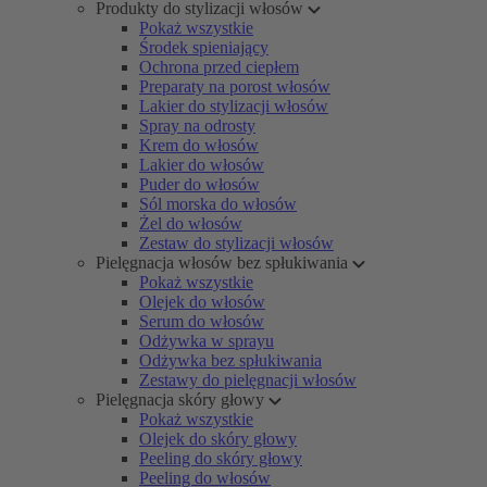
Produkty do stylizacji włosów
Pokaż wszystkie
Środek spieniający
Ochrona przed ciepłem
Preparaty na porost włosów
Lakier do stylizacji włosów
Spray na odrosty
Krem do włosów
Lakier do włosów
Puder do włosów
Sól morska do włosów
Żel do włosów
Zestaw do stylizacji włosów
Pielęgnacja włosów bez spłukiwania
Pokaż wszystkie
Olejek do włosów
Serum do włosów
Odżywka w sprayu
Odżywka bez spłukiwania
Zestawy do pielęgnacji włosów
Pielęgnacja skóry głowy
Pokaż wszystkie
Olejek do skóry głowy
Peeling do skóry głowy
Peeling do włosów