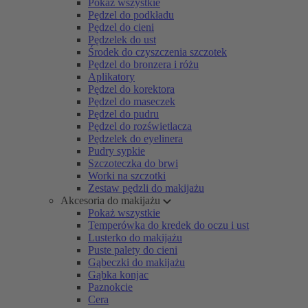
Pokaż wszystkie
Pędzel do podkładu
Pędzel do cieni
Pędzelek do ust
Środek do czyszczenia szczotek
Pędzel do bronzera i różu
Aplikatory
Pędzel do korektora
Pędzel do maseczek
Pędzel do pudru
Pędzel do rozświetlacza
Pędzelek do eyelinera
Pudry sypkie
Szczoteczka do brwi
Worki na szczotki
Zestaw pędzli do makijażu
Akcesoria do makijażu
Pokaż wszystkie
Temperówka do kredek do oczu i ust
Lusterko do makijażu
Puste palety do cieni
Gąbeczki do makijażu
Gąbka konjac
Paznokcie
Cera