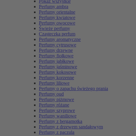
Pokaż wszystkie
Perfumy ambra
Perfumy orientalne
Perfumy kwiatowe
Perfumy owocowe
Świeże perfumy
Cząsteczka perfum
Perfumy aromatyczne
Perfumy cytrusowe
Perfumy drzewne
Perfumy fiołkowe
Perfumy jabłkowe
Perfumy jaśminowe
Perfumy kokosowe
Perfumy korzenne
Perfumy liliowe
Perfumy o zapachu świeżego prania
Perfumy oud
Perfumy piżmowe
Perfumy różane
Perfumy szyprowe
Perfumy waniliowe
Perfumy z bergamotką
Perfumy z drzewem sandałowym
Perfumy z paczulą