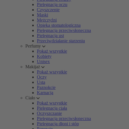
Pielęgnacja oczu
Czyszczenie
Maski
Mężczyźni
Opieka stomatologiczna
Pielęgnacja przeciwsłoneczna
Pielęgnacja ust
Przeciwdziałanie starzeniu
Perfumy
Pokaż wszystkie
Kobiety
Unisex
Makijaż
Pokaż wszystkie
Oczy
Usta
Paznokcie
Karnacja
Ciało
Pokaż wszystkie
Pielęgnacja ciała
Oczyszczanie
Pielęgnacja przeciwsłoneczna
Pielęgnacja dłoni i stóp
Panowie