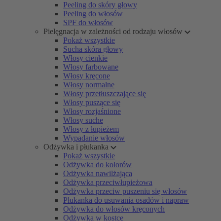
Peeling do skóry głowy
Peeling do włosów
SPF do włosów
Pielęgnacja w zależności od rodzaju włosów
Pokaż wszystkie
Sucha skóra głowy
Włosy cienkie
Włosy farbowane
Włosy kręcone
Włosy normalne
Włosy przetłuszczające się
Włosy puszące się
Włosy rozjaśnione
Włosy suche
Włosy z łupieżem
Wypadanie włosów
Odżywka i płukanka
Pokaż wszystkie
Odżywka do kolorów
Odżywka nawilżająca
Odżywka przeciwłupieżowa
Odżywka przeciw puszeniu się włosów
Płukanka do usuwania osadów i napraw
Odżywka do włosów kręconych
Odżywka w kostce