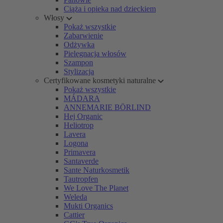
Ciąża i opieka nad dzieckiem
Włosy
Pokaż wszystkie
Zabarwienie
Odżywka
Pielęgnacja włosów
Szampon
Stylizacja
Certyfikowane kosmetyki naturalne
Pokaż wszystkie
MÁDARA
ANNEMARIE BÖRLIND
Hej Organic
Heliotrop
Lavera
Logona
Primavera
Santaverde
Sante Naturkosmetik
Tautropfen
We Love The Planet
Weleda
Mukti Organics
Cattier