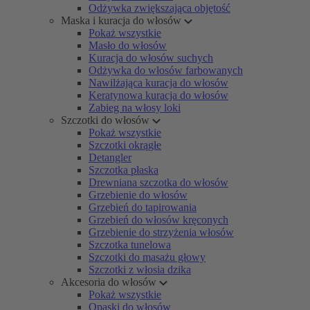
Odżywka zwiększająca objętość
Maska i kuracja do włosów
Pokaż wszystkie
Masło do włosów
Kuracja do włosów suchych
Odżywka do włosów farbowanych
Nawilżająca kuracja do włosów
Keratynowa kuracja do włosów
Zabieg na włosy loki
Szczotki do włosów
Pokaż wszystkie
Szczotki okrągłe
Detangler
Szczotka płaska
Drewniana szczotka do włosów
Grzebienie do włosów
Grzebień do tapirowania
Grzebień do włosów kręconych
Grzebienie do strzyżenia włosów
Szczotka tunelowa
Szczotki do masażu głowy
Szczotki z włosia dzika
Akcesoria do włosów
Pokaż wszystkie
Opaski do włosów