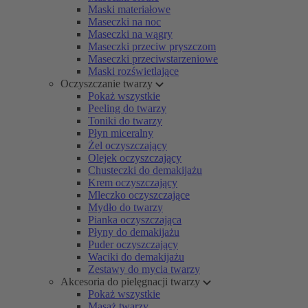
Maski materiałowe
Maseczki na noc
Maseczki na wągry
Maseczki przeciw pryszczom
Maseczki przeciwstarzeniowe
Maski rozświetlające
Oczyszczanie twarzy
Pokaż wszystkie
Peeling do twarzy
Toniki do twarzy
Płyn miceralny
Żel oczyszczający
Olejek oczyszczający
Chusteczki do demakijażu
Krem oczyszczający
Mleczko oczyszczające
Mydło do twarzy
Pianka oczyszczająca
Płyny do demakijażu
Puder oczyszczający
Waciki do demakijażu
Zestawy do mycia twarzy
Akcesoria do pielęgnacji twarzy
Pokaż wszystkie
Masaż twarzy