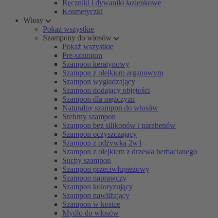
Ręczniki i dywaniki łazienkowe
Kosmetyczki
Włosy
Pokaż wszystkie
Szampony do włosów
Pokaż wszystkie
Pre-szampon
Szampon keratynowy
Szampon z olejkiem arganowym
Szampon wygładzający
Szampon dodający objętości
Szampon dla mężczyzn
Naturalny szampon do włosów
Srebrny szampon
Szampon bez silikonów i parabenów
Szampon oczyszczający
Szampon z odżywką 2w1
Szampon z olejkiem z drzewa herbacianego
Suchy szampon
Szampon przeciwłupieżowy
Szampon naprawczy
Szampon koloryzujący
Szampon nawilżający
Szampon w kostce
Mydło do włosów