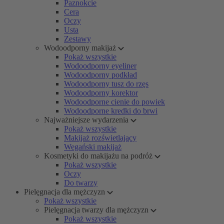
Paznokcie
Cera
Oczy
Usta
Zestawy
Wodoodporny makijaż
Pokaż wszystkie
Wodoodporny eyeliner
Wodoodporny podkład
Wodoodporny tusz do rzęs
Wodoodporny korektor
Wodoodporne cienie do powiek
Wodoodporne kredki do brwi
Najważniejsze wydarzenia
Pokaż wszystkie
Makijaż rozświetlający
Wegański makijaż
Kosmetyki do makijażu na podróż
Pokaż wszystkie
Oczy
Do twarzy
Pielęgnacja dla mężczyzn
Pokaż wszystkie
Pielęgnacja twarzy dla mężczyzn
Pokaż wszystkie