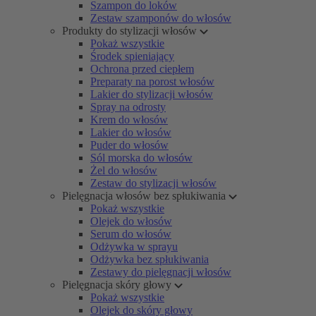
Szampon do loków
Zestaw szamponów do włosów
Produkty do stylizacji włosów
Pokaż wszystkie
Środek spieniający
Ochrona przed ciepłem
Preparaty na porost włosów
Lakier do stylizacji włosów
Spray na odrosty
Krem do włosów
Lakier do włosów
Puder do włosów
Sól morska do włosów
Żel do włosów
Zestaw do stylizacji włosów
Pielęgnacja włosów bez spłukiwania
Pokaż wszystkie
Olejek do włosów
Serum do włosów
Odżywka w sprayu
Odżywka bez spłukiwania
Zestawy do pielęgnacji włosów
Pielęgnacja skóry głowy
Pokaż wszystkie
Olejek do skóry głowy