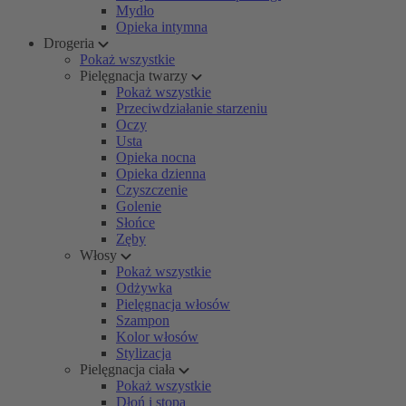
Mydło
Opieka intymna
Drogeria
Pokaż wszystkie
Pielęgnacja twarzy
Pokaż wszystkie
Przeciwdziałanie starzeniu
Oczy
Usta
Opieka nocna
Opieka dzienna
Czyszczenie
Golenie
Słońce
Zęby
Włosy
Pokaż wszystkie
Odżywka
Pielęgnacja włosów
Szampon
Kolor włosów
Stylizacja
Pielęgnacja ciała
Pokaż wszystkie
Dłoń i stopa