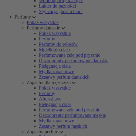
Wodoodporny makijaż
Lakier do paznokci
Stylizacja „beach hair”
Perfumy
Pokaż wszystkie
Perfumy damskie
Pokaż wszystkie
Perfumy
Perfumy do włosów
Mgiełki do ciała
Perfumowane żele pod prysznic
Dezodoranty perfumowane damskie
Pielęgnacja ciała
Mydła zapachowe
Zestawy perfum damskich
Zapachy dla mężczyzn
Pokaż wszystkie
Perfumy
After-shave
Pielęgnacja ciała
Perfumowane żele pod prysznic
Dezodoranty perfumowane męskie
Mydła zapachowe
Zestawy perfum męskich
Zapachy perfum