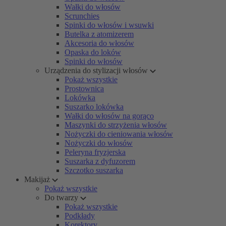
Wałki do włosów
Scrunchies
Spinki do włosów i wsuwki
Butelka z atomizerem
Akcesoria do włosów
Opaska do loków
Spinki do włosów
Urządzenia do stylizacji włosów
Pokaż wszystkie
Prostownica
Lokówka
Suszarko lokówka
Wałki do włosów na gorąco
Maszynki do strzyżenia włosów
Nożyczki do cieniowania włosów
Nożyczki do włosów
Peleryna fryzjerska
Suszarka z dyfuzorem
Szczotko suszarka
Makijaż
Pokaż wszystkie
Do twarzy
Pokaż wszystkie
Podkłady
Korektory