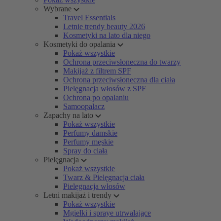
Wybrane
Travel Essentials
Letnie trendy beauty 2026
Kosmetyki na lato dla niego
Kosmetyki do opalania
Pokaż wszystkie
Ochrona przeciwsłoneczna do twarzy
Makijaż z filtrem SPF
Ochrona przeciwsłoneczna dla ciała
Pielęgnacja włosów z SPF
Ochrona po opalaniu
Samoopalacz
Zapachy na lato
Pokaż wszystkie
Perfumy damskie
Perfumy męskie
Spray do ciała
Pielęgnacja
Pokaż wszystkie
Twarz & Pielęgnacja ciała
Pielęgnacja włosów
Letni makijaż i trendy
Pokaż wszystkie
Mgiełki i spraye utrwalające