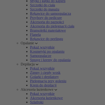
Myjki i gąbki do kąpieli
Szczotki do ciała
Szczotki do masażu
Rękawice do samoopalacza
Przybory do pedicure
Akcesoria do paznokci
Akcesoria do pielęgnacji ciała
Bransoletki materiałowe
Flanela
Rękawice do peelingu
Opalanie
Pokaż wszystkie
Kosmetyki po opalaniu
Samoopalacze
Spraye i kremy do opalania
Depilacja
Pokaż wszystkie
Zimny i ciepły wosk
Golarki i depilatory
Pielęgnacja przy goleniu
Krem do depilacji
Akcesoria łazienkowe
Pokaż wszystkie
Akcesoria łazienkowe
Szlafroki