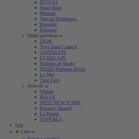
SENSAI
Hugo Boss
Montale
Narciso Rodriguez
Shiseido
Rabanne
Marki premium
DIOR
Yves Saint Laurent
GIVENCHY
GUERLAIN
Parfums de Marly
INITIO Parfums Privés
La Mer
Tom Ford
Nowość
Widian
IRÄYE
NEST NEW YORK
Farmacy Beauty
La Prairie
TYPEBEA
Sale
☀️ Lato
Pokaż wszystkie