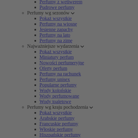
Perfumy z wetiwerem
Pudrowe perfumy
Perfumy wg sezonów
Pokaż wszystkie
Perfumy na wiosnę
Jesienne zapachy
Perfumy na lato
Perfumy na zimę
Najważniejsze wydarzenia
Pokaż wszystkie
Miniatury perfum
Nowości perfumeryjne
Oferty perfum
Perfumy na rachunek
Perfumy unisex
Popularne perfumy
Wody kolońskie
Wody perfumowane
Wody toaletowe
Perfumy wg kraju pochodzenia
Pokaż wszystkie
Arabskie perfumy
Francuskie perfumy
Włoskie perfumy
Hiszpańskie perfumy