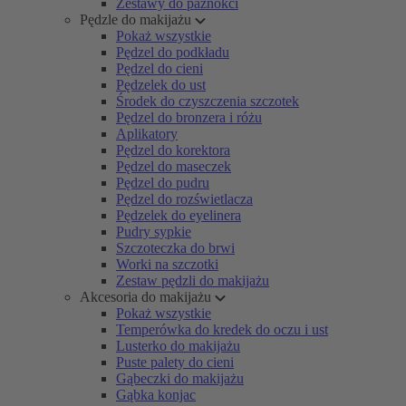
Zestawy do paznokci
Pędzle do makijażu
Pokaż wszystkie
Pędzel do podkładu
Pędzel do cieni
Pędzelek do ust
Środek do czyszczenia szczotek
Pędzel do bronzera i różu
Aplikatory
Pędzel do korektora
Pędzel do maseczek
Pędzel do pudru
Pędzel do rozświetlacza
Pędzelek do eyelinera
Pudry sypkie
Szczoteczka do brwi
Worki na szczotki
Zestaw pędzli do makijażu
Akcesoria do makijażu
Pokaż wszystkie
Temperówka do kredek do oczu i ust
Lusterko do makijażu
Puste palety do cieni
Gąbeczki do makijażu
Gąbka konjac