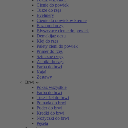
Cienie do powiek
Tusze do rzęs
Eyelinery
Cienie do powiek w kremie
Baza pod oczy
Błyszczące cienie do powiek
Demakijaż oczu
Klej do rzęs
Palety cieni do powiek
Primer do rzęs
Sztuczne rzęsy
Zalotki do rzęs
Farba do brwi
Kajal
Zestawy
Brwi
Pokaż wszystkie
Farba do brwi
Tusz i żel do brwi
Pomada do brwi
Puder do brwi
Kredki do brwi
Nożyczki do brwi
Pęseta