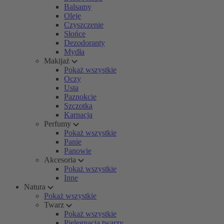
Balsamy
Oleje
Czyszczenie
Słońce
Dezodoranty
Mydła
Makijaż
Pokaż wszystkie
Oczy
Usta
Paznokcie
Szczotka
Karnacja
Perfumy
Pokaż wszystkie
Panie
Panowie
Akcesoria
Pokaż wszystkie
Inne
Natura
Pokaż wszystkie
Twarz
Pokaż wszystkie
Pielęgnacja twarzy