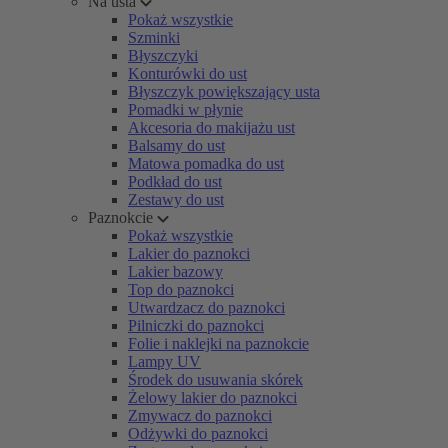
Na usta
Pokaż wszystkie
Szminki
Błyszczyki
Konturówki do ust
Błyszczyk powiększający usta
Pomadki w płynie
Akcesoria do makijażu ust
Balsamy do ust
Matowa pomadka do ust
Podkład do ust
Zestawy do ust
Paznokcie
Pokaż wszystkie
Lakier do paznokci
Lakier bazowy
Top do paznokci
Utwardzacz do paznokci
Pilniczki do paznokci
Folie i naklejki na paznokcie
Lampy UV
Środek do usuwania skórek
Żelowy lakier do paznokci
Zmywacz do paznokci
Odżywki do paznokci