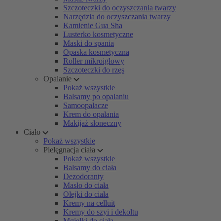
Szczoteczki do oczyszczania twarzy
Narzędzia do oczyszczania twarzy
Kamienie Gua Sha
Lusterko kosmetyczne
Maski do spania
Opaska kosmetyczna
Roller mikroigłowy
Szczoteczki do rzęs
Opalanie
Pokaż wszystkie
Balsamy po opalaniu
Samoopalacze
Krem do opalania
Makijaż słoneczny
Ciało
Pokaż wszystkie
Pielęgnacja ciała
Pokaż wszystkie
Balsamy do ciała
Dezodoranty
Masło do ciała
Olejki do ciała
Kremy na celluit
Kremy do szyi i dekoltu
Mgiełki do ciała