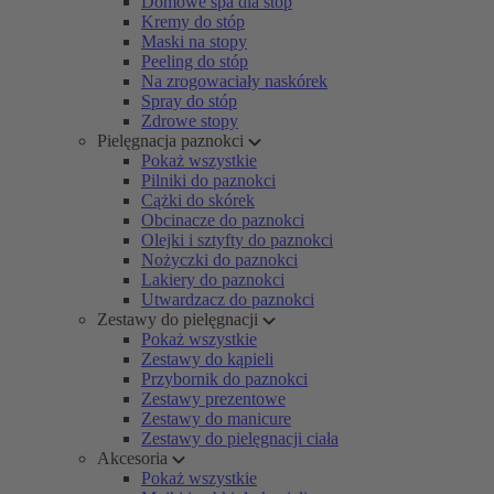
Domowe spa dla stóp
Kremy do stóp
Maski na stopy
Peeling do stóp
Na zrogowaciały naskórek
Spray do stóp
Zdrowe stopy
Pielęgnacja paznokci
Pokaż wszystkie
Pilniki do paznokci
Cążki do skórek
Obcinacze do paznokci
Olejki i sztyfty do paznokci
Nożyczki do paznokci
Lakiery do paznokci
Utwardzacz do paznokci
Zestawy do pielęgnacji
Pokaż wszystkie
Zestawy do kąpieli
Przybornik do paznokci
Zestawy prezentowe
Zestawy do manicure
Zestawy do pielęgnacji ciała
Akcesoria
Pokaż wszystkie