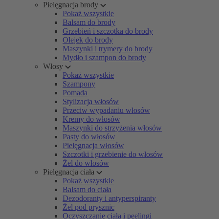
Pielęgnacja brody
Pokaż wszystkie
Balsam do brody
Grzebień i szczotka do brody
Olejek do brody
Maszynki i trymery do brody
Mydło i szampon do brody
Włosy
Pokaż wszystkie
Szampony
Pomada
Stylizacja włosów
Przeciw wypadaniu włosów
Kremy do włosów
Maszynki do strzyżenia włosów
Pasty do włosów
Pielęgnacja włosów
Szczotki i grzebienie do włosów
Żel do włosów
Pielęgnacja ciała
Pokaż wszystkie
Balsam do ciała
Dezodoranty i antyperspiranty
Żel pod prysznic
Oczyszczanie ciała i peelingi