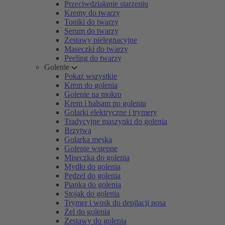
Przeciwdziałanie starzeniu
Kremy do twarzy
Toniki do twarzy
Serum do twarzy
Zestawy pielęgnacyjne
Maseczki do twarzy
Peeling do twarzy
Golenie
Pokaż wszystkie
Krem do golenia
Golenie na mokro
Krem i balsam po goleniu
Golarki elektryczne i trymery
Tradycyjne maszynki do golenia
Brzytwa
Golarka męska
Golenie wstępne
Miseczka do golenia
Mydło do golenia
Pędzel do golenia
Pianka do golenia
Stojak do golenia
Trymer i wosk do depilacji nosa
Żel do golenia
Zestawy do golenia