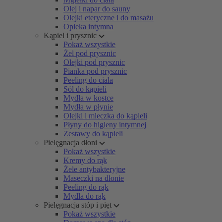
Olej i napar do sauny
Olejki eteryczne i do masażu
Opieka intymna
Kąpiel i prysznic
Pokaż wszystkie
Żel pod prysznic
Olejki pod prysznic
Pianka pod prysznic
Peeling do ciała
Sól do kąpieli
Mydła w kostce
Mydła w płynie
Olejki i mleczka do kąpieli
Płyny do higieny intymnej
Zestawy do kąpieli
Pielęgnacja dłoni
Pokaż wszystkie
Kremy do rąk
Żele antybakteryjne
Maseczki na dłonie
Peeling do rąk
Mydła do rąk
Pielęgnacja stóp i pięt
Pokaż wszystkie