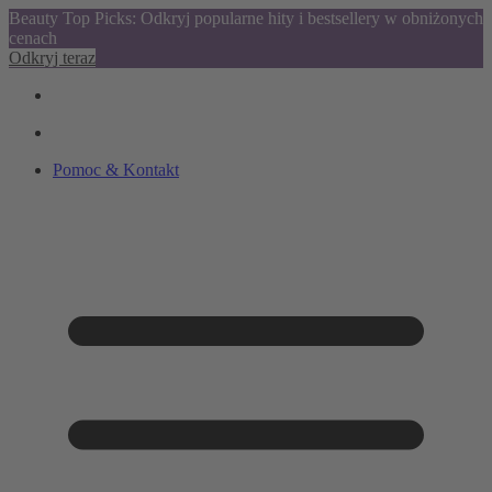
Beauty Top Picks: Odkryj popularne hity i bestsellery w obniżonych
cenach
Odkryj teraz
Pomoc & Kontakt