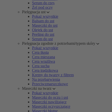
Serum do rzęs
Żel pod oczy
Pielęgnacja ust
Pokaż wszystkie
Balsam do ust
Maseczki do ust
Olejek do ust
Peeling do ust
Serum do ust
Pielęgnacja zgodnie z potrzebami/typem skóry
Pokaż wszystkie
Cera tłusta
Cera mieszana
Cera wrażliwa
Cera sucha
Cera trądzikowa
Kremy do twarzy z filtrem
Na przebarwienia
Przeciwzmarszczkowe
Maseczki na twarz
Pokaż wszystkie
Maseczki do oczu i ust
Maseczki nawilżające
Maseczki oczyszczające
Maseczki błotne