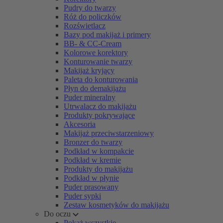
Pudry do twarzy
Róż do policzków
Rozświetlacz
Bazy pod makijaż i primery
BB- & CC-Cream
Kolorowe korektory
Konturowanie twarzy
Makijaż kryjący
Paleta do konturowania
Płyn do demakijażu
Puder mineralny
Utrwalacz do makijażu
Produkty pokrywające
Akcesoria
Makijaż przeciwstarzeniowy
Bronzer do twarzy
Podkład w kompakcie
Podkład w kremie
Produkty do makijażu
Podkład w płynie
Puder prasowany
Puder sypki
Zestaw kosmetyków do makijażu
Do oczu
Pokaż wszystkie