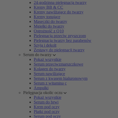
24-godzinna pielęgnacja twarzy
Kremy BB & CC
Kremy nawilżające do twarzy
Kremy tonujące
Maseczki do twarzy
Mgiełki do twarzy
Ostrożność z Q10
Pielęgnacja przeciw pryszczom
Pielęgnacja twarzy bez parabenów
Szyja i dekolt
Zestawy do pielęgnacji twarzy
Serum do twarzy
Pokaż wszystkie
Serum przeciwzmarszczkowe
Kolagen do twarzy
Serum nawilżające
Serum z kwasem hialuronowym
Serum z witaminą c
Ampułki
Pielęgnacja okolic oczu
Pokaż wszystkie
Serum do brwi
Krem pod oczy
Płatki pod oczy
Serum pod oczy