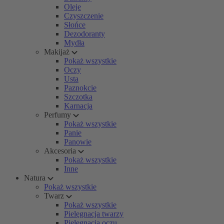
Oleje
Czyszczenie
Słońce
Dezodoranty
Mydła
Makijaż
Pokaż wszystkie
Oczy
Usta
Paznokcie
Szczotka
Karnacja
Perfumy
Pokaż wszystkie
Panie
Panowie
Akcesoria
Pokaż wszystkie
Inne
Natura
Pokaż wszystkie
Twarz
Pokaż wszystkie
Pielęgnacja twarzy
Pielęgnacja oczu