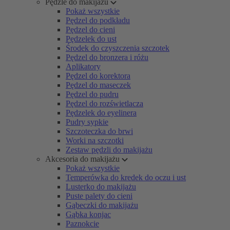
Pędzle do makijażu
Pokaż wszystkie
Pędzel do podkładu
Pędzel do cieni
Pędzelek do ust
Środek do czyszczenia szczotek
Pędzel do bronzera i różu
Aplikatory
Pędzel do korektora
Pędzel do maseczek
Pędzel do pudru
Pędzel do rozświetlacza
Pędzelek do eyelinera
Pudry sypkie
Szczoteczka do brwi
Worki na szczotki
Zestaw pędzli do makijażu
Akcesoria do makijażu
Pokaż wszystkie
Temperówka do kredek do oczu i ust
Lusterko do makijażu
Puste palety do cieni
Gąbeczki do makijażu
Gąbka konjac
Paznokcie