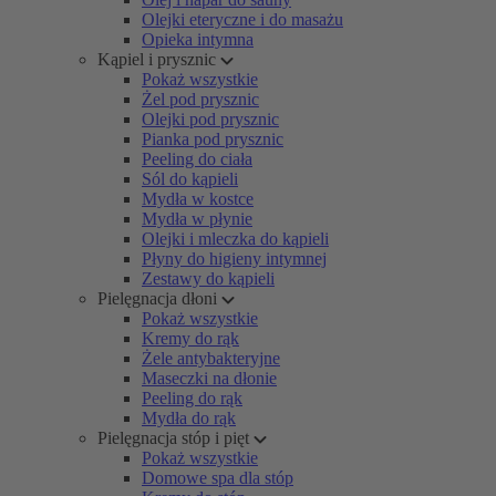
Olejki eteryczne i do masażu
Opieka intymna
Kąpiel i prysznic
Pokaż wszystkie
Żel pod prysznic
Olejki pod prysznic
Pianka pod prysznic
Peeling do ciała
Sól do kąpieli
Mydła w kostce
Mydła w płynie
Olejki i mleczka do kąpieli
Płyny do higieny intymnej
Zestawy do kąpieli
Pielęgnacja dłoni
Pokaż wszystkie
Kremy do rąk
Żele antybakteryjne
Maseczki na dłonie
Peeling do rąk
Mydła do rąk
Pielęgnacja stóp i pięt
Pokaż wszystkie
Domowe spa dla stóp