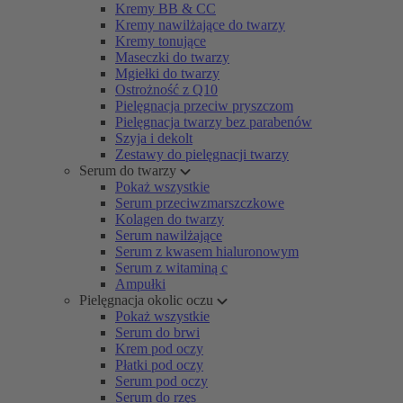
Kremy BB & CC
Kremy nawilżające do twarzy
Kremy tonujące
Maseczki do twarzy
Mgiełki do twarzy
Ostrożność z Q10
Pielęgnacja przeciw pryszczom
Pielęgnacja twarzy bez parabenów
Szyja i dekolt
Zestawy do pielęgnacji twarzy
Serum do twarzy
Pokaż wszystkie
Serum przeciwzmarszczkowe
Kolagen do twarzy
Serum nawilżające
Serum z kwasem hialuronowym
Serum z witaminą c
Ampułki
Pielęgnacja okolic oczu
Pokaż wszystkie
Serum do brwi
Krem pod oczy
Płatki pod oczy
Serum pod oczy
Serum do rzęs