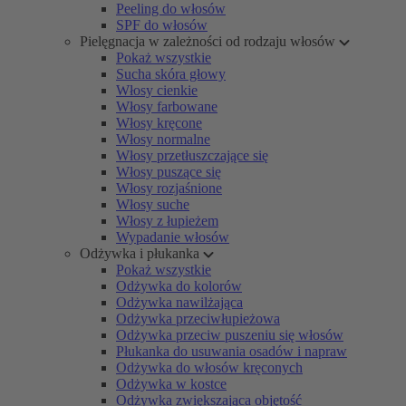
Peeling do włosów
SPF do włosów
Pielęgnacja w zależności od rodzaju włosów
Pokaż wszystkie
Sucha skóra głowy
Włosy cienkie
Włosy farbowane
Włosy kręcone
Włosy normalne
Włosy przetłuszczające się
Włosy puszące się
Włosy rozjaśnione
Włosy suche
Włosy z łupieżem
Wypadanie włosów
Odżywka i płukanka
Pokaż wszystkie
Odżywka do kolorów
Odżywka nawilżająca
Odżywka przeciwłupieżowa
Odżywka przeciw puszeniu się włosów
Płukanka do usuwania osadów i napraw
Odżywka do włosów kręconych
Odżywka w kostce
Odżywka zwiększająca objętość