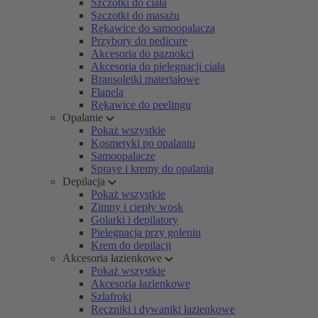
Szczotki do ciała
Szczotki do masażu
Rękawice do samoopalacza
Przybory do pedicure
Akcesoria do paznokci
Akcesoria do pielęgnacji ciała
Bransoletki materiałowe
Flanela
Rękawice do peelingu
Opalanie
Pokaż wszystkie
Kosmetyki po opalaniu
Samoopalacze
Spraye i kremy do opalania
Depilacja
Pokaż wszystkie
Zimny i ciepły wosk
Golarki i depilatory
Pielęgnacja przy goleniu
Krem do depilacji
Akcesoria łazienkowe
Pokaż wszystkie
Akcesoria łazienkowe
Szlafroki
Ręczniki i dywaniki łazienkowe