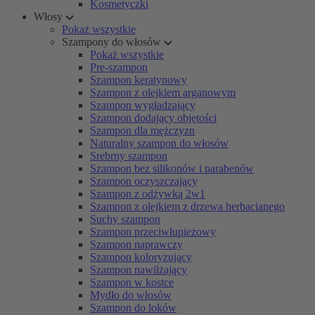
Kosmetyczki
Włosy
Pokaż wszystkie
Szampony do włosów
Pokaż wszystkie
Pre-szampon
Szampon keratynowy
Szampon z olejkiem arganowym
Szampon wygładzający
Szampon dodający objętości
Szampon dla mężczyzn
Naturalny szampon do włosów
Srebrny szampon
Szampon bez silikonów i parabenów
Szampon oczyszczający
Szampon z odżywką 2w1
Szampon z olejkiem z drzewa herbacianego
Suchy szampon
Szampon przeciwłupieżowy
Szampon naprawczy
Szampon koloryzujący
Szampon nawilżający
Szampon w kostce
Mydło do włosów
Szampon do loków