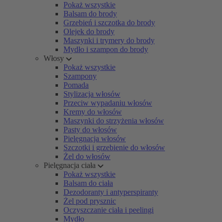
Pokaż wszystkie
Balsam do brody
Grzebień i szczotka do brody
Olejek do brody
Maszynki i trymery do brody
Mydło i szampon do brody
Włosy
Pokaż wszystkie
Szampony
Pomada
Stylizacja włosów
Przeciw wypadaniu włosów
Kremy do włosów
Maszynki do strzyżenia włosów
Pasty do włosów
Pielęgnacja włosów
Szczotki i grzebienie do włosów
Żel do włosów
Pielęgnacja ciała
Pokaż wszystkie
Balsam do ciała
Dezodoranty i antyperspiranty
Żel pod prysznic
Oczyszczanie ciała i peelingi
Mydło