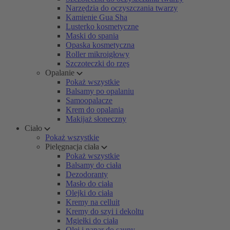
Narzędzia do oczyszczania twarzy
Kamienie Gua Sha
Lusterko kosmetyczne
Maski do spania
Opaska kosmetyczna
Roller mikroigłowy
Szczoteczki do rzęs
Opalanie
Pokaż wszystkie
Balsamy po opalaniu
Samoopalacze
Krem do opalania
Makijaż słoneczny
Ciało
Pokaż wszystkie
Pielęgnacja ciała
Pokaż wszystkie
Balsamy do ciała
Dezodoranty
Masło do ciała
Olejki do ciała
Kremy na celluit
Kremy do szyi i dekoltu
Mgiełki do ciała
Olej i napar do sauny