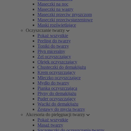
Maseczki na noc
Maseczki na wągry
Maseczki przeciw pryszczom
Maseczki przeciwstarzeniowe
Maski rozświetlające
Oczyszczanie twarzy
Pokaż wszystkie
Peeling do twarzy
Toniki do twarzy
Płyn miceralny
Żel oczyszczający
Olejek oczyszczający
Chusteczki do demakijażu
Krem oczyszczający
Mleczko oczyszczające
Mydło do twarzy
Pianka oczyszczająca
Płyny do demakijażu
Puder oczyszczający
Waciki do demakijażu
Zestawy do mycia twarzy
Akcesoria do pielęgnacji twarzy
Pokaż wszystkie
Masaż twarzy
Szczoteczki do oczyszczania twarzy