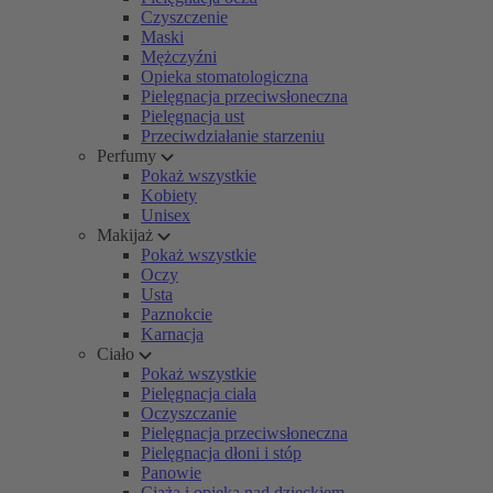
Czyszczenie
Maski
Mężczyźni
Opieka stomatologiczna
Pielęgnacja przeciwsłoneczna
Pielęgnacja ust
Przeciwdziałanie starzeniu
Perfumy
Pokaż wszystkie
Kobiety
Unisex
Makijaż
Pokaż wszystkie
Oczy
Usta
Paznokcie
Karnacja
Ciało
Pokaż wszystkie
Pielęgnacja ciała
Oczyszczanie
Pielęgnacja przeciwsłoneczna
Pielęgnacja dłoni i stóp
Panowie
Ciąża i opieka nad dzieckiem