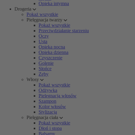
Opieka intymna
Drogeria
Pokaż wszystkie
Pielęgnacja twarzy
Pokaż wszystkie
Przeciwdziałanie starzeniu
Oczy
Usta
Opieka nocna
Opieka dzienna
Czyszczenie
Golenie
Słońce
Zęby
Włosy
Pokaż wszystkie
Odżywka
Pielęgnacja włosów
Szampon
Kolor włosów
Stylizacja
Pielęgnacja ciała
Pokaż wszystkie
Dłoń i stopa
Balsamy