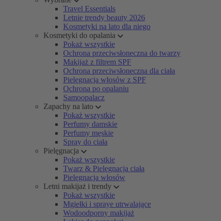
Travel Essentials
Letnie trendy beauty 2026
Kosmetyki na lato dla niego
Kosmetyki do opalania
Pokaż wszystkie
Ochrona przeciwsłoneczna do twarzy
Makijaż z filtrem SPF
Ochrona przeciwsłoneczna dla ciała
Pielęgnacja włosów z SPF
Ochrona po opalaniu
Samoopalacz
Zapachy na lato
Pokaż wszystkie
Perfumy damskie
Perfumy męskie
Spray do ciała
Pielęgnacja
Pokaż wszystkie
Twarz & Pielęgnacja ciała
Pielęgnacja włosów
Letni makijaż i trendy
Pokaż wszystkie
Mgiełki i spraye utrwalające
Wodoodporny makijaż