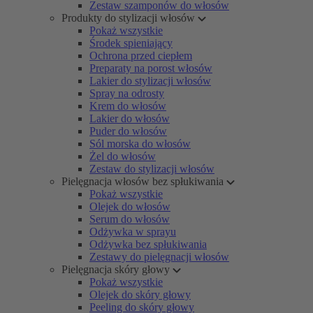
Zestaw szamponów do włosów
Produkty do stylizacji włosów
Pokaż wszystkie
Środek spieniający
Ochrona przed ciepłem
Preparaty na porost włosów
Lakier do stylizacji włosów
Spray na odrosty
Krem do włosów
Lakier do włosów
Puder do włosów
Sól morska do włosów
Żel do włosów
Zestaw do stylizacji włosów
Pielęgnacja włosów bez spłukiwania
Pokaż wszystkie
Olejek do włosów
Serum do włosów
Odżywka w sprayu
Odżywka bez spłukiwania
Zestawy do pielęgnacji włosów
Pielęgnacja skóry głowy
Pokaż wszystkie
Olejek do skóry głowy
Peeling do skóry głowy