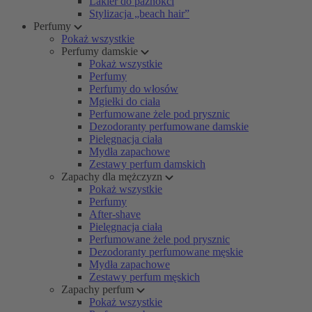
Lakier do paznokci
Stylizacja „beach hair”
Perfumy
Pokaż wszystkie
Perfumy damskie
Pokaż wszystkie
Perfumy
Perfumy do włosów
Mgiełki do ciała
Perfumowane żele pod prysznic
Dezodoranty perfumowane damskie
Pielęgnacja ciała
Mydła zapachowe
Zestawy perfum damskich
Zapachy dla mężczyzn
Pokaż wszystkie
Perfumy
After-shave
Pielęgnacja ciała
Perfumowane żele pod prysznic
Dezodoranty perfumowane męskie
Mydła zapachowe
Zestawy perfum męskich
Zapachy perfum
Pokaż wszystkie