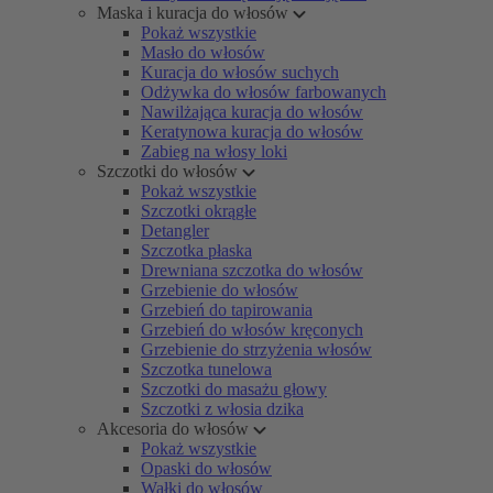
Maska i kuracja do włosów
Pokaż wszystkie
Masło do włosów
Kuracja do włosów suchych
Odżywka do włosów farbowanych
Nawilżająca kuracja do włosów
Keratynowa kuracja do włosów
Zabieg na włosy loki
Szczotki do włosów
Pokaż wszystkie
Szczotki okrągłe
Detangler
Szczotka płaska
Drewniana szczotka do włosów
Grzebienie do włosów
Grzebień do tapirowania
Grzebień do włosów kręconych
Grzebienie do strzyżenia włosów
Szczotka tunelowa
Szczotki do masażu głowy
Szczotki z włosia dzika
Akcesoria do włosów
Pokaż wszystkie
Opaski do włosów
Wałki do włosów