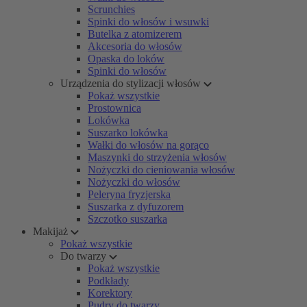
Scrunchies
Spinki do włosów i wsuwki
Butelka z atomizerem
Akcesoria do włosów
Opaska do loków
Spinki do włosów
Urządzenia do stylizacji włosów
Pokaż wszystkie
Prostownica
Lokówka
Suszarko lokówka
Wałki do włosów na gorąco
Maszynki do strzyżenia włosów
Nożyczki do cieniowania włosów
Nożyczki do włosów
Peleryna fryzjerska
Suszarka z dyfuzorem
Szczotko suszarka
Makijaż
Pokaż wszystkie
Do twarzy
Pokaż wszystkie
Podkłady
Korektory
Pudry do twarzy