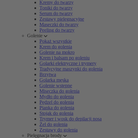
Kremy do twarzy
Toniki do twarzy
Serum do twarzy
Zestawy pielęgnacyjne
Maseczki do twarzy
Peeling do twarzy
Golenie
Pokaż wszystkie
Krem do golenia
Golenie na mokro
Krem i balsam po goleniu
Golarki elektryczne i trymery
Tradycyjne maszynki do golenia
Brzytwa
Golarka męska
Golenie wstępne
Miseczka do golenia
Mydło do golenia
Pędzel do golenia
Pianka do golenia
Stojak do golenia
Trymer i wosk do depilacji nosa
Żel do golenia
Zestawy do golenia
Pielęgnacja brody