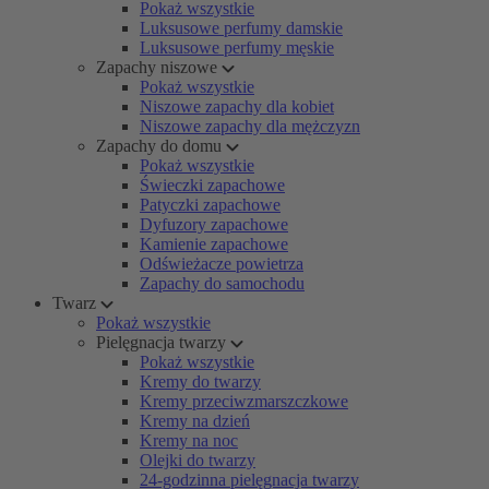
Pokaż wszystkie
Luksusowe perfumy damskie
Luksusowe perfumy męskie
Zapachy niszowe
Pokaż wszystkie
Niszowe zapachy dla kobiet
Niszowe zapachy dla mężczyzn
Zapachy do domu
Pokaż wszystkie
Świeczki zapachowe
Patyczki zapachowe
Dyfuzory zapachowe
Kamienie zapachowe
Odświeżacze powietrza
Zapachy do samochodu
Twarz
Pokaż wszystkie
Pielęgnacja twarzy
Pokaż wszystkie
Kremy do twarzy
Kremy przeciwzmarszczkowe
Kremy na dzień
Kremy na noc
Olejki do twarzy
24-godzinna pielęgnacja twarzy