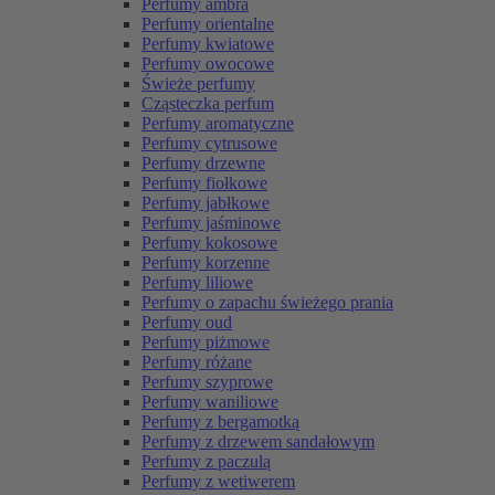
Perfumy ambra
Perfumy orientalne
Perfumy kwiatowe
Perfumy owocowe
Świeże perfumy
Cząsteczka perfum
Perfumy aromatyczne
Perfumy cytrusowe
Perfumy drzewne
Perfumy fiołkowe
Perfumy jabłkowe
Perfumy jaśminowe
Perfumy kokosowe
Perfumy korzenne
Perfumy liliowe
Perfumy o zapachu świeżego prania
Perfumy oud
Perfumy piżmowe
Perfumy różane
Perfumy szyprowe
Perfumy waniliowe
Perfumy z bergamotką
Perfumy z drzewem sandałowym
Perfumy z paczulą
Perfumy z wetiwerem