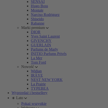
SENSAI
Hugo Boss
Montale
Narciso Rodriguez
Shiseido
Rabanne
Marki premium
DIOR
Yves Saint Laurent
GIVENCHY
GUERLAIN
Parfums de Marly
INITIO Parfums Privés
La Mer
Tom Ford
Nowość
Widian
IRÄYE
NEST NEW YORK
La Prairie
TYPEBEA
Wyprzedaż i bestsellery
☀️ Lato
Pokaż wszystkie
Wybrane