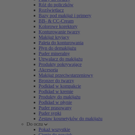
Róż do policzków
Rozświetlacz
Bazy pod makijaż i primery
BB- & CC-Cream
Kolorowe korektory
Konturowanie twarzy
Makijaż kryjący
Paleta do konturowania
Płyn do demakijażu
Puder mineralny
Utrwalacz do makijażu
Produkty pokrywające
Akcesoria
Makijaż przeciwstarzeniowy
Bronzer do twarzy
Podkład w kompakcie
Podkład w kremie
Produkty do makijażu
Podkład w płynie
Puder prasowany
Puder sypki
Zestaw kosmetyków do makijażu
Do oczu
Pokaż wszystkie
Cienie do powiek