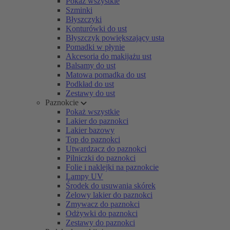
Pokaż wszystkie
Szminki
Błyszczyki
Konturówki do ust
Błyszczyk powiększający usta
Pomadki w płynie
Akcesoria do makijażu ust
Balsamy do ust
Matowa pomadka do ust
Podkład do ust
Zestawy do ust
Paznokcie
Pokaż wszystkie
Lakier do paznokci
Lakier bazowy
Top do paznokci
Utwardzacz do paznokci
Pilniczki do paznokci
Folie i naklejki na paznokcie
Lampy UV
Środek do usuwania skórek
Żelowy lakier do paznokci
Zmywacz do paznokci
Odżywki do paznokci
Zestawy do paznokci