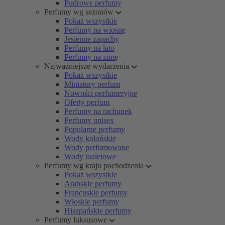
Pudrowe perfumy
Perfumy wg sezonów
Pokaż wszystkie
Perfumy na wiosnę
Jesienne zapachy
Perfumy na lato
Perfumy na zimę
Najważniejsze wydarzenia
Pokaż wszystkie
Miniatury perfum
Nowości perfumeryjne
Oferty perfum
Perfumy na rachunek
Perfumy unisex
Popularne perfumy
Wody kolońskie
Wody perfumowane
Wody toaletowe
Perfumy wg kraju pochodzenia
Pokaż wszystkie
Arabskie perfumy
Francuskie perfumy
Włoskie perfumy
Hiszpańskie perfumy
Perfumy luksusowe