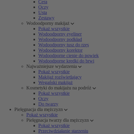
Cera
Oczy
Usta
Zestawy
Wodoodporny makijaż
Pokaż wszystkie
Wodoodporny eyeliner
Wodoodporny podkład
Wodoodporny tusz do rzęs
Wodoodporny korektor
Wodoodporne cienie do powiek
Wodoodporne kredki do brwi
Najważniejsze wydarzenia
Pokaż wszystkie
Makijaż rozświetlający
Wegański makijaż
Kosmetyki do makijażu na podróż
Pokaż wszystkie
Oczy
Do twarzy
Pielęgnacja dla mężczyzn
Pokaż wszystkie
Pielęgnacja twarzy dla mężczyzn
Pokaż wszystkie
Przeciwdziałanie starzeniu