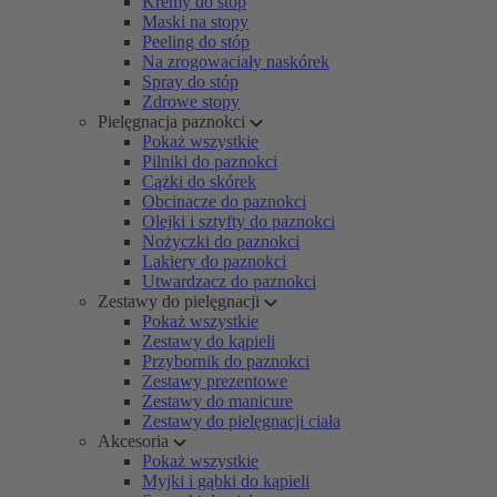
Kremy do stóp
Maski na stopy
Peeling do stóp
Na zrogowaciały naskórek
Spray do stóp
Zdrowe stopy
Pielęgnacja paznokci
Pokaż wszystkie
Pilniki do paznokci
Cążki do skórek
Obcinacze do paznokci
Olejki i sztyfty do paznokci
Nożyczki do paznokci
Lakiery do paznokci
Utwardzacz do paznokci
Zestawy do pielęgnacji
Pokaż wszystkie
Zestawy do kąpieli
Przybornik do paznokci
Zestawy prezentowe
Zestawy do manicure
Zestawy do pielęgnacji ciała
Akcesoria
Pokaż wszystkie
Myjki i gąbki do kąpieli