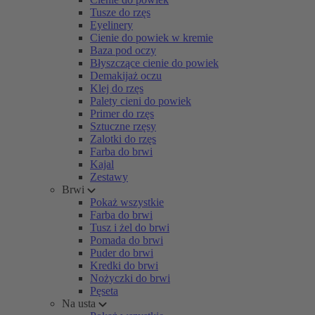
Tusze do rzęs
Eyelinery
Cienie do powiek w kremie
Baza pod oczy
Błyszczące cienie do powiek
Demakijaż oczu
Klej do rzęs
Palety cieni do powiek
Primer do rzęs
Sztuczne rzęsy
Zalotki do rzęs
Farba do brwi
Kajal
Zestawy
Brwi
Pokaż wszystkie
Farba do brwi
Tusz i żel do brwi
Pomada do brwi
Puder do brwi
Kredki do brwi
Nożyczki do brwi
Pęseta
Na usta