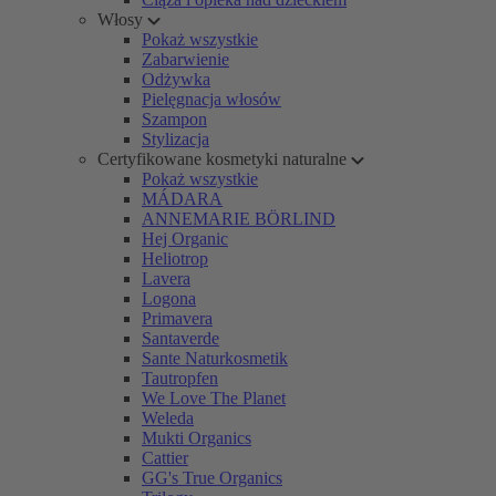
Włosy
Pokaż wszystkie
Zabarwienie
Odżywka
Pielęgnacja włosów
Szampon
Stylizacja
Certyfikowane kosmetyki naturalne
Pokaż wszystkie
MÁDARA
ANNEMARIE BÖRLIND
Hej Organic
Heliotrop
Lavera
Logona
Primavera
Santaverde
Sante Naturkosmetik
Tautropfen
We Love The Planet
Weleda
Mukti Organics
Cattier
GG's True Organics