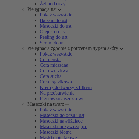
Żel pod oczy
Pielęgnacja ust
Pokaż wszystkie
Balsam do ust
Maseczki do ust
Olejek do ust
Peeling do ust
Serum do ust
Pielęgnacja zgodnie z potrzebami/typem skóry
Pokaż wszystkie
Cera tłusta
Cera mieszana
Cera wrażliwa
Cera sucha
Cera trądzikowa
Kremy do twarzy z filtrem
Na przebarwienia
Przeciwzmarszczkowe
Maseczki na twarz
Pokaż wszystkie
Maseczki do oczu i ust
Maseczki nawilżające
Maseczki oczyszczające
Maseczki błotne
Maski materiałowe