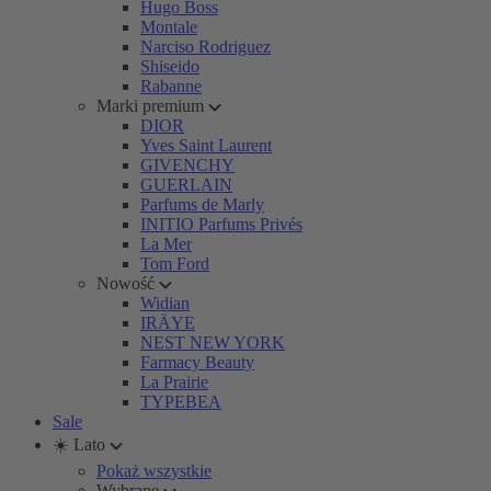
Hugo Boss
Montale
Narciso Rodriguez
Shiseido
Rabanne
Marki premium
DIOR
Yves Saint Laurent
GIVENCHY
GUERLAIN
Parfums de Marly
INITIO Parfums Privés
La Mer
Tom Ford
Nowość
Widian
IRÄYE
NEST NEW YORK
Farmacy Beauty
La Prairie
TYPEBEA
Sale
☀️ Lato
Pokaż wszystkie
Wybrane