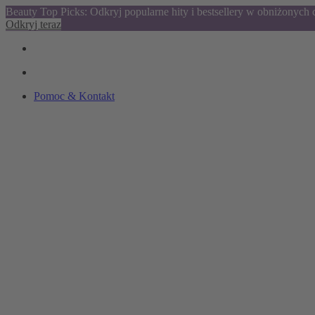
Beauty Top Picks: Odkryj popularne hity i bestsellery w obniżonych
Odkryj teraz
Pomoc & Kontakt