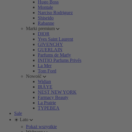
Hugo Boss
Montale
Narciso Rodriguez
Shiseido
Rabanne
Marki premium
DIOR
Yves Saint Laurent
GIVENCHY
GUERLAIN
Parfums de Marly
INITIO Parfums Privés
La Mer
Tom Ford
Nowość
Widian
IRÄYE
NEST NEW YORK
Farmacy Beauty
La Prairie
TYPEBEA
Sale
☀️ Lato
Pokaż wszystkie
Wybrane