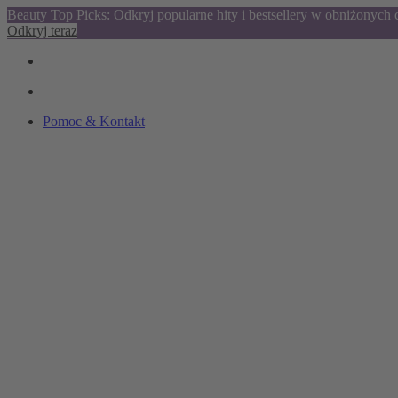
Beauty Top Picks: Odkryj popularne hity i bestsellery w obniżonych
Odkryj teraz
Pomoc & Kontakt