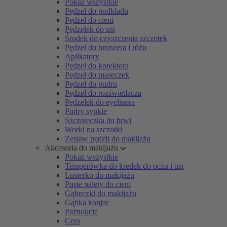
Pokaż wszystkie
Pędzel do podkładu
Pędzel do cieni
Pędzelek do ust
Środek do czyszczenia szczotek
Pędzel do bronzera i różu
Aplikatory
Pędzel do korektora
Pędzel do maseczek
Pędzel do pudru
Pędzel do rozświetlacza
Pędzelek do eyelinera
Pudry sypkie
Szczoteczka do brwi
Worki na szczotki
Zestaw pędzli do makijażu
Akcesoria do makijażu
Pokaż wszystkie
Temperówka do kredek do oczu i ust
Lusterko do makijażu
Puste palety do cieni
Gąbeczki do makijażu
Gąbka konjac
Paznokcie
Cera