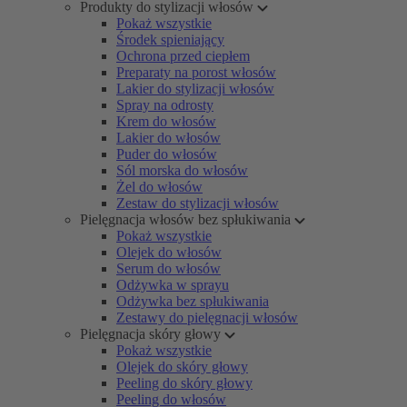
Produkty do stylizacji włosów
Pokaż wszystkie
Środek spieniający
Ochrona przed ciepłem
Preparaty na porost włosów
Lakier do stylizacji włosów
Spray na odrosty
Krem do włosów
Lakier do włosów
Puder do włosów
Sól morska do włosów
Żel do włosów
Zestaw do stylizacji włosów
Pielęgnacja włosów bez spłukiwania
Pokaż wszystkie
Olejek do włosów
Serum do włosów
Odżywka w sprayu
Odżywka bez spłukiwania
Zestawy do pielęgnacji włosów
Pielęgnacja skóry głowy
Pokaż wszystkie
Olejek do skóry głowy
Peeling do skóry głowy
Peeling do włosów