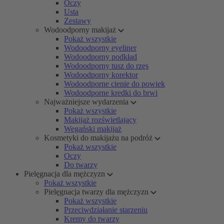
Oczy
Usta
Zestawy
Wodoodporny makijaż
Pokaż wszystkie
Wodoodporny eyeliner
Wodoodporny podkład
Wodoodporny tusz do rzęs
Wodoodporny korektor
Wodoodporne cienie do powiek
Wodoodporne kredki do brwi
Najważniejsze wydarzenia
Pokaż wszystkie
Makijaż rozświetlający
Wegański makijaż
Kosmetyki do makijażu na podróż
Pokaż wszystkie
Oczy
Do twarzy
Pielęgnacja dla mężczyzn
Pokaż wszystkie
Pielęgnacja twarzy dla mężczyzn
Pokaż wszystkie
Przeciwdziałanie starzeniu
Kremy do twarzy