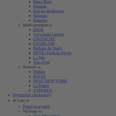
Hugo Boss
Montale
Narciso Rodriguez
Shiseido
Rabanne
Marki premium
DIOR
Yves Saint Laurent
GIVENCHY
GUERLAIN
Parfums de Marly
INITIO Parfums Privés
La Mer
Tom Ford
Nowość
Widian
IRÄYE
NEST NEW YORK
La Prairie
TYPEBEA
Wyprzedaż i bestsellery
☀️ Lato
Pokaż wszystkie
Wybrane
Travel Essentials