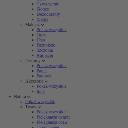
Czyszczenie
Słońce
Dezodoranty
Mydła
Makijaż
Pokaż wszystkie
Oczy
Usta
Paznokcie
Szczotka
Karnacja
Perfumy
Pokaż wszystkie
Panie
Panowie
Akcesoria
Pokaż wszystkie
Inne
Natura
Pokaż wszystkie
Twarz
Pokaż wszystkie
Pielęgnacja twarzy
Pielęgnacja oczu
Czyszczenie