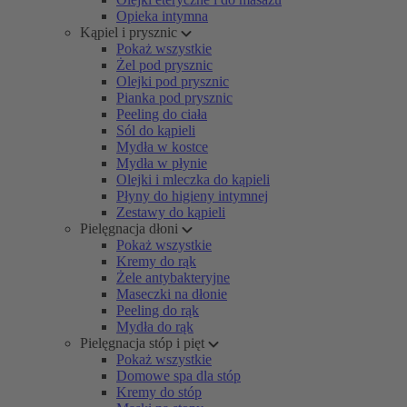
Opieka intymna
Kąpiel i prysznic
Pokaż wszystkie
Żel pod prysznic
Olejki pod prysznic
Pianka pod prysznic
Peeling do ciała
Sól do kąpieli
Mydła w kostce
Mydła w płynie
Olejki i mleczka do kąpieli
Płyny do higieny intymnej
Zestawy do kąpieli
Pielęgnacja dłoni
Pokaż wszystkie
Kremy do rąk
Żele antybakteryjne
Maseczki na dłonie
Peeling do rąk
Mydła do rąk
Pielęgnacja stóp i pięt
Pokaż wszystkie
Domowe spa dla stóp
Kremy do stóp