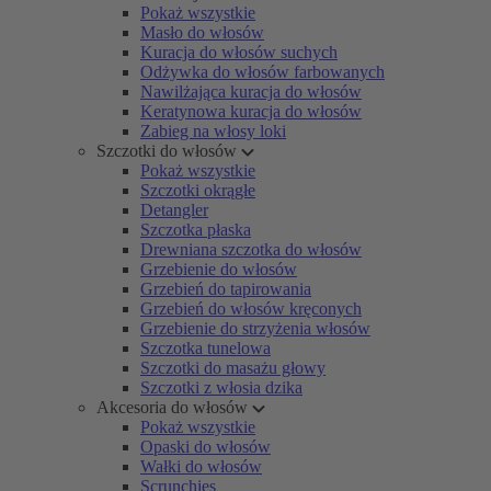
Pokaż wszystkie
Masło do włosów
Kuracja do włosów suchych
Odżywka do włosów farbowanych
Nawilżająca kuracja do włosów
Keratynowa kuracja do włosów
Zabieg na włosy loki
Szczotki do włosów
Pokaż wszystkie
Szczotki okrągłe
Detangler
Szczotka płaska
Drewniana szczotka do włosów
Grzebienie do włosów
Grzebień do tapirowania
Grzebień do włosów kręconych
Grzebienie do strzyżenia włosów
Szczotka tunelowa
Szczotki do masażu głowy
Szczotki z włosia dzika
Akcesoria do włosów
Pokaż wszystkie
Opaski do włosów
Wałki do włosów
Scrunchies