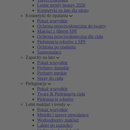
Letnie trendy beauty 2026
Kosmetyki na lato dla niego
Kosmetyki do opalania
Pokaż wszystkie
Ochrona przeciwsłoneczna do twarzy
Makijaż z filtrem SPF
Ochrona przeciwsłoneczna dla ciała
Pielęgnacja włosów z SPF
Ochrona po opalaniu
Samoopalacz
Zapachy na lato
Pokaż wszystkie
Perfumy damskie
Perfumy męskie
Spray do ciała
Pielęgnacja
Pokaż wszystkie
Twarz & Pielęgnacja ciała
Pielęgnacja włosów
Letni makijaż i trendy
Pokaż wszystkie
Mgiełki i spraye utrwalające
Wodoodporny makijaż
Lakier do paznokci