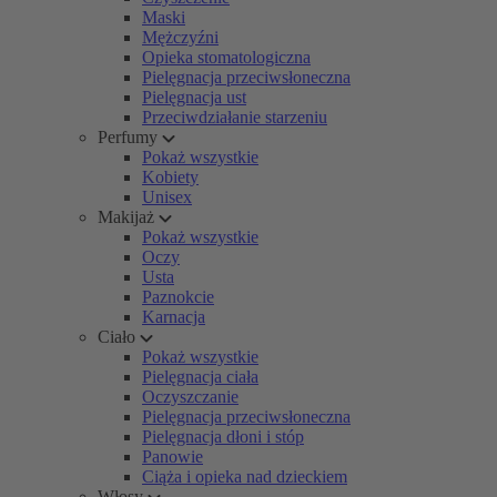
Maski
Mężczyźni
Opieka stomatologiczna
Pielęgnacja przeciwsłoneczna
Pielęgnacja ust
Przeciwdziałanie starzeniu
Perfumy
Pokaż wszystkie
Kobiety
Unisex
Makijaż
Pokaż wszystkie
Oczy
Usta
Paznokcie
Karnacja
Ciało
Pokaż wszystkie
Pielęgnacja ciała
Oczyszczanie
Pielęgnacja przeciwsłoneczna
Pielęgnacja dłoni i stóp
Panowie
Ciąża i opieka nad dzieckiem
Włosy