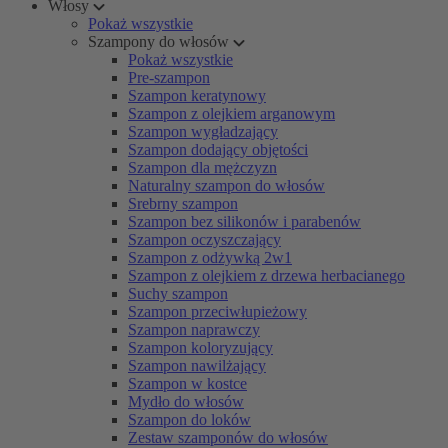
Włosy
Pokaż wszystkie
Szampony do włosów
Pokaż wszystkie
Pre-szampon
Szampon keratynowy
Szampon z olejkiem arganowym
Szampon wygładzający
Szampon dodający objętości
Szampon dla mężczyzn
Naturalny szampon do włosów
Srebrny szampon
Szampon bez silikonów i parabenów
Szampon oczyszczający
Szampon z odżywką 2w1
Szampon z olejkiem z drzewa herbacianego
Suchy szampon
Szampon przeciwłupieżowy
Szampon naprawczy
Szampon koloryzujący
Szampon nawilżający
Szampon w kostce
Mydło do włosów
Szampon do loków
Zestaw szamponów do włosów