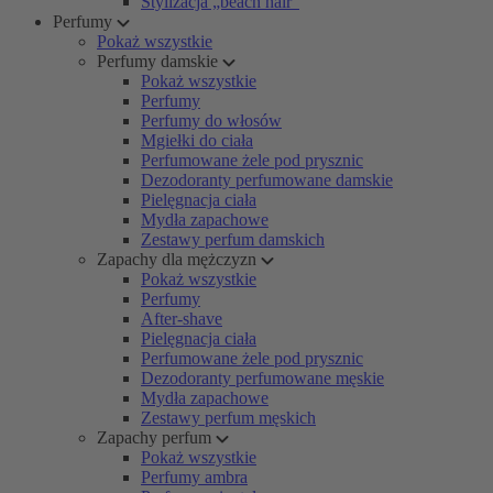
Stylizacja „beach hair”
Perfumy
Pokaż wszystkie
Perfumy damskie
Pokaż wszystkie
Perfumy
Perfumy do włosów
Mgiełki do ciała
Perfumowane żele pod prysznic
Dezodoranty perfumowane damskie
Pielęgnacja ciała
Mydła zapachowe
Zestawy perfum damskich
Zapachy dla mężczyzn
Pokaż wszystkie
Perfumy
After-shave
Pielęgnacja ciała
Perfumowane żele pod prysznic
Dezodoranty perfumowane męskie
Mydła zapachowe
Zestawy perfum męskich
Zapachy perfum
Pokaż wszystkie
Perfumy ambra