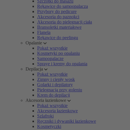
Szczotki do masażu
Rękawice do samoopalacza
Przybory do pedicure
Akcesoria do paznokci
Akcesoria do pielęgnacji ciała
Bransoletki materiałowe
Flanela
Rękawice do peelingu
Opalanie
Pokaż wszystkie
Kosmetyki po opalaniu
Samoopalacze
Spraye i kremy do opalania
Depilacja
Pokaż wszystkie
Zimny i ciepły wosk
Golarki i depilatory
Pielęgnacja przy goleniu
Krem do depilacji
Akcesoria łazienkowe
Pokaż wszystkie
Akcesoria łazienkowe
Szlafroki
Ręczniki i dywaniki łazienkowe
Kosmetyczki