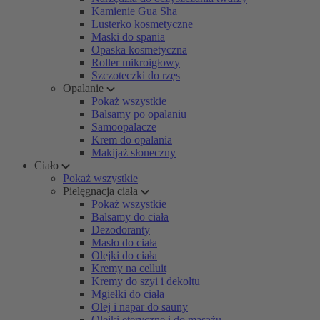
Kamienie Gua Sha
Lusterko kosmetyczne
Maski do spania
Opaska kosmetyczna
Roller mikroigłowy
Szczoteczki do rzęs
Opalanie
Pokaż wszystkie
Balsamy po opalaniu
Samoopalacze
Krem do opalania
Makijaż słoneczny
Ciało
Pokaż wszystkie
Pielęgnacja ciała
Pokaż wszystkie
Balsamy do ciała
Dezodoranty
Masło do ciała
Olejki do ciała
Kremy na celluit
Kremy do szyi i dekoltu
Mgiełki do ciała
Olej i napar do sauny
Olejki eteryczne i do masażu