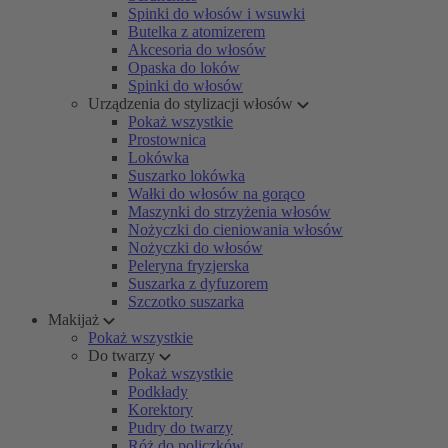
Spinki do włosów i wsuwki
Butelka z atomizerem
Akcesoria do włosów
Opaska do loków
Spinki do włosów
Urządzenia do stylizacji włosów
Pokaż wszystkie
Prostownica
Lokówka
Suszarko lokówka
Wałki do włosów na gorąco
Maszynki do strzyżenia włosów
Nożyczki do cieniowania włosów
Nożyczki do włosów
Peleryna fryzjerska
Suszarka z dyfuzorem
Szczotko suszarka
Makijaż
Pokaż wszystkie
Do twarzy
Pokaż wszystkie
Podkłady
Korektory
Pudry do twarzy
Róż do policzków