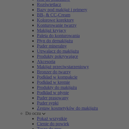
Rozświetlacz
Bazy pod makijaż i primery
BB- & CC-Cream
Kolorowe korektory
Konturowanie twarzy
Makijaż kryjący
Paleta do konturowania
Płyn do demakijażu
Puder mineralny
Utrwalacz do makijażu
Produkty pokrywające
Akcesoria
Makijaż przeciwstarzeniowy
Bronzer do twarzy
Podkład w kompakcie
Podkład w kremie
Produkty do makijażu
Podkład w płynie
Puder prasowany
Puder sypki
Zestaw kosmetyków do makijażu
Do oczu
Pokaż wszystkie
Cienie do powiek
Tusze do rzęs