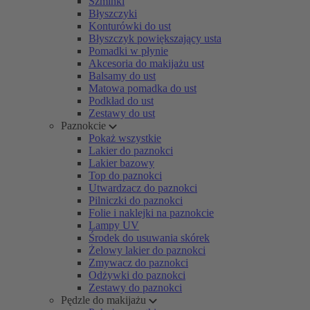
Szminki
Błyszczyki
Konturówki do ust
Błyszczyk powiększający usta
Pomadki w płynie
Akcesoria do makijażu ust
Balsamy do ust
Matowa pomadka do ust
Podkład do ust
Zestawy do ust
Paznokcie
Pokaż wszystkie
Lakier do paznokci
Lakier bazowy
Top do paznokci
Utwardzacz do paznokci
Pilniczki do paznokci
Folie i naklejki na paznokcie
Lampy UV
Środek do usuwania skórek
Żelowy lakier do paznokci
Zmywacz do paznokci
Odżywki do paznokci
Zestawy do paznokci
Pędzle do makijażu