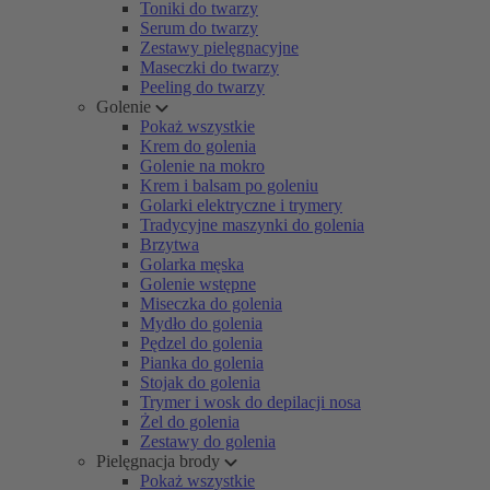
Toniki do twarzy
Serum do twarzy
Zestawy pielęgnacyjne
Maseczki do twarzy
Peeling do twarzy
Golenie
Pokaż wszystkie
Krem do golenia
Golenie na mokro
Krem i balsam po goleniu
Golarki elektryczne i trymery
Tradycyjne maszynki do golenia
Brzytwa
Golarka męska
Golenie wstępne
Miseczka do golenia
Mydło do golenia
Pędzel do golenia
Pianka do golenia
Stojak do golenia
Trymer i wosk do depilacji nosa
Żel do golenia
Zestawy do golenia
Pielęgnacja brody
Pokaż wszystkie