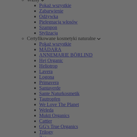
Pokaż wszystkie
Zabarwienie
Odżywka
Pielęgnacja włosów
Szampon
Stylizacja
Certyfikowane kosmetyki naturalne
Pokaż wszystkie
MÁDARA
ANNEMARIE BÖRLIND
Hej Organic
Heliotrop
Lavera
Logona
Primavera
Santaverde
Sante Naturkosmetik
Tautropfen
We Love The Planet
Weleda
Mukti Organics
Cattier
GG's True Organics
Trilogy