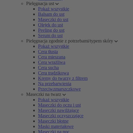
Pielęgnacja ust
Pokaż wszystkie
Balsam do ust
Maseczki do ust
Olejek do ust
Peeling do ust
Serum do ust
Pielęgnacja zgodnie z potrzebami/typem skóry
Pokaż wszystkie
Cera tłusta
Cera mieszana
Cera wrażliwa
Cera sucha
Cera trądzikowa
Kremy do twarzy z filtrem
Na przebarwienia
Przeciwzmarszczkowe
Maseczki na twarz
Pokaż wszystkie
Maseczki do oczu i ust
Maseczki nawilżające
Maseczki oczyszczające
Maseczki błotne
Maski materiałowe
Maseczki na noc