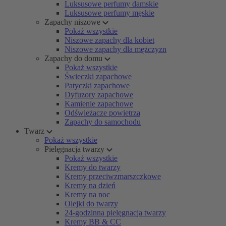
Luksusowe perfumy damskie
Luksusowe perfumy męskie
Zapachy niszowe
Pokaż wszystkie
Niszowe zapachy dla kobiet
Niszowe zapachy dla mężczyzn
Zapachy do domu
Pokaż wszystkie
Świeczki zapachowe
Patyczki zapachowe
Dyfuzory zapachowe
Kamienie zapachowe
Odświeżacze powietrza
Zapachy do samochodu
Twarz
Pokaż wszystkie
Pielęgnacja twarzy
Pokaż wszystkie
Kremy do twarzy
Kremy przeciwzmarszczkowe
Kremy na dzień
Kremy na noc
Olejki do twarzy
24-godzinna pielęgnacja twarzy
Kremy BB & CC