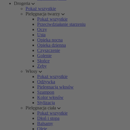
Drogeria
Pokaż wszystkie
Pielęgnacja twarzy
Pokaż wszystkie
Przeciwdziałanie starzeniu
Oczy
Usta
Opieka nocna
Opieka dzienna
Czyszczenie
Golenie
Słońce
Zęby
Włosy
Pokaż wszystkie
Odżywka
Pielęgnacja włosów
Szampon
Kolor włosów
Stylizacja
Pielęgnacja ciała
Pokaż wszystkie
Dłoń i stopa
Balsamy
Oleje