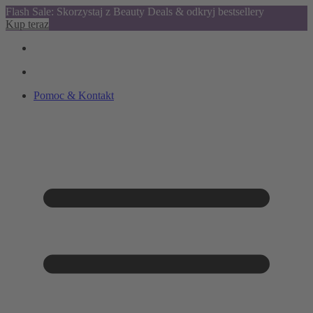
Flash Sale: Skorzystaj z Beauty Deals & odkryj bestsellery
Kup teraz
Pomoc & Kontakt