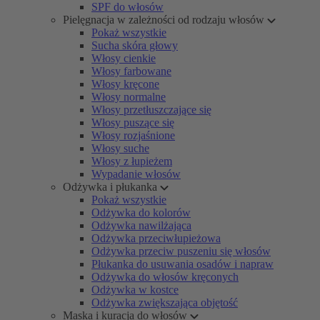
SPF do włosów
Pielęgnacja w zależności od rodzaju włosów
Pokaż wszystkie
Sucha skóra głowy
Włosy cienkie
Włosy farbowane
Włosy kręcone
Włosy normalne
Włosy przetłuszczające się
Włosy puszące się
Włosy rozjaśnione
Włosy suche
Włosy z łupieżem
Wypadanie włosów
Odżywka i płukanka
Pokaż wszystkie
Odżywka do kolorów
Odżywka nawilżająca
Odżywka przeciwłupieżowa
Odżywka przeciw puszeniu się włosów
Płukanka do usuwania osadów i napraw
Odżywka do włosów kręconych
Odżywka w kostce
Odżywka zwiększająca objętość
Maska i kuracja do włosów