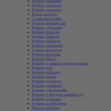
Perfumy orientalne
Perfumy kwiatowe
Perfumy owocowe
Świeże perfumy
Cząsteczka perfum
Perfumy aromatyczne
Perfumy cytrusowe
Perfumy drzewne
Perfumy fiołkowe
Perfumy jabłkowe
Perfumy jaśminowe
Perfumy kokosowe
Perfumy korzenne
Perfumy liliowe
Perfumy o zapachu świeżego prania
Perfumy oud
Perfumy piżmowe
Perfumy różane
Perfumy szyprowe
Perfumy waniliowe
Perfumy z bergamotką
Perfumy z drzewem sandałowym
Perfumy z paczulą
Perfumy z wetiwerem
Pudrowe perfumy