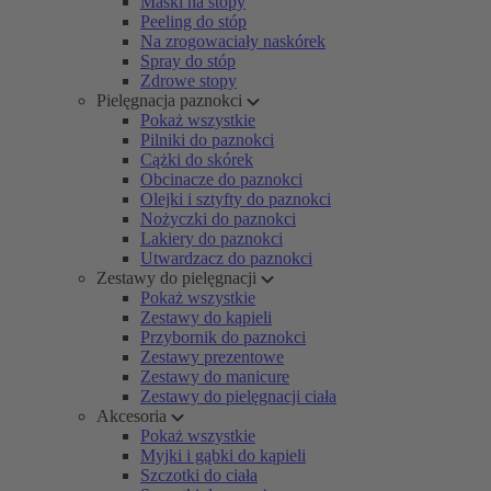
Maski na stopy
Peeling do stóp
Na zrogowaciały naskórek
Spray do stóp
Zdrowe stopy
Pielęgnacja paznokci
Pokaż wszystkie
Pilniki do paznokci
Cążki do skórek
Obcinacze do paznokci
Olejki i sztyfty do paznokci
Nożyczki do paznokci
Lakiery do paznokci
Utwardzacz do paznokci
Zestawy do pielęgnacji
Pokaż wszystkie
Zestawy do kąpieli
Przybornik do paznokci
Zestawy prezentowe
Zestawy do manicure
Zestawy do pielęgnacji ciała
Akcesoria
Pokaż wszystkie
Myjki i gąbki do kąpieli
Szczotki do ciała