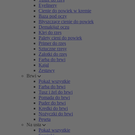
Eyelinery
Cienie do powiek w kremie
Baza pod oczy
Błyszczące cienie do powiek
Demakijaż oczu
Klej do rzęs
Palety cieni do powiek
Primer do rzęs
Sztuczne rzęsy
Zalotki do rzęs
Farba do brwi
Kajal
Zestawy
Brwi
Pokaż wszystkie
Farba do brwi
Tusz i żel do brwi
Pomada do brwi
Puder do brwi
Kredki do brwi
Nożyczki do brwi
Pęseta
Na usta
Pokaż wszystkie