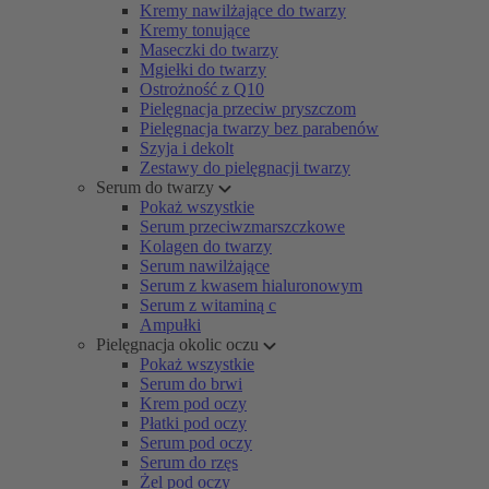
Kremy nawilżające do twarzy
Kremy tonujące
Maseczki do twarzy
Mgiełki do twarzy
Ostrożność z Q10
Pielęgnacja przeciw pryszczom
Pielęgnacja twarzy bez parabenów
Szyja i dekolt
Zestawy do pielęgnacji twarzy
Serum do twarzy
Pokaż wszystkie
Serum przeciwzmarszczkowe
Kolagen do twarzy
Serum nawilżające
Serum z kwasem hialuronowym
Serum z witaminą c
Ampułki
Pielęgnacja okolic oczu
Pokaż wszystkie
Serum do brwi
Krem pod oczy
Płatki pod oczy
Serum pod oczy
Serum do rzęs
Żel pod oczy