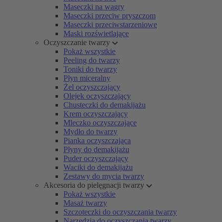
Maseczki na wągry
Maseczki przeciw pryszczom
Maseczki przeciwstarzeniowe
Maski rozświetlające
Oczyszczanie twarzy
Pokaż wszystkie
Peeling do twarzy
Toniki do twarzy
Płyn miceralny
Żel oczyszczający
Olejek oczyszczający
Chusteczki do demakijażu
Krem oczyszczający
Mleczko oczyszczające
Mydło do twarzy
Pianka oczyszczająca
Płyny do demakijażu
Puder oczyszczający
Waciki do demakijażu
Zestawy do mycia twarzy
Akcesoria do pielęgnacji twarzy
Pokaż wszystkie
Masaż twarzy
Szczoteczki do oczyszczania twarzy
Narzędzia do oczyszczania twarzy