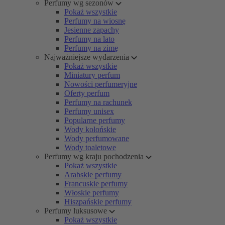
Perfumy wg sezonów
Pokaż wszystkie
Perfumy na wiosnę
Jesienne zapachy
Perfumy na lato
Perfumy na zimę
Najważniejsze wydarzenia
Pokaż wszystkie
Miniatury perfum
Nowości perfumeryjne
Oferty perfum
Perfumy na rachunek
Perfumy unisex
Popularne perfumy
Wody kolońskie
Wody perfumowane
Wody toaletowe
Perfumy wg kraju pochodzenia
Pokaż wszystkie
Arabskie perfumy
Francuskie perfumy
Włoskie perfumy
Hiszpańskie perfumy
Perfumy luksusowe
Pokaż wszystkie