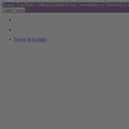
Beauty Top Picks: Odkryj popularne hity i bestsellery w obniżonych
Odkryj teraz
Pomoc & Kontakt