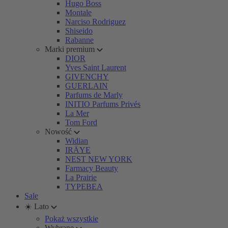
Hugo Boss
Montale
Narciso Rodriguez
Shiseido
Rabanne
Marki premium
DIOR
Yves Saint Laurent
GIVENCHY
GUERLAIN
Parfums de Marly
INITIO Parfums Privés
La Mer
Tom Ford
Nowość
Widian
IRÄYE
NEST NEW YORK
Farmacy Beauty
La Prairie
TYPEBEA
Sale
☀️ Lato
Pokaż wszystkie
Wybrane