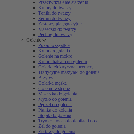
Przeciwdziałanie starzeniu
Kremy do twarzy
Toniki do twarzy
Serum do twarzy
Zestawy pielęgnacyjne
Maseczki do twarzy
Peeling do twarzy
Golenie
Pokaż wszystkie
Krem do golenia
Golenie na mokro
Krem i balsam po goleniu
Golarki elektryczne i trymery
Tradycyjne maszynki do golenia
Brzytwa
Golarka męska
Golenie wstępne
Miseczka do golenia
Mydło do golenia
Pędzel do golenia
Pianka do golenia
Stojak do golenia
Trymer i wosk do depilacji nosa
Żel do golenia
Zestawy do golenia