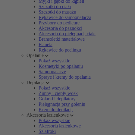
Myjki i gąbki do kąpieli
Szczotki do ciała
Szczotki do masażu
Rękawice do samoopalacza
Przybory do pedicure
Akcesoria do paznokci
Akcesoria do pielęgnacji ciała
Bransoletki materiałowe
Flanela
Rękawice do peelingu
Opalanie
Pokaż wszystkie
Kosmetyki po opalaniu
Samoopalacze
Spraye i kremy do opalania
Depilacja
Pokaż wszystkie
Zimny i ciepły wosk
Golarki i depilatory
Pielęgnacja przy goleniu
Krem do depilacji
Akcesoria łazienkowe
Pokaż wszystkie
Akcesoria łazienkowe
Szlafroki