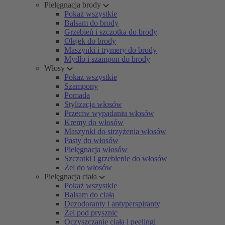
Pielęgnacja brody
Pokaż wszystkie
Balsam do brody
Grzebień i szczotka do brody
Olejek do brody
Maszynki i trymery do brody
Mydło i szampon do brody
Włosy
Pokaż wszystkie
Szampony
Pomada
Stylizacja włosów
Przeciw wypadaniu włosów
Kremy do włosów
Maszynki do strzyżenia włosów
Pasty do włosów
Pielęgnacja włosów
Szczotki i grzebienie do włosów
Żel do włosów
Pielęgnacja ciała
Pokaż wszystkie
Balsam do ciała
Dezodoranty i antyperspiranty
Żel pod prysznic
Oczyszczanie ciała i peelingi