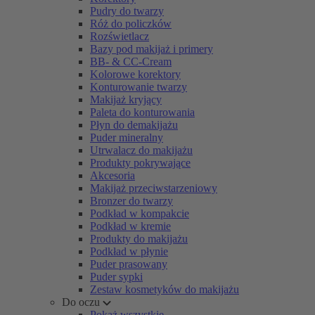
Pudry do twarzy
Róż do policzków
Rozświetlacz
Bazy pod makijaż i primery
BB- & CC-Cream
Kolorowe korektory
Konturowanie twarzy
Makijaż kryjący
Paleta do konturowania
Płyn do demakijażu
Puder mineralny
Utrwalacz do makijażu
Produkty pokrywające
Akcesoria
Makijaż przeciwstarzeniowy
Bronzer do twarzy
Podkład w kompakcie
Podkład w kremie
Produkty do makijażu
Podkład w płynie
Puder prasowany
Puder sypki
Zestaw kosmetyków do makijażu
Do oczu
Pokaż wszystkie