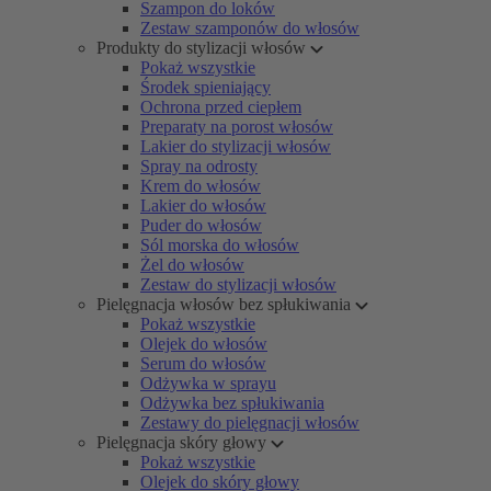
Szampon do loków
Zestaw szamponów do włosów
Produkty do stylizacji włosów
Pokaż wszystkie
Środek spieniający
Ochrona przed ciepłem
Preparaty na porost włosów
Lakier do stylizacji włosów
Spray na odrosty
Krem do włosów
Lakier do włosów
Puder do włosów
Sól morska do włosów
Żel do włosów
Zestaw do stylizacji włosów
Pielęgnacja włosów bez spłukiwania
Pokaż wszystkie
Olejek do włosów
Serum do włosów
Odżywka w sprayu
Odżywka bez spłukiwania
Zestawy do pielęgnacji włosów
Pielęgnacja skóry głowy
Pokaż wszystkie
Olejek do skóry głowy