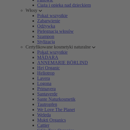
Ciąża i opieka nad dzieckiem
Włosy
Pokaż wszystkie
Zabarwienie
Odżywka
Pielęgnacja włosów
Szampon
Stylizacja
Certyfikowane kosmetyki naturalne
Pokaż wszystkie
MÁDARA
ANNEMARIE BÖRLIND
Hej Organic
Heliotrop
Lavera
Logona
Primavera
Santaverde
Sante Naturkosmetik
Tautropfen
We Love The Planet
Weleda
Mukti Organics
Cattier