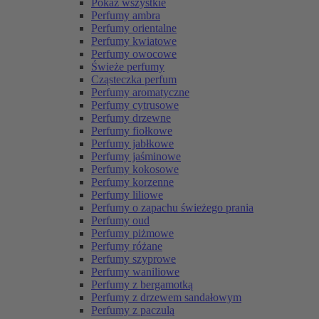
Pokaż wszystkie
Perfumy ambra
Perfumy orientalne
Perfumy kwiatowe
Perfumy owocowe
Świeże perfumy
Cząsteczka perfum
Perfumy aromatyczne
Perfumy cytrusowe
Perfumy drzewne
Perfumy fiołkowe
Perfumy jabłkowe
Perfumy jaśminowe
Perfumy kokosowe
Perfumy korzenne
Perfumy liliowe
Perfumy o zapachu świeżego prania
Perfumy oud
Perfumy piżmowe
Perfumy różane
Perfumy szyprowe
Perfumy waniliowe
Perfumy z bergamotką
Perfumy z drzewem sandałowym
Perfumy z paczulą