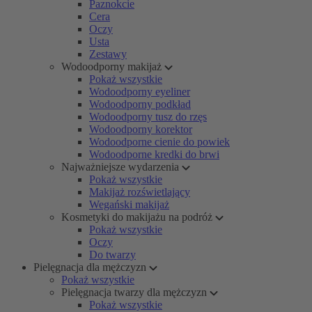
Paznokcie
Cera
Oczy
Usta
Zestawy
Wodoodporny makijaż
Pokaż wszystkie
Wodoodporny eyeliner
Wodoodporny podkład
Wodoodporny tusz do rzęs
Wodoodporny korektor
Wodoodporne cienie do powiek
Wodoodporne kredki do brwi
Najważniejsze wydarzenia
Pokaż wszystkie
Makijaż rozświetlający
Wegański makijaż
Kosmetyki do makijażu na podróż
Pokaż wszystkie
Oczy
Do twarzy
Pielęgnacja dla mężczyzn
Pokaż wszystkie
Pielęgnacja twarzy dla mężczyzn
Pokaż wszystkie