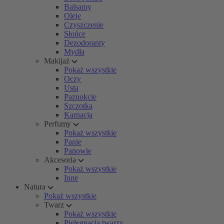
Balsamy
Oleje
Czyszczenie
Słońce
Dezodoranty
Mydła
Makijaż
Pokaż wszystkie
Oczy
Usta
Paznokcie
Szczotka
Karnacja
Perfumy
Pokaż wszystkie
Panie
Panowie
Akcesoria
Pokaż wszystkie
Inne
Natura
Pokaż wszystkie
Twarz
Pokaż wszystkie
Pielęgnacja twarzy