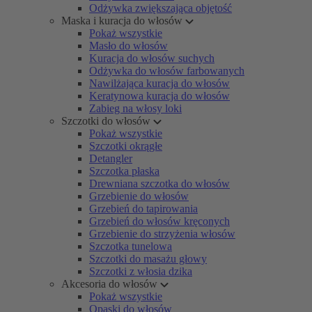
Odżywka zwiększająca objętość
Maska i kuracja do włosów
Pokaż wszystkie
Masło do włosów
Kuracja do włosów suchych
Odżywka do włosów farbowanych
Nawilżająca kuracja do włosów
Keratynowa kuracja do włosów
Zabieg na włosy loki
Szczotki do włosów
Pokaż wszystkie
Szczotki okrągłe
Detangler
Szczotka płaska
Drewniana szczotka do włosów
Grzebienie do włosów
Grzebień do tapirowania
Grzebień do włosów kręconych
Grzebienie do strzyżenia włosów
Szczotka tunelowa
Szczotki do masażu głowy
Szczotki z włosia dzika
Akcesoria do włosów
Pokaż wszystkie
Opaski do włosów