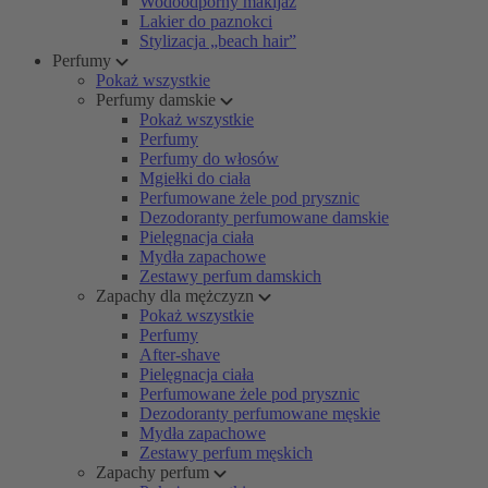
Wodoodporny makijaż
Lakier do paznokci
Stylizacja „beach hair”
Perfumy
Pokaż wszystkie
Perfumy damskie
Pokaż wszystkie
Perfumy
Perfumy do włosów
Mgiełki do ciała
Perfumowane żele pod prysznic
Dezodoranty perfumowane damskie
Pielęgnacja ciała
Mydła zapachowe
Zestawy perfum damskich
Zapachy dla mężczyzn
Pokaż wszystkie
Perfumy
After-shave
Pielęgnacja ciała
Perfumowane żele pod prysznic
Dezodoranty perfumowane męskie
Mydła zapachowe
Zestawy perfum męskich
Zapachy perfum