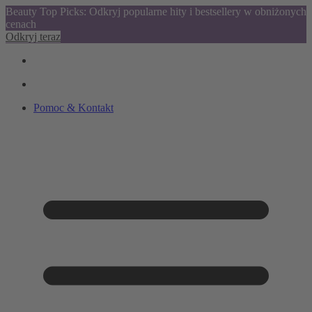
Beauty Top Picks: Odkryj popularne hity i bestsellery w obniżonych
cenach
Odkryj teraz
Pomoc & Kontakt