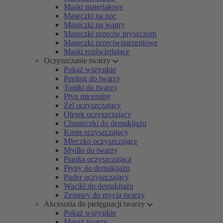
Maski materiałowe
Maseczki na noc
Maseczki na wągry
Maseczki przeciw pryszczom
Maseczki przeciwstarzeniowe
Maski rozświetlające
Oczyszczanie twarzy
Pokaż wszystkie
Peeling do twarzy
Toniki do twarzy
Płyn miceralny
Żel oczyszczający
Olejek oczyszczający
Chusteczki do demakijażu
Krem oczyszczający
Mleczko oczyszczające
Mydło do twarzy
Pianka oczyszczająca
Płyny do demakijażu
Puder oczyszczający
Waciki do demakijażu
Zestawy do mycia twarzy
Akcesoria do pielęgnacji twarzy
Pokaż wszystkie
Masaż twarzy