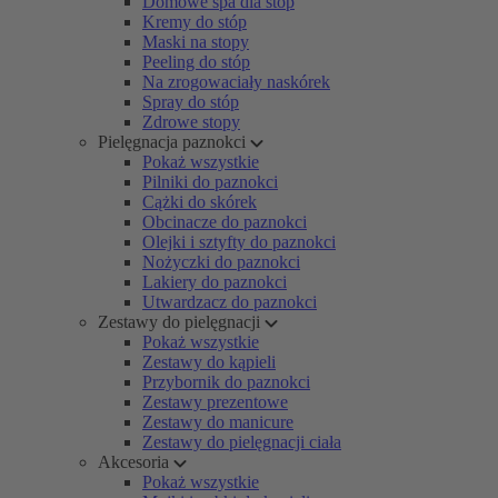
Domowe spa dla stóp
Kremy do stóp
Maski na stopy
Peeling do stóp
Na zrogowaciały naskórek
Spray do stóp
Zdrowe stopy
Pielęgnacja paznokci
Pokaż wszystkie
Pilniki do paznokci
Cążki do skórek
Obcinacze do paznokci
Olejki i sztyfty do paznokci
Nożyczki do paznokci
Lakiery do paznokci
Utwardzacz do paznokci
Zestawy do pielęgnacji
Pokaż wszystkie
Zestawy do kąpieli
Przybornik do paznokci
Zestawy prezentowe
Zestawy do manicure
Zestawy do pielęgnacji ciała
Akcesoria
Pokaż wszystkie