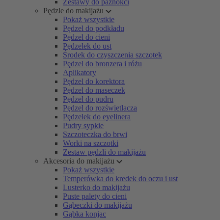
Zestawy do paznokci
Pędzle do makijażu
Pokaż wszystkie
Pędzel do podkładu
Pędzel do cieni
Pędzelek do ust
Środek do czyszczenia szczotek
Pędzel do bronzera i różu
Aplikatory
Pędzel do korektora
Pędzel do maseczek
Pędzel do pudru
Pędzel do rozświetlacza
Pędzelek do eyelinera
Pudry sypkie
Szczoteczka do brwi
Worki na szczotki
Zestaw pędzli do makijażu
Akcesoria do makijażu
Pokaż wszystkie
Temperówka do kredek do oczu i ust
Lusterko do makijażu
Puste palety do cieni
Gąbeczki do makijażu
Gąbka konjac