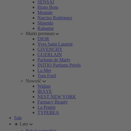
SENSAI
Hugo Boss
Montale
Narciso Rodriguez
Shiseido
Rabanne
Marki premium
DIOR
Yves Saint Laurent
GIVENCHY
GUERLAIN
Parfums de Marly
INITIO Parfums Privés
La Mer
Tom Ford
Nowość
Widian
IRÄYE
NEST NEW YORK
Farmacy Beauty
La Prairie
TYPEBEA
Sale
☀️ Lato
Pokaż wszystkie