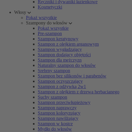
Ręczniki i dywaniki łazienkowe
Kosmetyczki
Włosy
Pokaż wszystkie
Szampony do włosów
Pokaż wszystkie
Pre-szampon
Szampon keratynowy
Szampon z olejkiem arganowym
Szampon wygładzający
Szampon dodający objętości
Szampon dla mężczyzn
Naturalny szampon do włosów
Srebrny szampon
Szampon bez silikonów i parabenów
Szampon oczyszczający
Szampon z odżywką 2w1
Szampon z olejkiem z drzewa herbacianego
Suchy szampon
Szampon przeciwłupieżowy
Szampon naprawczy
Szampon koloryzujący
Szampon nawilżający
Szampon w kostce
Mydło do włosów