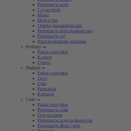
Pielęgnacja oczu
Czyszczenie
Maski
Mężczyźni
Opieka stomatologiczna
Pielęgnacja przeciwsłoneczna
Pielęgnacja ust
Przeciwdziałanie starzeniu
Perfumy
Pokaż wszystkie
Kobiety
Unisex
Makijaż
Pokaż wszystkie
Oczy
Usta
Paznokcie
Karnacja
Ciało
Pokaż wszystkie
Pielęgnacja ciała
Oczyszczanie
Pielęgnacja przeciwsłoneczna
Pielęgnacja dłoni i stóp
Panowie