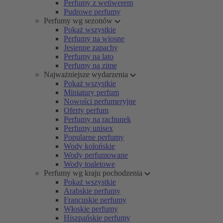
Perfumy z wetiwerem
Pudrowe perfumy
Perfumy wg sezonów
Pokaż wszystkie
Perfumy na wiosnę
Jesienne zapachy
Perfumy na lato
Perfumy na zimę
Najważniejsze wydarzenia
Pokaż wszystkie
Miniatury perfum
Nowości perfumeryjne
Oferty perfum
Perfumy na rachunek
Perfumy unisex
Popularne perfumy
Wody kolońskie
Wody perfumowane
Wody toaletowe
Perfumy wg kraju pochodzenia
Pokaż wszystkie
Arabskie perfumy
Francuskie perfumy
Włoskie perfumy
Hiszpańskie perfumy