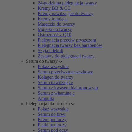
24-godzinna pielęgnacja twarzy
Kremy BB & CC
Kremy nawilżające do twarzy
Kremy tonujące
Maseczki do twarzy
Mgiełki do twarzy
Ostrożność z Q10
Pielęgnacja przeciw pryszczom
Pielęgnacja twarzy bez parabenów
Szyja i dekolt
Zestawy do pielęgnacji twarzy
Serum do twarzy
Pokaż wszystkie
Serum przeciwzmarszczkowe
Kolagen do twarzy
Serum nawilżające
Serum z kwasem hialuronowym
Serum z witaminą c
Ampułki
Pielęgnacja okolic oczu
Pokaż wszystkie
Serum do brwi
Krem pod oczy
Płatki pod oczy
Serum pod oczy