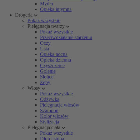
Mydło
Opieka intymna
Drogeria
Pokaż wszystkie
Pielęgnacja twarzy
Pokaż wszystkie
Przeciwdziałanie starzeniu
Oczy
Usta
Opieka nocna
Opieka dzienna
Czyszczenie
Golenie
Słońce
Zęby
Włosy
Pokaż wszystkie
Odżywka
Pielęgnacja włosów
Szampon
Kolor włosów
Stylizacja
Pielęgnacja ciała
Pokaż wszystkie
Dłoń i stopa