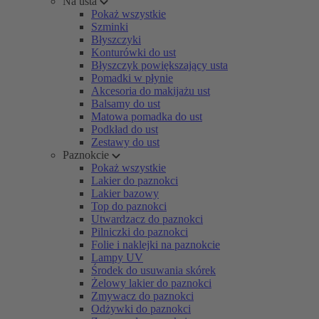
Na usta
Pokaż wszystkie
Szminki
Błyszczyki
Konturówki do ust
Błyszczyk powiększający usta
Pomadki w płynie
Akcesoria do makijażu ust
Balsamy do ust
Matowa pomadka do ust
Podkład do ust
Zestawy do ust
Paznokcie
Pokaż wszystkie
Lakier do paznokci
Lakier bazowy
Top do paznokci
Utwardzacz do paznokci
Pilniczki do paznokci
Folie i naklejki na paznokcie
Lampy UV
Środek do usuwania skórek
Żelowy lakier do paznokci
Zmywacz do paznokci
Odżywki do paznokci