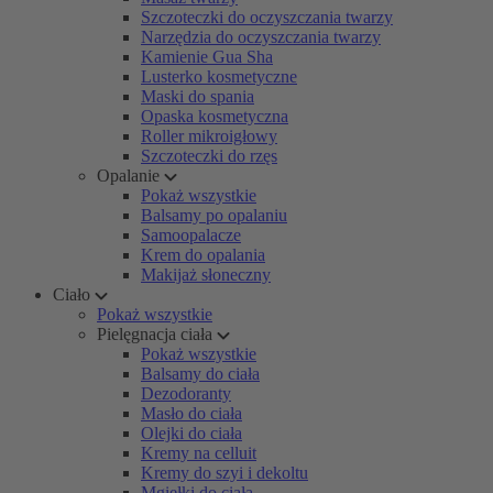
Szczoteczki do oczyszczania twarzy
Narzędzia do oczyszczania twarzy
Kamienie Gua Sha
Lusterko kosmetyczne
Maski do spania
Opaska kosmetyczna
Roller mikroigłowy
Szczoteczki do rzęs
Opalanie
Pokaż wszystkie
Balsamy po opalaniu
Samoopalacze
Krem do opalania
Makijaż słoneczny
Ciało
Pokaż wszystkie
Pielęgnacja ciała
Pokaż wszystkie
Balsamy do ciała
Dezodoranty
Masło do ciała
Olejki do ciała
Kremy na celluit
Kremy do szyi i dekoltu
Mgiełki do ciała