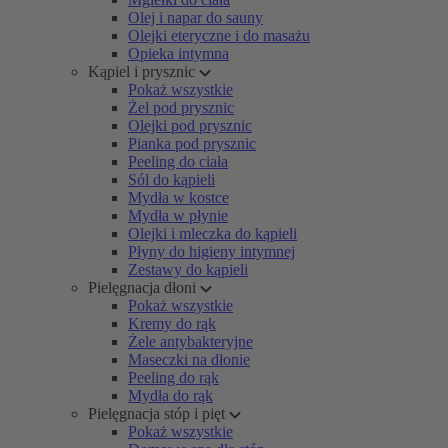
Olej i napar do sauny
Olejki eteryczne i do masażu
Opieka intymna
Kąpiel i prysznic
Pokaż wszystkie
Żel pod prysznic
Olejki pod prysznic
Pianka pod prysznic
Peeling do ciała
Sól do kąpieli
Mydła w kostce
Mydła w płynie
Olejki i mleczka do kąpieli
Płyny do higieny intymnej
Zestawy do kąpieli
Pielęgnacja dłoni
Pokaż wszystkie
Kremy do rąk
Żele antybakteryjne
Maseczki na dłonie
Peeling do rąk
Mydła do rąk
Pielęgnacja stóp i pięt
Pokaż wszystkie