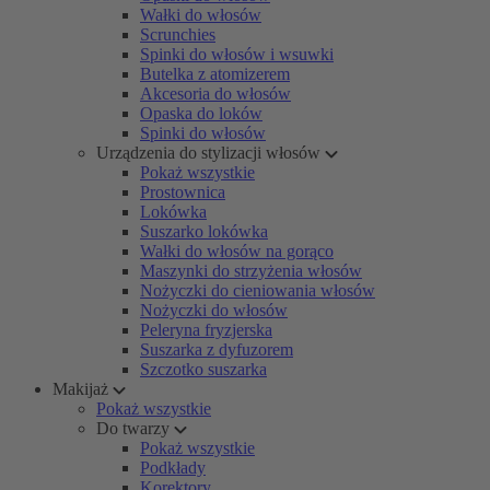
Wałki do włosów
Scrunchies
Spinki do włosów i wsuwki
Butelka z atomizerem
Akcesoria do włosów
Opaska do loków
Spinki do włosów
Urządzenia do stylizacji włosów
Pokaż wszystkie
Prostownica
Lokówka
Suszarko lokówka
Wałki do włosów na gorąco
Maszynki do strzyżenia włosów
Nożyczki do cieniowania włosów
Nożyczki do włosów
Peleryna fryzjerska
Suszarka z dyfuzorem
Szczotko suszarka
Makijaż
Pokaż wszystkie
Do twarzy
Pokaż wszystkie
Podkłady
Korektory