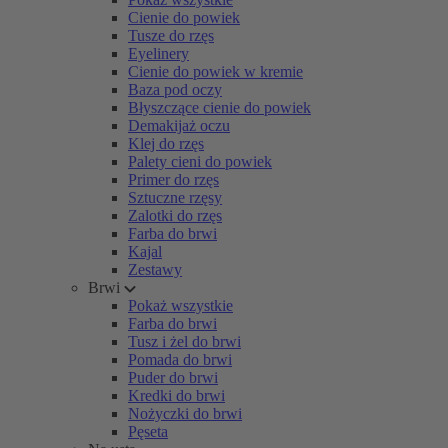
Cienie do powiek
Tusze do rzęs
Eyelinery
Cienie do powiek w kremie
Baza pod oczy
Błyszczące cienie do powiek
Demakijaż oczu
Klej do rzęs
Palety cieni do powiek
Primer do rzęs
Sztuczne rzęsy
Zalotki do rzęs
Farba do brwi
Kajal
Zestawy
Brwi
Pokaż wszystkie
Farba do brwi
Tusz i żel do brwi
Pomada do brwi
Puder do brwi
Kredki do brwi
Nożyczki do brwi
Pęseta