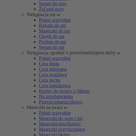
Serum do rzęs
Żel pod oczy
Pielęgnacja ust
Pokaż wszystkie
Balsam do ust
Maseczki do ust
Olejek do ust
Peeling do ust
Serum do ust
Pielęgnacja zgodnie z potrzebami/typem skóry
Pokaż wszystkie
Cera tłusta
Cera mieszana
Cera wrażliwa
Cera sucha
Cera trądzikowa
Kremy do twarzy z filtrem
Na przebarwienia
Przeciwzmarszczkowe
Maseczki na twarz
Pokaż wszystkie
Maseczki do oczu i ust
Maseczki nawilżające
Maseczki oczyszczające
Maseczki błotne