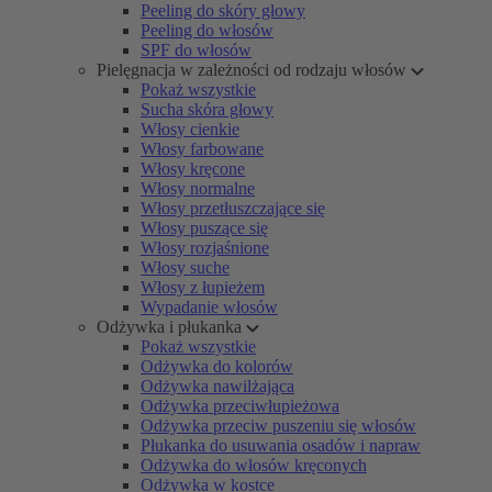
Peeling do skóry głowy
Peeling do włosów
SPF do włosów
Pielęgnacja w zależności od rodzaju włosów
Pokaż wszystkie
Sucha skóra głowy
Włosy cienkie
Włosy farbowane
Włosy kręcone
Włosy normalne
Włosy przetłuszczające się
Włosy puszące się
Włosy rozjaśnione
Włosy suche
Włosy z łupieżem
Wypadanie włosów
Odżywka i płukanka
Pokaż wszystkie
Odżywka do kolorów
Odżywka nawilżająca
Odżywka przeciwłupieżowa
Odżywka przeciw puszeniu się włosów
Płukanka do usuwania osadów i napraw
Odżywka do włosów kręconych
Odżywka w kostce