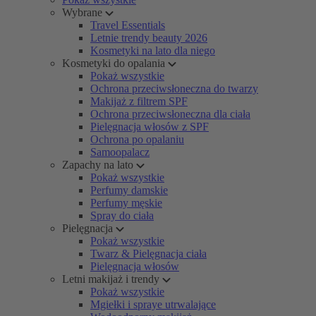
Wybrane
Travel Essentials
Letnie trendy beauty 2026
Kosmetyki na lato dla niego
Kosmetyki do opalania
Pokaż wszystkie
Ochrona przeciwsłoneczna do twarzy
Makijaż z filtrem SPF
Ochrona przeciwsłoneczna dla ciała
Pielęgnacja włosów z SPF
Ochrona po opalaniu
Samoopalacz
Zapachy na lato
Pokaż wszystkie
Perfumy damskie
Perfumy męskie
Spray do ciała
Pielęgnacja
Pokaż wszystkie
Twarz & Pielęgnacja ciała
Pielęgnacja włosów
Letni makijaż i trendy
Pokaż wszystkie
Mgiełki i spraye utrwalające