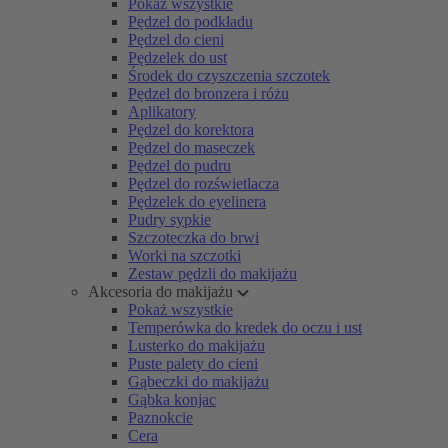
Pokaż wszystkie
Pędzel do podkładu
Pędzel do cieni
Pędzelek do ust
Środek do czyszczenia szczotek
Pędzel do bronzera i różu
Aplikatory
Pędzel do korektora
Pędzel do maseczek
Pędzel do pudru
Pędzel do rozświetlacza
Pędzelek do eyelinera
Pudry sypkie
Szczoteczka do brwi
Worki na szczotki
Zestaw pędzli do makijażu
Akcesoria do makijażu
Pokaż wszystkie
Temperówka do kredek do oczu i ust
Lusterko do makijażu
Puste palety do cieni
Gąbeczki do makijażu
Gąbka konjac
Paznokcie
Cera