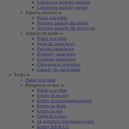
Luksusowe perfumy damskie
Luksusowe perfumy męskie
Zapachy niszowe
Pokaż wszystkie
Niszowe zapachy dla kobiet
Niszowe zapachy dla mężczyzn
Zapachy do domu
Pokaż wszystkie
Świeczki zapachowe
Patyczki zapachowe
Dyfuzory zapachowe
Kamienie zapachowe
Odświeżacze powietrza
Zapachy do samochodu
Twarz
Pokaż wszystkie
Pielęgnacja twarzy
Pokaż wszystkie
Kremy do twarzy
Kremy przeciwzmarszczkowe
Kremy na dzień
Kremy na noc
Olejki do twarzy
24-godzinna pielęgnacja twarzy
Kremy BB & CC