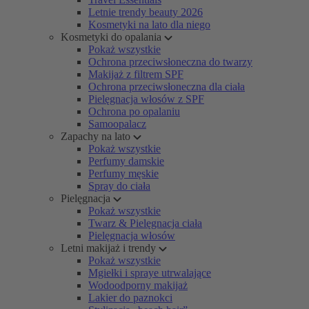
Letnie trendy beauty 2026
Kosmetyki na lato dla niego
Kosmetyki do opalania
Pokaż wszystkie
Ochrona przeciwsłoneczna do twarzy
Makijaż z filtrem SPF
Ochrona przeciwsłoneczna dla ciała
Pielęgnacja włosów z SPF
Ochrona po opalaniu
Samoopalacz
Zapachy na lato
Pokaż wszystkie
Perfumy damskie
Perfumy męskie
Spray do ciała
Pielęgnacja
Pokaż wszystkie
Twarz & Pielęgnacja ciała
Pielęgnacja włosów
Letni makijaż i trendy
Pokaż wszystkie
Mgiełki i spraye utrwalające
Wodoodporny makijaż
Lakier do paznokci