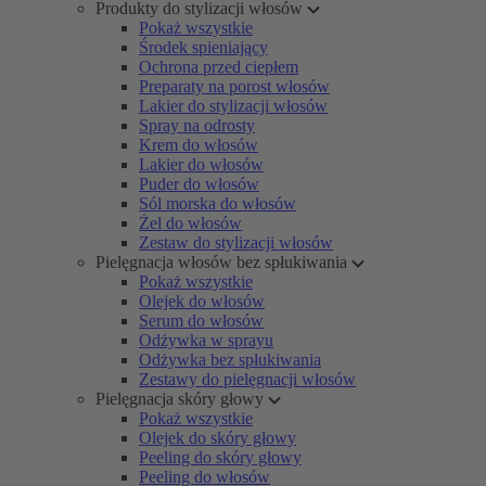
Produkty do stylizacji włosów
Pokaż wszystkie
Środek spieniający
Ochrona przed ciepłem
Preparaty na porost włosów
Lakier do stylizacji włosów
Spray na odrosty
Krem do włosów
Lakier do włosów
Puder do włosów
Sól morska do włosów
Żel do włosów
Zestaw do stylizacji włosów
Pielęgnacja włosów bez spłukiwania
Pokaż wszystkie
Olejek do włosów
Serum do włosów
Odżywka w sprayu
Odżywka bez spłukiwania
Zestawy do pielęgnacji włosów
Pielęgnacja skóry głowy
Pokaż wszystkie
Olejek do skóry głowy
Peeling do skóry głowy
Peeling do włosów