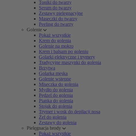
Toniki do twarzy
Serum do twarzy
Zestawy pielęgnacyjne
Maseczki do twarzy
Peeling do twarzy
Golenie
Pokaż wszystkie
Krem do golenia
Golenie na mokro
Krem i balsam po goleniu
Golarki elektryczne i trymery
Tradycyjne maszynki do golenia
Brzytwa
Golarka męska
Golenie wstępne
Miseczka do golenia
Mydło do golenia
Pędzel do golenia
Pianka do golenia
Stojak do golenia
Trymer i wosk do depilacji nosa
Żel do golenia
Zestawy do golenia
Pielęgnacja brody
Pokaż wszystkie