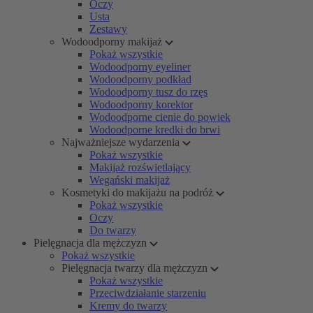
Oczy
Usta
Zestawy
Wodoodporny makijaż
Pokaż wszystkie
Wodoodporny eyeliner
Wodoodporny podkład
Wodoodporny tusz do rzęs
Wodoodporny korektor
Wodoodporne cienie do powiek
Wodoodporne kredki do brwi
Najważniejsze wydarzenia
Pokaż wszystkie
Makijaż rozświetlający
Wegański makijaż
Kosmetyki do makijażu na podróż
Pokaż wszystkie
Oczy
Do twarzy
Pielęgnacja dla mężczyzn
Pokaż wszystkie
Pielęgnacja twarzy dla mężczyzn
Pokaż wszystkie
Przeciwdziałanie starzeniu
Kremy do twarzy