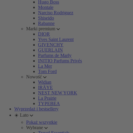
Hugo Boss
Montale
Narciso Rodriguez
Shiseido
Rabanne
Marki premium
DIOR
Yves Saint Laurent
GIVENCHY
GUERLAIN
Parfums de Marly
INITIO Parfums Privés
La Mer
Tom Ford
Nowość
Widian
IRÄYE
NEST NEW YORK
La Prairie
TYPEBEA
Wyprzedaż i bestsellery
☀️ Lato
Pokaż wszystkie
Wybrane
Travel Essentials