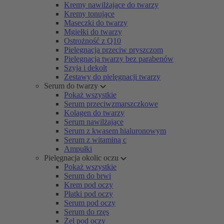
Kremy nawilżające do twarzy
Kremy tonujące
Maseczki do twarzy
Mgiełki do twarzy
Ostrożność z Q10
Pielęgnacja przeciw pryszczom
Pielęgnacja twarzy bez parabenów
Szyja i dekolt
Zestawy do pielęgnacji twarzy
Serum do twarzy
Pokaż wszystkie
Serum przeciwzmarszczkowe
Kolagen do twarzy
Serum nawilżające
Serum z kwasem hialuronowym
Serum z witaminą c
Ampułki
Pielęgnacja okolic oczu
Pokaż wszystkie
Serum do brwi
Krem pod oczy
Płatki pod oczy
Serum pod oczy
Serum do rzęs
Żel pod oczy