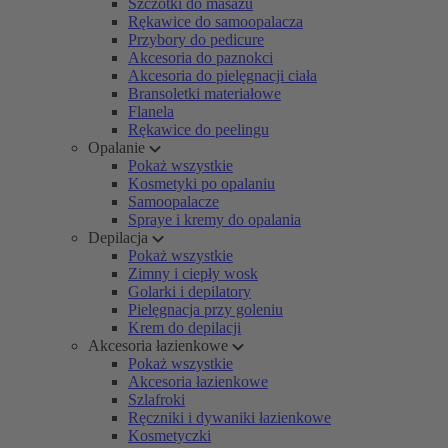
Szczotki do masażu
Rękawice do samoopalacza
Przybory do pedicure
Akcesoria do paznokci
Akcesoria do pielęgnacji ciała
Bransoletki materiałowe
Flanela
Rękawice do peelingu
Opalanie
Pokaż wszystkie
Kosmetyki po opalaniu
Samoopalacze
Spraye i kremy do opalania
Depilacja
Pokaż wszystkie
Zimny i ciepły wosk
Golarki i depilatory
Pielęgnacja przy goleniu
Krem do depilacji
Akcesoria łazienkowe
Pokaż wszystkie
Akcesoria łazienkowe
Szlafroki
Ręczniki i dywaniki łazienkowe
Kosmetyczki