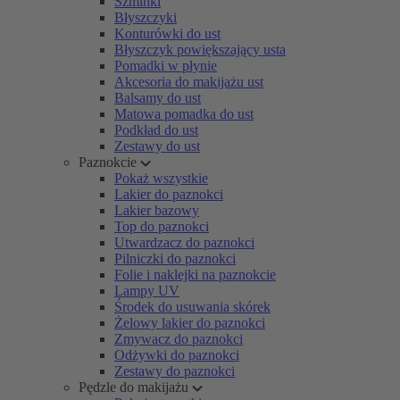
Szminki
Błyszczyki
Konturówki do ust
Błyszczyk powiększający usta
Pomadki w płynie
Akcesoria do makijażu ust
Balsamy do ust
Matowa pomadka do ust
Podkład do ust
Zestawy do ust
Paznokcie
Pokaż wszystkie
Lakier do paznokci
Lakier bazowy
Top do paznokci
Utwardzacz do paznokci
Pilniczki do paznokci
Folie i naklejki na paznokcie
Lampy UV
Środek do usuwania skórek
Żelowy lakier do paznokci
Zmywacz do paznokci
Odżywki do paznokci
Zestawy do paznokci
Pędzle do makijażu