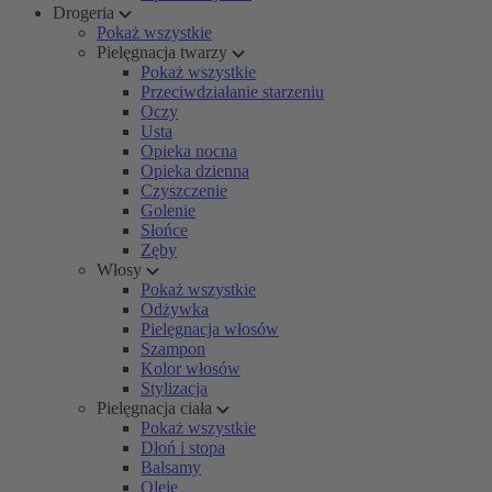
Drogeria
Pokaż wszystkie
Pielęgnacja twarzy
Pokaż wszystkie
Przeciwdziałanie starzeniu
Oczy
Usta
Opieka nocna
Opieka dzienna
Czyszczenie
Golenie
Słońce
Zęby
Włosy
Pokaż wszystkie
Odżywka
Pielęgnacja włosów
Szampon
Kolor włosów
Stylizacja
Pielęgnacja ciała
Pokaż wszystkie
Dłoń i stopa
Balsamy
Oleje