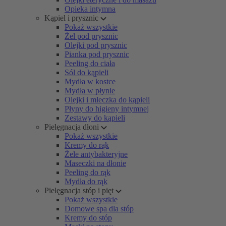
Opieka intymna
Kąpiel i prysznic
Pokaż wszystkie
Żel pod prysznic
Olejki pod prysznic
Pianka pod prysznic
Peeling do ciała
Sól do kąpieli
Mydła w kostce
Mydła w płynie
Olejki i mleczka do kąpieli
Płyny do higieny intymnej
Zestawy do kąpieli
Pielęgnacja dłoni
Pokaż wszystkie
Kremy do rąk
Żele antybakteryjne
Maseczki na dłonie
Peeling do rąk
Mydła do rąk
Pielęgnacja stóp i pięt
Pokaż wszystkie
Domowe spa dla stóp
Kremy do stóp