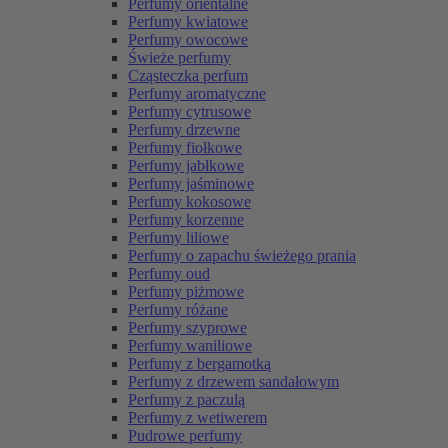
Perfumy orientalne
Perfumy kwiatowe
Perfumy owocowe
Świeże perfumy
Cząsteczka perfum
Perfumy aromatyczne
Perfumy cytrusowe
Perfumy drzewne
Perfumy fiołkowe
Perfumy jabłkowe
Perfumy jaśminowe
Perfumy kokosowe
Perfumy korzenne
Perfumy liliowe
Perfumy o zapachu świeżego prania
Perfumy oud
Perfumy piżmowe
Perfumy różane
Perfumy szyprowe
Perfumy waniliowe
Perfumy z bergamotką
Perfumy z drzewem sandałowym
Perfumy z paczulą
Perfumy z wetiwerem
Pudrowe perfumy