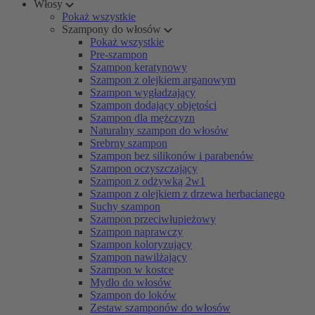
Włosy
Pokaż wszystkie
Szampony do włosów
Pokaż wszystkie
Pre-szampon
Szampon keratynowy
Szampon z olejkiem arganowym
Szampon wygładzający
Szampon dodający objętości
Szampon dla mężczyzn
Naturalny szampon do włosów
Srebrny szampon
Szampon bez silikonów i parabenów
Szampon oczyszczający
Szampon z odżywką 2w1
Szampon z olejkiem z drzewa herbacianego
Suchy szampon
Szampon przeciwłupieżowy
Szampon naprawczy
Szampon koloryzujący
Szampon nawilżający
Szampon w kostce
Mydło do włosów
Szampon do loków
Zestaw szamponów do włosów