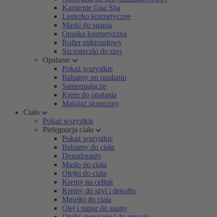
Kamienie Gua Sha
Lusterko kosmetyczne
Maski do spania
Opaska kosmetyczna
Roller mikroigłowy
Szczoteczki do rzęs
Opalanie
Pokaż wszystkie
Balsamy po opalaniu
Samoopalacze
Krem do opalania
Makijaż słoneczny
Ciało
Pokaż wszystkie
Pielęgnacja ciała
Pokaż wszystkie
Balsamy do ciała
Dezodoranty
Masło do ciała
Olejki do ciała
Kremy na celluit
Kremy do szyi i dekoltu
Mgiełki do ciała
Olej i napar do sauny
Olejki eteryczne i do masażu