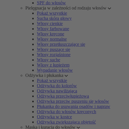
SPF do włosów
Pielęgnacja w zależności od rodzaju włosów
Pokaż wszystkie
Sucha skóra głowy
Włosy cienkie
Włosy farbowane
Włosy kręcone
Włosy normalne
Włosy przetłuszczające się
Włosy puszące się
Włosy rozjaśnione
Włosy suche
Włosy z łupieżem
Wypadanie włosów
Odżywka i płukanka
Pokaż wszystkie
Odżywka do kolorów
Odżywka nawilżająca
Odżywka przeciwłupieżowa
Odżywka przeciw puszeniu się włosów
Płukanka do usuwania osadów i napraw
Odżywka do włosów kręconych
Odżywka w kostce
Odżywka zwiększająca objętość
Maska i kuracja do włosów