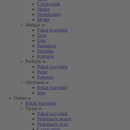
Czyszczenie
Słońce
Dezodoranty
Mydła
Makijaż
Pokaż wszystkie
Oczy
Usta
Paznokcie
Szczotka
Karnacja
Perfumy
Pokaż wszystkie
Panie
Panowie
Akcesoria
Pokaż wszystkie
Inne
Natura
Pokaż wszystkie
Twarz
Pokaż wszystkie
Pielęgnacja twarzy
Pielęgnacja oczu
Czyszczenie