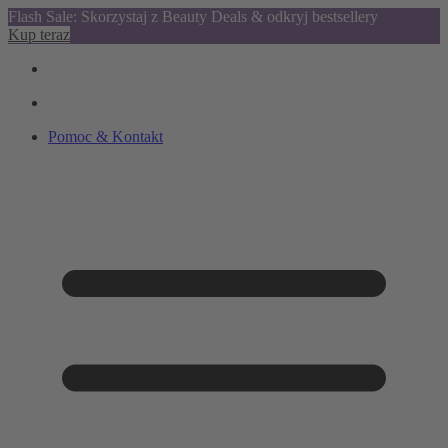
Flash Sale: Skorzystaj z Beauty Deals & odkryj bestsellery
Kup teraz
Pomoc & Kontakt