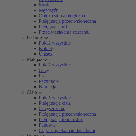
Maski
Mężczyźni
Opieka stomatologiczna
Pielęgnacja przeciwsłoneczna
Pielęgnacja ust
Przeciwdziałanie starzeniu
Perfumy
Pokaż wszystkie
Kobiety
Unisex
Makijaż
Pokaż wszystkie
Oczy
Usta
Paznokcie
Karnacja
Ciało
Pokaż wszystkie
Pielęgnacja ciała
Oczyszczanie
Pielęgnacja przeciwsłoneczna
Pielęgnacja dłoni i stóp
Panowie
Ciąża i opieka nad dzieckiem
Włosy