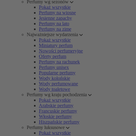
Perfumy wg sezonów
Pokaż wszystkie
Perfumy na wiosnę
Jesienne zapachy
Perfumy na lato
Perfumy na zimę
Najważniejsze wydarzenia
Pokaż wszystkie
Miniatury perfum
Nowości perfumeryjne
Oferty perfum
Perfumy na rachunek
Perfumy unisex
Popularne perfumy
Wody kolońskie
Wody perfumowane
Wody toaletowe
Perfumy wg kraju pochodzenia
Pokaż wszystkie
Arabskie perfumy
Francuskie perfumy
Włoskie perfumy
Hiszpańskie perfumy
Perfumy luksusowe
Pokaż wszystkie