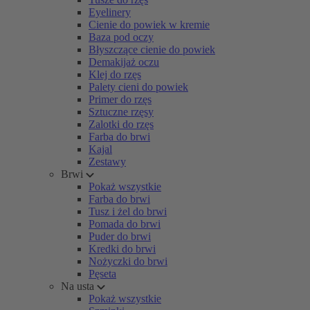
Eyelinery
Cienie do powiek w kremie
Baza pod oczy
Błyszczące cienie do powiek
Demakijaż oczu
Klej do rzęs
Palety cieni do powiek
Primer do rzęs
Sztuczne rzęsy
Zalotki do rzęs
Farba do brwi
Kajal
Zestawy
Brwi
Pokaż wszystkie
Farba do brwi
Tusz i żel do brwi
Pomada do brwi
Puder do brwi
Kredki do brwi
Nożyczki do brwi
Pęseta
Na usta
Pokaż wszystkie