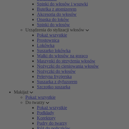
Spinki do włosów i wsuwki
Butelka z atomizerem
Akcesoria do włosów
Opaska do loków
Spinki do włosów
Urządzenia do stylizacji włosów
Pokaż wszystkie
Prostownica
Lokówka
Suszarko lokówka
Wałki do włosów na gorąco
Maszynki do strzyżenia włosów
Nożyczki do cieniowania włosów
Nożyczki do włosów
Peleryna fryzjerska
Suszarka z dyfuzorem
Szczotko suszarka
Makijaż
Pokaż wszystkie
Do twarzy
Pokaż wszystkie
Podkłady
Korektory
Pudry do twarzy
Róż do policzków