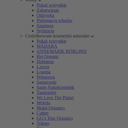
Pokaż wszystkie
Zabarwienie
Odżywka
Pielęgnacja włosów
Szampon
Stylizacja
Certyfikowane kosmetyki naturalne
Pokaż wszystkie
MÁDARA
ANNEMARIE BÖRLIND
Hej Organic
Heliotrop
Lavera
Logona
Primavera
Santaverde
Sante Naturkosmetik
Tautropfen
We Love The Planet
Weleda
Mukti Organics
Cattier
GG's True Organics
Trilogy