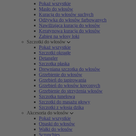
Pokaż wszystkie
Masło do włosów
Kuracja do włosów suchych
Odżywka do włosów farbowanych
Nawilżająca kuracja do włosów
Keratynowa kuracja do włosów
Zabieg na włosy loki
Szczotki do włosów
Pokaż wszystkie
Szczotki okrągłe
Detangler
Szczotka płaska
Drewniana szczotka do włosów
Grzebienie do włosów
Grzebień do tapirowania
Grzebień do włosów kręconych
Grzebienie do strzyżenia włosów
Szczotka tunelowa
Szczotki do masażu głowy
Szczotki z włosia dzika
Akcesoria do włosów
Pokaż wszystkie
Opaski do włosów
Wałki do włosów
Scrunchies