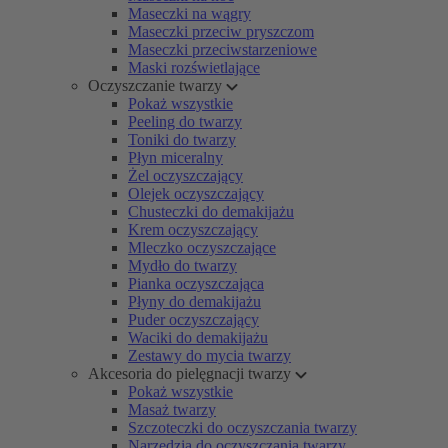
Maseczki na wągry
Maseczki przeciw pryszczom
Maseczki przeciwstarzeniowe
Maski rozświetlające
Oczyszczanie twarzy
Pokaż wszystkie
Peeling do twarzy
Toniki do twarzy
Płyn miceralny
Żel oczyszczający
Olejek oczyszczający
Chusteczki do demakijażu
Krem oczyszczający
Mleczko oczyszczające
Mydło do twarzy
Pianka oczyszczająca
Płyny do demakijażu
Puder oczyszczający
Waciki do demakijażu
Zestawy do mycia twarzy
Akcesoria do pielęgnacji twarzy
Pokaż wszystkie
Masaż twarzy
Szczoteczki do oczyszczania twarzy
Narzędzia do oczyszczania twarzy