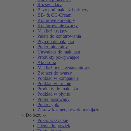
Rozświetlacz
Bazy pod makijaż i primery
BB- & CC-Cream
Kolorowe korektory
Konturowanie twarzy
Makijaż kryjący
Paleta do konturowania
Płyn do demakijażu
Puder mineralny
Utrwalacz do makijażu
Produkty pokrywające
Akcesoria
Makijaż przeciwstarzeniowy
Bronzer do twarzy
Podkład w kompakcie
Podkład w kremie
Produkty do makijażu
Podkład w płynie
Puder prasowany
Puder sypki
Zestaw kosmetyków do makijażu
Do oczu
Pokaż wszystkie
Cienie do powiek
Tusze do rzęs