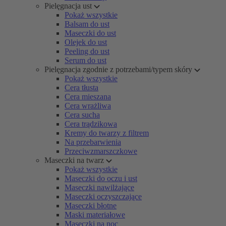
Pielęgnacja ust
Pokaż wszystkie
Balsam do ust
Maseczki do ust
Olejek do ust
Peeling do ust
Serum do ust
Pielęgnacja zgodnie z potrzebami/typem skóry
Pokaż wszystkie
Cera tłusta
Cera mieszana
Cera wrażliwa
Cera sucha
Cera trądzikowa
Kremy do twarzy z filtrem
Na przebarwienia
Przeciwzmarszczkowe
Maseczki na twarz
Pokaż wszystkie
Maseczki do oczu i ust
Maseczki nawilżające
Maseczki oczyszczające
Maseczki błotne
Maski materiałowe
Maseczki na noc