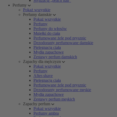
Stylizacja „beach hair”
Perfumy
Pokaż wszystkie
Perfumy damskie
Pokaż wszystkie
Perfumy
Perfumy do włosów
Mgiełki do ciała
Perfumowane żele pod prysznic
Dezodoranty perfumowane damskie
Pielęgnacja ciała
Mydła zapachowe
Zestawy perfum damskich
Zapachy dla mężczyzn
Pokaż wszystkie
Perfumy
After-shave
Pielęgnacja ciała
Perfumowane żele pod prysznic
Dezodoranty perfumowane męskie
Mydła zapachowe
Zestawy perfum męskich
Zapachy perfum
Pokaż wszystkie
Perfumy ambra