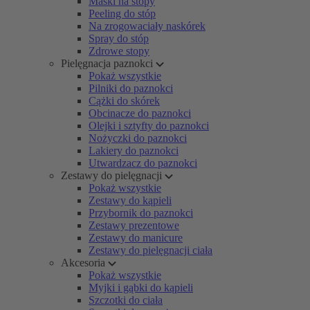
Maski na stopy
Peeling do stóp
Na zrogowaciały naskórek
Spray do stóp
Zdrowe stopy
Pielęgnacja paznokci
Pokaż wszystkie
Pilniki do paznokci
Cążki do skórek
Obcinacze do paznokci
Olejki i sztyfty do paznokci
Nożyczki do paznokci
Lakiery do paznokci
Utwardzacz do paznokci
Zestawy do pielęgnacji
Pokaż wszystkie
Zestawy do kąpieli
Przybornik do paznokci
Zestawy prezentowe
Zestawy do manicure
Zestawy do pielęgnacji ciała
Akcesoria
Pokaż wszystkie
Myjki i gąbki do kąpieli
Szczotki do ciała