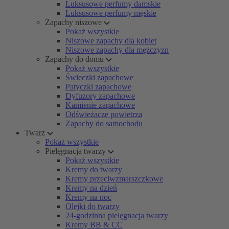
Luksusowe perfumy damskie
Luksusowe perfumy męskie
Zapachy niszowe
Pokaż wszystkie
Niszowe zapachy dla kobiet
Niszowe zapachy dla mężczyzn
Zapachy do domu
Pokaż wszystkie
Świeczki zapachowe
Patyczki zapachowe
Dyfuzory zapachowe
Kamienie zapachowe
Odświeżacze powietrza
Zapachy do samochodu
Twarz
Pokaż wszystkie
Pielęgnacja twarzy
Pokaż wszystkie
Kremy do twarzy
Kremy przeciwzmarszczkowe
Kremy na dzień
Kremy na noc
Olejki do twarzy
24-godzinna pielęgnacja twarzy
Kremy BB & CC