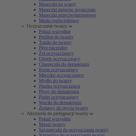
Maseczki na wągry
Maseczki przeciw pryszczom
Maseczki przeciwstarzeniowe
Maski rozświetlające
Oczyszczanie twarzy
Pokaż wszystkie
Peeling do twarzy
Toniki do twarzy
Płyn miceralny
Żel oczyszczający
Olejek oczyszczający
Chusteczki do demakijażu
Krem oczyszczający
Mleczko oczyszczające
Mydło do twarzy
Pianka oczyszczająca
Płyny do demakijażu
Puder oczyszczający
Waciki do demakijażu
Zestawy do mycia twarzy
Akcesoria do pielęgnacji twarzy
Pokaż wszystkie
Masaż twarzy
Szczoteczki do oczyszczania twarzy
Narzędzia do oczyszczania twarzy