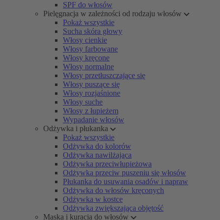
SPF do włosów
Pielęgnacja w zależności od rodzaju włosów
Pokaż wszystkie
Sucha skóra głowy
Włosy cienkie
Włosy farbowane
Włosy kręcone
Włosy normalne
Włosy przetłuszczające się
Włosy puszące się
Włosy rozjaśnione
Włosy suche
Włosy z łupieżem
Wypadanie włosów
Odżywka i płukanka
Pokaż wszystkie
Odżywka do kolorów
Odżywka nawilżająca
Odżywka przeciwłupieżowa
Odżywka przeciw puszeniu się włosów
Płukanka do usuwania osadów i napraw
Odżywka do włosów kręconych
Odżywka w kostce
Odżywka zwiększająca objętość
Maska i kuracja do włosów