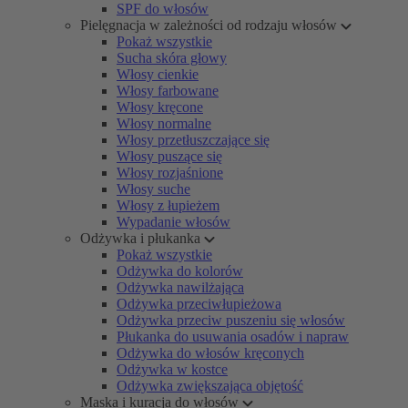
SPF do włosów
Pielęgnacja w zależności od rodzaju włosów
Pokaż wszystkie
Sucha skóra głowy
Włosy cienkie
Włosy farbowane
Włosy kręcone
Włosy normalne
Włosy przetłuszczające się
Włosy puszące się
Włosy rozjaśnione
Włosy suche
Włosy z łupieżem
Wypadanie włosów
Odżywka i płukanka
Pokaż wszystkie
Odżywka do kolorów
Odżywka nawilżająca
Odżywka przeciwłupieżowa
Odżywka przeciw puszeniu się włosów
Płukanka do usuwania osadów i napraw
Odżywka do włosów kręconych
Odżywka w kostce
Odżywka zwiększająca objętość
Maska i kuracja do włosów