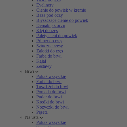
Eyelinery
Cienie do powiek w kremie
Baza pod oczy
Błyszczące cienie do powiek
Demakijaż oczu
Klej do rzęs
Palety cieni do powiek
Primer do rzęs
Sztuczne rzęsy
Zalotki do rzęs
Farba do brwi
Kajal
Zestawy
Brwi
Pokaż wszystkie
Farba do brwi
Tusz i żel do brwi
Pomada do brwi
Puder do brwi
Kredki do brwi
Nożyczki do brwi
Pęseta
Na usta
Pokaż wszystkie