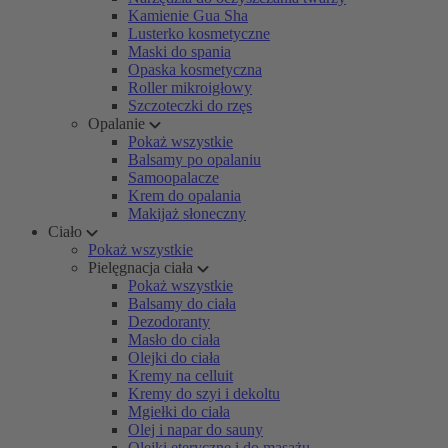
Kamienie Gua Sha
Lusterko kosmetyczne
Maski do spania
Opaska kosmetyczna
Roller mikroigłowy
Szczoteczki do rzęs
Opalanie
Pokaż wszystkie
Balsamy po opalaniu
Samoopalacze
Krem do opalania
Makijaż słoneczny
Ciało
Pokaż wszystkie
Pielęgnacja ciała
Pokaż wszystkie
Balsamy do ciała
Dezodoranty
Masło do ciała
Olejki do ciała
Kremy na celluit
Kremy do szyi i dekoltu
Mgiełki do ciała
Olej i napar do sauny
Olejki eteryczne i do masażu