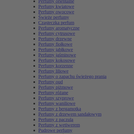
Perfumy orientalne
Perfumy kwiatowe
Perfumy owocowe
Świeże perfumy
Cząsteczka perfum
Perfumy aromatyczne
Perfumy cytrusowe
Perfumy drzewne
Perfumy fiołkowe
Perfumy jabłkowe
Perfumy jaśminowe
Perfumy kokosowe
Perfumy korzenne
Perfumy liliowe
Perfumy o zapachu świeżego prania
Perfumy oud
Perfumy piżmowe
Perfumy różane
Perfumy szyprowe
Perfumy waniliowe
Perfumy z bergamotką
Perfumy z drzewem sandałowym
Perfumy z paczulą
Perfumy z wetiwerem
Pudrowe perfumy