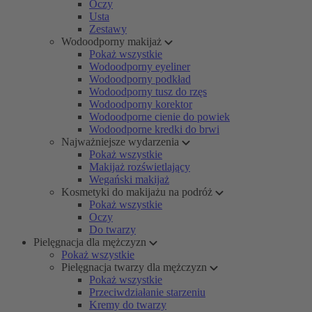
Oczy
Usta
Zestawy
Wodoodporny makijaż
Pokaż wszystkie
Wodoodporny eyeliner
Wodoodporny podkład
Wodoodporny tusz do rzęs
Wodoodporny korektor
Wodoodporne cienie do powiek
Wodoodporne kredki do brwi
Najważniejsze wydarzenia
Pokaż wszystkie
Makijaż rozświetlający
Wegański makijaż
Kosmetyki do makijażu na podróż
Pokaż wszystkie
Oczy
Do twarzy
Pielęgnacja dla mężczyzn
Pokaż wszystkie
Pielęgnacja twarzy dla mężczyzn
Pokaż wszystkie
Przeciwdziałanie starzeniu
Kremy do twarzy