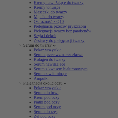
Kremy nawilżające do twarzy
Kremy tonujące
Maseczki do twarzy
Mgiełki do twarzy
Ostrożność z Q10
Pielęgnacja przeciw pryszczom
Pielęgnacja twarzy bez parabenów
Szyja i dekolt
Zestawy do pielęgnacji twarzy
Serum do twarzy
Pokaż wszystkie
Serum przeciwzmarszczkowe
Kolagen do twarzy
Serum nawilżające
Serum z kwasem hialuronowym
Serum z witaminą c
Ampułki
Pielęgnacja okolic oczu
Pokaż wszystkie
Serum do brwi
Krem pod oczy
Płatki pod oczy
Serum pod oczy
Serum do rzęs
Żel pod oczy