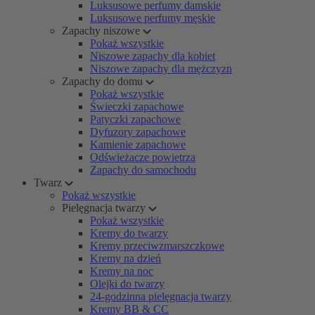
Luksusowe perfumy damskie
Luksusowe perfumy męskie
Zapachy niszowe
Pokaż wszystkie
Niszowe zapachy dla kobiet
Niszowe zapachy dla mężczyzn
Zapachy do domu
Pokaż wszystkie
Świeczki zapachowe
Patyczki zapachowe
Dyfuzory zapachowe
Kamienie zapachowe
Odświeżacze powietrza
Zapachy do samochodu
Twarz
Pokaż wszystkie
Pielęgnacja twarzy
Pokaż wszystkie
Kremy do twarzy
Kremy przeciwzmarszczkowe
Kremy na dzień
Kremy na noc
Olejki do twarzy
24-godzinna pielęgnacja twarzy
Kremy BB & CC