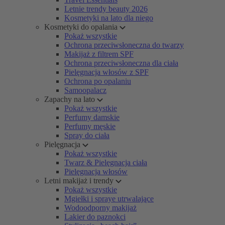
Letnie trendy beauty 2026
Kosmetyki na lato dla niego
Kosmetyki do opalania
Pokaż wszystkie
Ochrona przeciwsłoneczna do twarzy
Makijaż z filtrem SPF
Ochrona przeciwsłoneczna dla ciała
Pielęgnacja włosów z SPF
Ochrona po opalaniu
Samoopalacz
Zapachy na lato
Pokaż wszystkie
Perfumy damskie
Perfumy męskie
Spray do ciała
Pielęgnacja
Pokaż wszystkie
Twarz & Pielęgnacja ciała
Pielęgnacja włosów
Letni makijaż i trendy
Pokaż wszystkie
Mgiełki i spraye utrwalające
Wodoodporny makijaż
Lakier do paznokci