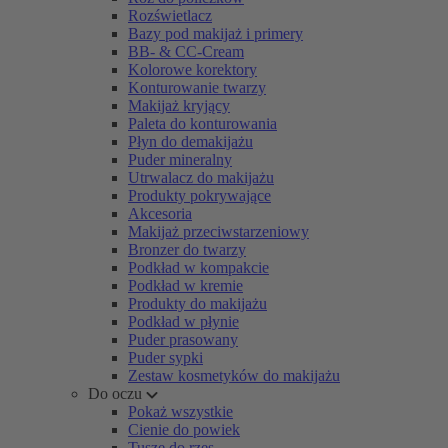
Rozświetlacz
Bazy pod makijaż i primery
BB- & CC-Cream
Kolorowe korektory
Konturowanie twarzy
Makijaż kryjący
Paleta do konturowania
Płyn do demakijażu
Puder mineralny
Utrwalacz do makijażu
Produkty pokrywające
Akcesoria
Makijaż przeciwstarzeniowy
Bronzer do twarzy
Podkład w kompakcie
Podkład w kremie
Produkty do makijażu
Podkład w płynie
Puder prasowany
Puder sypki
Zestaw kosmetyków do makijażu
Do oczu
Pokaż wszystkie
Cienie do powiek
Tusze do rzęs