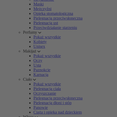
Maski
Mężczyźni
Opieka stomatologiczna
Pielęgnacja przeciwsłoneczna
Pielęgnacja ust
Przeciwdziałanie starzeniu
Perfumy
Pokaż wszystkie
Kobiety
Unisex
Makijaż
Pokaż wszystkie
Oczy
Usta
Paznokcie
Karnacja
Ciało
Pokaż wszystkie
Pielęgnacja ciała
Oczyszczanie
Pielęgnacja przeciwsłoneczna
Pielęgnacja dłoni i stóp
Panowie
Ciąża i opieka nad dzieckiem
Włosy