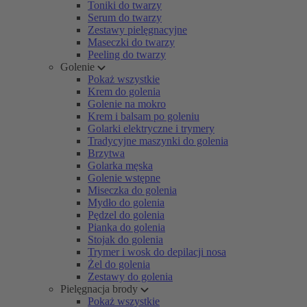
Toniki do twarzy
Serum do twarzy
Zestawy pielęgnacyjne
Maseczki do twarzy
Peeling do twarzy
Golenie
Pokaż wszystkie
Krem do golenia
Golenie na mokro
Krem i balsam po goleniu
Golarki elektryczne i trymery
Tradycyjne maszynki do golenia
Brzytwa
Golarka męska
Golenie wstępne
Miseczka do golenia
Mydło do golenia
Pędzel do golenia
Pianka do golenia
Stojak do golenia
Trymer i wosk do depilacji nosa
Żel do golenia
Zestawy do golenia
Pielęgnacja brody
Pokaż wszystkie