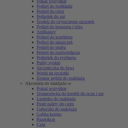
Pokaż wszystkie
Pędzel do podkładu
Pędzel do cieni
Pędzelek do ust
Środek do czyszczenia szczotek
Pędzel do bronzera i różu
Aplikatory
Pędzel do korektora
Pędzel do maseczek
Pędzel do pudru
Pędzel do rozświetlacza
Pędzelek do eyelinera
Pudry sypkie
Szczoteczka do brwi
Worki na szczotki
Zestaw pędzli do makijażu
Akcesoria do makijażu
Pokaż wszystkie
Temperówka do kredek do oczu i ust
Lusterko do makijażu
Puste palety do cieni
Gąbeczki do makijażu
Gąbka konjac
Paznokcie
Cera