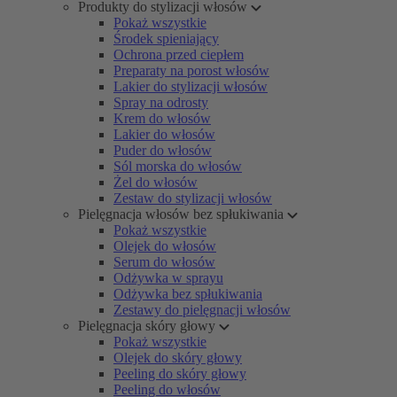
Produkty do stylizacji włosów
Pokaż wszystkie
Środek spieniający
Ochrona przed ciepłem
Preparaty na porost włosów
Lakier do stylizacji włosów
Spray na odrosty
Krem do włosów
Lakier do włosów
Puder do włosów
Sól morska do włosów
Żel do włosów
Zestaw do stylizacji włosów
Pielęgnacja włosów bez spłukiwania
Pokaż wszystkie
Olejek do włosów
Serum do włosów
Odżywka w sprayu
Odżywka bez spłukiwania
Zestawy do pielęgnacji włosów
Pielęgnacja skóry głowy
Pokaż wszystkie
Olejek do skóry głowy
Peeling do skóry głowy
Peeling do włosów