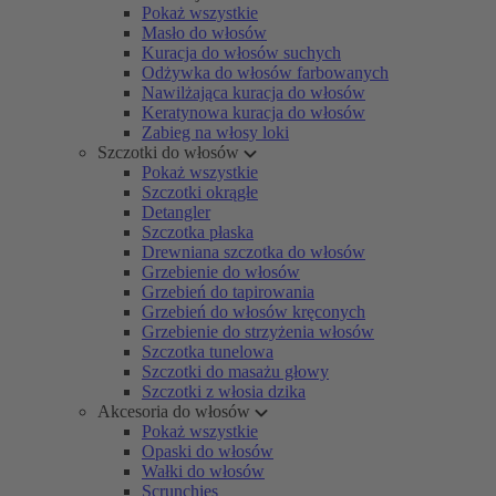
Pokaż wszystkie
Masło do włosów
Kuracja do włosów suchych
Odżywka do włosów farbowanych
Nawilżająca kuracja do włosów
Keratynowa kuracja do włosów
Zabieg na włosy loki
Szczotki do włosów
Pokaż wszystkie
Szczotki okrągłe
Detangler
Szczotka płaska
Drewniana szczotka do włosów
Grzebienie do włosów
Grzebień do tapirowania
Grzebień do włosów kręconych
Grzebienie do strzyżenia włosów
Szczotka tunelowa
Szczotki do masażu głowy
Szczotki z włosia dzika
Akcesoria do włosów
Pokaż wszystkie
Opaski do włosów
Wałki do włosów
Scrunchies