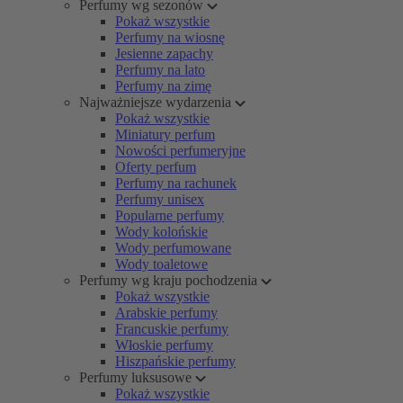
Perfumy wg sezonów
Pokaż wszystkie
Perfumy na wiosnę
Jesienne zapachy
Perfumy na lato
Perfumy na zimę
Najważniejsze wydarzenia
Pokaż wszystkie
Miniatury perfum
Nowości perfumeryjne
Oferty perfum
Perfumy na rachunek
Perfumy unisex
Popularne perfumy
Wody kolońskie
Wody perfumowane
Wody toaletowe
Perfumy wg kraju pochodzenia
Pokaż wszystkie
Arabskie perfumy
Francuskie perfumy
Włoskie perfumy
Hiszpańskie perfumy
Perfumy luksusowe
Pokaż wszystkie