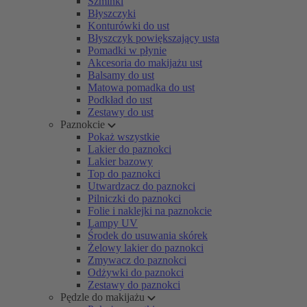
Szminki
Błyszczyki
Konturówki do ust
Błyszczyk powiększający usta
Pomadki w płynie
Akcesoria do makijażu ust
Balsamy do ust
Matowa pomadka do ust
Podkład do ust
Zestawy do ust
Paznokcie
Pokaż wszystkie
Lakier do paznokci
Lakier bazowy
Top do paznokci
Utwardzacz do paznokci
Pilniczki do paznokci
Folie i naklejki na paznokcie
Lampy UV
Środek do usuwania skórek
Żelowy lakier do paznokci
Zmywacz do paznokci
Odżywki do paznokci
Zestawy do paznokci
Pędzle do makijażu