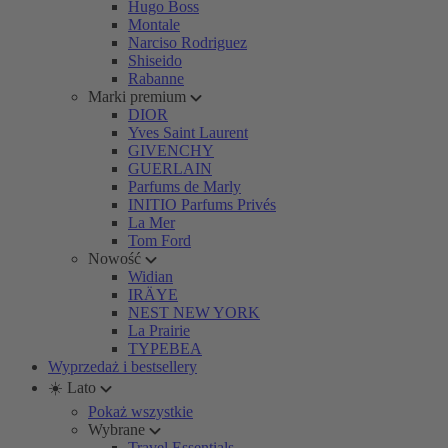
Hugo Boss
Montale
Narciso Rodriguez
Shiseido
Rabanne
Marki premium
DIOR
Yves Saint Laurent
GIVENCHY
GUERLAIN
Parfums de Marly
INITIO Parfums Privés
La Mer
Tom Ford
Nowość
Widian
IRÄYE
NEST NEW YORK
La Prairie
TYPEBEA
Wyprzedaż i bestsellery
☀️ Lato
Pokaż wszystkie
Wybrane
Travel Essentials