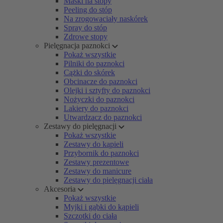
Maski na stopy
Peeling do stóp
Na zrogowaciały naskórek
Spray do stóp
Zdrowe stopy
Pielęgnacja paznokci
Pokaż wszystkie
Pilniki do paznokci
Cążki do skórek
Obcinacze do paznokci
Olejki i sztyfty do paznokci
Nożyczki do paznokci
Lakiery do paznokci
Utwardzacz do paznokci
Zestawy do pielęgnacji
Pokaż wszystkie
Zestawy do kąpieli
Przybornik do paznokci
Zestawy prezentowe
Zestawy do manicure
Zestawy do pielęgnacji ciała
Akcesoria
Pokaż wszystkie
Myjki i gąbki do kąpieli
Szczotki do ciała