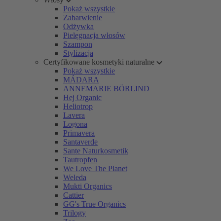
Pokaż wszystkie
Zabarwienie
Odżywka
Pielęgnacja włosów
Szampon
Stylizacja
Certyfikowane kosmetyki naturalne
Pokaż wszystkie
MÁDARA
ANNEMARIE BÖRLIND
Hej Organic
Heliotrop
Lavera
Logona
Primavera
Santaverde
Sante Naturkosmetik
Tautropfen
We Love The Planet
Weleda
Mukti Organics
Cattier
GG's True Organics
Trilogy