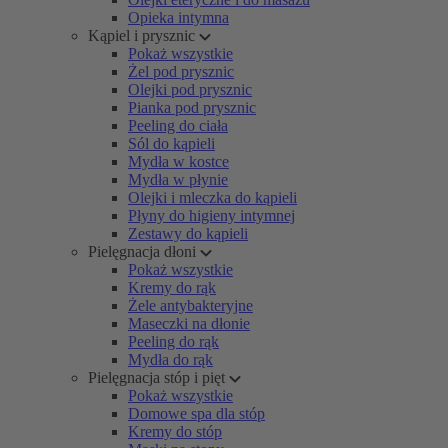
Opieka intymna
Kąpiel i prysznic
Pokaż wszystkie
Żel pod prysznic
Olejki pod prysznic
Pianka pod prysznic
Peeling do ciała
Sól do kąpieli
Mydła w kostce
Mydła w płynie
Olejki i mleczka do kąpieli
Płyny do higieny intymnej
Zestawy do kąpieli
Pielęgnacja dłoni
Pokaż wszystkie
Kremy do rąk
Żele antybakteryjne
Maseczki na dłonie
Peeling do rąk
Mydła do rąk
Pielęgnacja stóp i pięt
Pokaż wszystkie
Domowe spa dla stóp
Kremy do stóp