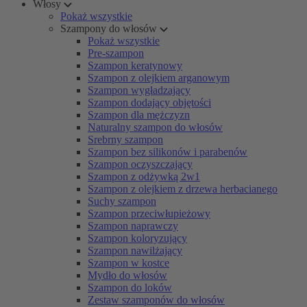
Włosy
Pokaż wszystkie
Szampony do włosów
Pokaż wszystkie
Pre-szampon
Szampon keratynowy
Szampon z olejkiem arganowym
Szampon wygładzający
Szampon dodający objętości
Szampon dla mężczyzn
Naturalny szampon do włosów
Srebrny szampon
Szampon bez silikonów i parabenów
Szampon oczyszczający
Szampon z odżywką 2w1
Szampon z olejkiem z drzewa herbacianego
Suchy szampon
Szampon przeciwłupieżowy
Szampon naprawczy
Szampon koloryzujący
Szampon nawilżający
Szampon w kostce
Mydło do włosów
Szampon do loków
Zestaw szamponów do włosów