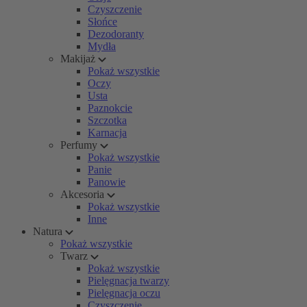
Czyszczenie
Słońce
Dezodoranty
Mydła
Makijaż
Pokaż wszystkie
Oczy
Usta
Paznokcie
Szczotka
Karnacja
Perfumy
Pokaż wszystkie
Panie
Panowie
Akcesoria
Pokaż wszystkie
Inne
Natura
Pokaż wszystkie
Twarz
Pokaż wszystkie
Pielęgnacja twarzy
Pielęgnacja oczu
Czyszczenie