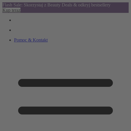
Flash Sale: Skorzystaj z Beauty Deals & odkryj bestsellery
Kup teraz
Pomoc & Kontakt