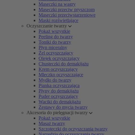
Maseczki na wągry
Maseczki przeciw pryszczom
Maseczki przeciwstarzeniowe
Maski rozświetlające
Oczyszczanie twarzy
Pokaż wszystkie
Peeling do twarzy
Toniki do twarzy
Płyn miceralny
Żel oczyszczający
Olejek oczyszczający
Chusteczki do demakijażu
Krem oczyszczający
Mleczko oczyszczające
Mydło do twarzy
Pianka oczyszczająca
Płyny do demakijażu
Puder oczyszczający
Waciki do demakijażu
Zestawy do mycia twarzy
Akcesoria do pielęgnacji twarzy
Pokaż wszystkie
Masaż twarzy
Szczoteczki do oczyszczania twarzy
Narzędzia do oczyszczania twarzy