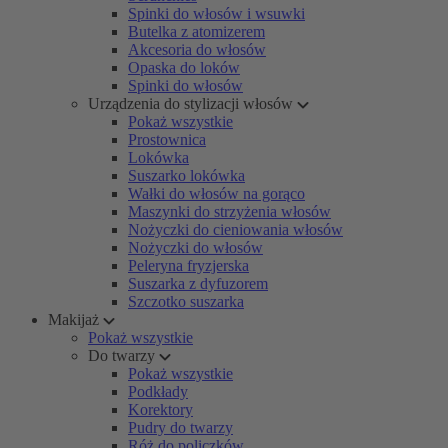
Spinki do włosów i wsuwki
Butelka z atomizerem
Akcesoria do włosów
Opaska do loków
Spinki do włosów
Urządzenia do stylizacji włosów
Pokaż wszystkie
Prostownica
Lokówka
Suszarko lokówka
Wałki do włosów na gorąco
Maszynki do strzyżenia włosów
Nożyczki do cieniowania włosów
Nożyczki do włosów
Peleryna fryzjerska
Suszarka z dyfuzorem
Szczotko suszarka
Makijaż
Pokaż wszystkie
Do twarzy
Pokaż wszystkie
Podkłady
Korektory
Pudry do twarzy
Róż do policzków