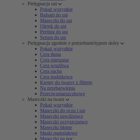
Pielęgnacja ust
Pokaż wszystkie
Balsam do ust
Maseczki do ust
Olejek do ust
Peeling do ust
Serum do ust
Pielęgnacja zgodnie z potrzebami/typem skóry
Pokaż wszystkie
Cera tłusta
Cera mieszana
Cera wrażliwa
Cera sucha
Cera trądzikowa
Kremy do twarzy z filtrem
Na przebarwienia
Przeciwzmarszczkowe
Maseczki na twarz
Pokaż wszystkie
Maseczki do oczu i ust
Maseczki nawilżające
Maseczki oczyszczające
Maseczki błotne
Maski materiałowe
Maseczki na noc