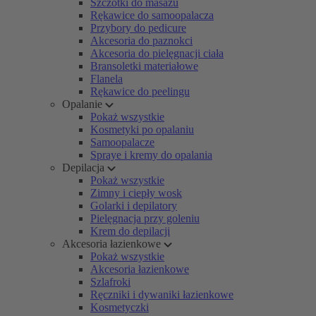
Szczotki do masażu
Rękawice do samoopalacza
Przybory do pedicure
Akcesoria do paznokci
Akcesoria do pielęgnacji ciała
Bransoletki materiałowe
Flanela
Rękawice do peelingu
Opalanie
Pokaż wszystkie
Kosmetyki po opalaniu
Samoopalacze
Spraye i kremy do opalania
Depilacja
Pokaż wszystkie
Zimny i ciepły wosk
Golarki i depilatory
Pielęgnacja przy goleniu
Krem do depilacji
Akcesoria łazienkowe
Pokaż wszystkie
Akcesoria łazienkowe
Szlafroki
Ręczniki i dywaniki łazienkowe
Kosmetyczki