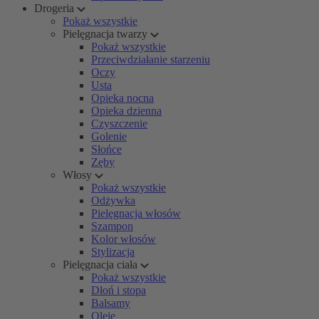
Drogeria
Pokaż wszystkie
Pielęgnacja twarzy
Pokaż wszystkie
Przeciwdziałanie starzeniu
Oczy
Usta
Opieka nocna
Opieka dzienna
Czyszczenie
Golenie
Słońce
Zęby
Włosy
Pokaż wszystkie
Odżywka
Pielęgnacja włosów
Szampon
Kolor włosów
Stylizacja
Pielęgnacja ciała
Pokaż wszystkie
Dłoń i stopa
Balsamy
Oleje