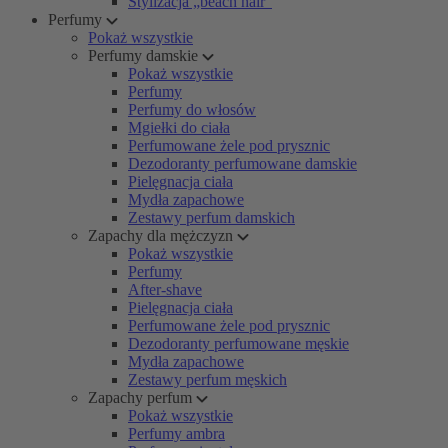
Stylizacja „beach hair”
Perfumy
Pokaż wszystkie
Perfumy damskie
Pokaż wszystkie
Perfumy
Perfumy do włosów
Mgiełki do ciała
Perfumowane żele pod prysznic
Dezodoranty perfumowane damskie
Pielęgnacja ciała
Mydła zapachowe
Zestawy perfum damskich
Zapachy dla mężczyzn
Pokaż wszystkie
Perfumy
After-shave
Pielęgnacja ciała
Perfumowane żele pod prysznic
Dezodoranty perfumowane męskie
Mydła zapachowe
Zestawy perfum męskich
Zapachy perfum
Pokaż wszystkie
Perfumy ambra