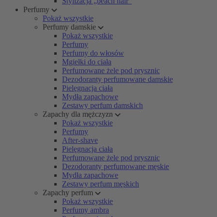
Stylizacja „beach hair”
Perfumy
Pokaż wszystkie
Perfumy damskie
Pokaż wszystkie
Perfumy
Perfumy do włosów
Mgiełki do ciała
Perfumowane żele pod prysznic
Dezodoranty perfumowane damskie
Pielęgnacja ciała
Mydła zapachowe
Zestawy perfum damskich
Zapachy dla mężczyzn
Pokaż wszystkie
Perfumy
After-shave
Pielęgnacja ciała
Perfumowane żele pod prysznic
Dezodoranty perfumowane męskie
Mydła zapachowe
Zestawy perfum męskich
Zapachy perfum
Pokaż wszystkie
Perfumy ambra