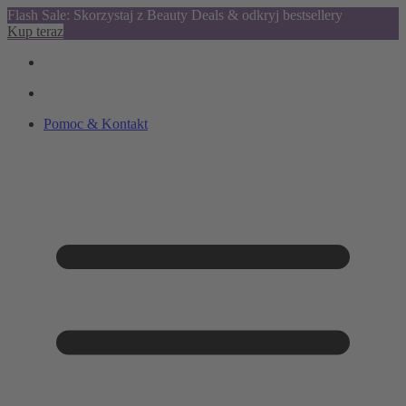
Flash Sale: Skorzystaj z Beauty Deals & odkryj bestsellery
Kup teraz
Pomoc & Kontakt