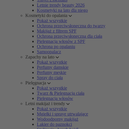
Letnie trendy beauty 2026
Kosmetyki na lato dla niego
Kosmetyki do opalania
Pokaż wszystkie
Ochrona przeciwsłoneczna do twarzy
Makijaż z filtrem SPF
Ochrona przeciwsłoneczna dla ciała
Pielęgnacja włosów z SPF
Ochrona po opalaniu
Samoopalacz
Zapachy na lato
Pokaż wszystkie
Perfumy damskie
Perfumy męskie
Spray do ciała
Pielęgnacja
Pokaż wszystkie
Twarz & Pielęgnacja ciała
Pielęgnacja włosów
Letni makijaż i trendy
Pokaż wszystkie
Mgiełki i spraye utrwalające
Wodoodporny makijaż
Lakier do paznokci