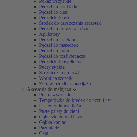
Pokaż wszystkie
Pędzel do podkładu
Pędzel do cieni
Pędzelek do ust
Środek do czyszczenia szczotek
Pędzel do bronzera i różu
Aplikatory
Pędzel do korektora
Pędzel do maseczek
Pędzel do pudru
Pędzel do rozświetlacza
Pędzelek do eyelinera
Pudry sypkie
Szczoteczka do brwi
Worki na szczotki
Zestaw pędzli do makijażu
Akcesoria do makijażu
Pokaż wszystkie
Temperówka do kredek do oczu i ust
Lusterko do makijażu
Puste palety do cieni
Gąbeczki do makijażu
Gąbka konjac
Paznokcie
Cera