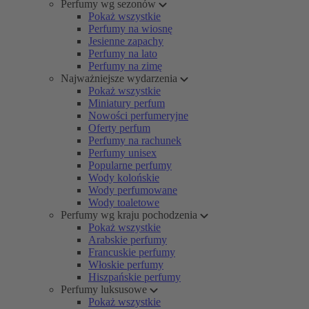
Perfumy wg sezonów
Pokaż wszystkie
Perfumy na wiosnę
Jesienne zapachy
Perfumy na lato
Perfumy na zimę
Najważniejsze wydarzenia
Pokaż wszystkie
Miniatury perfum
Nowości perfumeryjne
Oferty perfum
Perfumy na rachunek
Perfumy unisex
Popularne perfumy
Wody kolońskie
Wody perfumowane
Wody toaletowe
Perfumy wg kraju pochodzenia
Pokaż wszystkie
Arabskie perfumy
Francuskie perfumy
Włoskie perfumy
Hiszpańskie perfumy
Perfumy luksusowe
Pokaż wszystkie