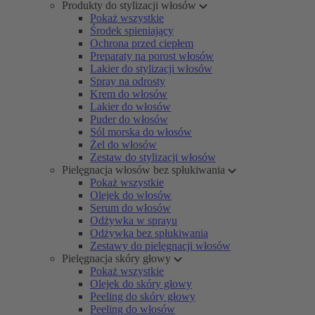
Produkty do stylizacji włosów
Pokaż wszystkie
Środek spieniający
Ochrona przed ciepłem
Preparaty na porost włosów
Lakier do stylizacji włosów
Spray na odrosty
Krem do włosów
Lakier do włosów
Puder do włosów
Sól morska do włosów
Żel do włosów
Zestaw do stylizacji włosów
Pielęgnacja włosów bez spłukiwania
Pokaż wszystkie
Olejek do włosów
Serum do włosów
Odżywka w sprayu
Odżywka bez spłukiwania
Zestawy do pielęgnacji włosów
Pielęgnacja skóry głowy
Pokaż wszystkie
Olejek do skóry głowy
Peeling do skóry głowy
Peeling do włosów