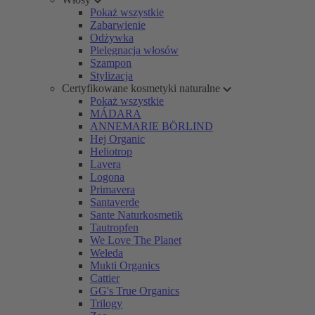
Pokaż wszystkie
Zabarwienie
Odżywka
Pielęgnacja włosów
Szampon
Stylizacja
Certyfikowane kosmetyki naturalne
Pokaż wszystkie
MÁDARA
ANNEMARIE BÖRLIND
Hej Organic
Heliotrop
Lavera
Logona
Primavera
Santaverde
Sante Naturkosmetik
Tautropfen
We Love The Planet
Weleda
Mukti Organics
Cattier
GG's True Organics
Trilogy