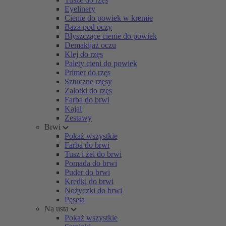
Eyelinery
Cienie do powiek w kremie
Baza pod oczy
Błyszczące cienie do powiek
Demakijaż oczu
Klej do rzęs
Palety cieni do powiek
Primer do rzęs
Sztuczne rzęsy
Zalotki do rzęs
Farba do brwi
Kajal
Zestawy
Brwi
Pokaż wszystkie
Farba do brwi
Tusz i żel do brwi
Pomada do brwi
Puder do brwi
Kredki do brwi
Nożyczki do brwi
Pęseta
Na usta
Pokaż wszystkie