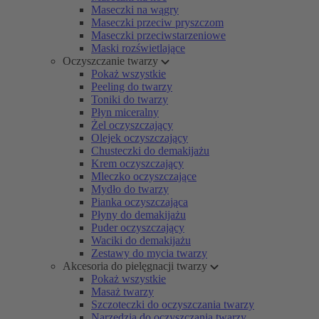
Maseczki na wągry
Maseczki przeciw pryszczom
Maseczki przeciwstarzeniowe
Maski rozświetlające
Oczyszczanie twarzy
Pokaż wszystkie
Peeling do twarzy
Toniki do twarzy
Płyn miceralny
Żel oczyszczający
Olejek oczyszczający
Chusteczki do demakijażu
Krem oczyszczający
Mleczko oczyszczające
Mydło do twarzy
Pianka oczyszczająca
Płyny do demakijażu
Puder oczyszczający
Waciki do demakijażu
Zestawy do mycia twarzy
Akcesoria do pielęgnacji twarzy
Pokaż wszystkie
Masaż twarzy
Szczoteczki do oczyszczania twarzy
Narzędzia do oczyszczania twarzy