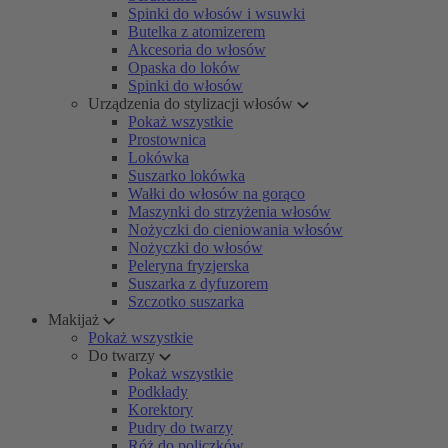
Spinki do włosów i wsuwki
Butelka z atomizerem
Akcesoria do włosów
Opaska do loków
Spinki do włosów
Urządzenia do stylizacji włosów
Pokaż wszystkie
Prostownica
Lokówka
Suszarko lokówka
Wałki do włosów na gorąco
Maszynki do strzyżenia włosów
Nożyczki do cieniowania włosów
Nożyczki do włosów
Peleryna fryzjerska
Suszarka z dyfuzorem
Szczotko suszarka
Makijaż
Pokaż wszystkie
Do twarzy
Pokaż wszystkie
Podkłady
Korektory
Pudry do twarzy
Róż do policzków