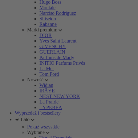
Hugo Boss
Montale
Narciso Rodriguez
Shiseido
Rabanne
Marki premium
DIOR
Yves Saint Laurent
GIVENCHY
GUERLAIN
Parfums de Marly
INITIO Parfums Privés
La Mer
Tom Ford
Nowość
Widian
IRÄYE
NEST NEW YORK
La Prairie
TYPEBEA
Wyprzedaż i bestsellery
☀️ Lato
Pokaż wszystkie
Wybrane
Travel Essentials