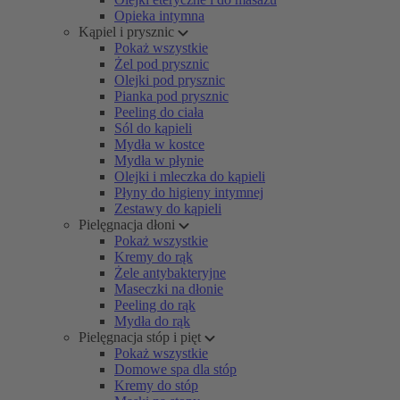
Opieka intymna
Kąpiel i prysznic
Pokaż wszystkie
Żel pod prysznic
Olejki pod prysznic
Pianka pod prysznic
Peeling do ciała
Sól do kąpieli
Mydła w kostce
Mydła w płynie
Olejki i mleczka do kąpieli
Płyny do higieny intymnej
Zestawy do kąpieli
Pielęgnacja dłoni
Pokaż wszystkie
Kremy do rąk
Żele antybakteryjne
Maseczki na dłonie
Peeling do rąk
Mydła do rąk
Pielęgnacja stóp i pięt
Pokaż wszystkie
Domowe spa dla stóp
Kremy do stóp