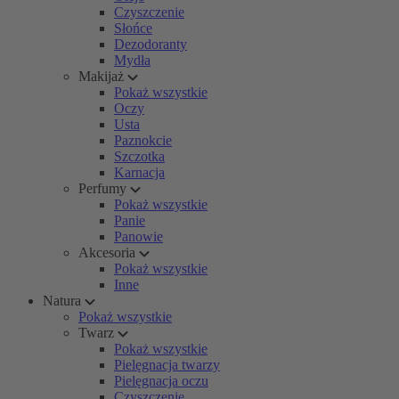
Czyszczenie
Słońce
Dezodoranty
Mydła
Makijaż
Pokaż wszystkie
Oczy
Usta
Paznokcie
Szczotka
Karnacja
Perfumy
Pokaż wszystkie
Panie
Panowie
Akcesoria
Pokaż wszystkie
Inne
Natura
Pokaż wszystkie
Twarz
Pokaż wszystkie
Pielęgnacja twarzy
Pielęgnacja oczu
Czyszczenie