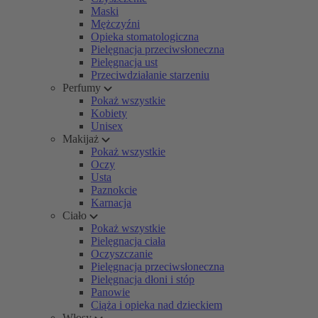
Maski
Mężczyźni
Opieka stomatologiczna
Pielęgnacja przeciwsłoneczna
Pielęgnacja ust
Przeciwdziałanie starzeniu
Perfumy
Pokaż wszystkie
Kobiety
Unisex
Makijaż
Pokaż wszystkie
Oczy
Usta
Paznokcie
Karnacja
Ciało
Pokaż wszystkie
Pielęgnacja ciała
Oczyszczanie
Pielęgnacja przeciwsłoneczna
Pielęgnacja dłoni i stóp
Panowie
Ciąża i opieka nad dzieckiem
Włosy