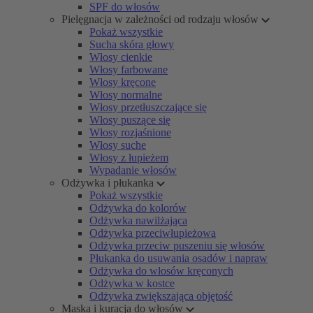
SPF do włosów
Pielęgnacja w zależności od rodzaju włosów
Pokaż wszystkie
Sucha skóra głowy
Włosy cienkie
Włosy farbowane
Włosy kręcone
Włosy normalne
Włosy przetłuszczające się
Włosy puszące się
Włosy rozjaśnione
Włosy suche
Włosy z łupieżem
Wypadanie włosów
Odżywka i płukanka
Pokaż wszystkie
Odżywka do kolorów
Odżywka nawilżająca
Odżywka przeciwłupieżowa
Odżywka przeciw puszeniu się włosów
Płukanka do usuwania osadów i napraw
Odżywka do włosów kręconych
Odżywka w kostce
Odżywka zwiększająca objętość
Maska i kuracja do włosów