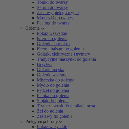
Toniki do twarzy
Serum do twarzy
Zestawy pielęgnacyjne
Maseczki do twarzy
Peeling do twarzy
Golenie
Pokaż wszystkie
Krem do golenia
Golenie na mokro
Krem i balsam po goleniu
Golarki elektryczne i trymery
Tradycyjne maszynki do golenia
Brzytwa
Golarka męska
Golenie wstępne
Miseczka do golenia
Mydło do golenia
Pędzel do golenia
Pianka do golenia
Stojak do golenia
Trymer i wosk do depilacji nosa
Żel do golenia
Zestawy do golenia
Pielęgnacja brody
Pokaż wszystkie