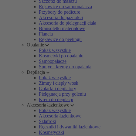
Szczotki do masażu
Rękawice do samoopalacza
Przybory do pedicure
Akcesoria do paznokci
Akcesoria do pielęgnacji ciała
Bransoletki materiałowe
Flanela
Rękawice do peelingu
Opalanie
Pokaż wszystkie
Kosmetyki po opalaniu
Samoopalacze
Spraye i kremy do opalania
Depilacja
Pokaż wszystkie
Zimny i ciepły wosk
Golarki i depilatory
Pielęgnacja przy goleniu
Krem do depilacji
Akcesoria łazienkowe
Pokaż wszystkie
Akcesoria łazienkowe
Szlafroki
Ręczniki i dywaniki łazienkowe
Kosmetyczki