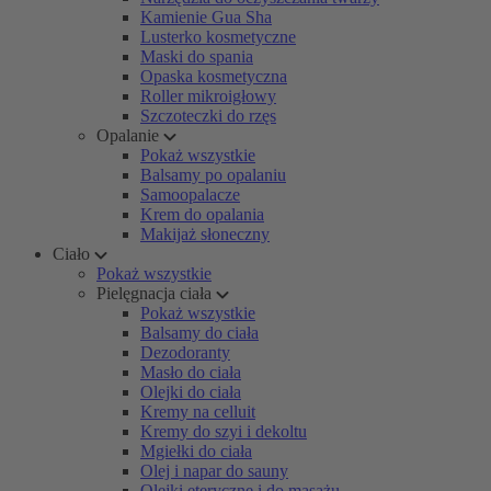
Kamienie Gua Sha
Lusterko kosmetyczne
Maski do spania
Opaska kosmetyczna
Roller mikroigłowy
Szczoteczki do rzęs
Opalanie
Pokaż wszystkie
Balsamy po opalaniu
Samoopalacze
Krem do opalania
Makijaż słoneczny
Ciało
Pokaż wszystkie
Pielęgnacja ciała
Pokaż wszystkie
Balsamy do ciała
Dezodoranty
Masło do ciała
Olejki do ciała
Kremy na celluit
Kremy do szyi i dekoltu
Mgiełki do ciała
Olej i napar do sauny
Olejki eteryczne i do masażu