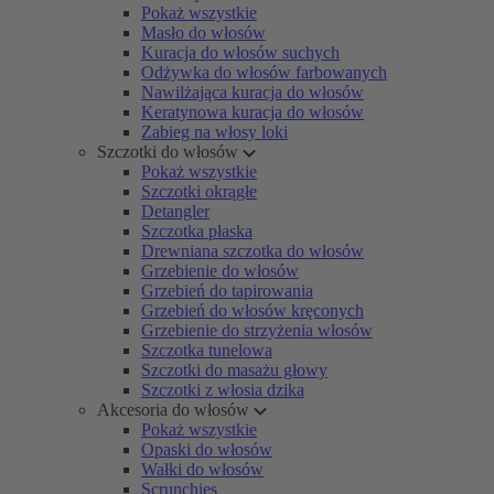
Pokaż wszystkie
Masło do włosów
Kuracja do włosów suchych
Odżywka do włosów farbowanych
Nawilżająca kuracja do włosów
Keratynowa kuracja do włosów
Zabieg na włosy loki
Szczotki do włosów
Pokaż wszystkie
Szczotki okrągłe
Detangler
Szczotka płaska
Drewniana szczotka do włosów
Grzebienie do włosów
Grzebień do tapirowania
Grzebień do włosów kręconych
Grzebienie do strzyżenia włosów
Szczotka tunelowa
Szczotki do masażu głowy
Szczotki z włosia dzika
Akcesoria do włosów
Pokaż wszystkie
Opaski do włosów
Wałki do włosów
Scrunchies