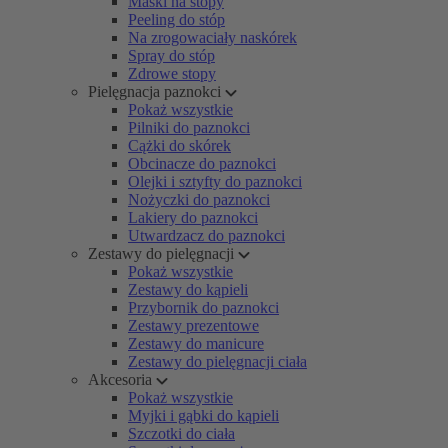
Maski na stopy
Peeling do stóp
Na zrogowaciały naskórek
Spray do stóp
Zdrowe stopy
Pielęgnacja paznokci
Pokaż wszystkie
Pilniki do paznokci
Cążki do skórek
Obcinacze do paznokci
Olejki i sztyfty do paznokci
Nożyczki do paznokci
Lakiery do paznokci
Utwardzacz do paznokci
Zestawy do pielęgnacji
Pokaż wszystkie
Zestawy do kąpieli
Przybornik do paznokci
Zestawy prezentowe
Zestawy do manicure
Zestawy do pielęgnacji ciała
Akcesoria
Pokaż wszystkie
Myjki i gąbki do kąpieli
Szczotki do ciała