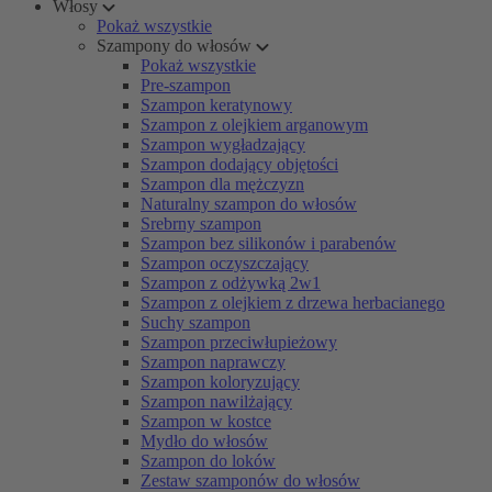
Włosy
Pokaż wszystkie
Szampony do włosów
Pokaż wszystkie
Pre-szampon
Szampon keratynowy
Szampon z olejkiem arganowym
Szampon wygładzający
Szampon dodający objętości
Szampon dla mężczyzn
Naturalny szampon do włosów
Srebrny szampon
Szampon bez silikonów i parabenów
Szampon oczyszczający
Szampon z odżywką 2w1
Szampon z olejkiem z drzewa herbacianego
Suchy szampon
Szampon przeciwłupieżowy
Szampon naprawczy
Szampon koloryzujący
Szampon nawilżający
Szampon w kostce
Mydło do włosów
Szampon do loków
Zestaw szamponów do włosów