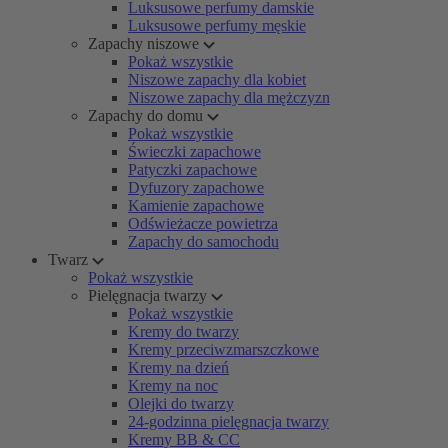
Luksusowe perfumy damskie
Luksusowe perfumy męskie
Zapachy niszowe
Pokaż wszystkie
Niszowe zapachy dla kobiet
Niszowe zapachy dla mężczyzn
Zapachy do domu
Pokaż wszystkie
Świeczki zapachowe
Patyczki zapachowe
Dyfuzory zapachowe
Kamienie zapachowe
Odświeżacze powietrza
Zapachy do samochodu
Twarz
Pokaż wszystkie
Pielęgnacja twarzy
Pokaż wszystkie
Kremy do twarzy
Kremy przeciwzmarszczkowe
Kremy na dzień
Kremy na noc
Olejki do twarzy
24-godzinna pielęgnacja twarzy
Kremy BB & CC