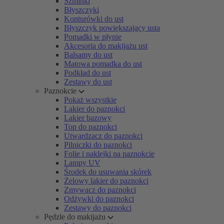
Szminki
Błyszczyki
Konturówki do ust
Błyszczyk powiększający usta
Pomadki w płynie
Akcesoria do makijażu ust
Balsamy do ust
Matowa pomadka do ust
Podkład do ust
Zestawy do ust
Paznokcie
Pokaż wszystkie
Lakier do paznokci
Lakier bazowy
Top do paznokci
Utwardzacz do paznokci
Pilniczki do paznokci
Folie i naklejki na paznokcie
Lampy UV
Środek do usuwania skórek
Żelowy lakier do paznokci
Zmywacz do paznokci
Odżywki do paznokci
Zestawy do paznokci
Pędzle do makijażu