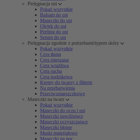
Pielęgnacja ust
Pokaż wszystkie
Balsam do ust
Maseczki do ust
Olejek do ust
Peeling do ust
Serum do ust
Pielęgnacja zgodnie z potrzebami/typem skóry
Pokaż wszystkie
Cera tłusta
Cera mieszana
Cera wrażliwa
Cera sucha
Cera trądzikowa
Kremy do twarzy z filtrem
Na przebarwienia
Przeciwzmarszczkowe
Maseczki na twarz
Pokaż wszystkie
Maseczki do oczu i ust
Maseczki nawilżające
Maseczki oczyszczające
Maseczki błotne
Maski materiałowe
Maseczki na noc