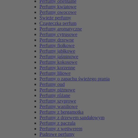
Perfumy orientalne
Perfumy kwiatowe
Perfumy owocowe
Świeże perfumy
Cząsteczka perfum
Perfumy aromatyczne
Perfumy cytrusowe
Perfumy drzewne
Perfumy fiołkowe
Perfumy jabłkowe
Perfumy jaśminowe
Perfumy kokosowe
Perfumy korzenne
Perfumy liliowe
Perfumy o zapachu świeżego prania
Perfumy oud
Perfumy piżmowe
Perfumy różane
Perfumy szyprowe
Perfumy waniliowe
Perfumy z bergamotką
Perfumy z drzewem sandałowym
Perfumy z paczulą
Perfumy z wetiwerem
Pudrowe perfumy