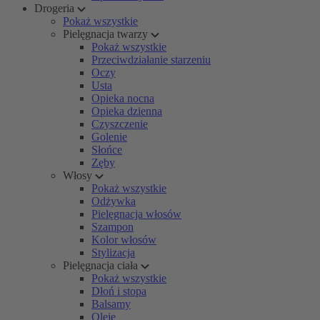
Drogeria
Pokaż wszystkie
Pielęgnacja twarzy
Pokaż wszystkie
Przeciwdziałanie starzeniu
Oczy
Usta
Opieka nocna
Opieka dzienna
Czyszczenie
Golenie
Słońce
Zęby
Włosy
Pokaż wszystkie
Odżywka
Pielęgnacja włosów
Szampon
Kolor włosów
Stylizacja
Pielęgnacja ciała
Pokaż wszystkie
Dłoń i stopa
Balsamy
Oleje