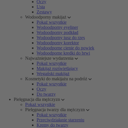
Oczy
Usta
Zestawy
Wodoodporny makijaż
Pokaż wszystkie
Wodoodporny eyeliner
Wodoodporny podkład
Wodoodporny tusz do rzęs
Wodoodporny korektor
Wodoodporne cienie do powiek
Wodoodporne kredki do brwi
Najważniejsze wydarzenia
Pokaż wszystkie
Makijaż rozświetlający
Wegański makijaż
Kosmetyki do makijażu na podróż
Pokaż wszystkie
Oczy
Do twarzy
Pielęgnacja dla mężczyzn
Pokaż wszystkie
Pielęgnacja twarzy dla mężczyzn
Pokaż wszystkie
Przeciwdziałanie starzeniu
Kremy do twarzy