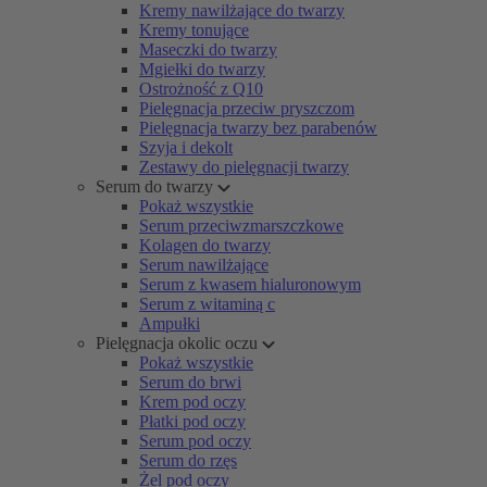
Kremy nawilżające do twarzy
Kremy tonujące
Maseczki do twarzy
Mgiełki do twarzy
Ostrożność z Q10
Pielęgnacja przeciw pryszczom
Pielęgnacja twarzy bez parabenów
Szyja i dekolt
Zestawy do pielęgnacji twarzy
Serum do twarzy
Pokaż wszystkie
Serum przeciwzmarszczkowe
Kolagen do twarzy
Serum nawilżające
Serum z kwasem hialuronowym
Serum z witaminą c
Ampułki
Pielęgnacja okolic oczu
Pokaż wszystkie
Serum do brwi
Krem pod oczy
Płatki pod oczy
Serum pod oczy
Serum do rzęs
Żel pod oczy