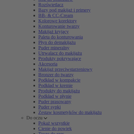
Rozświetlacz
Bazy pod makijaż i primery
BB- & CC-Cream
Kolorowe korektory
Konturowanie twarzy
Makijaż kryjący
Paleta do konturowania
Płyn do demakijażu
Puder mineralny
Utrwalacz do makijażu
Produkty pokrywające
Akcesoria
Makijaż przeciwstarzeniowy
Bronzer do twarzy
Podkład w kompakcie
Podkład w kremie
Produkty do makijażu
Podkład w płynie
Puder prasowany
Puder sypki
Zestaw kosmetyków do makijażu
Do oczu
Pokaż wszystkie
Cienie do powiek
Tusze do rzęs