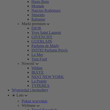
Hugo Boss
Montale
Narciso Rodriguez
Shiseido
Rabanne
Marki premium
DIOR
Yves Saint Laurent
GIVENCHY
GUERLAIN
Parfums de Marly
INITIO Parfums Privés
La Mer
Tom Ford
Nowość
Widian
IRÄYE
NEST NEW YORK
La Prairie
TYPEBEA
Wyprzedaż i bestsellery
☀️ Lato
Pokaż wszystkie
Wybrane
Travel Essentials