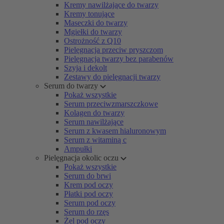
Kremy nawilżające do twarzy
Kremy tonujące
Maseczki do twarzy
Mgiełki do twarzy
Ostrożność z Q10
Pielęgnacja przeciw pryszczom
Pielęgnacja twarzy bez parabenów
Szyja i dekolt
Zestawy do pielęgnacji twarzy
Serum do twarzy
Pokaż wszystkie
Serum przeciwzmarszczkowe
Kolagen do twarzy
Serum nawilżające
Serum z kwasem hialuronowym
Serum z witaminą c
Ampułki
Pielęgnacja okolic oczu
Pokaż wszystkie
Serum do brwi
Krem pod oczy
Płatki pod oczy
Serum pod oczy
Serum do rzęs
Żel pod oczy