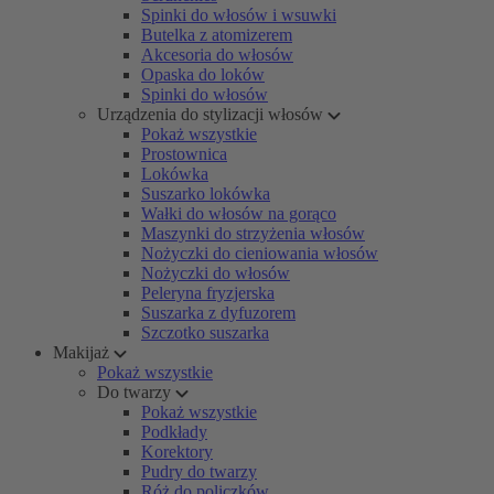
Spinki do włosów i wsuwki
Butelka z atomizerem
Akcesoria do włosów
Opaska do loków
Spinki do włosów
Urządzenia do stylizacji włosów
Pokaż wszystkie
Prostownica
Lokówka
Suszarko lokówka
Wałki do włosów na gorąco
Maszynki do strzyżenia włosów
Nożyczki do cieniowania włosów
Nożyczki do włosów
Peleryna fryzjerska
Suszarka z dyfuzorem
Szczotko suszarka
Makijaż
Pokaż wszystkie
Do twarzy
Pokaż wszystkie
Podkłady
Korektory
Pudry do twarzy
Róż do policzków