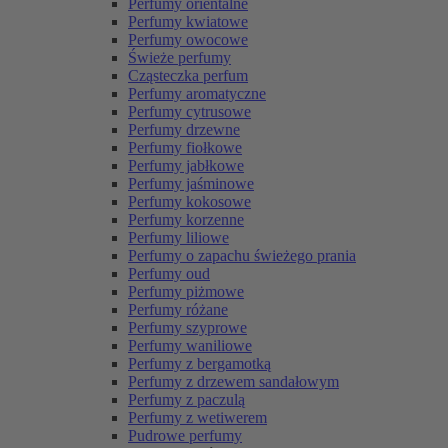
Perfumy orientalne
Perfumy kwiatowe
Perfumy owocowe
Świeże perfumy
Cząsteczka perfum
Perfumy aromatyczne
Perfumy cytrusowe
Perfumy drzewne
Perfumy fiołkowe
Perfumy jabłkowe
Perfumy jaśminowe
Perfumy kokosowe
Perfumy korzenne
Perfumy liliowe
Perfumy o zapachu świeżego prania
Perfumy oud
Perfumy piżmowe
Perfumy różane
Perfumy szyprowe
Perfumy waniliowe
Perfumy z bergamotką
Perfumy z drzewem sandałowym
Perfumy z paczulą
Perfumy z wetiwerem
Pudrowe perfumy