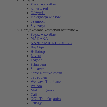
Pokaż wszystkie
Zabarwienie
Odżywka
Pielęgnacja włosów
Szampon
Stylizacja
Certyfikowane kosmetyki naturalne
Pokaż wszystkie
MÁDARA
ANNEMARIE BÖRLIND
Hej Organic
Heliotrop
Lavera
Logona
Primavera
Santaverde
Sante Naturkosmetik
Tautropfen
We Love The Planet
Weleda
Mukti Organics
Cattier
GG's True Organics
Trilogy