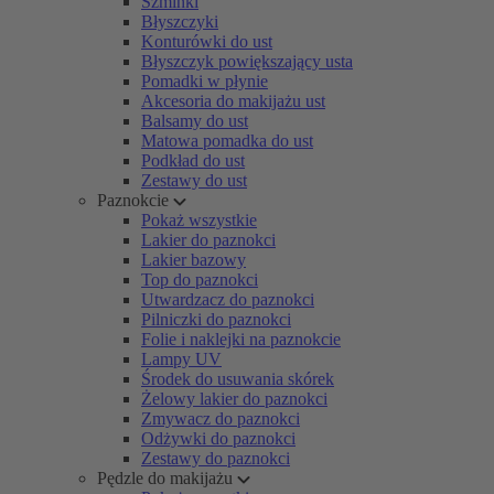
Szminki
Błyszczyki
Konturówki do ust
Błyszczyk powiększający usta
Pomadki w płynie
Akcesoria do makijażu ust
Balsamy do ust
Matowa pomadka do ust
Podkład do ust
Zestawy do ust
Paznokcie
Pokaż wszystkie
Lakier do paznokci
Lakier bazowy
Top do paznokci
Utwardzacz do paznokci
Pilniczki do paznokci
Folie i naklejki na paznokcie
Lampy UV
Środek do usuwania skórek
Żelowy lakier do paznokci
Zmywacz do paznokci
Odżywki do paznokci
Zestawy do paznokci
Pędzle do makijażu