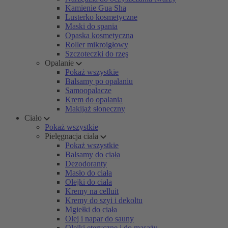
Kamienie Gua Sha
Lusterko kosmetyczne
Maski do spania
Opaska kosmetyczna
Roller mikroigłowy
Szczoteczki do rzęs
Opalanie
Pokaż wszystkie
Balsamy po opalaniu
Samoopalacze
Krem do opalania
Makijaż słoneczny
Ciało
Pokaż wszystkie
Pielęgnacja ciała
Pokaż wszystkie
Balsamy do ciała
Dezodoranty
Masło do ciała
Olejki do ciała
Kremy na celluit
Kremy do szyi i dekoltu
Mgiełki do ciała
Olej i napar do sauny
Olejki eteryczne i do masażu