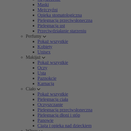
Maski
Mężczyźni
Opieka stomatologiczna
Pielęgnacja przeciwsłoneczna
Pielęgnacja ust
Przeciwdziałanie starzeniu
Perfumy
Pokaż wszystkie
Kobiety
Unisex
Makijaż
Pokaż wszystkie
Oczy
Usta
Paznokcie
Karnacja
Ciało
Pokaż wszystkie
Pielęgnacja ciała
Oczyszczanie
Pielęgnacja przeciwsłoneczna
Pielęgnacja dłoni i stóp
Panowie
Ciąża i opieka nad dzieckiem
Włosy