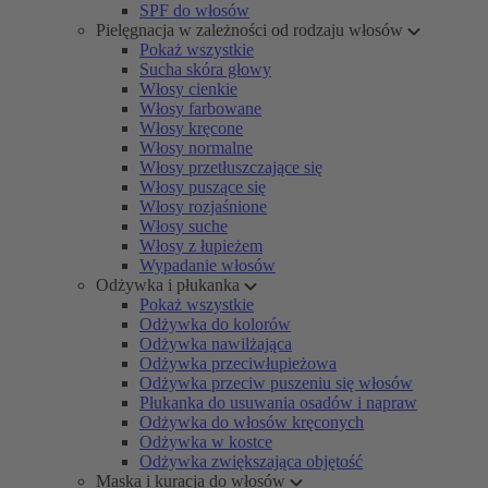
SPF do włosów
Pielęgnacja w zależności od rodzaju włosów
Pokaż wszystkie
Sucha skóra głowy
Włosy cienkie
Włosy farbowane
Włosy kręcone
Włosy normalne
Włosy przetłuszczające się
Włosy puszące się
Włosy rozjaśnione
Włosy suche
Włosy z łupieżem
Wypadanie włosów
Odżywka i płukanka
Pokaż wszystkie
Odżywka do kolorów
Odżywka nawilżająca
Odżywka przeciwłupieżowa
Odżywka przeciw puszeniu się włosów
Płukanka do usuwania osadów i napraw
Odżywka do włosów kręconych
Odżywka w kostce
Odżywka zwiększająca objętość
Maska i kuracja do włosów