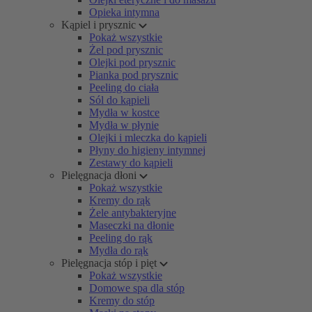
Opieka intymna
Kąpiel i prysznic
Pokaż wszystkie
Żel pod prysznic
Olejki pod prysznic
Pianka pod prysznic
Peeling do ciała
Sól do kąpieli
Mydła w kostce
Mydła w płynie
Olejki i mleczka do kąpieli
Płyny do higieny intymnej
Zestawy do kąpieli
Pielęgnacja dłoni
Pokaż wszystkie
Kremy do rąk
Żele antybakteryjne
Maseczki na dłonie
Peeling do rąk
Mydła do rąk
Pielęgnacja stóp i pięt
Pokaż wszystkie
Domowe spa dla stóp
Kremy do stóp