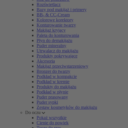
Rozświetlacz
Bazy pod makijaż i primery
BB- & CC-Cream
Kolorowe korektory
Konturowanie twarzy
Makijaż kryjący
Paleta do konturowania
Płyn do demakijażu
Puder mineralny
Utrwalacz do makijażu
Produkty pokrywające
Akcesoria
Makijaż przeciwstarzeniowy
Bronzer do twarzy
Podkład w kompakcie
Podkład w kremie
Produkty do makijażu
Podkład w płynie
Puder prasowany
Puder sypki
Zestaw kosmetyków do makijażu
Do oczu
Pokaż wszystkie
Cienie do powiek
Tusze do rzęs