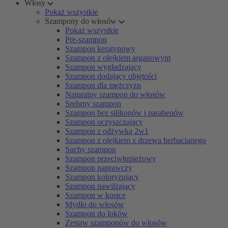
Włosy
Pokaż wszystkie
Szampony do włosów
Pokaż wszystkie
Pre-szampon
Szampon keratynowy
Szampon z olejkiem arganowym
Szampon wygładzający
Szampon dodający objętości
Szampon dla mężczyzn
Naturalny szampon do włosów
Srebrny szampon
Szampon bez silikonów i parabenów
Szampon oczyszczający
Szampon z odżywką 2w1
Szampon z olejkiem z drzewa herbacianego
Suchy szampon
Szampon przeciwłupieżowy
Szampon naprawczy
Szampon koloryzujący
Szampon nawilżający
Szampon w kostce
Mydło do włosów
Szampon do loków
Zestaw szamponów do włosów