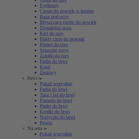
Eyelinery
Cienie do powiek w kremie
Baza pod oczy
Błyszczące cienie do powiek
Demakijaż oczu
Klej do rzęs
Palety cieni do powiek
Primer do rzęs
Sztuczne rzęsy
Zalotki do rzęs
Farba do brwi
Kajal
Zestawy
Brwi
Pokaż wszystkie
Farba do brwi
Tusz i żel do brwi
Pomada do brwi
Puder do brwi
Kredki do brwi
Nożyczki do brwi
Pęseta
Na usta
Pokaż wszystkie