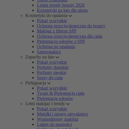
Letnie trendy beauty 2026
Kosmetyki na lato dla niego
Kosmetyki do opalania
Pokaż wszystkie
Ochrona przeciwsłoneczna do twarzy
Makijaż z filtrem SPF
Ochrona przeciwsłoneczna dla ciała
Pielęgnacja włosów z SPF
Ochrona po opalaniu
Samoopalacz
Zapachy na lato
Pokaż wszystkie
Perfumy damskie
Perfumy męskie
Spray do ciała
Pielęgnacja
Pokaż wszystkie
Twarz & Pielęgnacja ciała
Pielęgnacja włosów
Letni makijaż i trendy
Pokaż wszystkie
Mgiełki i spraye utrwalające
Wodoodporny makijaż
Lakier do paznokci