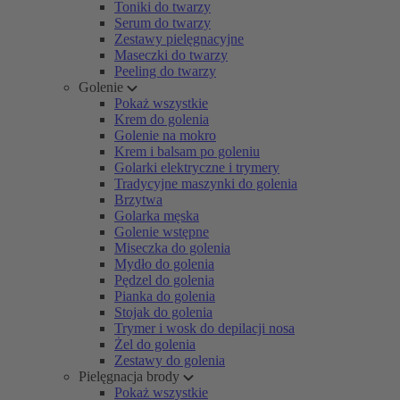
Toniki do twarzy
Serum do twarzy
Zestawy pielęgnacyjne
Maseczki do twarzy
Peeling do twarzy
Golenie
Pokaż wszystkie
Krem do golenia
Golenie na mokro
Krem i balsam po goleniu
Golarki elektryczne i trymery
Tradycyjne maszynki do golenia
Brzytwa
Golarka męska
Golenie wstępne
Miseczka do golenia
Mydło do golenia
Pędzel do golenia
Pianka do golenia
Stojak do golenia
Trymer i wosk do depilacji nosa
Żel do golenia
Zestawy do golenia
Pielęgnacja brody
Pokaż wszystkie