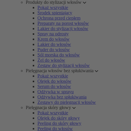
Produkty do stylizacji włosów
Pokaż wszystkie
Środek spieniający
Ochrona przed ciepłem
Preparaty na porost włosów
Lakier do stylizacji włosów
Spray na odrosty
Krem do włosów
Lakier do włosów
Puder do włosów
Sól morska do włosów
Żel do włosów
Zestaw do stylizacji włosów
Pielęgnacja włosów bez spłukiwania
Pokaż wszystkie
Olejek do włosów
Serum do włosów
Odżywka w sprayu
Odżywka bez spłukiwania
Zestawy do pielęgnacji włosów
Pielęgnacja skóry głowy
Pokaż wszystkie
Olejek do skóry głowy
Peeling do skóry głowy
Peeling do włosów