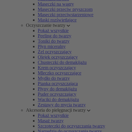
Maseczki na wągry
Maseczki przeciw pryszczom
Maseczki przeciwstarzeniowe
Maski rozświetlające
Oczyszczanie twarzy
Pokaż wszystkie
Peeling do twarzy
Toniki do twarzy
Płyn miceralny
Żel oczyszczający
Olejek oczyszczający
Chusteczki do demakijażu
Krem oczyszczający
Mleczko oczyszczające
Mydło do twarzy
Pianka oczyszczająca
Płyny do demakijażu
Puder oczyszczający
Waciki do demakijażu
Zestawy do mycia twarzy
Akcesoria do pielęgnacji twarzy
Pokaż wszystkie
Masaż twarzy
Szczoteczki do oczyszczania twarzy
Narzędzia do oczyszczania twarzy