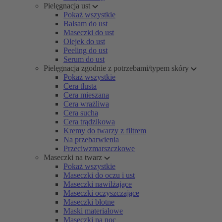
Pielęgnacja ust
Pokaż wszystkie
Balsam do ust
Maseczki do ust
Olejek do ust
Peeling do ust
Serum do ust
Pielęgnacja zgodnie z potrzebami/typem skóry
Pokaż wszystkie
Cera tłusta
Cera mieszana
Cera wrażliwa
Cera sucha
Cera trądzikowa
Kremy do twarzy z filtrem
Na przebarwienia
Przeciwzmarszczkowe
Maseczki na twarz
Pokaż wszystkie
Maseczki do oczu i ust
Maseczki nawilżające
Maseczki oczyszczające
Maseczki błotne
Maski materiałowe
Maseczki na noc