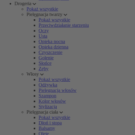
Drogeria
Pokaż wszystkie
Pielęgnacja twarzy
Pokaż wszystkie
Przeciwdziałanie starzeniu
Oczy
Usta
Opieka nocna
Opieka dzienna
Czyszczenie
Golenie
Słońce
Zęby
Włosy
Pokaż wszystkie
Odżywka
Pielęgnacja włosów
Szampon
Kolor włosów
Stylizacja
Pielęgnacja ciała
Pokaż wszystkie
Dłoń i stopa
Balsamy
Oleje