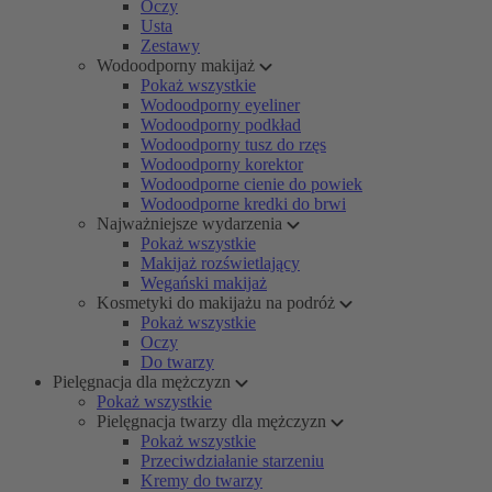
Oczy
Usta
Zestawy
Wodoodporny makijaż
Pokaż wszystkie
Wodoodporny eyeliner
Wodoodporny podkład
Wodoodporny tusz do rzęs
Wodoodporny korektor
Wodoodporne cienie do powiek
Wodoodporne kredki do brwi
Najważniejsze wydarzenia
Pokaż wszystkie
Makijaż rozświetlający
Wegański makijaż
Kosmetyki do makijażu na podróż
Pokaż wszystkie
Oczy
Do twarzy
Pielęgnacja dla mężczyzn
Pokaż wszystkie
Pielęgnacja twarzy dla mężczyzn
Pokaż wszystkie
Przeciwdziałanie starzeniu
Kremy do twarzy