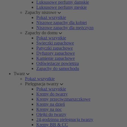
Luksusowe perfumy damskie
Luksusowe perfumy męskie
Zapachy niszowe
Pokaż wszystkie
Niszowe zapachy dla kobiet
Niszowe zapachy dla mężczyzn
Zapachy do domu
Pokaż wszystkie
Świeczki zapachowe
Patyczki zapachowe
Dyfuzory zapachowe
Kamienie zapachowe
Odświeżacze powietrza
Zapachy do samochodu
Twarz
Pokaż wszystkie
Pielęgnacja twarzy
Pokaż wszystkie
Kremy do twarzy
Kremy przeciwzmarszczkowe
Kremy na dzień
Kremy na noc
Olejki do twarzy
24-godzinna pielęgnacja twarzy
Kremy BB & CC