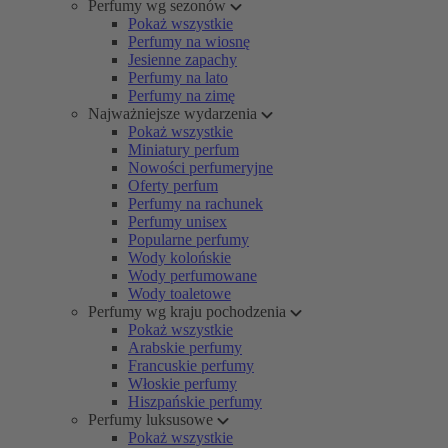
Perfumy wg sezonów
Pokaż wszystkie
Perfumy na wiosnę
Jesienne zapachy
Perfumy na lato
Perfumy na zimę
Najważniejsze wydarzenia
Pokaż wszystkie
Miniatury perfum
Nowości perfumeryjne
Oferty perfum
Perfumy na rachunek
Perfumy unisex
Popularne perfumy
Wody kolońskie
Wody perfumowane
Wody toaletowe
Perfumy wg kraju pochodzenia
Pokaż wszystkie
Arabskie perfumy
Francuskie perfumy
Włoskie perfumy
Hiszpańskie perfumy
Perfumy luksusowe
Pokaż wszystkie