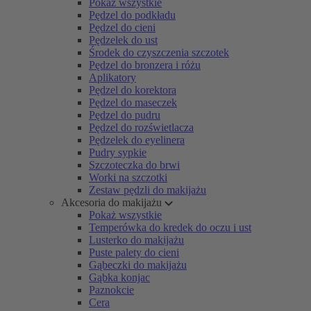
Pokaż wszystkie
Pędzel do podkładu
Pędzel do cieni
Pędzelek do ust
Środek do czyszczenia szczotek
Pędzel do bronzera i różu
Aplikatory
Pędzel do korektora
Pędzel do maseczek
Pędzel do pudru
Pędzel do rozświetlacza
Pędzelek do eyelinera
Pudry sypkie
Szczoteczka do brwi
Worki na szczotki
Zestaw pędzli do makijażu
Akcesoria do makijażu
Pokaż wszystkie
Temperówka do kredek do oczu i ust
Lusterko do makijażu
Puste palety do cieni
Gąbeczki do makijażu
Gąbka konjac
Paznokcie
Cera