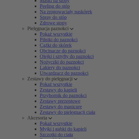
Maski na stopy
Peeling do stóp
Na zrogowaciały naskórek
Spray do stóp
Zdrowe stopy
Pielęgnacja paznokci
Pokaż wszystkie
Pilniki do paznokci
Cążki do skórek
Obcinacze do paznokci
Olejki i sztyfty do paznokci
Nożyczki do paznokci
Lakiery do paznokci
Utwardzacz do paznokci
Zestawy do pielęgnacji
Pokaż wszystkie
Zestawy do kąpieli
Przybornik do paznokci
Zestawy prezentowe
Zestawy do manicure
Zestawy do pielęgnacji ciała
Akcesoria
Pokaż wszystkie
Myjki i gąbki do kąpieli
Szczotki do ciała