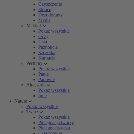
Czyszczenie
Słońce
Dezodoranty
Mydła
Makijaż
Pokaż wszystkie
Oczy
Usta
Paznokcie
Szczotka
Karnacja
Perfumy
Pokaż wszystkie
Panie
Panowie
Akcesoria
Pokaż wszystkie
Inne
Natura
Pokaż wszystkie
Twarz
Pokaż wszystkie
Pielęgnacja twarzy
Pielęgnacja oczu
Czyszczenie