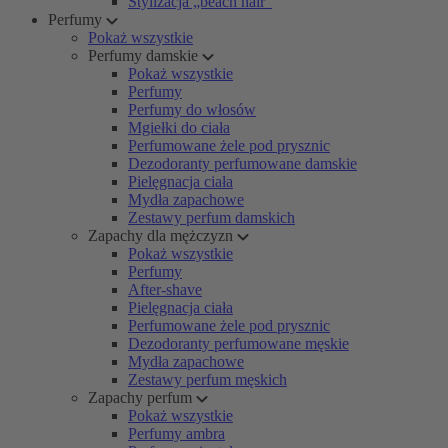
Stylizacja „beach hair”
Perfumy
Pokaż wszystkie
Perfumy damskie
Pokaż wszystkie
Perfumy
Perfumy do włosów
Mgiełki do ciała
Perfumowane żele pod prysznic
Dezodoranty perfumowane damskie
Pielęgnacja ciała
Mydła zapachowe
Zestawy perfum damskich
Zapachy dla mężczyzn
Pokaż wszystkie
Perfumy
After-shave
Pielęgnacja ciała
Perfumowane żele pod prysznic
Dezodoranty perfumowane męskie
Mydła zapachowe
Zestawy perfum męskich
Zapachy perfum
Pokaż wszystkie
Perfumy ambra