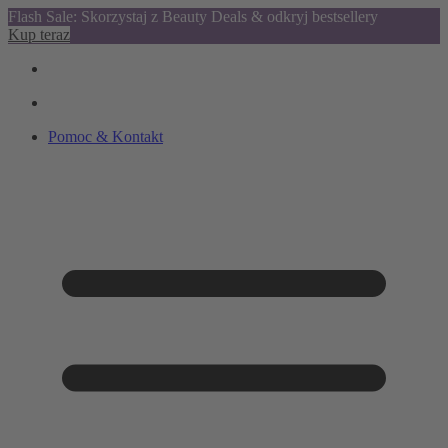
Flash Sale: Skorzystaj z Beauty Deals & odkryj bestsellery
Kup teraz
Pomoc & Kontakt