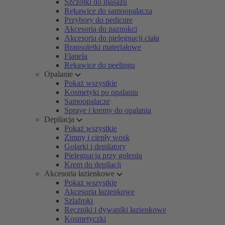
Szczotki do masażu
Rękawice do samoopalacza
Przybory do pedicure
Akcesoria do paznokci
Akcesoria do pielęgnacji ciała
Bransoletki materiałowe
Flanela
Rękawice do peelingu
Opalanie
Pokaż wszystkie
Kosmetyki po opalaniu
Samoopalacze
Spraye i kremy do opalania
Depilacja
Pokaż wszystkie
Zimny i ciepły wosk
Golarki i depilatory
Pielęgnacja przy goleniu
Krem do depilacji
Akcesoria łazienkowe
Pokaż wszystkie
Akcesoria łazienkowe
Szlafroki
Ręczniki i dywaniki łazienkowe
Kosmetyczki