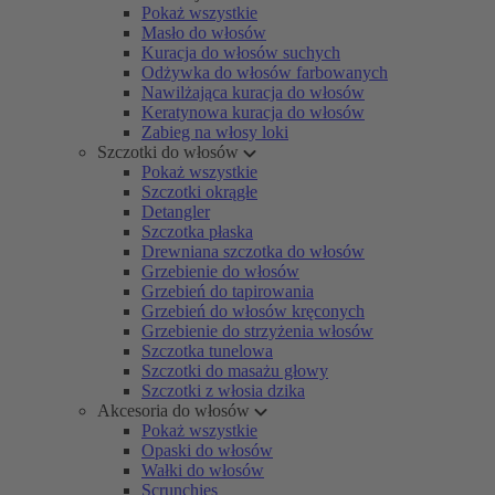
Pokaż wszystkie
Masło do włosów
Kuracja do włosów suchych
Odżywka do włosów farbowanych
Nawilżająca kuracja do włosów
Keratynowa kuracja do włosów
Zabieg na włosy loki
Szczotki do włosów
Pokaż wszystkie
Szczotki okrągłe
Detangler
Szczotka płaska
Drewniana szczotka do włosów
Grzebienie do włosów
Grzebień do tapirowania
Grzebień do włosów kręconych
Grzebienie do strzyżenia włosów
Szczotka tunelowa
Szczotki do masażu głowy
Szczotki z włosia dzika
Akcesoria do włosów
Pokaż wszystkie
Opaski do włosów
Wałki do włosów
Scrunchies