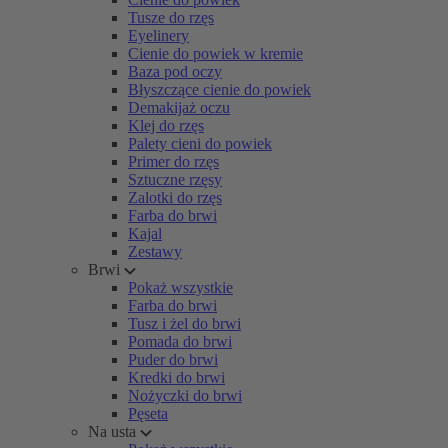
Tusze do rzęs
Eyelinery
Cienie do powiek w kremie
Baza pod oczy
Błyszczące cienie do powiek
Demakijaż oczu
Klej do rzęs
Palety cieni do powiek
Primer do rzęs
Sztuczne rzęsy
Zalotki do rzęs
Farba do brwi
Kajal
Zestawy
Brwi
Pokaż wszystkie
Farba do brwi
Tusz i żel do brwi
Pomada do brwi
Puder do brwi
Kredki do brwi
Nożyczki do brwi
Pęseta
Na usta