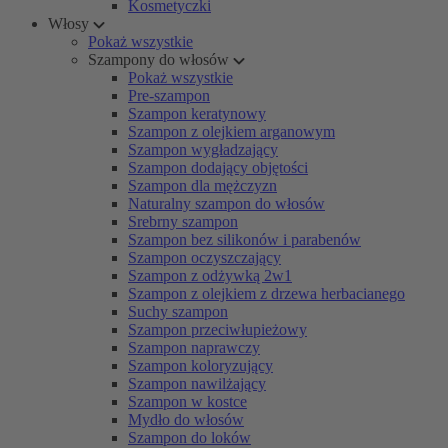
Kosmetyczki
Włosy
Pokaż wszystkie
Szampony do włosów
Pokaż wszystkie
Pre-szampon
Szampon keratynowy
Szampon z olejkiem arganowym
Szampon wygładzający
Szampon dodający objętości
Szampon dla mężczyzn
Naturalny szampon do włosów
Srebrny szampon
Szampon bez silikonów i parabenów
Szampon oczyszczający
Szampon z odżywką 2w1
Szampon z olejkiem z drzewa herbacianego
Suchy szampon
Szampon przeciwłupieżowy
Szampon naprawczy
Szampon koloryzujący
Szampon nawilżający
Szampon w kostce
Mydło do włosów
Szampon do loków