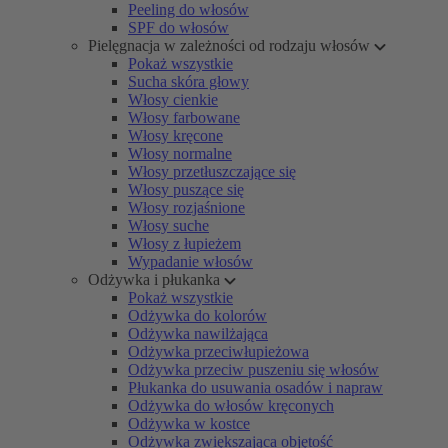
Peeling do włosów
SPF do włosów
Pielęgnacja w zależności od rodzaju włosów
Pokaż wszystkie
Sucha skóra głowy
Włosy cienkie
Włosy farbowane
Włosy kręcone
Włosy normalne
Włosy przetłuszczające się
Włosy puszące się
Włosy rozjaśnione
Włosy suche
Włosy z łupieżem
Wypadanie włosów
Odżywka i płukanka
Pokaż wszystkie
Odżywka do kolorów
Odżywka nawilżająca
Odżywka przeciwłupieżowa
Odżywka przeciw puszeniu się włosów
Płukanka do usuwania osadów i napraw
Odżywka do włosów kręconych
Odżywka w kostce
Odżywka zwiększająca objętość