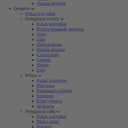
Opieka intymna
Drogeria
Pokaż wszystkie
Pielęgnacja twarzy
Pokaż wszystkie
Przeciwdziałanie starzeniu
Oczy
Usta
Opieka nocna
Opieka dzienna
Czyszczenie
Golenie
Słońce
Zęby
Włosy
Pokaż wszystkie
Odżywka
Pielęgnacja włosów
Szampon
Kolor włosów
Stylizacja
Pielęgnacja ciała
Pokaż wszystkie
Dłoń i stopa
Balsamy