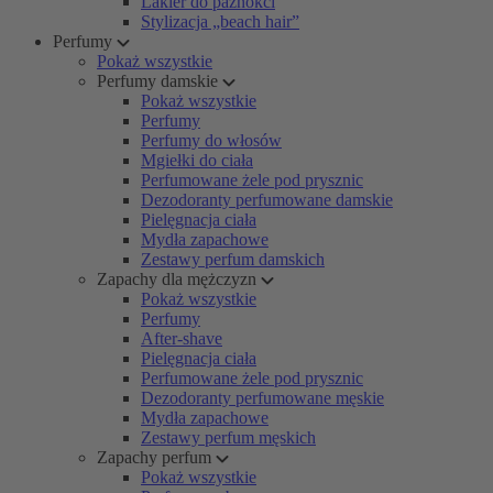
Lakier do paznokci
Stylizacja „beach hair”
Perfumy
Pokaż wszystkie
Perfumy damskie
Pokaż wszystkie
Perfumy
Perfumy do włosów
Mgiełki do ciała
Perfumowane żele pod prysznic
Dezodoranty perfumowane damskie
Pielęgnacja ciała
Mydła zapachowe
Zestawy perfum damskich
Zapachy dla mężczyzn
Pokaż wszystkie
Perfumy
After-shave
Pielęgnacja ciała
Perfumowane żele pod prysznic
Dezodoranty perfumowane męskie
Mydła zapachowe
Zestawy perfum męskich
Zapachy perfum
Pokaż wszystkie