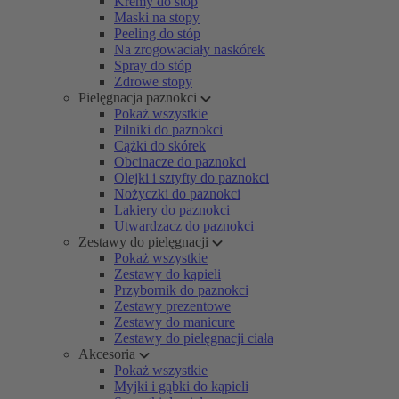
Kremy do stóp
Maski na stopy
Peeling do stóp
Na zrogowaciały naskórek
Spray do stóp
Zdrowe stopy
Pielęgnacja paznokci
Pokaż wszystkie
Pilniki do paznokci
Cążki do skórek
Obcinacze do paznokci
Olejki i sztyfty do paznokci
Nożyczki do paznokci
Lakiery do paznokci
Utwardzacz do paznokci
Zestawy do pielęgnacji
Pokaż wszystkie
Zestawy do kąpieli
Przybornik do paznokci
Zestawy prezentowe
Zestawy do manicure
Zestawy do pielęgnacji ciała
Akcesoria
Pokaż wszystkie
Myjki i gąbki do kąpieli