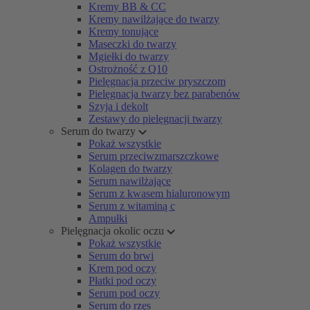
Kremy BB & CC
Kremy nawilżające do twarzy
Kremy tonujące
Maseczki do twarzy
Mgiełki do twarzy
Ostrożność z Q10
Pielęgnacja przeciw pryszczom
Pielęgnacja twarzy bez parabenów
Szyja i dekolt
Zestawy do pielęgnacji twarzy
Serum do twarzy
Pokaż wszystkie
Serum przeciwzmarszczkowe
Kolagen do twarzy
Serum nawilżające
Serum z kwasem hialuronowym
Serum z witaminą c
Ampułki
Pielęgnacja okolic oczu
Pokaż wszystkie
Serum do brwi
Krem pod oczy
Płatki pod oczy
Serum pod oczy
Serum do rzęs