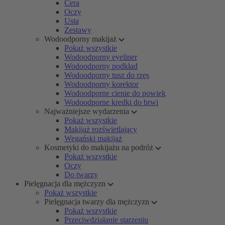
Cera
Oczy
Usta
Zestawy
Wodoodporny makijaż
Pokaż wszystkie
Wodoodporny eyeliner
Wodoodporny podkład
Wodoodporny tusz do rzęs
Wodoodporny korektor
Wodoodporne cienie do powiek
Wodoodporne kredki do brwi
Najważniejsze wydarzenia
Pokaż wszystkie
Makijaż rozświetlający
Wegański makijaż
Kosmetyki do makijażu na podróż
Pokaż wszystkie
Oczy
Do twarzy
Pielęgnacja dla mężczyzn
Pokaż wszystkie
Pielęgnacja twarzy dla mężczyzn
Pokaż wszystkie
Przeciwdziałanie starzeniu