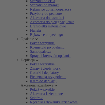
Szczotki do ciała
Szczotki do masażu
Rękawice do samoopalacza
Przybory do pedicure
Akcesoria do paznokci
Akcesoria do pielęgnacji ciała
Bransoletki materiałowe
Flanela
Rękawice do peelingu
Opalanie
Pokaż wszystkie
Kosmetyki po opalaniu
Samoopalacze
Spraye i kremy do opalania
Depilacja
Pokaż wszystkie
Zimny i ciepły wosk
Golarki i depilatory
Pielęgnacja przy goleniu
Krem do depilacji
Akcesoria łazienkowe
Pokaż wszystkie
Akcesoria łazienkowe
Szlafroki
Ręczniki i dywaniki łazienkowe