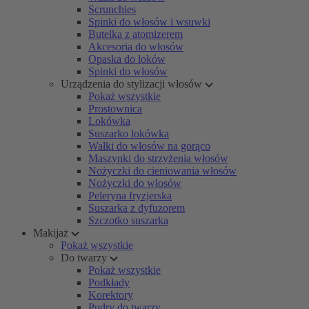
Scrunchies
Spinki do włosów i wsuwki
Butelka z atomizerem
Akcesoria do włosów
Opaska do loków
Spinki do włosów
Urządzenia do stylizacji włosów
Pokaż wszystkie
Prostownica
Lokówka
Suszarko lokówka
Wałki do włosów na gorąco
Maszynki do strzyżenia włosów
Nożyczki do cieniowania włosów
Nożyczki do włosów
Peleryna fryzjerska
Suszarka z dyfuzorem
Szczotko suszarka
Makijaż
Pokaż wszystkie
Do twarzy
Pokaż wszystkie
Podkłady
Korektory
Pudry do twarzy