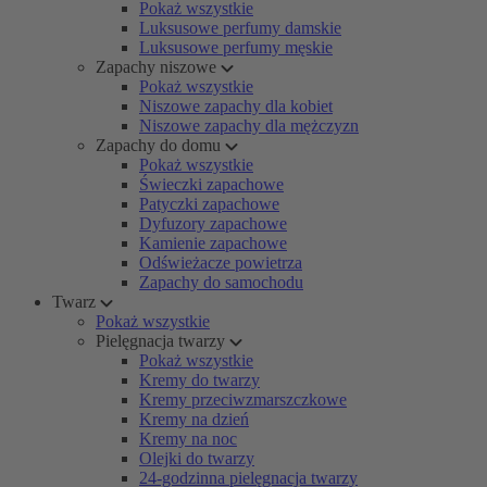
Pokaż wszystkie
Luksusowe perfumy damskie
Luksusowe perfumy męskie
Zapachy niszowe
Pokaż wszystkie
Niszowe zapachy dla kobiet
Niszowe zapachy dla mężczyzn
Zapachy do domu
Pokaż wszystkie
Świeczki zapachowe
Patyczki zapachowe
Dyfuzory zapachowe
Kamienie zapachowe
Odświeżacze powietrza
Zapachy do samochodu
Twarz
Pokaż wszystkie
Pielęgnacja twarzy
Pokaż wszystkie
Kremy do twarzy
Kremy przeciwzmarszczkowe
Kremy na dzień
Kremy na noc
Olejki do twarzy
24-godzinna pielęgnacja twarzy