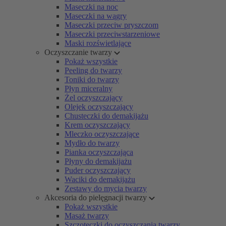
Maseczki na noc
Maseczki na wągry
Maseczki przeciw pryszczom
Maseczki przeciwstarzeniowe
Maski rozświetlające
Oczyszczanie twarzy
Pokaż wszystkie
Peeling do twarzy
Toniki do twarzy
Płyn miceralny
Żel oczyszczający
Olejek oczyszczający
Chusteczki do demakijażu
Krem oczyszczający
Mleczko oczyszczające
Mydło do twarzy
Pianka oczyszczająca
Płyny do demakijażu
Puder oczyszczający
Waciki do demakijażu
Zestawy do mycia twarzy
Akcesoria do pielęgnacji twarzy
Pokaż wszystkie
Masaż twarzy
Szczoteczki do oczyszczania twarzy