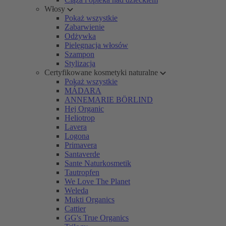
Włosy
Pokaż wszystkie
Zabarwienie
Odżywka
Pielęgnacja włosów
Szampon
Stylizacja
Certyfikowane kosmetyki naturalne
Pokaż wszystkie
MÁDARA
ANNEMARIE BÖRLIND
Hej Organic
Heliotrop
Lavera
Logona
Primavera
Santaverde
Sante Naturkosmetik
Tautropfen
We Love The Planet
Weleda
Mukti Organics
Cattier
GG's True Organics