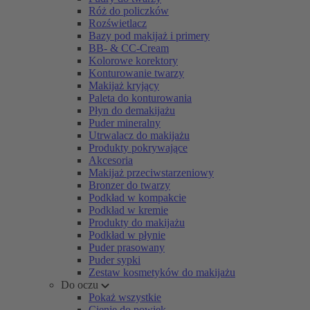
Róż do policzków
Rozświetlacz
Bazy pod makijaż i primery
BB- & CC-Cream
Kolorowe korektory
Konturowanie twarzy
Makijaż kryjący
Paleta do konturowania
Płyn do demakijażu
Puder mineralny
Utrwalacz do makijażu
Produkty pokrywające
Akcesoria
Makijaż przeciwstarzeniowy
Bronzer do twarzy
Podkład w kompakcie
Podkład w kremie
Produkty do makijażu
Podkład w płynie
Puder prasowany
Puder sypki
Zestaw kosmetyków do makijażu
Do oczu
Pokaż wszystkie
Cienie do powiek