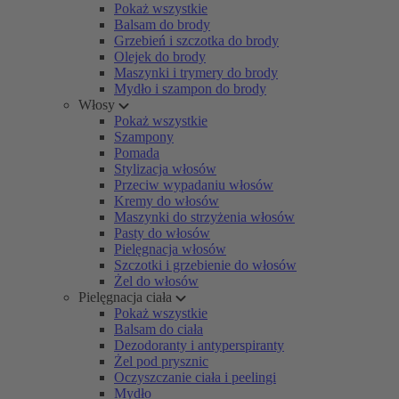
Pokaż wszystkie
Balsam do brody
Grzebień i szczotka do brody
Olejek do brody
Maszynki i trymery do brody
Mydło i szampon do brody
Włosy
Pokaż wszystkie
Szampony
Pomada
Stylizacja włosów
Przeciw wypadaniu włosów
Kremy do włosów
Maszynki do strzyżenia włosów
Pasty do włosów
Pielęgnacja włosów
Szczotki i grzebienie do włosów
Żel do włosów
Pielęgnacja ciała
Pokaż wszystkie
Balsam do ciała
Dezodoranty i antyperspiranty
Żel pod prysznic
Oczyszczanie ciała i peelingi
Mydło