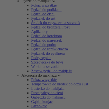
Pędzle do makijażu
Pokaż wszystkie
Pędzel do podkładu
Pędzel do cieni
Pędzelek do ust
Środek do czyszczenia szczotek
Pędzel do bronzera i różu
Aplikatory
Pędzel do korektora
Pędzel do maseczek
Pędzel do pudru
Pędzel do rozświetlacza
Pędzelek do eyelinera
Pudry sypkie
Szczoteczka do brwi
Worki na szczotki
Zestaw pędzli do makijażu
Akcesoria do makijażu
Pokaż wszystkie
Temperówka do kredek do oczu i ust
Lusterko do makijażu
Puste palety do cieni
Gąbeczki do makijażu
Gąbka konjac
Paznokcie