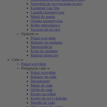
Narzędzia do oczyszczania twarzy
Kamienie Gua Sha
Lusterko kosmetyczne
Maski do spania
Opaska kosmetyczna
Roller mikroigłowy
Szczoteczki do rzęs
Opalanie
Pokaż wszystkie
Balsamy po opalaniu
Samoopalacze
Krem do opalania
Makijaż słoneczny
Ciało
Pokaż wszystkie
Pielęgnacja ciała
Pokaż wszystkie
Balsamy do ciała
Dezodoranty
Masło do ciała
Olejki do ciała
Kremy na celluit
Kremy do szyi i dekoltu
Mgiełki do ciała
Olej i napar do sauny