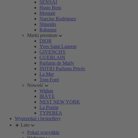
SENSAI
Hugo Boss
Montale
Narciso Rodriguez
Shiseido
Rabanne
Marki premium
DIOR
Yves Saint Laurent
GIVENCHY
GUERLAIN
Parfums de Marly
INITIO Parfums Privés
La Mer
Tom Ford
Nowość
Widian
IRÄYE
NEST NEW YORK
La Prairie
TYPEBEA
Wyprzedaż i bestsellery
☀️ Lato
Pokaż wszystkie
Wybrane