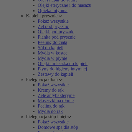
Olejki eteryczne i do masażu
Opieka intymna
Kąpiel i prysznic
Pokaż wszystkie
Żel pod prysznic
Olejki pod prysznic
Pianka pod prysznic
Peeling do ciała
Sól do kąpieli
Mydła w kostce
Mydła w płynie
Olejki i mleczka do kąpieli
Płyny do higieny intymnej
Zestawy do kąpieli
Pielęgnacja dłoni
Pokaż wszystkie
Kremy do rąk
Żele antybakteryjne
Maseczki na dłonie
Peeling do rąk
Mydła do rąk
Pielęgnacja stóp i pięt
Pokaż wszystkie
Domowe spa dla stóp