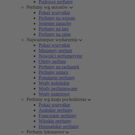
Pudrowe perfumy
Perfumy wg sezonów
Pokaż wszystkie
Perfumy na wiosnę
Jesienne zapachy
Perfumy na lato
Perfumy na zimę
Najważniejsze wydarzenia
Pokaż wszystkie
Miniatury perfum
Nowości perfumeryjne
Oferty perfum
Perfumy na rachunek
Perfumy unisex
Popularne perfumy
Wody kolońskie
Wody perfumowane
Wody toaletowe
Perfumy wg kraju pochodzenia
Pokaż wszystkie
Arabskie perfumy
Francuskie perfumy
Włoskie perfumy
Hiszpańskie perfumy
Perfumy luksusowe