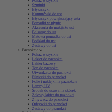
Pokaż wszystkie
Szminki
Błyszczyki
Konturówki do ust
Błyszczyk powiększający usta
Pomadki w płynie
Akcesoria do makijażu ust
Balsamy do ust
Matowa pomadka do ust
Podkład do ust
Zestawy do ust
Paznokcie
Pokaż wszystkie
Lakier do paznokci
Lakier bazowy
Top do paznokci
Utwardzacz do paznokci
Pilniczki do paznokci
Folie i naklejki na paznokcie
Lampy UV
Środek do usuwania skórek
Żelowy lakier do paznokci
Zmywacz do paznokci
Odżywki do paznokci
Zestawy do paznokci