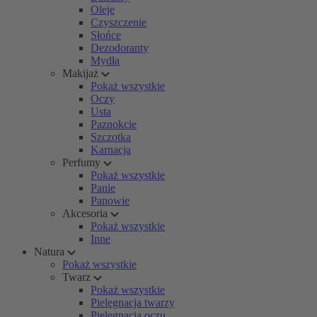
Oleje
Czyszczenie
Słońce
Dezodoranty
Mydła
Makijaż
Pokaż wszystkie
Oczy
Usta
Paznokcie
Szczotka
Karnacja
Perfumy
Pokaż wszystkie
Panie
Panowie
Akcesoria
Pokaż wszystkie
Inne
Natura
Pokaż wszystkie
Twarz
Pokaż wszystkie
Pielęgnacja twarzy
Pielęgnacja oczu