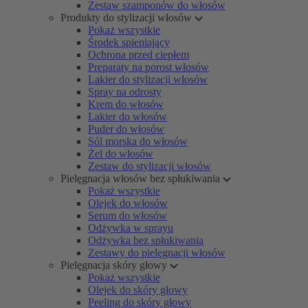
Zestaw szamponów do włosów
Produkty do stylizacji włosów
Pokaż wszystkie
Środek spieniający
Ochrona przed ciepłem
Preparaty na porost włosów
Lakier do stylizacji włosów
Spray na odrosty
Krem do włosów
Lakier do włosów
Puder do włosów
Sól morska do włosów
Żel do włosów
Zestaw do stylizacji włosów
Pielęgnacja włosów bez spłukiwania
Pokaż wszystkie
Olejek do włosów
Serum do włosów
Odżywka w sprayu
Odżywka bez spłukiwania
Zestawy do pielęgnacji włosów
Pielęgnacja skóry głowy
Pokaż wszystkie
Olejek do skóry głowy
Peeling do skóry głowy