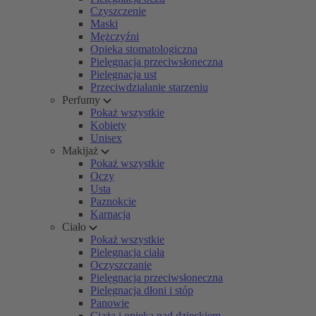
Czyszczenie
Maski
Mężczyźni
Opieka stomatologiczna
Pielęgnacja przeciwsłoneczna
Pielęgnacja ust
Przeciwdziałanie starzeniu
Perfumy
Pokaż wszystkie
Kobiety
Unisex
Makijaż
Pokaż wszystkie
Oczy
Usta
Paznokcie
Karnacja
Ciało
Pokaż wszystkie
Pielęgnacja ciała
Oczyszczanie
Pielęgnacja przeciwsłoneczna
Pielęgnacja dłoni i stóp
Panowie
Ciąża i opieka nad dzieckiem