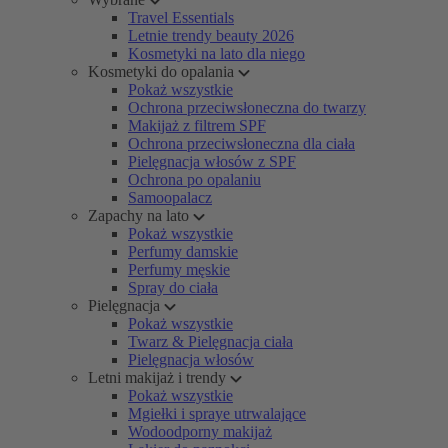
Travel Essentials
Letnie trendy beauty 2026
Kosmetyki na lato dla niego
Kosmetyki do opalania
Pokaż wszystkie
Ochrona przeciwsłoneczna do twarzy
Makijaż z filtrem SPF
Ochrona przeciwsłoneczna dla ciała
Pielęgnacja włosów z SPF
Ochrona po opalaniu
Samoopalacz
Zapachy na lato
Pokaż wszystkie
Perfumy damskie
Perfumy męskie
Spray do ciała
Pielęgnacja
Pokaż wszystkie
Twarz & Pielęgnacja ciała
Pielęgnacja włosów
Letni makijaż i trendy
Pokaż wszystkie
Mgiełki i spraye utrwalające
Wodoodporny makijaż