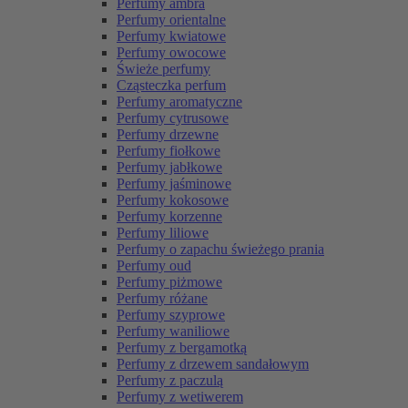
Perfumy ambra
Perfumy orientalne
Perfumy kwiatowe
Perfumy owocowe
Świeże perfumy
Cząsteczka perfum
Perfumy aromatyczne
Perfumy cytrusowe
Perfumy drzewne
Perfumy fiołkowe
Perfumy jabłkowe
Perfumy jaśminowe
Perfumy kokosowe
Perfumy korzenne
Perfumy liliowe
Perfumy o zapachu świeżego prania
Perfumy oud
Perfumy piżmowe
Perfumy różane
Perfumy szyprowe
Perfumy waniliowe
Perfumy z bergamotką
Perfumy z drzewem sandałowym
Perfumy z paczulą
Perfumy z wetiwerem