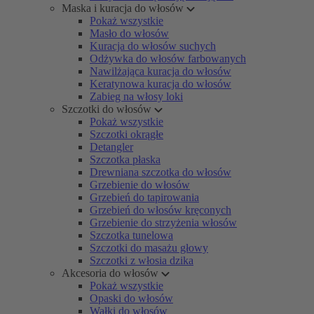
Maska i kuracja do włosów
Pokaż wszystkie
Masło do włosów
Kuracja do włosów suchych
Odżywka do włosów farbowanych
Nawilżająca kuracja do włosów
Keratynowa kuracja do włosów
Zabieg na włosy loki
Szczotki do włosów
Pokaż wszystkie
Szczotki okrągłe
Detangler
Szczotka płaska
Drewniana szczotka do włosów
Grzebienie do włosów
Grzebień do tapirowania
Grzebień do włosów kręconych
Grzebienie do strzyżenia włosów
Szczotka tunelowa
Szczotki do masażu głowy
Szczotki z włosia dzika
Akcesoria do włosów
Pokaż wszystkie
Opaski do włosów
Wałki do włosów