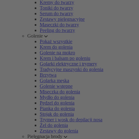
Kremy do twarzy
Toniki do twarzy
Serum do twarzy
Zestawy pielęgnacyjne
Maseczki do twarzy
Peeling do twarzy
Golenie
Pokaż wszystkie
Krem do golenia
Golenie na mokro
Krem i balsam po goleniu
Golarki elektryczne i trymery
Tradycyjne maszynki do golenia
Brzytwa
Golarka męska
Golenie wstępne
Miseczka do golenia
Mydło do golenia
Pędzel do golenia
Pianka do golenia
Stojak do golenia
Trymer i wosk do depilacji nosa
Żel do golenia
Zestawy do golenia
Pielęgnacja brody