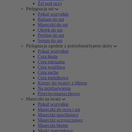
Żel pod oczy
Pielęgnacja ust
Pokaż wszystkie
Balsam do ust
Maseczki do ust
Olejek do ust
Peeling do ust
Serum do ust
Pielęgnacja zgodnie z potrzebami/typem skóry
Pokaż wszystkie
Cera tłusta
Cera mieszana
Cera wrażliwa
Cera sucha
Cera trądzikowa
Kremy do twarzy z filtrem
Na przebarwienia
Przeciwzmarszczkowe
Maseczki na twarz
Pokaż wszystkie
Maseczki do oczu i ust
Maseczki nawilżające
Maseczki oczyszczające
Maseczki błotne
Maski materiałowe