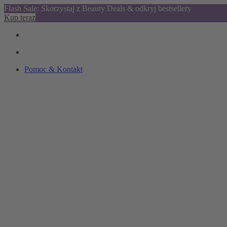
Flash Sale: Skorzystaj z Beauty Deals & odkryj bestsellery
Kup teraz
Pomoc & Kontakt