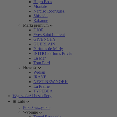
Hugo Boss
Montale
Narciso Rodriguez
Shiseido
Rabanne
Marki premium
DIOR
Yves Saint Laurent
GIVENCHY
GUERLAIN
Parfums de Marly
INITIO Parfums Privés
La Mer
Tom Ford
Nowość
Widian
IRÄYE
NEST NEW YORK
La Prairie
TYPEBEA
Wyprzedaż i bestsellery
☀️ Lato
Pokaż wszystkie
Wybrane
Travel Essentials