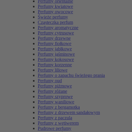
Perfumy orientalne
Perfumy kwiatowe
Perfumy owocowe
Świeże perfumy
Cząsteczka perfum
Perfumy aromatyczne
Perfumy cytrusowe
Perfumy drzewne
Perfumy fiołkowe
Perfumy jabłkowe
Perfumy jaśminowe
Perfumy kokosowe
Perfumy korzenne
Perfumy liliowe
Perfumy o zapachu świeżego prania
Perfumy oud
Perfumy piżmowe
Perfumy różane
Perfumy szyprowe
Perfumy waniliowe
Perfumy z bergamotką
Perfumy z drzewem sandałowym
Perfumy z paczulą
Perfumy z wetiwerem
Pudrowe perfumy