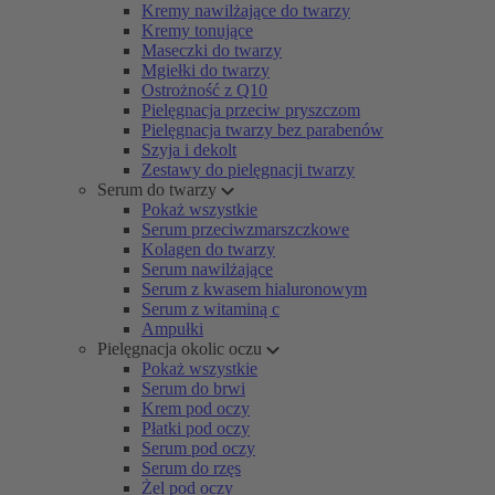
Kremy nawilżające do twarzy
Kremy tonujące
Maseczki do twarzy
Mgiełki do twarzy
Ostrożność z Q10
Pielęgnacja przeciw pryszczom
Pielęgnacja twarzy bez parabenów
Szyja i dekolt
Zestawy do pielęgnacji twarzy
Serum do twarzy
Pokaż wszystkie
Serum przeciwzmarszczkowe
Kolagen do twarzy
Serum nawilżające
Serum z kwasem hialuronowym
Serum z witaminą c
Ampułki
Pielęgnacja okolic oczu
Pokaż wszystkie
Serum do brwi
Krem pod oczy
Płatki pod oczy
Serum pod oczy
Serum do rzęs
Żel pod oczy