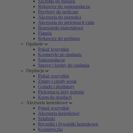
Szczotki do masażu
Rękawice do samoopalacza
Przybory do pedicure
Akcesoria do paznokci
Akcesoria do pielęgnacji ciała
Bransoletki materiałowe
Flanela
Rękawice do peelingu
Opalanie
Pokaż wszystkie
Kosmetyki po opalaniu
Samoopalacze
Spraye i kremy do opalania
Depilacja
Pokaż wszystkie
Zimny i ciepły wosk
Golarki i depilatory
Pielęgnacja przy goleniu
Krem do depilacji
Akcesoria łazienkowe
Pokaż wszystkie
Akcesoria łazienkowe
Szlafroki
Ręczniki i dywaniki łazienkowe
Kosmetyczki