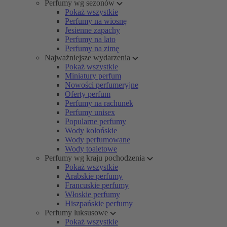
Perfumy wg sezonów
Pokaż wszystkie
Perfumy na wiosnę
Jesienne zapachy
Perfumy na lato
Perfumy na zimę
Najważniejsze wydarzenia
Pokaż wszystkie
Miniatury perfum
Nowości perfumeryjne
Oferty perfum
Perfumy na rachunek
Perfumy unisex
Popularne perfumy
Wody kolońskie
Wody perfumowane
Wody toaletowe
Perfumy wg kraju pochodzenia
Pokaż wszystkie
Arabskie perfumy
Francuskie perfumy
Włoskie perfumy
Hiszpańskie perfumy
Perfumy luksusowe
Pokaż wszystkie