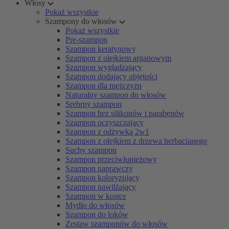
Włosy
Pokaż wszystkie
Szampony do włosów
Pokaż wszystkie
Pre-szampon
Szampon keratynowy
Szampon z olejkiem arganowym
Szampon wygładzający
Szampon dodający objętości
Szampon dla mężczyzn
Naturalny szampon do włosów
Srebrny szampon
Szampon bez silikonów i parabenów
Szampon oczyszczający
Szampon z odżywką 2w1
Szampon z olejkiem z drzewa herbacianego
Suchy szampon
Szampon przeciwłupieżowy
Szampon naprawczy
Szampon koloryzujący
Szampon nawilżający
Szampon w kostce
Mydło do włosów
Szampon do loków
Zestaw szamponów do włosów