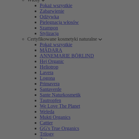
Pokaż wszystkie
Zabarwienie
Odżywka
Pielęgnacja włosów
Szampon
Stylizacja
Certyfikowane kosmetyki naturalne
Pokaż wszystkie
MÁDARA
ANNEMARIE BÖRLIND
Hej Organic
Heliotrop
Lavera
Logona
Primavera
Santaverde
Sante Naturkosmetik
Tautropfen
We Love The Planet
Weleda
Mukti Organics
Cattier
GG's True Organics
Trilogy