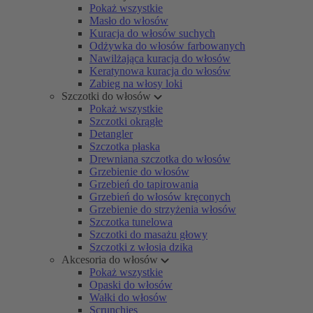
Pokaż wszystkie
Masło do włosów
Kuracja do włosów suchych
Odżywka do włosów farbowanych
Nawilżająca kuracja do włosów
Keratynowa kuracja do włosów
Zabieg na włosy loki
Szczotki do włosów
Pokaż wszystkie
Szczotki okrągłe
Detangler
Szczotka płaska
Drewniana szczotka do włosów
Grzebienie do włosów
Grzebień do tapirowania
Grzebień do włosów kręconych
Grzebienie do strzyżenia włosów
Szczotka tunelowa
Szczotki do masażu głowy
Szczotki z włosia dzika
Akcesoria do włosów
Pokaż wszystkie
Opaski do włosów
Wałki do włosów
Scrunchies