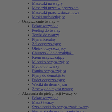
Maseczki na wągry
Maseczki przeciw pryszczom
Maseczki przeciwstarzeniowe
Maski rozświetlające
Oczyszczanie twarzy
Pokaż wszystkie
Peeling do twarzy
Toniki do twarzy
Płyn miceralny
Żel oczyszczający
Olejek oczyszczający
Chusteczki do demakijażu
Krem oczyszczający
Mleczko oczyszczające
Mydło do twarzy
Pianka oczyszczająca
Płyny do demakijażu
Puder oczyszczający
Waciki do demakijażu
Zestawy do mycia twarzy
Akcesoria do pielęgnacji twarzy
Pokaż wszystkie
Masaż twarzy
Szczoteczki do oczyszczania twarzy
Narzędzia do oczyszczania twarzy