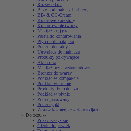
Rozświetlacz
Bazy pod makijaż i primery
BB- & CC-Cream
Kolorowe korektory
Konturowanie twarzy
Makijaż kryjący
Paleta do konturowania
Płyn do demakijażu
Puder mineralny
Utrwalacz do makijażu
Produkty pokrywające
Akcesoria
Makijaż przeciwstarzeniowy
Bronzer do twarzy
Podkład w kompakcie
Podkład w kremie
Produkty do makijażu
Podkład w płynie
Puder prasowany
Puder sypki
Zestaw kosmetyków do makijażu
Do oczu
Pokaż wszystkie
Cienie do powiek
Tusze do rzęs