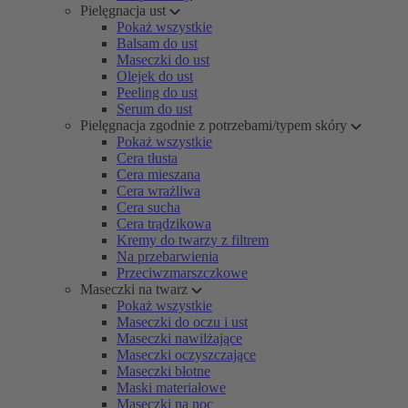
Pielęgnacja ust
Pokaż wszystkie
Balsam do ust
Maseczki do ust
Olejek do ust
Peeling do ust
Serum do ust
Pielęgnacja zgodnie z potrzebami/typem skóry
Pokaż wszystkie
Cera tłusta
Cera mieszana
Cera wrażliwa
Cera sucha
Cera trądzikowa
Kremy do twarzy z filtrem
Na przebarwienia
Przeciwzmarszczkowe
Maseczki na twarz
Pokaż wszystkie
Maseczki do oczu i ust
Maseczki nawilżające
Maseczki oczyszczające
Maseczki błotne
Maski materiałowe
Maseczki na noc