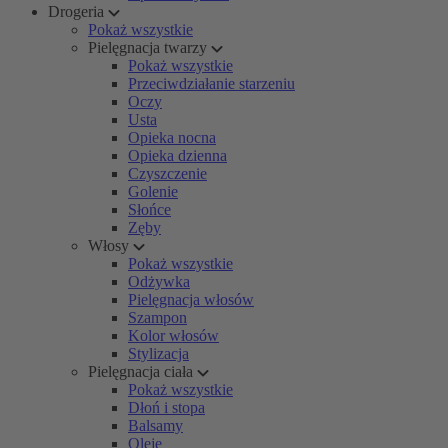
Drogeria
Pokaż wszystkie
Pielęgnacja twarzy
Pokaż wszystkie
Przeciwdziałanie starzeniu
Oczy
Usta
Opieka nocna
Opieka dzienna
Czyszczenie
Golenie
Słońce
Zęby
Włosy
Pokaż wszystkie
Odżywka
Pielęgnacja włosów
Szampon
Kolor włosów
Stylizacja
Pielęgnacja ciała
Pokaż wszystkie
Dłoń i stopa
Balsamy
Oleje