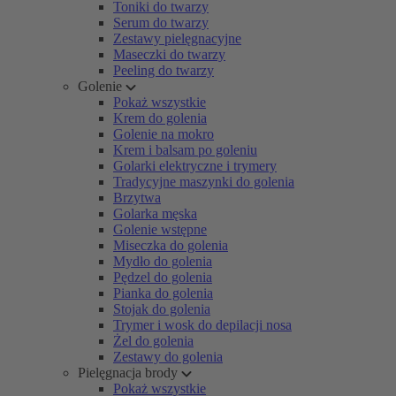
Toniki do twarzy
Serum do twarzy
Zestawy pielęgnacyjne
Maseczki do twarzy
Peeling do twarzy
Golenie
Pokaż wszystkie
Krem do golenia
Golenie na mokro
Krem i balsam po goleniu
Golarki elektryczne i trymery
Tradycyjne maszynki do golenia
Brzytwa
Golarka męska
Golenie wstępne
Miseczka do golenia
Mydło do golenia
Pędzel do golenia
Pianka do golenia
Stojak do golenia
Trymer i wosk do depilacji nosa
Żel do golenia
Zestawy do golenia
Pielęgnacja brody
Pokaż wszystkie