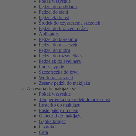
Pokaż wszystkie
Pędzel do podkładu
Pędzel do cieni
Pędzelek do ust
Środek do czyszczenia szczotek
Pędzel do bronzera i różu
Aplikatory
Pędzel do korektora
Pędzel do maseczek
Pędzel do pudru
Pędzel do rozświetlacza
Pędzelek do eyelinera
Pudry sypkie
Szczoteczka do brwi
Worki na szczotki
Zestaw pędzli do makijażu
Akcesoria do makijażu
Pokaż wszystkie
Temperówka do kredek do oczu i ust
Lusterko do makijażu
Puste palety do cieni
Gąbeczki do makijażu
Gąbka konjac
Paznokcie
Cera