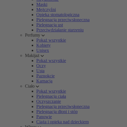
Maski
Mężczyźni
Opieka stomatologiczna
Pielęgnacja przeciwsłoneczna
Pielęgnacja ust
Przeciwdziałanie starzeniu
Perfumy
Pokaż wszystkie
Kobiety
Unisex
Makijaż
Pokaż wszystkie
Oczy
Usta
Paznokcie
Karnacja
Ciało
Pokaż wszystkie
Pielęgnacja ciała
Oczyszczanie
Pielęgnacja przeciwsłoneczna
Pielęgnacja dłoni i stóp
Panowie
Ciąża i opieka nad dzieckiem
Włosy