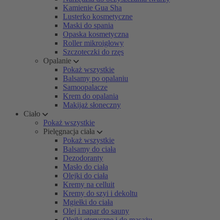
Kamienie Gua Sha
Lusterko kosmetyczne
Maski do spania
Opaska kosmetyczna
Roller mikroigłowy
Szczoteczki do rzęs
Opalanie
Pokaż wszystkie
Balsamy po opalaniu
Samoopalacze
Krem do opalania
Makijaż słoneczny
Ciało
Pokaż wszystkie
Pielęgnacja ciała
Pokaż wszystkie
Balsamy do ciała
Dezodoranty
Masło do ciała
Olejki do ciała
Kremy na celluit
Kremy do szyi i dekoltu
Mgiełki do ciała
Olej i napar do sauny
Olejki eteryczne i do masażu