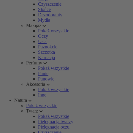
Czyszczenie
Słońce
Dezodoranty
Mydła
Makijaż
Pokaż wszystkie
Oczy
Usta
Paznokcie
Szczotka
Karnacja
Perfumy
Pokaż wszystkie
Panie
Panowie
Akcesoria
Pokaż wszystkie
Inne
Natura
Pokaż wszystkie
Twarz
Pokaż wszystkie
Pielęgnacja twarzy
Pielęgnacja oczu
Czyszczenie