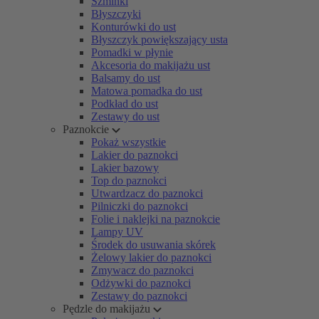
Szminki
Błyszczyki
Konturówki do ust
Błyszczyk powiększający usta
Pomadki w płynie
Akcesoria do makijażu ust
Balsamy do ust
Matowa pomadka do ust
Podkład do ust
Zestawy do ust
Paznokcie
Pokaż wszystkie
Lakier do paznokci
Lakier bazowy
Top do paznokci
Utwardzacz do paznokci
Pilniczki do paznokci
Folie i naklejki na paznokcie
Lampy UV
Środek do usuwania skórek
Żelowy lakier do paznokci
Zmywacz do paznokci
Odżywki do paznokci
Zestawy do paznokci
Pędzle do makijażu