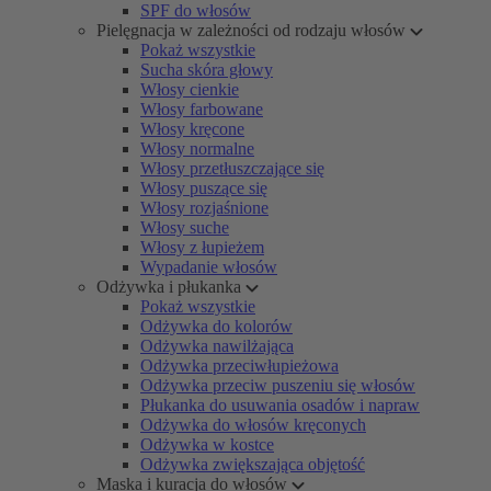
SPF do włosów
Pielęgnacja w zależności od rodzaju włosów
Pokaż wszystkie
Sucha skóra głowy
Włosy cienkie
Włosy farbowane
Włosy kręcone
Włosy normalne
Włosy przetłuszczające się
Włosy puszące się
Włosy rozjaśnione
Włosy suche
Włosy z łupieżem
Wypadanie włosów
Odżywka i płukanka
Pokaż wszystkie
Odżywka do kolorów
Odżywka nawilżająca
Odżywka przeciwłupieżowa
Odżywka przeciw puszeniu się włosów
Płukanka do usuwania osadów i napraw
Odżywka do włosów kręconych
Odżywka w kostce
Odżywka zwiększająca objętość
Maska i kuracja do włosów