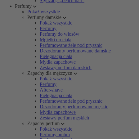
Stylizacja „beach hair”
Perfumy
Pokaż wszystkie
Perfumy damskie
Pokaż wszystkie
Perfumy
Perfumy do włosów
Mgiełki do ciała
Perfumowane żele pod prysznic
Dezodoranty perfumowane damskie
Pielęgnacja ciała
Mydła zapachowe
Zestawy perfum damskich
Zapachy dla mężczyzn
Pokaż wszystkie
Perfumy
After-shave
Pielęgnacja ciała
Perfumowane żele pod prysznic
Dezodoranty perfumowane męskie
Mydła zapachowe
Zestawy perfum męskich
Zapachy perfum
Pokaż wszystkie
Perfumy ambra