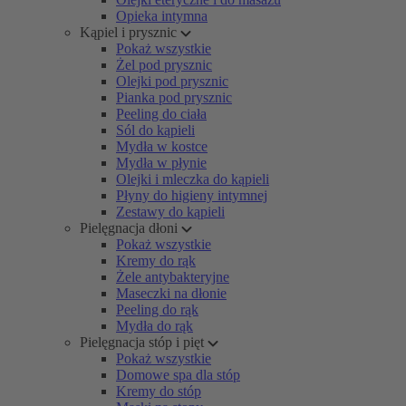
Opieka intymna
Kąpiel i prysznic
Pokaż wszystkie
Żel pod prysznic
Olejki pod prysznic
Pianka pod prysznic
Peeling do ciała
Sól do kąpieli
Mydła w kostce
Mydła w płynie
Olejki i mleczka do kąpieli
Płyny do higieny intymnej
Zestawy do kąpieli
Pielęgnacja dłoni
Pokaż wszystkie
Kremy do rąk
Żele antybakteryjne
Maseczki na dłonie
Peeling do rąk
Mydła do rąk
Pielęgnacja stóp i pięt
Pokaż wszystkie
Domowe spa dla stóp
Kremy do stóp