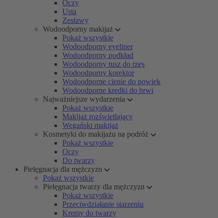
Oczy
Usta
Zestawy
Wodoodporny makijaż
Pokaż wszystkie
Wodoodporny eyeliner
Wodoodporny podkład
Wodoodporny tusz do rzęs
Wodoodporny korektor
Wodoodporne cienie do powiek
Wodoodporne kredki do brwi
Najważniejsze wydarzenia
Pokaż wszystkie
Makijaż rozświetlający
Wegański makijaż
Kosmetyki do makijażu na podróż
Pokaż wszystkie
Oczy
Do twarzy
Pielęgnacja dla mężczyzn
Pokaż wszystkie
Pielęgnacja twarzy dla mężczyzn
Pokaż wszystkie
Przeciwdziałanie starzeniu
Kremy do twarzy