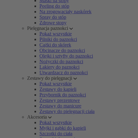
Maski na stopy
Peeling do stóp
Na zrogowaciały naskórek
Spray do stóp
Zdrowe stopy
Pielęgnacja paznokci
Pokaż wszystkie
Pilniki do paznokci
Cążki do skórek
Obcinacze do paznokci
Olejki i sztyfty do paznokci
Nożyczki do paznokci
Lakiery do paznokci
Utwardzacz do paznokci
Zestawy do pielęgnacji
Pokaż wszystkie
Zestawy do kąpieli
Przybornik do paznokci
Zestawy prezentowe
Zestawy do manicure
Zestawy do pielęgnacji ciała
Akcesoria
Pokaż wszystkie
Myjki i gąbki do kąpieli
Szczotki do ciała