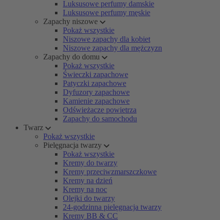
Luksusowe perfumy damskie
Luksusowe perfumy męskie
Zapachy niszowe
Pokaż wszystkie
Niszowe zapachy dla kobiet
Niszowe zapachy dla mężczyzn
Zapachy do domu
Pokaż wszystkie
Świeczki zapachowe
Patyczki zapachowe
Dyfuzory zapachowe
Kamienie zapachowe
Odświeżacze powietrza
Zapachy do samochodu
Twarz
Pokaż wszystkie
Pielęgnacja twarzy
Pokaż wszystkie
Kremy do twarzy
Kremy przeciwzmarszczkowe
Kremy na dzień
Kremy na noc
Olejki do twarzy
24-godzinna pielęgnacja twarzy
Kremy BB & CC