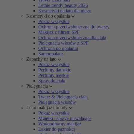
Letnie trendy beauty 2026
Kosmetyki na lato dla niego
Kosmetyki do opalania
Pokaż wszystkie
Ochrona przeciwsłoneczna do twarzy
Makijaż z filtrem SPF
Ochrona przeciwsłoneczna dla ciała
Pielęgnacja włosów z SPF
Ochrona po opalaniu
Samoopalacz
Zapachy na lato
Pokaż wszystkie
Perfumy damskie
Perfumy męskie
Spray do ciała
Pielęgnacja
Pokaż wszystkie
Twarz & Pielęgnacja ciała
Pielęgnacja włosów
Letni makijaż i trendy
Pokaż wszystkie
Mgiełki i spraye utrwalające
Wodoodporny makijaż
Lakier do paznokci