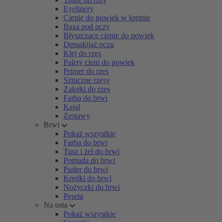
Eyelinery
Cienie do powiek w kremie
Baza pod oczy
Błyszczące cienie do powiek
Demakijaż oczu
Klej do rzęs
Palety cieni do powiek
Primer do rzęs
Sztuczne rzęsy
Zalotki do rzęs
Farba do brwi
Kajal
Zestawy
Brwi
Pokaż wszystkie
Farba do brwi
Tusz i żel do brwi
Pomada do brwi
Puder do brwi
Kredki do brwi
Nożyczki do brwi
Pęseta
Na usta
Pokaż wszystkie