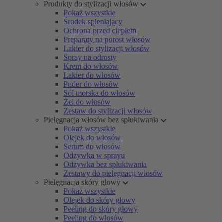
Produkty do stylizacji włosów
Pokaż wszystkie
Środek spieniający
Ochrona przed ciepłem
Preparaty na porost włosów
Lakier do stylizacji włosów
Spray na odrosty
Krem do włosów
Lakier do włosów
Puder do włosów
Sól morska do włosów
Żel do włosów
Zestaw do stylizacji włosów
Pielęgnacja włosów bez spłukiwania
Pokaż wszystkie
Olejek do włosów
Serum do włosów
Odżywka w sprayu
Odżywka bez spłukiwania
Zestawy do pielęgnacji włosów
Pielęgnacja skóry głowy
Pokaż wszystkie
Olejek do skóry głowy
Peeling do skóry głowy
Peeling do włosów