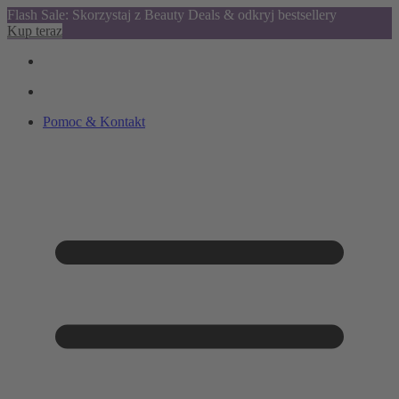
Flash Sale: Skorzystaj z Beauty Deals & odkryj bestsellery
Kup teraz
Pomoc & Kontakt