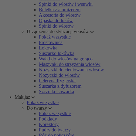
Spinki do włosów i wsuwki
Butelka z atomizerem
Akcesoria do włosów
Opaska do loków
Spinki do włosów
Urządzenia do stylizacji włosów
Pokaż wszystkie
Prostownica
Lokówka
Suszarko lokówka
Wałki do włosów na gorąco
Maszynki do strzyżenia włosów
Nożyczki do cieniowania włosów
Nożyczki do włosów
Peleryna fryzjerska
Suszarka z dyfuzorem
Szczotko suszarka
Makijaż
Pokaż wszystkie
Do twarzy
Pokaż wszystkie
Podkłady
Korektory
Pudry do twarzy
Róż do policzków