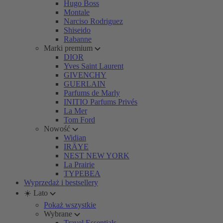
Hugo Boss
Montale
Narciso Rodriguez
Shiseido
Rabanne
Marki premium
DIOR
Yves Saint Laurent
GIVENCHY
GUERLAIN
Parfums de Marly
INITIO Parfums Privés
La Mer
Tom Ford
Nowość
Widian
IRÄYE
NEST NEW YORK
La Prairie
TYPEBEA
Wyprzedaż i bestsellery
☀️ Lato
Pokaż wszystkie
Wybrane
Travel Essentials