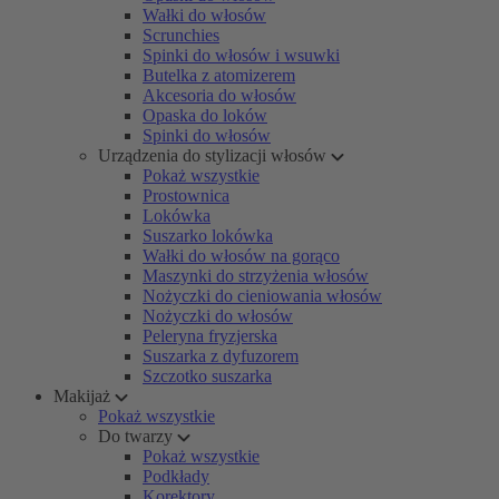
Wałki do włosów
Scrunchies
Spinki do włosów i wsuwki
Butelka z atomizerem
Akcesoria do włosów
Opaska do loków
Spinki do włosów
Urządzenia do stylizacji włosów
Pokaż wszystkie
Prostownica
Lokówka
Suszarko lokówka
Wałki do włosów na gorąco
Maszynki do strzyżenia włosów
Nożyczki do cieniowania włosów
Nożyczki do włosów
Peleryna fryzjerska
Suszarka z dyfuzorem
Szczotko suszarka
Makijaż
Pokaż wszystkie
Do twarzy
Pokaż wszystkie
Podkłady
Korektory