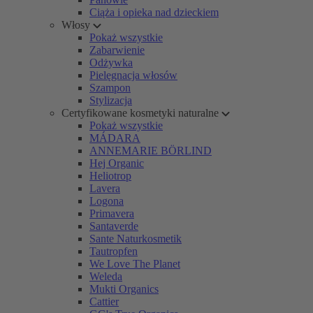
Ciąża i opieka nad dzieckiem
Włosy
Pokaż wszystkie
Zabarwienie
Odżywka
Pielęgnacja włosów
Szampon
Stylizacja
Certyfikowane kosmetyki naturalne
Pokaż wszystkie
MÁDARA
ANNEMARIE BÖRLIND
Hej Organic
Heliotrop
Lavera
Logona
Primavera
Santaverde
Sante Naturkosmetik
Tautropfen
We Love The Planet
Weleda
Mukti Organics
Cattier