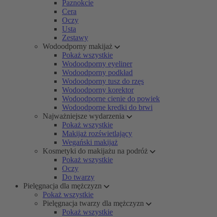
Paznokcie
Cera
Oczy
Usta
Zestawy
Wodoodporny makijaż
Pokaż wszystkie
Wodoodporny eyeliner
Wodoodporny podkład
Wodoodporny tusz do rzęs
Wodoodporny korektor
Wodoodporne cienie do powiek
Wodoodporne kredki do brwi
Najważniejsze wydarzenia
Pokaż wszystkie
Makijaż rozświetlający
Wegański makijaż
Kosmetyki do makijażu na podróż
Pokaż wszystkie
Oczy
Do twarzy
Pielęgnacja dla mężczyzn
Pokaż wszystkie
Pielęgnacja twarzy dla mężczyzn
Pokaż wszystkie