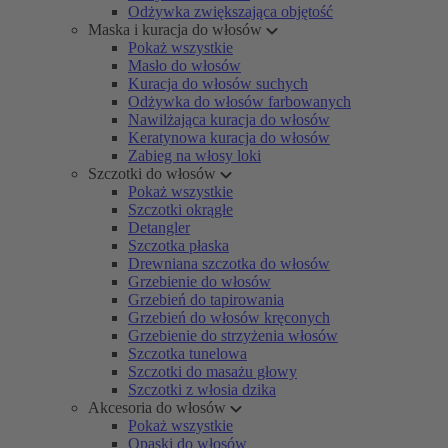
Odżywka zwiększająca objętość
Maska i kuracja do włosów
Pokaż wszystkie
Masło do włosów
Kuracja do włosów suchych
Odżywka do włosów farbowanych
Nawilżająca kuracja do włosów
Keratynowa kuracja do włosów
Zabieg na włosy loki
Szczotki do włosów
Pokaż wszystkie
Szczotki okrągłe
Detangler
Szczotka płaska
Drewniana szczotka do włosów
Grzebienie do włosów
Grzebień do tapirowania
Grzebień do włosów kręconych
Grzebienie do strzyżenia włosów
Szczotka tunelowa
Szczotki do masażu głowy
Szczotki z włosia dzika
Akcesoria do włosów
Pokaż wszystkie
Opaski do włosów