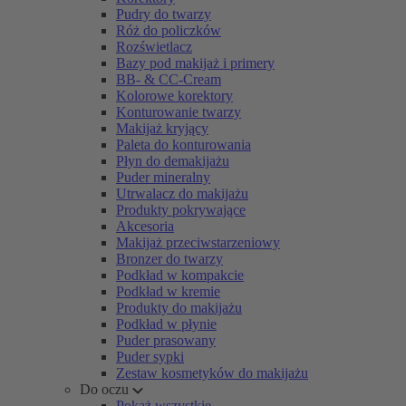
Pudry do twarzy
Róż do policzków
Rozświetlacz
Bazy pod makijaż i primery
BB- & CC-Cream
Kolorowe korektory
Konturowanie twarzy
Makijaż kryjący
Paleta do konturowania
Płyn do demakijażu
Puder mineralny
Utrwalacz do makijażu
Produkty pokrywające
Akcesoria
Makijaż przeciwstarzeniowy
Bronzer do twarzy
Podkład w kompakcie
Podkład w kremie
Produkty do makijażu
Podkład w płynie
Puder prasowany
Puder sypki
Zestaw kosmetyków do makijażu
Do oczu
Pokaż wszystkie