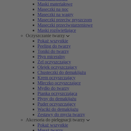
Maski materiałowe
Maseczki na noc
Maseczki na wągry
Maseczki przeciw pryszczom
Maseczki przeciwstarzeniowe
Maski rozświetlające
Oczyszczanie twarzy
Pokaż wszystkie
Peeling do twarzy
Toniki do twarzy
Płyn miceralny
Żel oczyszczający
Olejek oczyszczający
Chusteczki do demakijażu
Krem oczyszczający
Mleczko oczyszczające
Mydło do twarzy
Pianka oczyszczająca
Płyny do demakijażu
Puder oczyszczający
Waciki do demakijażu
Zestawy do mycia twarzy
Akcesoria do pielęgnacji twarzy
Pokaż wszystkie
Masaż twarzy