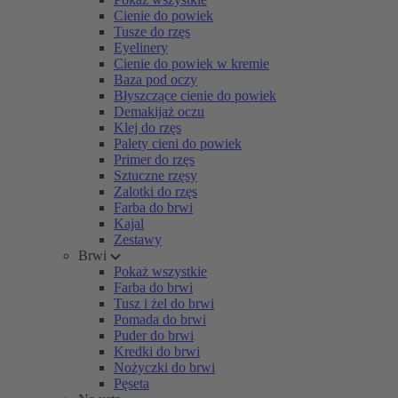
Cienie do powiek
Tusze do rzęs
Eyelinery
Cienie do powiek w kremie
Baza pod oczy
Błyszczące cienie do powiek
Demakijaż oczu
Klej do rzęs
Palety cieni do powiek
Primer do rzęs
Sztuczne rzęsy
Zalotki do rzęs
Farba do brwi
Kajal
Zestawy
Brwi
Pokaż wszystkie
Farba do brwi
Tusz i żel do brwi
Pomada do brwi
Puder do brwi
Kredki do brwi
Nożyczki do brwi
Pęseta