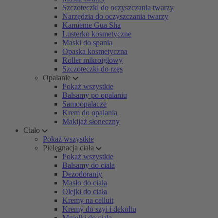
Szczoteczki do oczyszczania twarzy
Narzędzia do oczyszczania twarzy
Kamienie Gua Sha
Lusterko kosmetyczne
Maski do spania
Opaska kosmetyczna
Roller mikroigłowy
Szczoteczki do rzęs
Opalanie
Pokaż wszystkie
Balsamy po opalaniu
Samoopalacze
Krem do opalania
Makijaż słoneczny
Ciało
Pokaż wszystkie
Pielęgnacja ciała
Pokaż wszystkie
Balsamy do ciała
Dezodoranty
Masło do ciała
Olejki do ciała
Kremy na celluit
Kremy do szyi i dekoltu
Mgiełki do ciała