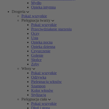
Mydło
Opieka intymna
Drogeria
Pokaż wszystkie
Pielęgnacja twarzy
Pokaż wszystkie
Przeciwdziałanie starzeniu
Oczy
Usta
Opieka nocna
Opieka dzienna
Czyszczenie
Golenie
Słońce
Zęby
Włosy
Pokaż wszystkie
Odżywka
Pielęgnacja włosów
Szampon
Kolor włosów
Stylizacja
Pielęgnacja ciała
Pokaż wszystkie
Dłoń i stopa