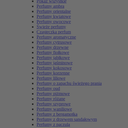
Pokaż wszystkie
Perfumy ambra
Perfumy orientalne
Perfumy kwiatowe
Perfumy owocowe
Świeże perfumy
Cząsteczka perfum
Perfumy aromatyczne
Perfumy cytrusowe
Perfumy drzewne
Perfumy fiołkowe
Perfumy jabłkowe
Perfumy jaśminowe
Perfumy kokosowe
Perfumy korzenne
Perfumy liliowe
Perfumy o zapachu świeżego prania
Perfumy oud
Perfumy piżmowe
Perfumy różane
Perfumy szyprowe
Perfumy waniliowe
Perfumy z bergamotką
Perfumy z drzewem sandałowym
Perfumy z paczulą