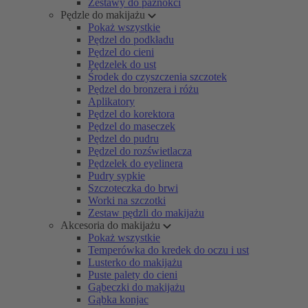
Zestawy do paznokci
Pędzle do makijażu
Pokaż wszystkie
Pędzel do podkładu
Pędzel do cieni
Pędzelek do ust
Środek do czyszczenia szczotek
Pędzel do bronzera i różu
Aplikatory
Pędzel do korektora
Pędzel do maseczek
Pędzel do pudru
Pędzel do rozświetlacza
Pędzelek do eyelinera
Pudry sypkie
Szczoteczka do brwi
Worki na szczotki
Zestaw pędzli do makijażu
Akcesoria do makijażu
Pokaż wszystkie
Temperówka do kredek do oczu i ust
Lusterko do makijażu
Puste palety do cieni
Gąbeczki do makijażu
Gąbka konjac