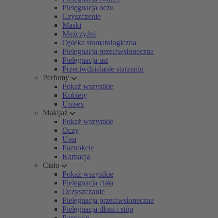
Pielęgnacja oczu
Czyszczenie
Maski
Mężczyźni
Opieka stomatologiczna
Pielęgnacja przeciwsłoneczna
Pielęgnacja ust
Przeciwdziałanie starzeniu
Perfumy
Pokaż wszystkie
Kobiety
Unisex
Makijaż
Pokaż wszystkie
Oczy
Usta
Paznokcie
Karnacja
Ciało
Pokaż wszystkie
Pielęgnacja ciała
Oczyszczanie
Pielęgnacja przeciwsłoneczna
Pielęgnacja dłoni i stóp
Panowie