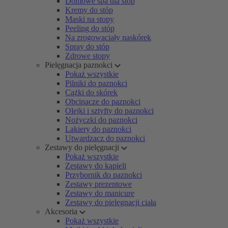
Domowe spa dla stóp
Kremy do stóp
Maski na stopy
Peeling do stóp
Na zrogowaciały naskórek
Spray do stóp
Zdrowe stopy
Pielęgnacja paznokci
Pokaż wszystkie
Pilniki do paznokci
Cążki do skórek
Obcinacze do paznokci
Olejki i sztyfty do paznokci
Nożyczki do paznokci
Lakiery do paznokci
Utwardzacz do paznokci
Zestawy do pielęgnacji
Pokaż wszystkie
Zestawy do kąpieli
Przybornik do paznokci
Zestawy prezentowe
Zestawy do manicure
Zestawy do pielęgnacji ciała
Akcesoria
Pokaż wszystkie