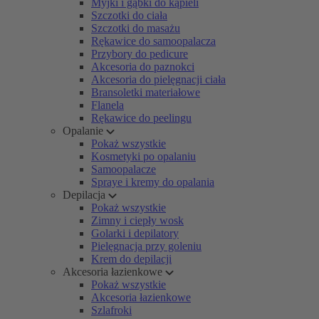
Myjki i gąbki do kąpieli
Szczotki do ciała
Szczotki do masażu
Rękawice do samoopalacza
Przybory do pedicure
Akcesoria do paznokci
Akcesoria do pielęgnacji ciała
Bransoletki materiałowe
Flanela
Rękawice do peelingu
Opalanie
Pokaż wszystkie
Kosmetyki po opalaniu
Samoopalacze
Spraye i kremy do opalania
Depilacja
Pokaż wszystkie
Zimny i ciepły wosk
Golarki i depilatory
Pielęgnacja przy goleniu
Krem do depilacji
Akcesoria łazienkowe
Pokaż wszystkie
Akcesoria łazienkowe
Szlafroki