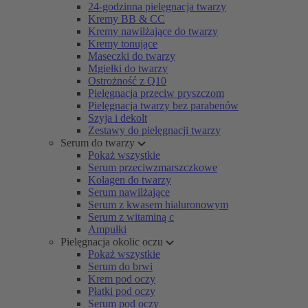
24-godzinna pielęgnacja twarzy
Kremy BB & CC
Kremy nawilżające do twarzy
Kremy tonujące
Maseczki do twarzy
Mgiełki do twarzy
Ostrożność z Q10
Pielęgnacja przeciw pryszczom
Pielęgnacja twarzy bez parabenów
Szyja i dekolt
Zestawy do pielęgnacji twarzy
Serum do twarzy
Pokaż wszystkie
Serum przeciwzmarszczkowe
Kolagen do twarzy
Serum nawilżające
Serum z kwasem hialuronowym
Serum z witaminą c
Ampułki
Pielęgnacja okolic oczu
Pokaż wszystkie
Serum do brwi
Krem pod oczy
Płatki pod oczy
Serum pod oczy