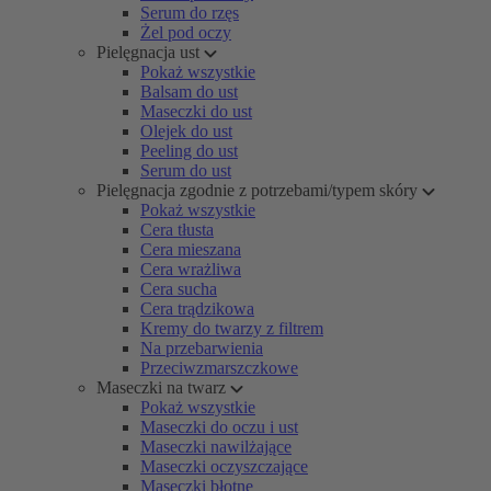
Serum do rzęs
Żel pod oczy
Pielęgnacja ust
Pokaż wszystkie
Balsam do ust
Maseczki do ust
Olejek do ust
Peeling do ust
Serum do ust
Pielęgnacja zgodnie z potrzebami/typem skóry
Pokaż wszystkie
Cera tłusta
Cera mieszana
Cera wrażliwa
Cera sucha
Cera trądzikowa
Kremy do twarzy z filtrem
Na przebarwienia
Przeciwzmarszczkowe
Maseczki na twarz
Pokaż wszystkie
Maseczki do oczu i ust
Maseczki nawilżające
Maseczki oczyszczające
Maseczki błotne