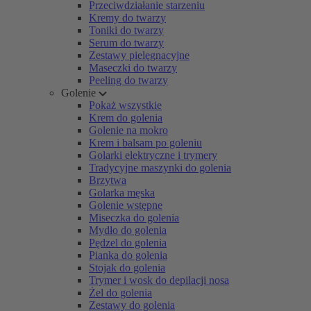
Przeciwdziałanie starzeniu
Kremy do twarzy
Toniki do twarzy
Serum do twarzy
Zestawy pielęgnacyjne
Maseczki do twarzy
Peeling do twarzy
Golenie
Pokaż wszystkie
Krem do golenia
Golenie na mokro
Krem i balsam po goleniu
Golarki elektryczne i trymery
Tradycyjne maszynki do golenia
Brzytwa
Golarka męska
Golenie wstępne
Miseczka do golenia
Mydło do golenia
Pędzel do golenia
Pianka do golenia
Stojak do golenia
Trymer i wosk do depilacji nosa
Żel do golenia
Zestawy do golenia