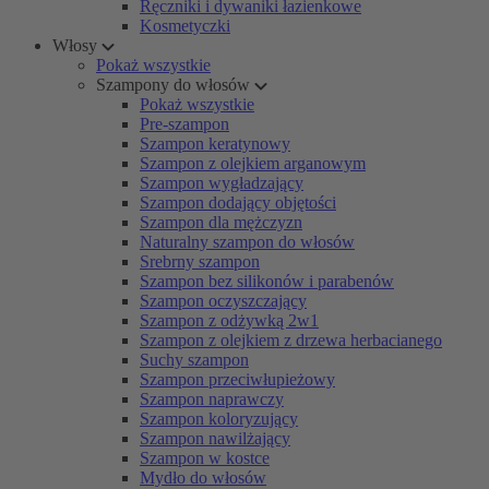
Ręczniki i dywaniki łazienkowe
Kosmetyczki
Włosy
Pokaż wszystkie
Szampony do włosów
Pokaż wszystkie
Pre-szampon
Szampon keratynowy
Szampon z olejkiem arganowym
Szampon wygładzający
Szampon dodający objętości
Szampon dla mężczyzn
Naturalny szampon do włosów
Srebrny szampon
Szampon bez silikonów i parabenów
Szampon oczyszczający
Szampon z odżywką 2w1
Szampon z olejkiem z drzewa herbacianego
Suchy szampon
Szampon przeciwłupieżowy
Szampon naprawczy
Szampon koloryzujący
Szampon nawilżający
Szampon w kostce
Mydło do włosów