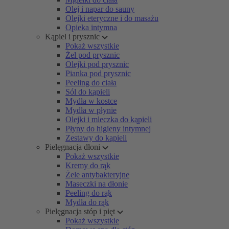
Olej i napar do sauny
Olejki eteryczne i do masażu
Opieka intymna
Kąpiel i prysznic
Pokaż wszystkie
Żel pod prysznic
Olejki pod prysznic
Pianka pod prysznic
Peeling do ciała
Sól do kąpieli
Mydła w kostce
Mydła w płynie
Olejki i mleczka do kąpieli
Płyny do higieny intymnej
Zestawy do kąpieli
Pielęgnacja dłoni
Pokaż wszystkie
Kremy do rąk
Żele antybakteryjne
Maseczki na dłonie
Peeling do rąk
Mydła do rąk
Pielęgnacja stóp i pięt
Pokaż wszystkie