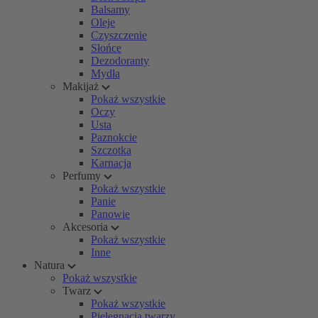
Balsamy
Oleje
Czyszczenie
Słońce
Dezodoranty
Mydła
Makijaż
Pokaż wszystkie
Oczy
Usta
Paznokcie
Szczotka
Karnacja
Perfumy
Pokaż wszystkie
Panie
Panowie
Akcesoria
Pokaż wszystkie
Inne
Natura
Pokaż wszystkie
Twarz
Pokaż wszystkie
Pielęgnacja twarzy