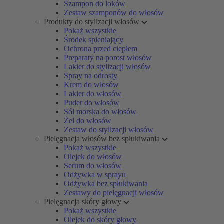
Szampon do loków
Zestaw szamponów do włosów
Produkty do stylizacji włosów
Pokaż wszystkie
Środek spieniający
Ochrona przed ciepłem
Preparaty na porost włosów
Lakier do stylizacji włosów
Spray na odrosty
Krem do włosów
Lakier do włosów
Puder do włosów
Sól morska do włosów
Żel do włosów
Zestaw do stylizacji włosów
Pielęgnacja włosów bez spłukiwania
Pokaż wszystkie
Olejek do włosów
Serum do włosów
Odżywka w sprayu
Odżywka bez spłukiwania
Zestawy do pielęgnacji włosów
Pielęgnacja skóry głowy
Pokaż wszystkie
Olejek do skóry głowy