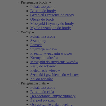
Pielęgnacja brody
Pokaż wszystkie
Balsam do brody
Grzebień i szczotka do brody
Olejek do brody
Maszynki i trymery do brody
Mydło i szampon do brody
Włosy
Pokaż wszystkie
Szampony
Pomada
Stylizacja włosów
Przeciw wypadaniu włosów
Kremy do włosów
Maszynki do strzyżenia włosów
Pasty do włosów
Pielęgnacja włosów
Szczotki i grzebienie do włosów
Żel do włosów
Pielęgnacja ciała
Pokaż wszystkie
Balsam do ciała
Dezodoranty i antyperspiranty
Żel pod prysznic
Oczyszczanie ciała i peelingi