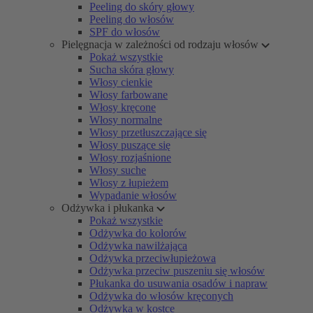
Peeling do skóry głowy
Peeling do włosów
SPF do włosów
Pielęgnacja w zależności od rodzaju włosów
Pokaż wszystkie
Sucha skóra głowy
Włosy cienkie
Włosy farbowane
Włosy kręcone
Włosy normalne
Włosy przetłuszczające się
Włosy puszące się
Włosy rozjaśnione
Włosy suche
Włosy z łupieżem
Wypadanie włosów
Odżywka i płukanka
Pokaż wszystkie
Odżywka do kolorów
Odżywka nawilżająca
Odżywka przeciwłupieżowa
Odżywka przeciw puszeniu się włosów
Płukanka do usuwania osadów i napraw
Odżywka do włosów kręconych
Odżywka w kostce