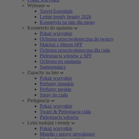
Wybrane
Travel Essentials
Letnie trendy beauty 2026
Kosmetyki na lato dla niego
Kosmetyki do opalania
Pokaż wszystkie
Ochrona przeciwsłoneczna do twarzy
Makijaż z filtrem SPF
Ochrona przeciwsłoneczna dla ciała
Pielęgnacja włosów z SPF
Ochrona po opalaniu
Samoopalacz
Zapachy na lato
Pokaż wszystkie
Perfumy damskie
Perfumy męskie
Spray do ciała
Pielęgnacja
Pokaż wszystkie
Twarz & Pielęgnacja ciała
Pielęgnacja włosów
Letni makijaż i trendy
Pokaż wszystkie
Mgiełki i spraye utrwalające