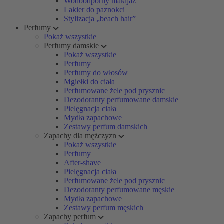
Wodoodporny makijaż
Lakier do paznokci
Stylizacja „beach hair”
Perfumy
Pokaż wszystkie
Perfumy damskie
Pokaż wszystkie
Perfumy
Perfumy do włosów
Mgiełki do ciała
Perfumowane żele pod prysznic
Dezodoranty perfumowane damskie
Pielęgnacja ciała
Mydła zapachowe
Zestawy perfum damskich
Zapachy dla mężczyzn
Pokaż wszystkie
Perfumy
After-shave
Pielęgnacja ciała
Perfumowane żele pod prysznic
Dezodoranty perfumowane męskie
Mydła zapachowe
Zestawy perfum męskich
Zapachy perfum