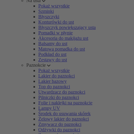
Na usta
Pokaż wszystkie
Szminki
Błyszczyki
Konturówki do ust
Błyszczyk powiększający usta
Pomadki w płynie
Akcesoria do makijażu ust
Balsamy do ust
Matowa pomadka do ust
Podkład do ust
Zestawy do ust
Paznokcie
Pokaż wszystkie
Lakier do paznokci
Lakier bazowy
Top do paznokci
Utwardzacz do paznokci
Pilniczki do paznokci
Folie i naklejki na paznokcie
Lampy UV
Środek do usuwania skórek
Żelowy lakier do paznokci
Zmywacz do paznokci
Odżywki do paznokci