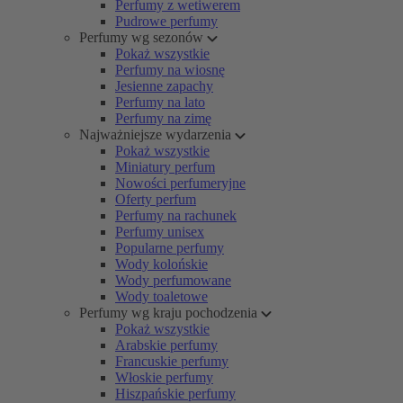
Perfumy z wetiwerem
Pudrowe perfumy
Perfumy wg sezonów
Pokaż wszystkie
Perfumy na wiosnę
Jesienne zapachy
Perfumy na lato
Perfumy na zimę
Najważniejsze wydarzenia
Pokaż wszystkie
Miniatury perfum
Nowości perfumeryjne
Oferty perfum
Perfumy na rachunek
Perfumy unisex
Popularne perfumy
Wody kolońskie
Wody perfumowane
Wody toaletowe
Perfumy wg kraju pochodzenia
Pokaż wszystkie
Arabskie perfumy
Francuskie perfumy
Włoskie perfumy
Hiszpańskie perfumy