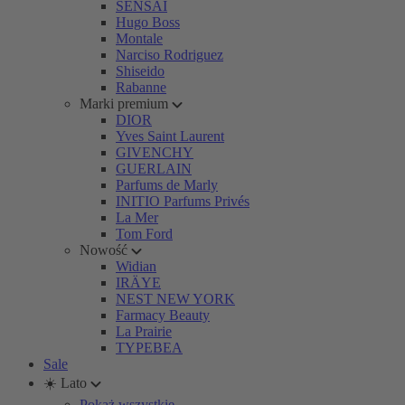
SENSAI
Hugo Boss
Montale
Narciso Rodriguez
Shiseido
Rabanne
Marki premium
DIOR
Yves Saint Laurent
GIVENCHY
GUERLAIN
Parfums de Marly
INITIO Parfums Privés
La Mer
Tom Ford
Nowość
Widian
IRÄYE
NEST NEW YORK
Farmacy Beauty
La Prairie
TYPEBEA
Sale
☀️ Lato
Pokaż wszystkie