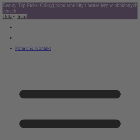
Beauty Top Picks: Odkryj popularne hity i bestsellery w obniżonych
cenach
Odkryj teraz
Pomoc & Kontakt