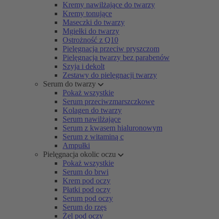
Kremy nawilżające do twarzy
Kremy tonujące
Maseczki do twarzy
Mgiełki do twarzy
Ostrożność z Q10
Pielęgnacja przeciw pryszczom
Pielęgnacja twarzy bez parabenów
Szyja i dekolt
Zestawy do pielęgnacji twarzy
Serum do twarzy
Pokaż wszystkie
Serum przeciwzmarszczkowe
Kolagen do twarzy
Serum nawilżające
Serum z kwasem hialuronowym
Serum z witaminą c
Ampułki
Pielęgnacja okolic oczu
Pokaż wszystkie
Serum do brwi
Krem pod oczy
Płatki pod oczy
Serum pod oczy
Serum do rzęs
Żel pod oczy