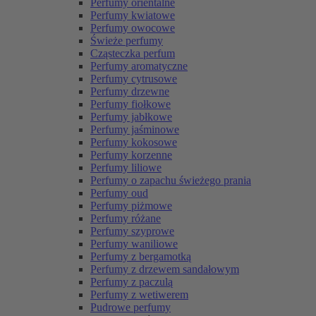
Perfumy orientalne
Perfumy kwiatowe
Perfumy owocowe
Świeże perfumy
Cząsteczka perfum
Perfumy aromatyczne
Perfumy cytrusowe
Perfumy drzewne
Perfumy fiołkowe
Perfumy jabłkowe
Perfumy jaśminowe
Perfumy kokosowe
Perfumy korzenne
Perfumy liliowe
Perfumy o zapachu świeżego prania
Perfumy oud
Perfumy piżmowe
Perfumy różane
Perfumy szyprowe
Perfumy waniliowe
Perfumy z bergamotką
Perfumy z drzewem sandałowym
Perfumy z paczulą
Perfumy z wetiwerem
Pudrowe perfumy