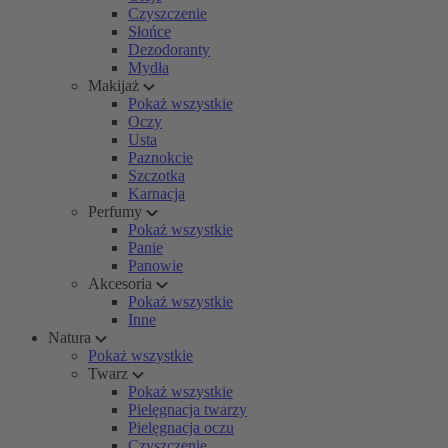
Czyszczenie
Słońce
Dezodoranty
Mydła
Makijaż
Pokaż wszystkie
Oczy
Usta
Paznokcie
Szczotka
Karnacja
Perfumy
Pokaż wszystkie
Panie
Panowie
Akcesoria
Pokaż wszystkie
Inne
Natura
Pokaż wszystkie
Twarz
Pokaż wszystkie
Pielęgnacja twarzy
Pielęgnacja oczu
Czyszczenie