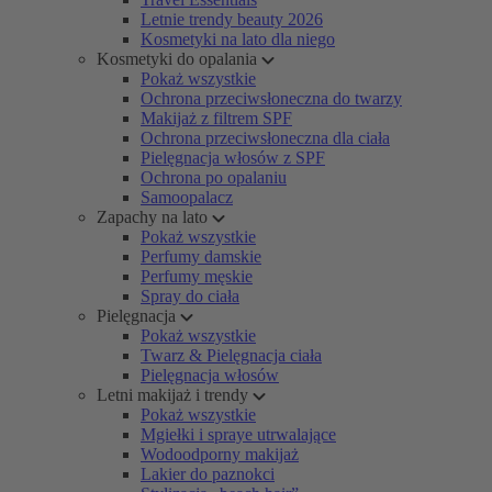
Letnie trendy beauty 2026
Kosmetyki na lato dla niego
Kosmetyki do opalania
Pokaż wszystkie
Ochrona przeciwsłoneczna do twarzy
Makijaż z filtrem SPF
Ochrona przeciwsłoneczna dla ciała
Pielęgnacja włosów z SPF
Ochrona po opalaniu
Samoopalacz
Zapachy na lato
Pokaż wszystkie
Perfumy damskie
Perfumy męskie
Spray do ciała
Pielęgnacja
Pokaż wszystkie
Twarz & Pielęgnacja ciała
Pielęgnacja włosów
Letni makijaż i trendy
Pokaż wszystkie
Mgiełki i spraye utrwalające
Wodoodporny makijaż
Lakier do paznokci