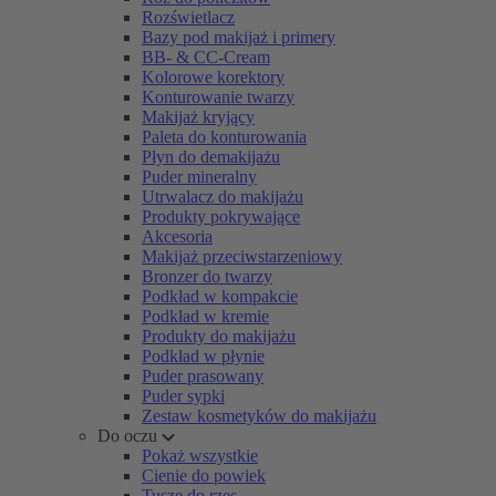
Rozświetlacz
Bazy pod makijaż i primery
BB- & CC-Cream
Kolorowe korektory
Konturowanie twarzy
Makijaż kryjący
Paleta do konturowania
Płyn do demakijażu
Puder mineralny
Utrwalacz do makijażu
Produkty pokrywające
Akcesoria
Makijaż przeciwstarzeniowy
Bronzer do twarzy
Podkład w kompakcie
Podkład w kremie
Produkty do makijażu
Podkład w płynie
Puder prasowany
Puder sypki
Zestaw kosmetyków do makijażu
Do oczu
Pokaż wszystkie
Cienie do powiek
Tusze do rzęs