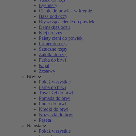
Eyelinery
Cienie do powiek w kremie
Baza pod oczy
Błyszczące cienie do powiek
Demakijaż oczu
Klej do rzęs
Palety cieni do powiek
Primer do rzęs
Sztuczne rzęsy
Zalotki do rzęs
Farba do brwi
Kajal
Zestawy
Brwi
Pokaż wszystkie
Farba do brwi
Tusz i żel do brwi
Pomada do brwi
Puder do brwi
Kredki do brwi
Nożyczki do brwi
Pęseta
Na usta
Pokaż wszystkie