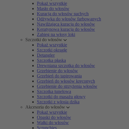
Pokaż wszystkie
Masło do włosów
Kuracja do włosów suchych
Odżywka do włosów farbowanych
Nawilżająca kuracja do włosów
Keratynowa kuracja do włosów
Zabieg na włosy loki
Szczotki do włosów
Pokaż wszystkie
Szczotki okrągłe
Detangler
Szczotka płaska
Drewniana szczotka do włosów
Grzebienie do włosów
Grzebień do tapirowania
Grzebień do włosów kręconych
Grzebienie do strzyżenia włosów
Szczotka tunelowa
Szczotki do masażu głowy
Szczotki z włosia dzika
Akcesoria do włosów
Pokaż wszystkie
Opaski do włosów
Wałki do włosów
Scrunchies