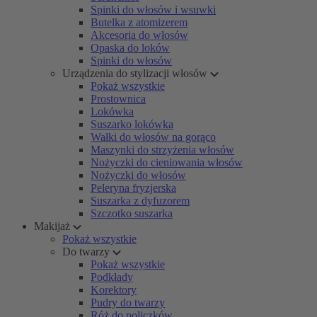
Spinki do włosów i wsuwki
Butelka z atomizerem
Akcesoria do włosów
Opaska do loków
Spinki do włosów
Urządzenia do stylizacji włosów
Pokaż wszystkie
Prostownica
Lokówka
Suszarko lokówka
Wałki do włosów na gorąco
Maszynki do strzyżenia włosów
Nożyczki do cieniowania włosów
Nożyczki do włosów
Peleryna fryzjerska
Suszarka z dyfuzorem
Szczotko suszarka
Makijaż
Pokaż wszystkie
Do twarzy
Pokaż wszystkie
Podkłady
Korektory
Pudry do twarzy
Róż do policzków