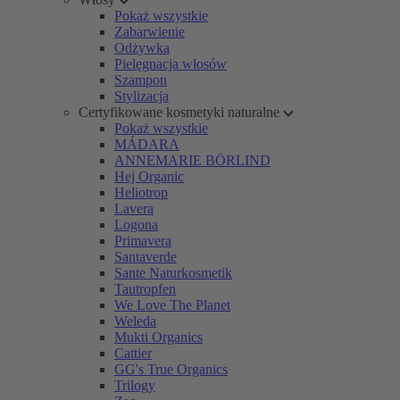
Pokaż wszystkie
Zabarwienie
Odżywka
Pielęgnacja włosów
Szampon
Stylizacja
Certyfikowane kosmetyki naturalne
Pokaż wszystkie
MÁDARA
ANNEMARIE BÖRLIND
Hej Organic
Heliotrop
Lavera
Logona
Primavera
Santaverde
Sante Naturkosmetik
Tautropfen
We Love The Planet
Weleda
Mukti Organics
Cattier
GG's True Organics
Trilogy