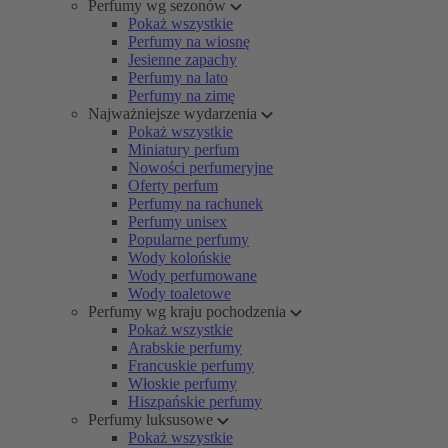
Perfumy wg sezonów
Pokaż wszystkie
Perfumy na wiosnę
Jesienne zapachy
Perfumy na lato
Perfumy na zimę
Najważniejsze wydarzenia
Pokaż wszystkie
Miniatury perfum
Nowości perfumeryjne
Oferty perfum
Perfumy na rachunek
Perfumy unisex
Popularne perfumy
Wody kolońskie
Wody perfumowane
Wody toaletowe
Perfumy wg kraju pochodzenia
Pokaż wszystkie
Arabskie perfumy
Francuskie perfumy
Włoskie perfumy
Hiszpańskie perfumy
Perfumy luksusowe
Pokaż wszystkie