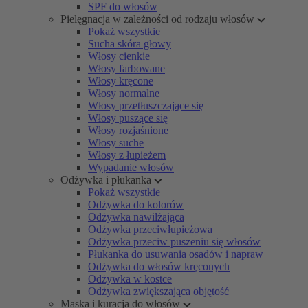
SPF do włosów
Pielęgnacja w zależności od rodzaju włosów
Pokaż wszystkie
Sucha skóra głowy
Włosy cienkie
Włosy farbowane
Włosy kręcone
Włosy normalne
Włosy przetłuszczające się
Włosy puszące się
Włosy rozjaśnione
Włosy suche
Włosy z łupieżem
Wypadanie włosów
Odżywka i płukanka
Pokaż wszystkie
Odżywka do kolorów
Odżywka nawilżająca
Odżywka przeciwłupieżowa
Odżywka przeciw puszeniu się włosów
Płukanka do usuwania osadów i napraw
Odżywka do włosów kręconych
Odżywka w kostce
Odżywka zwiększająca objętość
Maska i kuracja do włosów