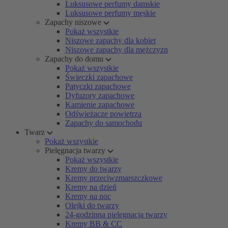
Luksusowe perfumy damskie
Luksusowe perfumy męskie
Zapachy niszowe
Pokaż wszystkie
Niszowe zapachy dla kobiet
Niszowe zapachy dla mężczyzn
Zapachy do domu
Pokaż wszystkie
Świeczki zapachowe
Patyczki zapachowe
Dyfuzory zapachowe
Kamienie zapachowe
Odświeżacze powietrza
Zapachy do samochodu
Twarz
Pokaż wszystkie
Pielęgnacja twarzy
Pokaż wszystkie
Kremy do twarzy
Kremy przeciwzmarszczkowe
Kremy na dzień
Kremy na noc
Olejki do twarzy
24-godzinna pielęgnacja twarzy
Kremy BB & CC