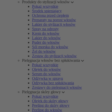
Produkty do stylizacji włosów
Pokaż wszystkie
Środek spieniający
Ochrona przed ciepłem
Preparaty na porost włosów
Lakier do stylizacji włosów
Spray na odrosty
Krem do włosów
Lakier do włosów
Puder do włosów
Sól morska do włosów
Żel do włosów
Zestaw do stylizacji włosów
Pielęgnacja włosów bez spłukiwania
Pokaż wszystkie
Olejek do włosów
Serum do włosów
Odżywka w sprayu
Odżywka bez spłukiwania
Zestawy do pielęgnacji włosów
Pielęgnacja skóry głowy
Pokaż wszystkie
Olejek do skóry głowy
Peeling do skóry głowy
Peeling do włosów