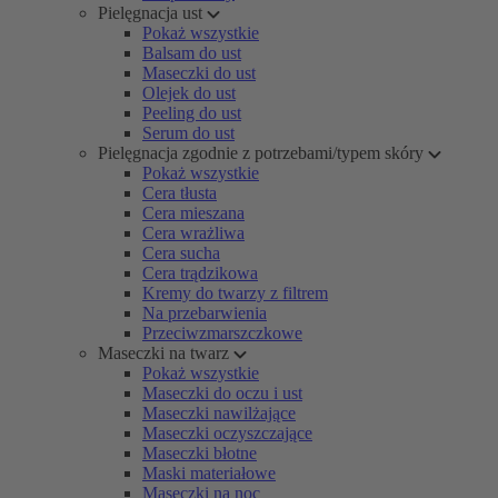
Pielęgnacja ust
Pokaż wszystkie
Balsam do ust
Maseczki do ust
Olejek do ust
Peeling do ust
Serum do ust
Pielęgnacja zgodnie z potrzebami/typem skóry
Pokaż wszystkie
Cera tłusta
Cera mieszana
Cera wrażliwa
Cera sucha
Cera trądzikowa
Kremy do twarzy z filtrem
Na przebarwienia
Przeciwzmarszczkowe
Maseczki na twarz
Pokaż wszystkie
Maseczki do oczu i ust
Maseczki nawilżające
Maseczki oczyszczające
Maseczki błotne
Maski materiałowe
Maseczki na noc