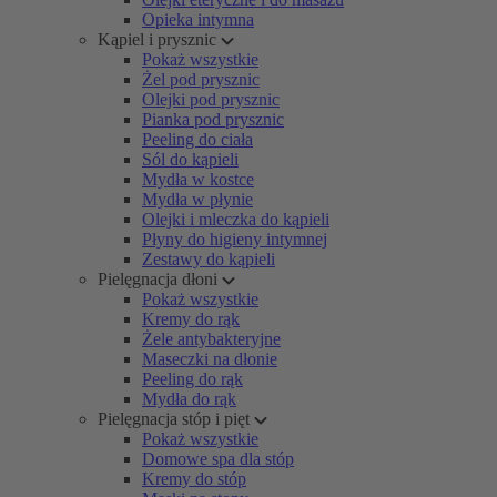
Opieka intymna
Kąpiel i prysznic
Pokaż wszystkie
Żel pod prysznic
Olejki pod prysznic
Pianka pod prysznic
Peeling do ciała
Sól do kąpieli
Mydła w kostce
Mydła w płynie
Olejki i mleczka do kąpieli
Płyny do higieny intymnej
Zestawy do kąpieli
Pielęgnacja dłoni
Pokaż wszystkie
Kremy do rąk
Żele antybakteryjne
Maseczki na dłonie
Peeling do rąk
Mydła do rąk
Pielęgnacja stóp i pięt
Pokaż wszystkie
Domowe spa dla stóp
Kremy do stóp