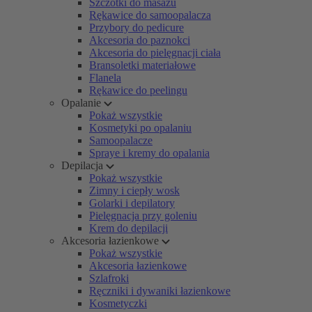
Szczotki do masażu
Rękawice do samoopalacza
Przybory do pedicure
Akcesoria do paznokci
Akcesoria do pielęgnacji ciała
Bransoletki materiałowe
Flanela
Rękawice do peelingu
Opalanie
Pokaż wszystkie
Kosmetyki po opalaniu
Samoopalacze
Spraye i kremy do opalania
Depilacja
Pokaż wszystkie
Zimny i ciepły wosk
Golarki i depilatory
Pielęgnacja przy goleniu
Krem do depilacji
Akcesoria łazienkowe
Pokaż wszystkie
Akcesoria łazienkowe
Szlafroki
Ręczniki i dywaniki łazienkowe
Kosmetyczki