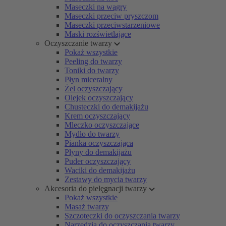
Maseczki na wągry
Maseczki przeciw pryszczom
Maseczki przeciwstarzeniowe
Maski rozświetlające
Oczyszczanie twarzy
Pokaż wszystkie
Peeling do twarzy
Toniki do twarzy
Płyn miceralny
Żel oczyszczający
Olejek oczyszczający
Chusteczki do demakijażu
Krem oczyszczający
Mleczko oczyszczające
Mydło do twarzy
Pianka oczyszczająca
Płyny do demakijażu
Puder oczyszczający
Waciki do demakijażu
Zestawy do mycia twarzy
Akcesoria do pielęgnacji twarzy
Pokaż wszystkie
Masaż twarzy
Szczoteczki do oczyszczania twarzy
Narzędzia do oczyszczania twarzy