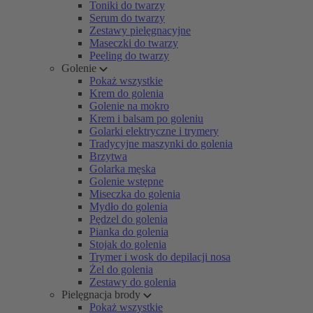
Toniki do twarzy
Serum do twarzy
Zestawy pielęgnacyjne
Maseczki do twarzy
Peeling do twarzy
Golenie
Pokaż wszystkie
Krem do golenia
Golenie na mokro
Krem i balsam po goleniu
Golarki elektryczne i trymery
Tradycyjne maszynki do golenia
Brzytwa
Golarka męska
Golenie wstępne
Miseczka do golenia
Mydło do golenia
Pędzel do golenia
Pianka do golenia
Stojak do golenia
Trymer i wosk do depilacji nosa
Żel do golenia
Zestawy do golenia
Pielęgnacja brody
Pokaż wszystkie