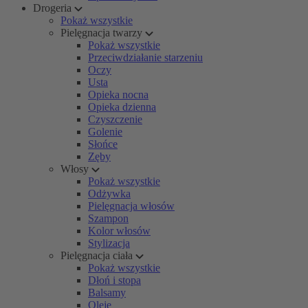
Drogeria
Pokaż wszystkie
Pielęgnacja twarzy
Pokaż wszystkie
Przeciwdziałanie starzeniu
Oczy
Usta
Opieka nocna
Opieka dzienna
Czyszczenie
Golenie
Słońce
Zęby
Włosy
Pokaż wszystkie
Odżywka
Pielęgnacja włosów
Szampon
Kolor włosów
Stylizacja
Pielęgnacja ciała
Pokaż wszystkie
Dłoń i stopa
Balsamy
Oleje