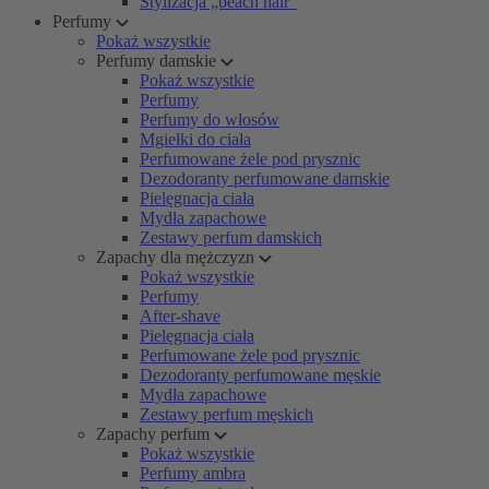
Stylizacja „beach hair”
Perfumy
Pokaż wszystkie
Perfumy damskie
Pokaż wszystkie
Perfumy
Perfumy do włosów
Mgiełki do ciała
Perfumowane żele pod prysznic
Dezodoranty perfumowane damskie
Pielęgnacja ciała
Mydła zapachowe
Zestawy perfum damskich
Zapachy dla mężczyzn
Pokaż wszystkie
Perfumy
After-shave
Pielęgnacja ciała
Perfumowane żele pod prysznic
Dezodoranty perfumowane męskie
Mydła zapachowe
Zestawy perfum męskich
Zapachy perfum
Pokaż wszystkie
Perfumy ambra