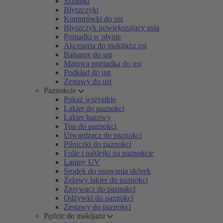
Szminki
Błyszczyki
Konturówki do ust
Błyszczyk powiększający usta
Pomadki w płynie
Akcesoria do makijażu ust
Balsamy do ust
Matowa pomadka do ust
Podkład do ust
Zestawy do ust
Paznokcie
Pokaż wszystkie
Lakier do paznokci
Lakier bazowy
Top do paznokci
Utwardzacz do paznokci
Pilniczki do paznokci
Folie i naklejki na paznokcie
Lampy UV
Środek do usuwania skórek
Żelowy lakier do paznokci
Zmywacz do paznokci
Odżywki do paznokci
Zestawy do paznokci
Pędzle do makijażu