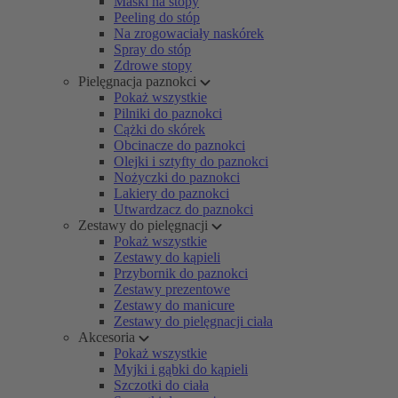
Maski na stopy
Peeling do stóp
Na zrogowaciały naskórek
Spray do stóp
Zdrowe stopy
Pielęgnacja paznokci
Pokaż wszystkie
Pilniki do paznokci
Cążki do skórek
Obcinacze do paznokci
Olejki i sztyfty do paznokci
Nożyczki do paznokci
Lakiery do paznokci
Utwardzacz do paznokci
Zestawy do pielęgnacji
Pokaż wszystkie
Zestawy do kąpieli
Przybornik do paznokci
Zestawy prezentowe
Zestawy do manicure
Zestawy do pielęgnacji ciała
Akcesoria
Pokaż wszystkie
Myjki i gąbki do kąpieli
Szczotki do ciała