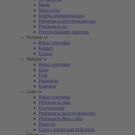
Maski
Mężczyźni
Opieka stomatologiczna
Pielęgnacja przeciwsłoneczna
Pielęgnacja ust
Przeciwdziałanie starzeniu
Perfumy
Pokaż wszystkie
Kobiety
Unisex
Makijaż
Pokaż wszystkie
Oczy
Usta
Paznokcie
Karnacja
Ciało
Pokaż wszystkie
Pielęgnacja ciała
Oczyszczanie
Pielęgnacja przeciwsłoneczna
Pielęgnacja dłoni i stóp
Panowie
Ciąża i opieka nad dzieckiem
Włosy