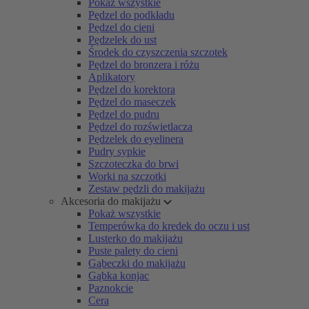
Pokaż wszystkie
Pędzel do podkładu
Pędzel do cieni
Pędzelek do ust
Środek do czyszczenia szczotek
Pędzel do bronzera i różu
Aplikatory
Pędzel do korektora
Pędzel do maseczek
Pędzel do pudru
Pędzel do rozświetlacza
Pędzelek do eyelinera
Pudry sypkie
Szczoteczka do brwi
Worki na szczotki
Zestaw pędzli do makijażu
Akcesoria do makijażu
Pokaż wszystkie
Temperówka do kredek do oczu i ust
Lusterko do makijażu
Puste palety do cieni
Gąbeczki do makijażu
Gąbka konjac
Paznokcie
Cera