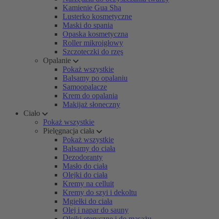
Kamienie Gua Sha
Lusterko kosmetyczne
Maski do spania
Opaska kosmetyczna
Roller mikroigłowy
Szczoteczki do rzęs
Opalanie
Pokaż wszystkie
Balsamy po opalaniu
Samoopalacze
Krem do opalania
Makijaż słoneczny
Ciało
Pokaż wszystkie
Pielęgnacja ciała
Pokaż wszystkie
Balsamy do ciała
Dezodoranty
Masło do ciała
Olejki do ciała
Kremy na celluit
Kremy do szyi i dekoltu
Mgiełki do ciała
Olej i napar do sauny
Olejki eteryczne i do masażu