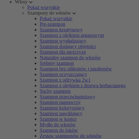
Włosy
Pokaż wszystkie
Szampony do włosów
Pokaż wszystkie
Pre-szampon
Szampon keratynowy
Szampon z olejkiem arganowym
Szampon wygładzający
Szampon dodający objętości
Szampon dla mężczyzn
Naturalny szampon do włosów
Srebrny szampon
Szampon bez silikonów i parabenów
Szampon oczyszczający
Szampon z odżywką 2w1
Szampon z olejkiem z drzewa herbacianego
Suchy szampon
Szampon przeciwłupieżowy
Szampon naprawczy
Szampon koloryzujący
Szampon nawilżający
Szampon w kostce
Mydło do włosów
Szampon do loków
Zestaw szamponów do włosów