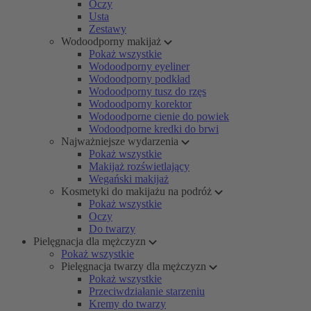
Oczy
Usta
Zestawy
Wodoodporny makijaż
Pokaż wszystkie
Wodoodporny eyeliner
Wodoodporny podkład
Wodoodporny tusz do rzęs
Wodoodporny korektor
Wodoodporne cienie do powiek
Wodoodporne kredki do brwi
Najważniejsze wydarzenia
Pokaż wszystkie
Makijaż rozświetlający
Wegański makijaż
Kosmetyki do makijażu na podróż
Pokaż wszystkie
Oczy
Do twarzy
Pielęgnacja dla mężczyzn
Pokaż wszystkie
Pielęgnacja twarzy dla mężczyzn
Pokaż wszystkie
Przeciwdziałanie starzeniu
Kremy do twarzy