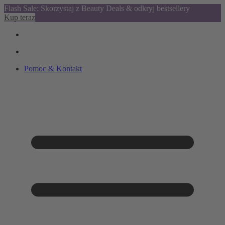
Flash Sale: Skorzystaj z Beauty Deals & odkryj bestsellery
Kup teraz
Pomoc & Kontakt