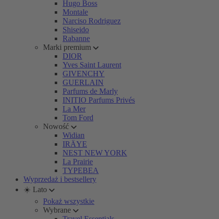
Hugo Boss
Montale
Narciso Rodriguez
Shiseido
Rabanne
Marki premium
DIOR
Yves Saint Laurent
GIVENCHY
GUERLAIN
Parfums de Marly
INITIO Parfums Privés
La Mer
Tom Ford
Nowość
Widian
IRÄYE
NEST NEW YORK
La Prairie
TYPEBEA
Wyprzedaż i bestsellery
☀️ Lato
Pokaż wszystkie
Wybrane
Travel Essentials