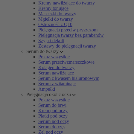
Kremy nawilżające do twarzy
Kremy tonujące
Maseczki do twarzy
Mgiełki do twarzy
Ostrożność z Q10
Pielęgnacja przeciw pryszczom
Pielęgnacja twarzy bez parabenów
Szyja i dekolt
Zestawy do pielęgnacji twarzy
Serum do twarzy
Pokaż wszystkie
Serum przeciwzmarszczkowe
Kolagen do twarzy
Serum nawilżające
Serum z kwasem hialuronowym
Serum z witaminą c
Ampułki
Pielęgnacja okolic oczu
Pokaż wszystkie
Serum do brwi
Krem pod oczy
Płatki pod oczy
Serum pod oczy
Serum do rzęs
Żel pod oczy