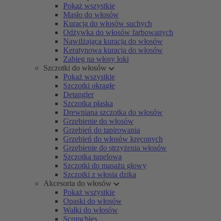
Pokaż wszystkie
Masło do włosów
Kuracja do włosów suchych
Odżywka do włosów farbowanych
Nawilżająca kuracja do włosów
Keratynowa kuracja do włosów
Zabieg na włosy loki
Szczotki do włosów
Pokaż wszystkie
Szczotki okrągłe
Detangler
Szczotka płaska
Drewniana szczotka do włosów
Grzebienie do włosów
Grzebień do tapirowania
Grzebień do włosów kręconych
Grzebienie do strzyżenia włosów
Szczotka tunelowa
Szczotki do masażu głowy
Szczotki z włosia dzika
Akcesoria do włosów
Pokaż wszystkie
Opaski do włosów
Wałki do włosów
Scrunchies