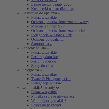
Letnie trendy beauty 2026
Kosmetyki na lato dla niego
Kosmetyki do opalania
Pokaż wszystkie
Ochrona przeciwsłoneczna do twarzy
Makijaż z filtrem SPF
Ochrona przeciwsłoneczna dla ciała
Pielęgnacja włosów z SPF
Ochrona po opalaniu
Samoopalacz
Zapachy na lato
Pokaż wszystkie
Perfumy damskie
Perfumy męskie
Spray do ciała
Pielęgnacja
Pokaż wszystkie
Twarz & Pielęgnacja ciała
Pielęgnacja włosów
Letni makijaż i trendy
Pokaż wszystkie
Mgiełki i spraye utrwalające
Wodoodporny makijaż
Lakier do paznokci