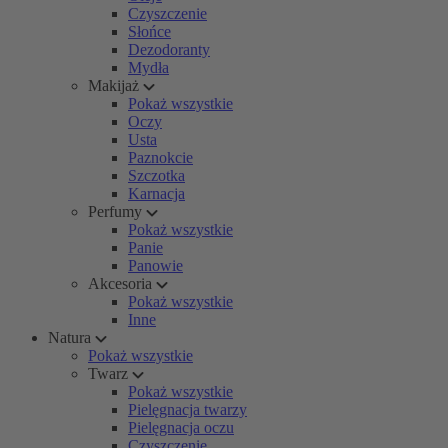
Czyszczenie
Słońce
Dezodoranty
Mydła
Makijaż
Pokaż wszystkie
Oczy
Usta
Paznokcie
Szczotka
Karnacja
Perfumy
Pokaż wszystkie
Panie
Panowie
Akcesoria
Pokaż wszystkie
Inne
Natura
Pokaż wszystkie
Twarz
Pokaż wszystkie
Pielęgnacja twarzy
Pielęgnacja oczu
Czyszczenie