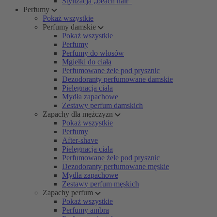
Stylizacja „beach hair”
Perfumy
Pokaż wszystkie
Perfumy damskie
Pokaż wszystkie
Perfumy
Perfumy do włosów
Mgiełki do ciała
Perfumowane żele pod prysznic
Dezodoranty perfumowane damskie
Pielęgnacja ciała
Mydła zapachowe
Zestawy perfum damskich
Zapachy dla mężczyzn
Pokaż wszystkie
Perfumy
After-shave
Pielęgnacja ciała
Perfumowane żele pod prysznic
Dezodoranty perfumowane męskie
Mydła zapachowe
Zestawy perfum męskich
Zapachy perfum
Pokaż wszystkie
Perfumy ambra