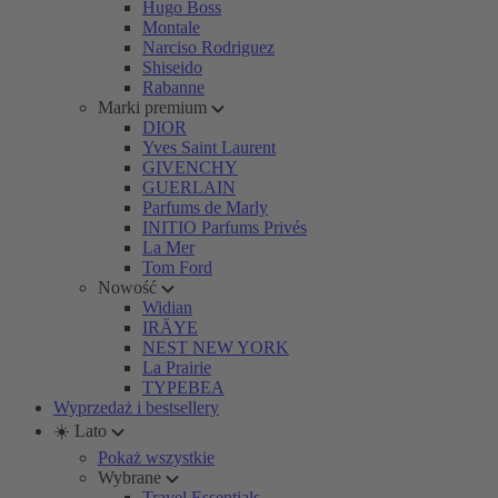
Hugo Boss
Montale
Narciso Rodriguez
Shiseido
Rabanne
Marki premium
DIOR
Yves Saint Laurent
GIVENCHY
GUERLAIN
Parfums de Marly
INITIO Parfums Privés
La Mer
Tom Ford
Nowość
Widian
IRÄYE
NEST NEW YORK
La Prairie
TYPEBEA
Wyprzedaż i bestsellery
☀️ Lato
Pokaż wszystkie
Wybrane
Travel Essentials