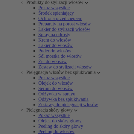
Produkty do stylizacji włosów
Pokaż wszystkie
Środek spieniający
Ochrona przed ciepłem
Preparaty na porost włosów
Lakier do stylizacji włosów
Spray na odrosty
Krem do włosów
Lakier do włosów
Puder do włosów
Sól morska do włosów
Żel do włosów
Zestaw do stylizacji włosów
Pielęgnacja włosów bez spłukiwania
Pokaż wszystkie
Olejek do włosów
Serum do włosów
Odżywka w sprayu
Odżywka bez spłukiwania
Zestawy do pielęgnacji włosów
Pielęgnacja skóry głowy
Pokaż wszystkie
Olejek do skóry głowy
Peeling do skóry głowy
Peeling do włosów