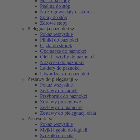
Maski na stopy
Peeling do stóp
Na zrogowaciały naskórek
Spray do stóp
Zdrowe stopy
Pielęgnacja paznokci
Pokaż wszystkie
Pilniki do paznokci
Cążki do skórek
Obcinacze do paznokci
Olejki i sztyfty do paznokci
Nożyczki do paznokci
Lakiery do paznokci
Utwardzacz do paznokci
Zestawy do pielęgnacji
Pokaż wszystkie
Zestawy do kąpieli
Przybornik do paznokci
Zestawy prezentowe
Zestawy do manicure
Zestawy do pielęgnacji ciała
Akcesoria
Pokaż wszystkie
Myjki i gąbki do kąpieli
Szczotki do ciała