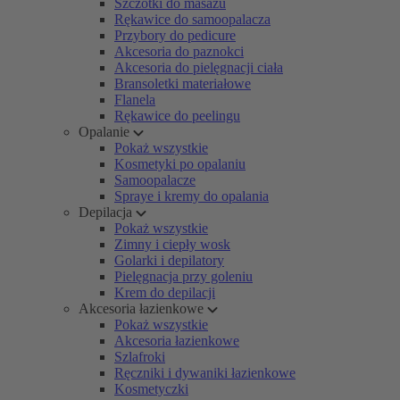
Szczotki do masażu
Rękawice do samoopalacza
Przybory do pedicure
Akcesoria do paznokci
Akcesoria do pielęgnacji ciała
Bransoletki materiałowe
Flanela
Rękawice do peelingu
Opalanie
Pokaż wszystkie
Kosmetyki po opalaniu
Samoopalacze
Spraye i kremy do opalania
Depilacja
Pokaż wszystkie
Zimny i ciepły wosk
Golarki i depilatory
Pielęgnacja przy goleniu
Krem do depilacji
Akcesoria łazienkowe
Pokaż wszystkie
Akcesoria łazienkowe
Szlafroki
Ręczniki i dywaniki łazienkowe
Kosmetyczki