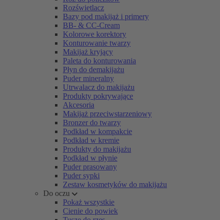
Rozświetlacz
Bazy pod makijaż i primery
BB- & CC-Cream
Kolorowe korektory
Konturowanie twarzy
Makijaż kryjący
Paleta do konturowania
Płyn do demakijażu
Puder mineralny
Utrwalacz do makijażu
Produkty pokrywające
Akcesoria
Makijaż przeciwstarzeniowy
Bronzer do twarzy
Podkład w kompakcie
Podkład w kremie
Produkty do makijażu
Podkład w płynie
Puder prasowany
Puder sypki
Zestaw kosmetyków do makijażu
Do oczu
Pokaż wszystkie
Cienie do powiek
Tusze do rzęs