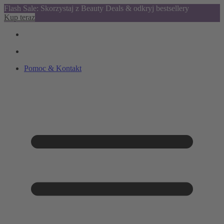
Flash Sale: Skorzystaj z Beauty Deals & odkryj bestsellery
Kup teraz
Pomoc & Kontakt