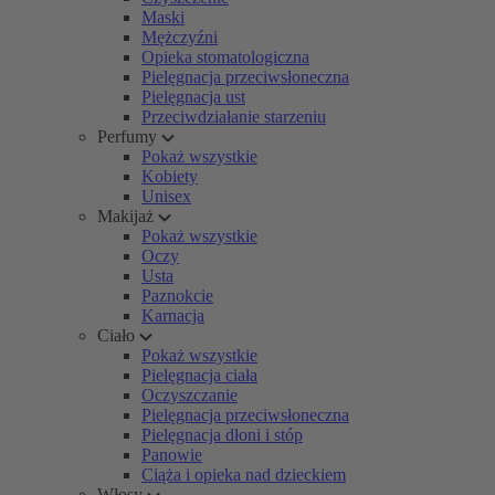
Maski
Mężczyźni
Opieka stomatologiczna
Pielęgnacja przeciwsłoneczna
Pielęgnacja ust
Przeciwdziałanie starzeniu
Perfumy
Pokaż wszystkie
Kobiety
Unisex
Makijaż
Pokaż wszystkie
Oczy
Usta
Paznokcie
Karnacja
Ciało
Pokaż wszystkie
Pielęgnacja ciała
Oczyszczanie
Pielęgnacja przeciwsłoneczna
Pielęgnacja dłoni i stóp
Panowie
Ciąża i opieka nad dzieckiem
Włosy