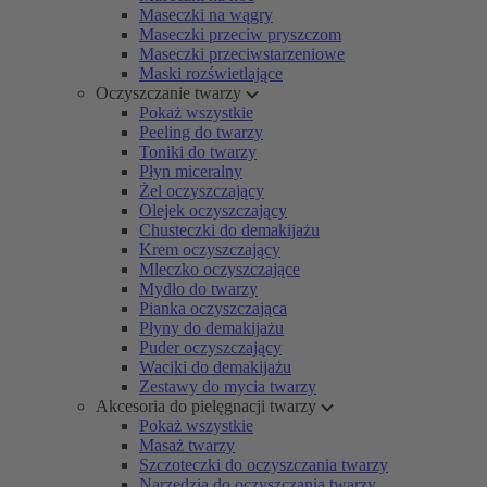
Maseczki na wągry
Maseczki przeciw pryszczom
Maseczki przeciwstarzeniowe
Maski rozświetlające
Oczyszczanie twarzy
Pokaż wszystkie
Peeling do twarzy
Toniki do twarzy
Płyn miceralny
Żel oczyszczający
Olejek oczyszczający
Chusteczki do demakijażu
Krem oczyszczający
Mleczko oczyszczające
Mydło do twarzy
Pianka oczyszczająca
Płyny do demakijażu
Puder oczyszczający
Waciki do demakijażu
Zestawy do mycia twarzy
Akcesoria do pielęgnacji twarzy
Pokaż wszystkie
Masaż twarzy
Szczoteczki do oczyszczania twarzy
Narzędzia do oczyszczania twarzy