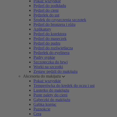
Pokaż wszystkie
Pędzel do podkładu
Pędzel do cieni
Pędzelek do ust
Środek do czyszczenia szczotek
Pędzel do bronzera i różu
Aplikatory
Pędzel do korektora
Pędzel do maseczek
Pędzel do pudru
Pędzel do rozświetlacza
Pędzelek do eyelinera
Pudry sypkie
Szczoteczka do brwi
Worki na szczotki
Zestaw pędzli do makijażu
Akcesoria do makijażu
Pokaż wszystkie
Temperówka do kredek do oczu i ust
Lusterko do makijażu
Puste palety do cieni
Gąbeczki do makijażu
Gąbka konjac
Paznokcie
Cera