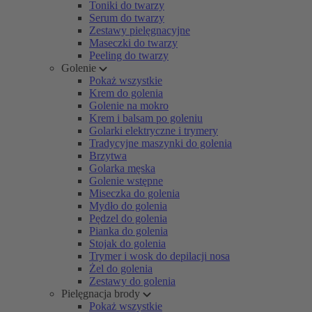
Toniki do twarzy
Serum do twarzy
Zestawy pielęgnacyjne
Maseczki do twarzy
Peeling do twarzy
Golenie
Pokaż wszystkie
Krem do golenia
Golenie na mokro
Krem i balsam po goleniu
Golarki elektryczne i trymery
Tradycyjne maszynki do golenia
Brzytwa
Golarka męska
Golenie wstępne
Miseczka do golenia
Mydło do golenia
Pędzel do golenia
Pianka do golenia
Stojak do golenia
Trymer i wosk do depilacji nosa
Żel do golenia
Zestawy do golenia
Pielęgnacja brody
Pokaż wszystkie