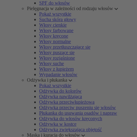
SPF do włosów
Pielęgnacja w zależności od rodzaju włosów
Pokaż wszystkie
Sucha skóra głowy
Włosy cienkie
Włosy farbowane
Włosy kręcone
Włosy normalne
Włosy przetłuszczające się
Włosy puszące się
Włosy rozjaśnione
Włosy suche
Włosy z łupieżem
Wypadanie włosów
Odżywka i płukanka
Pokaż wszystkie
Odżywka do kolorów
Odżywka nawilżająca
Odżywka przeciwłupieżowa
Odżywka przeciw puszeniu się włosów
Płukanka do usuwania osadów i napraw
Odżywka do włosów kręconych
Odżywka w kostce
Odżywka zwiększająca objętość
Maska i kuracja do włosów