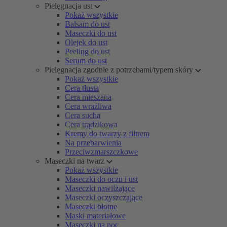
Pielęgnacja ust
Pokaż wszystkie
Balsam do ust
Maseczki do ust
Olejek do ust
Peeling do ust
Serum do ust
Pielęgnacja zgodnie z potrzebami/typem skóry
Pokaż wszystkie
Cera tłusta
Cera mieszana
Cera wrażliwa
Cera sucha
Cera trądzikowa
Kremy do twarzy z filtrem
Na przebarwienia
Przeciwzmarszczkowe
Maseczki na twarz
Pokaż wszystkie
Maseczki do oczu i ust
Maseczki nawilżające
Maseczki oczyszczające
Maseczki błotne
Maski materiałowe
Maseczki na noc