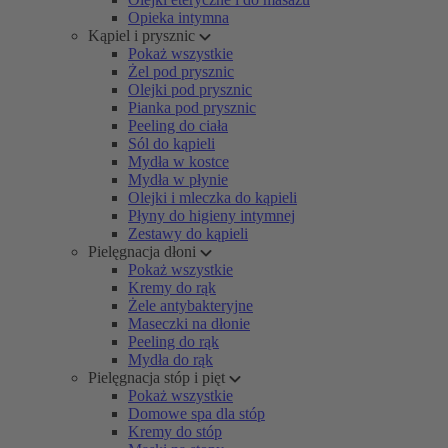
Opieka intymna
Kąpiel i prysznic
Pokaż wszystkie
Żel pod prysznic
Olejki pod prysznic
Pianka pod prysznic
Peeling do ciała
Sól do kąpieli
Mydła w kostce
Mydła w płynie
Olejki i mleczka do kąpieli
Płyny do higieny intymnej
Zestawy do kąpieli
Pielęgnacja dłoni
Pokaż wszystkie
Kremy do rąk
Żele antybakteryjne
Maseczki na dłonie
Peeling do rąk
Mydła do rąk
Pielęgnacja stóp i pięt
Pokaż wszystkie
Domowe spa dla stóp
Kremy do stóp