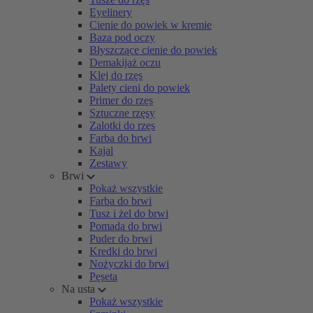
Eyelinery
Cienie do powiek w kremie
Baza pod oczy
Błyszczące cienie do powiek
Demakijaż oczu
Klej do rzęs
Palety cieni do powiek
Primer do rzęs
Sztuczne rzęsy
Zalotki do rzęs
Farba do brwi
Kajal
Zestawy
Brwi
Pokaż wszystkie
Farba do brwi
Tusz i żel do brwi
Pomada do brwi
Puder do brwi
Kredki do brwi
Nożyczki do brwi
Pęseta
Na usta
Pokaż wszystkie