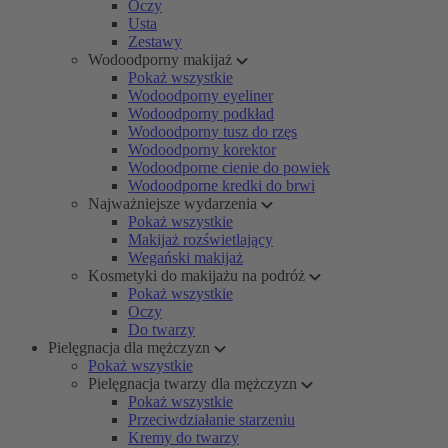
Oczy
Usta
Zestawy
Wodoodporny makijaż
Pokaż wszystkie
Wodoodporny eyeliner
Wodoodporny podkład
Wodoodporny tusz do rzęs
Wodoodporny korektor
Wodoodporne cienie do powiek
Wodoodporne kredki do brwi
Najważniejsze wydarzenia
Pokaż wszystkie
Makijaż rozświetlający
Wegański makijaż
Kosmetyki do makijażu na podróż
Pokaż wszystkie
Oczy
Do twarzy
Pielęgnacja dla mężczyzn
Pokaż wszystkie
Pielęgnacja twarzy dla mężczyzn
Pokaż wszystkie
Przeciwdziałanie starzeniu
Kremy do twarzy