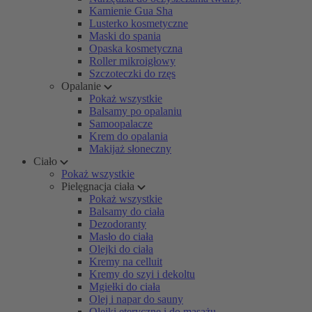
Kamienie Gua Sha
Lusterko kosmetyczne
Maski do spania
Opaska kosmetyczna
Roller mikroigłowy
Szczoteczki do rzęs
Opalanie
Pokaż wszystkie
Balsamy po opalaniu
Samoopalacze
Krem do opalania
Makijaż słoneczny
Ciało
Pokaż wszystkie
Pielęgnacja ciała
Pokaż wszystkie
Balsamy do ciała
Dezodoranty
Masło do ciała
Olejki do ciała
Kremy na celluit
Kremy do szyi i dekoltu
Mgiełki do ciała
Olej i napar do sauny
Olejki eteryczne i do masażu