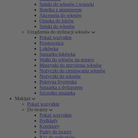
Spinki do włosów i wsuwki
Butelka z atomizerem
Akcesoria do włosów
Opaska do loków
Spinki do włosów
Urządzenia do stylizacji włosów
Pokaż wszystkie
Prostownica
Lokówka
Suszarko lokówka
Wałki do włosów na gorąco
Maszynki do strzyżenia włosów
Nożyczki do cieniowania włosów
Nożyczki do włosów
Peleryna fryzjerska
Suszarka z dyfuzorem
Szczotko suszarka
Makijaż
Pokaż wszystkie
Do twarzy
Pokaż wszystkie
Podkłady
Korektory
Pudry do twarzy
Róż do policzków