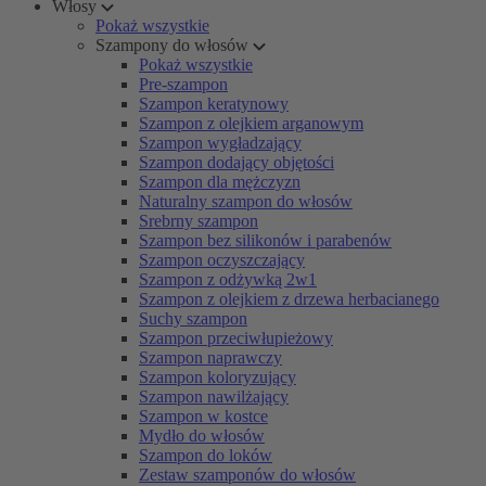
Włosy
Pokaż wszystkie
Szampony do włosów
Pokaż wszystkie
Pre-szampon
Szampon keratynowy
Szampon z olejkiem arganowym
Szampon wygładzający
Szampon dodający objętości
Szampon dla mężczyzn
Naturalny szampon do włosów
Srebrny szampon
Szampon bez silikonów i parabenów
Szampon oczyszczający
Szampon z odżywką 2w1
Szampon z olejkiem z drzewa herbacianego
Suchy szampon
Szampon przeciwłupieżowy
Szampon naprawczy
Szampon koloryzujący
Szampon nawilżający
Szampon w kostce
Mydło do włosów
Szampon do loków
Zestaw szamponów do włosów