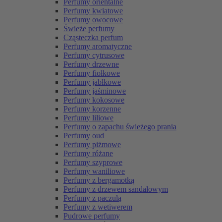
Perfumy orientalne
Perfumy kwiatowe
Perfumy owocowe
Świeże perfumy
Cząsteczka perfum
Perfumy aromatyczne
Perfumy cytrusowe
Perfumy drzewne
Perfumy fiołkowe
Perfumy jabłkowe
Perfumy jaśminowe
Perfumy kokosowe
Perfumy korzenne
Perfumy liliowe
Perfumy o zapachu świeżego prania
Perfumy oud
Perfumy piżmowe
Perfumy różane
Perfumy szyprowe
Perfumy waniliowe
Perfumy z bergamotką
Perfumy z drzewem sandałowym
Perfumy z paczulą
Perfumy z wetiwerem
Pudrowe perfumy