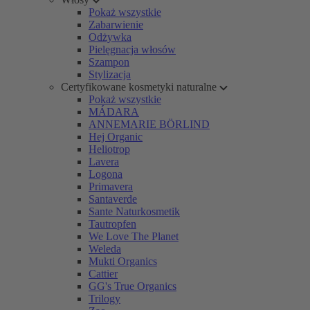
Pokaż wszystkie
Zabarwienie
Odżywka
Pielęgnacja włosów
Szampon
Stylizacja
Certyfikowane kosmetyki naturalne
Pokaż wszystkie
MÁDARA
ANNEMARIE BÖRLIND
Hej Organic
Heliotrop
Lavera
Logona
Primavera
Santaverde
Sante Naturkosmetik
Tautropfen
We Love The Planet
Weleda
Mukti Organics
Cattier
GG's True Organics
Trilogy