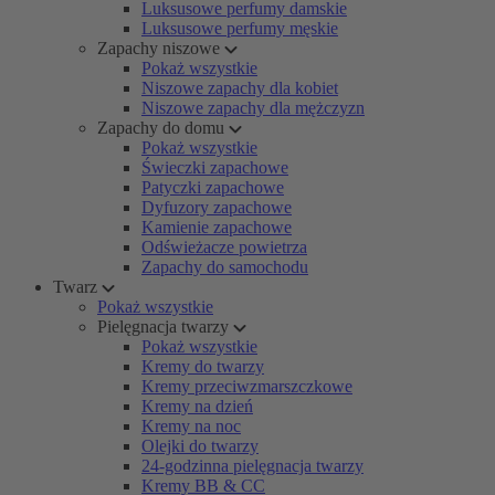
Luksusowe perfumy damskie
Luksusowe perfumy męskie
Zapachy niszowe
Pokaż wszystkie
Niszowe zapachy dla kobiet
Niszowe zapachy dla mężczyzn
Zapachy do domu
Pokaż wszystkie
Świeczki zapachowe
Patyczki zapachowe
Dyfuzory zapachowe
Kamienie zapachowe
Odświeżacze powietrza
Zapachy do samochodu
Twarz
Pokaż wszystkie
Pielęgnacja twarzy
Pokaż wszystkie
Kremy do twarzy
Kremy przeciwzmarszczkowe
Kremy na dzień
Kremy na noc
Olejki do twarzy
24-godzinna pielęgnacja twarzy
Kremy BB & CC