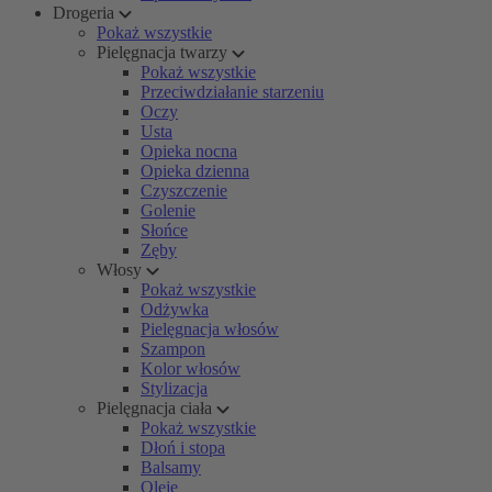
Drogeria
Pokaż wszystkie
Pielęgnacja twarzy
Pokaż wszystkie
Przeciwdziałanie starzeniu
Oczy
Usta
Opieka nocna
Opieka dzienna
Czyszczenie
Golenie
Słońce
Zęby
Włosy
Pokaż wszystkie
Odżywka
Pielęgnacja włosów
Szampon
Kolor włosów
Stylizacja
Pielęgnacja ciała
Pokaż wszystkie
Dłoń i stopa
Balsamy
Oleje