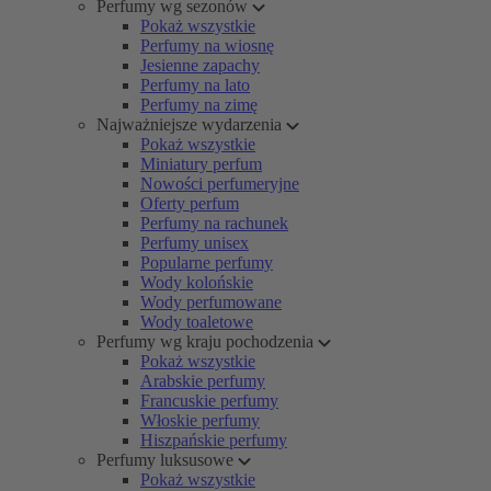
Perfumy wg sezonów
Pokaż wszystkie
Perfumy na wiosnę
Jesienne zapachy
Perfumy na lato
Perfumy na zimę
Najważniejsze wydarzenia
Pokaż wszystkie
Miniatury perfum
Nowości perfumeryjne
Oferty perfum
Perfumy na rachunek
Perfumy unisex
Popularne perfumy
Wody kolońskie
Wody perfumowane
Wody toaletowe
Perfumy wg kraju pochodzenia
Pokaż wszystkie
Arabskie perfumy
Francuskie perfumy
Włoskie perfumy
Hiszpańskie perfumy
Perfumy luksusowe
Pokaż wszystkie