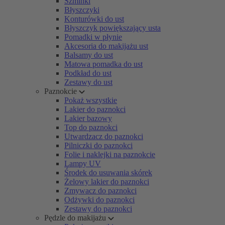
Szminki
Błyszczyki
Konturówki do ust
Błyszczyk powiększający usta
Pomadki w płynie
Akcesoria do makijażu ust
Balsamy do ust
Matowa pomadka do ust
Podkład do ust
Zestawy do ust
Paznokcie
Pokaż wszystkie
Lakier do paznokci
Lakier bazowy
Top do paznokci
Utwardzacz do paznokci
Pilniczki do paznokci
Folie i naklejki na paznokcie
Lampy UV
Środek do usuwania skórek
Żelowy lakier do paznokci
Zmywacz do paznokci
Odżywki do paznokci
Zestawy do paznokci
Pędzle do makijażu