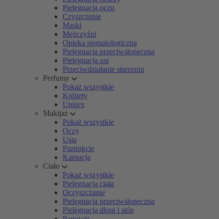
Pielęgnacja oczu
Czyszczenie
Maski
Mężczyźni
Opieka stomatologiczna
Pielęgnacja przeciwsłoneczna
Pielęgnacja ust
Przeciwdziałanie starzeniu
Perfumy
Pokaż wszystkie
Kobiety
Unisex
Makijaż
Pokaż wszystkie
Oczy
Usta
Paznokcie
Karnacja
Ciało
Pokaż wszystkie
Pielęgnacja ciała
Oczyszczanie
Pielęgnacja przeciwsłoneczna
Pielęgnacja dłoni i stóp
Panowie