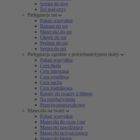
Serum do rzęs
Żel pod oczy
Pielęgnacja ust
Pokaż wszystkie
Balsam do ust
Maseczki do ust
Olejek do ust
Peeling do ust
Serum do ust
Pielęgnacja zgodnie z potrzebami/typem skóry
Pokaż wszystkie
Cera tłusta
Cera mieszana
Cera wrażliwa
Cera sucha
Cera trądzikowa
Kremy do twarzy z filtrem
Na przebarwienia
Przeciwzmarszczkowe
Maseczki na twarz
Pokaż wszystkie
Maseczki do oczu i ust
Maseczki nawilżające
Maseczki oczyszczające
Maseczki błotne