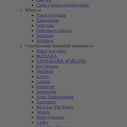
Ciąża i opieka nad dzieckiem
Włosy
Pokaż wszystkie
Zabarwienie
Odżywka
Pielęgnacja włosów
Szampon
Stylizacja
Certyfikowane kosmetyki naturalne
Pokaż wszystkie
MÁDARA
ANNEMARIE BÖRLIND
Hej Organic
Heliotrop
Lavera
Logona
Primavera
Santaverde
Sante Naturkosmetik
Tautropfen
We Love The Planet
Weleda
Mukti Organics
Cattier