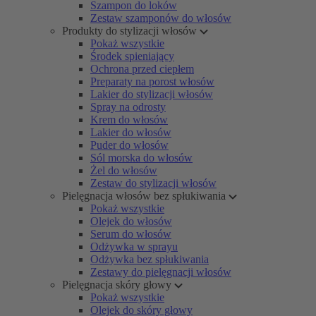
Szampon do loków
Zestaw szamponów do włosów
Produkty do stylizacji włosów
Pokaż wszystkie
Środek spieniający
Ochrona przed ciepłem
Preparaty na porost włosów
Lakier do stylizacji włosów
Spray na odrosty
Krem do włosów
Lakier do włosów
Puder do włosów
Sól morska do włosów
Żel do włosów
Zestaw do stylizacji włosów
Pielęgnacja włosów bez spłukiwania
Pokaż wszystkie
Olejek do włosów
Serum do włosów
Odżywka w sprayu
Odżywka bez spłukiwania
Zestawy do pielęgnacji włosów
Pielęgnacja skóry głowy
Pokaż wszystkie
Olejek do skóry głowy