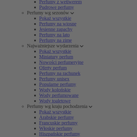
Perfumy z wetiwerem
Pudrowe perfumy
Perfumy wg sezonów
Pokaż wszystkie
Perfumy na wiosnę
Jesienne zapachy
Perfumy na lato
Perfumy na zimę
Najważniejsze wydarzenia
Pokaż wszystkie
Miniatury perfum
Nowości perfumeryjne
Oferty perfum
Perfumy na rachunek
Perfumy unisex
Popularne perfumy
Wody kolońskie
Wody perfumowane
Wody toaletowe
Perfumy wg kraju pochodzenia
Pokaż wszystkie
Arabskie perfumy
Francuskie perfumy
Włoskie perfumy
Hiszpańskie perfumy