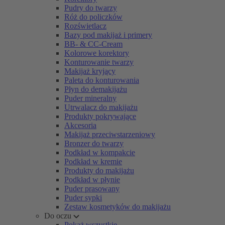
Pudry do twarzy
Róż do policzków
Rozświetlacz
Bazy pod makijaż i primery
BB- & CC-Cream
Kolorowe korektory
Konturowanie twarzy
Makijaż kryjący
Paleta do konturowania
Płyn do demakijażu
Puder mineralny
Utrwalacz do makijażu
Produkty pokrywające
Akcesoria
Makijaż przeciwstarzeniowy
Bronzer do twarzy
Podkład w kompakcie
Podkład w kremie
Produkty do makijażu
Podkład w płynie
Puder prasowany
Puder sypki
Zestaw kosmetyków do makijażu
Do oczu
Pokaż wszystkie