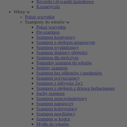
Ręczniki i dywaniki łazienkowe
Kosmetyczki
Włosy
Pokaż wszystkie
Szampony do włosów
Pokaż wszystkie
Pre-szampon
Szampon keratynowy
Szampon z olejkiem arganowym
Szampon wygładzający
Szampon dodający objętości
Szampon dla mężczyzn
Naturalny szampon do włosów
Srebrny szampon
Szampon bez silikonów i parabenów
Szampon oczyszczający
Szampon z odżywką 2w1
Szampon z olejkiem z drzewa herbacianego
Suchy szampon
Szampon przeciwłupieżowy
Szampon naprawczy
Szampon koloryzujący
Szampon nawilżający
Szampon w kostce
Mydło do włosów