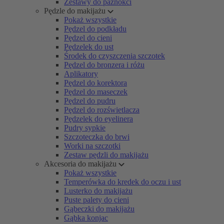
Zestawy do paznokci
Pędzle do makijażu
Pokaż wszystkie
Pędzel do podkładu
Pędzel do cieni
Pędzelek do ust
Środek do czyszczenia szczotek
Pędzel do bronzera i różu
Aplikatory
Pędzel do korektora
Pędzel do maseczek
Pędzel do pudru
Pędzel do rozświetlacza
Pędzelek do eyelinera
Pudry sypkie
Szczoteczka do brwi
Worki na szczotki
Zestaw pędzli do makijażu
Akcesoria do makijażu
Pokaż wszystkie
Temperówka do kredek do oczu i ust
Lusterko do makijażu
Puste palety do cieni
Gąbeczki do makijażu
Gąbka konjac