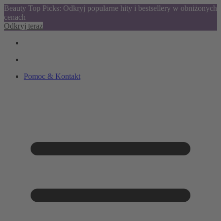
Beauty Top Picks: Odkryj popularne hity i bestsellery w obniżonych
cenach
Odkryj teraz
Pomoc & Kontakt