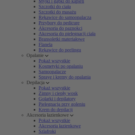
Myjki i gąbki do kąpieli
Szczotki do ciała
Szczotki do masażu
Rękawice do samoopalacza
Przybory do pedicure
Akcesoria do paznokci
Akcesoria do pielęgnacji ciała
Bransoletki materiałowe
Flanela
Rękawice do peelingu
Opalanie
Pokaż wszystkie
Kosmetyki po opalaniu
Samoopalacze
Spraye i kremy do opalania
Depilacja
Pokaż wszystkie
Zimny i ciepły wosk
Golarki i depilatory
Pielęgnacja przy goleniu
Krem do depilacji
Akcesoria łazienkowe
Pokaż wszystkie
Akcesoria łazienkowe
Szlafroki