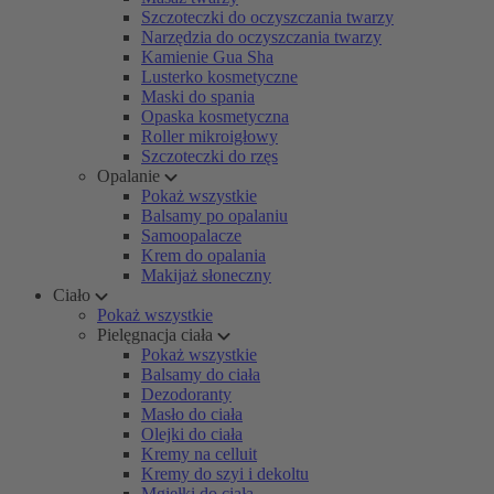
Szczoteczki do oczyszczania twarzy
Narzędzia do oczyszczania twarzy
Kamienie Gua Sha
Lusterko kosmetyczne
Maski do spania
Opaska kosmetyczna
Roller mikroigłowy
Szczoteczki do rzęs
Opalanie
Pokaż wszystkie
Balsamy po opalaniu
Samoopalacze
Krem do opalania
Makijaż słoneczny
Ciało
Pokaż wszystkie
Pielęgnacja ciała
Pokaż wszystkie
Balsamy do ciała
Dezodoranty
Masło do ciała
Olejki do ciała
Kremy na celluit
Kremy do szyi i dekoltu
Mgiełki do ciała