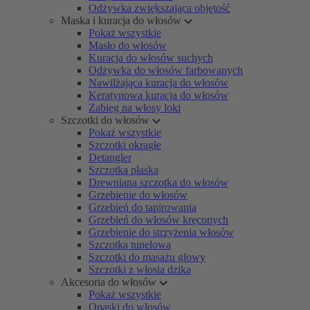
Odżywka zwiększająca objętość
Maska i kuracja do włosów
Pokaż wszystkie
Masło do włosów
Kuracja do włosów suchych
Odżywka do włosów farbowanych
Nawilżająca kuracja do włosów
Keratynowa kuracja do włosów
Zabieg na włosy loki
Szczotki do włosów
Pokaż wszystkie
Szczotki okrągłe
Detangler
Szczotka płaska
Drewniana szczotka do włosów
Grzebienie do włosów
Grzebień do tapirowania
Grzebień do włosów kręconych
Grzebienie do strzyżenia włosów
Szczotka tunelowa
Szczotki do masażu głowy
Szczotki z włosia dzika
Akcesoria do włosów
Pokaż wszystkie
Opaski do włosów