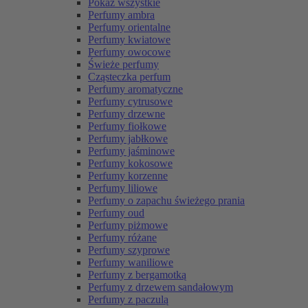
Pokaż wszystkie
Perfumy ambra
Perfumy orientalne
Perfumy kwiatowe
Perfumy owocowe
Świeże perfumy
Cząsteczka perfum
Perfumy aromatyczne
Perfumy cytrusowe
Perfumy drzewne
Perfumy fiołkowe
Perfumy jabłkowe
Perfumy jaśminowe
Perfumy kokosowe
Perfumy korzenne
Perfumy liliowe
Perfumy o zapachu świeżego prania
Perfumy oud
Perfumy piżmowe
Perfumy różane
Perfumy szyprowe
Perfumy waniliowe
Perfumy z bergamotką
Perfumy z drzewem sandałowym
Perfumy z paczulą