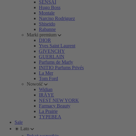
SENSAI
Hugo Boss
Montale
Narciso Rodriguez
Shiseido
Rabanne
Marki premium
DIOR
Yves Saint Laurent
GIVENCHY
GUERLAIN
Parfums de Marly
INITIO Parfums Privés
La Mer
Tom Ford
Nowość
Widian
IRÄYE
NEST NEW YORK
Farmacy Beauty
La Prairie
TYPEBEA
Sale
☀️ Lato
Pokaż wszystkie