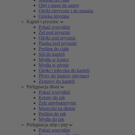
Olej i napar do sauny
Olejki eteryczne i do masażu
Opieka intymna
Kąpiel i prysznic
Pokaż wszystkie
Żel pod prysznic
Olejki pod prysznic
Pianka pod prysznic
Peeling do ciała
Sól do kąpieli
Mydła w kostce
Mydła w płynie
Olejki i mleczka do kąpieli
Płyny do higieny intymnej
Zestawy do kąpieli
Pielęgnacja dłoni
Pokaż wszystkie
Kremy do rąk
Żele antybakteryjne
Maseczki na dłonie
Peeling do rąk
Mydła do rąk
Pielęgnacja stóp i pięt
Pokaż wszystkie