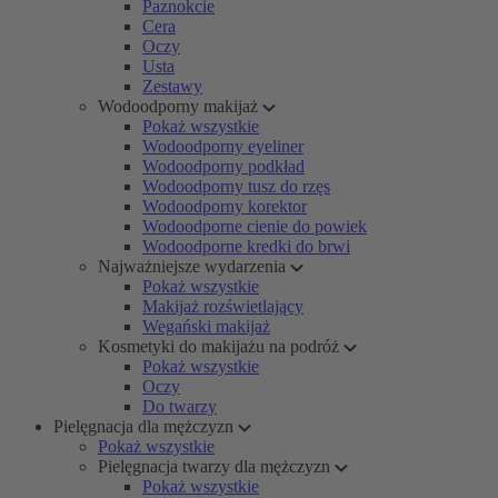
Paznokcie
Cera
Oczy
Usta
Zestawy
Wodoodporny makijaż
Pokaż wszystkie
Wodoodporny eyeliner
Wodoodporny podkład
Wodoodporny tusz do rzęs
Wodoodporny korektor
Wodoodporne cienie do powiek
Wodoodporne kredki do brwi
Najważniejsze wydarzenia
Pokaż wszystkie
Makijaż rozświetlający
Wegański makijaż
Kosmetyki do makijażu na podróż
Pokaż wszystkie
Oczy
Do twarzy
Pielęgnacja dla mężczyzn
Pokaż wszystkie
Pielęgnacja twarzy dla mężczyzn
Pokaż wszystkie