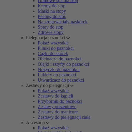
Domowe spa dla stóp
Kremy do stóp
Maski na stopy
Peeling do stóp
Na zrogowaciały naskórek
Spray do stóp
Zdrowe stopy
Pielęgnacja paznokci
Pokaż wszystkie
Pilniki do paznokci
Cążki do skórek
Obcinacze do paznokci
Olejki i sztyfty do paznokci
Nożyczki do paznokci
Lakiery do paznokci
Utwardzacz do paznokci
Zestawy do pielęgnacji
Pokaż wszystkie
Zestawy do kąpieli
Przybornik do paznokci
Zestawy prezentowe
Zestawy do manicure
Zestawy do pielęgnacji ciała
Akcesoria
Pokaż wszystkie