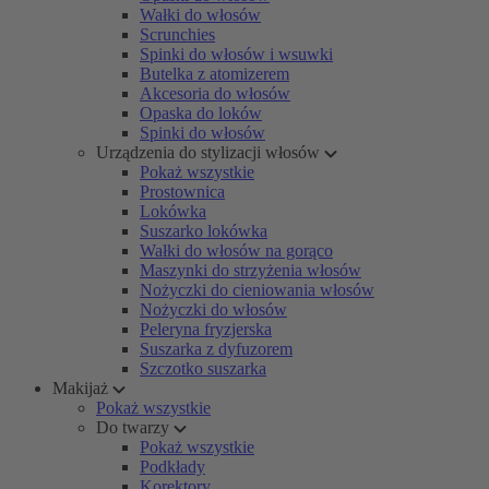
Wałki do włosów
Scrunchies
Spinki do włosów i wsuwki
Butelka z atomizerem
Akcesoria do włosów
Opaska do loków
Spinki do włosów
Urządzenia do stylizacji włosów
Pokaż wszystkie
Prostownica
Lokówka
Suszarko lokówka
Wałki do włosów na gorąco
Maszynki do strzyżenia włosów
Nożyczki do cieniowania włosów
Nożyczki do włosów
Peleryna fryzjerska
Suszarka z dyfuzorem
Szczotko suszarka
Makijaż
Pokaż wszystkie
Do twarzy
Pokaż wszystkie
Podkłady
Korektory