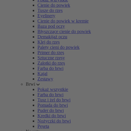
Cienie do powiek
Tusze do rzęs
Eyelinery
Cienie do powiek w kremie
Baza pod oczy
Błyszczące cienie do powiek
Demakijaż oczu
Klej do rzęs
Palety cieni do powiek
Primer do rzęs
Sztuczne rzęsy
Zalotki do rzęs
Farba do brwi
Kajal
Zestawy
Brwi
Pokaż wszystkie
Farba do brwi
Tusz i żel do brwi
Pomada do brwi
Puder do brwi
Kredki do brwi
Nożyczki do brwi
Pęseta