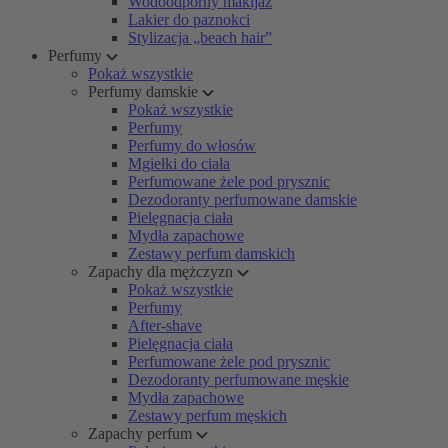
Wodoodporny makijaż
Lakier do paznokci
Stylizacja „beach hair”
Perfumy
Pokaż wszystkie
Perfumy damskie
Pokaż wszystkie
Perfumy
Perfumy do włosów
Mgiełki do ciała
Perfumowane żele pod prysznic
Dezodoranty perfumowane damskie
Pielęgnacja ciała
Mydła zapachowe
Zestawy perfum damskich
Zapachy dla mężczyzn
Pokaż wszystkie
Perfumy
After-shave
Pielęgnacja ciała
Perfumowane żele pod prysznic
Dezodoranty perfumowane męskie
Mydła zapachowe
Zestawy perfum męskich
Zapachy perfum