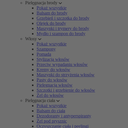
Pielęgnacja brody
Pokaż wszystkie
Balsam do brody
Grzebień i szczotka do brody
Olejek do brody
Maszynki i trymery do brody
Mydło i szampon do brody
Włosy
Pokaż wszystkie
Szampony
Pomada
Stylizacja włosów
Przeciw wypadaniu włosów
Kremy do włosów
Maszynki do strzyżenia włosów
Pasty do włosów
Pielęgnacja włosów
Szczotki i grzebienie do włosów
Żel do włosów
Pielęgnacja ciała
Pokaż wszystkie
Balsam do ciała
Dezodoranty i antyperspiranty
Żel pod prysznic
Oczyszczanie ciała i peelingi