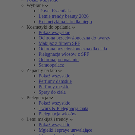
Wybrane
Travel Essentials
Letnie trendy beauty 2026
Kosmetyki na lato dla niego
Kosmetyki do opalania
Pokaż wszystkie
Ochrona przeciwsłoneczna do twarzy
Makijaż z filtrem SPF
Ochrona przeciwsłoneczna dla ciała
Pielęgnacja włosów z SPF
Ochrona po opalaniu
Samoopalacz
Zapachy na lato
Pokaż wszystkie
Perfumy damskie
Perfumy męskie
Spray do ciała
Pielęgnacja
Pokaż wszystkie
Twarz & Pielęgnacja ciała
Pielęgnacja włosów
Letni makijaż i trendy
Pokaż wszystkie
Mgiełki i spraye utrwalające