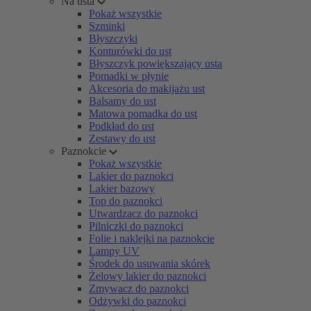
Na usta
Pokaż wszystkie
Szminki
Błyszczyki
Konturówki do ust
Błyszczyk powiększający usta
Pomadki w płynie
Akcesoria do makijażu ust
Balsamy do ust
Matowa pomadka do ust
Podkład do ust
Zestawy do ust
Paznokcie
Pokaż wszystkie
Lakier do paznokci
Lakier bazowy
Top do paznokci
Utwardzacz do paznokci
Pilniczki do paznokci
Folie i naklejki na paznokcie
Lampy UV
Środek do usuwania skórek
Żelowy lakier do paznokci
Zmywacz do paznokci
Odżywki do paznokci