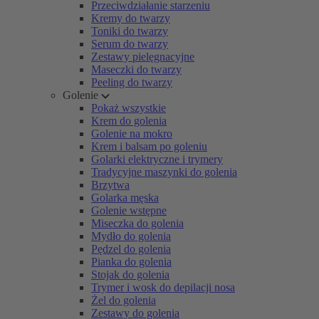
Przeciwdziałanie starzeniu
Kremy do twarzy
Toniki do twarzy
Serum do twarzy
Zestawy pielęgnacyjne
Maseczki do twarzy
Peeling do twarzy
Golenie
Pokaż wszystkie
Krem do golenia
Golenie na mokro
Krem i balsam po goleniu
Golarki elektryczne i trymery
Tradycyjne maszynki do golenia
Brzytwa
Golarka męska
Golenie wstępne
Miseczka do golenia
Mydło do golenia
Pędzel do golenia
Pianka do golenia
Stojak do golenia
Trymer i wosk do depilacji nosa
Żel do golenia
Zestawy do golenia