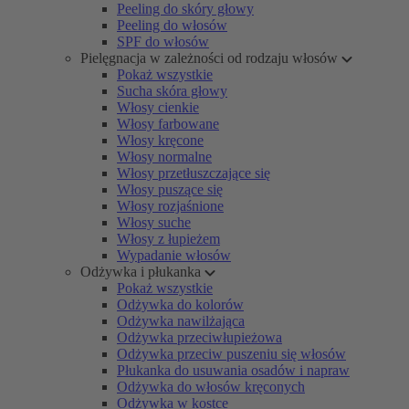
Peeling do skóry głowy
Peeling do włosów
SPF do włosów
Pielęgnacja w zależności od rodzaju włosów
Pokaż wszystkie
Sucha skóra głowy
Włosy cienkie
Włosy farbowane
Włosy kręcone
Włosy normalne
Włosy przetłuszczające się
Włosy puszące się
Włosy rozjaśnione
Włosy suche
Włosy z łupieżem
Wypadanie włosów
Odżywka i płukanka
Pokaż wszystkie
Odżywka do kolorów
Odżywka nawilżająca
Odżywka przeciwłupieżowa
Odżywka przeciw puszeniu się włosów
Płukanka do usuwania osadów i napraw
Odżywka do włosów kręconych
Odżywka w kostce