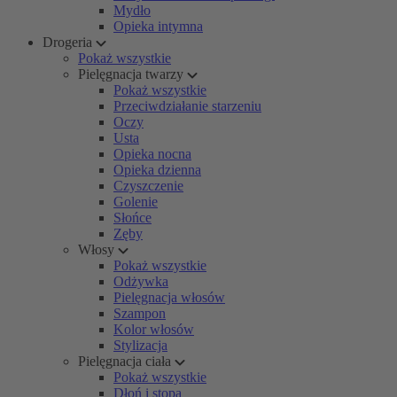
Mydło
Opieka intymna
Drogeria
Pokaż wszystkie
Pielęgnacja twarzy
Pokaż wszystkie
Przeciwdziałanie starzeniu
Oczy
Usta
Opieka nocna
Opieka dzienna
Czyszczenie
Golenie
Słońce
Zęby
Włosy
Pokaż wszystkie
Odżywka
Pielęgnacja włosów
Szampon
Kolor włosów
Stylizacja
Pielęgnacja ciała
Pokaż wszystkie
Dłoń i stopa