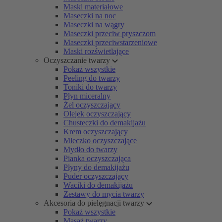
Maski materiałowe
Maseczki na noc
Maseczki na wągry
Maseczki przeciw pryszczom
Maseczki przeciwstarzeniowe
Maski rozświetlające
Oczyszczanie twarzy
Pokaż wszystkie
Peeling do twarzy
Toniki do twarzy
Płyn miceralny
Żel oczyszczający
Olejek oczyszczający
Chusteczki do demakijażu
Krem oczyszczający
Mleczko oczyszczające
Mydło do twarzy
Pianka oczyszczająca
Płyny do demakijażu
Puder oczyszczający
Waciki do demakijażu
Zestawy do mycia twarzy
Akcesoria do pielęgnacji twarzy
Pokaż wszystkie
Masaż twarzy