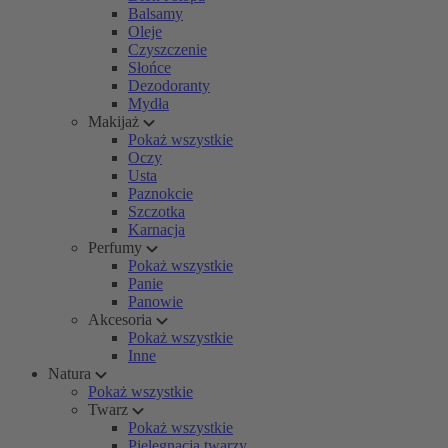
Balsamy
Oleje
Czyszczenie
Słońce
Dezodoranty
Mydła
Makijaż
Pokaż wszystkie
Oczy
Usta
Paznokcie
Szczotka
Karnacja
Perfumy
Pokaż wszystkie
Panie
Panowie
Akcesoria
Pokaż wszystkie
Inne
Natura
Pokaż wszystkie
Twarz
Pokaż wszystkie
Pielęgnacja twarzy