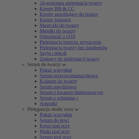
24-godzinna pielęgnacja twarzy
Kremy BB & CC
Kremy nawilżające do twarzy
Kremy tonujące
Maseczki do twarzy
Mgiełki do twarzy
Ostrożność z Q10
Pielęgnacja przeciw pryszczom
Pielęgnacja twarzy bez parabenów
Szyja i dekolt
Zestawy do pielęgnacji twarzy
Serum do twarzy
Pokaż wszystkie
Serum przeciwzmarszczkowe
Kolagen do twarzy
Serum nawilżające
Serum z kwasem hialuronowym
Serum z witaminą c
Ampułki
Pielęgnacja okolic oczu
Pokaż wszystkie
Serum do brwi
Krem pod oczy
Płatki pod oczy
Serum pod oczy