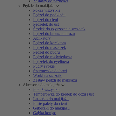
Zestawy do paznokci
Pędzle do makijażu
Pokaż wszystkie
Pędzel do podkładu
Pędzel do cieni
Pędzelek do ust
Środek do czyszczenia szczotek
Pędzel do bronzera i różu
Aplikatory
Pędzel do korektora
Pędzel do maseczek
Pędzel do pudru
Pędzel do rozświetlacza
Pędzelek do eyelinera
Pudry sypkie
Szczoteczka do brwi
Worki na szczotki
Zestaw pędzli do makijażu
Akcesoria do makijażu
Pokaż wszystkie
Temperówka do kredek do oczu i ust
Lusterko do makijażu
Puste palety do cieni
Gąbeczki do makijażu
Gąbka konjac