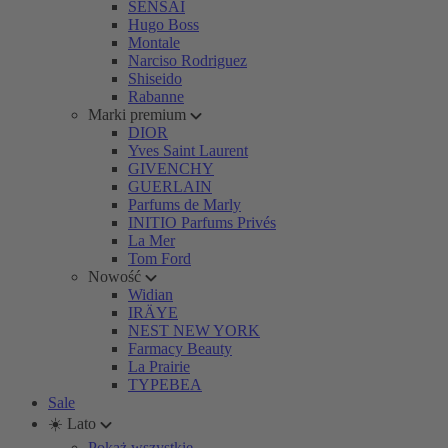
SENSAI
Hugo Boss
Montale
Narciso Rodriguez
Shiseido
Rabanne
Marki premium
DIOR
Yves Saint Laurent
GIVENCHY
GUERLAIN
Parfums de Marly
INITIO Parfums Privés
La Mer
Tom Ford
Nowość
Widian
IRÄYE
NEST NEW YORK
Farmacy Beauty
La Prairie
TYPEBEA
Sale
☀️ Lato
Pokaż wszystkie