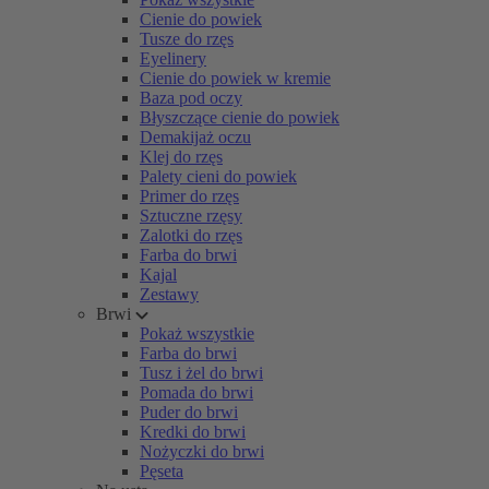
Cienie do powiek
Tusze do rzęs
Eyelinery
Cienie do powiek w kremie
Baza pod oczy
Błyszczące cienie do powiek
Demakijaż oczu
Klej do rzęs
Palety cieni do powiek
Primer do rzęs
Sztuczne rzęsy
Zalotki do rzęs
Farba do brwi
Kajal
Zestawy
Brwi
Pokaż wszystkie
Farba do brwi
Tusz i żel do brwi
Pomada do brwi
Puder do brwi
Kredki do brwi
Nożyczki do brwi
Pęseta