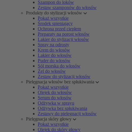
Szampon do loków
Zestaw szamponów do włosów
Produkty do stylizacji włosów
Pokaż wszystkie
Środek spieniający
Ochrona przed ciepłem
Preparaty na porost włosów
Lakier do stylizacji włosów
Spray na odrosty
Krem do włosów
Lakier do włosów
Puder do włosów
Sól morska do włosów
Żel do włosów
Zestaw do stylizacji włosów
Pielęgnacja włosów bez spłukiwania
Pokaż wszystkie
Olejek do włosów
Serum do włosów
Odżywka w sprayu
Odżywka bez spłukiwania
Zestawy do pielęgnacji włosów
Pielęgnacja skóry głowy
Pokaż wszystkie
Olejek do skóry głowy