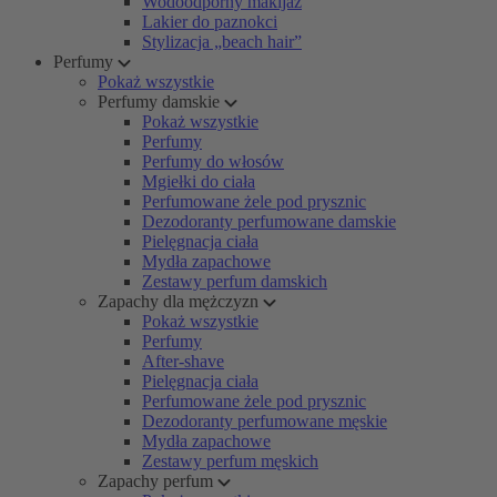
Wodoodporny makijaż
Lakier do paznokci
Stylizacja „beach hair”
Perfumy
Pokaż wszystkie
Perfumy damskie
Pokaż wszystkie
Perfumy
Perfumy do włosów
Mgiełki do ciała
Perfumowane żele pod prysznic
Dezodoranty perfumowane damskie
Pielęgnacja ciała
Mydła zapachowe
Zestawy perfum damskich
Zapachy dla mężczyzn
Pokaż wszystkie
Perfumy
After-shave
Pielęgnacja ciała
Perfumowane żele pod prysznic
Dezodoranty perfumowane męskie
Mydła zapachowe
Zestawy perfum męskich
Zapachy perfum