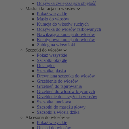
Odżywka zwiększająca objętość
Maska i kuracja do włosów
Pokaż wszystkie
Masło do włosów
Kuracja do włosów suchych
Odżywka do włosów farbowanych
Nawilżająca kuracja do włosów
Keratynowa kuracja do włosów
Zabieg na włosy loki
Szczotki do włosów
Pokaż wszystkie
Szczotki okrągłe
Detangler
Szczotka płaska
Drewniana szczotka do włosów
Grzebienie do włosów
Grzebień do tapirowania
Grzebień do włosów kręconych
Grzebienie do strzyżenia włosów
Szczotka tunelowa
Szczotki do masażu głowy
Szczotki z włosia dzika
Akcesoria do włosów
Pokaż wszystkie
Opaski do włosów