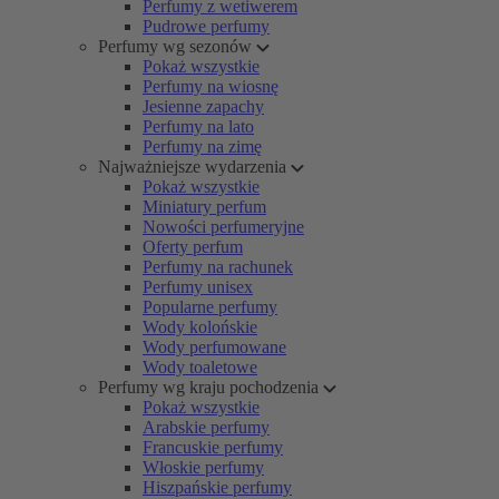
Perfumy z wetiwerem
Pudrowe perfumy
Perfumy wg sezonów
Pokaż wszystkie
Perfumy na wiosnę
Jesienne zapachy
Perfumy na lato
Perfumy na zimę
Najważniejsze wydarzenia
Pokaż wszystkie
Miniatury perfum
Nowości perfumeryjne
Oferty perfum
Perfumy na rachunek
Perfumy unisex
Popularne perfumy
Wody kolońskie
Wody perfumowane
Wody toaletowe
Perfumy wg kraju pochodzenia
Pokaż wszystkie
Arabskie perfumy
Francuskie perfumy
Włoskie perfumy
Hiszpańskie perfumy