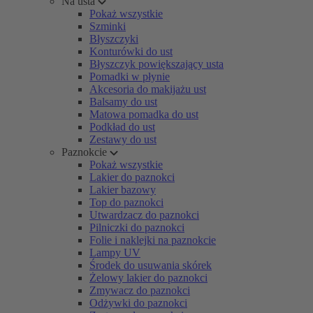
Na usta
Pokaż wszystkie
Szminki
Błyszczyki
Konturówki do ust
Błyszczyk powiększający usta
Pomadki w płynie
Akcesoria do makijażu ust
Balsamy do ust
Matowa pomadka do ust
Podkład do ust
Zestawy do ust
Paznokcie
Pokaż wszystkie
Lakier do paznokci
Lakier bazowy
Top do paznokci
Utwardzacz do paznokci
Pilniczki do paznokci
Folie i naklejki na paznokcie
Lampy UV
Środek do usuwania skórek
Żelowy lakier do paznokci
Zmywacz do paznokci
Odżywki do paznokci