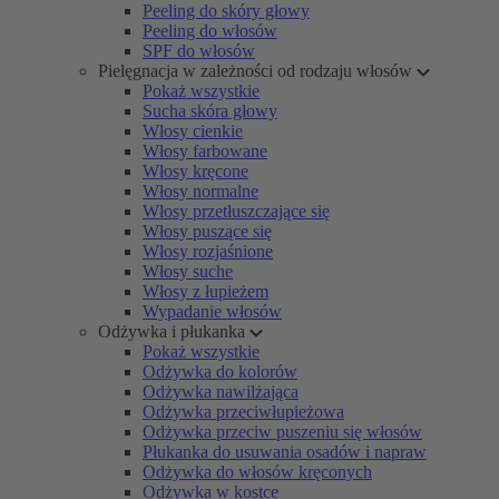
Peeling do skóry głowy
Peeling do włosów
SPF do włosów
Pielęgnacja w zależności od rodzaju włosów
Pokaż wszystkie
Sucha skóra głowy
Włosy cienkie
Włosy farbowane
Włosy kręcone
Włosy normalne
Włosy przetłuszczające się
Włosy puszące się
Włosy rozjaśnione
Włosy suche
Włosy z łupieżem
Wypadanie włosów
Odżywka i płukanka
Pokaż wszystkie
Odżywka do kolorów
Odżywka nawilżająca
Odżywka przeciwłupieżowa
Odżywka przeciw puszeniu się włosów
Płukanka do usuwania osadów i napraw
Odżywka do włosów kręconych
Odżywka w kostce