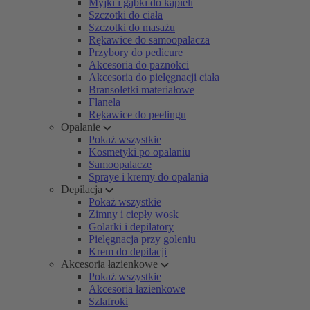
Myjki i gąbki do kąpieli
Szczotki do ciała
Szczotki do masażu
Rękawice do samoopalacza
Przybory do pedicure
Akcesoria do paznokci
Akcesoria do pielęgnacji ciała
Bransoletki materiałowe
Flanela
Rękawice do peelingu
Opalanie
Pokaż wszystkie
Kosmetyki po opalaniu
Samoopalacze
Spraye i kremy do opalania
Depilacja
Pokaż wszystkie
Zimny i ciepły wosk
Golarki i depilatory
Pielęgnacja przy goleniu
Krem do depilacji
Akcesoria łazienkowe
Pokaż wszystkie
Akcesoria łazienkowe
Szlafroki