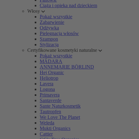
Ciąża i opieka nad dzieckiem
Włosy
Pokaż wszystkie
Zabarwienie
Odżywka
Pielęgnacja włosów
Szampon
Stylizacja
Certyfikowane kosmetyki naturalne
Pokaż wszystkie
MÁDARA
ANNEMARIE BÖRLIND
Hej Organic
Heliotrop
Lavera
Logona
Primavera
Santaverde
Sante Naturkosmetik
Tautropfen
We Love The Planet
Weleda
Mukti Organics
Cattier