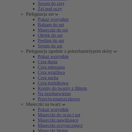
Serum do rzęs
Żel pod oczy
Pielęgnacja ust
Pokaż wszystkie
Balsam do ust
Maseczki do ust
Olejek do ust
Peeling do ust
Serum do ust
Pielęgnacja zgodnie z potrzebami/typem skóry
Pokaż wszystkie
Cera tłusta
Cera mieszana
Cera wrażliwa
Cera sucha
Cera trądzikowa
Kremy do twarzy z filtrem
Na przebarwienia
Przeciwzmarszczkowe
Maseczki na twarz
Pokaż wszystkie
Maseczki do oczu i ust
Maseczki nawilżające
Maseczki oczyszczające
Maseczki błotne