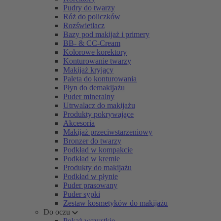
Pudry do twarzy
Róż do policzków
Rozświetlacz
Bazy pod makijaż i primery
BB- & CC-Cream
Kolorowe korektory
Konturowanie twarzy
Makijaż kryjący
Paleta do konturowania
Płyn do demakijażu
Puder mineralny
Utrwalacz do makijażu
Produkty pokrywające
Akcesoria
Makijaż przeciwstarzeniowy
Bronzer do twarzy
Podkład w kompakcie
Podkład w kremie
Produkty do makijażu
Podkład w płynie
Puder prasowany
Puder sypki
Zestaw kosmetyków do makijażu
Do oczu
Pokaż wszystkie