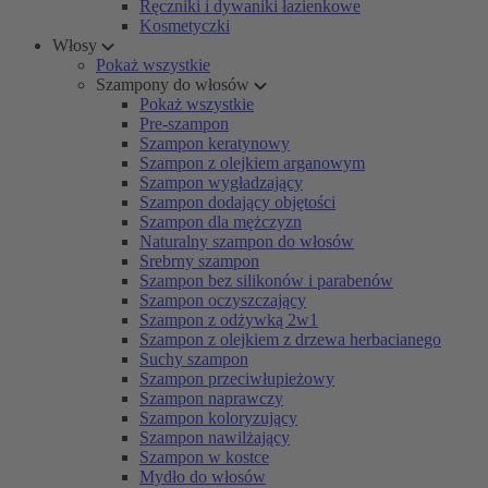
Ręczniki i dywaniki łazienkowe
Kosmetyczki
Włosy
Pokaż wszystkie
Szampony do włosów
Pokaż wszystkie
Pre-szampon
Szampon keratynowy
Szampon z olejkiem arganowym
Szampon wygładzający
Szampon dodający objętości
Szampon dla mężczyzn
Naturalny szampon do włosów
Srebrny szampon
Szampon bez silikonów i parabenów
Szampon oczyszczający
Szampon z odżywką 2w1
Szampon z olejkiem z drzewa herbacianego
Suchy szampon
Szampon przeciwłupieżowy
Szampon naprawczy
Szampon koloryzujący
Szampon nawilżający
Szampon w kostce
Mydło do włosów