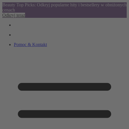
Beauty Top Picks: Odkryj popularne hity i bestsellery w obniżonych
cenach
Odkryj teraz
Pomoc & Kontakt