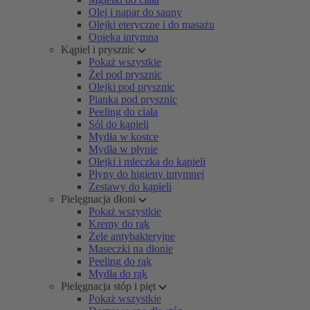
Olej i napar do sauny
Olejki eteryczne i do masażu
Opieka intymna
Kąpiel i prysznic
Pokaż wszystkie
Żel pod prysznic
Olejki pod prysznic
Pianka pod prysznic
Peeling do ciała
Sól do kąpieli
Mydła w kostce
Mydła w płynie
Olejki i mleczka do kąpieli
Płyny do higieny intymnej
Zestawy do kąpieli
Pielęgnacja dłoni
Pokaż wszystkie
Kremy do rąk
Żele antybakteryjne
Maseczki na dłonie
Peeling do rąk
Mydła do rąk
Pielęgnacja stóp i pięt
Pokaż wszystkie