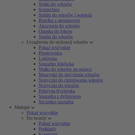
Wałki do włosów
Scrunchies
Spinki do włosów i wsuwki
Butelka z atomizerem
Akcesoria do włosów
Opaska do loków
Spinki do włosów
Urządzenia do stylizacji włosów
Pokaż wszystkie
Prostownica
Lokówka
Suszarko lokówka
Wałki do włosów na gorąco
Maszynki do strzyżenia włosów
Nożyczki do cieniowania włosów
Nożyczki do włosów
Peleryna fryzjerska
Suszarka z dyfuzorem
Szczotko suszarka
Makijaż
Pokaż wszystkie
Do twarzy
Pokaż wszystkie
Podkłady
Korektory