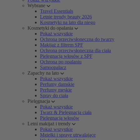
Wybrane
Travel Essentials
Letnie trendy beauty 2026
Kosmetyki na lato dla niego
Kosmetyki do opalania
Pokaż wszystkie
Ochrona przeciwsłoneczna do twarzy
Makijaż z filtrem SPF
Ochrona przeciwsłoneczna dla ciała
Pielęgnacja włosów z SPF
Ochrona po opalaniu
Samoopalacz
Zapachy na lato
Pokaż wszystkie
Perfumy damskie
Perfumy męskie
Spray do ciała
Pielęgnacja
Pokaż wszystkie
Twarz & Pielęgnacja ciała
Pielęgnacja włosów
Letni makijaż i trendy
Pokaż wszystkie
Mgiełki i spraye utrwalające