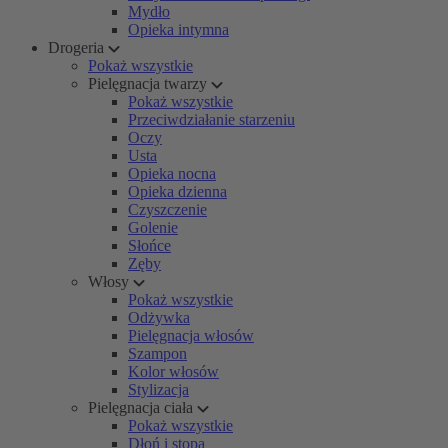
Mydło
Opieka intymna
Drogeria
Pokaż wszystkie
Pielęgnacja twarzy
Pokaż wszystkie
Przeciwdziałanie starzeniu
Oczy
Usta
Opieka nocna
Opieka dzienna
Czyszczenie
Golenie
Słońce
Zęby
Włosy
Pokaż wszystkie
Odżywka
Pielęgnacja włosów
Szampon
Kolor włosów
Stylizacja
Pielęgnacja ciała
Pokaż wszystkie
Dłoń i stopa