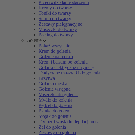
Przeciwdziałanie starzeniu
Kremy do twarzy
Toniki do twarzy
Serum do twarzy
Zestawy pielęgnacyjne
Maseczki do twarzy
Peeling do twarzy
Golenie
Pokaż wszystkie
Krem do golenia
Golenie na mokro
Krem i balsam po goleniu
Golarki elektryczne i trymery
Tradycyjne maszynki do golenia
Brzytwa
Golarka męska
Golenie wstępne
Miseczka do golenia
Mydło do golenia
Pędzel do golenia
Pianka do golenia
Stojak do golenia
Trymer i wosk do depilacji nosa
Żel do golenia
Zestawy do golenia