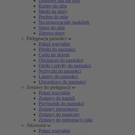
Domowe spa dla stóp
Kremy do stóp
Maski na stopy
Peeling do stóp
Na zrogowaciały naskórek
Spray do stóp
Zdrowe stopy
Pielęgnacja paznokci
Pokaż wszystkie
Pilniki do paznokci
Cążki do skórek
Obcinacze do paznokci
Olejki i sztyfty do paznokci
Nożyczki do paznokci
Lakiery do paznokci
Utwardzacz do paznokci
Zestawy do pielęgnacji
Pokaż wszystkie
Zestawy do kąpieli
Przybornik do paznokci
Zestawy prezentowe
Zestawy do manicure
Zestawy do pielęgnacji ciała
Akcesoria
Pokaż wszystkie