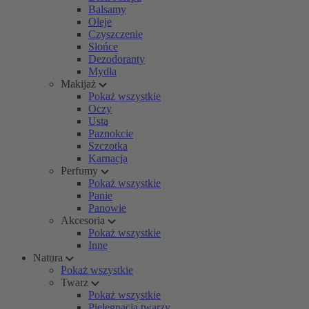
Balsamy
Oleje
Czyszczenie
Słońce
Dezodoranty
Mydła
Makijaż
Pokaż wszystkie
Oczy
Usta
Paznokcie
Szczotka
Karnacja
Perfumy
Pokaż wszystkie
Panie
Panowie
Akcesoria
Pokaż wszystkie
Inne
Natura
Pokaż wszystkie
Twarz
Pokaż wszystkie
Pielęgnacja twarzy