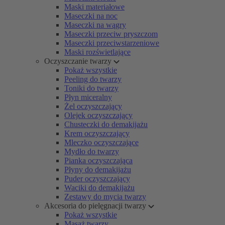
Maski materiałowe
Maseczki na noc
Maseczki na wągry
Maseczki przeciw pryszczom
Maseczki przeciwstarzeniowe
Maski rozświetlające
Oczyszczanie twarzy
Pokaż wszystkie
Peeling do twarzy
Toniki do twarzy
Płyn miceralny
Żel oczyszczający
Olejek oczyszczający
Chusteczki do demakijażu
Krem oczyszczający
Mleczko oczyszczające
Mydło do twarzy
Pianka oczyszczająca
Płyny do demakijażu
Puder oczyszczający
Waciki do demakijażu
Zestawy do mycia twarzy
Akcesoria do pielęgnacji twarzy
Pokaż wszystkie
Masaż twarzy