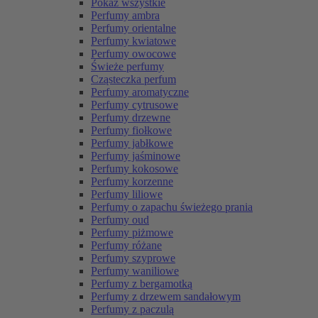
Pokaż wszystkie
Perfumy ambra
Perfumy orientalne
Perfumy kwiatowe
Perfumy owocowe
Świeże perfumy
Cząsteczka perfum
Perfumy aromatyczne
Perfumy cytrusowe
Perfumy drzewne
Perfumy fiołkowe
Perfumy jabłkowe
Perfumy jaśminowe
Perfumy kokosowe
Perfumy korzenne
Perfumy liliowe
Perfumy o zapachu świeżego prania
Perfumy oud
Perfumy piżmowe
Perfumy różane
Perfumy szyprowe
Perfumy waniliowe
Perfumy z bergamotką
Perfumy z drzewem sandałowym
Perfumy z paczulą