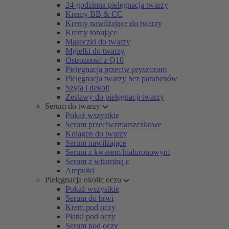
24-godzinna pielęgnacja twarzy
Kremy BB & CC
Kremy nawilżające do twarzy
Kremy tonujące
Maseczki do twarzy
Mgiełki do twarzy
Ostrożność z Q10
Pielęgnacja przeciw pryszczom
Pielęgnacja twarzy bez parabenów
Szyja i dekolt
Zestawy do pielęgnacji twarzy
Serum do twarzy
Pokaż wszystkie
Serum przeciwzmarszczkowe
Kolagen do twarzy
Serum nawilżające
Serum z kwasem hialuronowym
Serum z witaminą c
Ampułki
Pielęgnacja okolic oczu
Pokaż wszystkie
Serum do brwi
Krem pod oczy
Płatki pod oczy
Serum pod oczy