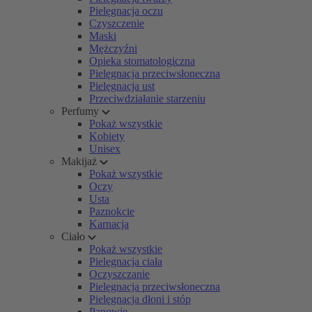
Pielęgnacja oczu
Czyszczenie
Maski
Mężczyźni
Opieka stomatologiczna
Pielęgnacja przeciwsłoneczna
Pielęgnacja ust
Przeciwdziałanie starzeniu
Perfumy
Pokaż wszystkie
Kobiety
Unisex
Makijaż
Pokaż wszystkie
Oczy
Usta
Paznokcie
Karnacja
Ciało
Pokaż wszystkie
Pielęgnacja ciała
Oczyszczanie
Pielęgnacja przeciwsłoneczna
Pielęgnacja dłoni i stóp
Panowie