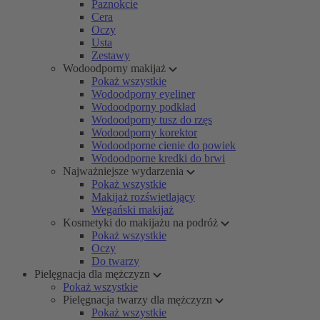
Paznokcie
Cera
Oczy
Usta
Zestawy
Wodoodporny makijaż
Pokaż wszystkie
Wodoodporny eyeliner
Wodoodporny podkład
Wodoodporny tusz do rzęs
Wodoodporny korektor
Wodoodporne cienie do powiek
Wodoodporne kredki do brwi
Najważniejsze wydarzenia
Pokaż wszystkie
Makijaż rozświetlający
Wegański makijaż
Kosmetyki do makijażu na podróż
Pokaż wszystkie
Oczy
Do twarzy
Pielęgnacja dla mężczyzn
Pokaż wszystkie
Pielęgnacja twarzy dla mężczyzn
Pokaż wszystkie