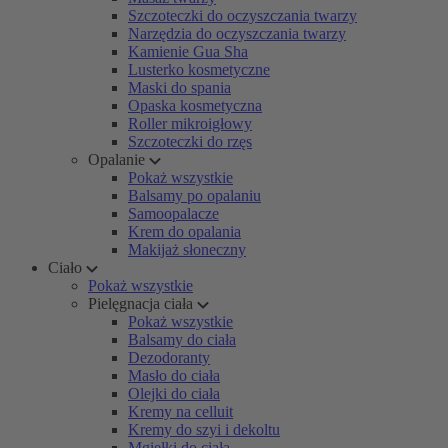
Szczoteczki do oczyszczania twarzy
Narzędzia do oczyszczania twarzy
Kamienie Gua Sha
Lusterko kosmetyczne
Maski do spania
Opaska kosmetyczna
Roller mikroigłowy
Szczoteczki do rzęs
Opalanie
Pokaż wszystkie
Balsamy po opalaniu
Samoopalacze
Krem do opalania
Makijaż słoneczny
Ciało
Pokaż wszystkie
Pielęgnacja ciała
Pokaż wszystkie
Balsamy do ciała
Dezodoranty
Masło do ciała
Olejki do ciała
Kremy na celluit
Kremy do szyi i dekoltu
Mgiełki do ciała