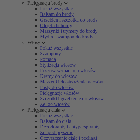
Pielęgnacja brody
Pokaż wszystkie
Balsam do brody
Grzebień i szczotka do brody
Olejek do brody
Maszynki i trymery do brody
Mydło i szampon do brody
Włosy
Pokaż wszystkie
Szampony
Pomada
Stylizacja włosów
Przeciw wypadaniu włosów
Kremy do włosów
Maszynki do strzyżenia włosów
Pasty do włosów
Pielęgnacja włosów
Szczotki i grzebienie do włosów
Żel do włosów
Pielęgnacja ciała
Pokaż wszystkie
Balsam do ciała
Dezodoranty i antyperspiranty
Żel pod prysznic
Oczyszczanie ciała i peelingi